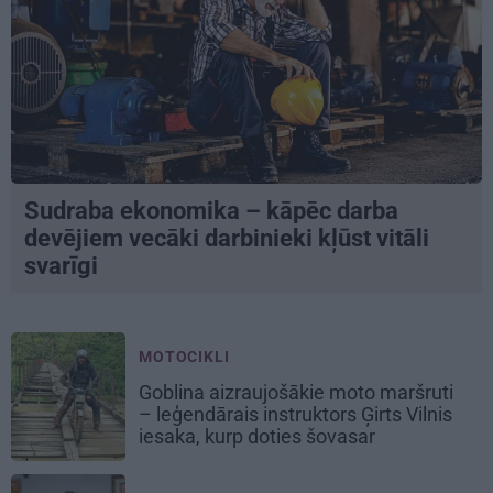
Sudraba ekonomika – kāpēc darba
devējiem vecāki darbinieki kļūst vitāli
svarīgi
MOTOCIKLI
Goblina aizraujošākie moto maršruti
– leģendārais instruktors Ģirts Vilnis
iesaka, kurp doties šovasar