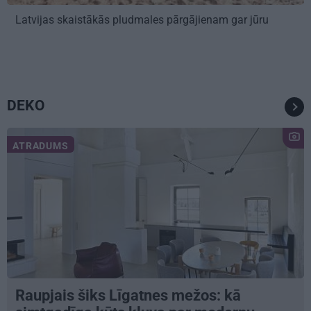
Latvijas skaistākās pludmales pārgājienam gar jūru
DEKO
ATRADUMS
Raupjais šiks Līgatnes mežos: kā