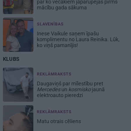
par ko vecākiem jāparūpējas pirms
mācību gada sākuma
SLAVENĪBAS
Inese Vaikule saņem īpašu
komplimentu no Laura Reinika. Lūk,
ko viņš pamanījis!
KLUBS
REKLĀMRAKSTS
Daugaviņš par mīlestību pret
Mercedes
un
kosmisko
jaunā
elektroauto pieredzi
REKLĀMRAKSTS
Matu otrais cēliens