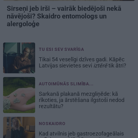
Sirseņi jeb irši – vairāk biedējoši nekā
nāvējoši? Skaidro entomologs un
alergoloģe
TU ESI SEV SVARĪGA
Tikai 54 veselīgi dzīves gadi. Kāpēc
Latvijas sievietes sevi
iztērē
tik ātri?
AUTOIMŪNĀS SLIMĪBA...
Sarkanā plakanā mezgliņēde: kā
rīkoties, ja ārstēšana ilgstoši nedod
rezultātu?
NOSKAIDRO
Kad atvilnis jeb gastroezofageālais