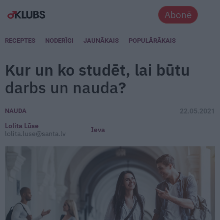
Abonē
RECEPTES
NODERĪGI
JAUNĀKAIS
POPULĀRĀKAIS
Kur un ko studēt, lai būtu
darbs un nauda
?
NAUDA
22.05.2021
Lolita Lūse
Ieva
lolita.luse@santa.lv