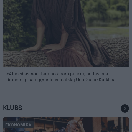
«Attiecības nocirtām no abām pusēm, un tas bija
drausmīgi sāpīgi,» intervijā atklāj Una Gulbe-Kārkliņa
KLUBS
EKONOMIKA