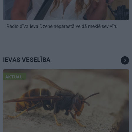
Radio dīva Ieva Dzene neparastā veidā meklē sev vīru
IEVAS VESELĪBA
AKTUĀLI