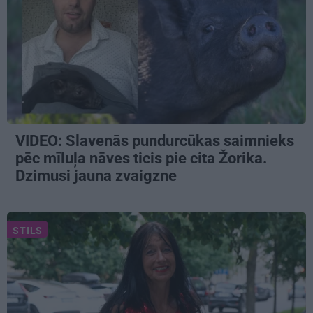
VIDEO: Slavenās pundurcūkas saimnieks
pēc mīluļa nāves ticis pie cita Žorika.
Dzimusi jauna zvaigzne
STILS