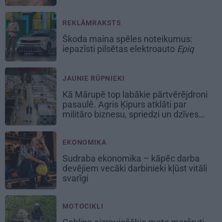
REKLĀMRAKSTS
Škoda maina spēles noteikumus:
iepazīsti pilsētas elektroauto
Epiq
JAUNIE RŪPNIEKI
Kā Mārupē top labākie pārtvērējdroni
pasaulē. Agris Ķipurs atklāti par
militāro biznesu, spriedzi un dzīves
draivu
EKONOMIKA
Sudraba ekonomika – kāpēc darba
devējiem vecāki darbinieki kļūst vitāli
svarīgi
MOTOCIKLI