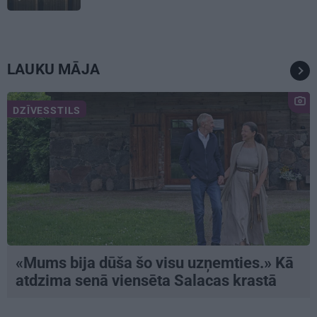
pieredze
LAUKU MĀJA
DZĪVESSTILS
«Mums bija dūša šo visu uzņemties.» Kā
atdzima senā viensēta Salacas krastā