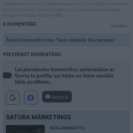
Publikācijas saturs vai tās jebkāda apjoma daļa ir aizsargāts autortiesību
objekts Autortiesību likuma izpratnē, un tā izmantošana bez izdevēja
atļaujas ir aizliegta. Vairāk lasi
šeit
0 KOMENTĀRI
JAUNĀKIE
Šobrīd komentāru nav. Tavs viedoklis būs pirmais!
PIEVIENOT KOMENTĀRU
Lai pievienotu komentāru autorizējies ar
Santa.lv profilu vai kādu no šiem sociālo
tīklu profiliem.
Santa.lv
SATURA MĀRKETINGS
REKLĀMRAKSTS