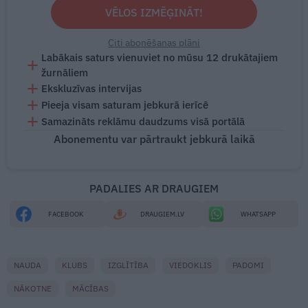
VĒLOS IZMĒĢINĀT!
Citi abonēšanas plāni
Labākais saturs vienuviet no mūsu 12 drukātajiem
žurnāliem
Ekskluzīvas intervijas
Pieeja visam saturam jebkurā ierīcē
Samazināts reklāmu daudzums visā portālā
Abonementu var pārtraukt jebkurā laikā
PADALIES AR DRAUGIEM
FACEBOOK
DRAUGIEM.LV
WHATSAPP
NAUDA
KLUBS
IZGLĪTĪBA
VIEDOKLIS
PADOMI
NĀKOTNE
MĀCĪBAS