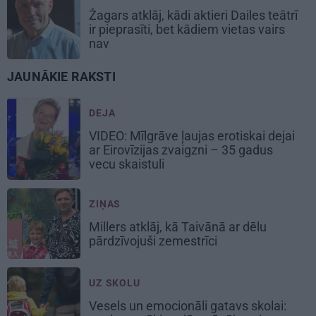
Žagars atklāj, kādi aktieri Dailes teātrī
ir pieprasīti, bet kādiem vietas vairs
nav
JAUNĀKIE RAKSTI
DEJA
VIDEO: Mīlgrāve ļaujas erotiskai dejai
ar Eirovīzijas zvaigzni – 35 gadus
vecu skaistuli
ZIŅAS
Millers atklāj, kā Taivānā ar dēlu
pārdzīvojuši zemestrīci
UZ SKOLU
Vesels un emocionāli gatavs skolai: