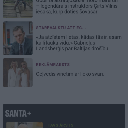
Goblina aizraujošākie moto maršruti
– leģendārais instruktors Ģirts Vilnis
iesaka, kurp doties šovasar
STARPVALSTU ATTIEC...
«Ja atzīstam lietas, kādas tās ir, esam
kaili lauka vidū.» Gabrieļus
Landsberģis par Baltijas drošību
REKLĀMRAKSTS
Ceļvedis vīrietim ar lieko svaru
ATRADUMS