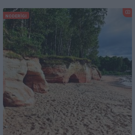
NODERĪGI