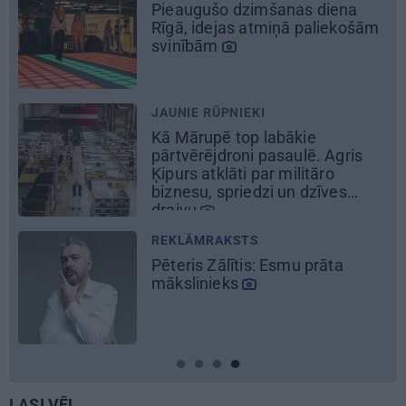
Kāpēc tieši tagad ir labākais
laiks doties uz Pakrojas muižas
Ziedu festivālu?
REKLĀMRAKSTS
Daugaviņš par mīlestību pret
Mercedes
un
kosmisko
jaunā
elektroauto pieredzi
REKLĀMRAKSTS
Kamēr dāmas bauda miljoniem
ziedu skaistumu, kungi atklāj
Lietuvas alus tradīciju
galvaspilsētu
LASI VĒL