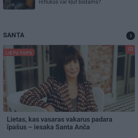
reflukss var kļūt bīstams?
SANTA
LIETU TOPS
Lietas, kas vasaras vakarus padara
īpašus – iesaka Santa Anča