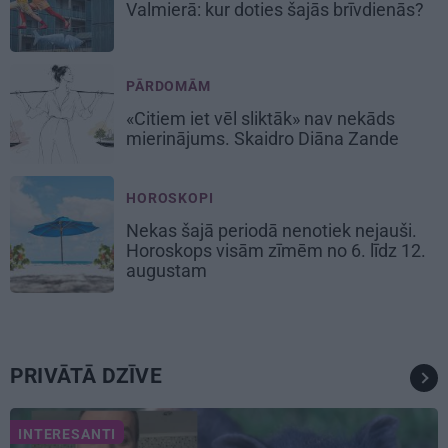
Valmierā: kur doties šajās brīvdienās?
PĀRDOMĀM
«Citiem iet vēl sliktāk» nav nekāds
mierinājums. Skaidro Diāna Zande
HOROSKOPI
Nekas šajā periodā nenotiek nejauši.
Horoskops visām zīmēm no 6. līdz 12.
augustam
PRIVĀTĀ DZĪVE
INTERESANTI