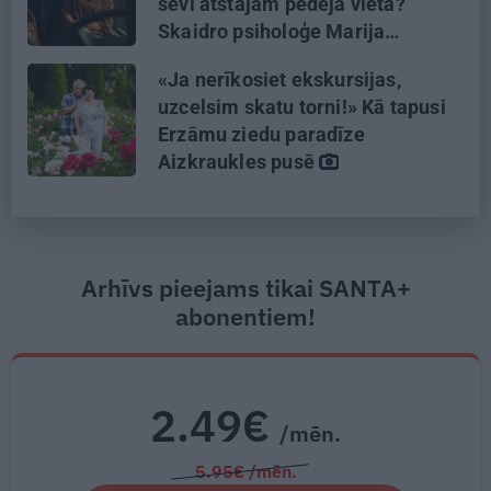
sevi atstājam pēdējā vietā?
Skaidro psiholoģe Marija
Ābeltiņa
«Ja nerīkosiet ekskursijas,
uzcelsim skatu torni!» Kā tapusi
Erzāmu ziedu paradīze
Aizkraukles pusē
Arhīvs pieejams tikai SANTA+
abonentiem!
2.49€
/mēn.
5.95€ /mēn.