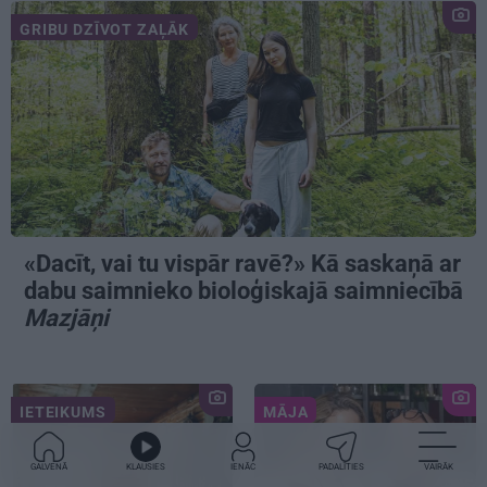
GRIBU DZĪVOT ZAĻĀK
«Dacīt, vai tu vispār ravē?» Kā saskaņā ar
dabu saimnieko bioloģiskajā saimniecībā
Mazjāņi
IETEIKUMS
MĀJA
GALVENĀ
KLAUSIES
IENĀC
PADALĪTIES
VAIRĀK