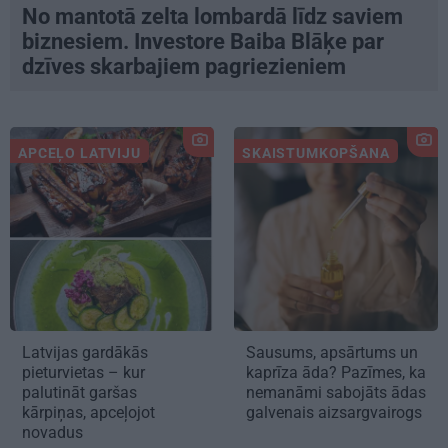
No mantotā zelta lombardā līdz saviem
biznesiem. Investore Baiba Blāķe par
dzīves skarbajiem pagriezieniem
APCEĻO LATVIJU
SKAISTUMKOPŠANA
Latvijas gardākās
Sausums, apsārtums un
pieturvietas – kur
kaprīza āda? Pazīmes, ka
palutināt garšas
nemanāmi sabojāts ādas
kārpiņas, apceļojot
galvenais aizsargvairogs
novadus