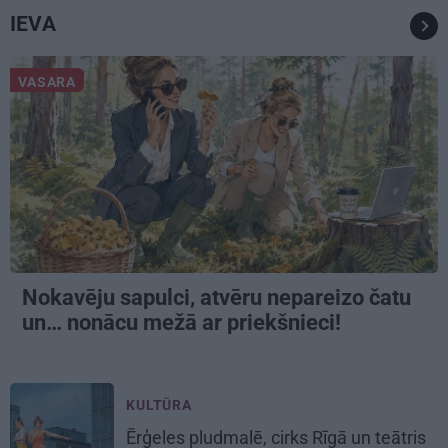
IEVA
VASARA
Nokavēju sapulci, atvēru nepareizo čatu
un… nonācu mežā ar priekšnieci!
KULTŪRA
Ērģeles pludmalē, cirks Rīgā un teātris