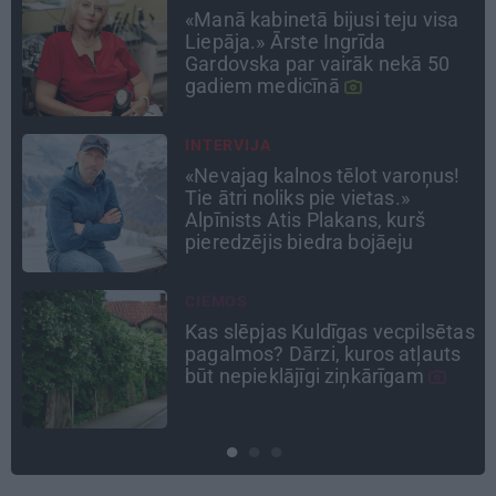
Virziens – jūra: Lauderu
ģimenes bezbēdīgi laiskā miera
osta Pūrciemā
DZĪVESSTĀSTS
Stāsts, kas pārspēj kino
scenārijus: Kā Liepājas zēns
Volfs Ruvinskis kļuva par
Meksikas superzvaigzni
ATTIECĪBAS
as
Ko darīt, ja esi kopā ar
pieauguša vīrieša ķermenī
noslēpušos puišeli?