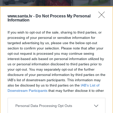
www.santa.lv -
Do Not Process My Personal
Information
Repšes bijusī sieva pucējas kā jauna
meitene un atklāj sava lieliskā auguma
If you wish to opt-out of the sale, sharing to third parties, or
noslēpumu
processing of your personal or sensitive information for
targeted advertising by us, please use the below opt-out
section to confirm your selection. Please note that after your
opt-out request is processed you may continue seeing
interest-based ads based on personal information utilized by
VESELĪBA
ZIŅAS
us or personal information disclosed to third parties prior to
your opt-out. You may separately opt-out of the further
disclosure of your personal information by third parties on the
IAB’s list of downstream participants. This information may
also be disclosed by us to third parties on the
IAB’s List of
Downstream Participants
that may further disclose it to other
third parties.
Personal Data Processing Opt Outs
Brūsa Vilisa sieva atklāj,
Slavenā
Tutas lietu