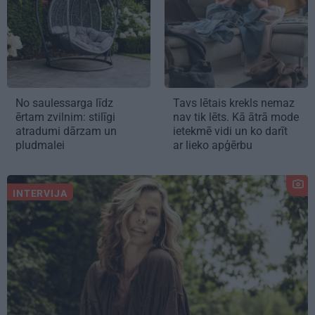
No saulessarga līdz
Tavs lētais krekls nemaz
ērtam zvilnim: stilīgi
nav tik lēts. Kā ātrā mode
atradumi dārzam un
ietekmē vidi un ko darīt
pludmalei
ar lieko apģērbu
INTERVIJA