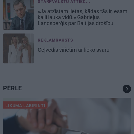
STARPVALSTU ATTIEC...
«Ja atzīstam lietas, kādas tās ir, esam
kaili lauka vidū.» Gabrieļus
Landsberģis par Baltijas drošību
REKLĀMRAKSTS
Ceļvedis vīrietim ar lieko svaru
PĒRLE
LIKUMA LABIRINTI