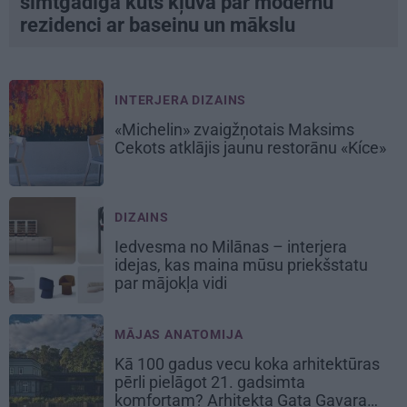
simtgadīga kūts kļuva par modernu
rezidenci ar baseinu un mākslu
INTERJERA DIZAINS
«Michelin» zvaigžņotais Maksims
Cekots atklājis jaunu restorānu «Kíce»
DIZAINS
Iedvesma no Milānas – interjera
idejas, kas maina mūsu priekšstatu
par mājokļa vidi
MĀJAS ANATOMIJA
Kā 100 gadus vecu koka arhitektūras
pērli pielāgot 21. gadsimta
komfortam? Arhitekta Gata Gavara