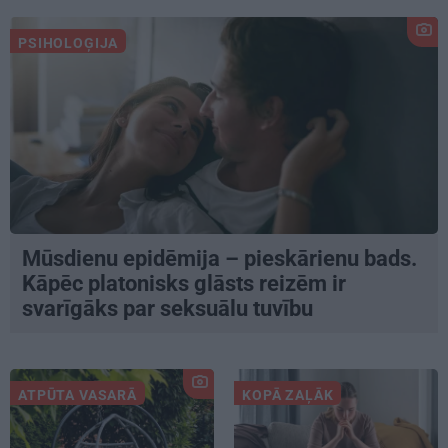
PSIHOLOĢIJA
Mūsdienu epidēmija – pieskārienu bads.
Kāpēc platonisks glāsts reizēm ir
svarīgāks par seksuālu tuvību
ATPŪTA VASARĀ
KOPĀ ZAĻĀK