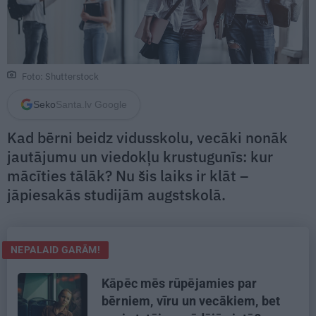
Foto: Shutterstock
Seko
Santa.lv Google
Kad bērni beidz vidusskolu, vecāki nonāk
jautājumu un viedokļu krustugunīs: kur
mācīties tālāk? Nu šis laiks ir klāt –
jāpiesakās studijām augstskolā.
NEPALAID GARĀM!
Kāpēc mēs rūpējamies par
bērniem, vīru un vecākiem, bet