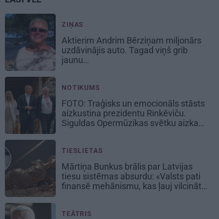
ZIŅAS
Aktierim Andrim Bērziņam miljonārs
uzdāvinājis auto. Tagad viņš grib
jaunu…
NOTIKUMS
FOTO: Traģisks un emocionāls stāsts
aizkustina prezidentu Rinkēviču.
Siguldas Opermūzikas svētku aizkadri
TIESLIETAS
Mārtiņa Bunkus brālis par Latvijas
tiesu sistēmas absurdu: «Valsts pati
finansē mehānismu, kas ļauj vilcināt
laiku.»
TEĀTRIS