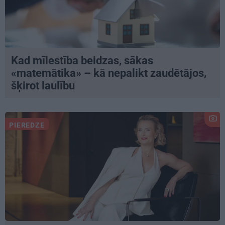
Kad mīlestība beidzas, sākas
«matemātika» – kā nepalikt zaudētājos,
šķirot laulību
PIEREDZE