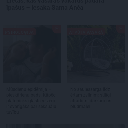
Lietas, kas vasaras vakarus padara
īpašus – iesaka Santa Anča
PSIHOLOĢIJA
ATPŪTA VASARĀ
Mūsdienu epidēmija –
No saulessarga līdz
pieskārienu bads. Kāpēc
ērtam zvilnim: stilīgi
platonisks glāsts reizēm
atradumi dārzam un
ir svarīgāks par seksuālu
pludmalei
tuvību