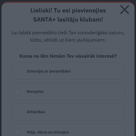
Abonē
Lieliski! Tu esi pievienojies
SANTA+ lasītāju klubam!
RECEPTES
NODERĪGI
JAUNĀKAIS
POPULĀRĀKAIS
Lai labāk piemeklētu tieši Tev visnoderīgāko saturu,
Koalīcijā iezīmējas atbalsts
lūdzu, atbildi uz šiem jautājumiem:
minimālās algas
celšanai
Kuras no šīm tēmām Tev visvairāk interesē?
līdz 500 eiro; LRTK ir
Intervijas ar personībām
iebildumi
AKTUĀLI
15.07.2019
Receptes
LETA
Attiecības
Māja, dārzs un interjers