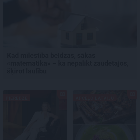
Kad mīlestība beidzas, sākas
«matemātika» – kā nepalikt zaudētājos,
šķirot laulību
PIEREDZE
APCEĻO LATVIJU