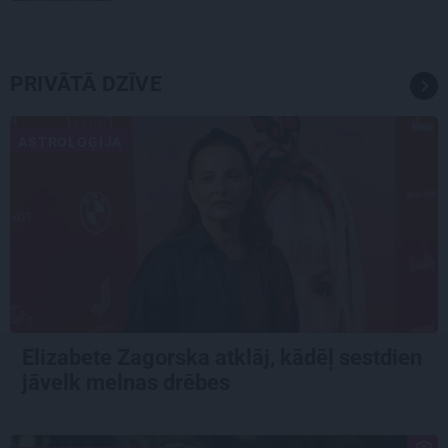
PRIVĀTĀ DZĪVE
ASTROLOĢIJA
Elizabete Zagorska atklāj, kādēļ sestdien
jāvelk melnas drēbes