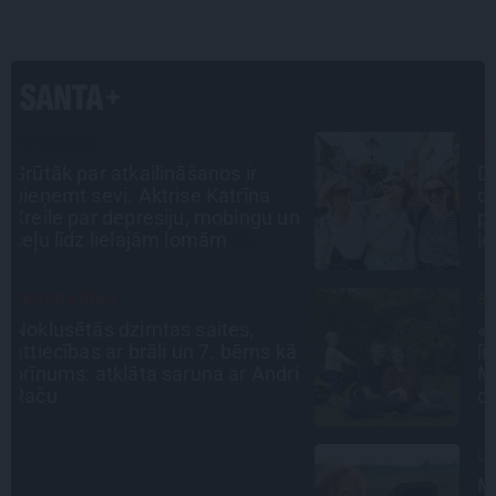
CEĻOJUMA PLĀNS
Draudzeņu ceļojums bez
drāmām: noderīgi padomi
n
plānošanai un 16 galamērķu
idejas
STIPRAIS STĀSTS
«Bērnus ar tik augstu cukura
ā
līmeni mēdz ievest jau komā.»
i
Madara un Gatis par dzīvi ar dēla
diabētu
LEĢENDAS STĀSTS
Mistika un atrastie radi. Kā