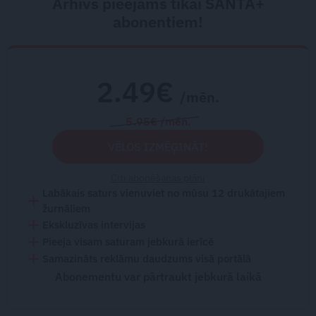
Arhīvs pieejams tikai SANTA+
abonentiem!
2.49€
/mēn.
5.95€ /mēn.
VĒLOS IZMĒĢINĀT!
Citi abonēšanas plāni
Labākais saturs vienuviet no mūsu 12 drukātajiem
žurnāliem
Ekskluzīvas intervijas
Pieeja visam saturam jebkurā ierīcē
Samazināts reklāmu daudzums visā portālā
Abonementu var pārtraukt jebkurā laikā