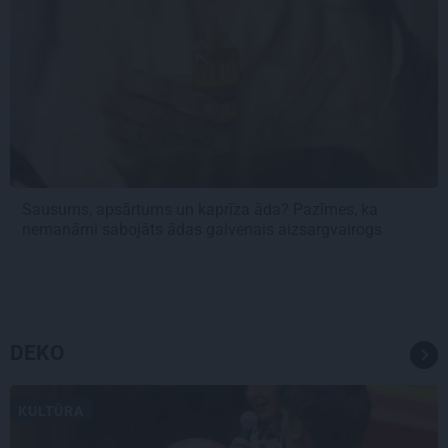
Sausums, apsārtums un kaprīza āda? Pazīmes, ka
nemanāmi sabojāts ādas galvenais aizsargvairogs
DEKO
KULTŪRA