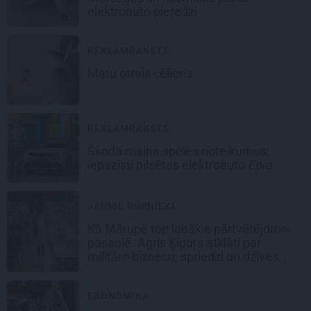
elektroauto pieredzi
REKLĀMRAKSTS
Matu otrais cēliens
REKLĀMRAKSTS
Škoda maina spēles noteikumus:
iepazīsti pilsētas elektroauto
Epiq
JAUNIE RŪPNIEKI
Kā Mārupē top labākie pārtvērējdroni
pasaulē. Agris Ķipurs atklāti par
militāro biznesu, spriedzi un dzīves
draivu
EKONOMIKA