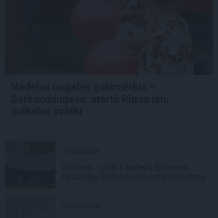
Nedēļas nogales galamērķis –
Sarkandaugava: startē Rīgas ielu
mākslas svētki
ATRADUMS
Virziens – jūra: Lauderu ģimenes
bezbēdīgi laiskā miera osta Pūrciemā
ATRADUMS