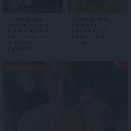
No mantotā zelta
Latvijas gardākās
lombardā līdz saviem
pieturvietas – kur
biznesiem. Investore
palutināt garšas
Baiba Blāķe par dzīves
kārpiņas, apceļojot
skarbajiem
novadus
pagriezieniem
SKAISTUMKOPŠANA