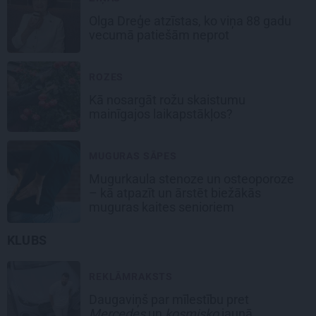
Olga Dreģe atzīstas, ko viņa 88 gadu
vecumā patiešām neprot
ROZES
Kā nosargāt rožu skaistumu
mainīgajos laikapstākļos?
MUGURAS SĀPES
Mugurkaula stenoze un osteoporoze
– kā atpazīt un ārstēt biežākās
muguras kaites senioriem
KLUBS
REKLĀMRAKSTS
Daugaviņš par mīlestību pret
Mercedes
un
kosmisko
jaunā