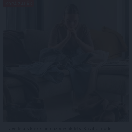
KOPĀ ZAĻĀK
Tavs lētais krekls nemaz nav tik lēts. Kā ātrā mode