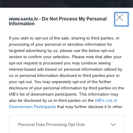
PIEMIŅAS STĀSTS
www.santa.lv -
Do Not Process My Personal
Information
If you wish to opt-out of the sale, sharing to third parties, or
processing of your personal or sensitive information for
targeted advertising by us, please use the below opt-out
section to confirm your selection. Please note that after your
opt-out request is processed you may continue seeing
FOTO:
Vijas Artmanes meita
ļauj
interest-based ads based on personal information utilized by
ielūkoties aktrises vasarnīcā. Tik daudz
us or personal information disclosed to third parties prior to
atmiņu…
your opt-out. You may separately opt-out of the further
disclosure of your personal information by third parties on the
IAB’s list of downstream participants. This information may
also be disclosed by us to third parties on the
IAB’s List of
Downstream Participants
that may further disclose it to other
ŠLĀGERMŪZIKA
DZIMŠANAS DIENA
third parties.
Personal Data Processing Opt Outs