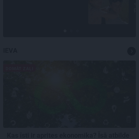
«Likteņa līdumnieki» mainīja
pašu aktieru dzīves
IEVA
DOMĀT ZAĻI
Kas īsti ir aprites ekonomika? Īsā atbilde