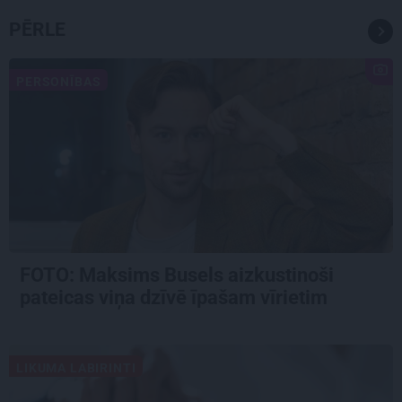
PĒRLE
PERSONĪBAS
FOTO: Maksims Busels aizkustinoši
pateicas viņa dzīvē īpašam vīrietim
LIKUMA LABIRINTI