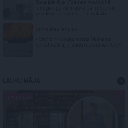
Raupjais šiks Līgatnes mežos: kā
simtgadīga kūts kļuva par modernu
rezidenci ar baseinu un mākslu
INTERJERA DIZAINS
«Michelin» zvaigžņotais Maksims
Cekots atklājis jaunu restorānu «Kíce»
LAUKU MĀJA
SLAVENĪBAS