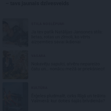
– tavs jaunais dzīvesveids
STILA NOSLĒPUMI
Ja tev patīk Natālijas Jansones stils:
lietas, rotas un zīmoli, ko vērts
aizņemties savai ikdienai
VASARA
Nokavēju sapulci, atvēru nepareizo
čatu un… nonācu mežā ar priekšnieci!
KULTŪRA
Ērģeles pludmalē, cirks Rīgā un teātris
Valmierā: kur doties šajās brīvdienās?