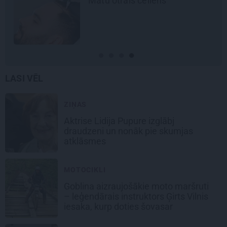
Matu otrais cēliens
LASI VĒL
ZIŅAS
Aktrise Lidija Pupure izglābj
draudzeni un nonāk pie skumjas
atklāsmes
MOTOCIKLI
Goblina aizraujošākie moto maršruti
– leģendārais instruktors Ģirts Vilnis
iesaka, kurp doties šovasar