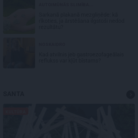
AUTOIMŪNĀS SLIMĪBA...
Sarkanā plakanā mezgliņēde: kā
rīkoties, ja ārstēšana ilgstoši nedod
rezultātu?
NOSKAIDRO
Kad atvilnis jeb gastroezofageālais
reflukss var kļūt bīstams?
SANTA
KULTŪRA