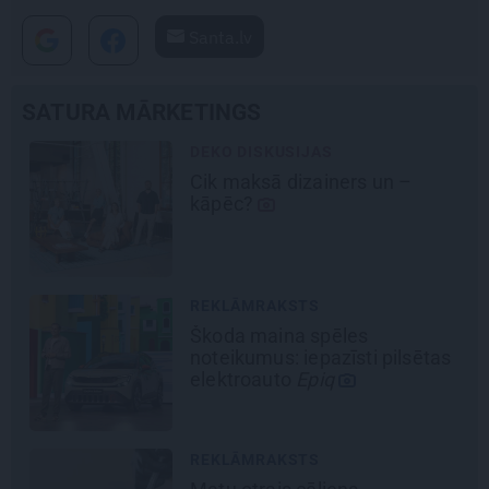
Santa.lv
SATURA MĀRKETINGS
DEKO DISKUSIJAS
Cik maksā dizainers un –
kāpēc?
REKLĀMRAKSTS
Škoda maina spēles
noteikumus: iepazīsti pilsētas
elektroauto
Epiq
REKLĀMRAKSTS