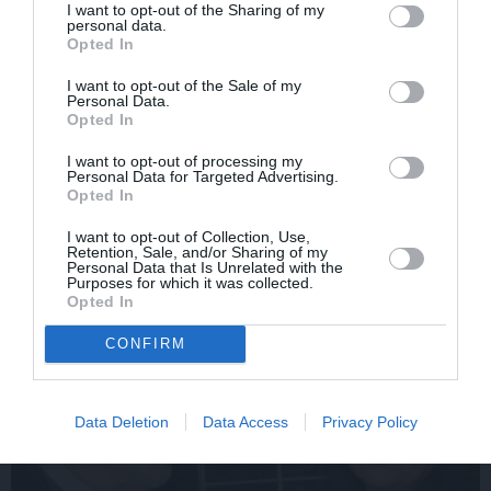
I want to opt-out of the Sharing of my
personal data.
Opted In
I want to opt-out of the Sale of my
Personal Data.
Opted In
Edvards Strazdiņš atklāti
«It kā pēkšņi es būtu
pasaka, ko domā par
kļuvusi gaisīgāka,
I want to opt-out of processing my
Bumbieri. Neparasta
jaunāka, vieglāka…»
Personal Data for Targeted Advertising.
saruna ar šlāgermūzikas
Ērikas Eglijas-Grāveles
Opted In
princi
mazais sievišķīgais
noslēpums
I want to opt-out of Collection, Use,
Retention, Sale, and/or Sharing of my
Personal Data that Is Unrelated with the
Purposes for which it was collected.
Opted In
ATTIECĪBAS
CONFIRM
Data Deletion
Data Access
Privacy Policy