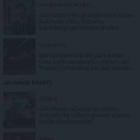
STARPVALSTU ATTIEC...
«Ja atzīstam lietas, kādas tās ir, esam
kaili lauka vidū.» Gabrieļus
Landsberģis par Baltijas drošību
TIESLIETAS
Mārtiņa Bunkus brālis par Latvijas
tiesu sistēmas absurdu: «Valsts pati
finansē mehānismu, kas ļauj vilcināt
laiku.»
JAUNĀKIE RAKSTI
CIEMOS
«Vectēvam vajadzēja to vērienu
būvējot.» Kā Grišānu ģimene atjauno
senās dzimtas mājas
ZIŅAS