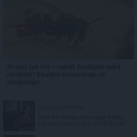
AKTUĀLI
Sirseņi jeb irši – vairāk biedējoši nekā
nāvējoši? Skaidro entomologs un
alergoloģe
TU ESI SEV SVARĪGA
Tikai 54 veselīgi dzīves gadi. Kāpēc
Latvijas sievietes sevi
iztērē
tik ātri?