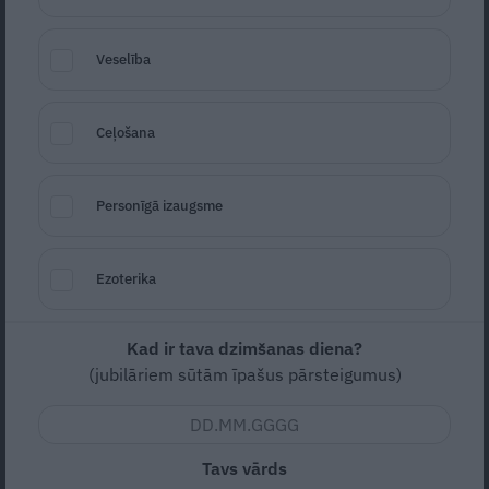
Veselība
Ceļošana
Personīgā izaugsme
Foto: Pixabay
Ezoterika
Seko
Santa.lv Google
Koalīcijas nodokļu politikas attīstības
Kad ir tava dzimšanas diena?
komitejā šodien konceptuāli iezīmējies
(jubilāriem sūtām īpašus pārsteigumus)
atbalsts virzībai uz minimālās algas celšanu
līdz 500 eiro no 2020.gada, nevienam
neizsakot iebildumu pret šādu iespēju,
Tavs vārds
šodien žurnālistiem pastāstīja Saeimas