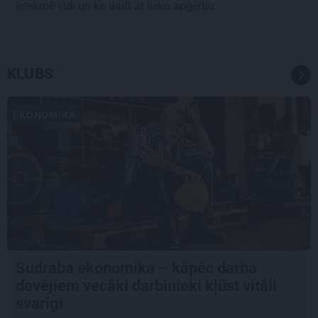
ietekmē vidi un ko darīt ar lieko apģērbu
KLUBS
EKONOMIKA
Sudraba ekonomika – kāpēc darba
devējiem vecāki darbinieki kļūst vitāli
svarīgi