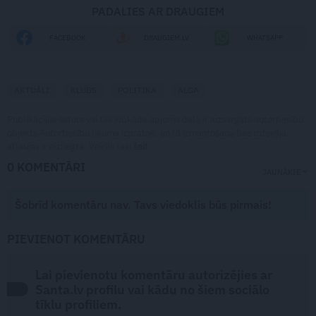
PADALIES AR DRAUGIEM
FACEBOOK
DRAUGIEM.LV
WHATSAPP
AKTUĀLI
KLUBS
POLITIKA
ALGA
Publikācijas saturs vai tās jebkāda apjoma daļa ir aizsargāts autortiesību
objekts Autortiesību likuma izpratnē, un tā izmantošana bez izdevēja
atļaujas ir aizliegta. Vairāk lasi
šeit
0 KOMENTĀRI
JAUNĀKIE
Šobrīd komentāru nav. Tavs viedoklis būs pirmais!
PIEVIENOT KOMENTĀRU
Lai pievienotu komentāru autorizējies ar
Santa.lv profilu vai kādu no šiem sociālo
tīklu profiliem.