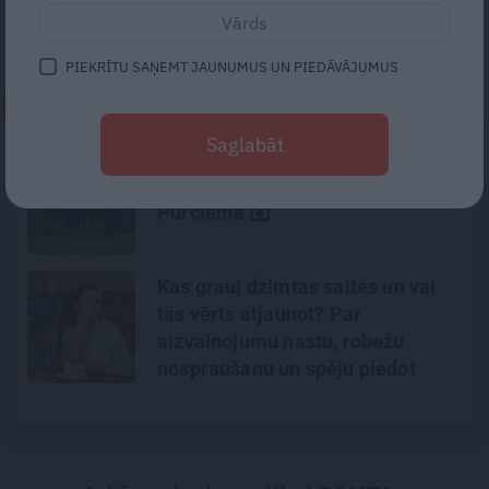
deputāts Krišjānis Feldmans (JKP).
PIEKRĪTU SAŅEMT JAUNUMUS UN PIEDĀVĀJUMUS
NEPALAID GARĀM!
Saglabāt
Virziens – jūra: Lauderu ģimenes
bezbēdīgi laiskā miera osta
Pūrciemā
Kas grauj dzimtas saites un vai
tās vērts atjaunot? Par
aizvainojumu nastu, robežu
nospraušanu un spēju piedot