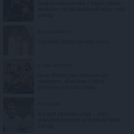
Sudraba ekonomika – kāpēc darba
devējiem vecāki darbinieki kļūst vitāli
svarīgi
REKLĀMRAKSTS
Ceļvedis vīrietim ar lieko svaru
KLUBA MEITENE
Divas Beātes par vīriešiem un
randiņiem: «Sievietei ir jābūt
princesei, par kuru cīnās»
PASĀKUMI
Kur ķert emocijas jūlijā – četri
grandiozi koncerti un festivāli tepat
Latvijā