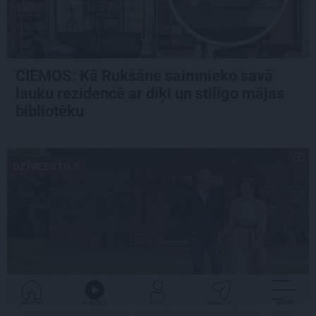
CIEMOS: Kā Rukšāne saimnieko savā
lauku rezidencē ar dīķi un stilīgo mājas
bibliotēku
DZĪVESSTILS
GALVENĀ
KLAUSIES
IENĀC
PADALĪTIES
VAIRĀK