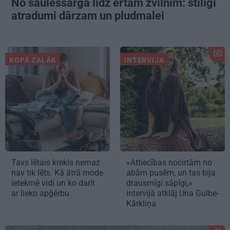
No saulessarga līdz ērtam zvilnim: stilīgi
atradumi dārzam un pludmalei
KOPĀ ZAĻĀK
INTERVIJA
Tavs lētais krekls nemaz
«Attiecības nocirtām no
nav tik lēts. Kā ātrā mode
abām pusēm, un tas bija
ietekmē vidi un ko darīt
drausmīgi sāpīgi,»
ar lieko apģērbu
intervijā atklāj Una Gulbe-
Kārkliņa