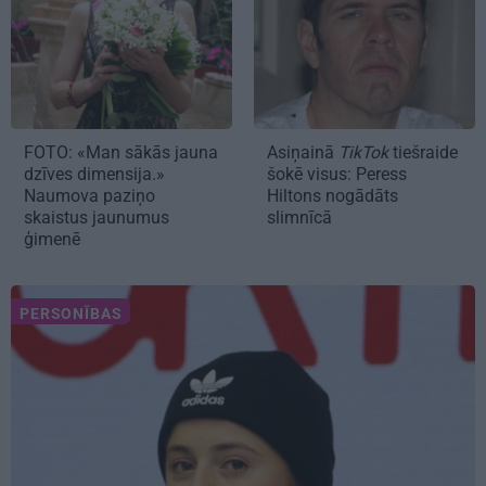
FOTO: «Man sākās jauna
Asiņainā
TikTok
tiešraide
dzīves dimensija.»
šokē visus: Peress
Naumova paziņo
Hiltons nogādāts
skaistus jaunumus
slimnīcā
ģimenē
PERSONĪBAS