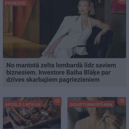
PIEREDZE
No mantotā zelta lombardā līdz saviem
biznesiem. Investore Baiba Blāķe par
dzīves skarbajiem pagriezieniem
APCEĻO LATVIJU
SKAISTUMKOPŠANA