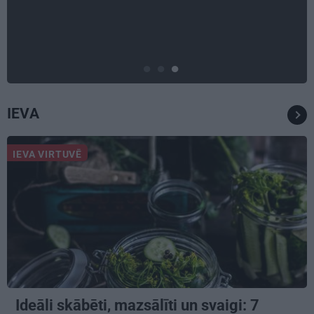
scenārijus: Kā Liepājas zēns
Volfs Ruvinskis kļuva par
Meksikas superzvaigzni
IEVA
IEVA VIRTUVĒ
Ideāli skābēti, mazsālīti un svaigi: 7