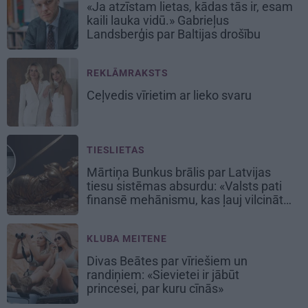
«Ja atzīstam lietas, kādas tās ir, esam
kaili lauka vidū.» Gabrieļus
Landsberģis par Baltijas drošību
REKLĀMRAKSTS
Ceļvedis vīrietim ar lieko svaru
TIESLIETAS
Mārtiņa Bunkus brālis par Latvijas
tiesu sistēmas absurdu: «Valsts pati
finansē mehānismu, kas ļauj vilcināt
laiku.»
KLUBA MEITENE
Divas Beātes par vīriešiem un
randiņiem: «Sievietei ir jābūt
princesei, par kuru cīnās»