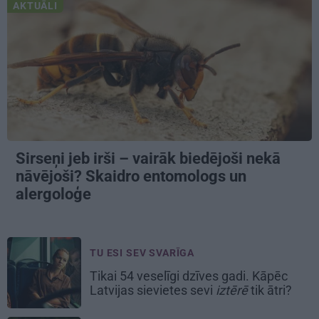
AKTUĀLI
Sirseņi jeb irši – vairāk biedējoši nekā
nāvējoši? Skaidro entomologs un
alergoloģe
TU ESI SEV SVARĪGA
Tikai 54 veselīgi dzīves gadi. Kāpēc
Latvijas sievietes sevi
iztērē
tik ātri?