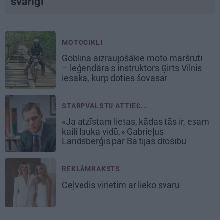
svarīgi
MOTOCIKLI
Goblina aizraujošākie moto maršruti
– leģendārais instruktors Ģirts Vilnis
iesaka, kurp doties šovasar
STARPVALSTU ATTIEC...
«Ja atzīstam lietas, kādas tās ir, esam
kaili lauka vidū.» Gabrieļus
Landsberģis par Baltijas drošību
REKLĀMRAKSTS
Ceļvedis vīrietim ar lieko svaru