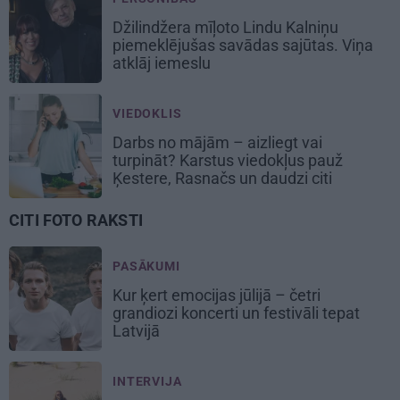
Džilindžera mīļoto Lindu Kalniņu
piemeklējušas savādas sajūtas. Viņa
atklāj iemeslu
VIEDOKLIS
Darbs no mājām – aizliegt vai
turpināt? Karstus viedokļus pauž
Ķestere, Rasnačs un daudzi citi
CITI FOTO RAKSTI
PASĀKUMI
Kur ķert emocijas jūlijā – četri
grandiozi koncerti un festivāli tepat
Latvijā
INTERVIJA