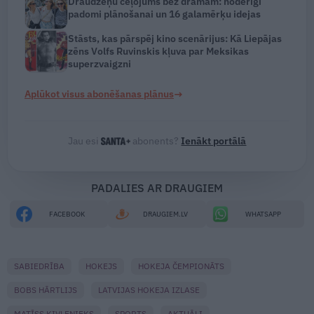
Draudzeņu ceļojums bez drāmām: noderīgi
padomi plānošanai un 16 galamērķu idejas
Stāsts, kas pārspēj kino scenārijus: Kā Liepājas
zēns Volfs Ruvinskis kļuva par Meksikas
superzvaigzni
→
Aplūkot visus abonēšanas plānus
Jau esi
abonents?
Ienākt portālā
PADALIES AR DRAUGIEM
FACEBOOK
DRAUGIEM.LV
WHATSAPP
SABIEDRĪBA
HOKEJS
HOKEJA ČEMPIONĀTS
BOBS HĀRTLIJS
LATVIJAS HOKEJA IZLASE
MATĪSS KIVLENIEKS
SPORTS
AKTUĀLI