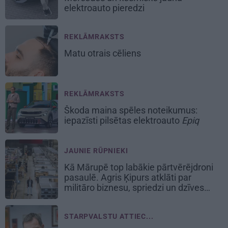
elektroauto pieredzi
REKLĀMRAKSTS
Matu otrais cēliens
REKLĀMRAKSTS
Škoda maina spēles noteikumus:
iepazīsti pilsētas elektroauto
Epiq
JAUNIE RŪPNIEKI
Kā Mārupē top labākie pārtvērējdroni
pasaulē. Agris Ķipurs atklāti par
militāro biznesu, spriedzi un dzīves
draivu
STARPVALSTU ATTIEC...