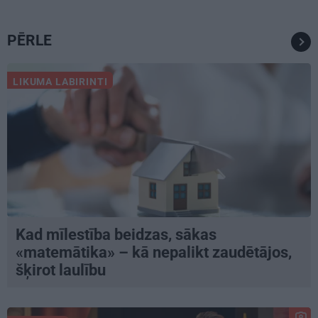
PĒRLE
LIKUMA LABIRINTI
Kad mīlestība beidzas, sākas
«matemātika» – kā nepalikt zaudētājos,
šķirot laulību