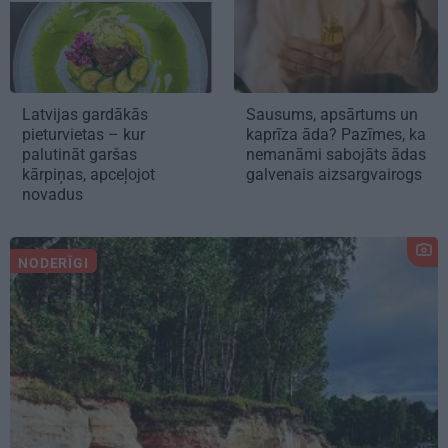
Latvijas gardākās
Sausums, apsārtums un
pieturvietas – kur
kaprīza āda? Pazīmes, ka
palutināt garšas
nemanāmi sabojāts ādas
kārpiņas, apceļojot
galvenais aizsargvairogs
novadus
NODERĪGI