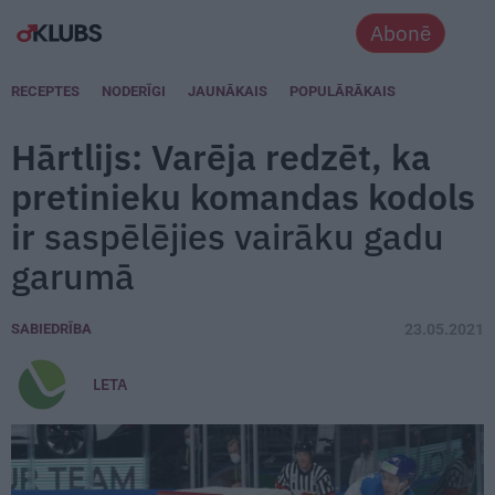
Abonē
RECEPTES
NODERĪGI
JAUNĀKAIS
POPULĀRĀKAIS
Hārtlijs: Varēja redzēt, ka
pretinieku komandas kodols
ir
saspēlējies vairāku gadu
garumā
SABIEDRĪBA
23.05.2021
LETA