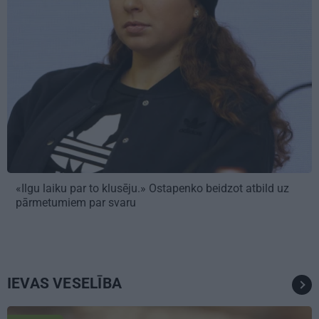
«Ilgu laiku par to klusēju.» Ostapenko beidzot atbild uz
pārmetumiem par svaru
IEVAS VESELĪBA