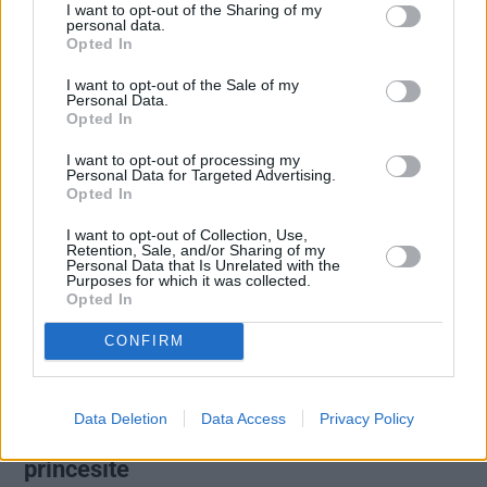
panikas lēkmēm, vientulību un
I want to opt-out of the Sharing of my
atgriešanos teātrī
personal data.
Opted In
I want to opt-out of the Sale of my
Personal Data.
PRIVĀTĀ DZĪVE
Opted In
I want to opt-out of processing my
Personal Data for Targeted Advertising.
KARALISKĀ ĢIMENE
Opted In
I want to opt-out of Collection, Use,
Retention, Sale, and/or Sharing of my
Personal Data that Is Unrelated with the
Purposes for which it was collected.
Opted In
CONFIRM
«Karalis bija sajūsmā, saņemot šo ziņu!»
Data Deletion
Data Access
Privacy Policy
Britu karaliskajā ģimenē piedzimusi
princesīte