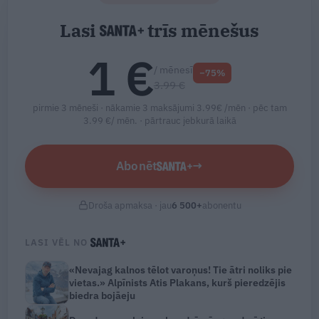
Lasi
trīs mēnešus
1 €
/ mēnesī
−75%
3.99 €
pirmie 3 mēneši · nākamie 3 maksājumi 3.99€ /mēn · pēc tam
3.99 €/ mēn. ·
pārtrauc jebkurā laikā
Abonēt
→
Droša apmaksa · jau
6 500
+
abonentu
LASI VĒL NO
«Nevajag kalnos tēlot varoņus! Tie ātri noliks pie
vietas.» Alpīnists Atis Plakans, kurš pieredzējis
biedra bojāeju