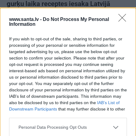
gurķu laika receptes iesaka Latvijā
populāri ļaudis
www.santa.lv -
Do Not Process My Personal
Information
ZAĻI DOMĀT
If you wish to opt-out of the sale, sharing to third parties, or
processing of your personal or sensitive information for
Ražotāji spiesti piekāpties – visā
targeted advertising by us, please use the below opt-out
Eiropā mainās preču remonta un
garantijas noteikumi
section to confirm your selection. Please note that after your
opt-out request is processed you may continue seeing
interest-based ads based on personal information utilized by
LATVIJAS PĒRLES
us or personal information disclosed to third parties prior to
your opt-out. You may separately opt-out of the further
FOTO: Klostera dzīves noslēpumi –
disclosure of your personal information by third parties on the
ielūkojamies Viļānu Svētā Alberta
IAB’s list of downstream participants. This information may
Lielā klostera tēvu ikdienā
also be disclosed by us to third parties on the
IAB’s List of
Downstream Participants
that may further disclose it to other
PERSONĪBAS
third parties.
«Mana eksistences forma kopš
Personal Data Processing Opt Outs
bērnības – cīņa.» Lauris Dzelzītis par