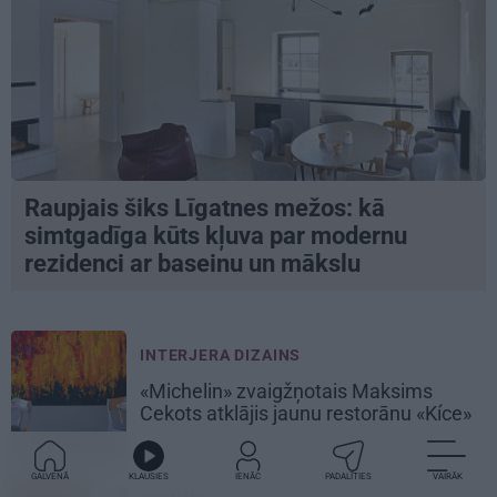
Raupjais šiks Līgatnes mežos: kā
simtgadīga kūts kļuva par modernu
rezidenci ar baseinu un mākslu
INTERJERA DIZAINS
«Michelin» zvaigžņotais Maksims
Cekots atklājis jaunu restorānu «Kíce»
GALVENĀ
KLAUSIES
IENĀC
PADALĪTIES
VAIRĀK