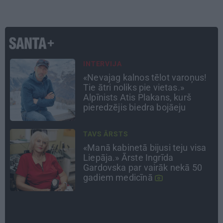
ATRADUMS
Virziens – jūra: Lauderu
ģimenes bezbēdīgi laiskā miera
osta Pūrciemā
CIEMOS
Kas slēpjas Kuldīgas vecpilsētas
pagalmos? Dārzi, kuros atļauts
būt nepieklājīgi ziņkārīgam
DZĪVESSTĀSTS
Stāsts, kas pārspēj kino