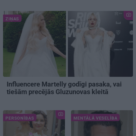
ZIŅAS
Influencere Martelly godīgi pasaka, vai
tiešām precējās Gluzunovas kleitā
PERSONĪBAS
MENTĀLĀ VESELĪBA