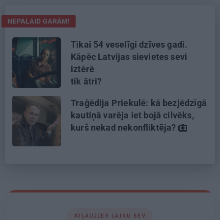
NEPALAID GARĀM!
Tikai 54 veselīgi dzīves gadi.
Kāpēc Latvijas sievietes sevi
iztērē
tik ātri?
Traģēdija Priekulē: kā bezjēdzīgā
kautiņā varēja iet bojā cilvēks,
kurš nekad nekonfliktēja?
ATĻAUJIES LAIKU SEV