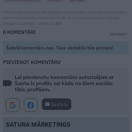
Publikācijas saturs vai tās jebkāda apjoma daļa ir aizsargāts autortiesību
objekts Autortiesību likuma izpratnē, un tā izmantošana bez izdevēja
atļaujas ir aizliegta. Vairāk lasi
šeit
0 KOMENTĀRI
JAUNĀKIE
Šobrīd komentāru nav. Tavs viedoklis būs pirmais!
PIEVIENOT KOMENTĀRU
Lai pievienotu komentāru autorizējies ar
Santa.lv profilu vai kādu no šiem sociālo
tīklu profiliem.
Santa.lv
SATURA MĀRKETINGS