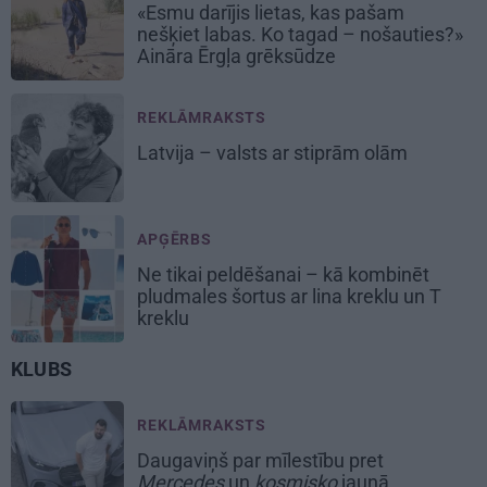
«Esmu darījis lietas, kas pašam
nešķiet labas. Ko tagad – nošauties?»
Aināra Ērgļa grēksūdze
REKLĀMRAKSTS
Latvija – valsts ar stiprām olām
APĢĒRBS
Ne tikai peldēšanai – kā kombinēt
pludmales šortus ar lina kreklu un T
kreklu
KLUBS
REKLĀMRAKSTS
Daugaviņš par mīlestību pret
Mercedes
un
kosmisko
jaunā