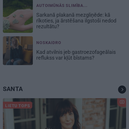
AUTOIMŪNĀS SLIMĪBA...
Sarkanā plakanā mezgliņēde: kā
rīkoties, ja ārstēšana ilgstoši nedod
rezultātu?
NOSKAIDRO
Kad atvilnis jeb gastroezofageālais
reflukss var kļūt bīstams?
SANTA
LIETU TOPS