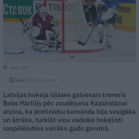
Foto: IIHF
Seko
Santa.lv Google
Latvijas hokeja izlases galvenais treneris
Bobs Hārtlijs pēc zaudējuma Kazahstānai
atzina, ka pretinieku komanda bija svaigāka
un ātrāka, turklāt viņu vadošie hokejisti
saspēlējušies vairāku gadu garumā.