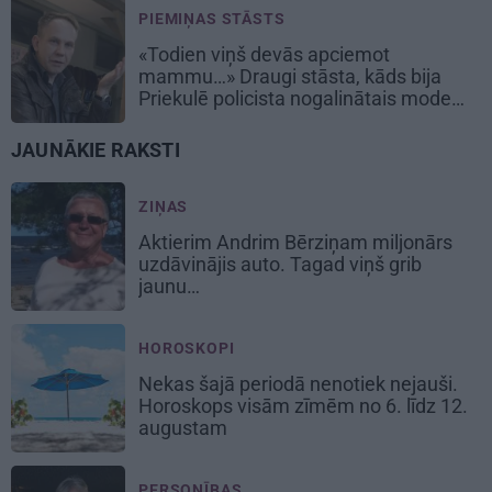
PIEMIŅAS STĀSTS
«Todien viņš devās apciemot
mammu…» Draugi stāsta, kāds bija
Priekulē policista nogalinātais modes
mākslinieks
JAUNĀKIE RAKSTI
ZIŅAS
Aktierim Andrim Bērziņam miljonārs
uzdāvinājis auto. Tagad viņš grib
jaunu…
HOROSKOPI
Nekas šajā periodā nenotiek nejauši.
Horoskops visām zīmēm no 6. līdz 12.
augustam
PERSONĪBAS