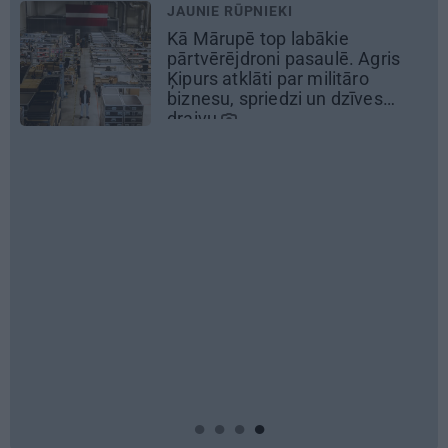
E RŪPNIEKI
REKLĀMR
rupē top labākie
Kāpēc tie
rējdroni pasaulē. Agris
laiks dot
 atklāti par militāro
Ziedu fes
u, spriedzi un dzīves
u
REKLĀMR
Pieauguš
Rīgā, ide
svinībā
REKLĀMR
Pēteris Z
mākslini