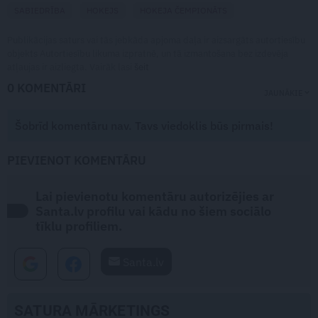
SABIEDRĪBA
HOKEJS
HOKEJA ČEMPIONĀTS
Publikācijas saturs vai tās jebkāda apjoma daļa ir aizsargāts autortiesību
objekts Autortiesību likuma izpratnē, un tā izmantošana bez izdevēja
atļaujas ir aizliegta. Vairāk lasi
šeit
0 KOMENTĀRI
JAUNĀKIE
Šobrīd komentāru nav. Tavs viedoklis būs pirmais!
PIEVIENOT KOMENTĀRU
Lai pievienotu komentāru autorizējies ar
Santa.lv profilu vai kādu no šiem sociālo
tīklu profiliem.
Santa.lv
SATURA MĀRKETINGS