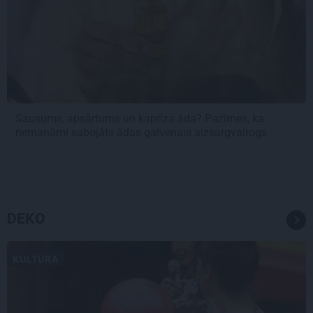
Sausums, apsārtums un kaprīza āda? Pazīmes, ka
nemanāmi sabojāts ādas galvenais aizsargvairogs
DEKO
KULTŪRA