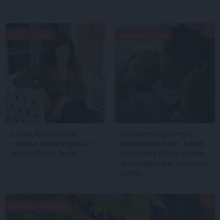
LIETU TOPS
PSIHOLOĢIJA
Lietas, kas vasaras
Mūsdienu epidēmija –
vakarus padara īpašus –
pieskārienu bads. Kāpēc
iesaka Santa Anča
platonisks glāsts reizēm
ir svarīgāks par seksuālu
tuvību
ATPŪTA VASARĀ