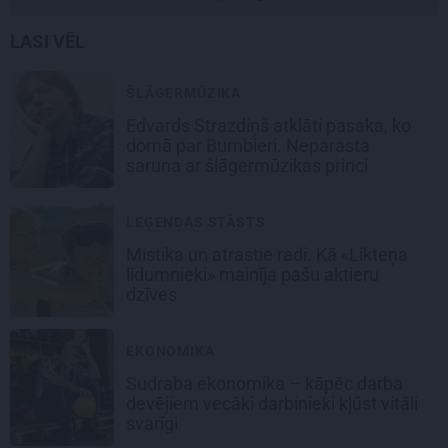
LASI VĒL
ŠLĀGERMŪZIKA
Edvards Strazdiņš atklāti pasaka, ko
domā par Bumbieri. Neparasta
saruna ar šlāgermūzikas princi
LEĢENDAS STĀSTS
Mistika un atrastie radi. Kā «Likteņa
līdumnieki» mainīja pašu aktieru
dzīves
EKONOMIKA
Sudraba ekonomika – kāpēc darba
devējiem vecāki darbinieki kļūst vitāli
svarīgi