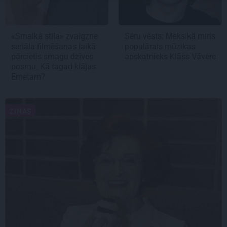
«Smalkā stila» zvaigzne
Sēru vēsts: Meksikā miris
seriāla filmēšanas laikā
populārais mūzikas
pārcietis smagu dzīves
apskatnieks Klāss Vāvere
posmu. Kā tagad klājas
Emetam?
ZIŅAS