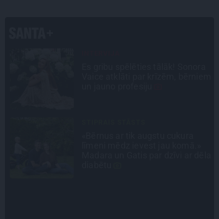
PERSONĪBAS
a
Noklusētās dzimtas saites,
em
attiecības ar brāli un 7. bērns kā
brīnums: atklāta saruna ar Andri
Raču
INTERVIJA
Grūtāk par atkailināšanos ir
pieņemt sevi. Aktrise Katrīna
la
Kreile par depresiju, mobingu un
ceļu līdz lielajām lomām
SLAVENĪBU MĪLUĻI
«Cilvēki mēdz sāpināt, bet suns
mīl, neskatoties ne uz ko.»