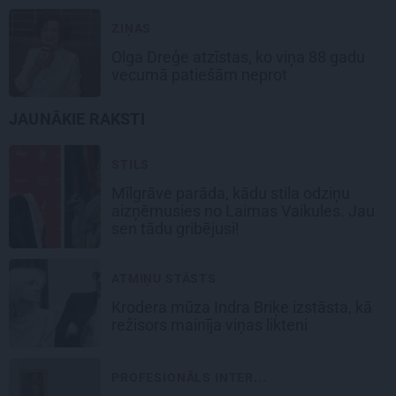
ZIŅAS
Olga Dreģe atzīstas, ko viņa 88 gadu
vecumā patiešām neprot
JAUNĀKIE RAKSTI
STILS
Mīlgrāve parāda, kādu stila odziņu
aizņēmusies no Laimas Vaikules. Jau
sen tādu gribējusi!
ATMIŅU STĀSTS
Krodera mūza Indra Briķe izstāsta, kā
režisors mainīja viņas likteni
PROFESIONĀLS INTER...