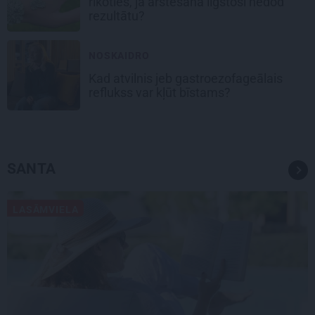
rīkoties, ja ārstēšana ilgstoši nedod
rezultātu?
NOSKAIDRO
Kad atvilnis jeb gastroezofageālais
reflukss var kļūt bīstams?
SANTA
LASĀMVIELA