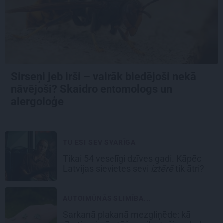
Sirseņi jeb irši – vairāk biedējoši nekā
nāvējoši? Skaidro entomologs un
alergoloģe
TU ESI SEV SVARĪGA
Tikai 54 veselīgi dzīves gadi. Kāpēc
Latvijas sievietes sevi
iztērē
tik ātri?
AUTOIMŪNĀS SLIMĪBA...
Sarkanā plakanā mezgliņēde: kā