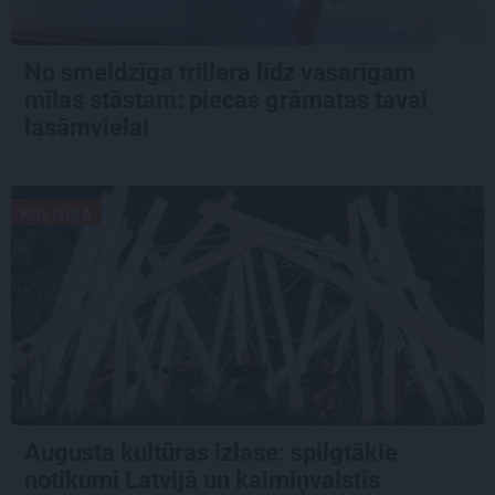
No smeldzīga trillera līdz vasarīgam
mīlas stāstam: piecas grāmatas tavai
lasāmvielai
KULTŪRA
Augusta kultūras izlase: spilgtākie
notikumi Latvijā un kaimiņvalstīs