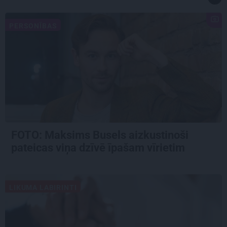
PERSONĪBAS
FOTO: Maksims Busels aizkustinoši
pateicas viņa dzīvē īpašam vīrietim
LIKUMA LABIRINTI