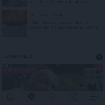
rezidenci ar baseinu un mākslu
INTERJERA DIZAINS
«Michelin» zvaigžņotais Maksims
Cekots atklājis jaunu restorānu «Kíce»
LAUKU MĀJA
PIEMIŅAS STĀSTS
GALVENĀ
KLAUSIES
IENĀC
PADALĪTIES
VAIRĀK