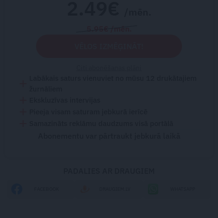
2.49€
/mēn.
5.95€ /mēn.
VĒLOS IZMĒĢINĀT!
Citi abonēšanas plāni
Labākais saturs vienuviet no mūsu 12 drukātajiem
žurnāliem
Ekskluzīvas intervijas
Pieeja visam saturam jebkurā ierīcē
Samazināts reklāmu daudzums visā portālā
Abonementu var pārtraukt jebkurā laikā
PADALIES AR DRAUGIEM
FACEBOOK
DRAUGIEM.LV
WHATSAPP