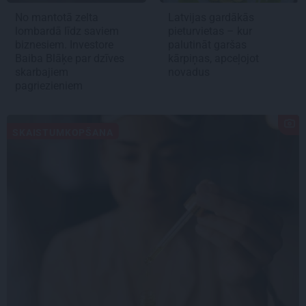
No mantotā zelta
Latvijas gardākās
lombardā līdz saviem
pieturvietas – kur
biznesiem. Investore
palutināt garšas
Baiba Blāķe par dzīves
kārpiņas, apceļojot
skarbajiem
novadus
pagriezieniem
SKAISTUMKOPŠANA