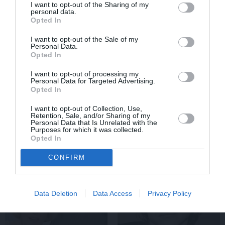
I want to opt-out of the Sharing of my
personal data.
Opted In
I want to opt-out of the Sale of my
Personal Data.
Opted In
I want to opt-out of processing my
Personal Data for Targeted Advertising.
Opted In
Rociet un labi būs – kā aktieris Artūrs
I want to opt-out of Collection, Use,
Skrastiņš uzlādējas jaunajai sezonai
Retention, Sale, and/or Sharing of my
Personal Data that Is Unrelated with the
Purposes for which it was collected.
Opted In
CONFIRM
ĀRZEMĒS
SĒRU VĒSTS
Data Deletion
Data Access
Privacy Policy