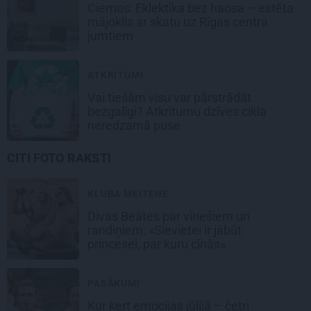
Ciemos: Eklektika bez haosa – estēta
mājoklis ar skatu uz Rīgas centra
jumtiem
ATKRITUMI
Vai tiešām visu var pārstrādāt
bezgalīgi? Atkritumu dzīves cikla
neredzamā puse
CITI FOTO RAKSTI
KLUBA MEITENE
Divas Beātes par vīriešiem un
randiņiem: «Sievietei ir jābūt
princesei, par kuru cīnās»
PASĀKUMI
Kur ķert emocijas jūlijā – četri