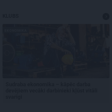
KLUBS
EKONOMIKA
Sudraba ekonomika – kāpēc darba
devējiem vecāki darbinieki kļūst vitāli
svarīgi