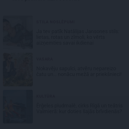
STILA NOSLĒPUMI
Ja tev patīk Natālijas Jansones stils:
lietas, rotas un zīmoli, ko vērts
aizņemties savai ikdienai
VASARA
Nokavēju sapulci, atvēru nepareizo
čatu un… nonācu mežā ar priekšnieci!
KULTŪRA
Ērģeles pludmalē, cirks Rīgā un teātris
Valmierā: kur doties šajās brīvdienās?