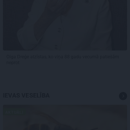
Olga Dreģe atzīstas, ko viņa 88 gadu vecumā patiešām
neprot
IEVAS VESELĪBA
AKTUĀLI