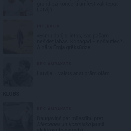
grandiozi koncerti un festivāli tepat
Latvijā
INTERVIJA
«Esmu darījis lietas, kas pašam
nešķiet labas. Ko tagad – nošauties?»
Aināra Ērgļa grēksūdze
REKLĀMRAKSTS
Latvija – valsts ar stiprām olām
KLUBS
REKLĀMRAKSTS
Daugaviņš par mīlestību pret
Mercedes
un
kosmisko
jaunā
elektroauto pieredzi