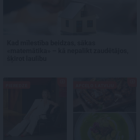
Kad mīlestība beidzas, sākas
«matemātika» – kā nepalikt zaudētājos,
šķirot laulību
PIEREDZE
APCEĻO LATVIJU