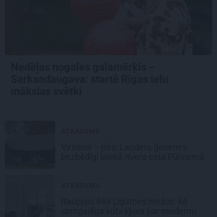
Nedēļas nogales galamērķis –
Sarkandaugava: startē Rīgas ielu
mākslas svētki
ATRADUMS
Virziens – jūra: Lauderu ģimenes
bezbēdīgi laiskā miera osta Pūrciemā
ATRADUMS
Raupjais šiks Līgatnes mežos: kā
simtgadīga kūts kļuva par modernu