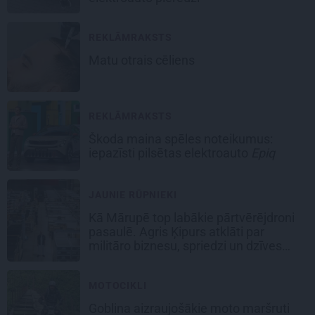
REKLĀMRAKSTS
Matu otrais cēliens
REKLĀMRAKSTS
Škoda maina spēles noteikumus:
iepazīsti pilsētas elektroauto
Epiq
JAUNIE RŪPNIEKI
Kā Mārupē top labākie pārtvērējdroni
pasaulē. Agris Ķipurs atklāti par
militāro biznesu, spriedzi un dzīves
draivu
MOTOCIKLI
Goblina aizraujošākie moto maršruti