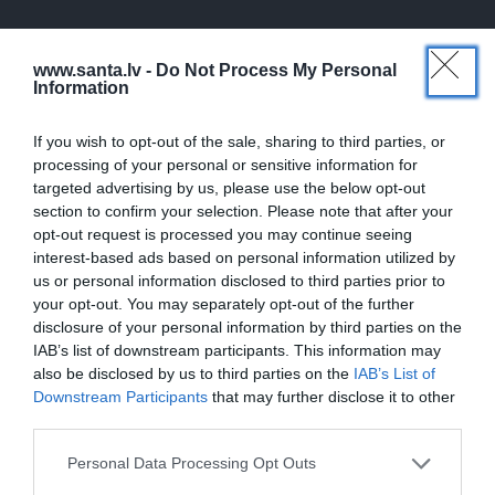
PRIVĀTĀ DZĪVE
www.santa.lv -
Do Not Process My Personal
Information
DZIMŠANAS DIENA
If you wish to opt-out of the sale, sharing to third parties, or
processing of your personal or sensitive information for
targeted advertising by us, please use the below opt-out
section to confirm your selection. Please note that after your
opt-out request is processed you may continue seeing
interest-based ads based on personal information utilized by
us or personal information disclosed to third parties prior to
your opt-out. You may separately opt-out of the further
disclosure of your personal information by third parties on the
IAB’s list of downstream participants. This information may
Daiļslidotājs Deniss Vasiļjevs: Pat ja tu ej
also be disclosed by us to third parties on the
IAB’s List of
cauri ellei, turpini iet
Downstream Participants
that may further disclose it to other
third parties.
Personal Data Processing Opt Outs
ZIŅAS