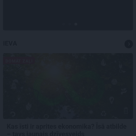
Nikolaja Puzikova un sievas
Gitas mīlules – Faira un Late
IEVA
DOMĀT ZAĻI
Kas īsti ir aprites ekonomika? Īsā atbilde
– tavs jaunais dzīvesveids