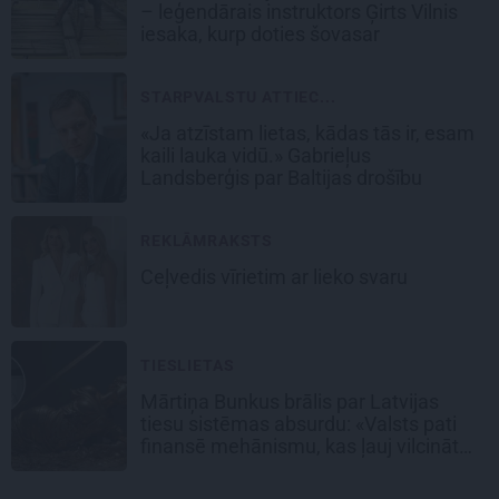
– leģendārais instruktors Ģirts Vilnis
iesaka, kurp doties šovasar
STARPVALSTU ATTIEC...
«Ja atzīstam lietas, kādas tās ir, esam
kaili lauka vidū.» Gabrieļus
Landsberģis par Baltijas drošību
REKLĀMRAKSTS
Ceļvedis vīrietim ar lieko svaru
TIESLIETAS
Mārtiņa Bunkus brālis par Latvijas
tiesu sistēmas absurdu: «Valsts pati
finansē mehānismu, kas ļauj vilcināt
laiku.»