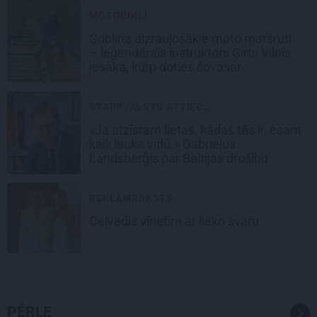
MOTOCIKLI
Goblina aizraujošākie moto maršruti
– leģendārais instruktors Ģirts Vilnis
iesaka, kurp doties šovasar
STARPVALSTU ATTIEC...
«Ja atzīstam lietas, kādas tās ir, esam
kaili lauka vidū.» Gabrieļus
Landsberģis par Baltijas drošību
REKLĀMRAKSTS
Ceļvedis vīrietim ar lieko svaru
PĒRLE