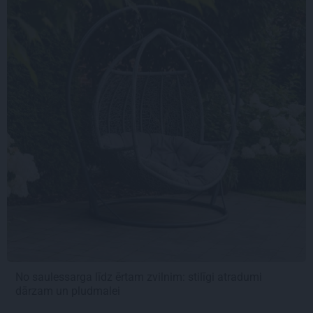
No saulessarga līdz ērtam zvilnim: stilīgi atradumi
dārzam un pludmalei