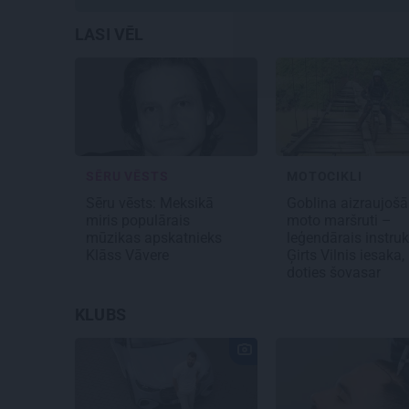
LASI VĒL
SĒRU VĒSTS
MOTOCIKLI
Sēru vēsts: Meksikā
Goblina aizraujošā
miris populārais
moto maršruti –
mūzikas apskatnieks
leģendārais instruk
Klāss Vāvere
Ģirts Vilnis iesaka,
doties šovasar
KLUBS