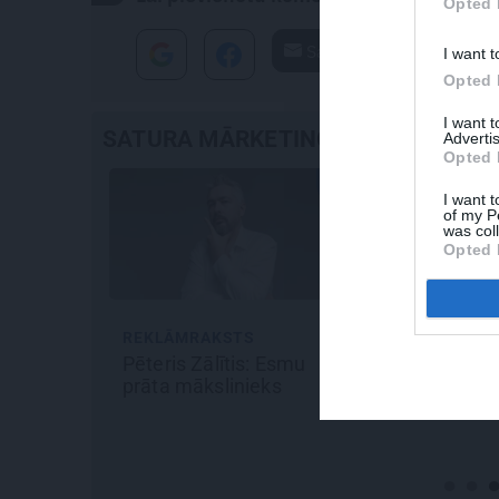
Opted 
Santa.lv
I want t
Opted 
I want 
SATURA MĀRKETINGS
Advertis
Opted 
I want t
of my P
was col
Opted 
REKLĀMRAKSTS
DEKO DISKUSIJAS
Pēteris Zālītis: Esmu
Cik maksā dizainers un
prāta mākslinieks
– kāpēc?