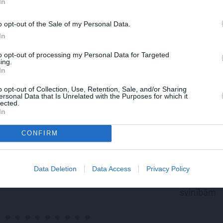
In
o opt-out of the Sale of my Personal Data.
In
to opt-out of processing my Personal Data for Targeted
ing.
In
o opt-out of Collection, Use, Retention, Sale, and/or Sharing
ersonal Data that Is Unrelated with the Purposes for which it
lected.
In
CONFIRM
REKLĀMRAKSTS
REKLĀMRAKSTS
Matu otrais cēliens
Pieaugušo dzimšanas
Data Deletion
Data Access
Privacy Policy
diena Rīgā, idejas
atmiņā paliekošām
svinībām