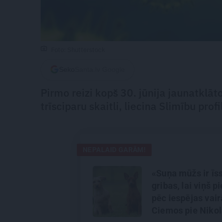
Foto: Shutterstock
Seko
Santa.lv Google
Pirmo reizi kopš 30. jūnija jaunatklāt
trīsciparu skaitli, liecina Slimību pro
NEPALAID GARĀM!
«Suņa mūžs ir īs
gribas, lai viņš p
pēc iespējas vair
Ciemos pie Nikol