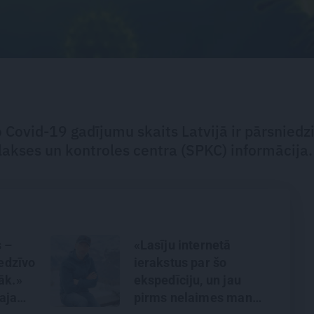
o Covid-19 gadījumu skaits Latvijā ir pārsniedz
filakses un kontroles centra (SPKC) informācija.
s –
«Lasīju internetā
iedzīvo
ierakstus par šo
āk.»
ekspedīciju, un jau
aja
pirms nelaimes man