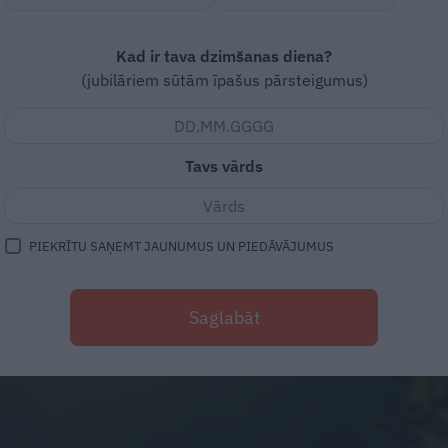
Kad ir tava dzimšanas diena?
(jubilāriem sūtām īpašus pārsteigumus)
Tavs vārds
PIEKRĪTU SAŅEMT JAUNUMUS UN PIEDĀVĀJUMUS
Saglabāt