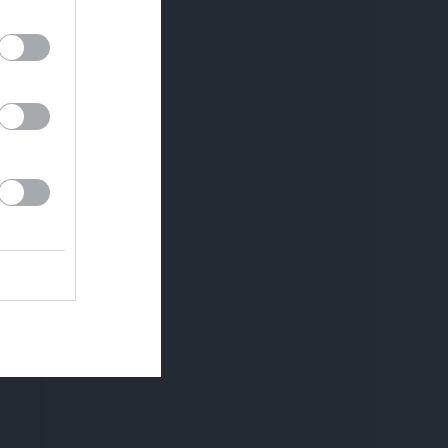
REKLĀMRAKSTS
REKLĀMRAKSTS
Škoda maina spēles
Pirts sezonas izlase
noteikumus: iepazīsti
pilsētas elektroauto
Epiq