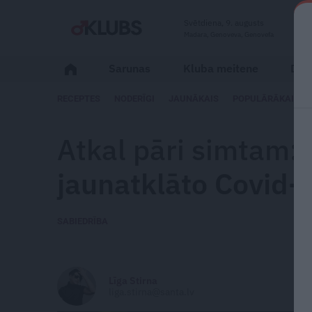
Svētdiena, 9. augusts
Madara, Genoveva, Genovefa
Sarunas
Kluba meitene
Dzīv
RECEPTES
NODERĪGI
JAUNĀKAIS
POPULĀRĀKAIS
Atkal pāri simtam:
jaunatklāto Covid-
SABIEDRĪBA
Līga Stirna
liga.stirna@santa.lv