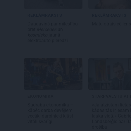
REKLĀMRAKSTS
REKLĀMRAKSTS
Daugaviņš par mīlestību
Matu otrais cēlien
pret
Mercedes
un
kosmisko
jaunā
elektroauto pieredzi
EKONOMIKA
Sudraba ekonomika –
«Ja atzīstam lietas
kāpēc darba devējiem
kādas tās ir, esam k
vecāki darbinieki kļūst
lauka vidū.» Gabri
vitāli svarīgi
Landsberģis par Ba
drošību