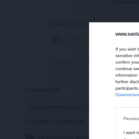
Abonementu
PADALIES AR DRAUGIEM
www.santa
FACEBOOK
DRAUGIEM.LV
If you wish 
sensitive in
confirm you
SABIEDRĪBA
COVID-19
PANDĒMIJA
continue se
information 
Publikācijas saturs vai tās jebkāda apjoma daļa ir
izmantošana bez izdevēja atļaujas ir aizliegta. Vai
further disc
participants
0 KOMENTĀRI
Downstream 
Šobrīd komentāru nav. Tavs viedoklis būs pirmai
Persona
PIEVIENOT KOMENTĀRU
I want t
Lai pievienotu komentāru autorizējies ar