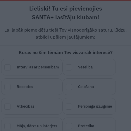
Lieliski! Tu esi pievienojies
Rīga +16°C
Skaidrs, DR vējš, 3.88 m/s
SANTA+ lasītāju klubam!
esstils
Auto
Lietu tops
Gadžeti
Vēstur
Lai labāk piemeklētu tieši Tev visnoderīgāko saturu, lūdzu,
atbildi uz šiem jautājumiem:
Kuras no šīm tēmām Tev visvairāk interesē?
mērķtiecīgi pieaug
Intervijas ar personībām
Veselība
19 gadījumu skaits
Receptes
Ceļošana
SAGLABĀ RAKSTU
DALĪTIES
03.
Attiecības
Personīgā izaugsme
Māja, dārzs un interjers
Ezoterika