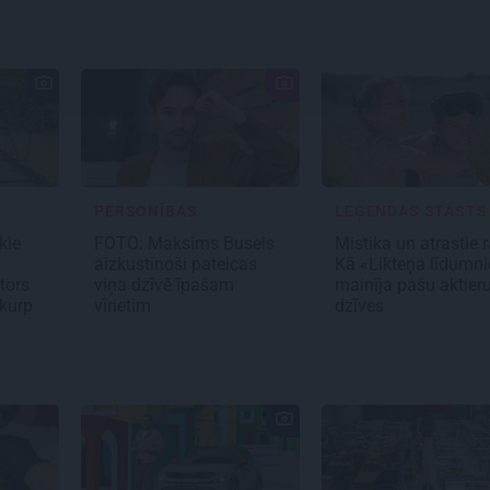
PERSONĪBAS
LEĢENDAS STĀSTS
kie
FOTO: Maksims Busels
Mistika un atrastie r
aizkustinoši pateicas
Kā «Likteņa līdumni
tors
viņa dzīvē īpašam
mainīja pašu aktier
 kurp
vīrietim
dzīves