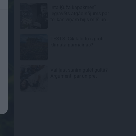
Inta Ķuža kapakmenī
iegravēts atgādinājums par
to, kas viņam bijis mīļš un
svarīgs…
TESTS: Cik labi tu izproti
klimata pārmaiņas?
Vai ļaut sunim gulēt gultā?
Argumenti par un pret