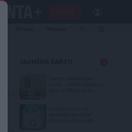
ABONĒ
e
Vīri joko
Pieredze
JAUNĀKIE RAKSTI
Ciemos: Eklektika bez
haosa – estēta mājoklis ar
skatu uz Rīgas centra
08.2021
jumtiem
Vai tiešām visu var
pārstrādāt bezgalīgi?
Atkritumu dzīves cikla
neredzamā puse