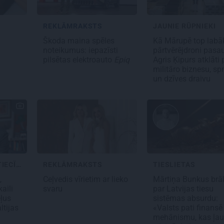
REKLĀMRAKSTS
JAUNIE RŪPNIEKI
s
Škoda maina spēles
Kā Mārupē top labā
noteikumus: iepazīsti
pārtvērējdroni pasau
pilsētas elektroauto
Epiq
Agris Ķipurs atklāti 
militāro biznesu, spr
un dzīves draivu
STARPVALSTU ATTIECĪBAS
REKLĀMRAKSTS
TIESLIETAS
,
Ceļvedis vīrietim ar lieko
Mārtiņa Bunkus brāl
aili
svaru
par Latvijas tiesu
eļus
sistēmas absurdu:
ltijas
«Valsts pati finansē
mehānismu, kas ļau