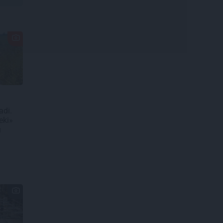
adi.
eki»
u