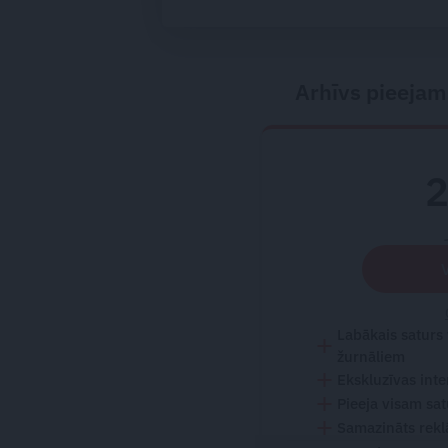
Puzikova un Gita
Hertas mīlulēm
Arhīvs pieejam
Labākais saturs
žurnāliem
Ekskluzīvas inte
Pieeja visam sa
Samazināts rekl