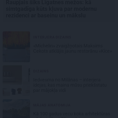
Raupjais šiks Līgatnes mežos: kā
simtgadīga kūts kļuva par modernu
rezidenci ar baseinu un mākslu
INTERJERA DIZAINS
«Michelin» zvaigžņotais Maksims
Cekots atklājis jaunu restorānu «Kíce»
DIZAINS
Iedvesma no Milānas – interjera
idejas, kas maina mūsu priekšstatu
par mājokļa vidi
MĀJAS ANATOMIJA
Kā 100 gadus vecu koka arhitektūras