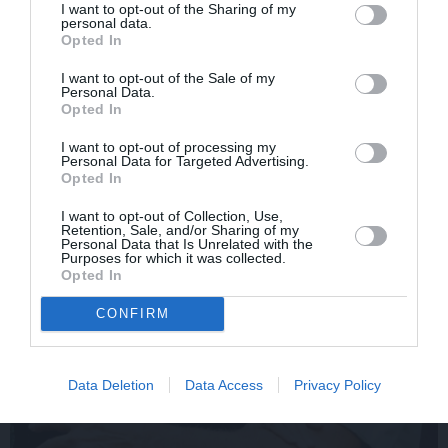
Aktieris Ģirts Ķesteris
Aktrise Lidija Pupure
I want to opt-out of the Sharing of my
atkal piedzīvojis
izglābj draudzeni un
personal data.
Opted In
pārvērtības. Pie tām cītīgi
nonāk pie skumjas
strādājis!
atklāsmes
I want to opt-out of the Sale of my
Personal Data.
Opted In
ATTIECĪBAS
I want to opt-out of processing my
Personal Data for Targeted Advertising.
Opted In
I want to opt-out of Collection, Use,
Retention, Sale, and/or Sharing of my
Personal Data that Is Unrelated with the
Purposes for which it was collected.
Opted In
CONFIRM
Data Deletion
Data Access
Privacy Policy