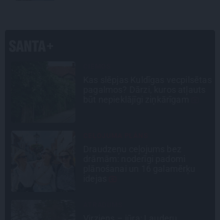
CIEMOS
s
Kas slēpjas Kuldīgas vecpilsētas
pagalmos? Dārzi, kuros atļauts
būt nepieklājīgi ziņkārīgam
CEĻOJUMA PLĀNS
Draudzeņu ceļojums bez
drāmām: noderīgi padomi
plānošanai un 16 galamērķu
idejas
ATRADUMS
Virziens – jūra: Lauderu