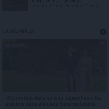
pērli pielāgot 21. gadsimta
komfortam? Arhitekta Gata Gavara
pieredze
LAUKU MĀJA
DZĪVESSTILS
«Mums bija dūša šo visu uzņemties.» Kā
atdzima senā viensēta Salacas krastā