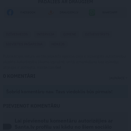
PADALIES AR DRAUGIEM
FACEBOOK
DRAUGIEM.LV
WHATSAPP
DZĪVESVEIDS
INTERVIJA
ĢIMENE
DZĪVESSTĀSTS
SIEVIETES PAŠAPZIŅA
HOKEJS
Publikācijas saturs vai tās jebkāda apjoma daļa ir aizsargāts autortiesību
objekts Autortiesību likuma izpratnē, un tā izmantošana bez izdevēja
atļaujas ir aizliegta. Vairāk lasi
šeit
0 KOMENTĀRI
JAUNĀKIE
Šobrīd komentāru nav. Tavs viedoklis būs pirmais!
PIEVIENOT KOMENTĀRU
Lai pievienotu komentāru autorizējies ar
Santa.lv profilu vai kādu no šiem sociālo