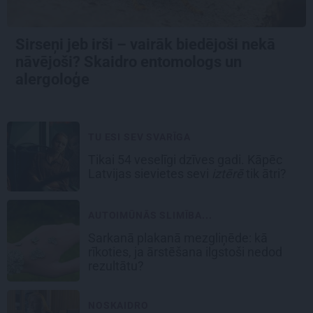
Sirseņi jeb irši – vairāk biedējoši nekā
nāvējoši? Skaidro entomologs un
alergoloģe
TU ESI SEV SVARĪGA
Tikai 54 veselīgi dzīves gadi. Kāpēc
Latvijas sievietes sevi
iztērē
tik ātri?
AUTOIMŪNĀS SLIMĪBA...
Sarkanā plakanā mezgliņēde: kā
rīkoties, ja ārstēšana ilgstoši nedod
rezultātu?
NOSKAIDRO