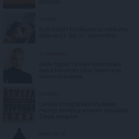
oktobrim
ATPŪTA
KUR IESIM?
Pasākumu un notikumu
afiša no 21. līdz 27. septembrim
SLAVENĪBAS
Gada nogalē Latvijas Nacionālajā
operā koncertēs
Elīna Garanča un
Ginters Groisbeks
KULTŪRA
Latvijas Etnogrāfiskā brīvdabas
muzeja direktora amatam
izraudzīta
Zanda Ķergalve
KINO UN TV