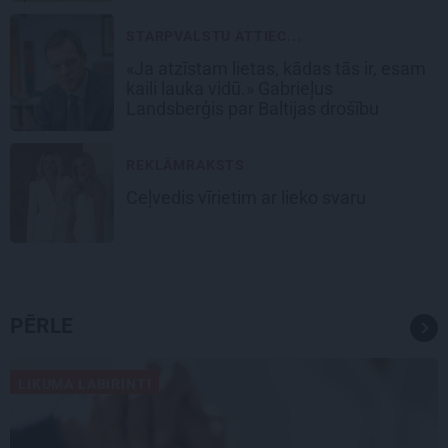
STARPVALSTU ATTIEC...
«Ja atzīstam lietas, kādas tās ir, esam
kaili lauka vidū.» Gabrieļus
Landsberģis par Baltijas drošību
REKLĀMRAKSTS
Ceļvedis vīrietim ar lieko svaru
PĒRLE
LIKUMA LABIRINTI