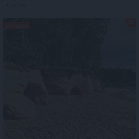
novadus
NODERĪGI