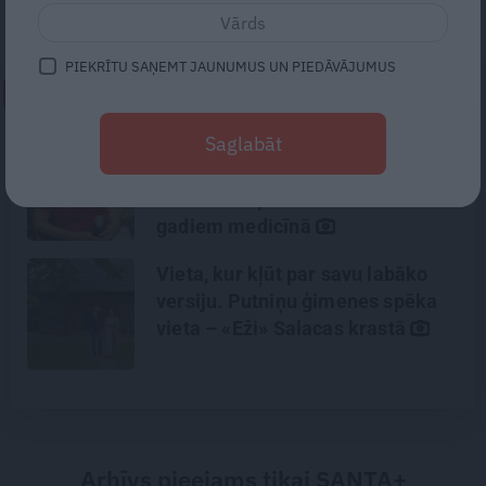
bērni trenējas hokejā un kērlingā.
PIEKRĪTU SAŅEMT JAUNUMUS UN PIEDĀVĀJUMUS
NEPALAID GARĀM!
Saglabāt
«Manā kabinetā bijusi teju visa
Liepāja.» Ārste Ingrīda
Gardovska par vairāk nekā 50
gadiem medicīnā
Vieta, kur kļūt par savu labāko
versiju. Putniņu ģimenes spēka
vieta – «Eži» Salacas krastā
Arhīvs pieejams tikai SANTA+