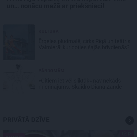
un… nonācu mežā ar priekšnieci!
KULTŪRA
Ērģeles pludmalē, cirks Rīgā un teātris
Valmierā: kur doties šajās brīvdienās?
PĀRDOMĀM
«Citiem iet vēl sliktāk» nav nekāds
mierinājums. Skaidro Diāna Zande
PRIVĀTĀ DZĪVE