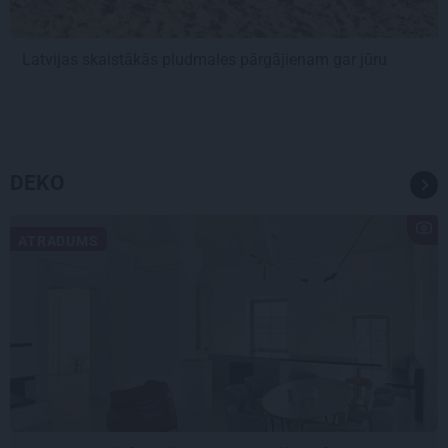
Latvijas skaistākās pludmales pārgājienam gar jūru
DEKO
ATRADUMS