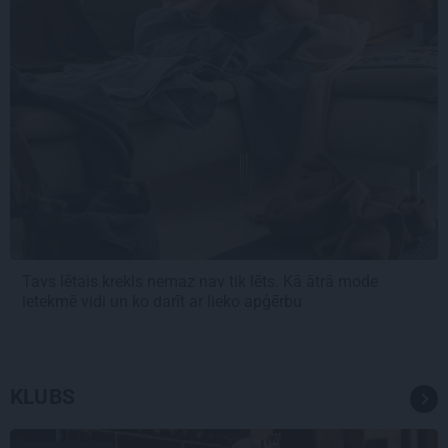
Tavs lētais krekls nemaz nav tik lēts. Kā ātrā mode
ietekmē vidi un ko darīt ar lieko apģērbu
KLUBS