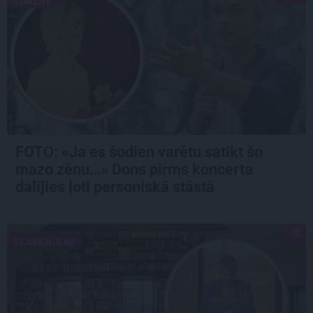
ĢIMENE
FOTO: «Ja es šodien varētu satikt šo
mazo zēnu…» Dons pirms koncerta
dalījies ļoti personiskā stāstā
SLAVENĪBAS