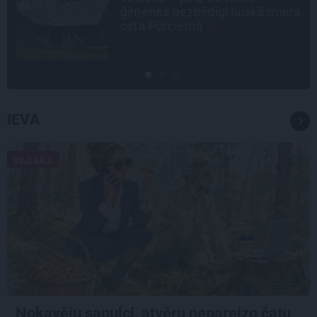
ģimenes bezbēdīgi laiskā miera
osta Pūrciemā
IEVA
VASARA
Nokavēju sapulci, atvēru nepareizo čatu