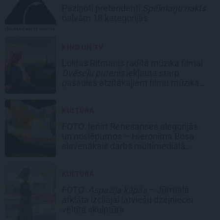
Paziņoti pretendenti
Spēlmaņu nakts
balvām
18 kategorijās
KINO UN TV
Lolitas Ritmanis radītā mūzika filmai
Dvēseļu putenis
iekļauta starp
pasaules atzītākajiem filmu mūzikas
darbiem
KULTŪRA
FOTO:
Ienirt Renesanses alegorijās
un noslēpumos –
Hieronīma Bosa
slavenākais darbs multimediālā
izstādē Rīgā
KULTŪRA
FOTO:
Aspazija kāpās
– Jūrmalā
atklāta izcilajai latviešu dzejniecei
veltīta skulptūra