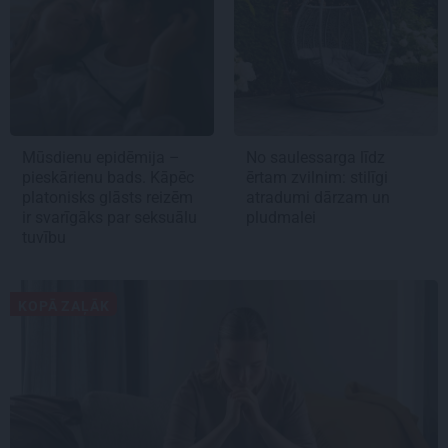
Mūsdienu epidēmija –
No saulessarga līdz
pieskārienu bads. Kāpēc
ērtam zvilnim: stilīgi
platonisks glāsts reizēm
atradumi dārzam un
ir svarīgāks par seksuālu
pludmalei
tuvību
KOPĀ ZAĻĀK