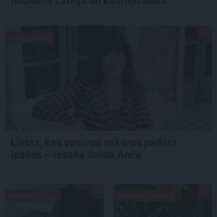
notikumi Latvijā un kaimiņvalstīs
LIETU TOPS
Lietas, kas vasaras vakarus padara
īpašus – iesaka Santa Anča
PSIHOLOĢIJA
ATPŪTA VASARĀ