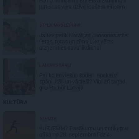
FOTO: Makisms Busels aizkustinoši
pateicas viņa dzīvē īpašam vīrietim
STILA NOSLĒPUMI
Ja tev patīk Natālijas Jansones stils:
lietas, rotas un zīmoli, ko vērts
aizņemties savai ikdienai
LAIKAPSTĀKĻI
Par ko latviešus šodien apskauž
spāņi, itāļi un vācieši? Viņi arī tagad
gribētu būt Latvijā
KULTŪRA
ATPŪTA
KUR IESIM?
Pasākumu un notikumu
afiša no 28. septembra līdz 4.