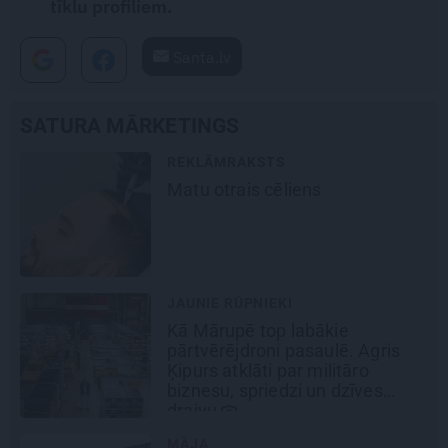
tīklu profiliem.
Santa.lv
SATURA MĀRKETINGS
STS
DEKO DISKUSIJA
 cēliens
Cik maksā diza
kāpēc?
IEKI
REKLĀMRAKSTS
op labākie
Škoda maina s
ni pasaulē. Agris
noteikumus: iep
i par militāro
elektroauto
Epi
iedzi un dzīves
REKLĀMRAKSTS