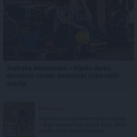
EKONOMIKA
Sudraba ekonomika – kāpēc darba
devējiem vecāki darbinieki kļūst vitāli
svarīgi
MOTOCIKLI
Goblina aizraujošākie moto maršruti
– leģendārais instruktors Ģirts Vilnis
iesaka, kurp doties šovasar