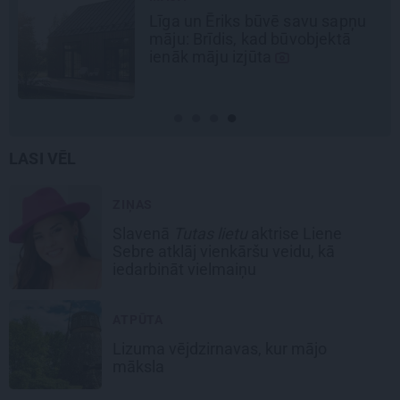
ks būvē savu sapņu
Pēteris Zālītis:
, kad būvobjektā
mākslinieks
izjūta
LASI VĒL
ZIŅAS
Slavenā
Tutas lietu
aktrise Liene
Sebre atklāj vienkāršu veidu, kā
iedarbināt vielmaiņu
ATPŪTA
Lizuma vējdzirnavas,
kur mājo
māksla