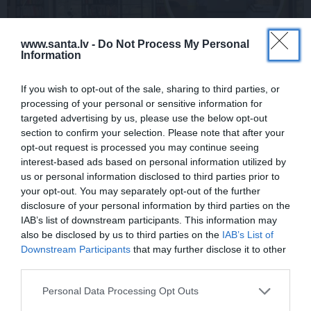
www.santa.lv -
Do Not Process My Personal
Information
CIEMOS: Kā Rukšāne saimnieko savā
If you wish to opt-out of the sale, sharing to third parties, or
lauku rezidencē ar dīķi un stilīgo mājas
processing of your personal or sensitive information for
bibliotēku
targeted advertising by us, please use the below opt-out
section to confirm your selection. Please note that after your
opt-out request is processed you may continue seeing
interest-based ads based on personal information utilized by
ZIŅAS
ZIŅAS
us or personal information disclosed to third parties prior to
your opt-out. You may separately opt-out of the further
disclosure of your personal information by third parties on the
IAB’s list of downstream participants. This information may
also be disclosed by us to third parties on the
IAB’s List of
Downstream Participants
that may further disclose it to other
third parties.
Personal Data Processing Opt Outs