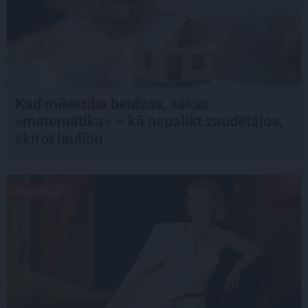
Kad mīlestība beidzas, sākas
«matemātika» – kā nepalikt zaudētājos,
šķirot laulību
PIEREDZE