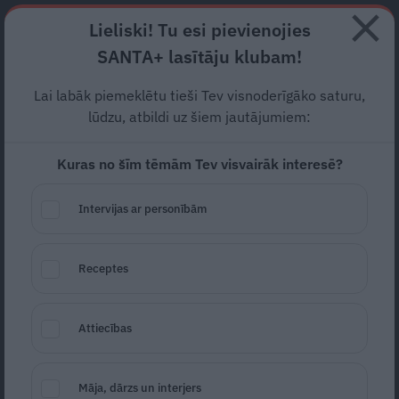
Abonē
Lieliski! Tu esi pievienojies
SANTA+ lasītāju klubam!
RECEPTES
NODERĪGI
JAUNĀKAIS
POPULĀRĀKAIS
Lai labāk piemeklētu tieši Tev visnoderīgāko saturu,
Iveta Rēdliha: «Ja kāds
lūdzu, atbildi uz šiem jautājumiem:
domā, ka
sportists ir
Kuras no šīm tēmām Tev visvairāk interesē?
apprecējis dumju sievu,
tā ir
Intervijas ar personībām
necieņa pret šo vīrieti»
DZĪVESVEIDS
03.07.2019
Receptes
Lolita Lūse
Ieva
lolita.luse@santa.lv
Attiecības
Māja, dārzs un interjers