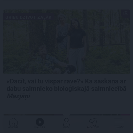
GRIBU DZĪVOT ZAĻĀK
«Dacīt, vai tu vispār ravē?» Kā saskaņā ar
dabu saimnieko bioloģiskajā saimniecībā
Mazjāņi
IETEIKUMS
MĀJA
GALVENĀ
KLAUSIES
IENĀC
PADALĪTIES
VAIRĀK