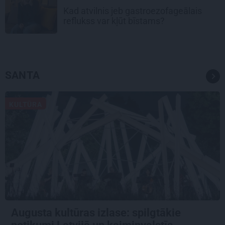
Kad atvilnis jeb gastroezofageālais
reflukss var kļūt bīstams?
SANTA
KULTŪRA
Augusta kultūras izlase: spilgtākie