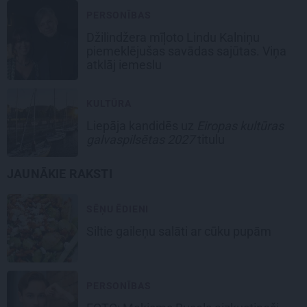
PERSONĪBAS
Džilindžera mīļoto Lindu Kalniņu
piemeklējušas savādas sajūtas. Viņa
atklāj iemeslu
KULTŪRA
Liepāja kandidēs
uz
Eiropas kultūras
galvaspilsētas 2027
titulu
JAUNĀKIE RAKSTI
SĒŅU ĒDIENI
Siltie gaileņu salāti
ar cūku pupām
PERSONĪBAS