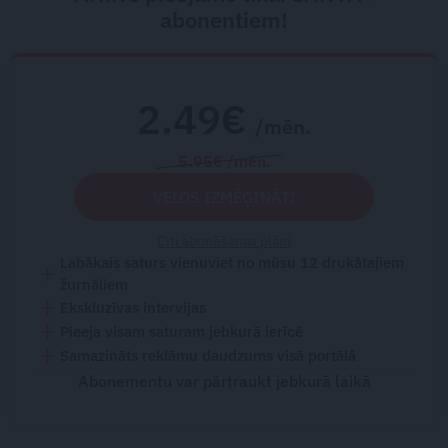
abonentiem!
2.49€
/mēn.
5.95€ /mēn.
VĒLOS IZMĒĢINĀT!
Citi abonēšanas plāni
Labākais saturs vienuviet no mūsu 12 drukātajiem
žurnāliem
Ekskluzīvas intervijas
Pieeja visam saturam jebkurā ierīcē
Samazināts reklāmu daudzums visā portālā
Abonementu var pārtraukt jebkurā laikā