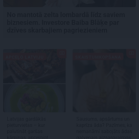
No mantotā zelta lombardā līdz saviem
biznesiem. Investore Baiba Blāķe par
dzīves skarbajiem pagriezieniem
APCEĻO LATVIJU
SKAISTUMKOPŠANA
Latvijas gardākās
Sausums, apsārtums un
pieturvietas – kur
kaprīza āda? Pazīmes, ka
palutināt garšas
nemanāmi sabojāts ādas
kārpiņas, apceļojot
galvenais aizsargvairogs