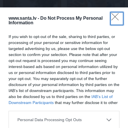
www.santa.lv -
Do Not Process My Personal
Information
If you wish to opt-out of the sale, sharing to third parties, or
Par ko latviešus šodien
FOTO: «Ja es šodien
processing of your personal or sensitive information for
apskauž spāņi, itāļi un
varētu satikt šo mazo
targeted advertising by us, please use the below opt-out
vācieši? Viņi arī tagad
zēnu…» Dons pirms
section to confirm your selection. Please note that after your
gribētu būt Latvijā
koncerta dalījies ļoti
opt-out request is processed you may continue seeing
personiskā stāstā
interest-based ads based on personal information utilized by
us or personal information disclosed to third parties prior to
your opt-out. You may separately opt-out of the further
disclosure of your personal information by third parties on the
SLAVENĪBAS
IAB’s list of downstream participants. This information may
also be disclosed by us to third parties on the
IAB’s List of
Downstream Participants
that may further disclose it to other
third parties.
Personal Data Processing Opt Outs