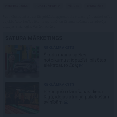
HERPESVĪRUSS
AUKSTUMPUMPA
VĪRUSS
IMUNITĀTE
Publikācijas saturs vai tās jebkāda apjoma daļa ir aizsargāts autortiesību
objekts Autortiesību likuma izpratnē, un tā izmantošana bez izdevēja
atļaujas ir aizliegta. Vairāk lasi
šeit
SATURA MĀRKETINGS
REKLĀMRAKSTS
Škoda maina spēles
noteikumus: iepazīsti pilsētas
elektroauto
Epiq
REKLĀMRAKSTS
Pieaugušo dzimšanas diena
Rīgā, idejas atmiņā paliekošām
svinībām