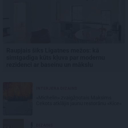
Raupjais šiks Līgatnes mežos: kā
simtgadīga kūts kļuva par modernu
rezidenci ar baseinu un mākslu
INTERJERA DIZAINS
«Michelin» zvaigžņotais Maksims
Cekots atklājis jaunu restorānu «Kíce»
DIZAINS