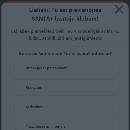
Abonē
Lieliski! Tu esi pievienojies
SANTA+ lasītāju klubam!
RECEPTES
NODERĪGI
JAUNĀKAIS
POPULĀRĀKAIS
Lai labāk piemeklētu tieši Tev visnoderīgāko saturu,
Atkal aukstumpumpa!
lūdzu, atbildi uz šiem jautājumiem:
Kāpēc mani vajā atkal un
Kuras no šīm tēmām Tev visvairāk interesē?
atkal?
Intervijas ar personībām
JAUTĀJUMI UN ATBILDES
04.03.2024
Receptes
Indra Ozoliņa
Attiecības
Māja, dārzs un interjers