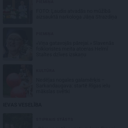
PIEMIŅA
FOTO: Ļaudis atvadās no mūžībā
aizsauktā narkologa Jāņa Strazdiņa
PIEMIŅA
«Viņa gatavojās pārejai.» Slavenās
folkloristes meita atceras Helmī
Staltes dzīves izskaņu
KULTŪRA
Nedēļas nogales galamērķis –
Sarkandaugava: startē Rīgas ielu
mākslas svētki
IEVAS VESELĪBA
STIPRAIS STĀSTS