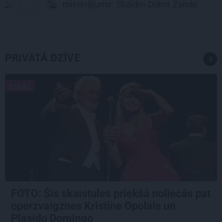
mierinājums. Skaidro Diāna Zande
PRIVĀTĀ DZĪVE
ZIŅAS
FOTO: Šīs skaistules priekšā noliecās pat
operzvaigznes Kristīne Opolais un
Plasido Domingo