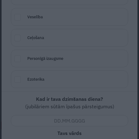
Veselība
Ceļošana
Foto: Dmytro Flisak/Shutterstock.com
Personīgā izaugsme
Seko
Santa.lv Google
Stāsta Elga Bataraga, dermatoloģe
Derma
Ezoterika
Clinic Riga
, Rīgas Stradiņa universitātes
Dermatoloģijas un veneroloģijas katedras
Kad ir tava dzimšanas diena?
vadītāja.
(jubilāriem sūtām īpašus pārsteigumus)
NEPALAID GARĀM!
Tavs vārds