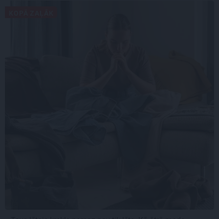
KOPĀ ZAĻĀK