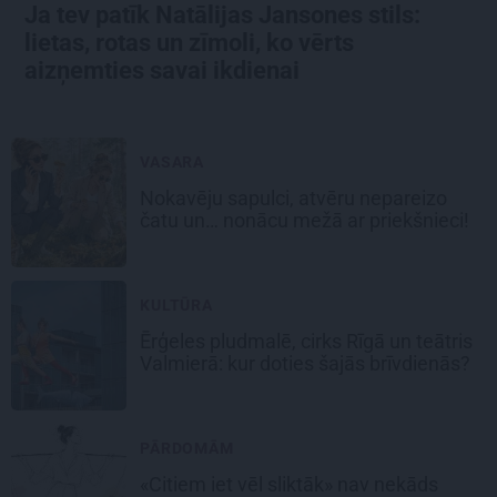
Ja tev patīk Natālijas Jansones stils:
lietas, rotas un zīmoli, ko vērts
aizņemties savai ikdienai
VASARA
Nokavēju sapulci, atvēru nepareizo
čatu un… nonācu mežā ar priekšnieci!
KULTŪRA
Ērģeles pludmalē, cirks Rīgā un teātris
Valmierā: kur doties šajās brīvdienās?
PĀRDOMĀM
«Citiem iet vēl sliktāk» nav nekāds