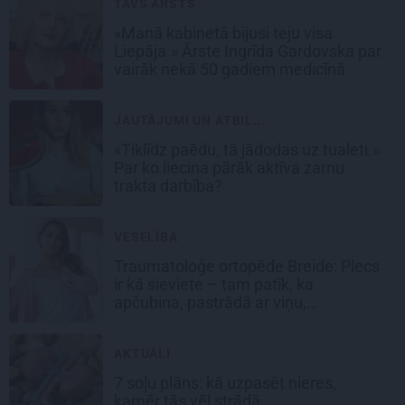
TAVS ĀRSTS
«Manā kabinetā bijusi teju visa
Liepāja.» Ārste Ingrīda Gardovska par
vairāk nekā 50 gadiem medicīnā
JAUTĀJUMI UN ATBIL...
«Tiklīdz paēdu, tā jādodas uz tualeti.»
Par ko liecina pārāk aktīva zarnu
trakta darbība?
VESELĪBA
Traumatoloģe ortopēde Breide: Plecs
ir kā sieviete – tam patīk, ka
apčubina, pastrādā ar viņu,
padarbojas, pavingro
AKTUĀLI
7 soļu plāns: kā uzpasēt nieres,
kamēr tās vēl strādā