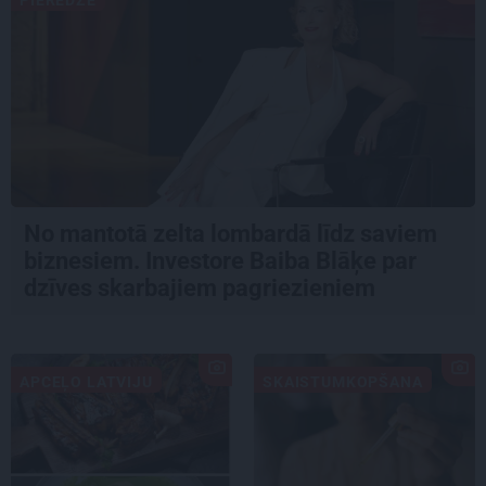
PIEREDZE
No mantotā zelta lombardā līdz saviem
biznesiem. Investore Baiba Blāķe par
dzīves skarbajiem pagriezieniem
APCEĻO LATVIJU
SKAISTUMKOPŠANA