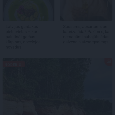
Latvijas gardākās
Sausums, apsārtums un
pieturvietas – kur
kaprīza āda? Pazīmes, ka
palutināt garšas
nemanāmi sabojāts ādas
kārpiņas, apceļojot
galvenais aizsargvairogs
novadus
NODERĪGI