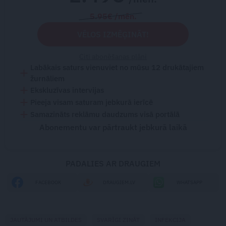
5.95€ /mēn.
VĒLOS IZMĒĢINĀT!
Citi abonēšanas plāni
Labākais saturs vienuviet no mūsu 12 drukātajiem
žurnāliem
Ekskluzīvas intervijas
Pieeja visam saturam jebkurā ierīcē
Samazināts reklāmu daudzums visā portālā
Abonementu var pārtraukt jebkurā laikā
PADALIES AR DRAUGIEM
FACEBOOK
DRAUGIEM.LV
WHATSAPP
JAUTĀJUMI UN ATBILDES
SVARĪGI ZINĀT
INFEKCIJA