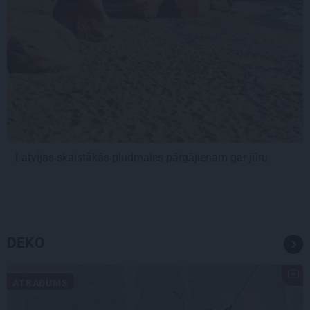
Latvijas skaistākās pludmales pārgājienam gar jūru
DEKO
ATRADUMS