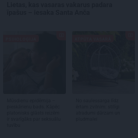
Lietas, kas vasaras vakarus padara
īpašus – iesaka Santa Anča
PSIHOLOĢIJA
ATPŪTA VASARĀ
Mūsdienu epidēmija –
No saulessarga līdz
pieskārienu bads. Kāpēc
ērtam zvilnim: stilīgi
platonisks glāsts reizēm
atradumi dārzam un
ir svarīgāks par seksuālu
pludmalei
tuvību