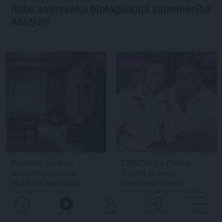
dabu saimnieko bioloģiskajā saimniecībā
Mazjāņi
IETEIKUMS
MĀJA
Praktiski, gardi un
CIEMOS:
Kā Elmārs
iedvesmojoši: pieci
Tannis ar sievu
atradumi skaistākai
saimnieko varenā
vasaras baudīšanai
četrstāvu mājā.
Precēti
jau 2 gadus!
GALVENĀ
KLAUSIES
IENĀC
PADALĪTIES
VAIRĀK