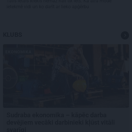
Tavs lētais krekls nemaz nav tik lēts. Kā ātrā mode
ietekmē vidi un ko darīt ar lieko apģērbu
KLUBS
EKONOMIKA
Sudraba ekonomika – kāpēc darba
devējiem vecāki darbinieki kļūst vitāli
svarīgi