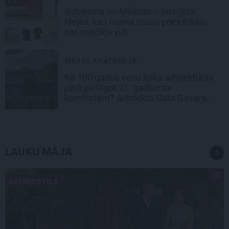
Iedvesma no Milānas – interjera
idejas, kas maina mūsu priekšstatu
par mājokļa vidi
MĀJAS ANATOMIJA
Kā 100 gadus vecu koka arhitektūras
pērli pielāgot 21. gadsimta
komfortam? Arhitekta Gata Gavara
pieredze
LAUKU MĀJA
DZĪVESSTILS