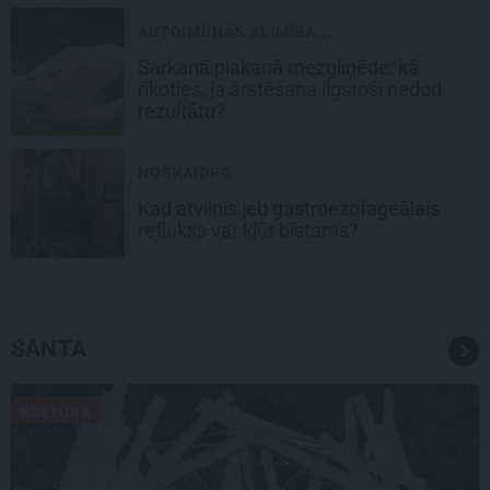
AUTOIMŪNĀS SLIMĪBA...
Sarkanā plakanā mezgliņēde: kā
rīkoties, ja ārstēšana ilgstoši nedod
rezultātu?
NOSKAIDRO
Kad atvilnis jeb gastroezofageālais
reflukss var kļūt bīstams?
SANTA
KULTŪRA