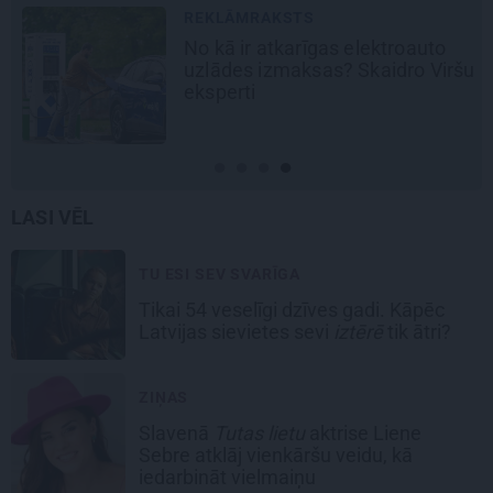
REKLĀMRAKSTS
No kā ir atkarīgas elektroauto
uzlādes izmaksas? Skaidro Viršu
eksperti
LASI VĒL
TU ESI SEV SVARĪGA
Tikai 54 veselīgi dzīves gadi. Kāpēc
Latvijas sievietes sevi
iztērē
tik ātri?
ZIŅAS
Slavenā
Tutas lietu
aktrise Liene
Sebre atklāj vienkāršu veidu, kā
iedarbināt vielmaiņu