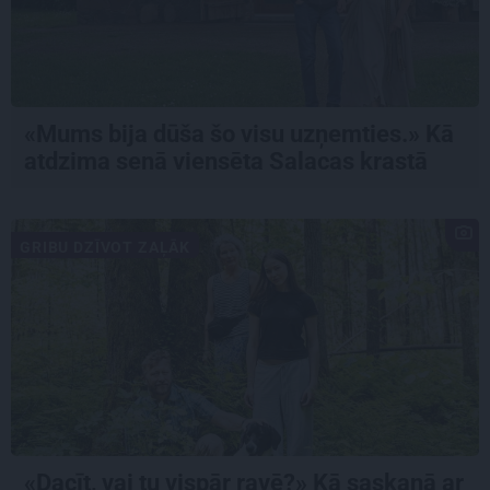
«Mums bija dūša šo visu uzņemties.» Kā
atdzima senā viensēta Salacas krastā
GRIBU DZĪVOT ZAĻĀK
«Dacīt, vai tu vispār ravē?» Kā saskaņā ar