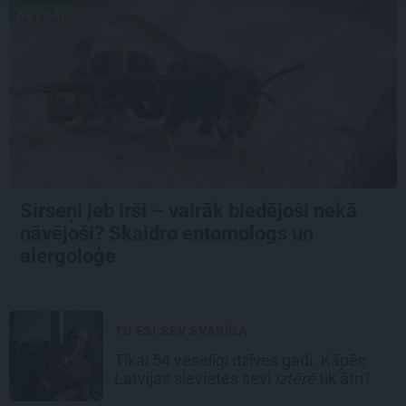
AKTUĀLI
Sirseņi jeb irši – vairāk biedējoši nekā
nāvējoši? Skaidro entomologs un
alergoloģe
TU ESI SEV SVARĪGA
Tikai 54 veselīgi dzīves gadi. Kāpēc
Latvijas sievietes sevi
iztērē
tik ātri?