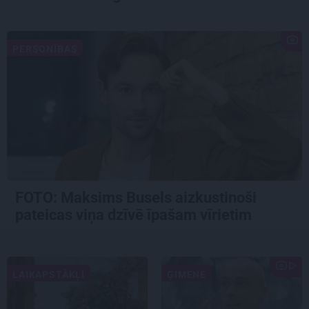
PERSONĪBAS
FOTO: Maksims Busels aizkustinoši
pateicas viņa dzīvē īpašam vīrietim
LAIKAPSTĀKĻI
ĢIMENE