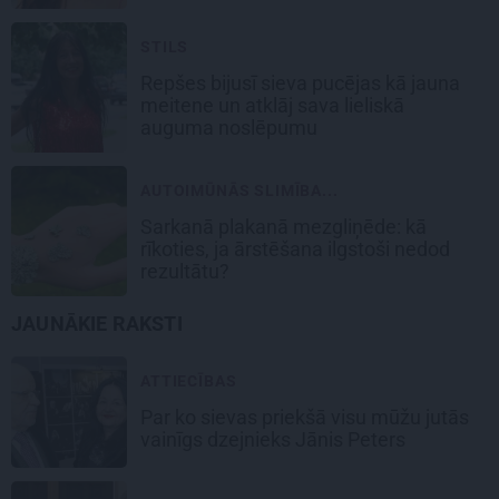
STILS
Repšes bijusī sieva pucējas kā jauna
meitene un atklāj sava lieliskā
auguma noslēpumu
AUTOIMŪNĀS SLIMĪBA...
Sarkanā plakanā mezgliņēde: kā
rīkoties, ja ārstēšana ilgstoši nedod
rezultātu?
JAUNĀKIE RAKSTI
ATTIECĪBAS
Par ko sievas priekšā visu mūžu jutās
vainīgs dzejnieks Jānis Peters