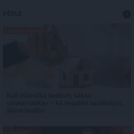
PĒRLE
LIKUMA LABIRINTI
Kad mīlestība beidzas, sākas
«matemātika» – kā nepalikt zaudētājos,
šķirot laulību