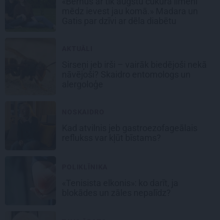
«Bērnus ar tik augstu cukura līmeni
mēdz ievest jau komā.» Madara un
Gatis par dzīvi ar dēla diabētu
AKTUĀLI
Sirseņi jeb irši – vairāk biedējoši nekā
nāvējoši? Skaidro entomologs un
alergoloģe
NOSKAIDRO
Kad atvilnis jeb gastroezofageālais
reflukss var kļūt bīstams?
POLIKLĪNIKA
«Tenisista elkonis»: ko darīt, ja
blokādes un zāles nepalīdz?