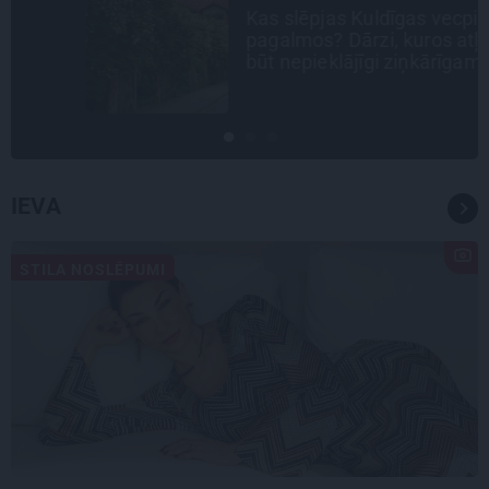
Kas slēpjas Kuldīgas vecpilsētas
pagalmos? Dārzi, kuros atļauts
būt nepieklājīgi ziņkārīgam
IEVA
STILA NOSLĒPUMI