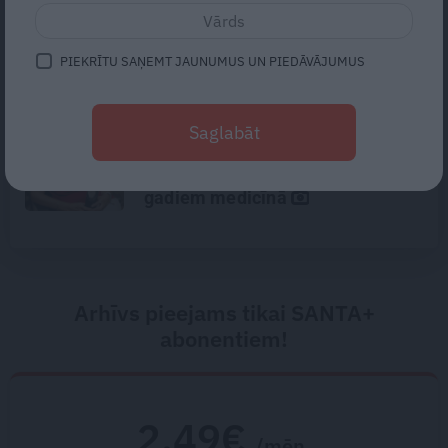
«Mana eksistences forma kopš
bērnības – cīņa.» Lauris Dzelzītis
par panikas lēkmēm, vientulību
PIEKRĪTU SAŅEMT JAUNUMUS UN PIEDĀVĀJUMUS
un atgriešanos teātrī
«Manā kabinetā bijusi teju visa
Saglabāt
Liepāja.» Ārste Ingrīda
Gardovska par vairāk nekā 50
gadiem medicīnā
Arhīvs pieejams tikai SANTA+
abonentiem!
2.49€
/mēn.