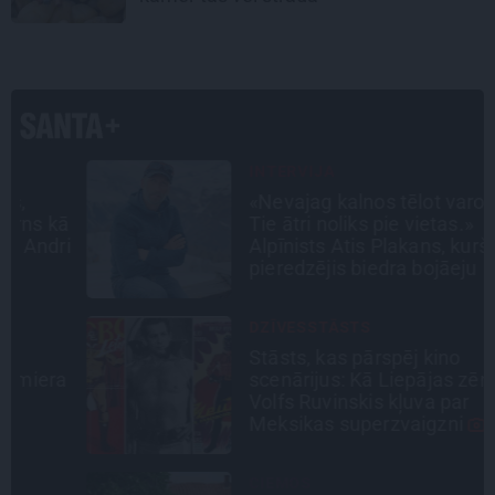
INTERVIJA
«Nevajag kalnos tēlot varoņus!
ā
Tie ātri noliks pie vietas.»
i
Alpīnists Atis Plakans, kurš
pieredzējis biedra bojāeju
DZĪVESSTĀSTS
Stāsts, kas pārspēj kino
a
scenārijus: Kā Liepājas zēns
Volfs Ruvinskis kļuva par
Meksikas superzvaigzni
CIEMOS