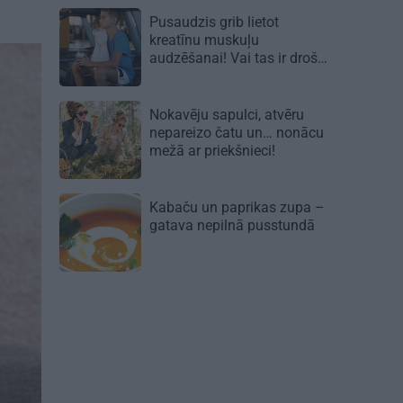
Pusaudzis grib lietot
kreatīnu muskuļu
audzēšanai! Vai tas ir droši?
Nokavēju sapulci, atvēru
nepareizo čatu un… nonācu
mežā ar priekšnieci!
Kabaču un paprikas zupa
–
gatava nepilnā pusstundā