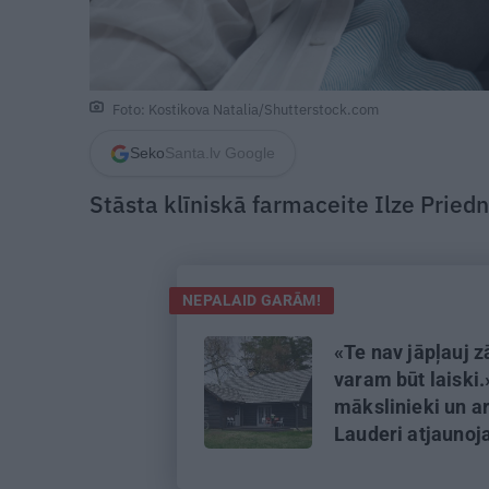
Foto: Kostikova Natalia/Shutterstock.com
Seko
Santa.lv Google
Stāsta klīniskā farmaceite Ilze Priedn
NEPALAID GARĀM!
«Te nav jāpļauj z
varam būt laiski.
mākslinieki un ar
Lauderi atjaunoj
zvejniekmāju