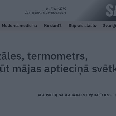
Rīga +27°C
Daļēji saulains, R/DR vējš, 0.45 m/s
Modernā medicīna
Ko darīt?
Stiprais stāsts
Svarīg
zāles, termometrs,
ūt mājas aptieciņā svēt
SAGLABĀ RAKSTU
DALĪTIES
23.