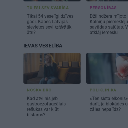
TU ESI SEV SVARĪGA
PERSONĪBAS
Tikai 54 veselīgi dzīves
Džilindžera mīļoto
gadi. Kāpēc Latvijas
Kalniņu piemeklēj
sievietes sevi
iztērē
tik
savādas sajūtas. V
ātri?
atklāj iemeslu
IEVAS VESELĪBA
NOSKAIDRO
POLIKLĪNIKA
Kad atvilnis jeb
«Tenisista elkonis»
gastroezofageālais
darīt, ja blokādes 
reflukss var kļūt
zāles nepalīdz?
bīstams?