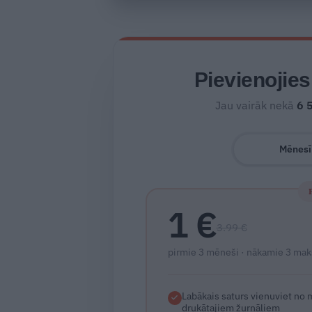
Pievienojie
Jau vairāk nekā
6 
Mēnesī
1 €
3.99 €
pirmie 3 mēneši · nākamie 3 mak
Labākais saturs vienuviet no
drukātajiem žurnāliem