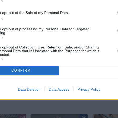
PRETSĀPJU ZĀLES
MEDIKAMENTI
ZĀLES
KLEPUS
In
ZEKĻI
TERMOMETRS
ASINSSPIEDIENA MĒRĪŠANA
o opt-out of the Sale of my Personal Data.
In
 aizsargāts autortiesību objekts Autortiesību likuma izpratnē, un tā
rāk lasi
šeit
to opt-out of processing my Personal Data for Targeted
ing.
JA
In
s!
o opt-out of Collection, Use, Retention, Sale, and/or Sharing
ersonal Data that Is Unrelated with the Purposes for which it
lected.
In
CONFIRM
 Santa.lv profilu vai kādu no šiem sociālo tīklu profili
Data Deletion
Data Access
Privacy Policy