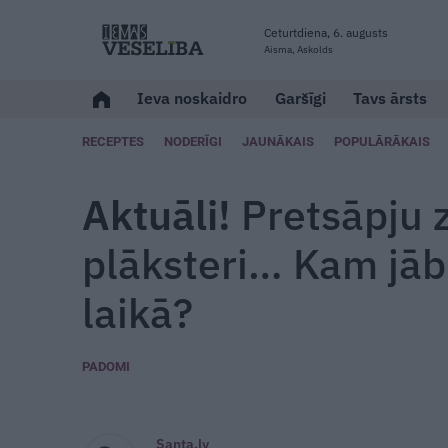
Ceturtdiena, 6. augusts
Aisma, Askolds
Ieva noskaidro
Garšīgi
Tavs ārsts
RECEPTES
NODERĪGI
JAUNĀKAIS
POPULĀRĀKAIS
Aktuāli!
Pretsāpju 
plāksteri… Kam jāb
laikā?
PADOMI
Santa.lv