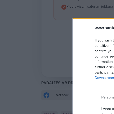
Pieeja visam saturam jebkurā 
www.santa
If you wish 
sensitive in
Izvēlies brī
confirm you
continue se
information 
Jau esi
further disc
participants
Downstream 
PADALIES AR DRAUGIEM
FACEBOOK
DRAUGIEM.LV
Persona
I want t