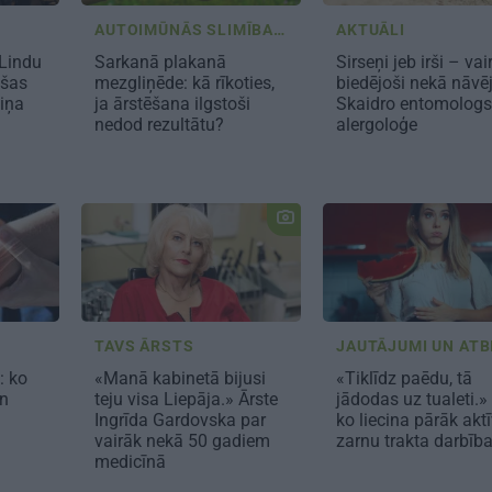
AUTOIMŪNĀS SLIMĪBA...
AKTUĀLI
 Lindu
Sarkanā plakanā
Sirseņi jeb irši – vai
ušas
mezgliņēde: kā rīkoties,
biedējoši nekā nāvē
iņa
ja ārstēšana ilgstoši
Skaidro entomologs
nedod rezultātu?
alergoloģe
TAVS ĀRSTS
: ko
«Manā kabinetā bijusi
«Tiklīdz paēdu, tā
un
teju visa Liepāja.» Ārste
jādodas uz tualeti.»
Ingrīda Gardovska par
ko liecina pārāk akt
vairāk nekā 50 gadiem
zarnu trakta darbīb
medicīnā