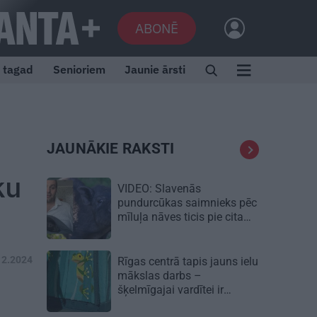
ABONĒ
i tagad
Senioriem
Jaunie ārsti
JAUNĀKIE RAKSTI
ku
VIDEO: Slavenās
pundurcūkas saimnieks pēc
mīluļa nāves ticis pie cita
Žorika. Dzimusi jauna
zvaigzne
12.2024
Rīgas centrā tapis jauns ielu
mākslas darbs –
šķelmīgajai vardītei ir
nopietns vēstījums