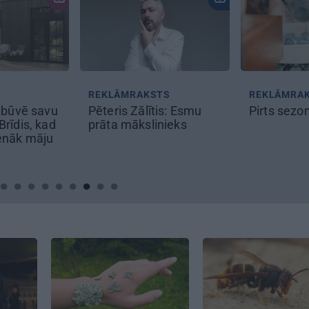
REKLĀMRAKSTS
REKLĀMRA
s būvē savu
Pēteris Zālītis: Esmu
Pirts sezo
rīdis, kad
prāta mākslinieks
enāk māju