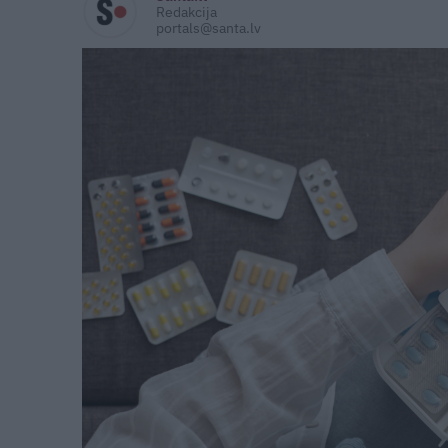
Redakcija
portals@santa.lv