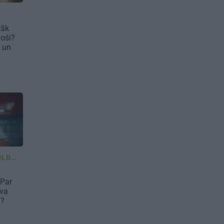
rāk
joši?
 un
JAUTĀJUMI UN ATBILDES
 Par
īva
a?