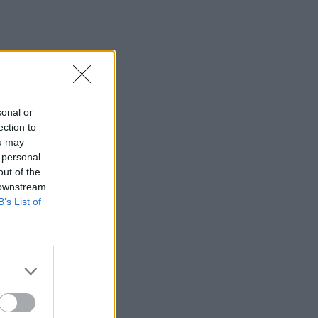
sonal or
ection to
ou may
 personal
out of the
 downstream
B’s List of