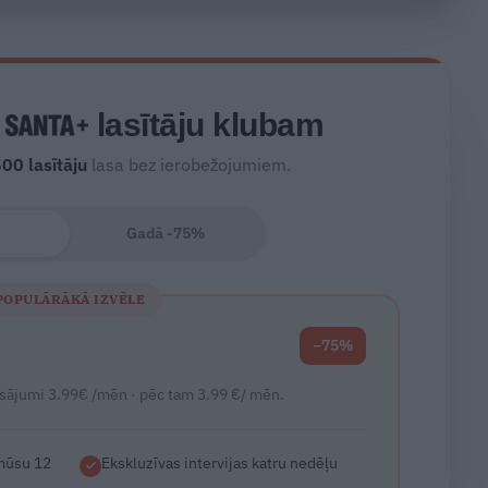
s
lasītāju klubam
500
lasītāju
lasa bez ierobežojumiem.
Gadā -75%
POPULĀRĀKĀ IZVĒLE
−75%
sājumi 3.99€ /mēn · pēc tam 3.99 €/ mēn.
 mūsu 12
Ekskluzīvas intervijas katru nedēļu