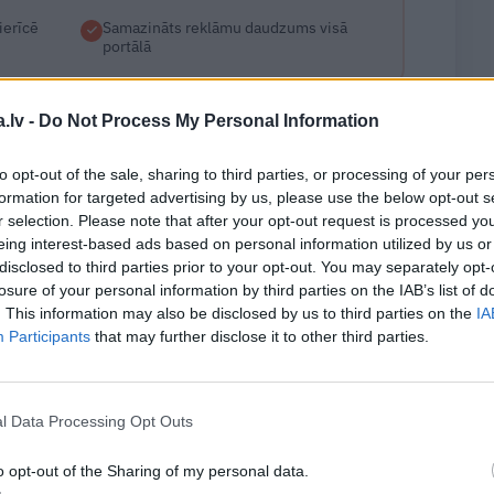
ierīcē
Samazināts reklāmu daudzums visā
portālā
.lv -
Do Not Process My Personal Information
Sākt par 1 € →
to opt-out of the sale, sharing to third parties, or processing of your per
formation for targeted advertising by us, please use the below opt-out s
vi – iespēja pārtraukt jebkurā laikā!
r selection. Please note that after your opt-out request is processed y
eing interest-based ads based on personal information utilized by us or
disclosed to third parties prior to your opt-out. You may separately opt-
abonents?
Ienākt portālā
losure of your personal information by third parties on the IAB’s list of
. This information may also be disclosed by us to third parties on the
IA
Participants
that may further disclose it to other third parties.
WHATSAPP
l Data Processing Opt Outs
o opt-out of the Sharing of my personal data.