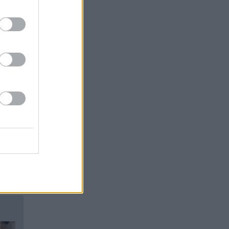
UNĀKIE
em.