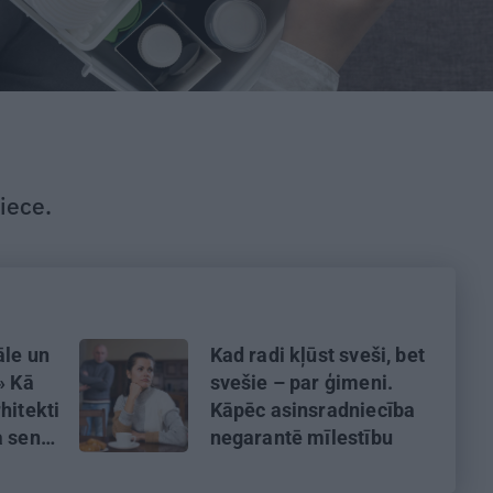
iece.
āle un
Kad radi kļūst sveši, bet
» Kā
svešie – par ģimeni.
hitekti
Kāpēc asinsradniecība
a senu
negarantē mīlestību