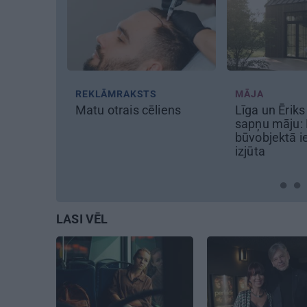
REKLĀMRAKSTS
MĀJA
pēles
Matu otrais cēliens
Līga un Ērik
azīsti
sapņu māju: B
oauto
būvobjektā i
izjūta
LASI VĒL