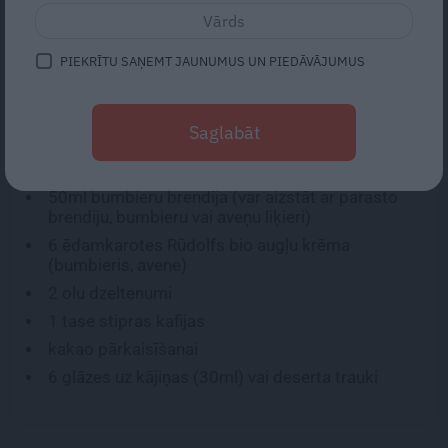
SASTĀVDAĻAS:
PIEKRĪTU SAŅEMT JAUNUMUS UN PIEDĀVĀJUMUS
500g
maskarpones siera
300g
aveņu
Saglabāt
200g
cepumu Dāmu pirkstiņi
200g
pūdercukura
50ml
bumbieru brendija (var aizstāt ar parasto
brendiju, bumbieru vai aveņu liķieri)
6 ēdamkarotes
Rūdolfs bio augļu krēma
(bumbieris, avene)
2
olu dzeltenumi
1
tase stipras kafijas
kakao pārkaisīšanai
6
glāzes uz kājiņas (30ml) vai deserta trauki