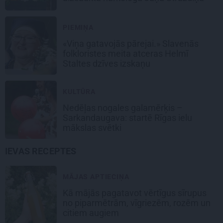
PIEMIŅA
«Viņa gatavojās pārejai.» Slavenās
folkloristes meita atceras Helmī
Staltes dzīves izskaņu
KULTŪRA
Nedēļas nogales galamērķis –
Sarkandaugava: startē Rīgas ielu
mākslas svētki
IEVAS RECEPTES
MĀJAS APTIECIŅA
Kā mājās pagatavot vērtīgus sīrupus
no piparmētrām, vīgriezēm, rozēm un
citiem augiem