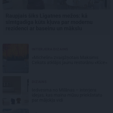
Raupjais šiks Līgatnes mežos: kā
simtgadīga kūts kļuva par modernu
rezidenci ar baseinu un mākslu
INTERJERA DIZAINS
«Michelin» zvaigžņotais Maksims
Cekots atklājis jaunu restorānu «Kíce»
DIZAINS
Iedvesma no Milānas – interjera
idejas, kas maina mūsu priekšstatu
par mājokļa vidi