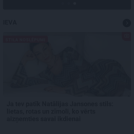
IEVA
STILA NOSLĒPUMI
Ja tev patīk Natālijas Jansones stils:
lietas, rotas un zīmoli, ko vērts
aizņemties savai ikdienai