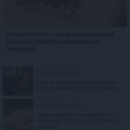
Sirseņi jeb irši – vairāk biedējoši nekā
nāvējoši? Skaidro entomologs un
alergoloģe
TU ESI SEV SVARĪGA
Tikai 54 veselīgi dzīves gadi. Kāpēc
Latvijas sievietes sevi
iztērē
tik ātri?
AUTOIMŪNĀS SLIMĪBA...
Sarkanā plakanā mezgliņēde: kā
rīkoties, ja ārstēšana ilgstoši nedod
rezultātu?