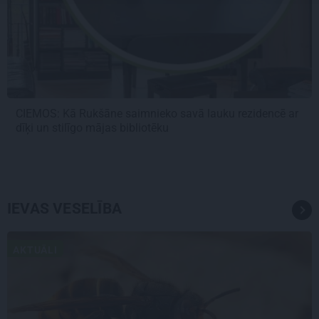
CIEMOS: Kā Rukšāne saimnieko savā lauku rezidencē ar
dīķi un stilīgo mājas bibliotēku
IEVAS VESELĪBA
AKTUĀLI