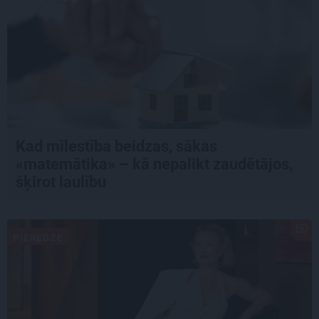
Kad mīlestība beidzas, sākas
«matemātika» – kā nepalikt zaudētājos,
šķirot laulību
PIEREDZE