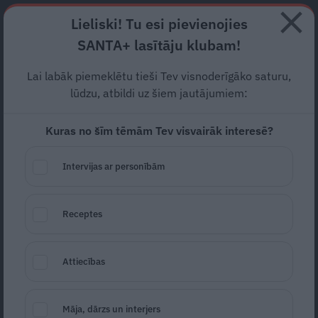
Abonē
Lieliski! Tu esi pievienojies
SANTA+ lasītāju klubam!
RECEPTES
NODERĪGI
JAUNĀKAIS
POPULĀRĀKAIS
Lai labāk piemeklētu tieši Tev visnoderīgāko saturu,
lūdzu, atbildi uz šiem jautājumiem:
Kuras no šīm tēmām Tev visvairāk interesē?
Tiramisu ar bumbieru un
aveņu krēmu
Intervijas ar personībām
DESERTI
04.11.2019
Receptes
Attiecības
Māja, dārzs un interjers