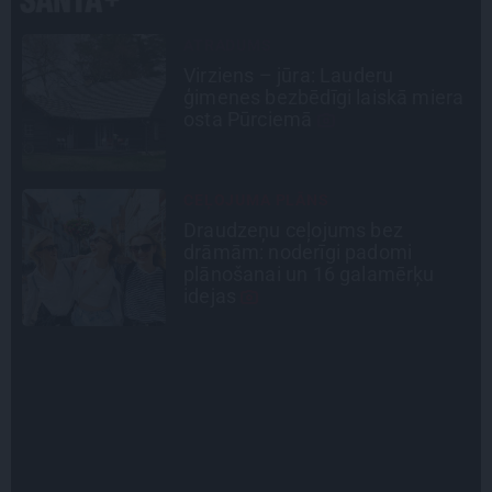
CIEMOS
Kas slēpjas Kuldīgas vecpilsētas
a
pagalmos? Dārzi, kuros atļauts
būt nepieklājīgi ziņkārīgam
INTERVIJA
«Nevajag kalnos tēlot varoņus!
Tie ātri noliks pie vietas.»
Alpīnists Atis Plakans, kurš
pieredzējis biedra bojāeju
PERSONĪBAS
Noklusētās dzimtas saites,
attiecības ar brāli un 7. bērns kā
brīnums: atklāta saruna ar Andri
Raču