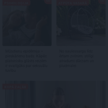
PSIHOLOĢIJA
ATPŪTA VASARĀ
Mūsdienu epidēmija –
No saulessarga līdz
pieskārienu bads. Kāpēc
ērtam zvilnim: stilīgi
platonisks glāsts reizēm
atradumi dārzam un
ir svarīgāks par seksuālu
pludmalei
tuvību
KOPĀ ZAĻĀK