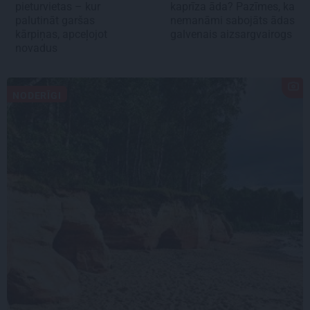
pieturvietas – kur
kaprīza āda? Pazīmes, ka
palutināt garšas
nemanāmi sabojāts ādas
kārpiņas, apceļojot
galvenais aizsargvairogs
novadus
NODERĪGI