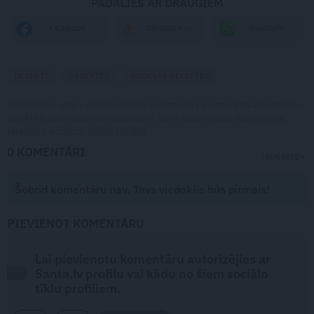
PADALIES AR DRAUGIEM
WHATSAPP
FACEBOOK
DRAUGIEM.LV
DESERTI
RECEPTES
RŪDOLFS RECEPTES
Publikācijas saturs vai tās jebkāda apjoma daļa ir aizsargāts autortiesību
objekts Autortiesību likuma izpratnē, un tā izmantošana bez izdevēja
atļaujas ir aizliegta. Vairāk lasi
šeit
0 KOMENTĀRI
JAUNĀKIE
Šobrīd komentāru nav. Tavs viedoklis būs pirmais!
PIEVIENOT KOMENTĀRU
Lai pievienotu komentāru autorizējies ar
Santa.lv profilu vai kādu no šiem sociālo
tīklu profiliem.