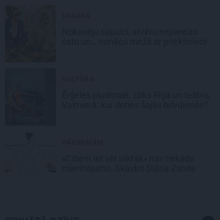
VASARA
Nokavēju sapulci, atvēru nepareizo
čatu un… nonācu mežā ar priekšnieci!
KULTŪRA
Ērģeles pludmalē, cirks Rīgā un teātris
Valmierā: kur doties šajās brīvdienās?
PĀRDOMĀM
«Citiem iet vēl sliktāk» nav nekāds
mierinājums. Skaidro Diāna Zande