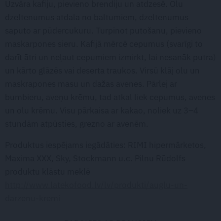
Uzvāra kafiju, pievieno brendiju un atdzesē. Olu
dzeltenumus atdala no baltumiem, dzeltenumus
saputo ar pūdercukuru. Turpinot putošanu, pievieno
maskarpones sieru. Kafijā mērcē cepumus (svarīgi to
darīt ātri un neļaut cepumiem izmirkt, lai nesanāk putra)
un kārto glāzēs vai deserta traukos. Virsū klāj olu un
maskrapones masu un dažas avenes. Pārlej ar
bumbieru, aveņu krēmu, tad atkal liek cepumus, avenes
un olu krēmu. Visu pārkaisa ar kakao, noliek uz 3–4
stundām atpūsties, grezno ar avenēm.
Produktus iespējams iegādāties: RIMI hipermārketos,
Maxima XXX, Sky, Stockmann u.c. Pilnu Rūdolfs
produktu klāstu meklē
http://www.latekofood.lv/lv/produkti/auglu-un-
darzenu-kremi