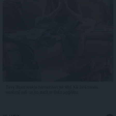
Tavs lētais krekls nemaz nav tik lēts. Kā ātrā mode
ietekmē vidi un ko darīt ar lieko apģērbu