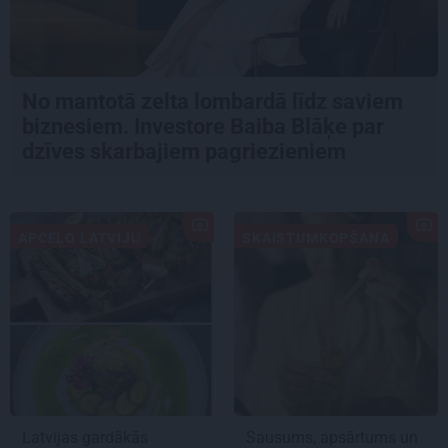
No mantotā zelta lombardā līdz saviem
biznesiem. Investore Baiba Blāķe par
dzīves skarbajiem pagriezieniem
APCEĻO LATVIJU
SKAISTUMKOPŠANA
Latvijas gardākās
Sausums, apsārtums un