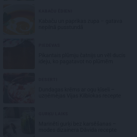
KABAČU ĒDIENI
Kabaču un paprikas zupa
– gatava
nepilnā pusstundā
PIEDEVAS
Pikantais
plūmju čatnijs
un vēl ducis
ideju, ko pagatavot no plūmēm
DESERTI
Dundagas
krēms ar ogu ķīseli
–
uzņēmējas Vijas Kilblokas recepte
GURĶU LAIKS
Marinēti gurķi bez karsēšanas –
modes dizainera Dāvida recepte