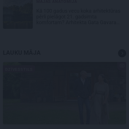
MĀJAS ANATOMIJA
Kā 100 gadus vecu koka arhitektūras
pērli pielāgot 21. gadsimta
komfortam? Arhitekta Gata Gavara
pieredze
LAUKU MĀJA
DZĪVESSTILS