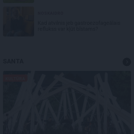
NOSKAIDRO
Kad atvilnis jeb gastroezofageālais
reflukss var kļūt bīstams?
SANTA
KULTŪRA