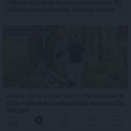
«Mums bija dūša šo visu uzņemties.» Kā
atdzima senā viensēta Salacas krastā
GRIBU DZĪVOT ZAĻĀK
«Dacīt, vai tu vispār ravē?» Kā saskaņā ar
dabu saimnieko bioloģiskajā saimniecībā
Mazjāņi
GALVENĀ
KLAUSIES
IENĀC
PADALĪTIES
VAIRĀK