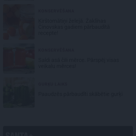
KONSERVĒŠANA
Ķirštomātiņi
želejā. Žaklīnas
Cinovskas gadiem pārbaudītā
recepte!
KONSERVĒŠANA
Saldi asā
čili mērce
. Pārspēj visas
veikalu mērces!
GURĶU LAIKS
Paaudzēs pārbaudīti skābētie gurķi