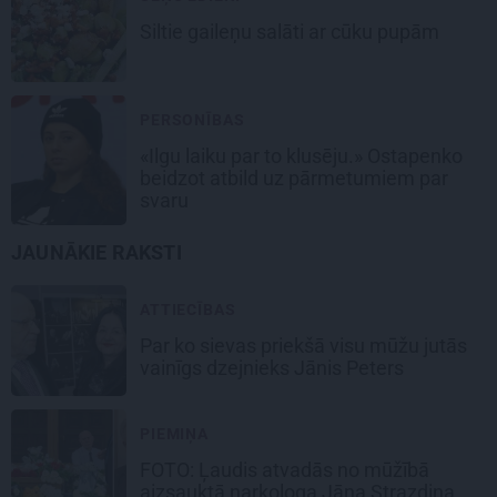
Siltie gaileņu salāti
ar cūku pupām
PERSONĪBAS
«Ilgu laiku par to klusēju.» Ostapenko
beidzot atbild uz pārmetumiem par
svaru
JAUNĀKIE RAKSTI
ATTIECĪBAS
Par ko sievas priekšā visu mūžu jutās
vainīgs dzejnieks Jānis Peters
PIEMIŅA
FOTO: Ļaudis atvadās no mūžībā
aizsauktā narkologa Jāņa Strazdiņa