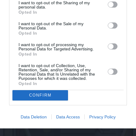
I want to opt-out of the Sharing of my
personal data.
Par ko latviešus šodien
FOTO: «Ja es šodien
Opted In
apskauž spāņi, itāļi un
varētu satikt šo mazo
vācieši? Viņi arī tagad
zēnu…» Dons pirms
I want to opt-out of the Sale of my
Personal Data.
gribētu būt Latvijā
koncerta dalījies ļoti
Opted In
personiskā stāstā
I want to opt-out of processing my
Personal Data for Targeted Advertising.
Opted In
SLAVENĪBAS
I want to opt-out of Collection, Use,
Retention, Sale, and/or Sharing of my
Personal Data that Is Unrelated with the
Purposes for which it was collected.
Opted In
CONFIRM
Data Deletion
Data Access
Privacy Policy