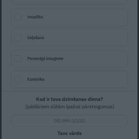
Veselība
Ceļošana
Seko
Santa.lv Google
Personīgā izaugsme
Vidēja
Vidējas
Ezoterika
6
15m (sagatavošanās)
20m (pagatavošana)
35m (kopā)
Kad ir tava dzimšanas diena?
(jubilāriem sūtām īpašus pārsteigumus)
Nav vērtējuma
Tavs vārds