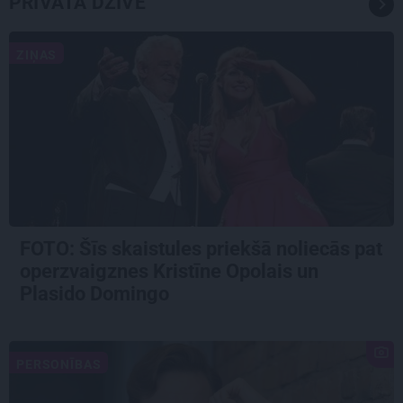
PRIVĀTĀ DZĪVE
ZIŅAS
FOTO: Šīs skaistules priekšā noliecās pat
operzvaigznes Kristīne Opolais un
Plasido Domingo
PERSONĪBAS