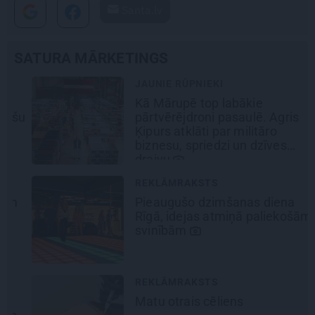
Santa.lv
SATURA MĀRKETINGS
JAUNIE RŪPNIEKI
Kā Mārupē top labākie
šu
pārtvērējdroni pasaulē. Agris
Ķipurs atklāti par militāro
biznesu, spriedzi un dzīves
draivu
REKLĀMRAKSTS
Pieaugušo dzimšanas diena
Rīgā, idejas atmiņā paliekošām
svinībām
REKLĀMRAKSTS
Matu otrais cēliens