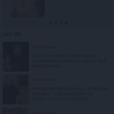
LASI VĒL
PERSONĪBAS
Džilindžera mīļoto Lindu Kalniņu
piemeklējušas savādas sajūtas. Viņa
atklāj iemeslu
PERSONĪBAS
Noklusētās dzimtas saites, attiecības
ar brāli un 7. bērns kā brīnums:
atklāta saruna ar Andri Raču
SĒŅU ĒDIENI