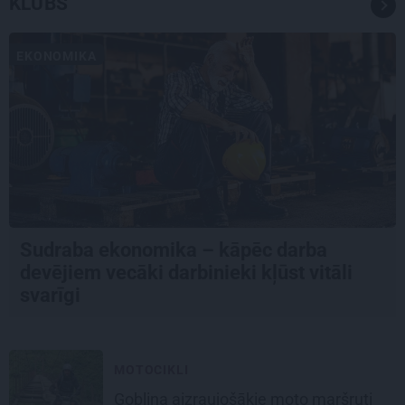
KLUBS
EKONOMIKA
Sudraba ekonomika – kāpēc darba
devējiem vecāki darbinieki kļūst vitāli
svarīgi
MOTOCIKLI
Goblina aizraujošākie moto maršruti