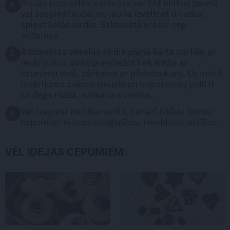
Mazās izspiestās sirsniņas var likt blakus pannā
4.
vai saspiest kopā, no jauna izveltnēt un atkal
spiest lielās sirdis. Sakarsētā krāsnī cep
zeltainas.
Atdzesētas veselās sirdis plānā kārtā pārklāj ar
5.
ievārījumu, virsū piespiežot liek sirdis ar
caurumu vidū, pārkaisa ar pūdercukuru. Uz mitrā
ievārījuma cukurs izkusīs un katrai sirdij vidū it
kā degs maza, sarkana sirsniņa.
Var izspiest ne tikai sirdis, bet arī citādu formu
6.
cepumus: mazas zvaigznītes, rombiņus, aplīšus.
VĒL IDEJAS CEPUMIEM: