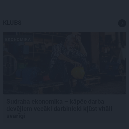
KLUBS
EKONOMIKA
Sudraba ekonomika – kāpēc darba
devējiem vecāki darbinieki kļūst vitāli
svarīgi