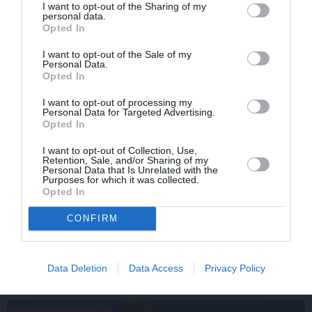
I want to opt-out of the Sharing of my
personal data.
Opted In
PRIVĀTĀ DZĪVE
I want to opt-out of the Sale of my
Personal Data.
Opted In
PIEMIŅAS STĀSTS
I want to opt-out of processing my
Personal Data for Targeted Advertising.
Opted In
I want to opt-out of Collection, Use,
Retention, Sale, and/or Sharing of my
Personal Data that Is Unrelated with the
Purposes for which it was collected.
Opted In
CONFIRM
Inta Ķuža kapakmenī iegravēts
atgādinājums par to, kas viņam bijis mīļš
un svarīgs…
Data Deletion
Data Access
Privacy Policy