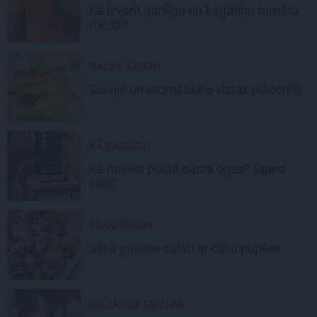
Kā izvārīt garšīgu un bagātīgu
tomātu
mērci
?
GAĻAS ĒDIENI
Sulīgie un aromātiskie vistas
plācenīši
KĀ PAREIZI?
Kā nelaist postā dārza ogas? Spied
sulu!
SĒŅU ĒDIENI
Siltie gaileņu salāti
ar cūku pupām
MĀJAS APTIECIŅA