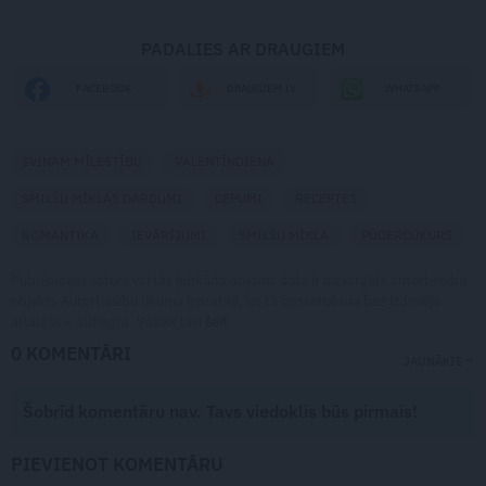
PADALIES AR DRAUGIEM
WHATSAPP
FACEBOOK
DRAUGIEM.LV
SVINAM MĪLESTĪBU
VALENTĪNDIENA
SMILŠU MĪKLAS GARDUMI
CEPUMI
RECEPTES
ROMANTIKA
IEVĀRĪJUMI
SMILŠU MĪKLA
PŪDERCUKURS
Publikācijas saturs vai tās jebkāda apjoma daļa ir aizsargāts autortiesību
objekts Autortiesību likuma izpratnē, un tā izmantošana bez izdevēja
atļaujas ir aizliegta. Vairāk lasi
šeit
0 KOMENTĀRI
JAUNĀKIE
Šobrīd komentāru nav. Tavs viedoklis būs pirmais!
PIEVIENOT KOMENTĀRU