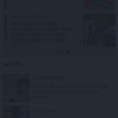
REKLĀMRAKSTS
No kā ir atkarīgas elektroauto
uzlādes izmaksas? Skaidro Viršu
eksperti
LASI VĒL
LEĢENDAS STĀSTS
Mistika un atrastie radi. Kā «Likteņa
līdumnieki» mainīja pašu aktieru
dzīves
SALDĒJUMI