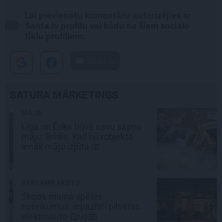
Lai pievienotu komentāru autorizējies ar
Santa.lv profilu vai kādu no šiem sociālo
tīklu profiliem.
Santa.lv
SATURA MĀRKETINGS
REKLĀMRAKSTS
Kamēr dāmas bauda miljoniem
ziedu skaistumu, kungi atklāj
Lietuvas alus tradīciju
galvaspilsētu
REKLĀMRAKSTS
Pieaugušo dzimšanas diena
Rīgā, idejas atmiņā paliekošām
svinībām