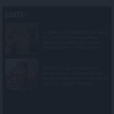
LEĢENDAS STĀSTS
s
Mistika un atrastie radi. Kā
«Likteņa līdumnieki» mainīja
pašu aktieru dzīves
INTERVIJA
Es gribu spēlēties tālāk! Sonora
Vaice atklāti par krīzēm, bērniem
n
un jauno profesiju
PERSONĪBAS
Noklusētās dzimtas saites,
attiecības ar brāli un 7. bērns kā