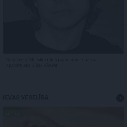
Sēru vēsts: Meksikā miris populārais mūzikas
apskatnieks Klāss Vāvere
IEVAS VESELĪBA
AKTUĀLI