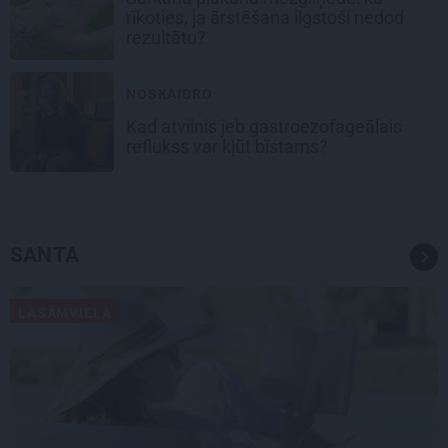
rīkoties, ja ārstēšana ilgstoši nedod
rezultātu?
NOSKAIDRO
Kad atvilnis jeb gastroezofageālais
reflukss var kļūt bīstams?
SANTA
LASĀMVIELA