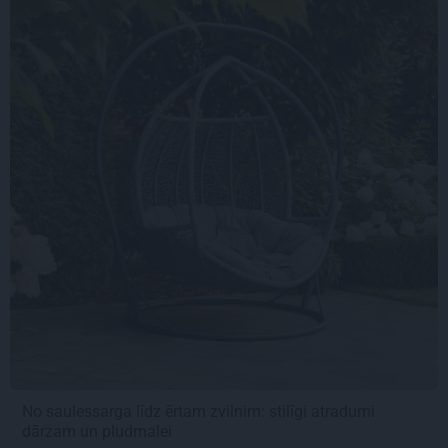
No saulessarga līdz ērtam zvilnim: stilīgi atradumi
dārzam un pludmalei