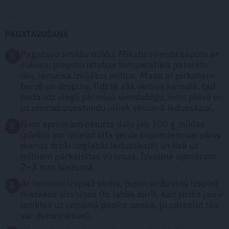
PAGATAVOŠANA
Pagatavo smilšu mīklu. Mīkstu sviestu saputo ar
1.
cukuru, pieputo istabas temperatūrā paturētu
olu, iemaisa izsijātus miltus. Masu ar pirkstiem
berzē un drupina, līdz tā sāk velties kamolā, tad
nedaudz viegli pārmīca viendabīgu, ietin plēvē un
uz vismaz pusstundu ieliek vēsumā ledusskapī.
Ņem apmēram ceturto daļu jeb 300 g mīklas
2.
(pārējo var izlietot cita veida cepumiem vai pāris
dienas droši uzglabāt ledusskapī) un liek uz
miltiem pārkaisītas virsmas. Izveltnē apmēram
2–3 mm biezumā.
Ar formiņu izspiež sirdis, pusei siržu vidū izspiež
3.
mazākas sirsniņas (to labāk darīt, kad sirdis jau ir
uzliktas uz cepamā papīra pannā, jo pārceļot tās
var deformēties).