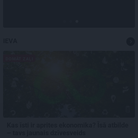
brīnums: atklāta saruna ar Andri
Raču
IEVA
DOMĀT ZAĻI
Kas īsti ir aprites ekonomika? Īsā atbilde
– tavs jaunais dzīvesveids