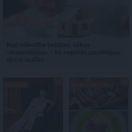
Kad mīlestība beidzas, sākas
«matemātika» – kā nepalikt zaudētājos,
šķirot laulību
PIEREDZE
APCEĻO LATVIJU