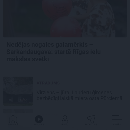
Nedēļas nogales galamērķis –
Sarkandaugava: startē Rīgas ielu
mākslas svētki
ATRADUMS
Virziens – jūra: Lauderu ģimenes
bezbēdīgi laiskā miera osta Pūrciemā
ATRADUMS
Raupjais šiks Līgatnes mežos: kā
GALVENĀ
KLAUSIES
IENĀC
PADALĪTIES
VAIRĀK