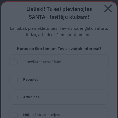
Abonē
Lieliski! Tu esi pievienojies
SANTA+ lasītāju klubam!
RECEPTES
NODERĪGI
JAUNĀKAIS
POPULĀRĀKAIS
Lai labāk piemeklētu tieši Tev visnoderīgāko saturu,
lūdzu, atbildi uz šiem jautājumiem:
Kuras no šīm tēmām Tev visvairāk interesē?
Smilšu mīklas
cepumi
kā
degošas sirsniņas. Tik mīļi!
Intervijas ar personībām
SVINAM MĪLESTĪBU
13.02.2024
Receptes
Daina Lapiņa
daina.lapina@santa.lv
Attiecības
Māja, dārzs un interjers