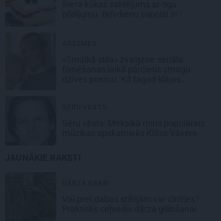
Siera kūkas
saldējums
ar ogu
pildījumu. Brīvdienu sapnis!
1
ĀRZEMĒS
«Smalkā stila» zvaigzne seriāla
filmēšanas laikā pārcietis smagu
dzīves posmu. Kā tagad klājas
Emetam?
SĒRU VĒSTS
Sēru vēsts: Meksikā miris populārais
mūzikas apskatnieks Klāss Vāvere
JAUNĀKIE RAKSTI
DĀRZA DARBI
Vai pret dabas stihijām var cīnīties?
Praktisks ceļvedis dārza glābšanai