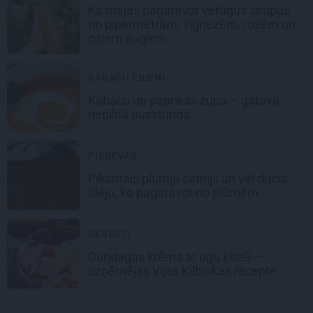
Kā mājās pagatavot vērtīgus sīrupus
no piparmētrām, vīgriezēm, rozēm un
citiem augiem
KABAČU ĒDIENI
Kabaču un paprikas zupa
– gatava
nepilnā pusstundā
PIEDEVAS
Pikantais
plūmju čatnijs
un vēl ducis
ideju, ko pagatavot no plūmēm
DESERTI
Dundagas
krēms ar ogu ķīseli
–
uzņēmējas Vijas Kilblokas recepte