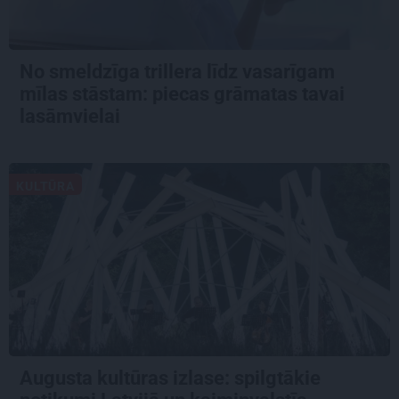
No smeldzīga trillera līdz vasarīgam
mīlas stāstam: piecas grāmatas tavai
lasāmvielai
KULTŪRA
Augusta kultūras izlase: spilgtākie