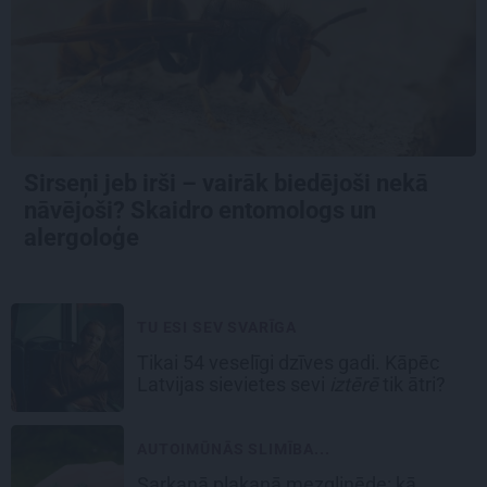
Sirseņi jeb irši – vairāk biedējoši nekā
nāvējoši? Skaidro entomologs un
alergoloģe
TU ESI SEV SVARĪGA
Tikai 54 veselīgi dzīves gadi. Kāpēc
Latvijas sievietes sevi
iztērē
tik ātri?
AUTOIMŪNĀS SLIMĪBA...
Sarkanā plakanā mezgliņēde: kā