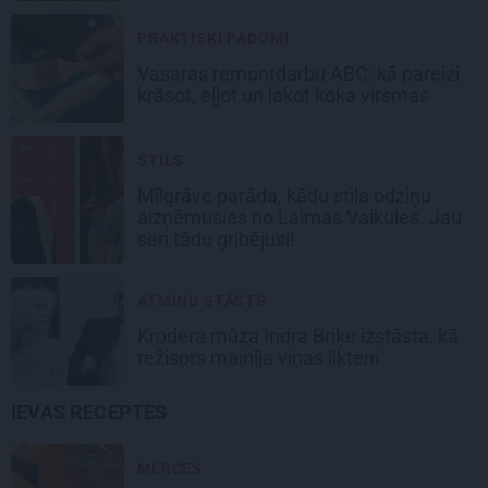
PRAKTISKI PADOMI
Vasaras remontdarbu ABC: kā pareizi
krāsot, eļļot un lakot koka virsmas
STILS
Mīlgrāve parāda, kādu stila odziņu
aizņēmusies no Laimas Vaikules. Jau
sen tādu gribējusi!
ATMIŅU STĀSTS
Krodera mūza Indra Briķe izstāsta, kā
režisors mainīja viņas likteni
IEVAS RECEPTES
MĒRCES