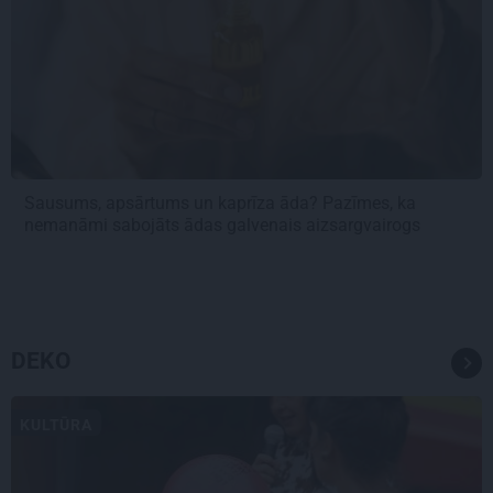
Sausums, apsārtums un kaprīza āda? Pazīmes, ka
nemanāmi sabojāts ādas galvenais aizsargvairogs
DEKO
KULTŪRA