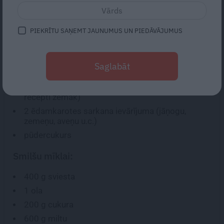
Romantiski cepumiņi kā dāvana mīļiem cilvēkiem!
Vienkārši pagatavojami, bet izskatās pēc konditora
PIEKRĪTU SAŅEMT JAUNUMUS UN PIEDĀVĀJUMUS
veikuma. Pamēģini, tas ir viegli!
Saglabāt
SASTĀVDAĻAS:
300 g
jebkuras milšu mīklas (vai skatīt mīklas
recepti zemāk)
2 ēdamkarotes
sarkana ievārījuma (jāņogu,
zemeņu, aveņu u.c.)
pūdercukurs
Smilšu mīklai:
400 g
sviesta
1
ola
200 g
cukura
600 g
miltu