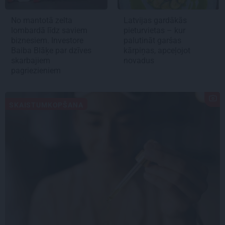
No mantotā zelta
Latvijas gardākās
lombardā līdz saviem
pieturvietas – kur
biznesiem. Investore
palutināt garšas
Baiba Blāķe par dzīves
kārpiņas, apceļojot
skarbajiem
novadus
pagriezieniem
SKAISTUMKOPŠANA