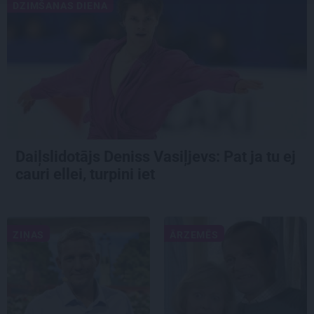
DZIMŠANAS DIENA
Daiļslidotājs Deniss Vasiļjevs: Pat ja tu ej
cauri ellei, turpini iet
ZIŅAS
ĀRZEMĒS