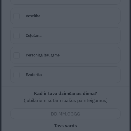
Veselība
Ceļošana
Personīgā izaugsme
Degošās cepumu sirdis
Foto: Gvido Kajons
Seko
Santa.lv Google
Ezoterika
Zema
Vidējas
Kad ir tava dzimšanas diena?
(jubilāriem sūtām īpašus pārsteigumus)
5
vērtējums (
1
)
Tavs vārds