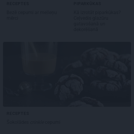
RECEPTES
PIPARKŪKAS
Bezē cepumi ar melleņu
Kā izrotāt piparkūkas?
mērci
Ceļvedis glazūru
gatavošanā un
dekorēšanā
RECEPTES
Šokolādes
crinkle
cepumi