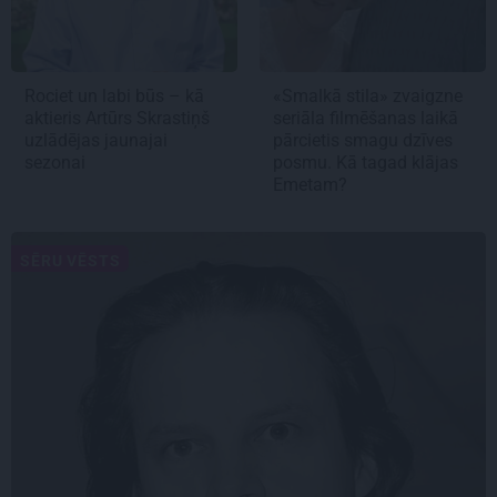
Rociet un labi būs – kā
«Smalkā stila» zvaigzne
aktieris Artūrs Skrastiņš
seriāla filmēšanas laikā
uzlādējas jaunajai
pārcietis smagu dzīves
sezonai
posmu. Kā tagad klājas
Emetam?
SĒRU VĒSTS