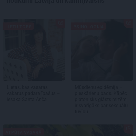
notikumi Latvijā un kaimiņvalstīs
LIETU TOPS
PSIHOLOĢIJA
Lietas, kas vasaras
Mūsdienu epidēmija –
vakarus padara īpašus –
pieskārienu bads. Kāpēc
iesaka Santa Anča
platonisks glāsts reizēm
ir svarīgāks par seksuālu
tuvību
ATPŪTA VASARĀ