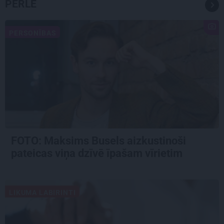
PĒRLE
PERSONĪBAS
FOTO: Maksims Busels aizkustinoši
pateicas viņa dzīvē īpašam vīrietim
LIKUMA LABIRINTI