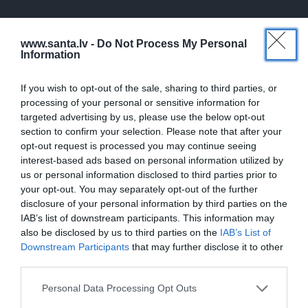
www.santa.lv -
Do Not Process My Personal
STILA NOSLĒPUMI
Information
Ja tev patīk Natālijas Jansones stils:
lietas, rotas un zīmoli, ko vērts
If you wish to opt-out of the sale, sharing to third parties, or
aizņemties savai ikdienai
processing of your personal or sensitive information for
targeted advertising by us, please use the below opt-out
section to confirm your selection. Please note that after your
VASARA
opt-out request is processed you may continue seeing
Nokavēju sapulci, atvēru nepareizo
interest-based ads based on personal information utilized by
čatu un… nonācu mežā ar priekšnieci!
us or personal information disclosed to third parties prior to
your opt-out. You may separately opt-out of the further
disclosure of your personal information by third parties on the
IAB’s list of downstream participants. This information may
KULTŪRA
also be disclosed by us to third parties on the
IAB’s List of
Ērģeles pludmalē, cirks Rīgā un teātris
Downstream Participants
that may further disclose it to other
Valmierā: kur doties šajās brīvdienās?
third parties.
Personal Data Processing Opt Outs