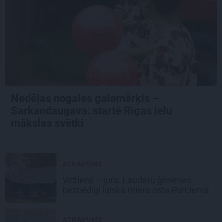
Nedēļas nogales galamērķis –
Sarkandaugava: startē Rīgas ielu
mākslas svētki
ATRADUMS
Virziens – jūra: Lauderu ģimenes
bezbēdīgi laiskā miera osta Pūrciemā
ATRADUMS