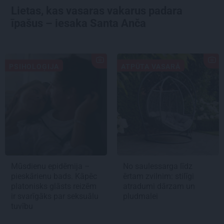
Lietas, kas vasaras vakarus padara
īpašus – iesaka Santa Anča
PSIHOLOĢIJA
ATPŪTA VASARĀ
Mūsdienu epidēmija –
No saulessarga līdz
pieskārienu bads. Kāpēc
ērtam zvilnim: stilīgi
platonisks glāsts reizēm
atradumi dārzam un
ir svarīgāks par seksuālu
pludmalei
tuvību