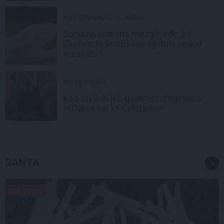
AUTOIMŪNĀS SLIMĪBA...
Sarkanā plakanā mezgliņēde: kā
rīkoties, ja ārstēšana ilgstoši nedod
rezultātu?
NOSKAIDRO
Kad atvilnis jeb gastroezofageālais
reflukss var kļūt bīstams?
SANTA
KULTŪRA