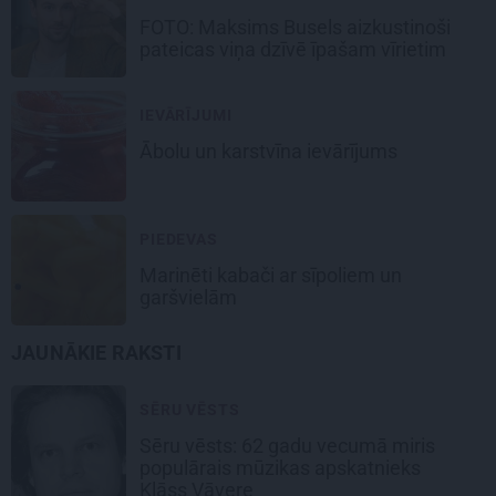
FOTO: Maksims Busels aizkustinoši
pateicas viņa dzīvē īpašam vīrietim
IEVĀRĪJUMI
Ābolu un
karstvīna ievārījums
PIEDEVAS
Marinēti
kabači
ar sīpoliem un
garšvielām
JAUNĀKIE RAKSTI
SĒRU VĒSTS
Sēru vēsts: 62 gadu vecumā miris
populārais mūzikas apskatnieks
Klāss Vāvere