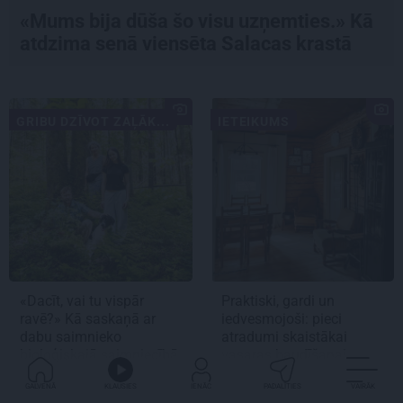
«Mums bija dūša šo visu uzņemties.» Kā
atdzima senā viensēta Salacas krastā
GRIBU DZĪVOT ZAĻĀK...
IETEIKUMS
«Dacīt, vai tu vispār
Praktiski, gardi un
ravē?» Kā saskaņā ar
iedvesmojoši: pieci
dabu saimnieko
atradumi skaistākai
bioloģiskajā saimniecībā
vasaras baudīšanai
Mazjāņi
GALVENĀ
KLAUSIES
IENĀC
PADALĪTIES
VAIRĀK