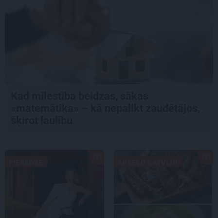
Kad mīlestība beidzas, sākas
«matemātika» – kā nepalikt zaudētājos,
šķirot laulību
PIEREDZE
APCEĻO LATVIJU