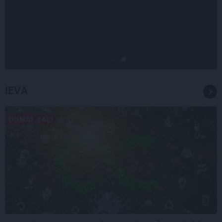
Draudzeņu ceļojums bez
drāmām: noderīgi padomi
plānošanai un 16 galamērķu
idejas
IEVA
DOMĀT ZAĻI