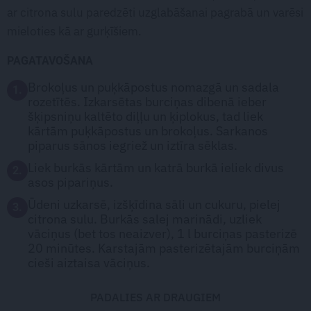
ar citrona sulu paredzēti uzglabāšanai pagrabā un varēsi
mieloties kā ar gurķīšiem.
PAGATAVOŠANA
Brokoļus un puķkāpostus nomazgā un sadala
1.
rozetītēs. Izkarsētas burciņas dibenā ieber
šķipsniņu kaltēto diļļu un ķiplokus, tad liek
kārtām puķkāpostus un brokoļus. Sarkanos
piparus sānos iegriež un iztīra sēklas.
Liek burkās kārtām un katrā burkā ieliek divus
2.
asos pipariņus.
Ūdeni uzkarsē, izšķīdina sāli un cukuru, pielej
3.
citrona sulu. Burkās salej marinādi, uzliek
vāciņus (bet tos neaizver), 1 l burciņas pasterizē
20 minūtes. Karstajām pasterizētajām burciņām
cieši aiztaisa vāciņus.
PADALIES AR DRAUGIEM