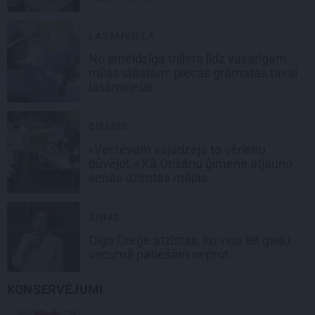
LASĀMVIELA
No smeldzīga trillera līdz vasarīgam
mīlas stāstam: piecas grāmatas tavai
lasāmvielai
CIEMOS
«Vectēvam vajadzēja to vērienu
būvējot.» Kā Grišānu ģimene atjauno
senās dzimtas mājas
ZIŅAS
Olga Dreģe atzīstas, ko viņa 88 gadu
vecumā patiešām neprot
KONSERVĒJUMI