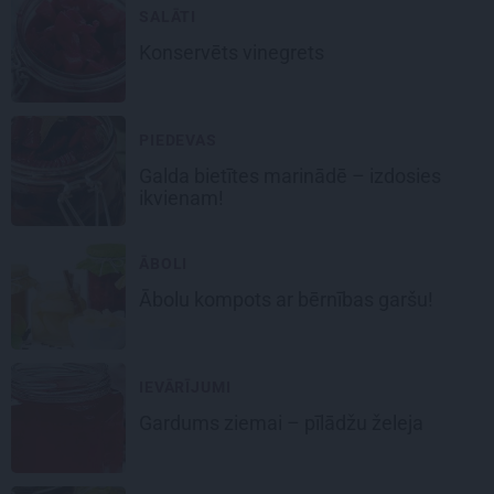
SALĀTI
Konservēts
vinegrets
PIEDEVAS
Galda
bietītes marinādē
– izdosies
ikvienam!
ĀBOLI
Ābolu kompots
ar bērnības garšu!
IEVĀRĪJUMI
Gardums ziemai –
pīlādžu želeja