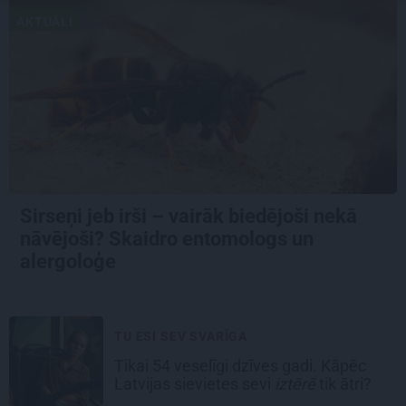
AKTUĀLI
Sirseņi jeb irši – vairāk biedējoši nekā
nāvējoši? Skaidro entomologs un
alergoloģe
TU ESI SEV SVARĪGA
Tikai 54 veselīgi dzīves gadi. Kāpēc
Latvijas sievietes sevi
iztērē
tik ātri?