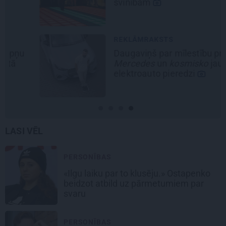
svinībām
REKLĀMRAKSTS
Daugaviņš par mīlestību pret
Mercedes
un
kosmisko
jaunā
elektroauto pieredzi
LASI VĒL
PERSONĪBAS
«Ilgu laiku par to klusēju.» Ostapenko
beidzot atbild uz pārmetumiem par
svaru
PERSONĪBAS