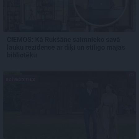
CIEMOS: Kā Rukšāne saimnieko savā
lauku rezidencē ar dīķi un stilīgo mājas
bibliotēku
DZĪVESSTILS