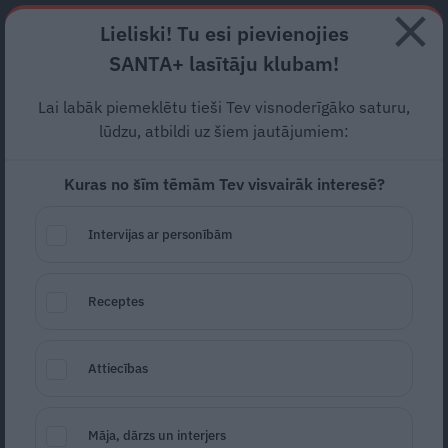
Abonē
Lieliski! Tu esi pievienojies
SANTA+ lasītāju klubam!
RECEPTES
NODERĪGI
JAUNĀKAIS
POPULĀRĀKAIS
Lai labāk piemeklētu tieši Tev visnoderīgāko saturu,
lūdzu, atbildi uz šiem jautājumiem:
Kuras no šīm tēmām Tev visvairāk interesē?
Asie brokoļi un puķkāposti
ar citrona sulu
Intervijas ar personībām
PIEDEVAS
12.10.2017
Receptes
Attiecības
Māja, dārzs un interjers