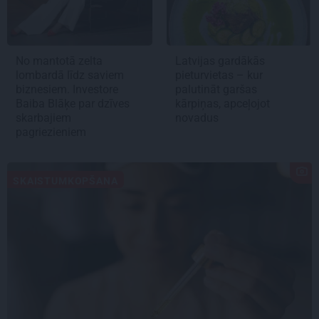
No mantotā zelta
Latvijas gardākās
lombardā līdz saviem
pieturvietas – kur
biznesiem. Investore
palutināt garšas
Baiba Blāķe par dzīves
kārpiņas, apceļojot
skarbajiem
novadus
pagriezieniem
SKAISTUMKOPŠANA