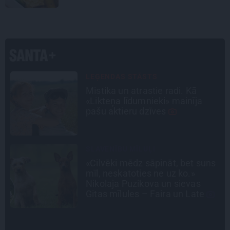
STIPRAIS STĀSTS
«Bērnus ar tik augstu cukura
līmeni mēdz ievest jau komā.»
Madara un Gatis par dzīvi ar dēla
diabētu
INTERVIJA
s
Tumši samtaina balss un
tērauda mugurkauls. Raimonda
Paula jaunā mūza – Gerda
Timrota
CEĻOJUMA PLĀNS