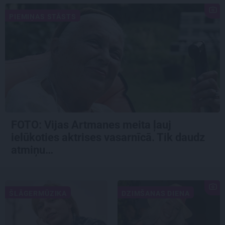
PIEMIŅAS STĀSTS
FOTO:
Vijas Artmanes meita
ļauj
ielūkoties aktrises vasarnīcā. Tik daudz
atmiņu…
ŠLĀGERMŪZIKA
DZIMŠANAS DIENA