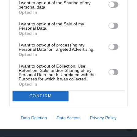
I want to opt-out of the Sharing of my
personal data.
Opted In
I want to opt-out of the Sale of my
Personal Data.
Opted In
I want to opt-out of processing my
Personal Data for Targeted Advertising.
Opted In
I want to opt-out of Collection, Use,
Retention, Sale, and/or Sharing of my
Personal Data that Is Unrelated with the
Purposes for which it was collected.
Opted In
Par ko sievas priekšā visu mūžu jutās vainīgs dzejnieks
Jānis Peters
CONFIRM
Data Deletion
Data Access
Privacy Policy
IEVAS VESELĪBA