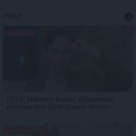
PĒRLE
PERSONĪBAS
FOTO: Maksims Busels aizkustinoši
pateicas viņa dzīvē īpašam vīrietim
LIKUMA LABIRINTI