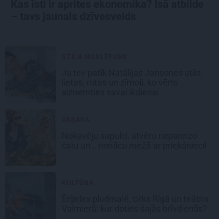
Kas īsti ir aprites ekonomika? Īsā atbilde
– tavs jaunais dzīvesveids
STILA NOSLĒPUMI
Ja tev patīk Natālijas Jansones stils:
lietas, rotas un zīmoli, ko vērts
aizņemties savai ikdienai
VASARA
Nokavēju sapulci, atvēru nepareizo
čatu un… nonācu mežā ar priekšnieci!
KULTŪRA
Ērģeles pludmalē, cirks Rīgā un teātris
Valmierā: kur doties šajās brīvdienās?