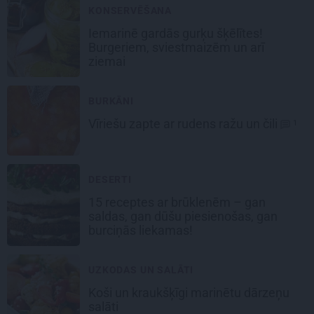
KONSERVĒŠANA
Iemarinē gardās
gurķu šķēlītes
!
Burgeriem, sviestmaizēm un arī
ziemai
BURKĀNI
Vīriešu zapte
ar rudens ražu un čili
1
DESERTI
15 receptes
ar brūklenēm
– gan
saldas, gan dūšu piesienošas, gan
burciņās liekamas!
UZKODAS UN SALĀTI
Koši un kraukšķīgi
marinētu dārzeņu
salāti