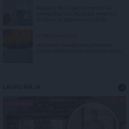
Raupjais šiks Līgatnes mežos: kā
simtgadīga kūts kļuva par modernu
rezidenci ar baseinu un mākslu
INTERJERA DIZAINS
«Michelin» zvaigžņotais Maksims
Cekots atklājis jaunu restorānu «Kíce»
LAUKU MĀJA
SLAVENĪBAS