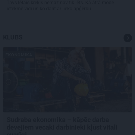
Tavs lētais krekls nemaz nav tik lēts. Kā ātrā mode
ietekmē vidi un ko darīt ar lieko apģērbu
KLUBS
EKONOMIKA
Sudraba ekonomika – kāpēc darba
devējiem vecāki darbinieki kļūst vitāli
svarīgi