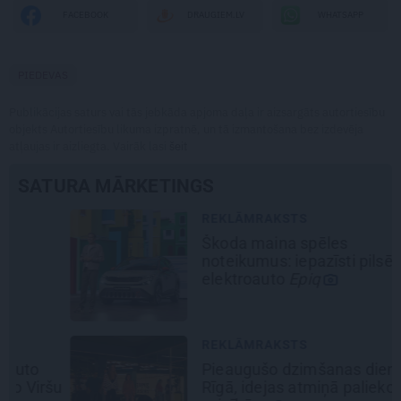
WHATSAPP
FACEBOOK
DRAUGIEM.LV
PIEDEVAS
Publikācijas saturs vai tās jebkāda apjoma daļa ir aizsargāts autortiesību
objekts Autortiesību likuma izpratnē, un tā izmantošana bez izdevēja
atļaujas ir aizliegta. Vairāk lasi
šeit
SATURA MĀRKETINGS
REKLĀMRAKSTS
Škoda maina spēles
noteikumus: iepazīsti pilsētas
elektroauto
Epiq
REKLĀMRAKSTS
Pieaugušo dzimšanas diena
šu
Rīgā, idejas atmiņā paliekošām