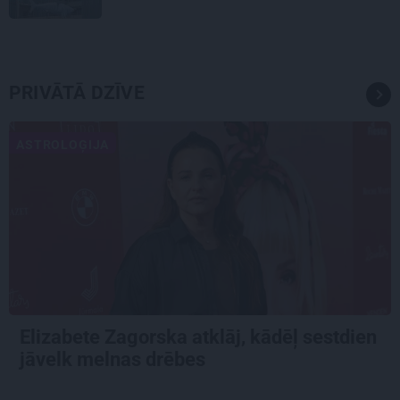
PRIVĀTĀ DZĪVE
ASTROLOĢIJA
Elizabete Zagorska atklāj, kādēļ sestdien
jāvelk melnas drēbes