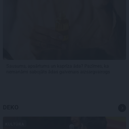
Sausums, apsārtums un kaprīza āda? Pazīmes, ka
nemanāmi sabojāts ādas galvenais aizsargvairogs
DEKO
KULTŪRA