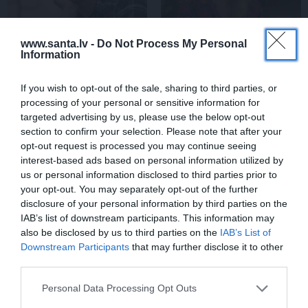
www.santa.lv -
Do Not Process My Personal
Information
If you wish to opt-out of the sale, sharing to third parties, or
Edvards Strazdiņš atklāti
«It kā pēkšņi es būtu
processing of your personal or sensitive information for
pasaka, ko domā par
kļuvusi gaisīgāka,
targeted advertising by us, please use the below opt-out
Bumbieri. Neparasta
jaunāka, vieglāka…»
section to confirm your selection. Please note that after your
saruna ar šlāgermūzikas
Ērikas Eglijas-Grāveles
opt-out request is processed you may continue seeing
princi
mazais sievišķīgais
interest-based ads based on personal information utilized by
noslēpums
us or personal information disclosed to third parties prior to
your opt-out. You may separately opt-out of the further
disclosure of your personal information by third parties on the
ATTIECĪBAS
IAB’s list of downstream participants. This information may
also be disclosed by us to third parties on the
IAB’s List of
Downstream Participants
that may further disclose it to other
third parties.
Personal Data Processing Opt Outs