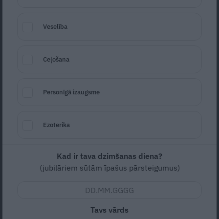
Veselība
Ceļošana
Asie brokoļi un puķkāposti ar citrona sulu recepte
Seko
Santa.lv Google
Personīgā izaugsme
Zema
Vidējas
Ezoterika
Kad ir tava dzimšanas diena?
Nav vērtējuma
(jubilāriem sūtām īpašus pārsteigumus)
Viegli pagatavojami pikanti konservēti dārzeņi, kas būs
laba piedeva pie gaļas vai zivju ēdieniem.
Tavs vārds