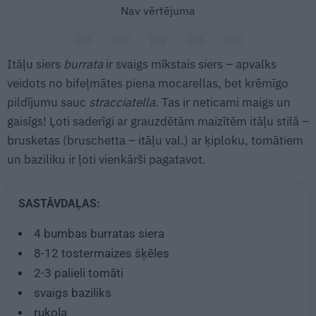
Nav vērtējuma
Itāļu siers
burrata
ir svaigs mīkstais siers – apvalks
veidots no bifeļmātes piena mocarellas, bet krēmīgo
pildījumu sauc
stracciatella
. Tas ir neticami maigs un
gaisīgs! Ļoti saderīgi ar grauzdētām maizītēm itāļu stilā –
brusketas (bruschetta – itāļu val.) ar ķiploku, tomātiem
un baziliku ir ļoti vienkārši pagatavot.
SASTĀVDAĻAS:
4
bumbas burratas siera
8-12
tostermaizes šķēles
2-3
palieli tomāti
svaigs baziliks
rukola