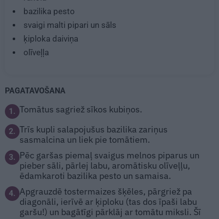
bazilika pesto
svaigi malti pipari un sāls
ķiploka daiviņa
olīveļļa
PAGATAVOŠANA
Tomātus sagriež sīkos kubiņos.
1.
Trīs kupli salapojušus bazilika zariņus
2.
sasmalcina un liek pie tomātiem.
Pēc garšas piemaļ svaigus melnos piparus un
3.
pieber sāli, pārlej labu, aromātisku olīveļļu,
ēdamkaroti bazilika pesto un samaisa.
Apgrauzdē tostermaizes šķēles, pārgriež pa
4.
diagonāli, ierīvē ar ķiploku (tas dos īpaši labu
garšu!) un bagātīgi pārklāj ar tomātu miksli. Šī