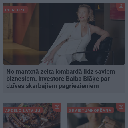
PIEREDZE
No mantotā zelta lombardā līdz saviem
biznesiem. Investore Baiba Blāķe par
dzīves skarbajiem pagriezieniem
APCEĻO LATVIJU
SKAISTUMKOPŠANA