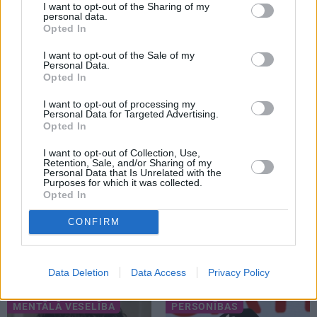
tiešām precējās Gluzunovas kleitā
I want to opt-out of the Sharing of my
personal data.
Opted In
I want to opt-out of the Sale of my
PERSONĪBAS
Personal Data.
Opted In
I want to opt-out of processing my
Personal Data for Targeted Advertising.
Opted In
I want to opt-out of Collection, Use,
Retention, Sale, and/or Sharing of my
Personal Data that Is Unrelated with the
Purposes for which it was collected.
Opted In
FOTO: «Man sākās jauna dzīves
CONFIRM
dimensija.» Naumova paziņo skaistus
jaunumus ģimenē
Data Deletion
Data Access
Privacy Policy
MENTĀLĀ VESELĪBA
PERSONĪBAS