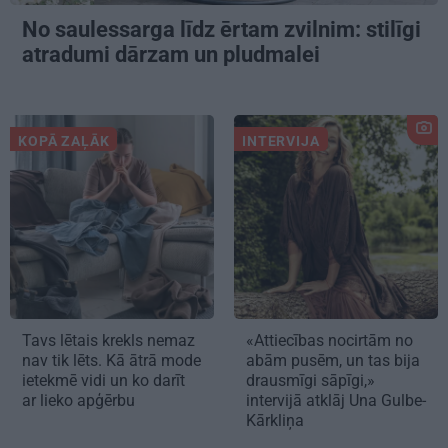
No saulessarga līdz ērtam zvilnim: stilīgi
atradumi dārzam un pludmalei
KOPĀ ZAĻĀK
INTERVIJA
Tavs lētais krekls nemaz
«Attiecības nocirtām no
nav tik lēts. Kā ātrā mode
abām pusēm, un tas bija
ietekmē vidi un ko darīt
drausmīgi sāpīgi,»
ar lieko apģērbu
intervijā atklāj Una Gulbe-
Kārkliņa