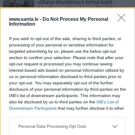
«Mana eksistences forma kopš
bērnības – cīņa.» Lauris Dzelzītis par
panikas lēkmēm, vientulību un
www.santa.lv -
Do Not Process My Personal
atgriešanos teātrī
Information
If you wish to opt-out of the sale, sharing to third parties, or
PRIVĀTĀ DZĪVE
processing of your personal or sensitive information for
targeted advertising by us, please use the below opt-out
section to confirm your selection. Please note that after your
ZIŅAS
opt-out request is processed you may continue seeing
interest-based ads based on personal information utilized by
us or personal information disclosed to third parties prior to
your opt-out. You may separately opt-out of the further
disclosure of your personal information by third parties on the
IAB’s list of downstream participants. This information may
also be disclosed by us to third parties on the
IAB’s List of
Downstream Participants
that may further disclose it to other
third parties.
Personal Data Processing Opt Outs
Influencere Martelly godīgi pasaka, vai