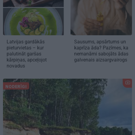
Latvijas gardākās
Sausums, apsārtums un
pieturvietas – kur
kaprīza āda? Pazīmes, ka
palutināt garšas
nemanāmi sabojāts ādas
kārpiņas, apceļojot
galvenais aizsargvairogs
novadus
NODERĪGI