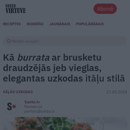
Abonē
RECEPTES
NODERĪGI
JAUNĀKAIS
POPULĀRĀKAIS
Kā
burrata
ar brusketu
draudzējās jeb vieglas,
elegantas uzkodas
itāļu stilā
SĀĻĀS UZKODAS
27.05.2024
Santa.lv
Redakcija
portals@santa.lv