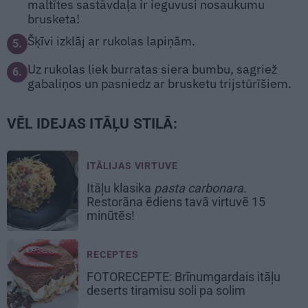
maltītes sastāvdaļa ir ieguvusi nosaukumu
brusketa!
Šķīvi izklāj ar rukolas lapiņām.
5.
Uz rukolas liek burratas siera bumbu, sagriež
6.
gabaliņos un pasniedz ar brusketu trijstūrīšiem.
VĒL IDEJAS ITĀĻU STILĀ:
ITĀLIJAS VIRTUVE
Itāļu klasika
pasta carbonara
.
Restorāna ēdiens tavā virtuvē 15
minūtēs!
RECEPTES
FOTORECEPTE: Brīnumgardais itāļu
deserts
tiramisu
soli pa solim