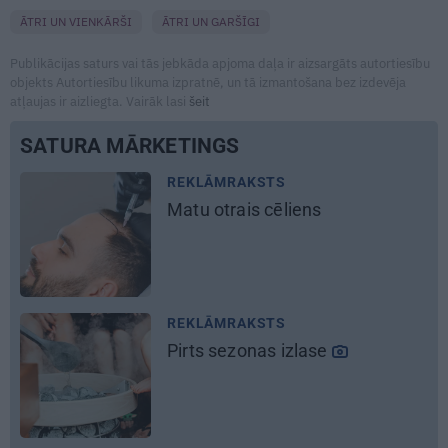
ĀTRI UN VIENKĀRŠI
ĀTRI UN GARŠĪGI
Publikācijas saturs vai tās jebkāda apjoma daļa ir aizsargāts autortiesību
objekts Autortiesību likuma izpratnē, un tā izmantošana bez izdevēja
atļaujas ir aizliegta. Vairāk lasi
šeit
SATURA MĀRKETINGS
REKLĀMRAKSTS
Daugaviņš par mīlestību pret
Mercedes
un
kosmisko
jaunā
elektroauto pieredzi