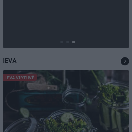
TAVS ĀRSTS
«Manā kabinetā bijusi teju visa
Liepāja.» Ārste Ingrīda
Gardovska par vairāk nekā 50
gadiem medicīnā
IEVA
IEVA VIRTUVĒ