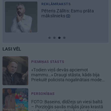
LASI VĒL
PIEMIŅAS STĀSTS
«Todien viņš devās apciemot
mammu…» Draugi stāsta, kāds bija
Priekulē policista nogalinātais modes
mākslinieks
PERSONĪBAS
FOTO: Baseins, dīdžejs un viesi baltā
– Porziņģis savās mājās jūras krastā