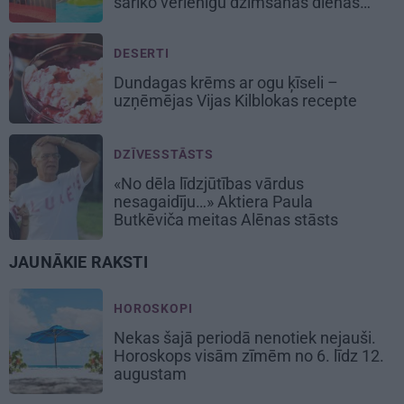
sarīko vērienīgu dzimšanas dienas
balli
DESERTI
Dundagas
krēms ar ogu ķīseli
–
uzņēmējas Vijas Kilblokas recepte
DZĪVESSTĀSTS
«No dēla līdzjūtības vārdus
nesagaidīju…» Aktiera Paula
Butkēviča meitas Alēnas stāsts
JAUNĀKIE RAKSTI
HOROSKOPI
Nekas šajā periodā nenotiek nejauši.
Horoskops visām zīmēm no 6. līdz 12.
augustam