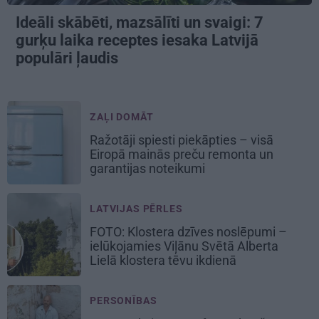
Ideāli skābēti, mazsālīti un svaigi: 7
gurķu laika receptes iesaka Latvijā
populāri ļaudis
ZAĻI DOMĀT
Ražotāji spiesti piekāpties – visā
Eiropā mainās preču remonta un
garantijas noteikumi
LATVIJAS PĒRLES
FOTO: Klostera dzīves noslēpumi –
ielūkojamies Viļānu Svētā Alberta
Lielā klostera tēvu ikdienā
PERSONĪBAS