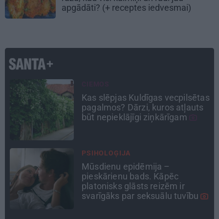
apgādāti? (+ receptes iedvesmai)
DZĪVESSTĀSTS
as
Stāsts, kas pārspēj kino
scenārijus: Kā Liepājas zēns
Volfs Ruvinskis kļuva par
Meksikas superzvaigzni
CEĻOJUMA PLĀNS
Draudzeņu ceļojums bez
drāmām: noderīgi padomi
plānošanai un 16 galamērķu
idejas