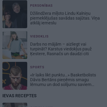
PERSONĪBAS
Džilindžera mīļoto Lindu Kalniņu
piemeklējušas savādas sajūtas. Viņa
atklāj iemeslu
VIEDOKLIS
Darbs no mājām – aizliegt vai
turpināt? Karstus viedokļus pauž
Ķestere, Rasnačs un daudzi citi
SPORTS
«Ir laiks likt punktu…» Basketbolists
Dāvis Bertāns pieņēmis smagu
lēmumu un dod solījumu saviem
biedriem
IEVAS RECEPTES