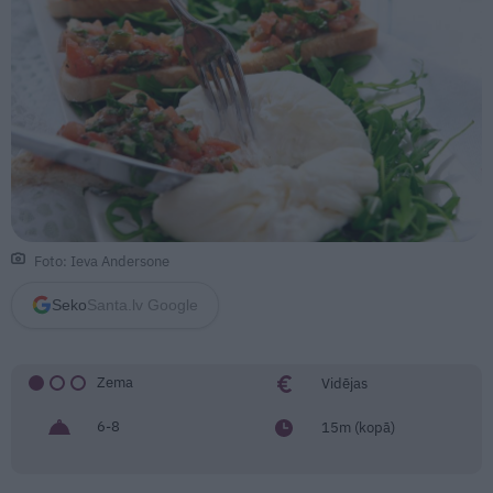
Foto: Ieva Andersone
Seko
Santa.lv Google
Zema
Vidējas
6-8
15m (kopā)