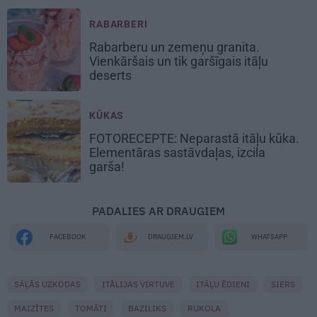
RABARBERI
Rabarberu un zemeņu
granita.
Vienkāršais un tik garšīgais itāļu
deserts
KŪKAS
FOTORECEPTE: Neparastā
itāļu kūka
.
Elementāras sastāvdaļas, izcila
garša!
PADALIES AR DRAUGIEM
WHATSAPP
FACEBOOK
DRAUGIEM.LV
SĀĻĀS UZKODAS
ITĀLIJAS VIRTUVE
ITĀĻU ĒDIENI
SIERS
MAIZĪTES
TOMĀTI
BAZILIKS
RUKOLA