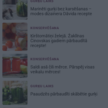
GURĶU LAIKS
Marinēti gurķi bez karsēšanas –
modes dizainera Dāvida recepte
KONSERVĒŠANA
Ķirštomātiņi
želejā. Žaklīnas
Cinovskas gadiem pārbaudītā
recepte!
KONSERVĒŠANA
Saldi asā
čili mērce
. Pārspēj visas
veikalu mērces!
GURĶU LAIKS
Paaudzēs pārbaudīti skābētie gurķi