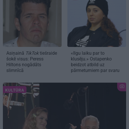
Asiņainā
TikTok
tiešraide
«Ilgu laiku par to
šokē visus: Peress
klusēju.» Ostapenko
Hiltons nogādāts
beidzot atbild uz
slimnīcā
pārmetumiem par svaru
KULTŪRA