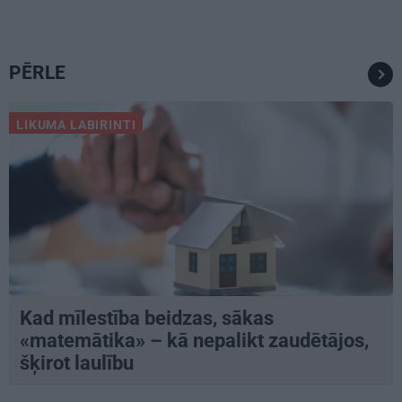
PĒRLE
LIKUMA LABIRINTI
Kad mīlestība beidzas, sākas
«matemātika» – kā nepalikt zaudētājos,
šķirot laulību