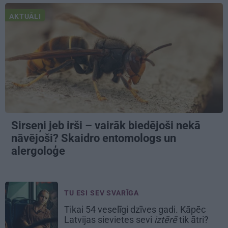
AKTUĀLI
Sirseņi jeb irši – vairāk biedējoši nekā
nāvējoši? Skaidro entomologs un
alergoloģe
TU ESI SEV SVARĪGA
Tikai 54 veselīgi dzīves gadi. Kāpēc
Latvijas sievietes sevi
iztērē
tik ātri?