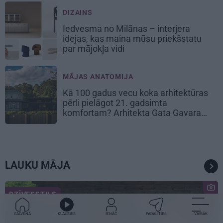
DIZAINS
Iedvesma no Milānas – interjera
idejas, kas maina mūsu priekšstatu
par mājokļa vidi
MĀJAS ANATOMIJA
Kā 100 gadus vecu koka arhitektūras
pērli pielāgot 21. gadsimta
komfortam? Arhitekta Gata Gavara
pieredze
LAUKU MĀJA
DZĪVESSTILS
GALVENĀ
KLAUSIES
IENĀC
PADALĪTIES
VAIRĀK