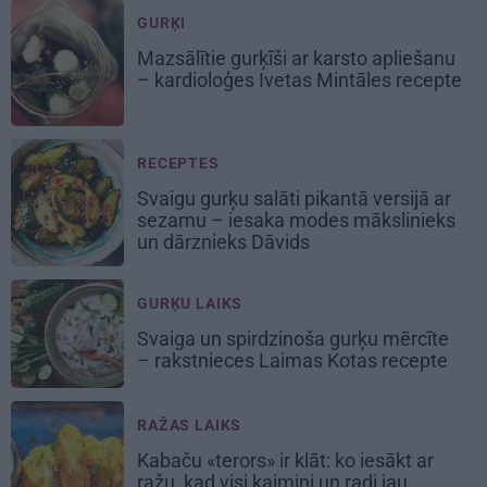
GURĶI
Mazsālītie gurķīši ar karsto apliešanu
– kardioloģes Ivetas Mintāles recepte
RECEPTES
Svaigu gurķu salāti pikantā versijā ar
sezamu – iesaka modes mākslinieks
un dārznieks Dāvids
GURĶU LAIKS
Svaiga un spirdzinoša gurķu mērcīte
– rakstnieces Laimas Kotas recepte
RAŽAS LAIKS
Kabaču «terors» ir klāt: ko iesākt ar
ražu, kad visi kaimiņi un radi jau