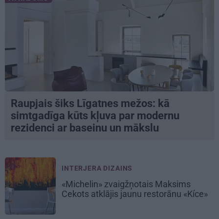
Raupjais šiks Līgatnes mežos: kā
simtgadīga kūts kļuva par modernu
rezidenci ar baseinu un mākslu
INTERJERA DIZAINS
«Michelin» zvaigžņotais Maksims
Cekots atklājis jaunu restorānu «Kíce»