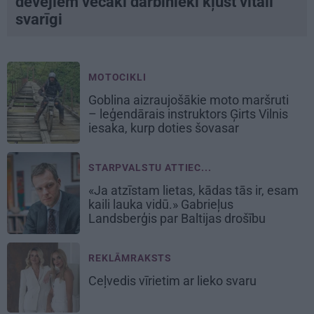
devējiem vecāki darbinieki kļūst vitāli
svarīgi
MOTOCIKLI
Goblina aizraujošākie moto maršruti
– leģendārais instruktors Ģirts Vilnis
iesaka, kurp doties šovasar
STARPVALSTU ATTIEC...
«Ja atzīstam lietas, kādas tās ir, esam
kaili lauka vidū.» Gabrieļus
Landsberģis par Baltijas drošību
REKLĀMRAKSTS
Ceļvedis vīrietim ar lieko svaru