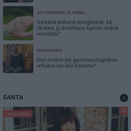
AUTOIMŪNĀS SLIMĪBA...
Sarkanā plakanā mezgliņēde: kā
rīkoties, ja ārstēšana ilgstoši nedod
rezultātu?
NOSKAIDRO
Kad atvilnis jeb gastroezofageālais
reflukss var kļūt bīstams?
SANTA
LIETU TOPS