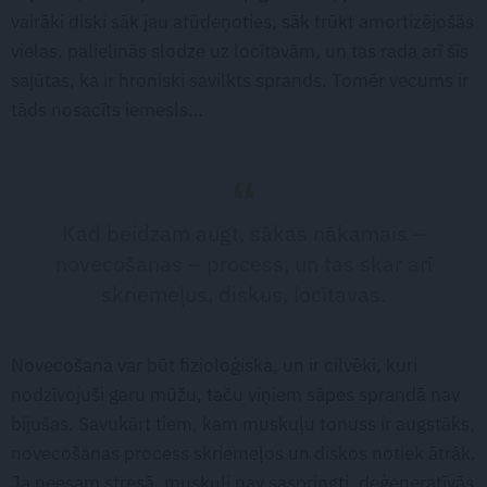
vairāki diski sāk jau atūdeņoties, sāk trūkt amortizējošās
vielas, palielinās slodze uz locītavām, un tas rada arī šīs
sajūtas, ka ir hroniski savilkts sprands. Tomēr vecums ir
tāds nosacīts iemesls…
Kad beidzam augt, sākas nākamais –
novecošanas – process, un tas skar arī
skriemeļus, diskus, locītavas.
Novecošana var būt fizioloģiska, un ir cilvēki, kuri
nodzīvojuši garu mūžu, taču viņiem sāpes sprandā nav
bijušas. Savukārt tiem, kam muskuļu tonuss ir augstāks,
novecošanas process skriemeļos un diskos notiek ātrāk.
Ja neesam stresā, muskuļi nav saspringti, deģeneratīvās