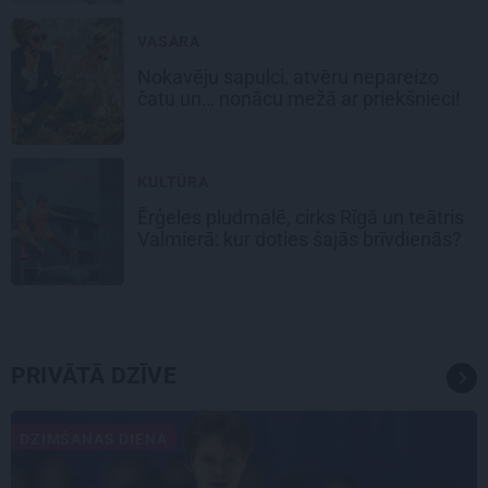
VASARA
Nokavēju sapulci, atvēru nepareizo
čatu un… nonācu mežā ar priekšnieci!
KULTŪRA
Ērģeles pludmalē, cirks Rīgā un teātris
Valmierā: kur doties šajās brīvdienās?
PRIVĀTĀ DZĪVE
DZIMŠANAS DIENA