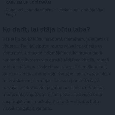
KAULIEM UN LOCĪTAVĀM
Daba pret spranda sāpēm – iesaka augu zinātāja Vija
Eniņa
Ko darīt, lai stāja būtu laba?
Kas stāju bojā? Mūsu ieradumi. Piemēram, ja guļam uz
vēdera… Tad, lai elpotu, mums galva ir pagriezta uz
vienu pusi. Un tagad iedomājamies, ka mugurkaulā
skriemeļi stāv viens virs otra kā tādi lego klucīši, robiņš
robiņā – tās ir mazās locītavas starp skriemeļiem, bet,
guļot uz vēdera, mums iegriežas gan iegurnis, gan pleci
un visi skriemeļi ierotējas. Tas rada pārslodzi šajās
mazajās locītavās. Bet ja guļam uz sāniem? Principā
mums naktī vajadzētu mainīt pozas. Tad vienā brīdī
saspringst vieni muskuļi, otrā brīdī – citi. Tas būtu
visveiksmīgākais variants.