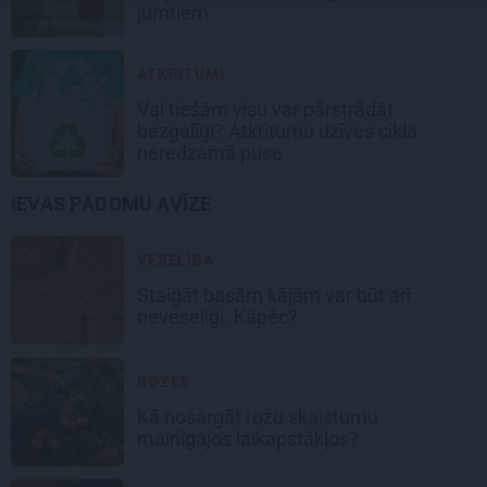
jumtiem
ATKRITUMI
Vai tiešām visu var pārstrādāt
bezgalīgi? Atkritumu dzīves cikla
neredzamā puse
IEVAS PADOMU AVĪZE
VESELĪBA
Staigāt basām kājām var būt arī
neveselīgi. Kāpēc?
ROZES
Kā nosargāt rožu skaistumu
mainīgajos laikapstākļos?