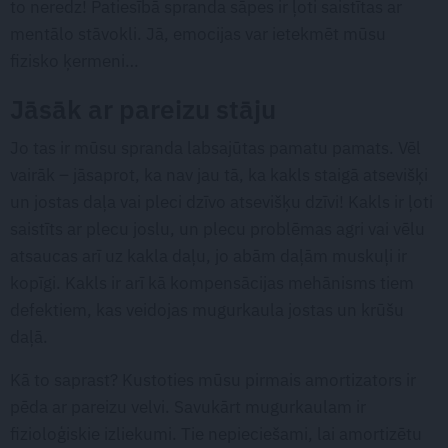
to neredz! Patiesībā spranda sāpes ir ļoti saistītas ar
mentālo stāvokli. Jā, emocijas var ietekmēt mūsu
fizisko ķermeni…
Jāsāk ar pareizu stāju
Jo tas ir mūsu spranda labsajūtas pamatu pamats. Vēl
vairāk – jāsaprot, ka nav jau tā, ka kakls staigā atsevišķi
un jostas daļa vai pleci dzīvo atsevišķu dzīvi! Kakls ir ļoti
saistīts ar plecu joslu, un plecu problēmas agri vai vēlu
atsaucas arī uz kakla daļu, jo abām daļām muskuļi ir
kopīgi. Kakls ir arī kā kompensācijas mehānisms tiem
defektiem, kas veidojas mugurkaula jostas un krūšu
daļā.
Kā to saprast? Kustoties mūsu pirmais amortizators ir
pēda ar pareizu velvi. Savukārt mugurkaulam ir
fizioloģiskie izliekumi. Tie nepieciešami, lai amortizētu