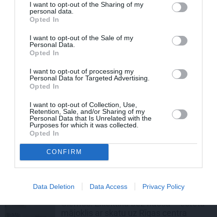
Edvards Strazdiņš atklāti pasaka, ko
I want to opt-out of the Sharing of my
personal data.
domā par Bumbieri. Neparasta
Opted In
saruna ar šlāgermūzikas princi
I want to opt-out of the Sale of my
Personal Data.
JAUNĀKIE RAKSTI
Opted In
STILS
I want to opt-out of processing my
Personal Data for Targeted Advertising.
Mīlgrāve parāda, kādu stila odziņu
Opted In
aizņēmusies no Laimas Vaikules. Jau
I want to opt-out of Collection, Use,
sen tādu gribējusi!
Retention, Sale, and/or Sharing of my
Personal Data that Is Unrelated with the
Purposes for which it was collected.
Opted In
ATMIŅU STĀSTS
Krodera mūza Indra Briķe izstāsta, kā
CONFIRM
režisors mainīja viņas likteni
Data Deletion
Data Access
Privacy Policy
PROFESIONĀLS INTER...
Ciemos: Eklektika bez haosa – estēta
mājoklis ar skatu uz Rīgas centra