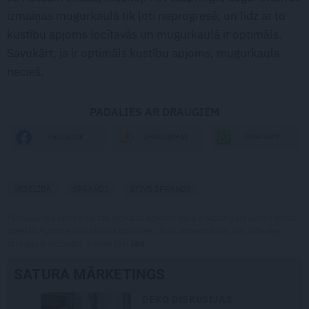
izmaiņas mugurkaulā tik ļoti neprogresē, un līdz ar to
kustību apjoms locītavās un mugurkaulā ir optimāls.
Savukārt, ja ir optimāls kustību apjoms, mugurkauls
necieš.
PADALIES AR DRAUGIEM
WHATSAPP
FACEBOOK
DRAUGIEM.LV
VESELĪBA
SPRANDS
STĪVS SPRANDS
Publikācijas saturs vai tās jebkāda apjoma daļa ir aizsargāts autortiesību
objekts Autortiesību likuma izpratnē, un tā izmantošana bez izdevēja
atļaujas ir aizliegta. Vairāk lasi
šeit
SATURA MĀRKETINGS
DEKO DISKUSIJAS