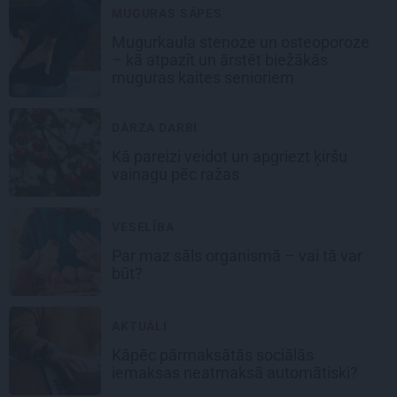
MUGURAS SĀPES
Mugurkaula stenoze un osteoporoze
– kā atpazīt un ārstēt biežākās
muguras kaites senioriem
DĀRZA DARBI
Kā pareizi veidot un apgriezt ķiršu
vainagu pēc ražas
VESELĪBA
Par maz sāls organismā – vai tā var
būt?
AKTUĀLI
Kāpēc pārmaksātās sociālās
iemaksas neatmaksā automātiski?