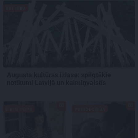
KULTŪRA
Augusta kultūras izlase: spilgtākie
notikumi Latvijā un kaimiņvalstīs
LIETU TOPS
PSIHOLOĢIJA