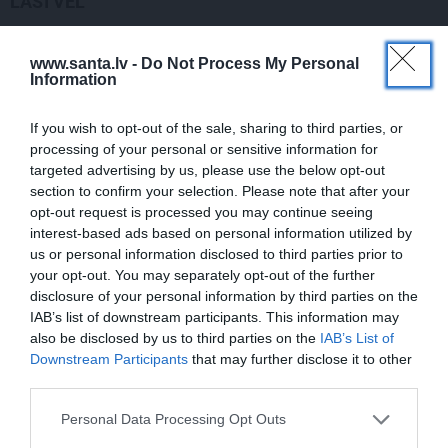
LASI VĒL
LEĢENDAS STĀSTS
www.santa.lv -
Do Not Process My Personal
Information
Mistika un atrastie radi. Kā «Likteņa
līdumnieki» mainīja pašu aktieru
dzīves
If you wish to opt-out of the sale, sharing to third parties, or
processing of your personal or sensitive information for
targeted advertising by us, please use the below opt-out
KĀ PAREIZI?
section to confirm your selection. Please note that after your
opt-out request is processed you may continue seeing
Kā nelaist postā dārza ogas? Spied
sulu!
interest-based ads based on personal information utilized by
us or personal information disclosed to third parties prior to
your opt-out. You may separately opt-out of the further
PRAKTISKI PADOMI
disclosure of your personal information by third parties on the
IAB’s list of downstream participants. This information may
Kādos traukos droši saldēt pārtiku?
also be disclosed by us to third parties on the
IAB’s List of
Plusi un mīnusi dažādiem
Downstream Participants
that may further disclose it to other
risinājumiem
third parties.
Personal Data Processing Opt Outs
ŠLĀGERMŪZIKA