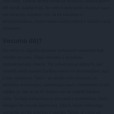
citā vietā. Turklāt stresa situācijā muskuļu saspringums
vēl vairāk pastiprinās. Ne velti trapecveida muskuli sauc
par emociju muskuli. Un, tā kā sievietes ir
emocionālākas, viņām sāpes kakla rajonā ir biežāk nekā
vīriešiem.
Vecuma dēļ?
Kā viens no sāpoša spranda iemesliem visbiežāk tiek
minēts vecums. Sāpju iemesls ir izmaiņas
starpskriemeļu diskos. Tie nebarojas ar asinsriti, bet
netiešā veidā saņem barības vielas no skriemeļiem, kas
ir labi apasiņoti. Taču – jo vecāki mēs kļūstam, jo
asinsrite skriemeļos, sarkanajās kaulu smadzenēs kļūst
vājāka un līdz ar to arī diskos nonāk mazāk barības
vielu. Ja šajā vielapmaiņas procesā ir problēmas, disks
diezgan ātri zaudē šķidrumu, izžūst, kļūst neelastīgs,
saplaisā, un šis process ir sāpīgs. Tātad, ja viens vai