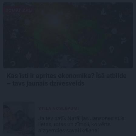
DOMĀT ZAĻI
Kas īsti ir aprites ekonomika? Īsā atbilde
– tavs jaunais dzīvesveids
STILA NOSLĒPUMI
Ja tev patīk Natālijas Jansones stils:
lietas, rotas un zīmoli, ko vērts
aizņemties savai ikdienai