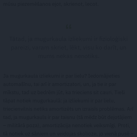
mūsu piezemēšanos ejot, skrienot, lecot.
Tātad, ja mugurkaula izliekumi ir fizioloģiski
pareizi, varam skriet, lēkt, visu ko darīt, un
mums nekas nenotiks.
Ja mugurkaula izliekumi ir par lielu? Iedomājieties
automašīnu, tai arī ir amortizatori, un, ja tie ir par
mīkstu, tad uz bedrēm jūt, ka trieciens sit cauri. Tieši
tāpat notiek mugurkaulā: ja izliekumi ir par lielu,
triecienvilnis netiks amortizēts un izraisīs problēmas. Arī
tad, ja mugurkauls ir par taisnu (tā mēdz būt dejotājiem
– militārā poza), amortizācija nenotiek veiksmīgi. Proti,
tā notiek uz sāniem un veidojas skolioze, jo vienā pusē –