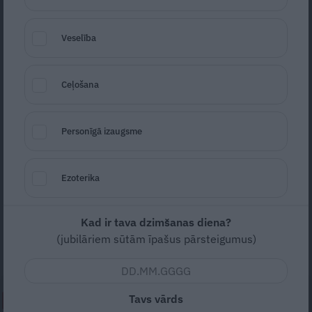
Veselība
Ceļošana
Foto: Shutterstock
Personīgā izaugsme
Seko
Santa.lv Google
Atkal sāp sprands tā, ka galvu grūti
Ezoterika
pagrozīt, pleci savilkti, kā ar svinu pielieti.
Taču neirologa vizītei nav jēgas, kamēr nav
Kad ir tava dzimšanas diena?
magnētiskās rezonanses izmeklējuma, vai
(jubilāriem sūtām īpašus pārsteigumus)
ne? Ārsti saka – muļķības!
Tavs vārds
NEPALAID GARĀM!