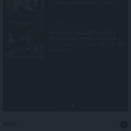
Kreile par depresiju, mobingu un
ceļu līdz lielajām lomām
SLAVENĪBU MĪLUĻI
«Cilvēki mēdz sāpināt, bet suns
mīl, neskatoties ne uz ko.»
la
Nikolaja Puzikova un sievas
Gitas mīlules – Faira un Late
PERSONĪBAS
Noklusētās dzimtas saites,
attiecības ar brāli un 7. bērns kā
brīnums: atklāta saruna ar Andri
Raču
IEVA