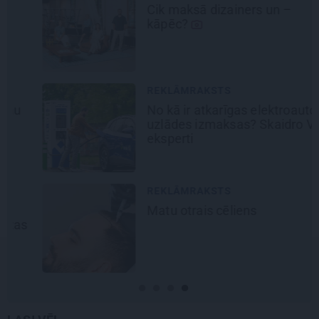
Cik maksā dizainers un –
kāpēc?
REKLĀMRAKSTS
No kā ir atkarīgas elektroauto
uzlādes izmaksas? Skaidro Viršu
eksperti
REKLĀMRAKSTS
Matu otrais cēliens