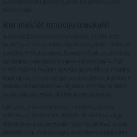
telefonu un lasīt grāmatas, jo arī tad galvas poza ir
neveiksmīga.
Kur meklēt emociju muskuli?
Galva vidēji ir 4–5 kilogramus smaga. Ja mēs to uz
saviem pleciem, uz kakla daļas turam pareizi, tā tiešām
sver tikai 4–5 kilogramus. Pareizi nozīmē, ka, skatoties
no sāniem, ausij jābūt uz vienas ass pret plecu. Tajā
mirklī, kad mums pleci savelkas uz priekšu un mugura
kļūst apaļa, arī kakls un galva automātiski sāk slīdēt uz
priekšu un biomehānikas dēļ (sviru princips!) ar katru
centimetru uz priekšu tā kļūst arvien smagāka.
Līdz ar to, ja nepareizi turam, piemēram, mobilo
telefonu, ar ko pavadām diezgan daudz laika, vai ja
datora ekrāns nav pareizajā – acu – augstumā, lai nav
jāskatās uz leju vai uz augšu, automātiski sanāk galvu