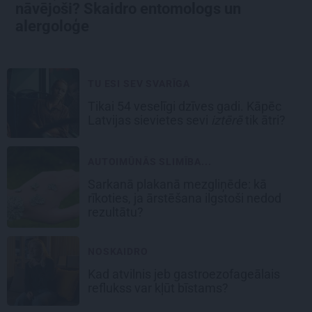
nāvējoši? Skaidro entomologs un
alergoloģe
TU ESI SEV SVARĪGA
Tikai 54 veselīgi dzīves gadi. Kāpēc
Latvijas sievietes sevi
iztērē
tik ātri?
AUTOIMŪNĀS SLIMĪBA...
Sarkanā plakanā mezgliņēde: kā
rīkoties, ja ārstēšana ilgstoši nedod
rezultātu?
NOSKAIDRO
Kad atvilnis jeb gastroezofageālais
reflukss var kļūt bīstams?