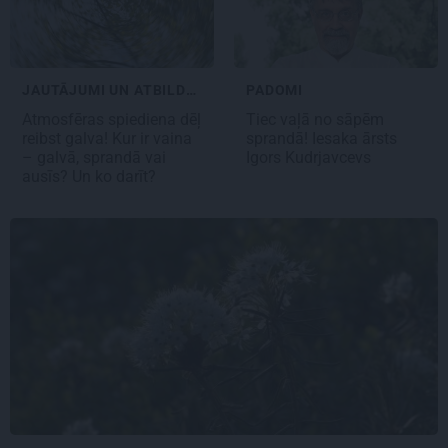
JAUTĀJUMI UN ATBILDES
PADOMI
Atmosfēras spiediena dēļ
Tiec vaļā no sāpēm
reibst galva!
Kur ir vaina
sprandā!
Iesaka ārsts
– galvā, sprandā vai
Igors Kudrjavcevs
ausīs?
Un ko darīt?