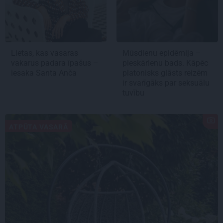
Lietas, kas vasaras
Mūsdienu epidēmija –
vakarus padara īpašus –
pieskārienu bads. Kāpēc
iesaka Santa Anča
platonisks glāsts reizēm
ir svarīgāks par seksuālu
tuvību
ATPŪTA VASARĀ