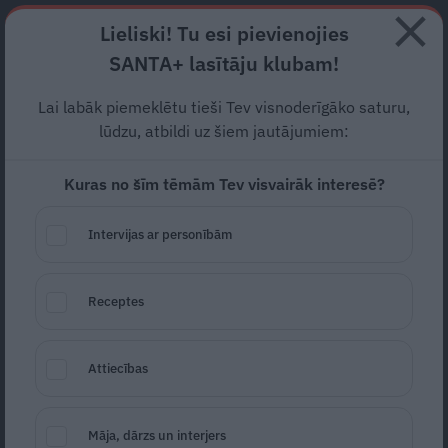
Abonē
Lieliski! Tu esi pievienojies
SANTA+ lasītāju klubam!
RECEPTES
NODERĪGI
JAUNĀKAIS
POPULĀRĀKAIS
Lai labāk piemeklētu tieši Tev visnoderīgāko saturu,
Kāpēc man tik neciešami
lūdzu, atbildi uz šiem jautājumiem:
sāp sprands, un kā sev
Kuras no šīm tēmām Tev visvairāk interesē?
palīdzēt?
Intervijas ar personībām
VESELĪBA
15.05.2026
Santa.lv
Receptes
Redakcija
portals@santa.lv
Attiecības
Māja, dārzs un interjers