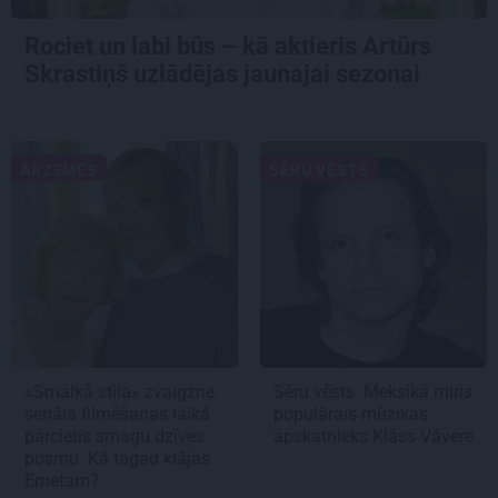
Rociet un labi būs – kā aktieris Artūrs
Skrastiņš uzlādējas jaunajai sezonai
ĀRZEMĒS
SĒRU VĒSTS
«Smalkā stila» zvaigzne
Sēru vēsts: Meksikā miris
seriāla filmēšanas laikā
populārais mūzikas
pārcietis smagu dzīves
apskatnieks Klāss Vāvere
posmu. Kā tagad klājas
Emetam?