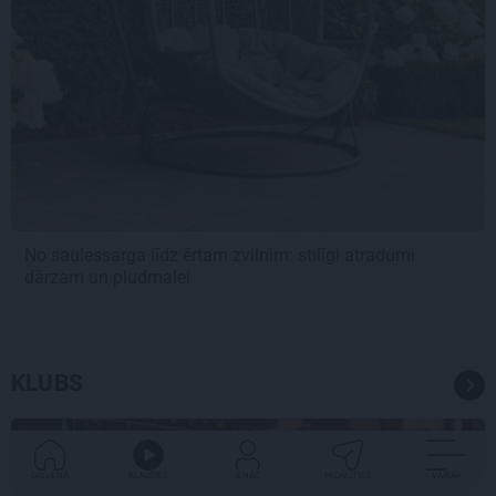
No saulessarga līdz ērtam zvilnim: stilīgi atradumi
dārzam un pludmalei
KLUBS
EKONOMIKA
GALVENĀ
KLAUSIES
IENĀC
PADALĪTIES
VAIRĀK