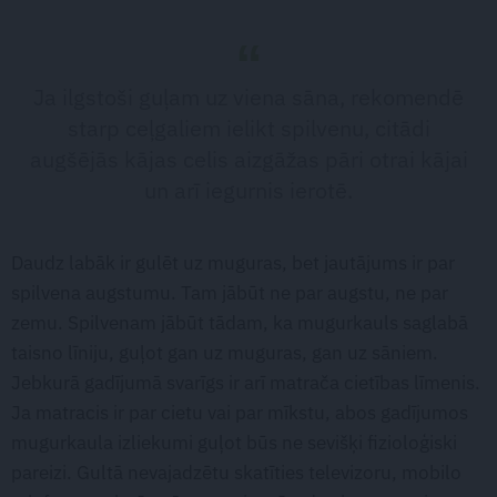
Ja ilgstoši guļam uz viena sāna, rekomendē
starp ceļgaliem ielikt spilvenu, citādi
augšējās kājas celis aizgāžas pāri otrai kājai
un arī iegurnis ierotē.
Daudz labāk ir gulēt uz muguras, bet jautājums ir par
spilvena augstumu. Tam jābūt ne par augstu, ne par
zemu. Spilvenam jābūt tādam, ka mugurkauls saglabā
taisno līniju, guļot gan uz muguras, gan uz sāniem.
Jebkurā gadījumā svarīgs ir arī matrača cietības līmenis.
Ja matracis ir par cietu vai par mīkstu, abos gadījumos
mugurkaula izliekumi guļot būs ne sevišķi fizioloģiski
pareizi. Gultā nevajadzētu skatīties televizoru, mobilo