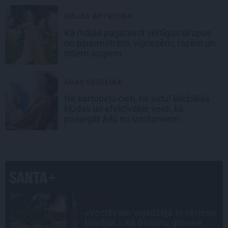
MĀJAS APTIECIŅA
Kā mājās pagatavot vērtīgus sīrupus
no piparmētrām, vīgriezēm, rozēm un
citiem augiem
ĀDAS VESELĪBA
Ne kartupeļu cieti, ne jodu! Biežākās
kļūdas un efektīvākie veidi, kā
pasargāt ādu no izsutumiem
INTERVIJA
u
Grūtāk par atkailināšanos ir
pieņemt sevi. Aktrise Katrīna