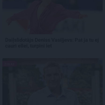
Daiļslidotājs Deniss Vasiļjevs: Pat ja tu ej
cauri ellei, turpini iet
ZIŅAS