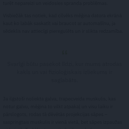
turēt nepareizi un veidosies spranda problēmas.
Visbiežāk tas notiek, kad cilvēks mēģina datora ekrānā
kaut ko labāk saskatīt vai braucot ar automašīnu, ja
sēdeklis nav attiecīgi pieregulēts un ir slikta redzamība.
Svarīgi būtu pasekot līdzi, kur mums atrodas
kakls un vai fizioloģiskais izliekums ir
saglabāts.
Ja ilgstoši noliekta galva, trapecveida muskulis, kas
notur galvu, mēģina to vilkt atpakaļ un visu laiku ir
pārslogots, rodas tā dēvētās projekcijas sāpes –
saspringtais muskulis ir vienā vietā, bet sāpes izpaužas