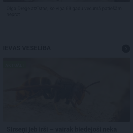
Olga Dreģe atzīstas, ko viņa 88 gadu vecumā patiešām
neprot
IEVAS VESELĪBA
AKTUĀLI
Sirseņi jeb irši – vairāk biedējoši nekā