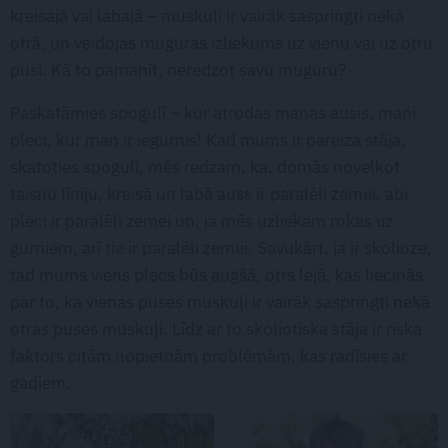
kreisajā vai labajā – muskuļi ir vairāk saspringti nekā
otrā, un veidojas muguras izliekums uz vienu vai uz otru
pusi. Kā to pamanīt, neredzot savu muguru?
Paskatāmies spogulī – kur atrodas manas ausis, mani
pleci, kur man ir iegurnis! Kad mums ir pareiza stāja,
skatoties spogulī, mēs redzam, ka, domās novelkot
taisnu līniju, kreisā un labā auss ir paralēli zemei, abi
pleci ir paralēli zemei un, ja mēs uzliekam rokas uz
gurniem, arī tie ir paralēli zemei. Savukārt, ja ir skolioze,
tad mums viens plecs būs augšā, otrs lejā, kas liecinās
par to, ka vienas puses muskuļi ir vairāk saspringti nekā
otras puses muskuļi. Līdz ar to skoliotiska stāja ir riska
faktors citām nopietnām problēmām, kas radīsies ar
gadiem.