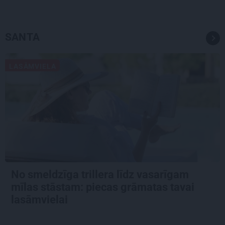
SANTA
LASĀMVIELA
No smeldzīga trillera līdz vasarīgam
mīlas stāstam: piecas grāmatas tavai
lasāmvielai