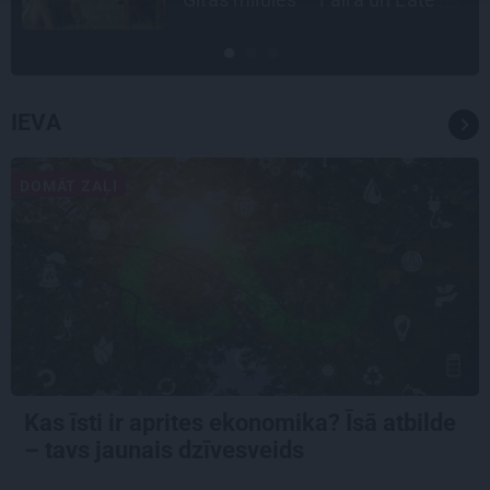
IEVA
DOMĀT ZAĻI
Kas īsti ir aprites ekonomika? Īsā atbilde
– tavs jaunais dzīvesveids