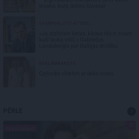
iesaka, kurp doties šovasar
STARPVALSTU ATTIEC...
«Ja atzīstam lietas, kādas tās ir, esam
kaili lauka vidū.» Gabrieļus
Landsberģis par Baltijas drošību
REKLĀMRAKSTS
Ceļvedis vīrietim ar lieko svaru
PĒRLE
PERSONĪBAS