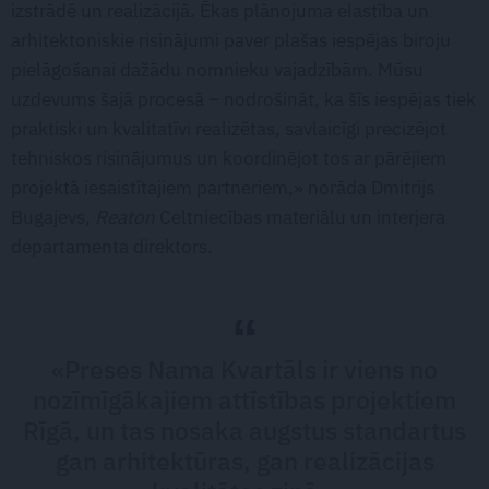
izstrādē un realizācijā. Ēkas plānojuma elastība un
arhitektoniskie risinājumi paver plašas iespējas biroju
pielāgošanai dažādu nomnieku vajadzībām. Mūsu
uzdevums šajā procesā – nodrošināt, ka šīs iespējas tiek
praktiski un kvalitatīvi realizētas, savlaicīgi precizējot
tehniskos risinājumus un koordinējot tos ar pārējiem
projektā iesaistītajiem partneriem,» norāda Dmitrijs
Bugajevs,
Reaton
Celtniecības materiālu un interjera
departamenta direktors.
«Preses Nama Kvartāls ir viens no
nozīmīgākajiem attīstības projektiem
Rīgā, un tas nosaka augstus standartus
gan arhitektūras, gan realizācijas