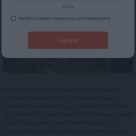
PIEKRĪTU SAŅEMT JAUNUMUS UN PIEDĀVĀJUMUS
Saglabāt
+11
«Preses Nama Kvartāls ir viens no nozīmīgākajiem
attīstības projektiem Rīgā, un tas nosaka augstus
standartus gan arhitektūras, gan realizācijas kvalitātes
ziņā.
Reaton
šajā projektā iesaistās kā partneris ar vairāk
nekā 30 gadu pieredzi, nodrošinot strukturētu un
profesionālu pieeju inženiertīklu un apdares risinājumu