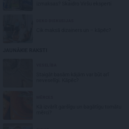
izmaksas? Skaidro Viršu eksperti
DEKO DISKUSIJAS
Cik maksā dizainers un – kāpēc?
JAUNĀKIE RAKSTI
VESELĪBA
Staigāt basām kājām var būt arī
neveselīgi. Kāpēc?
MĒRCES
Kā izvārīt garšīgu un bagātīgu
tomātu
mērci
?