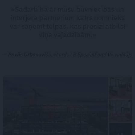
«Sadarbībā ar mūsu būvniecības un
interjera partneriem katrs nomnieks
var saņemt telpas, kas precīzi atbilst
viņa vajadzībām.»
– Povils Urbonavičs,
«Lords LB SpecialFund V» vadītājs
+5