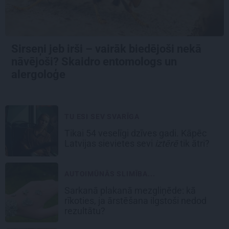
Sirseņi jeb irši – vairāk biedējoši nekā
nāvējoši? Skaidro entomologs un
alergoloģe
TU ESI SEV SVARĪGA
Tikai 54 veselīgi dzīves gadi. Kāpēc
Latvijas sievietes sevi
iztērē
tik ātri?
AUTOIMŪNĀS SLIMĪBA...
Sarkanā plakanā mezgliņēde: kā
rīkoties, ja ārstēšana ilgstoši nedod
rezultātu?