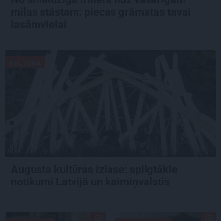
mīlas stāstam: piecas grāmatas tavai
lasāmvielai
KULTŪRA
Augusta kultūras izlase: spilgtākie
notikumi Latvijā un kaimiņvalstīs