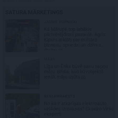
atļaujas ir aizliegta. Vairāk lasi
šeit
SATURA MĀRKETINGS
JAUNIE RŪPNIEKI
Kā Mārupē top labākie
pārtvērējdroni pasaulē. Agris
Ķipurs atklāti par militāro
biznesu, spriedzi un dzīves
draivu
MĀJA
Līga un Ēriks būvē savu sapņu
māju: Brīdis, kad būvobjektā
ienāk māju izjūta
REKLĀMRAKSTS
No kā ir atkarīgas elektroauto
uzlādes izmaksas? Skaidro Viršu
eksperti