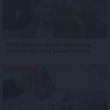
FOTO: Maksims Busels aizkustinoši
pateicas viņa dzīvē īpašam vīrietim
LIKUMA LABIRINTI