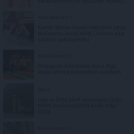
kārdinājumiem un nezaudēt muskuļu
masu
REKLĀMRAKSTS
Kamēr dāmas bauda miljoniem ziedu
skaistumu, kungi atklāj Lietuvas alus
tradīciju galvaspilsētu
REKLĀMRAKSTS
Pieaugušo dzimšanas diena Rīgā,
idejas atmiņā paliekošām svinībām
MĀJA
Līga un Ēriks būvē savu sapņu māju:
Brīdis, kad būvobjektā ienāk māju
izjūta
REKLĀMRAKSTS