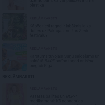
dzemdībām: Kā var palīdzēt intīmā
plastika
REKLĀMRAKSTS
Kāpēc tieši tagad ir labākais laiks
doties uz Pakrojas muižas Ziedu
festivālu?
REKLĀMRAKSTS
Karstums tuvojas! Suņu saldējums un
saldētā
BARF
barība tagad ar
Wolt
piegādi Rīgā
REKLĀMRAKSTI
REKLĀMRAKSTS
Vasaras ballītes un
GLP-1
medikamenti: Kā nepadoties