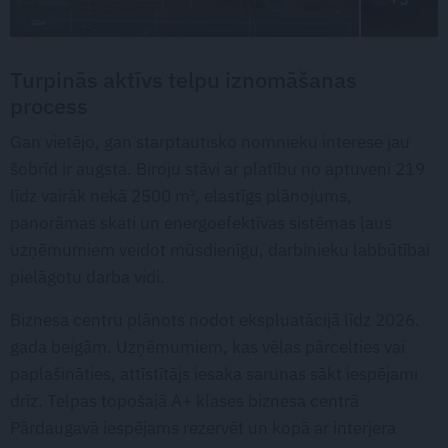
Turpinās aktīvs telpu iznomāšanas
process
Gan vietējo, gan starptautisko nomnieku interese jau
šobrīd ir augsta. Biroju stāvi ar platību no aptuveni 219
līdz vairāk nekā 2500 m², elastīgs plānojums,
panorāmas skati un energoefektīvas sistēmas ļaus
uzņēmumiem veidot mūsdienīgu, darbinieku labbūtībai
pielāgotu darba vidi.
Biznesa centru plānots nodot ekspluatācijā līdz 2026.
gada beigām. Uzņēmumiem, kas vēlas pārcelties vai
paplašināties, attīstītājs iesaka sarunas sākt iespējami
drīz. Telpas topošajā A+ klases biznesa centrā
Pārdaugavā iespējams rezervēt un kopā ar interjera