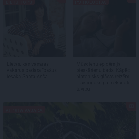
LIETU TOPS
PSIHOLOĢIJA
Lietas, kas vasaras
Mūsdienu epidēmija –
vakarus padara īpašus –
pieskārienu bads. Kāpēc
iesaka Santa Anča
platonisks glāsts reizēm
ir svarīgāks par seksuālu
tuvību
ATPŪTA VASARĀ