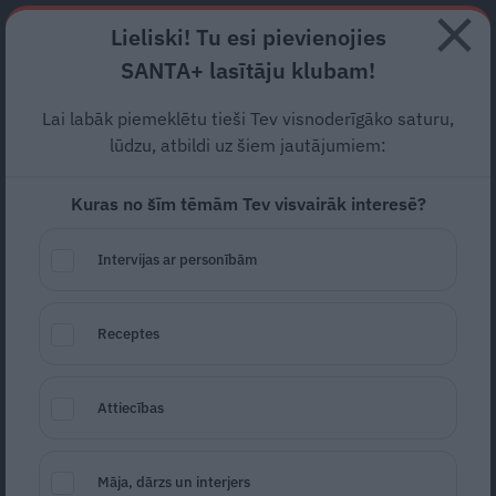
Abonē
Lieliski! Tu esi pievienojies
SANTA+ lasītāju klubam!
RECEPTES
NODERĪGI
JAUNĀKAIS
POPULĀRĀKAIS
Lai labāk piemeklētu tieši Tev visnoderīgāko saturu,
Preses Nama Kvartāla A
lūdzu, atbildi uz šiem jautājumiem:
klases biznesa centrā sākas
Kuras no šīm tēmām Tev visvairāk interesē?
iekšdarbi
Intervijas ar personībām
REKLĀMRAKSTS
08.05.2026
Receptes
Attiecības
Māja, dārzs un interjers