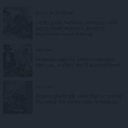
STILA NOSLĒPUMI
Ja tev patīk Natālijas Jansones stils:
lietas, rotas un zīmoli, ko vērts
aizņemties savai ikdienai
VASARA
Nokavēju sapulci, atvēru nepareizo
čatu un… nonācu mežā ar priekšnieci!
KULTŪRA
Ērģeles pludmalē, cirks Rīgā un teātris
Valmierā: kur doties šajās brīvdienās?