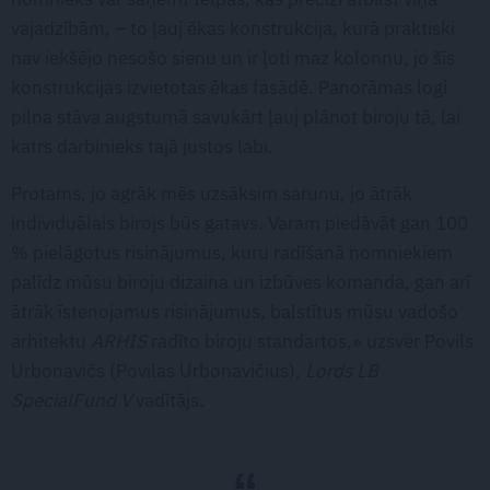
vajadzībām, – to ļauj ēkas konstrukcija, kurā praktiski
nav iekšējo nesošo sienu un ir ļoti maz kolonnu, jo šīs
konstrukcijas izvietotas ēkas fasādē. Panorāmas logi
pilna stāva augstumā savukārt ļauj plānot biroju tā, lai
katrs darbinieks tajā justos labi.
Protams, jo agrāk mēs uzsāksim sarunu, jo ātrāk
individuālais birojs būs gatavs. Varam piedāvāt gan 100
% pielāgotus risinājumus, kuru radīšanā nomniekiem
palīdz mūsu biroju dizaina un izbūves komanda, gan arī
ātrāk īstenojamus risinājumus, balstītus mūsu vadošo
arhitektu
ARHIS
radīto biroju standartos,» uzsver Povils
Urbonavičs (Povilas Urbonavičius),
Lords LB
SpecialFund V
vadītājs.