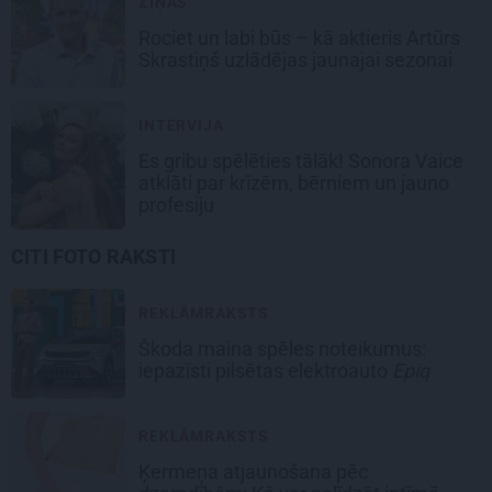
ZIŅAS
Rociet un labi būs – kā aktieris Artūrs
Skrastiņš uzlādējas jaunajai sezonai
INTERVIJA
Es gribu spēlēties tālāk! Sonora Vaice
atklāti par krīzēm, bērniem un jauno
profesiju
CITI FOTO RAKSTI
REKLĀMRAKSTS
Škoda maina spēles noteikumus:
iepazīsti pilsētas elektroauto
Epiq
REKLĀMRAKSTS
Ķermeņa atjaunošana pēc