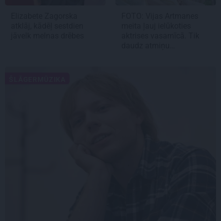
Elizabete Zagorska
FOTO:
Vijas Artmanes
atklāj, kādēļ sestdien
meita
ļauj ielūkoties
jāvelk melnas drēbes
aktrises vasarnīcā. Tik
daudz atmiņu…
ŠLĀGERMŪZIKA