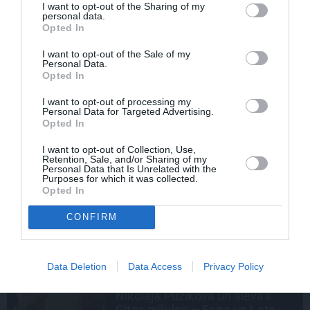
I want to opt-out of the Sharing of my
personal data.
Opted In
I want to opt-out of the Sale of my
PERSONĪBAS
Personal Data.
Noklusētās dzimtas saites,
Opted In
attiecības ar brāli un 7. bērns kā
la
brīnums: atklāta saruna ar Andri
I want to opt-out of processing my
Personal Data for Targeted Advertising.
Raču
Opted In
I want to opt-out of Collection, Use,
CIEMOS
Retention, Sale, and/or Sharing of my
Personal Data that Is Unrelated with the
«Vectēvam vajadzēja to vērienu
Purposes for which it was collected.
būvējot.» Kā Grišānu ģimene
Opted In
atjauno senās dzimtas mājas
CONFIRM
SLAVENĪBU MĪLUĻI
Data Deletion
Data Access
Privacy Policy
«Cilvēki mēdz sāpināt, bet suns
mīl, neskatoties ne uz ko.»
Nikolaja Puzikova un sievas
Gitas mīlules – Faira un Late