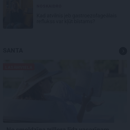
NOSKAIDRO
Kad atvilnis jeb gastroezofageālais
reflukss var kļūt bīstams?
SANTA
LASĀMVIELA
No smeldzīga trillera līdz vasarīgam