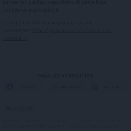
partneriem pielāgot vajadzībām vēl pirms ēkas
nodošanas ekspluatācijā.
Lai saņemtu informāciju par telpu nomu,
apmeklējiet:
https://presesnams.lv/lv/klusti-par-
nomnieku/
PADALIES AR DRAUGIEM
WHATSAPP
FACEBOOK
DRAUGIEM.LV
REKLĀMRAKSTS
Publikācijas saturs vai tās jebkāda apjoma daļa ir aizsargāts autortiesību
objekts Autortiesību likuma izpratnē, un tā izmantošana bez izdevēja