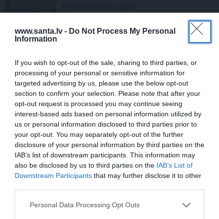
Pirts sezonas izlase
www.santa.lv -
Do Not Process My Personal
Information
REKLĀMRAKSTS
Pēteris Zālītis: Esmu prāta
If you wish to opt-out of the sale, sharing to third parties, or
mākslinieks
processing of your personal or sensitive information for
targeted advertising by us, please use the below opt-out
section to confirm your selection. Please note that after your
REKLĀMRAKSTS
opt-out request is processed you may continue seeing
interest-based ads based on personal information utilized by
Daugaviņš par mīlestību pret
us or personal information disclosed to third parties prior to
Mercedes
un
kosmisko
jaunā
your opt-out. You may separately opt-out of the further
elektroauto pieredzi
disclosure of your personal information by third parties on the
IAB’s list of downstream participants. This information may
REKLĀMRAKSTS
also be disclosed by us to third parties on the
IAB’s List of
Downstream Participants
that may further disclose it to other
Matu otrais cēliens
third parties.
Personal Data Processing Opt Outs