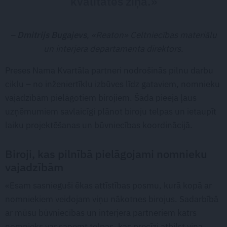
kvalitātes ziņā.»
– Dmitrijs Bugajevs
, «Reaton» Celtniecības materiālu
un interjera departamenta direktors.
Preses Nama Kvartāla partneri nodrošinās pilnu darbu
ciklu – no inženiertīklu izbūves līdz gataviem, nomnieku
vajadzībām pielāgotiem birojiem. Šāda pieeja ļaus
uzņēmumiem savlaicīgi plānot biroju telpas un ietaupīt
laiku projektēšanas un būvniecības koordinācijā.
Biroji, kas pilnībā pielāgojami nomnieku
vajadzībām
«Esam sasnieguši ēkas attīstības posmu, kurā kopā ar
nomniekiem veidojam viņu nākotnes birojus. Sadarbībā
ar mūsu būvniecības un interjera partneriem katrs
nomnieks var saņemt telpas, kas precīzi atbilst viņa