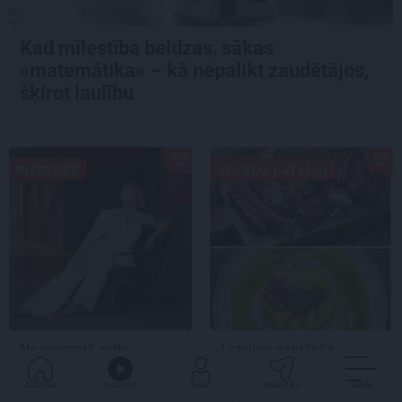
Kad mīlestība beidzas, sākas
«matemātika» – kā nepalikt zaudētājos,
šķirot laulību
PIEREDZE
APCEĻO LATVIJU
No mantotā zelta
Latvijas gardākās
lombardā līdz saviem
pieturvietas – kur
biznesiem. Investore
palutināt garšas
GALVENĀ
KLAUSIES
IENĀC
PADALĪTIES
VAIRĀK