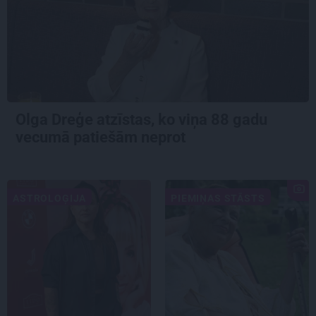
Olga Dreģe atzīstas, ko viņa 88 gadu
vecumā patiešām neprot
ASTROLOĢIJA
PIEMIŅAS STĀSTS