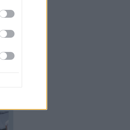
UNĀKIE
em.