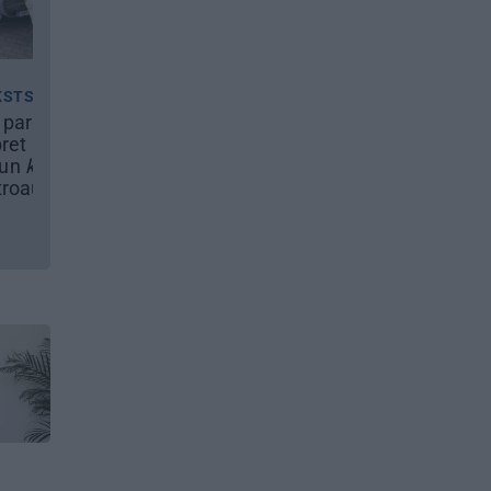
JAUNIE RŪPNIEKI
REKLĀMRAKSTS
Kā Mārupē top labākie
Pēteris Zālītis: Esmu
pārtvērējdroni pasaulē.
prāta mākslinieks
Agris Ķipurs atklāti par
militāro biznesu,
spriedzi un dzīves
draivu