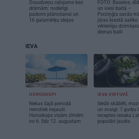
Draudzeņu ceļojums bez
FOTO: Baseins, dīd
drāmām: noderīgi
un viesi baltā –
padomi plānošanai un
Porziņģis savās m
16 galamērķu idejas
jūras krastā sarīko
vērienīgu dzimšan
dienas balli
IEVA
HOROSKOPI
IEVA VIRTUVĒ
Nekas šajā periodā
Ideāli skābēti, mazs
nenotiek nejauši.
un svaigi: 7 gurķu 
Horoskops visām zīmēm
receptes iesaka Lat
no 6. līdz 12. augustam
populāri ļaudis