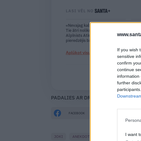
LASI VĒL NO
«Nevajag kalnos tēlot varoņus!
Stāst
Tie ātri noliks pie vietas.»
scenā
www.santa
Alpīnists Atis Plakans, kurš
Volfs
pieredzējis biedra bojāeju
Meksi
If you wish 
→
Aplūkot visus abonēšanas plānus
sensitive in
confirm you
continue se
Jau esi
information 
further disc
participants
Downstream 
PADALIES AR DRAUGIEM
FACEBOOK
DRAUGIEM.LV
Persona
I want t
JOKI
ANEKDOTES