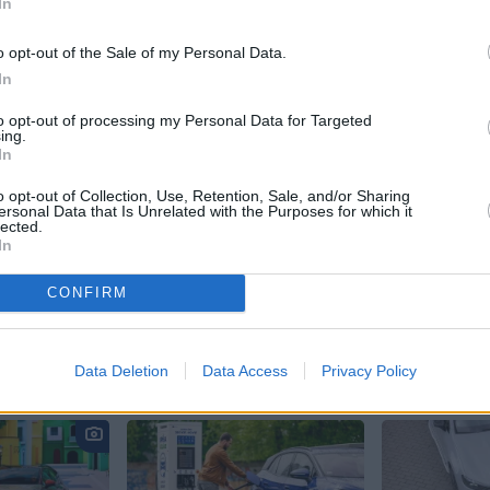
In
 aizsargāts autortiesību objekts Autortiesību likuma izpratnē, un tā
rāk lasi
šeit
o opt-out of the Sale of my Personal Data.
In
JA
to opt-out of processing my Personal Data for Targeted
ing.
s!
In
o opt-out of Collection, Use, Retention, Sale, and/or Sharing
ersonal Data that Is Unrelated with the Purposes for which it
lected.
In
 Santa.lv profilu vai kādu no šiem sociālo tīklu profili
CONFIRM
Data Deletion
Data Access
Privacy Policy