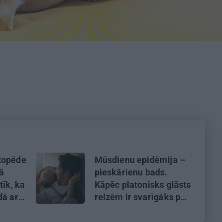
topēde
Mūsdienu epidēmija –
kā
pieskārienu bads.
tīk, ka
Kāpēc platonisks glāsts
dā ar
reizēm ir svarīgāks par
seksuālu tuvību