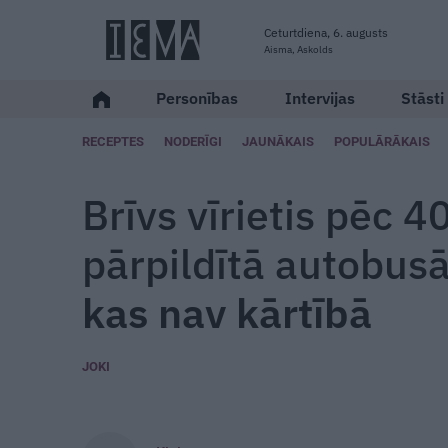
Ceturtdiena, 6. augusts
Aisma, Askolds
Personības
Intervijas
Stāsti
RECEPTES
NODERĪGI
JAUNĀKAIS
POPULĀRĀKAIS
Brīvs vīrietis pēc 4
pārpildītā autobusā
kas nav kārtībā
JOKI