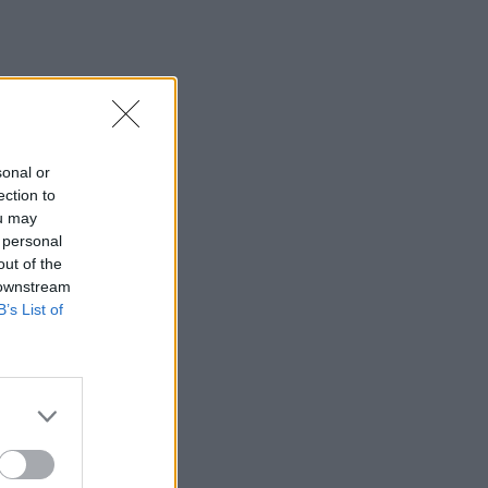
sonal or
ection to
ou may
 personal
out of the
 downstream
B’s List of