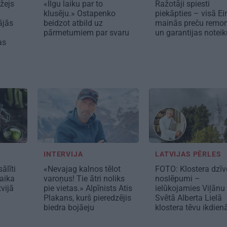
žejs
«Ilgu laiku par to
Ražotāji spiesti
klusēju.» Ostapenko
piekāpties – visā Ei
ājās
beidzot atbild uz
mainās preču remo
pārmetumiem par svaru
un garantijas notei
as
INTERVIJA
LATVIJAS PĒRLES
ālīti
«Nevajag kalnos tēlot
FOTO: Klostera dzīv
laika
varoņus! Tie ātri noliks
noslēpumi –
vijā
pie vietas.» Alpīnists Atis
ielūkojamies Viļānu
Plakans, kurš pieredzējis
Svētā Alberta Lielā
biedra bojāeju
klostera tēvu ikdien