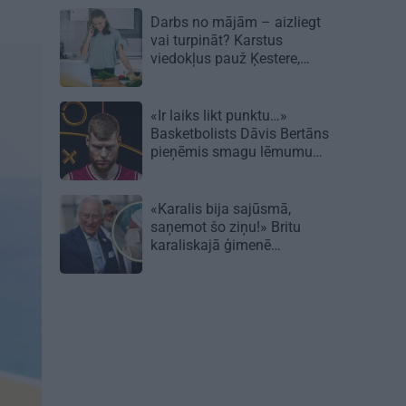
Darbs no mājām – aizliegt
vai turpināt? Karstus
viedokļus pauž Ķestere,
Rasnačs un daudzi citi
«Ir laiks likt punktu…»
Basketbolists Dāvis Bertāns
pieņēmis smagu lēmumu
un dod solījumu saviem
biedriem
«Karalis bija sajūsmā,
saņemot šo ziņu!» Britu
karaliskajā ģimenē
piedzimusi princesīte