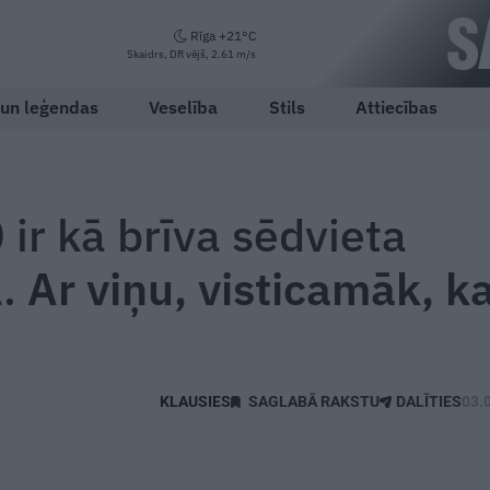
Rīga +21°C
Skaidrs, DR vējš, 2.61 m/s
 un leģendas
Veselība
Stils
Attiecības
0 ir kā brīva sēdvieta
.
Ar viņu, visticamāk, k
SAGLABĀ RAKSTU
DALĪTIES
03.