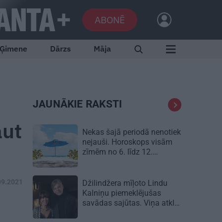
ABONĒ
Ģimene
Dārzs
Māja
JAUNĀKIE RAKSTI
aut
Nekas šajā periodā nenotiek
nejauši. Horoskops visām
zīmēm no 6. līdz 12.
augustam
09.2021
Džilindžera mīļoto Lindu
Kalniņu piemeklējušas
savādas sajūtas. Viņa atklāj
iemeslu