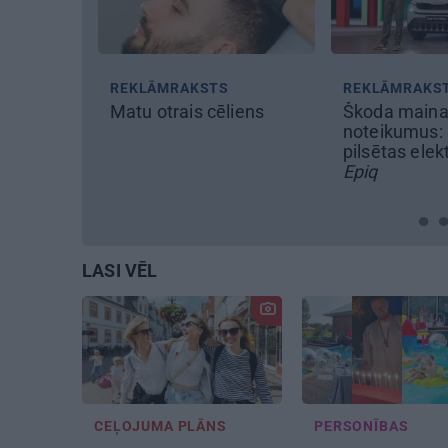
KLĀMRAKSTS
REKLĀMRAKSTS
tu otrais cēliens
Škoda maina spēles
noteikumus: iepazīsti
pilsētas elektroauto
Epiq
LASI VĒL
CEĻOJUMA PLĀNS
PERSONĪBAS