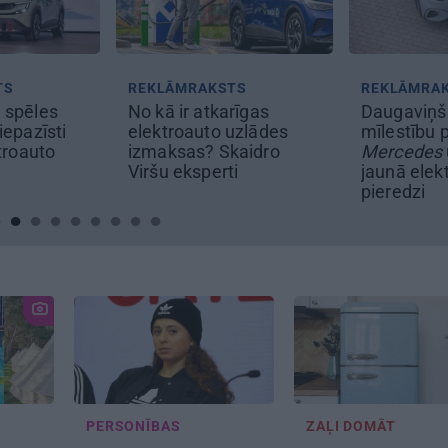
REKLĀMRAKSTS
REKLĀMRAKSTS
No kā ir atkarīgas
Daugaviņš par
elektroauto uzlādes
mīlestību pret
izmaksas? Skaidro
Mercedes
un
kosmisko
Viršu eksperti
jaunā elektroauto
pieredzi
PERSONĪBAS
ZAĻI DOMĀT