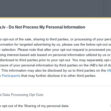
s, kas pārspēj kino
Draudzeņu ceļojums bez
rijus: Kā Liepājas zēns
drāmām: noderīgi padomi
.lv -
Do Not Process My Personal Information
 Ruvinskis kļuva par
plānošanai un 16 galamērķu
kas superzvaigzni
idejas
to opt-out of the sale, sharing to third parties, or processing of your per
formation for targeted advertising by us, please use the below opt-out s
r selection. Please note that after your opt-out request is processed y
eing interest-based ads based on personal information utilized by us or
abonents?
Ienākt portālā
disclosed to third parties prior to your opt-out. You may separately opt-
losure of your personal information by third parties on the IAB’s list of
. This information may also be disclosed by us to third parties on the
IA
Participants
that may further disclose it to other third parties.
WHATSAPP
l Data Processing Opt Outs
o opt-out of the Sharing of my personal data.