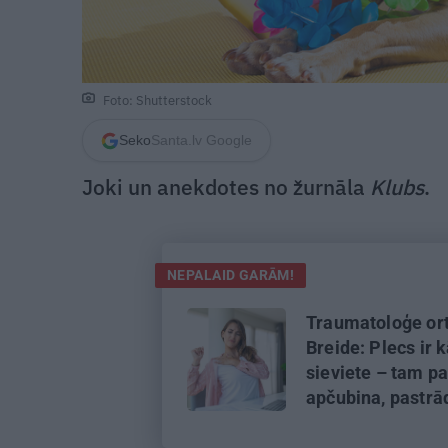
Foto: Shutterstock
Seko
Santa.lv Google
Joki un anekdotes no žurnāla
Klubs
.
NEPALAID GARĀM!
Traumatoloģe or
Breide: Plecs ir 
sieviete – tam pa
apčubina, pastrā
viņu, padarbojas,
pavingro