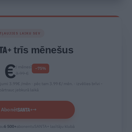
TĻAUJIES LAIKU SEV
trīs mēnešus
 €
/ mēnesī
−75%
3.99 €
jumi 3.99€ /mēn · pēc tam 3.99 €/ mēn. ·
izvēlies brīvi -
pārtrauc jebkurā laikā
Abonēt
→
au
6 500
+
abonentu
SANTA+ lasītāju klubā