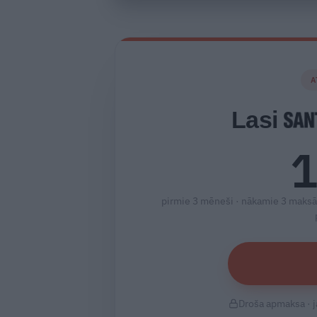
A
Lasi
1
pirmie 3 mēneši · nākamie 3 maksā
Droša apmaksa · j