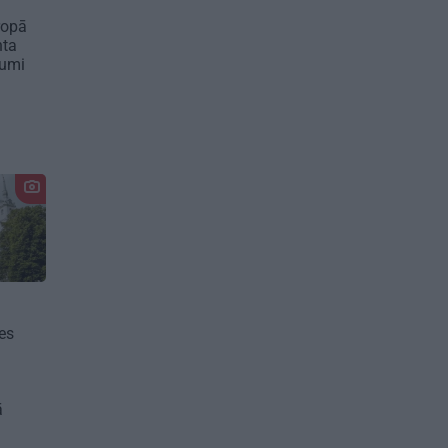
ropā
nta
kumi
es
ā