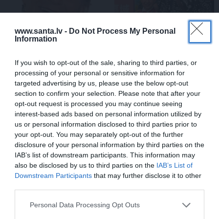
www.santa.lv -
Do Not Process My Personal
Information
VIDEO: Mīlgrāve ļaujas
Millers atklāj, kā Taivānā
erotiskai dejai ar
ar dēlu pārdzīvojuši
If you wish to opt-out of the sale, sharing to third parties, or
Eirovīzijas zvaigzni – 35
zemestrīci
processing of your personal or sensitive information for
gadus vecu skaistuli
targeted advertising by us, please use the below opt-out
section to confirm your selection. Please note that after your
opt-out request is processed you may continue seeing
interest-based ads based on personal information utilized by
SLAVENĪBAS
us or personal information disclosed to third parties prior to
your opt-out. You may separately opt-out of the further
disclosure of your personal information by third parties on the
IAB’s list of downstream participants. This information may
also be disclosed by us to third parties on the
IAB’s List of
Downstream Participants
that may further disclose it to other
third parties.
Personal Data Processing Opt Outs