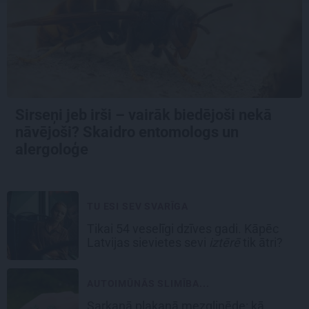
Sirseņi jeb irši – vairāk biedējoši nekā
nāvējoši? Skaidro entomologs un
alergoloģe
TU ESI SEV SVARĪGA
Tikai 54 veselīgi dzīves gadi. Kāpēc
Latvijas sievietes sevi
iztērē
tik ātri?
AUTOIMŪNĀS SLIMĪBA...
Sarkanā plakanā mezgliņēde: kā