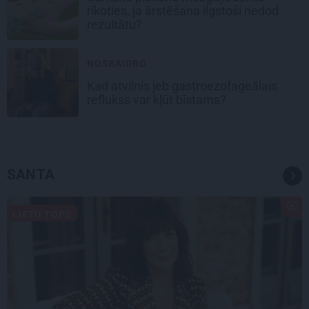
rīkoties, ja ārstēšana ilgstoši nedod
rezultātu?
NOSKAIDRO
Kad atvilnis jeb gastroezofageālais
reflukss var kļūt bīstams?
SANTA
LIETU TOPS