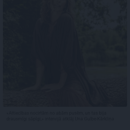
«Attiecības nocirtām no abām pusēm, un tas bija
drausmīgi sāpīgi,» intervijā atklāj Una Gulbe-Kārkliņa