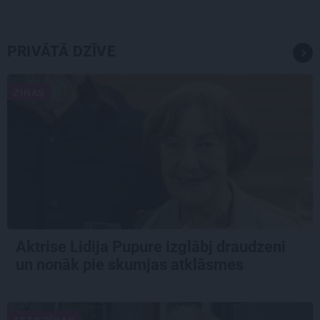
PRIVĀTĀ DZĪVE
ZIŅAS
Aktrise Lidija Pupure izglābj draudzeni
un nonāk pie skumjas atklāsmes