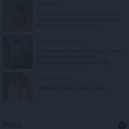
MOTOCIKLI
Goblina aizraujošākie moto maršruti
– leģendārais instruktors Ģirts Vilnis
iesaka, kurp doties šovasar
STARPVALSTU ATTIEC...
«Ja atzīstam lietas, kādas tās ir, esam
kaili lauka vidū.» Gabrieļus
Landsberģis par Baltijas drošību
REKLĀMRAKSTS
Ceļvedis vīrietim ar lieko svaru
PĒRLE