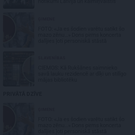
notikumi Latvijā un kaimiņvalstīs
ĢIMENE
FOTO: «Ja es šodien varētu satikt šo
mazo zēnu…» Dons pirms koncerta
dalījies ļoti personiskā stāstā
SLAVENĪBAS
CIEMOS: Kā Rukšānes saimnieko
savā lauku rezidencē ar dīķi un stilīgo
mājas bibliotēku
PRIVĀTĀ DZĪVE
ĢIMENE
FOTO: «Ja es šodien varētu satikt šo
mazo zēnu…» Dons pirms koncerta
dalījies ļoti personiskā stāstā