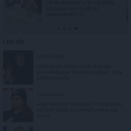
uzlādes izmaksas? Skaidro Viršu
eksperti
LASI VĒL
PERSONĪBAS
Džilindžera mīļoto Lindu Kalniņu
piemeklējušas savādas sajūtas. Viņa
atklāj iemeslu
PERSONĪBAS
«Ilgu laiku par to klusēju.» Ostapenko
beidzot atbild uz pārmetumiem par
svaru