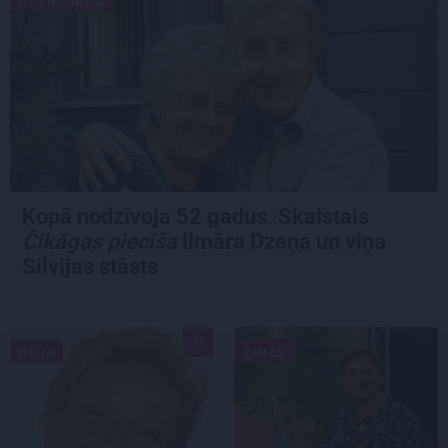
ATTIECĪBAS
Kopā nodzīvoja 52 gadus. Skaistais
Čikāgas piecīša
Ilmāra Dzeņa un viņa
Silvijas stāsts
DEJA
ZIŅAS