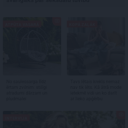
ATPŪTA VASARĀ
KOPĀ ZAĻĀK
No saulessarga līdz
Tavs lētais krekls nemaz
ērtam zvilnim: stilīgi
nav tik lēts. Kā ātrā mode
atradumi dārzam un
ietekmē vidi un ko darīt
pludmalei
ar lieko apģērbu
INTERVIJA