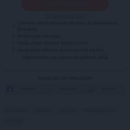
VĒLOS IZMĒĢINĀT!
Citi abonēšanas plāni
Labākais saturs vienuviet no mūsu 12 drukātajiem
žurnāliem
Ekskluzīvas intervijas
Pieeja visam saturam jebkurā ierīcē
Samazināts reklāmu daudzums visā portālā
Abonementu var pārtraukt jebkurā laikā
PADALIES AR DRAUGIEM
FACEBOOK
DRAUGIEM.LV
WHATSAPP
SLAVENĪBAS
VENĒCIJA
HOLIVUDA
MODE VĪRIEŠIEM
AKTIERIS