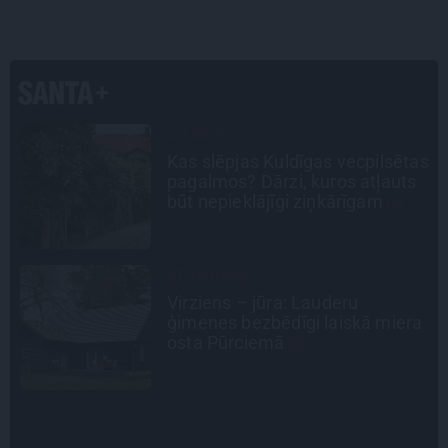
INTERVIJA
as
«Nevajag kalnos tēlot varoņus!
Tie ātri noliks pie vietas.»
Alpīnists Atis Plakans, kurš
pieredzējis biedra bojāeju
PERSONĪBAS
Noklusētās dzimtas saites,
a
attiecības ar brāli un 7. bērns kā
brīnums: atklāta saruna ar Andri
Raču
INTERVIJA
«Pārsteigumu un veiksmes pilns