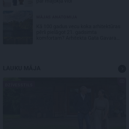
par mājokļa vidi
MĀJAS ANATOMIJA
Kā 100 gadus vecu koka arhitektūras
pērli pielāgot 21. gadsimta
komfortam? Arhitekta Gata Gavara
pieredze
LAUKU MĀJA
DZĪVESSTILS