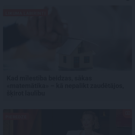
LIKUMA LABIRINTI
Kad mīlestība beidzas, sākas
«matemātika» – kā nepalikt zaudētājos,
šķirot laulību
PIEREDZE