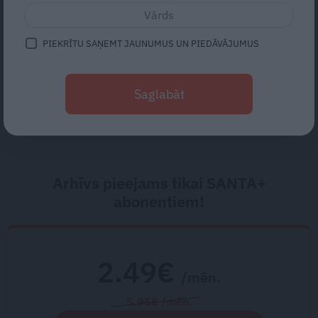
svarīgāks par seksuālu tuvību
PIEKRĪTU SAŅEMT JAUNUMUS UN PIEDĀVĀJUMUS
Kāpēc sēdoša darba darītājiem
pleci mēdz sāpēt biežāk nekā
fiziskā darba veicējiem
Saglabāt
Arhīvs pieejams tikai SANTA+
abonentiem!
2.49€
/mēn.
5.95€ /mēn.