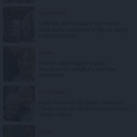
SLAVENĪBAS
CIEMOS: Kā Rukšānes saimnieko
savā lauku rezidencē ar dīķi un stilīgo
mājas bibliotēku
ZIŅAS
Aktrise Lidija Pupure izglābj
draudzeni un nonāk pie skumjas
atklāsmes
ATTIECĪBAS
Kopā nodzīvoja 52 gadus. Skaistais
Čikāgas piecīša
Ilmāra Dzeņa un viņa
Silvijas stāsts
ZIŅAS