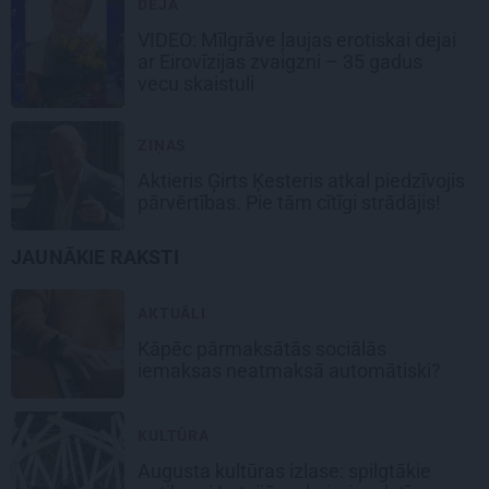
DEJA
VIDEO: Mīlgrāve ļaujas erotiskai dejai
ar Eirovīzijas zvaigzni – 35 gadus
vecu skaistuli
ZIŅAS
Aktieris Ģirts Ķesteris atkal piedzīvojis
pārvērtības. Pie tām cītīgi strādājis!
JAUNĀKIE RAKSTI
AKTUĀLI
Kāpēc pārmaksātās sociālās
iemaksas neatmaksā automātiski?
KULTŪRA
Augusta kultūras izlase: spilgtākie