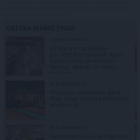
Publikācijas saturs vai tās jebkāda apjoma daļa ir aizsargāts autortiesību
objekts Autortiesību likuma izpratnē, un tā izmantošana bez izdevēja
atļaujas ir aizliegta. Vairāk lasi
šeit
SATURA MĀRKETINGS
REKLĀMRAKSTS
Škoda maina spēles
noteikumus: iepazīsti pilsētas
elektroauto
Epiq
REKLĀMRAKSTS
Matu otrais cēliens
REKLĀMRAKSTS
No kā ir atkarīgas elektroauto