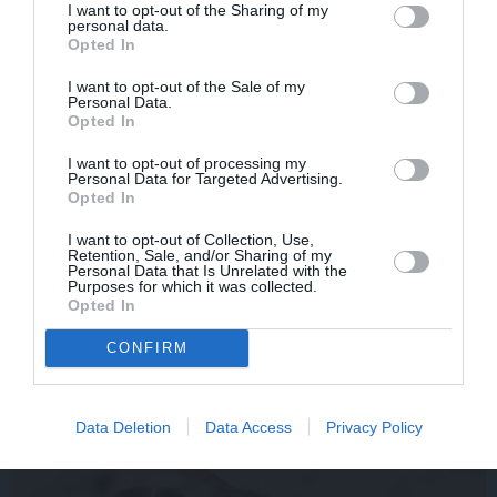
I want to opt-out of the Sharing of my
personal data.
Opted In
I want to opt-out of the Sale of my
Personal Data.
Opted In
I want to opt-out of processing my
Personal Data for Targeted Advertising.
Opted In
Inese Vaikule saņem īpašu komplimentu no Laura
I want to opt-out of Collection, Use,
Reinika. Lūk, ko viņš pamanījis!
Retention, Sale, and/or Sharing of my
Personal Data that Is Unrelated with the
Purposes for which it was collected.
Opted In
CONFIRM
IEVAS VESELĪBA
Data Deletion
Data Access
Privacy Policy
AKTUĀLI