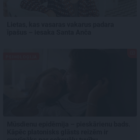
Lietas, kas vasaras vakarus padara
īpašus – iesaka Santa Anča
PSIHOLOĢIJA
Mūsdienu epidēmija – pieskārienu bads.
Kāpēc platonisks glāsts reizēm ir
svarīgāks par seksuālu tuvību