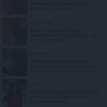
Millers atklāj, kā Taivānā ar dēlu
pārdzīvojuši zemestrīci
SLAVENĪBAS
Inese Vaikule saņem īpašu
komplimentu no Laura Reinika. Lūk,
ko viņš pamanījis!
INTERESANTI
VIDEO: Slavenās pundurcūkas
saimnieks pēc mīluļa nāves ticis pie
cita Žorika. Dzimusi jauna zvaigzne
STILS
Repšes bijusī sieva pucējas kā jauna
meitene un atklāj sava lieliskā
auguma noslēpumu