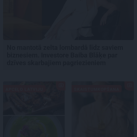
No mantotā zelta lombardā līdz saviem
biznesiem. Investore Baiba Blāķe par
dzīves skarbajiem pagriezieniem
APCEĻO LATVIJU
SKAISTUMKOPŠANA