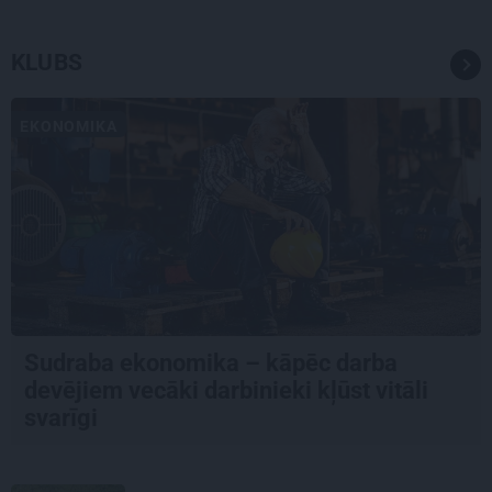
KLUBS
EKONOMIKA
Sudraba ekonomika – kāpēc darba
devējiem vecāki darbinieki kļūst vitāli
svarīgi