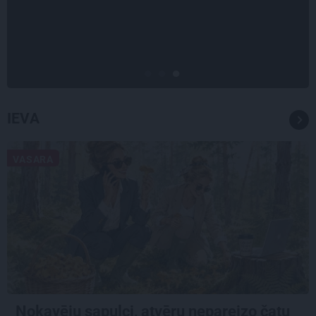
gads!» Raimonda Paula jaunā
mūza – Gerda Timrota
IEVA
VASARA
Nokavēju sapulci, atvēru nepareizo čatu