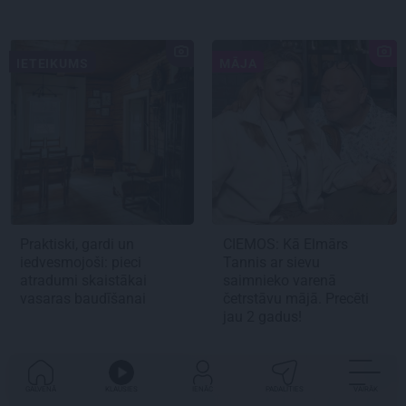
IETEIKUMS
MĀJA
Praktiski, gardi un
CIEMOS:
Kā Elmārs
iedvesmojoši: pieci
Tannis ar sievu
atradumi skaistākai
saimnieko varenā
vasaras baudīšanai
četrstāvu mājā.
Precēti
jau 2 gadus!
IEDVESMA
GALVENĀ
KLAUSIES
IENĀC
PADALĪTIES
VAIRĀK