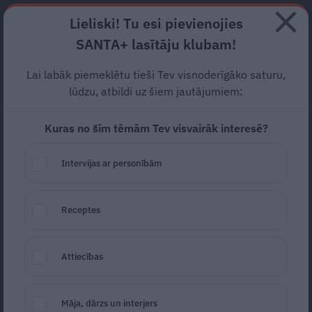
Abonē
Lieliski! Tu esi pievienojies
SANTA+ lasītāju klubam!
RECEPTES
NODERĪGI
JAUNĀKAIS
POPULĀRĀKAIS
Lai labāk piemeklētu tieši Tev visnoderīgāko saturu,
VIDEO:
60 ir jaunie 30.
lūdzu, atbildi uz šiem jautājumiem:
Aktiera Džordža Klūnija deja
Kuras no šīm tēmām Tev visvairāk interesē?
Venēcijā
savaldzina visus!
Intervijas ar personībām
SLAVENĪBAS
03.09.2024
Receptes
Marta Kalniņa-Avotiņa
portals@santa.lv
Attiecības
Māja, dārzs un interjers