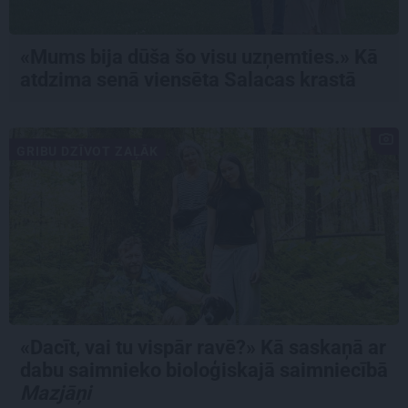
«Mums bija dūša šo visu uzņemties.» Kā
atdzima senā viensēta Salacas krastā
GRIBU DZĪVOT ZAĻĀK
«Dacīt, vai tu vispār ravē?» Kā saskaņā ar
dabu saimnieko bioloģiskajā saimniecībā
Mazjāņi