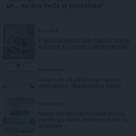
un… nonācu mežā ar priekšnieci!
KULTŪRA
Ērģeles pludmalē, cirks Rīgā un teātris
Valmierā: kur doties šajās brīvdienās?
PĀRDOMĀM
«Citiem iet vēl sliktāk» nav nekāds
mierinājums. Skaidro Diāna Zande
HOROSKOPI
Nekas šajā periodā nenotiek nejauši.
Horoskops visām zīmēm no 6. līdz 12.
augustam