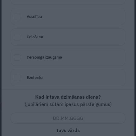
Veselība
Ceļošana
Foto: Shutterstock (Silvi Photo)
Personīgā izaugsme
Seko
Santa.lv Google
Džordžs Klūnijs ir kā labs vīns – jo vecāks, jo
Ezoterika
pievilcīgāks.
Kad ir tava dzimšanas diena?
(jubilāriem sūtām īpašus pārsteigumus)
NEPALAID GARĀM!
Mūsdienu epidēmija –
pieskārienu bads. Kāpēc
Tavs vārds
platonisks glāsts reizēm ir