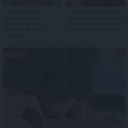
Latvijas gardākās
Sausums, apsārtums un
pieturvietas – kur
kaprīza āda? Pazīmes, ka
palutināt garšas
nemanāmi sabojāts ādas
kārpiņas, apceļojot
galvenais aizsargvairogs
novadus
NODERĪGI