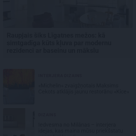
Raupjais šiks Līgatnes mežos: kā
simtgadīga kūts kļuva par modernu
rezidenci ar baseinu un mākslu
INTERJERA DIZAINS
«Michelin» zvaigžņotais Maksims
Cekots atklājis jaunu restorānu «Kíce»
DIZAINS
Iedvesma no Milānas – interjera
idejas, kas maina mūsu priekšstatu