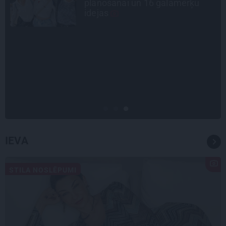
Volfs Ruvinskis kļuva par
Meksikas superzvaigzni
SLAVENĪBU MĪLUĻI
«Cilvēki mēdz sāpināt, bet suns
mīl, neskatoties ne uz ko.»
Nikolaja Puzikova un sievas
Gitas mīlules – Faira un Late
IEVA
STILA NOSLĒPUMI