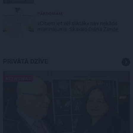
PĀRDOMĀM
«Citiem iet vēl sliktāk» nav nekāds
mierinājums. Skaidro Diāna Zande
PRIVĀTĀ DZĪVE
ATTIECĪBAS