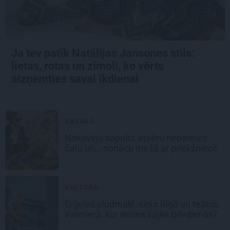
Ja tev patīk Natālijas Jansones stils:
lietas, rotas un zīmoli, ko vērts
aizņemties savai ikdienai
VASARA
Nokavēju sapulci, atvēru nepareizo
čatu un… nonācu mežā ar priekšnieci!
KULTŪRA
Ērģeles pludmalē, cirks Rīgā un teātris
Valmierā: kur doties šajās brīvdienās?