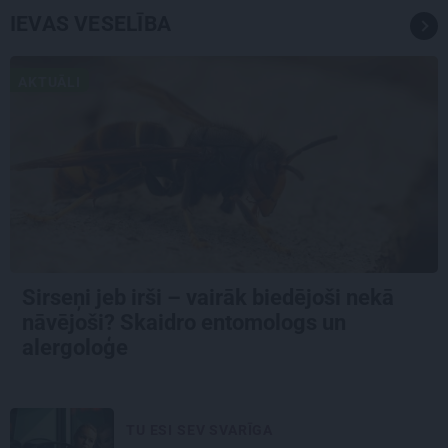
IEVAS VESELĪBA
AKTUĀLI
Sirseņi jeb irši – vairāk biedējoši nekā
nāvējoši? Skaidro entomologs un
alergoloģe
TU ESI SEV SVARĪGA