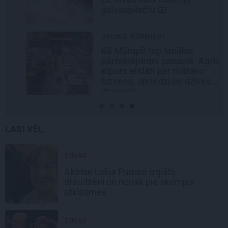
galvaspilsētu
JAUNIE RŪPNIEKI
Kā Mārupē top labākie
pārtvērējdroni pasaulē. Agris
Ķipurs atklāti par militāro
biznesu, spriedzi un dzīves
draivu
LASI VĒL
ZIŅAS
Aktrise Lidija Pupure izglābj
draudzeni un nonāk pie skumjas
atklāsmes
ZIŅAS