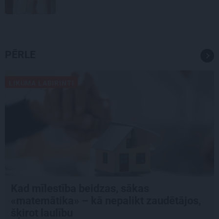
PĒRLE
LIKUMA LABIRINTI
Kad mīlestība beidzas, sākas
«matemātika» – kā nepalikt zaudētājos,
šķirot laulību