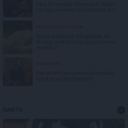
Tikai 54 veselīgi dzīves gadi. Kāpēc
Latvijas sievietes sevi
iztērē
tik ātri?
AUTOIMŪNĀS SLIMĪBA...
Sarkanā plakanā mezgliņēde: kā
rīkoties, ja ārstēšana ilgstoši nedod
rezultātu?
NOSKAIDRO
Kad atvilnis jeb gastroezofageālais
reflukss var kļūt bīstams?
SANTA
KULTŪRA