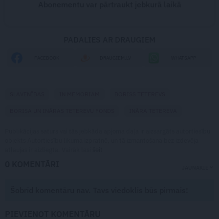
Abonementu var pārtraukt jebkurā laikā
PADALIES AR DRAUGIEM
FACEBOOK
DRAUGIEM.LV
WHATSAPP
SLAVENĪBAS
IN MEMORIAM
BORISS TETEREVS
BORISA UN INĀRAS TETEREVU FONDS
INĀRA TETEREVA
Publikācijas saturs vai tās jebkāda apjoma daļa ir aizsargāts autortiesību
objekts Autortiesību likuma izpratnē, un tā izmantošana bez izdevēja
atļaujas ir aizliegta. Vairāk lasi
šeit
0 KOMENTĀRI
JAUNĀKIE
Šobrīd komentāru nav. Tavs viedoklis būs pirmais!
PIEVIENOT KOMENTĀRU