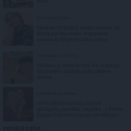
sulu!
ŠLĀGERMŪZIKA
Edvards Strazdiņš atklāti pasaka, ko
domā par Bumbieri. Neparasta
saruna ar šlāgermūzikas princi
LEĢENDAS STĀSTS
Mistika un atrastie radi. Kā «Likteņa
līdumnieki» mainīja pašu aktieru
dzīves
DZIMŠANAS DIENA
«It kā pēkšņi es būtu kļuvusi
gaisīgāka, jaunāka, vieglāka…» Ērikas
Eglijas-Grāveles mazais sievišķīgais
noslēpums
PRIVĀTĀ DZĪVE