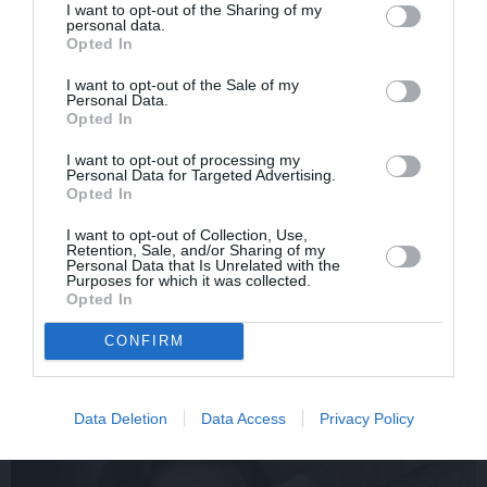
I want to opt-out of the Sharing of my
PIEMIŅA
ZIŅAS
personal data.
Opted In
I want to opt-out of the Sale of my
Personal Data.
Opted In
I want to opt-out of processing my
Personal Data for Targeted Advertising.
Opted In
«Viņa gatavojās pārejai.»
FOTO: Šīs skaistules
I want to opt-out of Collection, Use,
Retention, Sale, and/or Sharing of my
Slavenās folkloristes
priekšā noliecās pat
Personal Data that Is Unrelated with the
meita atceras Helmī
operzvaigznes Kristīne
Purposes for which it was collected.
Staltes dzīves izskaņu
Opolais un Plasido
Opted In
Domingo
CONFIRM
PERSONĪBAS
Data Deletion
Data Access
Privacy Policy