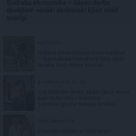
Sudraba ekonomika – kāpēc darba
devējiem vecāki darbinieki kļūst vitāli
svarīgi
MOTOCIKLI
Goblina aizraujošākie moto maršruti
– leģendārais instruktors Ģirts Vilnis
iesaka, kurp doties šovasar
STARPVALSTU ATTIEC...
«Ja atzīstam lietas, kādas tās ir, esam
kaili lauka vidū.» Gabrieļus
Landsberģis par Baltijas drošību
REKLĀMRAKSTS
Ceļvedis vīrietim ar lieko svaru