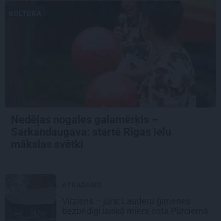
KULTŪRA
Nedēļas nogales galamērķis –
Sarkandaugava: startē Rīgas ielu
mākslas svētki
ATRADUMS
Virziens – jūra: Lauderu ģimenes
bezbēdīgi laiskā miera osta Pūrciemā