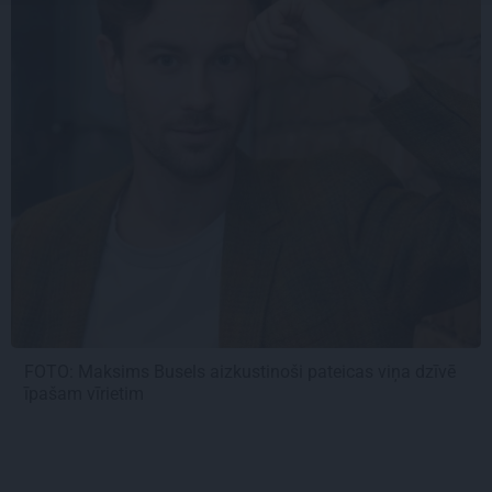
FOTO: Maksims Busels aizkustinoši pateicas viņa dzīvē
īpašam vīrietim