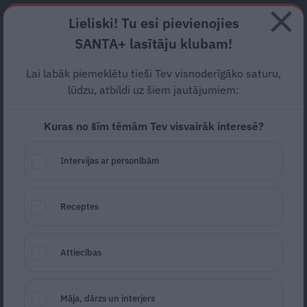
Abonē
Lieliski! Tu esi pievienojies
SANTA+ lasītāju klubam!
RECEPTES
NODERĪGI
JAUNĀKAIS
POPULĀRĀKAIS
Lai labāk piemeklētu tieši Tev visnoderīgāko saturu,
Mūžībā devies filantrops,
lūdzu, atbildi uz šiem jautājumiem:
Borisa un Ināras Teterevu
Kuras no šīm tēmām Tev visvairāk interesē?
fonda dibinātājs
Boriss
Intervijas ar personībām
Teterevs
SLAVENĪBAS
21.09.2019
Receptes
Santa.lv
Redakcija
portals@santa.lv
Attiecības
Māja, dārzs un interjers