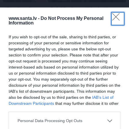
Par ko sievas priekšā visu mūžu jutās
vainīgs dzejnieks Jānis Peters
www.santa.lv -
Do Not Process My Personal
Information
If you wish to opt-out of the sale, sharing to third parties, or
PIEMIŅA
processing of your personal or sensitive information for
targeted advertising by us, please use the below opt-out
section to confirm your selection. Please note that after your
opt-out request is processed you may continue seeing
interest-based ads based on personal information utilized by
us or personal information disclosed to third parties prior to
your opt-out. You may separately opt-out of the further
disclosure of your personal information by third parties on the
IAB’s list of downstream participants. This information may
also be disclosed by us to third parties on the
IAB’s List of
FOTO: Ļaudis atvadās no mūžībā
Downstream Participants
that may further disclose it to other
aizsauktā narkologa Jāņa Strazdiņa
third parties.
Personal Data Processing Opt Outs