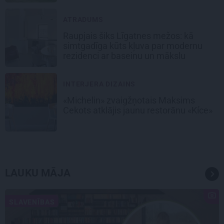
ATRADUMS
Raupjais šiks Līgatnes mežos: kā
simtgadīga kūts kļuva par modernu
rezidenci ar baseinu un mākslu
INTERJERA DIZAINS
«Michelin» zvaigžņotais Maksims
Cekots atklājis jaunu restorānu «Kíce»
LAUKU MĀJA
SLAVENĪBAS