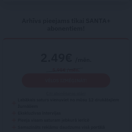
Arhīvs pieejams tikai SANTA+
abonentiem!
2.49€
/mēn.
5.95€ /mēn.
VĒLOS IZMĒĢINĀT!
Citi abonēšanas plāni
Labākais saturs vienuviet no mūsu 12 drukātajiem
žurnāliem
Ekskluzīvas intervijas
Pieeja visam saturam jebkurā ierīcē
Samazināts reklāmu daudzums visā portālā