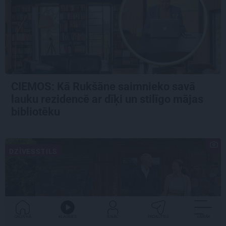
CIEMOS: Kā Rukšāne saimnieko savā
lauku rezidencē ar dīķi un stilīgo mājas
bibliotēku
DZĪVESSTILS
GALVENĀ
KLAUSIES
IENĀC
PADALĪTIES
VAIRĀK