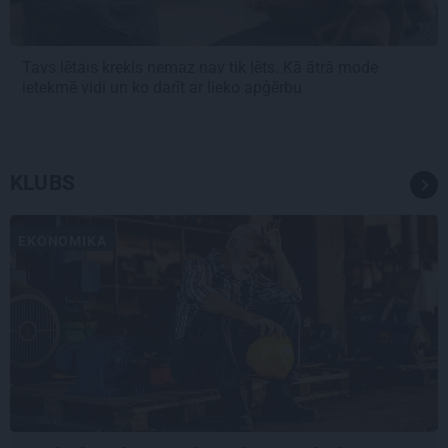
Tavs lētais krekls nemaz nav tik lēts. Kā ātrā mode
ietekmē vidi un ko darīt ar lieko apģērbu
KLUBS
EKONOMIKA