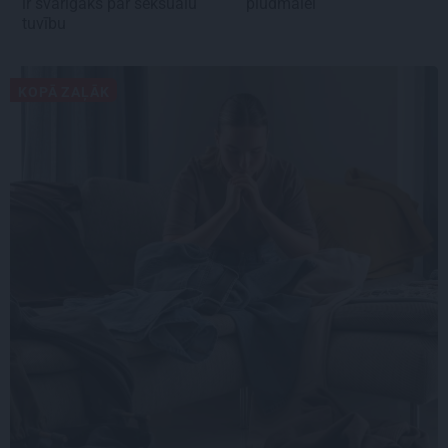
ir svarīgāks par seksuālu
pludmalei
tuvību
KOPĀ ZAĻĀK