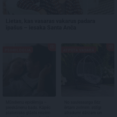
Lietas, kas vasaras vakarus padara
īpašus – iesaka Santa Anča
PSIHOLOĢIJA
ATPŪTA VASARĀ
Mūsdienu epidēmija –
No saulessarga līdz
pieskārienu bads. Kāpēc
ērtam zvilnim: stilīgi
platonisks glāsts reizēm
atradumi dārzam un