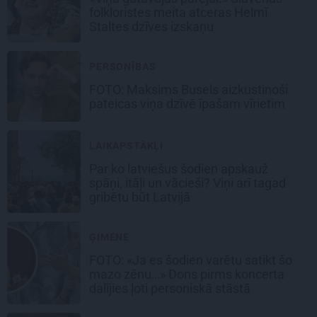
folkloristes meita atceras Helmī
Staltes dzīves izskaņu
PERSONĪBAS
FOTO: Maksims Busels aizkustinoši
pateicas viņa dzīvē īpašam vīrietim
LAIKAPSTĀKĻI
Par ko latviešus šodien apskauž
spāņi, itāļi un vācieši? Viņi arī tagad
gribētu būt Latvijā
ĢIMENE
FOTO: «Ja es šodien varētu satikt šo
mazo zēnu…» Dons pirms koncerta
dalījies ļoti personiskā stāstā