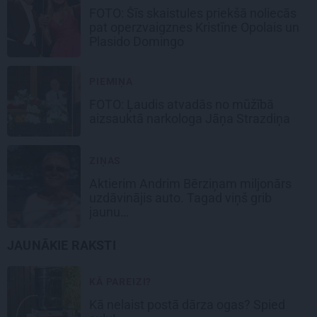
FOTO: Šīs skaistules priekšā noliecās
pat operzvaigznes Kristīne Opolais un
Plasido Domingo
PIEMIŅA
FOTO: Ļaudis atvadās no mūžībā
aizsauktā narkologa Jāņa Strazdiņa
ZIŅAS
Aktierim Andrim Bērziņam miljonārs
uzdāvinājis auto. Tagad viņš grib
jaunu…
JAUNĀKIE RAKSTI
KĀ PAREIZI?
Kā nelaist postā dārza ogas? Spied