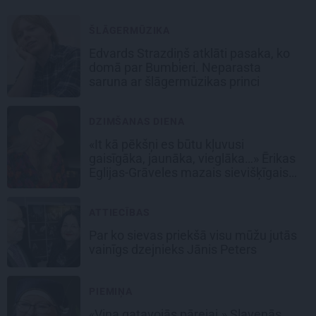
ŠLĀGERMŪZIKA
Edvards Strazdiņš atklāti pasaka, ko
domā par Bumbieri. Neparasta
saruna ar šlāgermūzikas princi
DZIMŠANAS DIENA
«It kā pēkšņi es būtu kļuvusi
gaisīgāka, jaunāka, vieglāka…» Ērikas
Eglijas-Grāveles mazais sievišķīgais
noslēpums
ATTIECĪBAS
Par ko sievas priekšā visu mūžu jutās
vainīgs dzejnieks Jānis Peters
PIEMIŅA
«Viņa gatavojās pārejai.» Slavenās