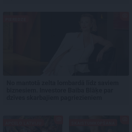
PIEREDZE
No mantotā zelta lombardā līdz saviem
biznesiem. Investore Baiba Blāķe par
dzīves skarbajiem pagriezieniem
APCEĻO LATVIJU
SKAISTUMKOPŠANA