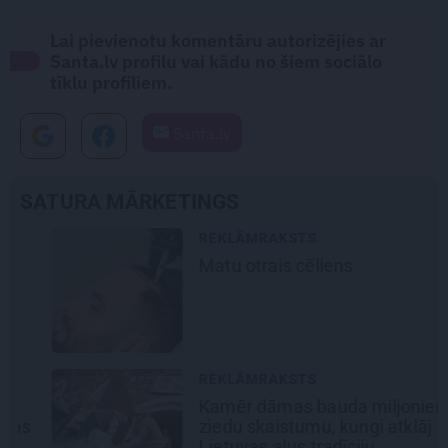
Lai pievienotu komentāru autorizējies ar
Santa.lv profilu vai kādu no šiem sociālo
tīklu profiliem.
Santa.lv
SATURA MĀRKETINGS
REKLĀMRAKSTS
Matu otrais cēliens
REKLĀMRAKSTS
Kamēr dāmas bauda miljoniem
ziedu skaistumu, kungi atklāj
Lietuvas alus tradīciju