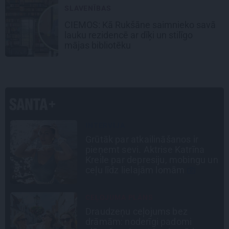
SLAVENĪBAS
CIEMOS: Kā Rukšāne saimnieko savā
lauku rezidencē ar dīķi un stilīgo
mājas bibliotēku
INTERVIJA
Tumši samtaina balss un
tērauda mugurkauls. Raimonda
n
Paula jaunā mūza – Gerda
Timrota
DZĪVESSTĀSTS
Stāsts, kas pārspēj kino
scenārijus: Kā Liepājas zēns