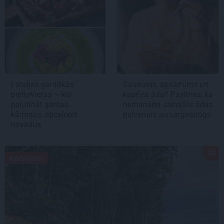
Latvijas gardākās
Sausums, apsārtums un
pieturvietas – kur
kaprīza āda? Pazīmes, ka
palutināt garšas
nemanāmi sabojāts ādas
kārpiņas, apceļojot
galvenais aizsargvairogs
novadus
NODERĪGI