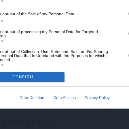
In
o opt-out of the Sale of my Personal Data.
In
to opt-out of processing my Personal Data for Targeted
ing.
In
o opt-out of Collection, Use, Retention, Sale, and/or Sharing
ersonal Data that Is Unrelated with the Purposes for which it
lected.
In
CONFIRM
DEKO DISKUSIJAS
MĀJA
Cik maksā dizainers un
Līga un Ēriks būvē savu
– kāpēc?
sapņu māju: Brīdis, kad
Data Deletion
Data Access
Privacy Policy
būvobjektā ienāk māju
izjūta