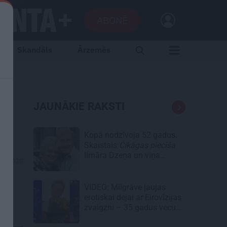
ABONĒ
Skandāls
Ārzemēs
i
JAUNĀKIE RAKSTI
Kopā nodzīvoja 52 gadus.
Skaistais
Čikāgas piecīša
Ilmāra Dzeņa un viņa
12.2020
Silvijas stāsts
VIDEO: Mīlgrāve ļaujas
erotiskai dejai ar Eirovīzijas
zvaigzni – 35 gadus vecu
skaistuli