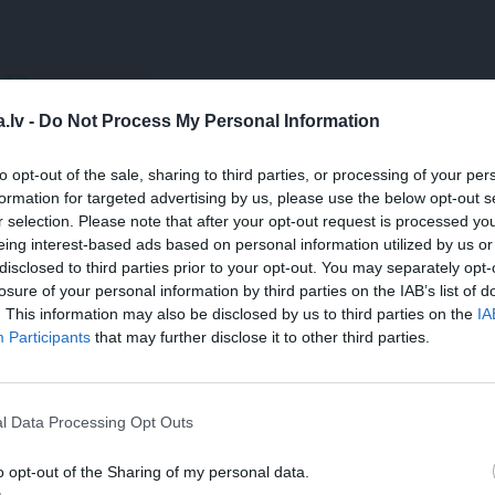
WHATSAPP
.lv -
Do Not Process My Personal Information
TE BĒRTULE
ŠODIENAS JAUTĀJUMS
MIEGS
STRESS
to opt-out of the sale, sharing to third parties, or processing of your per
formation for targeted advertising by us, please use the below opt-out s
ĀLS IEVA
r selection. Please note that after your opt-out request is processed y
eing interest-based ads based on personal information utilized by us or
 aizsargāts autortiesību objekts Autortiesību likuma izpratnē, un tā
disclosed to third parties prior to your opt-out. You may separately opt-
rāk lasi
šeit
losure of your personal information by third parties on the IAB’s list of
. This information may also be disclosed by us to third parties on the
IA
JA
Participants
that may further disclose it to other third parties.
s!
l Data Processing Opt Outs
 Santa.lv profilu vai kādu no šiem sociālo tīklu profili
o opt-out of the Sharing of my personal data.