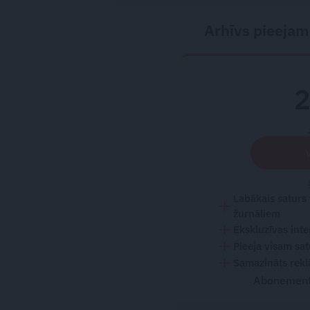
Arhīvs pieejam
Labākais saturs
žurnāliem
Ekskluzīvas inte
Pieeja visam sa
Samazināts rekl
Abonementu