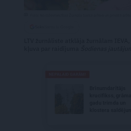
Foto: No izdevniecības Žurnāls Santa arhīva un privātā arhī
Seko
Santa.lv Google
LTV žurnāliste atklāja žurnālam IEVA,
kļuva par raidījuma
Šodienas jautāju
NEPALAID GARĀM!
Brīnumdarītājs
krucifikss, grām
gadu trimda un
klostera saldēju
Viļānu klostera
aizkulises