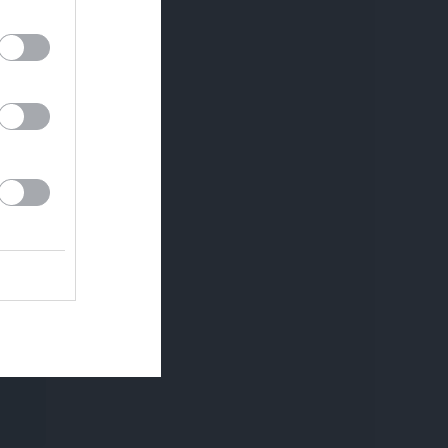
JAUNIE RŪPNIEKI
REKLĀMRAKSTS
Kā Mārupē top labākie
Matu otrais cēliens
pārtvērējdroni pasaulē.
Agris Ķipurs atklāti par
militāro biznesu,
spriedzi un dzīves
draivu