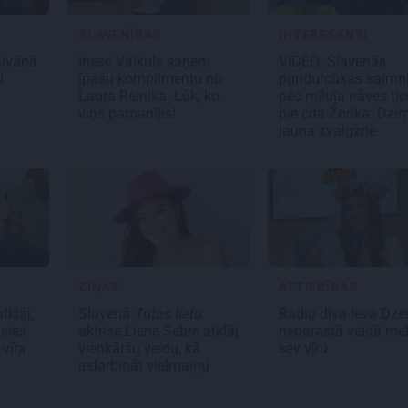
SLAVENĪBAS
INTERESANTI
Taivānā
Inese Vaikule saņem
VIDEO: Slavenās
i
īpašu komplimentu no
pundurcūkas saimn
Laura Reinika. Lūk, ko
pēc mīluļa nāves tic
viņš pamanījis!
pie cita Žorika. Dzi
jauna zvaigzne
ZIŅAS
ATTIECĪBAS
tklāj,
Slavenā
Tutas lietu
Radio dīva Ieva Dze
usies
aktrise Liene Sebre atklāj
neparastā veidā me
 vīra
vienkāršu veidu, kā
sev vīru
iedarbināt vielmaiņu