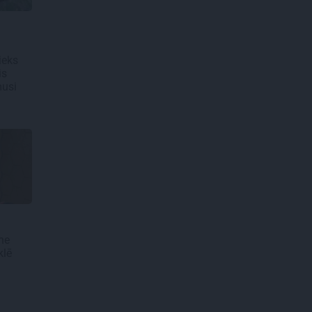
ieks
is
musi
ne
klē