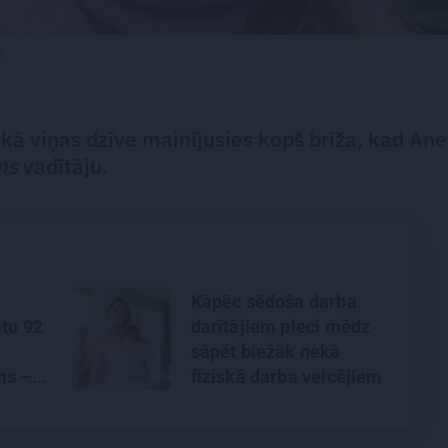
va
 kā viņas dzīve mainījusies kopš brīža, kad Ane
ms
vadītāju.
Kāpēc sēdoša darba
atu 92
darītājiem pleci mēdz
sāpēt biežāk nekā
ms –
fiziskā darba veicējiem