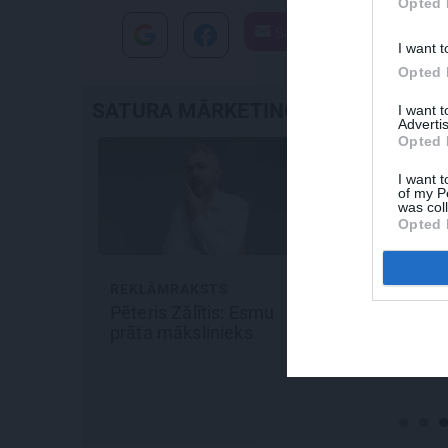
Opted 
Santa.lv
I want t
Opted 
SATURA MĀRKETINGS
I want 
Advertis
Opted 
I want t
of my P
was col
Opted 
REKLĀMRAKSTS
REKLĀMRAKSTS
Pēteris Zālītis: Esmu
Pirts sezonas izlase
prāta mākslinieks