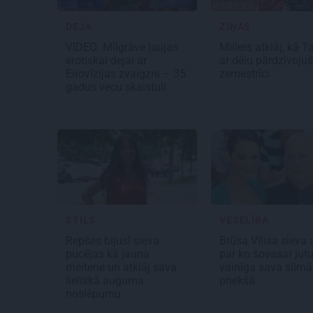
DEJA
ZIŅAS
VIDEO: Mīlgrāve ļaujas
Millers atklāj, kā 
erotiskai dejai ar
ar dēlu pārdzīvojuš
Eirovīzijas zvaigzni – 35
zemestrīci
gadus vecu skaistuli
STILS
VESELĪBA
Repšes bijusī sieva
Brūsa Vilisa sieva a
pucējas kā jauna
par ko šovasar jut
meitene un atklāj sava
vainīga sava slimā
lieliskā auguma
priekšā
noslēpumu