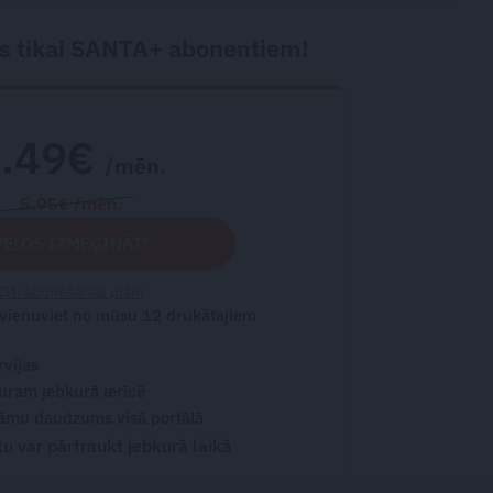
s tikai SANTA+ abonentiem!
2.49€
/mēn.
5.95€ /mēn.
VĒLOS IZMĒĢINĀT!
Citi abonēšanas plāni
 vienuviet no mūsu 12 drukātajiem
rvijas
turam jebkurā ierīcē
āmu daudzums visā portālā
 var pārtraukt jebkurā laikā