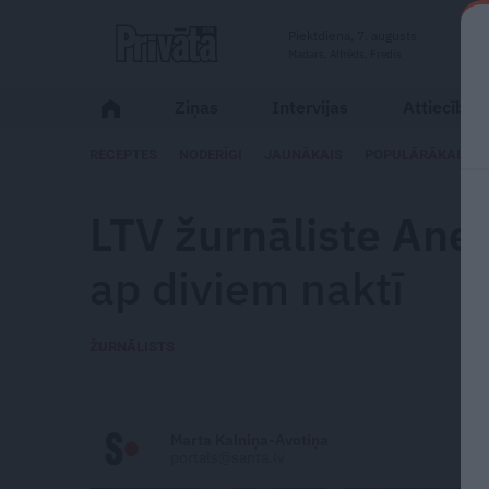
Piektdiena, 7. augusts
Madars, Alfrēds, Fredis
Ziņas
Intervijas
Attiecības
RECEPTES
NODERĪGI
JAUNĀKAIS
POPULĀRĀKAIS
LTV žurnāliste Ane
ap diviem naktī
ŽURNĀLISTS
Marta Kalniņa-Avotiņa
portals@santa.lv