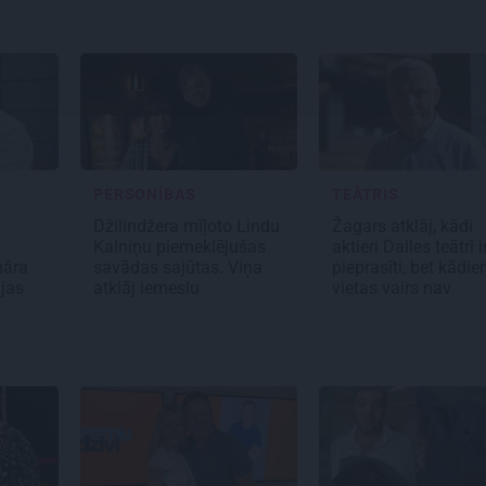
PERSONĪBAS
TEĀTRIS
Džilindžera mīļoto Lindu
Žagars atklāj, kādi
Kalniņu piemeklējušas
aktieri Dailes teātrī i
māra
savādas sajūtas. Viņa
pieprasīti, bet kādi
ijas
atklāj iemeslu
vietas vairs nav