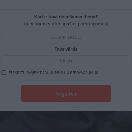
Kad ir tava dzimšanas diena?
(jubilāriem sūtām īpašus pārsteigumus)
Tavs vārds
PIEKRĪTU SAŅEMT JAUNUMUS UN PIEDĀVĀJUMUS
Saglabāt