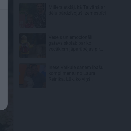
Millers atklāj, kā Taivānā ar
dēlu pārdzīvojuši zemestrīci
Vesels un emocionāli
gatavs skolai: par ko
vecākiem jāparūpējas pirms
mācību gada sākuma
Inese Vaikule saņem īpašu
komplimentu no Laura
Reinika. Lūk, ko viņš
pamanījis!