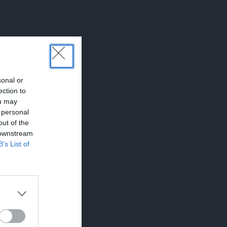
sonal or
ection to
ou may
 personal
out of the
 downstream
B’s List of
UNĀKIE
em.