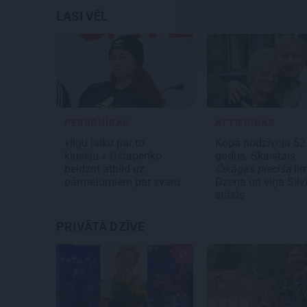
LASI VĒL
PERSONĪBAS
ATTIECĪBAS
«Ilgu laiku par to
Kopā nodzīvoja 52
klusēju.» Ostapenko
gadus. Skaistais
beidzot atbild uz
Čikāgas piecīša
Il
pārmetumiem par svaru
Dzeņa un viņa Silv
stāsts
PRIVĀTĀ DZĪVE