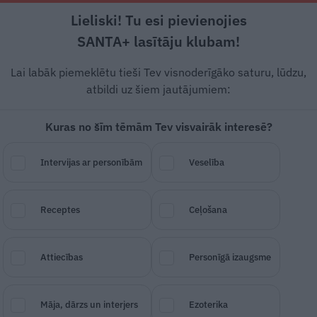
Lieliski! Tu esi pievienojies
Rīga +21°C
Mākoņains, R/DR vējš, 0.45 m/s
SANTA+ lasītāju klubam!
Dzīvesstāsti
Ciemos
Stils
Piemiņai
Lai labāk piemeklētu tieši Tev visnoderīgāko saturu, lūdzu,
atbildi uz šiem jautājumiem:
Kuras no šīm tēmām Tev visvairāk interesē?
te Bērtule:
Aizmiegu tika
Intervijas ar personībām
Veselība
Receptes
Ceļošana
SAGLABĀ RAKSTU
DALĪTIES
12.
Attiecības
Personīgā izaugsme
Māja, dārzs un interjers
Ezoterika