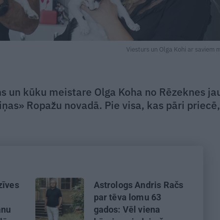
Viesturs un Olga Kohi ar saviem m
ohs un kūku meistare Olga Koha no Rēzeknes ja
as» Ropažu novadā. Pie visa, kas pāri priecē,
zīves
Astrologs Andris Račs
par tēva lomu 63
ānu
gados: Vēl viena