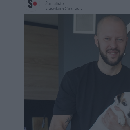
Žurnāliste
gita.viksne@santa.lv