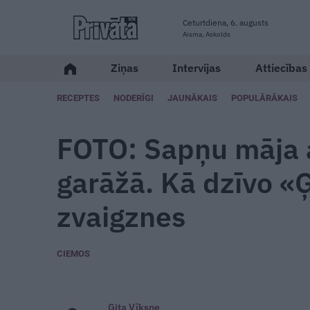
Ceturtdiena, 6. augusts
Aisma, Askolds
Ziņas
Intervijas
Attiecības
RECEPTES
NODERĪGI
JAUNĀKAIS
POPULĀRĀKAIS
FOTO: Sapņu māja a
garāžā. Kā dzīvo «
zvaigznes
CIEMOS
Gita Vīksne