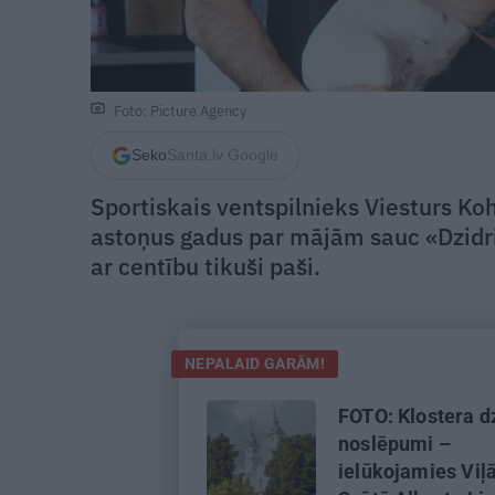
Foto: Picture Agency
Seko
Santa.lv Google
Sportiskais ventspilnieks Viesturs K
astoņus gadus par mājām sauc «Dzidriņ
ar centību tikuši paši.
NEPALAID GARĀM!
FOTO: Klostera d
noslēpumi –
ielūkojamies Viļ