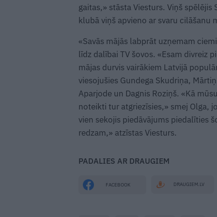
gaitas,» stāsta Viesturs. Viņš spēlēj
klubā viņš apvieno ar svaru cilāšanu
«Savās mājās labprāt uzņemam ciemiņu
līdz dalībai TV šovos. «Esam divreiz p
mājas durvis vairākiem Latvijā populā
viesojušies Gundega Skudriņa, Mārtiņ
Aparjode un Dagnis Roziņš. «Kā mūsu ci
noteikti tur atgriezīsies,» smej Olga,
vien sekojis piedāvājums piedalīties 
redzam,» atzīstas Viesturs.
PADALIES AR DRAUGIEM
DRAUGIEM.LV
FACEBOOK