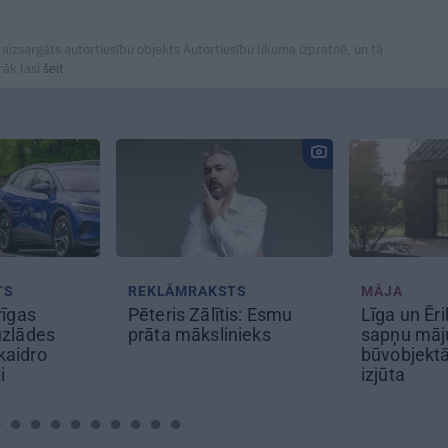
 aizsargāts autortiesību objekts Autortiesību likuma izpratnē, un tā
rāk lasi
šeit
TS
REKLĀMRAKSTS
MĀJA
rīgas
Pēteris Zālītis: Esmu
Līga un Ēr
uzlādes
prāta mākslinieks
sapņu māju
kaidro
būvobjektā
ti
izjūta