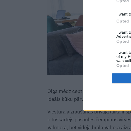
Opted 
I want t
Opted 
I want 
Advertis
Opted 
I want t
of my P
was col
Opted 
Olga mēdz cept kūkas vairākos stāvos, 
ideāls kūku pārvadātājs,» saka Olga.
Viestura aizraušanās brīvajā laikā ir 
ir trīskārtējs pasaules čempions virve
Valmierā, bet vidējā brāļa Valtera aizr