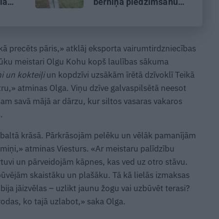
lā
bērniņa piedzimšanu
dienā
nodefinēju kā brīnumu!
 precēts pāris,» atklāj eksporta vairumtirdzniecības
 kūku meistari Olgu Kohu kopš laulības sākuma
i un kokteiļi
un kopdzīvi uzsākām īrētā dzīvoklī Teikā
ru,» atminas Olga. Viņu dzīve galvaspilsētā neesot
ašam savā mājā ar dārzu, kur siltos vasaras vakaros
.
i baltā krāsā. Pārkrāsojām pelēku un vēlāk pamanījām
miņi,» atminas Viesturs. «Ar meistaru palīdzību
tuvi un pārveidojām kāpnes, kas ved uz otro stāvu.
būvējām skaistāku un plašāku. Tā kā lielās izmaksas
bija jāizvēlas – uzlikt jaunu žogu vai uzbūvēt terasi?
trodas, ko tajā uzlabot,» saka Olga.