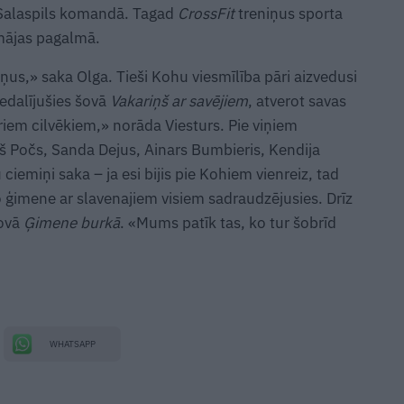
is Salaspils komandā. Tagad
CrossFit
treniņus sporta
 mājas pagalmā.
s,» saka Olga. Tieši Kohu viesmīlība pāri aizvedusi
iedalījušies šovā
Vakariņš ar savējiem
, atverot savas
riem cilvēkiem,» norāda Viesturs. Pie viņiem
š Počs, Sanda Dejus, Ainars Bumbieris, Kendija
emiņi saka – ja esi bijis pie Kohiem vienreiz, tad
 jo ģimene ar slavenajiem visiem sadraudzējusies. Drīz
šovā
Ģimene burkā
. «Mums patīk tas, ko tur šobrīd
WHATSAPP