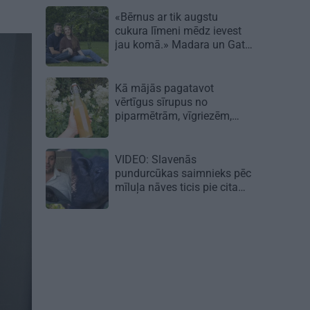
«Bērnus ar tik augstu
cukura līmeni mēdz ievest
jau komā.» Madara un Gatis
par dzīvi ar dēla diabētu
Kā mājās pagatavot
vērtīgus sīrupus no
piparmētrām, vīgriezēm,
rozēm un citiem augiem
VIDEO: Slavenās
pundurcūkas saimnieks pēc
mīluļa nāves ticis pie cita
Žorika. Dzimusi jauna
zvaigzne