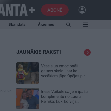
ABONĒ
Skandāls
Ārzemēs
JAUNĀKIE RAKSTI
Vesels un emocionāli
gatavs skolai: par ko
vecākiem jāparūpējas pirms
mācību gada sākuma
05.2026
Inese Vaikule saņem īpašu
komplimentu no Laura
Reinika. Lūk, ko viņš
pamanījis!