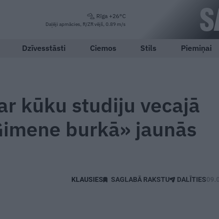
Rīga +26°C
Daļēji apmācies, R/ZR vējš, 0.89 m/s
Dzīvesstāsti
Ciemos
Stils
Piemiņai
r kūku studiju vecajā
Ģimene burkā» jaunās
SAGLABĀ RAKSTU
DALĪTIES
09.