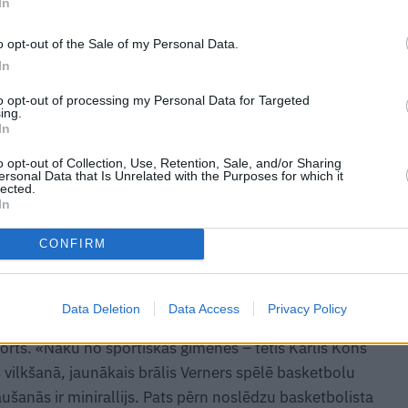
In
o opt-out of the Sale of my Personal Data.
In
to opt-out of processing my Personal Data for Targeted
ing.
In
+33
o opt-out of Collection, Use, Retention, Sale, and/or Sharing
ersonal Data that Is Unrelated with the Purposes for which it
lected.
In
CONFIRM
un tās līdz svētku vietai palīdz nogādāt vīrs. «Viņš ir
Data Deletion
Data Access
Privacy Policy
sports. «Nāku no sportiskas ģimenes – tētis Kārlis Kohs
s vilkšanā, jaunākais brālis Verners spēlē basketbolu
aušanās ir minirallijs. Pats pērn noslēdzu basketbolista