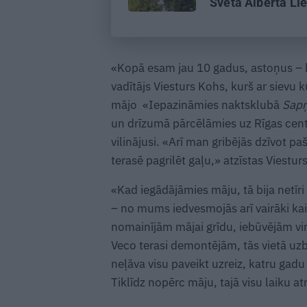
Svētā Alberta Lie
klostera tēvu ik
«Kopā esam jau 10 gadus, astoņus – kā
vadītājs Viesturs Kohs, kurš ar sievu
mājo «Iepazināmies naktsklubā
Sapņ
un drīzumā pārcēlāmies uz Rīgas cent
vilinājusi. «Arī man gribējās dzīvot p
terasē pagrilēt gaļu,» atzīstas Viesturs
«Kad iegādājāmies māju, tā bija netīr
– no mums iedvesmojās arī vairāki kai
nomainījām mājai grīdu, iebūvējām vir
Veco terasi demontējām, tās vietā uz
neļāva visu paveikt uzreiz, katru gadu 
Tiklīdz nopērc māju, tajā visu laiku a