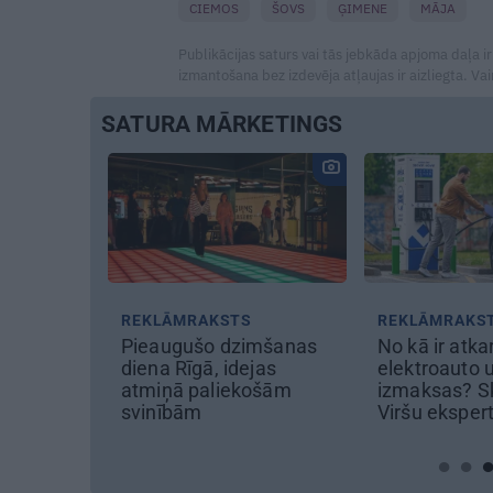
CIEMOS
ŠOVS
ĢIMENE
MĀJA
Publikācijas saturs vai tās jebkāda apjoma daļa ir
izmantošana bez izdevēja atļaujas ir aizliegta. Vai
SATURA MĀRKETINGS
S
REKLĀMRAKSTS
REKLĀMRAKS
iners un
Pieaugušo dzimšanas
No kā ir atka
diena Rīgā, idejas
elektroauto 
atmiņā paliekošām
izmaksas? S
svinībām
Viršu eksper