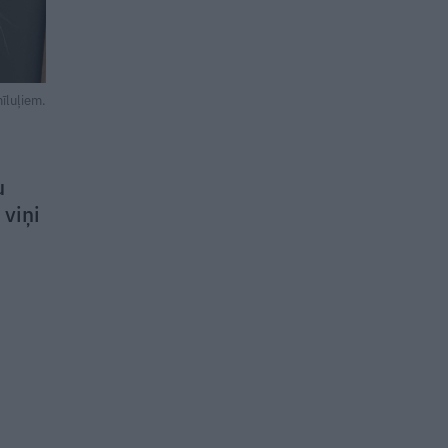
īluļiem.
u
 viņi