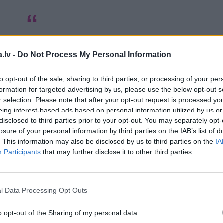
ar noliktavu, vīrs ļāvis iekārot izsmalcinātu
 cepšanas studiju.
.lv -
Do Not Process My Personal Information
to opt-out of the sale, sharing to third parties, or processing of your per
 darbs paredz došanos komandējumos ārpus Latvijas,
formation for targeted advertising by us, please use the below opt-out s
t, neizejot no mājas,» atklāj Viesturs, kas ļoti lepojas
r selection. Please note that after your opt-out request is processed y
eing interest-based ads based on personal information utilized by us or
atavotajām kūkām ir pat pagozējušās žurnāla
Privātā
disclosed to third parties prior to your opt-out. You may separately opt-
.
losure of your personal information by third parties on the IAB’s list of
. This information may also be disclosed by us to third parties on the
IA
es
Participants
that may further disclose it to other third parties.
l Data Processing Opt Outs
o opt-out of the Sharing of my personal data.