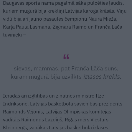
Daugavas sporta nama pagalmā sāka pulcēties ļaudis,
kuriem mugurā bija krekliņi Latvijas karoga krāsās. Viņu
vidū bija arī jauno pasaules čempionu Naura Mieža,
Kārļa Paula Lasmaņa, Zigmāra Raimo un Franča Lāča
tuvinieki –
sievas, mammas, pat Franča Lāča suns,
kuram mugurā bija uzvilkts
izlases krekls.
Ieradās arī izglītības un zinātnes ministre Ilze
Indriksone, Latvijas basketbola savienības prezidents
Raimonds Vējonis, Latvijas Olimpiskās komitejas
vadītājs Raimonds Lazdiņš, Rīgas mērs Viesturs
Kleinbergs, vairākas Latvijas basketbola izlases