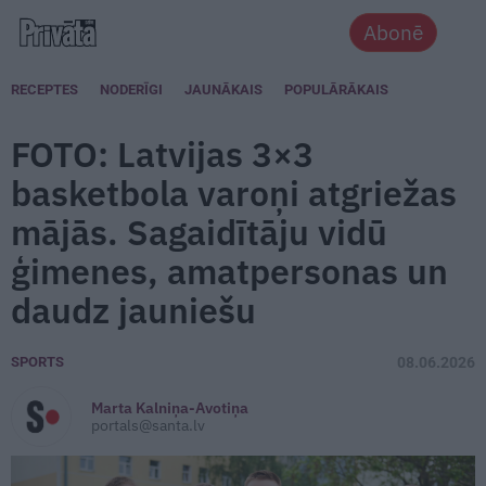
Abonē
RECEPTES
NODERĪGI
JAUNĀKAIS
POPULĀRĀKAIS
FOTO: Latvijas 3×3
basketbola varoņi atgriežas
mājās. Sagaidītāju vidū
ģimenes, amatpersonas un
daudz jauniešu
SPORTS
08.06.2026
Marta Kalniņa-Avotiņa
portals@santa.lv