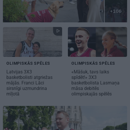
+106
OLIMPISKĀS SPĒLES
OLIMPISKĀS SPĒLES
Latvijas 3X3
«Māšuk, tavs laiks
basketbolisti atgriežas
spīdēt!»
3X3
mājās.
Franci Lāci
basketbolista Lasmaņa
sirsnīgi uzmundrina
māsa debitēs
mīļotā
olimpiskajās spēlēs