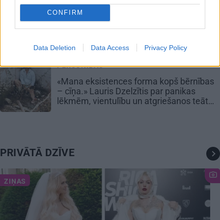
LATVIJAS PĒRLES
CONFIRM
FOTO: Klostera dzīves noslēpumi –
ielūkojamies Viļānu Svētā Alberta Lielā
klostera tēvu ikdienā
Data Deletion
Data Access
Privacy Policy
PERSONĪBAS
«Mana eksistences forma kopš bērnības
– cīņa.» Lauris Dzelzītis par panikas
lēkmēm, vientulību un atgriešanos teātrī
PRIVĀTĀ DZĪVE
ZIŅAS