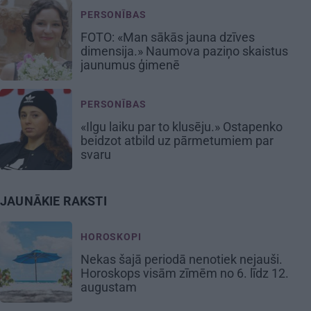
PERSONĪBAS
FOTO: «Man sākās jauna dzīves
dimensija.» Naumova paziņo skaistus
jaunumus ģimenē
PERSONĪBAS
«Ilgu laiku par to klusēju.» Ostapenko
beidzot atbild uz pārmetumiem par
svaru
JAUNĀKIE RAKSTI
HOROSKOPI
Nekas šajā periodā nenotiek nejauši.
Horoskops visām zīmēm no 6. līdz 12.
augustam