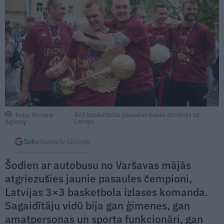
3x3 basketbola pasaules kauss atceļojis uz
Foto: Picture
Latviju.
Agency
Seko
Santa.lv Google
Šodien ar autobusu no Varšavas mājās
atgriezušies jaunie pasaules čempioni,
Latvijas 3×3 basketbola izlases komanda.
Sagaidītāju vidū bija gan ģimenes, gan
amatpersonas un sporta funkcionāri, gan