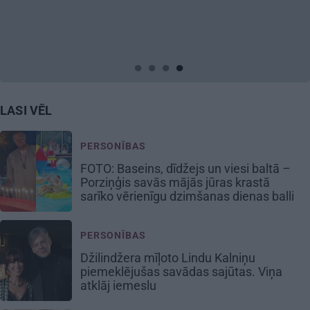
idejas atmiņā paliekošām
svinībām
LASI VĒL
PERSONĪBAS
FOTO: Baseins, dīdžejs un viesi baltā –
Porziņģis savās mājās jūras krastā
sarīko vērienīgu dzimšanas dienas balli
PERSONĪBAS
Džilindžera mīļoto Lindu Kalniņu
piemeklējušas savādas sajūtas. Viņa
atklāj iemeslu