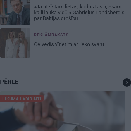
«Ja atzīstam lietas, kādas tās ir, esam
kaili lauka vidū.» Gabrieļus Landsberģis
par Baltijas drošību
REKLĀMRAKSTS
Ceļvedis vīrietim ar lieko svaru
PĒRLE
LIKUMA LABIRINTI