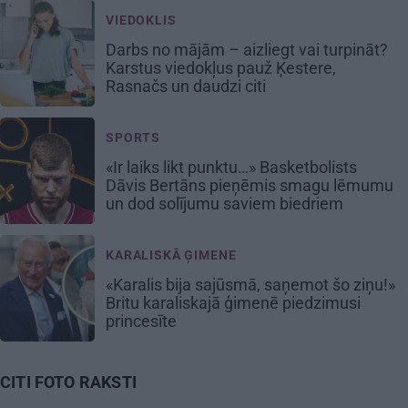
VIEDOKLIS
Darbs no mājām – aizliegt vai turpināt?
Karstus viedokļus pauž Ķestere,
Rasnačs un daudzi citi
SPORTS
«Ir laiks likt punktu…» Basketbolists
Dāvis Bertāns pieņēmis smagu lēmumu
un dod solījumu saviem biedriem
KARALISKĀ ĢIMENE
«Karalis bija sajūsmā, saņemot šo ziņu!»
Britu karaliskajā ģimenē piedzimusi
princesīte
CITI FOTO RAKSTI