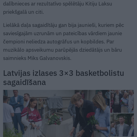
dalībnieces ar rezultatīvo spēlētāju Kitiju Laksu
priekšgalā un citi.
Lielākā daļa sagaidītāju gan bija jaunieši, kuriem pēc
saviesīgajām uzrunām un pateicības vārdiem jaunie
čempioni neliedza autogrāfus un kopbildes. Par
muzikālo apsveikumu parūpējās dziedātājs un bāru
saimnieks Miks Galvanovskis.
Latvijas izlases 3×3 basketbolistu
sagaidīšana