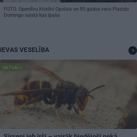
FOTO: Operdīvu Kristīni Opolais un 85 gadus veco Plasido
Domingo saista kas īpašs
IEVAS VESELĪBA
AKTUĀLI
Sirseņi jeb irši – vairāk biedējoši nekā