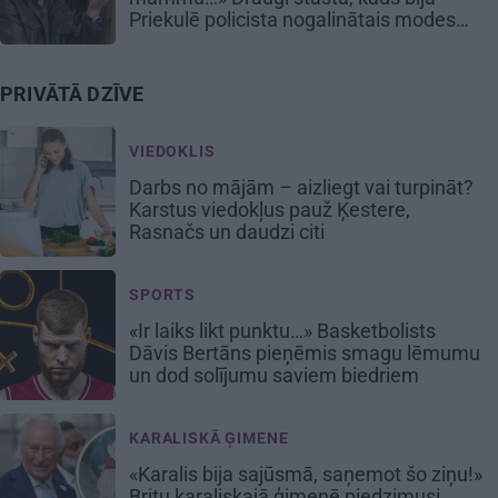
Priekulē policista nogalinātais modes
mākslinieks
PRIVĀTĀ DZĪVE
VIEDOKLIS
Darbs no mājām – aizliegt vai turpināt?
Karstus viedokļus pauž Ķestere,
Rasnačs un daudzi citi
SPORTS
«Ir laiks likt punktu…» Basketbolists
Dāvis Bertāns pieņēmis smagu lēmumu
un dod solījumu saviem biedriem
KARALISKĀ ĢIMENE
«Karalis bija sajūsmā, saņemot šo ziņu!»
Britu karaliskajā ģimenē piedzimusi