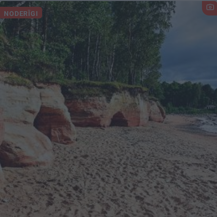
NODERĪGI