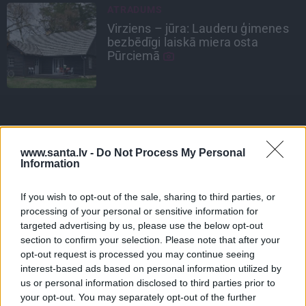
CEĻOJUMA PLĀNS
Draudzeņu ceļojums bez
drāmām: noderīgi padomi
plānošanai un 16 galamērķu
idejas
PSIHOLOĢIJA
Mūsdienu epidēmija –
pieskārienu bads. Kāpēc
platonisks glāsts reizēm ir
www.santa.lv -
Do Not Process My Personal
Information
svarīgāks par seksuālu tuvību
If you wish to opt-out of the sale, sharing to third parties, or
processing of your personal or sensitive information for
targeted advertising by us, please use the below opt-out
section to confirm your selection. Please note that after your
IEVA
opt-out request is processed you may continue seeing
interest-based ads based on personal information utilized by
IEVA VIRTUVĒ
us or personal information disclosed to third parties prior to
your opt-out. You may separately opt-out of the further