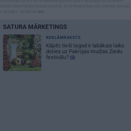
Publikācijas saturs vai tās jebkāda apjoma daļa ir aizsargāts autortiesību
objekts Autortiesību likuma izpratnē, un tā izmantošana bez izdevēja atļaujas
ir aizliegta. Vairāk lasi
šeit
SATURA MĀRKETINGS
REKLĀMRAKSTS
aiks
Pēteris Zālītis: Esmu prāta
edu
mākslinieks
REKLĀMRAKSTS
Matu otrais cēliens
REKLĀMRAKSTS
Pieaugušo dzimšanas diena Rī