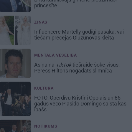
princesīte
ZIŅAS
Influencere Martelly godīgi pasaka, vai
tiešām precējās Gluzunovas kleitā
MENTĀLĀ VESELĪBA
Asiņainā
TikTok
tiešraide šokē visus:
Peress Hiltons nogādāts slimnīcā
KULTŪRA
FOTO: Operdīvu Kristīni Opolais un 85
gadus veco Plasido Domingo saista kas
īpašs
NOTIKUMS