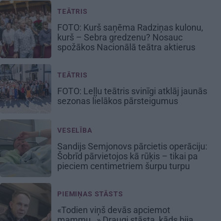
TEĀTRIS
FOTO: Kurš saņēma Radziņas kulonu,
kurš – Sebra gredzenu? Nosauc
spožākos Nacionālā teātra aktierus
TEĀTRIS
FOTO: Leļļu teātris svinīgi atklāj jaunās
sezonas lielākos pārsteigumus
VESELĪBA
Sandijs Semjonovs pārcietis operāciju:
Šobrīd pārvietojos kā rūķis – tikai pa
pieciem centimetriem šurpu turpu
PIEMIŅAS STĀSTS
«Todien viņš devās apciemot
mammu…» Draugi stāsta, kāds bija