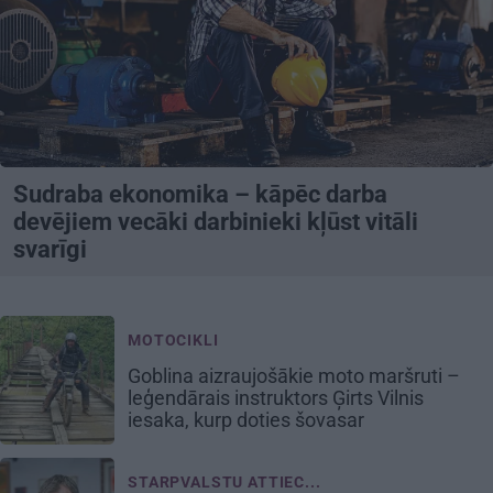
Sudraba ekonomika – kāpēc darba
devējiem vecāki darbinieki kļūst vitāli
svarīgi
MOTOCIKLI
Goblina aizraujošākie moto maršruti –
leģendārais instruktors Ģirts Vilnis
iesaka, kurp doties šovasar
STARPVALSTU ATTIEC...