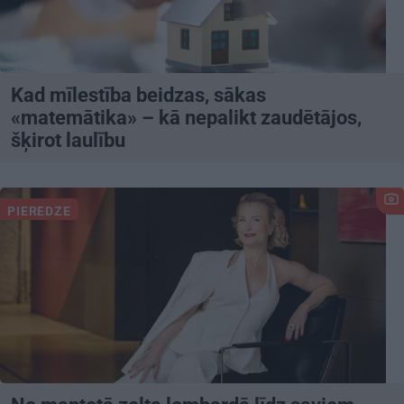
Kad mīlestība beidzas, sākas
«matemātika» – kā nepalikt zaudētājos,
šķirot laulību
PIEREDZE