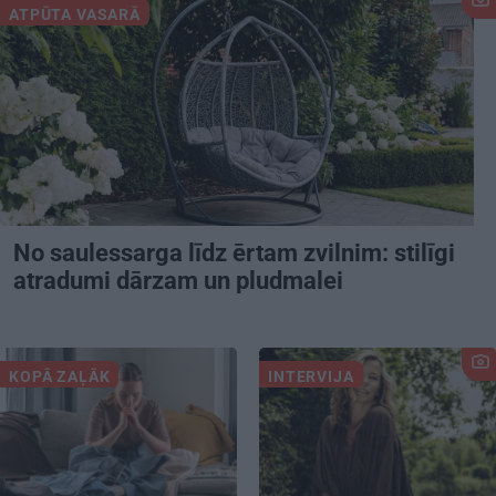
ATPŪTA VASARĀ
No saulessarga līdz ērtam zvilnim: stilīgi
atradumi dārzam un pludmalei
KOPĀ ZAĻĀK
INTERVIJA