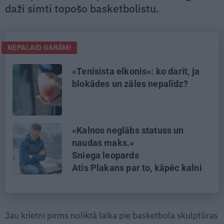
daži simti topošo basketbolistu.
NEPALAID GARĀM!
«Tenisista elkonis»: ko darīt, ja
blokādes un zāles nepalīdz?
«Kalnos neglābs statuss un
naudas maks.»
Sniega leopards
Atis Plakans par to, kāpēc kalni
kļūst nežēlīgi
Jau krietni pirms noliktā laika pie basketbola skulptūras