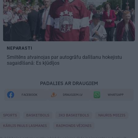
NEPARASTI
Smiltēns atvainojas par autogrāfu dalīšanu hokejistu
sagaidīšanā:
Es kļūdījos
PADALIES AR DRAUGIEM
FACEBOOK
DRAUGIEM.LV
WHATSAPP
SPORTS
BASKETBOLS
3X3 BASKETBOLS
NAURIS MIEZIS
KĀRLIS PAULS LASMANIS
RAIMONDS VĒJONIS