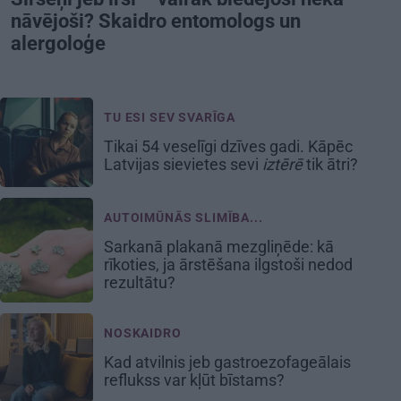
nāvējoši? Skaidro entomologs un
alergoloģe
TU ESI SEV SVARĪGA
Tikai 54 veselīgi dzīves gadi. Kāpēc
Latvijas sievietes sevi
iztērē
tik ātri?
AUTOIMŪNĀS SLIMĪBA...
Sarkanā plakanā mezgliņēde: kā
rīkoties, ja ārstēšana ilgstoši nedod
rezultātu?
NOSKAIDRO
Kad atvilnis jeb gastroezofageālais
reflukss var kļūt bīstams?