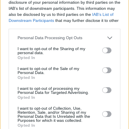
disclosure of your personal information by third parties on the
IAB’s list of downstream participants. This information may
also be disclosed by us to third parties on the
IAB’s List of
Downstream Participants
that may further disclose it to other
third parties.
Personal Data Processing Opt Outs
I want to opt-out of the Sharing of my
personal data.
Ideāli skābēti, mazsālīti un svaigi: 7 gurķu
Opted In
laika receptes iesaka Latvijā populāri
ļaudis
I want to opt-out of the Sale of my
Personal Data.
Opted In
I want to opt-out of processing my
Personal Data for Targeted Advertising.
ZAĻI DOMĀT
Opted In
Ražotāji spiesti piekāpties – visā Eiropā
mainās preču remonta un garantijas
I want to opt-out of Collection, Use,
Retention, Sale, and/or Sharing of my
noteikumi
Personal Data that Is Unrelated with the
Purposes for which it was collected.
Opted In