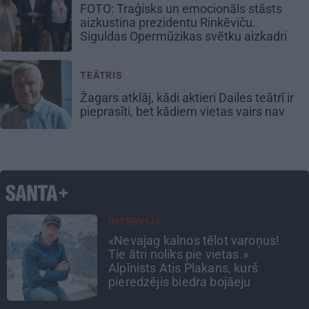
FOTO: Traģisks un emocionāls stāsts
aizkustina prezidentu Rinkēviču.
Siguldas Opermūzikas svētku aizkadri
TEĀTRIS
Žagars atklāj, kādi aktieri Dailes teātrī ir
pieprasīti, bet kādiem vietas vairs nav
DZĪVESSTĀSTS
Stāsts, kas pārspēj kino
scenārijus: Kā Liepājas zēns Volfs
Ruvinskis kļuva par Meksikas
superzvaigzni