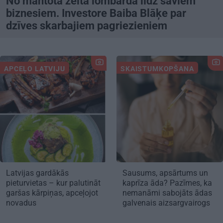
No mantotā zelta lombardā līdz saviem
biznesiem. Investore Baiba Blāķe par
dzīves skarbajiem pagriezieniem
APCEĻO LATVIJU
SKAISTUMKOPŠANA
Latvijas gardākās
Sausums, apsārtums un
pieturvietas – kur palutināt
kaprīza āda? Pazīmes, ka
garšas kārpiņas, apceļojot
nemanāmi sabojāts ādas
novadus
galvenais aizsargvairogs