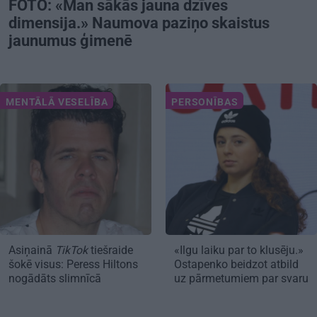
FOTO: «Man sākās jauna dzīves
dimensija.» Naumova paziņo skaistus
jaunumus ģimenē
MENTĀLĀ VESELĪBA
PERSONĪBAS
Asiņainā
TikTok
tiešraide
«Ilgu laiku par to klusēju.»
šokē visus: Peress Hiltons
Ostapenko beidzot atbild
nogādāts slimnīcā
uz pārmetumiem par svaru