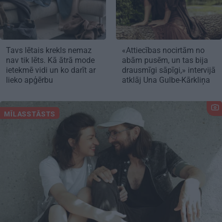
Tavs lētais krekls nemaz
«Attiecības nocirtām no
nav tik lēts. Kā ātrā mode
abām pusēm, un tas bija
ietekmē vidi un ko darīt ar
drausmīgi sāpīgi,» intervijā
lieko apģērbu
atklāj Una Gulbe-Kārkliņa
MĪLASSTĀSTS