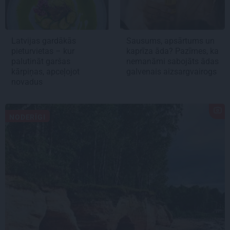
Latvijas gardākās
Sausums, apsārtums un
pieturvietas – kur
kaprīza āda? Pazīmes, ka
palutināt garšas
nemanāmi sabojāts ādas
kārpiņas, apceļojot
galvenais aizsargvairogs
novadus
NODERĪGI