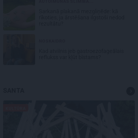
AUTOIMŪNĀS SLIMĪBA...
Sarkanā plakanā mezgliņēde: kā
rīkoties, ja ārstēšana ilgstoši nedod
rezultātu?
NOSKAIDRO
Kad atvilnis jeb gastroezofageālais
reflukss var kļūt bīstams?
SANTA
KULTŪRA