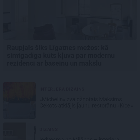
Raupjais šiks Līgatnes mežos: kā
simtgadīga kūts kļuva par modernu
rezidenci ar baseinu un mākslu
INTERJERA DIZAINS
«Michelin» zvaigžņotais Maksims
Cekots atklājis jaunu restorānu «Kíce»
DIZAINS
Iedvesma no Milānas – interjera