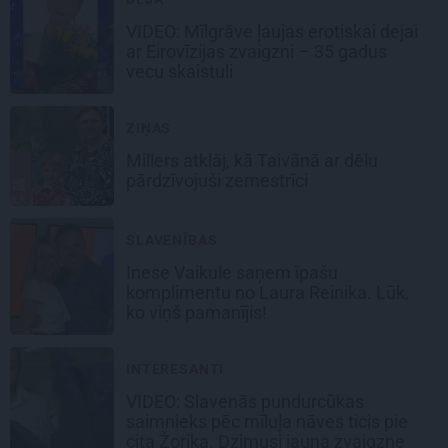
VIDEO: Mīlgrāve ļaujas erotiskai dejai
ar Eirovīzijas zvaigzni – 35 gadus
vecu skaistuli
ZIŅAS
Millers atklāj, kā Taivānā ar dēlu
pārdzīvojuši zemestrīci
SLAVENĪBAS
Inese Vaikule saņem īpašu
komplimentu no Laura Reinika. Lūk,
ko viņš pamanījis!
INTERESANTI
VIDEO: Slavenās pundurcūkas
saimnieks pēc mīluļa nāves ticis pie
cita Žorika. Dzimusi jauna zvaigzne