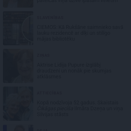
pateicas viņa dzīvē īpašam vīrietim
SLAVENĪBAS
CIEMOS: Kā Rukšāne saimnieko savā
lauku rezidencē ar dīķi un stilīgo
mājas bibliotēku
ZIŅAS
Aktrise Lidija Pupure izglābj
draudzeni un nonāk pie skumjas
atklāsmes
ATTIECĪBAS
Kopā nodzīvoja 52 gadus. Skaistais
Čikāgas piecīša
Ilmāra Dzeņa un viņa
Silvijas stāsts
DEJA