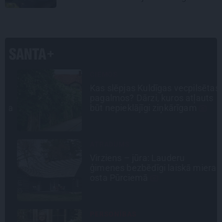
CIEMOS
Kas slēpjas Kuldīgas vecpilsētas
pagalmos? Dārzi, kuros atļauts
la
būt nepieklājīgi ziņkārīgam
ATRADUMS
Virziens – jūra: Lauderu
a
ģimenes bezbēdīgi laiskā miera
osta Pūrciemā
PERSONĪBAS