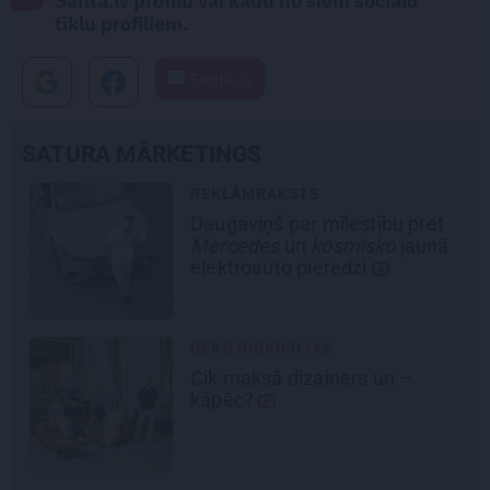
Santa.lv profilu vai kādu no šiem sociālo
tīklu profiliem.
Santa.lv
SATURA MĀRKETINGS
REKLĀMRAKSTS
Daugaviņš par mīlestību pret
Mercedes
un
kosmisko
jaunā
elektroauto pieredzi
DEKO DISKUSIJAS
Cik maksā dizainers un –
kāpēc?