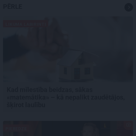
PĒRLE
LIKUMA LABIRINTI
Kad mīlestība beidzas, sākas
«matemātika» – kā nepalikt zaudētājos,
šķirot laulību
PIEREDZE