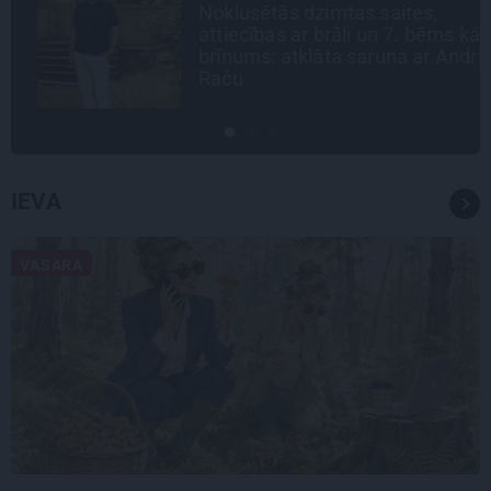
Noklusētās dzimtas saites,
attiecības ar brāli un 7. bērns kā
brīnums: atklāta saruna ar Andri
Raču
IEVA
VASARA