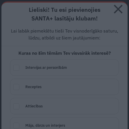
Abonē
Lieliski! Tu esi pievienojies
SANTA+ lasītāju klubam!
RECEPTES
NODERĪGI
JAUNĀKAIS
POPULĀRĀKAIS
Lai labāk piemeklētu tieši Tev visnoderīgāko saturu,
Ārsts epidemiologs Jurijs
lūdzu, atbildi uz šiem jautājumiem:
Perevoščikovs:
Veselais
Kuras no šīm tēmām Tev visvairāk interesē?
saprāts nav atcelts
Intervijas ar personībām
INTERVIJA
28.10.2020
Gundega Gauja
Ieva
Receptes
Attiecības
Māja, dārzs un interjers