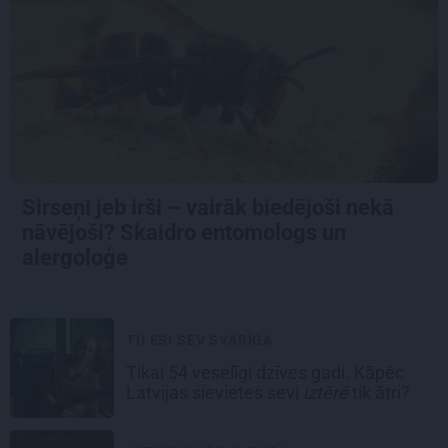
Sirseņi jeb irši – vairāk biedējoši nekā
nāvējoši? Skaidro entomologs un
alergoloģe
TU ESI SEV SVARĪGA
Tikai 54 veselīgi dzīves gadi. Kāpēc
Latvijas sievietes sevi
iztērē
tik ātri?