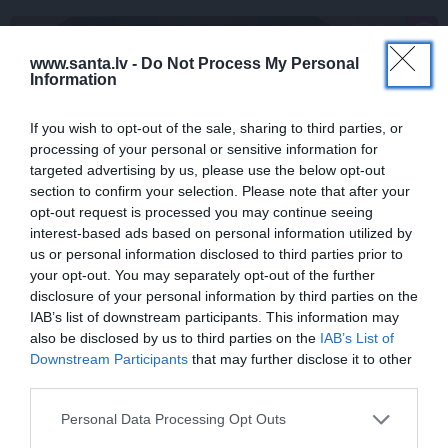
SLAVENĪBAS
www.santa.lv -
Do Not Process My Personal
Information
If you wish to opt-out of the sale, sharing to third parties, or
processing of your personal or sensitive information for
targeted advertising by us, please use the below opt-out
section to confirm your selection. Please note that after your
opt-out request is processed you may continue seeing
interest-based ads based on personal information utilized by
CIEMOS: Kā Rukšāne saimnieko savā
us or personal information disclosed to third parties prior to
your opt-out. You may separately opt-out of the further
lauku rezidencē ar dīķi un stilīgo mājas
disclosure of your personal information by third parties on the
bibliotēku
IAB’s list of downstream participants. This information may
also be disclosed by us to third parties on the
IAB’s List of
Downstream Participants
that may further disclose it to other
third parties.
ZIŅAS
ZIŅAS
Personal Data Processing Opt Outs