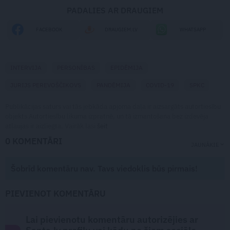
PADALIES AR DRAUGIEM
FACEBOOK
DRAUGIEM.LV
WHATSAPP
INTERVIJA
PERSONĪBAS
EPIDĒMIJA
JURIJS PEREVOŠČIKOVS
PANDĒMIJA
COVID-19
SPKC
Publikācijas saturs vai tās jebkāda apjoma daļa ir aizsargāts autortiesību
objekts Autortiesību likuma izpratnē, un tā izmantošana bez izdevēja
atļaujas ir aizliegta. Vairāk lasi
šeit
0 KOMENTĀRI
JAUNĀKIE
Šobrīd komentāru nav. Tavs viedoklis būs pirmais!
PIEVIENOT KOMENTĀRU
Lai pievienotu komentāru autorizējies ar