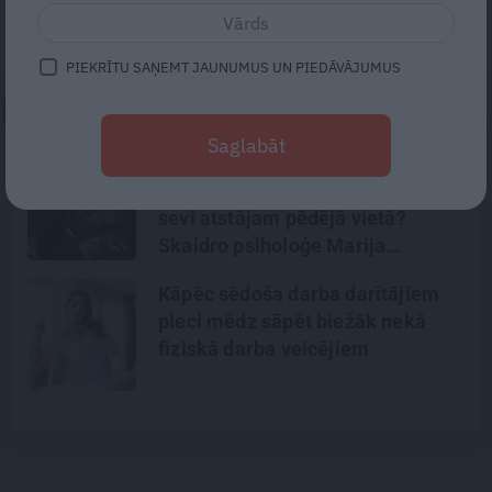
izaicinājumu pilns.
PIEKRĪTU SAŅEMT JAUNUMUS UN PIEDĀVĀJUMUS
NEPALAID GARĀM!
Saglabāt
Kāpēc mēs rūpējamies par
bērniem, vīru un vecākiem, bet
sevi atstājam pēdējā vietā?
Skaidro psiholoģe Marija
Ābeltiņa
Kāpēc sēdoša darba darītājiem
pleci mēdz sāpēt biežāk nekā
fiziskā darba veicējiem