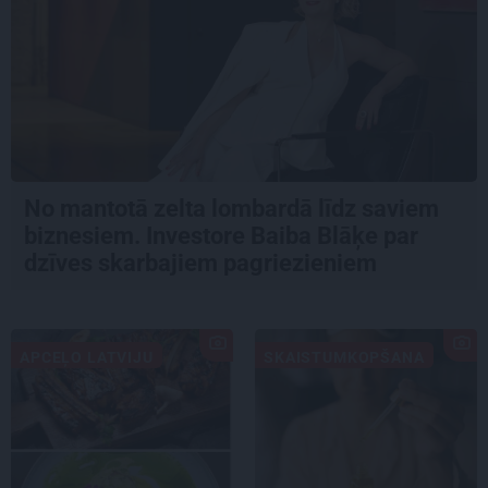
No mantotā zelta lombardā līdz saviem
biznesiem. Investore Baiba Blāķe par
dzīves skarbajiem pagriezieniem
APCEĻO LATVIJU
SKAISTUMKOPŠANA