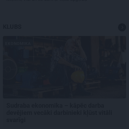
KLUBS
EKONOMIKA
Sudraba ekonomika – kāpēc darba
devējiem vecāki darbinieki kļūst vitāli
svarīgi