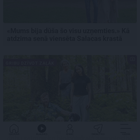
«Mums bija dūša šo visu uzņemties.» Kā
atdzima senā viensēta Salacas krastā
GRIBU DZĪVOT ZAĻĀK
«Dacīt, vai tu vispār ravē?» Kā saskaņā ar
GALVENĀ
KLAUSIES
IENĀC
PADALĪTIES
VAIRĀK
dabu saimnieko bioloģiskajā saimniecībā