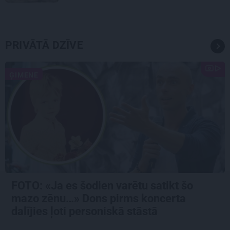
PRIVĀTĀ DZĪVE
ĢIMENE
FOTO: «Ja es šodien varētu satikt šo
mazo zēnu…» Dons pirms koncerta
dalījies ļoti personiskā stāstā