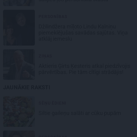
PERSONĪBAS
Džilindžera mīļoto Lindu Kalniņu
piemeklējušas savādas sajūtas. Viņa
atklāj iemeslu
ZIŅAS
Aktieris Ģirts Ķesteris atkal piedzīvojis
pārvērtības. Pie tām cītīgi strādājis!
JAUNĀKIE RAKSTI
SĒŅU ĒDIENI
Siltie gaileņu salāti
ar cūku pupām