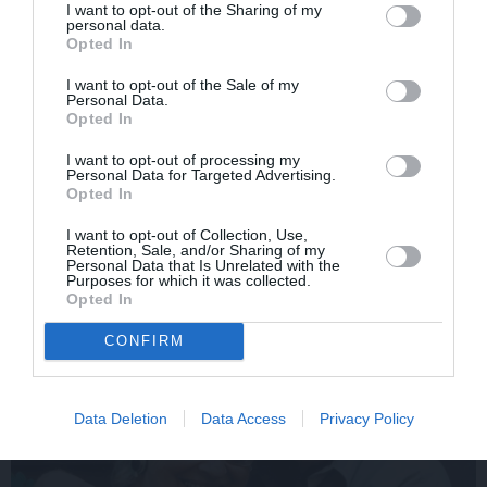
I want to opt-out of the Sharing of my
personal data.
Opted In
I want to opt-out of the Sale of my
Personal Data.
Opted In
Aktieris Ģirts Ķesteris
Aktrise Lidija Pupure
I want to opt-out of processing my
Personal Data for Targeted Advertising.
atkal piedzīvojis
izglābj draudzeni un
Opted In
pārvērtības. Pie tām cītīgi
nonāk pie skumjas
strādājis!
atklāsmes
I want to opt-out of Collection, Use,
Retention, Sale, and/or Sharing of my
Personal Data that Is Unrelated with the
Purposes for which it was collected.
ATTIECĪBAS
Opted In
CONFIRM
Data Deletion
Data Access
Privacy Policy