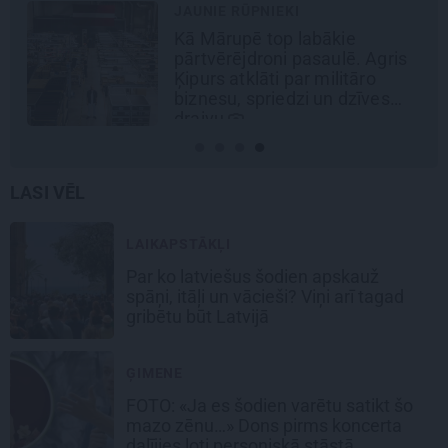
JAUNIE RŪPNIEKI
Kā Mārupē top labākie
pārtvērējdroni pasaulē. Agris
Ķipurs atklāti par militāro
biznesu, spriedzi un dzīves
draivu
LASI VĒL
LAIKAPSTĀKĻI
Par ko latviešus šodien apskauž
spāņi, itāļi un vācieši? Viņi arī tagad
gribētu būt Latvijā
ĢIMENE
FOTO: «Ja es šodien varētu satikt šo
mazo zēnu…» Dons pirms koncerta
dalījies ļoti personiskā stāstā