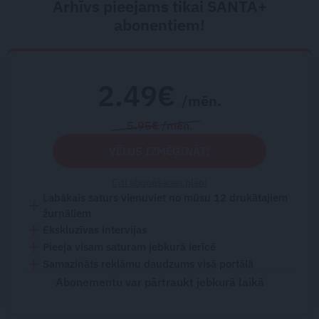
Arhīvs pieejams tikai SANTA+
abonentiem!
2.49€
/mēn.
5.95€ /mēn.
VĒLOS IZMĒĢINĀT!
Citi abonēšanas plāni
Labākais saturs vienuviet no mūsu 12 drukātajiem
žurnāliem
Ekskluzīvas intervijas
Pieeja visam saturam jebkurā ierīcē
Samazināts reklāmu daudzums visā portālā
Abonementu var pārtraukt jebkurā laikā