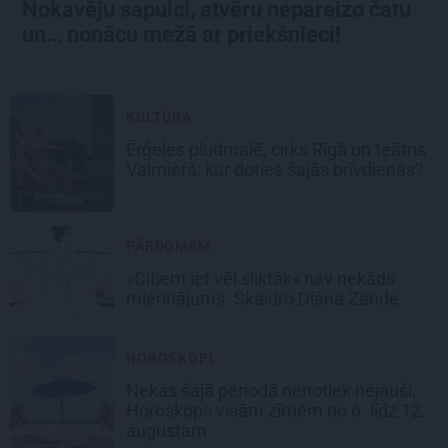
Nokavēju sapulci, atvēru nepareizo čatu
un… nonācu mežā ar priekšnieci!
KULTŪRA
Ērģeles pludmalē, cirks Rīgā un teātris
Valmierā: kur doties šajās brīvdienās?
PĀRDOMĀM
«Citiem iet vēl sliktāk» nav nekāds
mierinājums. Skaidro Diāna Zande
HOROSKOPI
Nekas šajā periodā nenotiek nejauši.
Horoskops visām zīmēm no 6. līdz 12.
augustam