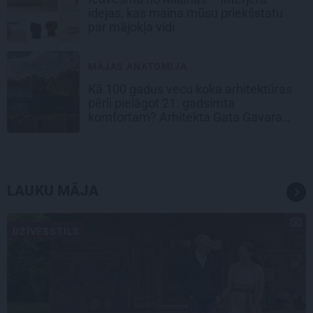
idejas, kas maina mūsu priekšstatu
par mājokļa vidi
MĀJAS ANATOMIJA
Kā 100 gadus vecu koka arhitektūras
pērli pielāgot 21. gadsimta
komfortam? Arhitekta Gata Gavara
pieredze
LAUKU MĀJA
DZĪVESSTILS