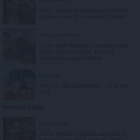
PERSONĪBAS
FOTO: Makisms Busels aizkustinoši
pateicas viņa dzīvē īpašam vīrietim
STILA NOSLĒPUMI
Ja tev patīk Natālijas Jansones stils:
lietas, rotas un zīmoli, ko vērts
aizņemties savai ikdienai
VESELĪBA
Par maz sāls organismā – vai tā var
būt?
PRIVĀTĀ DZĪVE
PERSONĪBAS
FOTO: Makisms Busels aizkustinoši