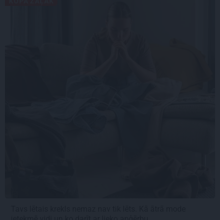
KOPĀ ZAĻĀK
Tavs lētais krekls nemaz nav tik lēts. Kā ātrā mode
ietekmē vidi un ko darīt ar lieko apģērbu