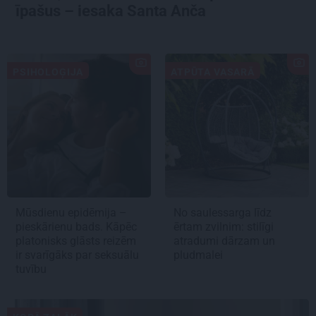
īpašus – iesaka Santa Anča
PSIHOLOĢIJA
ATPŪTA VASARĀ
Mūsdienu epidēmija –
No saulessarga līdz
pieskārienu bads. Kāpēc
ērtam zvilnim: stilīgi
platonisks glāsts reizēm
atradumi dārzam un
ir svarīgāks par seksuālu
pludmalei
tuvību