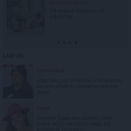
DEKO DISKUSIJAS
Cik maksā dizainers un –
kāpēc?
LASI VĒL
PERSONĪBAS
«Ilgu laiku par to klusēju.» Ostapenko
beidzot atbild uz pārmetumiem par
svaru
ZIŅAS
Slavenā
Tutas lietu
aktrise Liene
Sebre atklāj vienkāršu veidu, kā
iedarbināt vielmaiņu