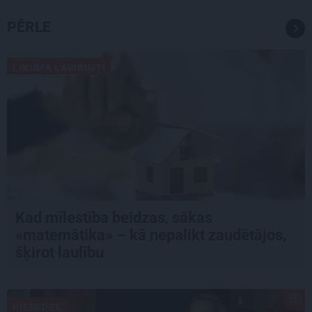
PĒRLE
LIKUMA LABIRINTI
Kad mīlestība beidzas, sākas
«matemātika» – kā nepalikt zaudētājos,
šķirot laulību
PIEREDZE