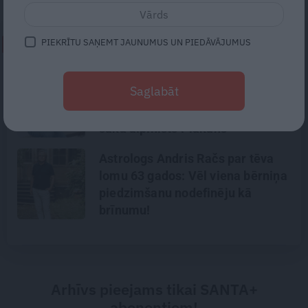
PIEKRĪTU SAŅEMT JAUNUMUS UN PIEDĀVĀJUMUS
NEPALAID GARĀM!
«Lasīju internetā ierakstus par šo
Saglabāt
ekspedīciju, un jau pirms
nelaimes man bija jautājumi,»
saka alpīnists Plakans
Astrologs Andris Račs par tēva
lomu 63 gados: Vēl viena bērniņa
piedzimšanu nodefinēju kā
brīnumu!
Arhīvs pieejams tikai SANTA+
abonentiem!