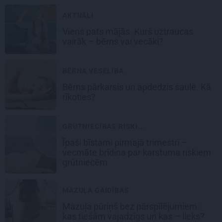
AKTUĀLI
Viens pats mājās. Kurš uztraucas
vairāk – bērns vai vecāki?
BĒRNA VESELĪBA
Bērns pārkarsis un apdedzis saulē. Kā
rīkoties?
GRŪTNIECĪBAS RISKI...
Īpaši bīstami pirmajā trimestrī –
vecmāte brīdina par karstuma riskiem
grūtniecēm
MAZUĻA GAIDĪBAS
Mazuļa pūriņš bez pārspīlējumiem:
kas tiešām vajadzīgs un kas – lieks?