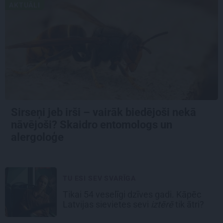
AKTUĀLI
Sirseņi jeb irši – vairāk biedējoši nekā
nāvējoši? Skaidro entomologs un
alergoloģe
TU ESI SEV SVARĪGA
Tikai 54 veselīgi dzīves gadi. Kāpēc
Latvijas sievietes sevi
iztērē
tik ātri?