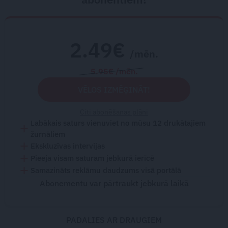
2.49€
/mēn.
5.95€ /mēn.
VĒLOS IZMĒĢINĀT!
Citi abonēšanas plāni
Labākais saturs vienuviet no mūsu 12 drukātajiem
žurnāliem
Ekskluzīvas intervijas
Pieeja visam saturam jebkurā ierīcē
Samazināts reklāmu daudzums visā portālā
Abonementu var pārtraukt jebkurā laikā
PADALIES AR DRAUGIEM