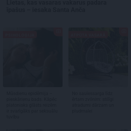
Lietas, kas vasaras vakarus padara
īpašus – iesaka Santa Anča
PSIHOLOĢIJA
ATPŪTA VASARĀ
Mūsdienu epidēmija –
No saulessarga līdz
pieskārienu bads. Kāpēc
ērtam zvilnim: stilīgi
platonisks glāsts reizēm
atradumi dārzam un
ir svarīgāks par seksuālu
pludmalei
tuvību