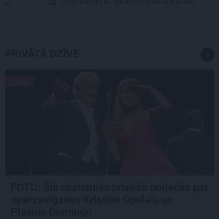
mierinājums. Skaidro Diāna Zande
PRIVĀTĀ DZĪVE
ZIŅAS
FOTO: Šīs skaistules priekšā noliecās pat
operzvaigznes Kristīne Opolais un
Plasido Domingo