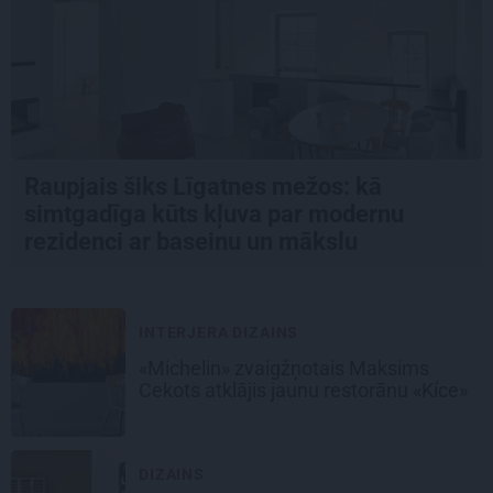
Raupjais šiks Līgatnes mežos: kā
simtgadīga kūts kļuva par modernu
rezidenci ar baseinu un mākslu
INTERJERA DIZAINS
«Michelin» zvaigžņotais Maksims
Cekots atklājis jaunu restorānu «Kíce»
DIZAINS