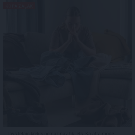
KOPĀ ZAĻĀK
Tavs lētais krekls nemaz nav tik lēts. Kā ātrā mode