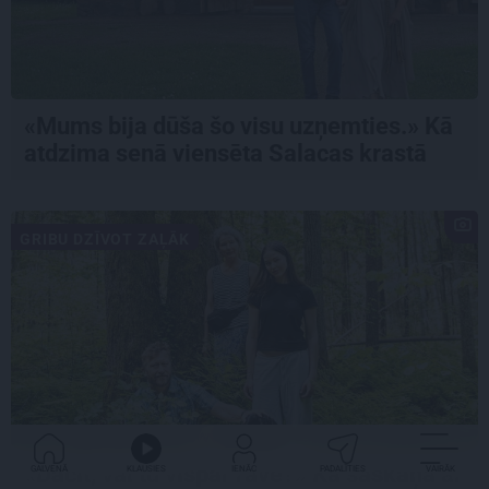
«Mums bija dūša šo visu uzņemties.» Kā
atdzima senā viensēta Salacas krastā
GRIBU DZĪVOT ZAĻĀK
«Dacīt, vai tu vispār ravē?» Kā saskaņā ar
GALVENĀ
KLAUSIES
IENĀC
PADALĪTIES
VAIRĀK