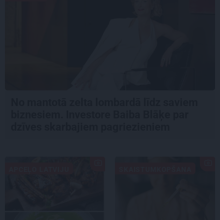
No mantotā zelta lombardā līdz saviem
biznesiem. Investore Baiba Blāķe par
dzīves skarbajiem pagriezieniem
APCEĻO LATVIJU
SKAISTUMKOPŠANA