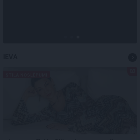
Draudzeņu ceļojums bez
drāmām: noderīgi padomi
plānošanai un 16 galamērķu
idejas
IEVA
STILA NOSLĒPUMI