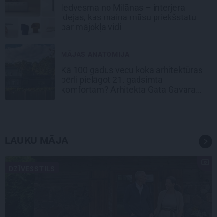
Iedvesma no Milānas – interjera
idejas, kas maina mūsu priekšstatu
par mājokļa vidi
MĀJAS ANATOMIJA
Kā 100 gadus vecu koka arhitektūras
pērli pielāgot 21. gadsimta
komfortam? Arhitekta Gata Gavara
pieredze
LAUKU MĀJA
DZĪVESSTILS