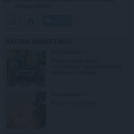
tīklu profiliem.
Santa.lv
SATURA MĀRKETINGS
REKLĀMRAKSTS
Škoda maina spēles
šu
noteikumus: iepazīsti pilsētas
elektroauto
Epiq
REKLĀMRAKSTS
Matu otrais cēliens