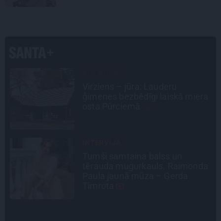
INTERVIJA
«Nevajag kalnos tēlot varoņus!
a
Tie ātri noliks pie vietas.»
Alpīnists Atis Plakans, kurš
pieredzējis biedra bojāeju
PERSONĪBAS
Noklusētās dzimtas saites,
a
attiecības ar brāli un 7. bērns kā
brīnums: atklāta saruna ar Andri
Raču
CEĻOJUMA PLĀNS