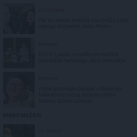
ATTIECĪBAS
Par ko sievas priekšā visu mūžu jutās
vainīgs dzejnieks Jānis Peters
PIEMIŅA
FOTO: Ļaudis atvadās no mūžībā
aizsauktā narkologa Jāņa Strazdiņa
PIEMIŅA
«Viņa gatavojās pārejai.» Slavenās
folkloristes meita atceras Helmī
Staltes dzīves izskaņu
MANS MAZAIS
UZ SKOLU