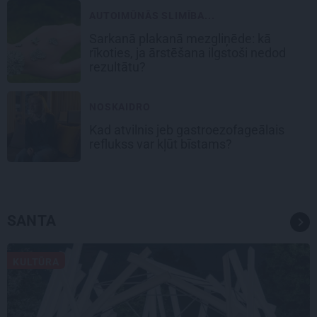
AUTOIMŪNĀS SLIMĪBA...
Sarkanā plakanā mezgliņēde: kā
rīkoties, ja ārstēšana ilgstoši nedod
rezultātu?
NOSKAIDRO
Kad atvilnis jeb gastroezofageālais
reflukss var kļūt bīstams?
SANTA
KULTŪRA