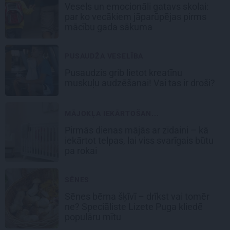
Vesels un emocionāli gatavs skolai:
par ko vecākiem jāparūpējas pirms
mācību gada sākuma
PUSAUDŽA VESELĪBA
Pusaudzis grib lietot kreatīnu
muskuļu audzēšanai! Vai tas ir droši?
MĀJOKĻA IEKĀRTOŠAN...
Pirmās dienas mājās ar zīdaini – kā
iekārtot telpas, lai viss svarīgais būtu
pa rokai
SĒNES
Sēnes bērna šķīvī – drīkst vai tomēr
ne? Speciāliste Lizete Puga kliedē
populāru mītu