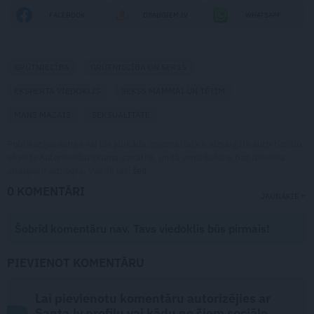
FACEBOOK
DRAUGIEM.LV
WHATSAPP
GRŪTNIECĪBA
GRŪTNIECĪBA UN SEKSS
EKSPERTA VIEDOKLIS
SEKSS MAMMAI UN TĒTIM
MANS MAZAIS
SEKSUALITĀTE
Publikācijas saturs vai tās jebkāda apjoma daļa ir aizsargāts autortiesību
objekts Autortiesību likuma izpratnē, un tā izmantošana bez izdevēja
atļaujas ir aizliegta. Vairāk lasi
šeit
0 KOMENTĀRI
JAUNĀKIE
Šobrīd komentāru nav. Tavs viedoklis būs pirmais!
PIEVIENOT KOMENTĀRU
Lai pievienotu komentāru autorizējies ar
Santa.lv profilu vai kādu no šiem sociālo