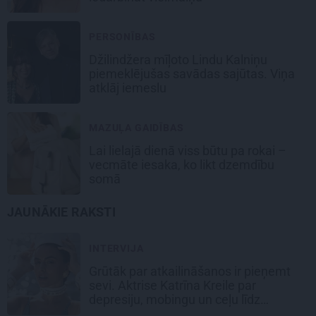
PERSONĪBAS
Džilindžera mīļoto Lindu Kalniņu
piemeklējušas savādas sajūtas. Viņa
atklāj iemeslu
MAZUĻA GAIDĪBAS
Lai lielajā dienā viss būtu pa rokai –
vecmāte iesaka, ko likt dzemdību
somā
JAUNĀKIE RAKSTI
INTERVIJA
Grūtāk par atkailināšanos ir pieņemt
sevi. Aktrise Katrīna Kreile par
depresiju, mobingu un ceļu līdz
lielajām lomām