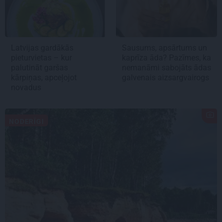
Latvijas gardākās
Sausums, apsārtums un
pieturvietas – kur
kaprīza āda? Pazīmes, ka
palutināt garšas
nemanāmi sabojāts ādas
kārpiņas, apceļojot
galvenais aizsargvairogs
novadus
NODERĪGI