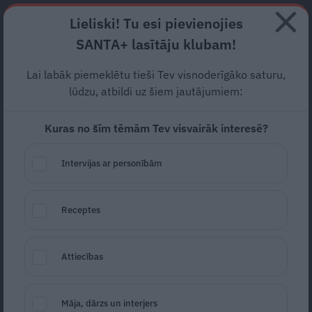
Abonē
Lieliski! Tu esi pievienojies
SANTA+ lasītāju klubam!
RECEPTES
NODERĪGI
JAUNĀKAIS
POPULĀRĀKAIS
Lai labāk piemeklētu tieši Tev visnoderīgāko saturu,
Sekss grūtniecības laikā.
lūdzu, atbildi uz šiem jautājumiem:
Biežākie mīti, kāpēc pāri
Kuras no šīm tēmām Tev visvairāk interesē?
atturas
Intervijas ar personībām
GRŪTNIECĪBA
07.04.2024
Receptes
Dace Rudzīte
dace.rudzite@santa.lv
Attiecības
Māja, dārzs un interjers