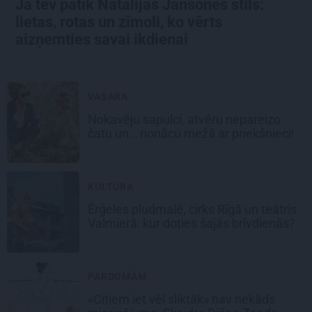
Ja tev patīk Natālijas Jansones stils:
lietas, rotas un zīmoli, ko vērts
aizņemties savai ikdienai
VASARA
Nokavēju sapulci, atvēru nepareizo
čatu un… nonācu mežā ar priekšnieci!
KULTŪRA
Ērģeles pludmalē, cirks Rīgā un teātris
Valmierā: kur doties šajās brīvdienās?
PĀRDOMĀM
«Citiem iet vēl sliktāk» nav nekāds