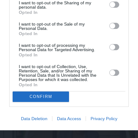
I want to opt-out of the Sharing of my
personal data.
Opted In
I want to opt-out of the Sale of my
Personal Data.
Opted In
Par ko latviešus šodien
FOTO: «Ja es šodien
I want to opt-out of processing my
Personal Data for Targeted Advertising.
apskauž spāņi, itāļi un
varētu satikt šo mazo
Opted In
vācieši? Viņi arī tagad
zēnu…» Dons pirms
gribētu būt Latvijā
koncerta dalījies ļoti
I want to opt-out of Collection, Use,
personiskā stāstā
Retention, Sale, and/or Sharing of my
Personal Data that Is Unrelated with the
Purposes for which it was collected.
Opted In
SLAVENĪBAS
CONFIRM
Data Deletion
Data Access
Privacy Policy