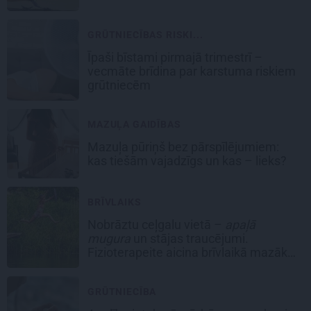
GRŪTNIECĪBAS RISKI...
Īpaši bīstami pirmajā trimestrī –
vecmāte brīdina par karstuma riskiem
grūtniecēm
MAZUĻA GAIDĪBAS
Mazuļa pūriņš bez pārspīlējumiem:
kas tiešām vajadzīgs un kas – lieks?
BRĪVLAIKS
Nobrāztu ceļgalu vietā –
apaļā
mugura
un stājas traucējumi.
Fizioterapeite aicina brīvlaikā mazāk
laika veltīt viedierīcēm
GRŪTNIECĪBA