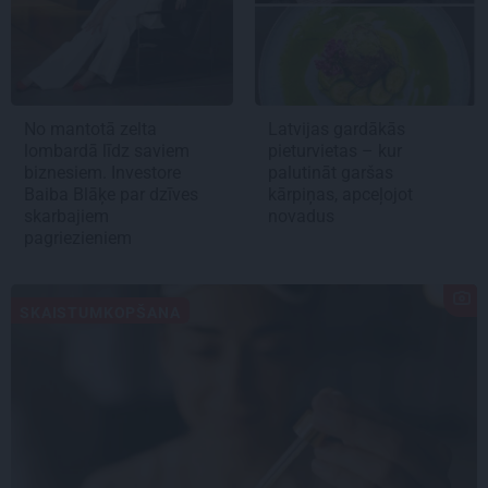
No mantotā zelta
Latvijas gardākās
lombardā līdz saviem
pieturvietas – kur
biznesiem. Investore
palutināt garšas
Baiba Blāķe par dzīves
kārpiņas, apceļojot
skarbajiem
novadus
pagriezieniem
SKAISTUMKOPŠANA