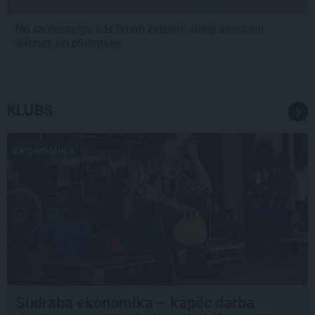
No saulessarga līdz ērtam zvilnim: stilīgi atradumi
dārzam un pludmalei
KLUBS
EKONOMIKA
Sudraba ekonomika – kāpēc darba