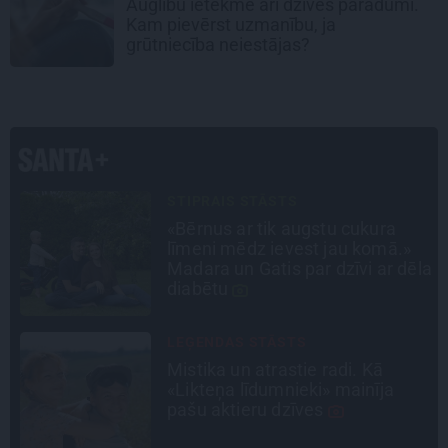
Auglību ietekmē arī dzīves paradumi.
Kam pievērst uzmanību, ja
grūtniecība neiestājas?
INTERVIJA
Tumši samtaina balss un
tērauda mugurkauls. Raimonda
la
Paula jaunā mūza – Gerda
Timrota
INTERVIJA
Grūtāk par atkailināšanos ir
pieņemt sevi. Aktrise Katrīna
Kreile par depresiju, mobingu un
ceļu līdz lielajām lomām