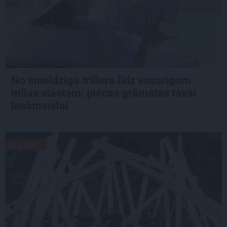
No smeldzīga trillera līdz vasarīgam
mīlas stāstam: piecas grāmatas tavai
lasāmvielai
KULTŪRA