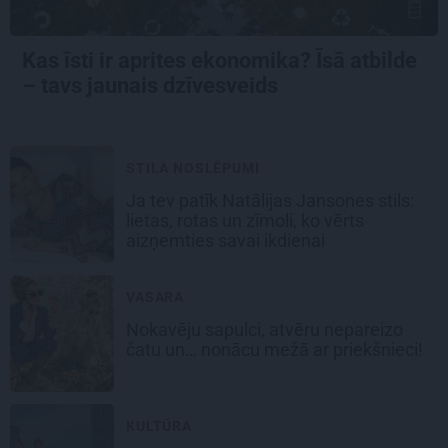
Kas īsti ir aprites ekonomika? Īsā atbilde
– tavs jaunais dzīvesveids
STILA NOSLĒPUMI
Ja tev patīk Natālijas Jansones stils:
lietas, rotas un zīmoli, ko vērts
aizņemties savai ikdienai
VASARA
Nokavēju sapulci, atvēru nepareizo
čatu un… nonācu mežā ar priekšnieci!
KULTŪRA