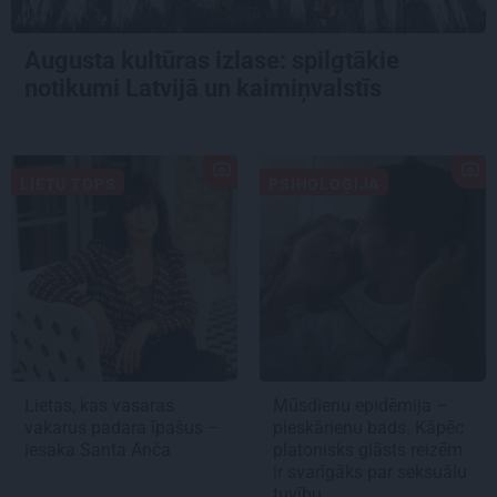
Augusta kultūras izlase: spilgtākie
notikumi Latvijā un kaimiņvalstīs
LIETU TOPS
PSIHOLOĢIJA
Lietas, kas vasaras
Mūsdienu epidēmija –
vakarus padara īpašus –
pieskārienu bads. Kāpēc
iesaka Santa Anča
platonisks glāsts reizēm
ir svarīgāks par seksuālu
tuvību