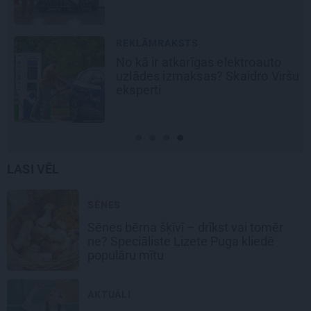
JAUNIE RŪPNIEKI
Kā Mārupē top labākie
šu
pārtvērējdroni pasaulē. Agris
Ķipurs atklāti par militāro
biznesu, spriedzi un dzīves
draivu
LASI VĒL
SĒNES
Sēnes bērna šķīvī – drīkst vai tomēr
ne? Speciāliste Lizete Puga kliedē
populāru mītu
AKTUĀLI