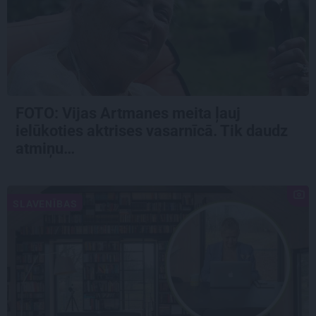
FOTO:
Vijas Artmanes meita
ļauj
ielūkoties aktrises vasarnīcā. Tik daudz
atmiņu…
SLAVENĪBAS