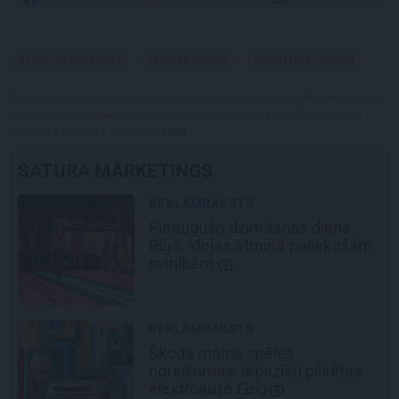
BĒRNI UN PUSAUDŽI
CEĻO AR BĒRNU
PRAKTISKI PADOMI
Publikācijas saturs vai tās jebkāda apjoma daļa ir aizsargāts autortiesību
objekts Autortiesību likuma izpratnē, un tā izmantošana bez izdevēja
atļaujas ir aizliegta. Vairāk lasi
šeit
SATURA MĀRKETINGS
REKLĀMRAKSTS
Pēteris Zālītis: Esmu prāta
mākslinieks
REKLĀMRAKSTS
Matu otrais cēliens