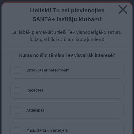
Abonē
Lieliski! Tu esi pievienojies
SANTA+ lasītāju klubam!
RECEPTES
NODERĪGI
JAUNĀKAIS
POPULĀRĀKAIS
Lai labāk piemeklētu tieši Tev visnoderīgāko saturu,
Bērnam
slikta dūša
lūdzu, atbildi uz šiem jautājumiem:
automašīnā
– kādēļ tā un kā
Kuras no šīm tēmām Tev visvairāk interesē?
palīdzēt?
Intervijas ar personībām
BĒRNI UN PUSAUDŽI
02.07.2025
Receptes
Auto Latvija
Attiecības
Māja, dārzs un interjers