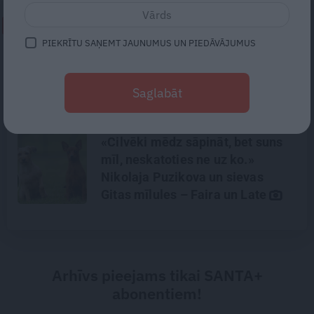
NEPALAID GARĀM!
PIEKRĪTU SAŅEMT JAUNUMUS UN PIEDĀVĀJUMUS
Astrologs Andris Račs par tēva
lomu 63 gados: Vēl viena bērniņa
Saglabāt
piedzimšanu nodefinēju kā
brīnumu!
«Cilvēki mēdz sāpināt, bet suns
mīl, neskatoties ne uz ko.»
Nikolaja Puzikova un sievas
Gitas mīlules – Faira un Late
Arhīvs pieejams tikai SANTA+
abonentiem!