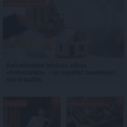
LIKUMA LABIRINTI
Kad mīlestība beidzas, sākas
«matemātika» – kā nepalikt zaudētājos,
šķirot laulību
PIEREDZE
APCEĻO LATVIJU