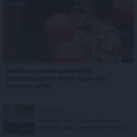
KULTŪRA
Nedēļas nogales galamērķis –
Sarkandaugava: startē Rīgas ielu
mākslas svētki
ATRADUMS
Virziens – jūra: Lauderu ģimenes
bezbēdīgi laiskā miera osta Pūrciemā