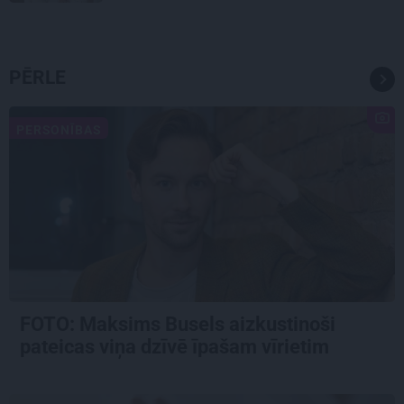
PĒRLE
PERSONĪBAS
FOTO: Maksims Busels aizkustinoši
pateicas viņa dzīvē īpašam vīrietim