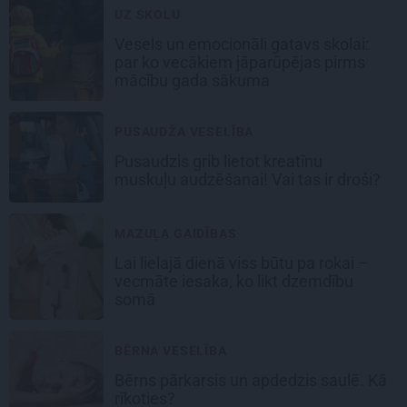
UZ SKOLU
Vesels un emocionāli gatavs skolai:
par ko vecākiem jāparūpējas pirms
mācību gada sākuma
PUSAUDŽA VESELĪBA
Pusaudzis grib lietot kreatīnu
muskuļu audzēšanai! Vai tas ir droši?
MAZUĻA GAIDĪBAS
Lai lielajā dienā viss būtu pa rokai –
vecmāte iesaka, ko likt dzemdību
somā
BĒRNA VESELĪBA
Bērns pārkarsis un apdedzis saulē. Kā
rīkoties?