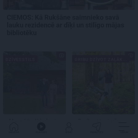
CIEMOS: Kā Rukšāne saimnieko savā
lauku rezidencē ar dīķi un stilīgo mājas
bibliotēku
DZĪVESSTILS
GRIBU DZĪVOT ZAĻĀK...
«Mums bija dūša šo visu
«Dacīt, vai tu vispār
uzņemties.» Kā atdzima
ravē?» Kā saskaņā ar
senā viensēta Salacas
dabu saimnieko
GALVENĀ
KLAUSIES
IENĀC
PADALĪTIES
VAIRĀK