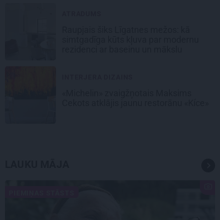
ATRADUMS
Raupjais šiks Līgatnes mežos: kā
simtgadīga kūts kļuva par modernu
rezidenci ar baseinu un mākslu
INTERJERA DIZAINS
«Michelin» zvaigžņotais Maksims
Cekots atklājis jaunu restorānu «Kíce»
LAUKU MĀJA
PIEMIŅAS STĀSTS