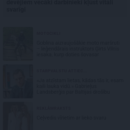
devējiem vecāki darbinieki kļūst vitāli
svarīgi
MOTOCIKLI
Goblina aizraujošākie moto maršruti
– leģendārais instruktors Ģirts Vilnis
iesaka, kurp doties šovasar
STARPVALSTU ATTIEC...
«Ja atzīstam lietas, kādas tās ir, esam
kaili lauka vidū.» Gabrieļus
Landsberģis par Baltijas drošību
REKLĀMRAKSTS
Ceļvedis vīrietim ar lieko svaru