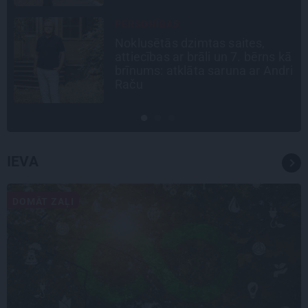
CIEMOS
«Vectēvam vajadzēja to vērienu
ā
būvējot.» Kā Grišānu ģimene
i
atjauno senās dzimtas mājas
IEVA
DOMĀT ZAĻI