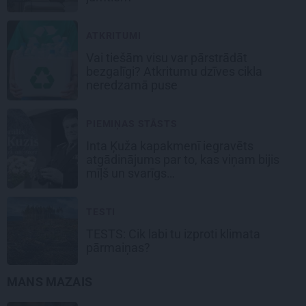
ATKRITUMI
Vai tiešām visu var pārstrādāt
bezgalīgi? Atkritumu dzīves cikla
neredzamā puse
PIEMIŅAS STĀSTS
Inta Ķuža kapakmenī iegravēts
atgādinājums par to, kas viņam bijis
mīļš un svarīgs…
TESTI
TESTS: Cik labi tu izproti klimata
pārmaiņas?
MANS MAZAIS