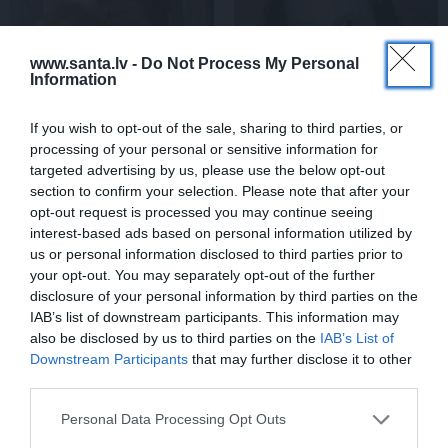
www.santa.lv -
Do Not Process My Personal
Information
If you wish to opt-out of the sale, sharing to third parties, or
processing of your personal or sensitive information for
«Smalkā stila» zvaigzne
Sēru vēsts: Meksikā miris
targeted advertising by us, please use the below opt-out
seriāla filmēšanas laikā
populārais mūzikas
section to confirm your selection. Please note that after your
pārcietis smagu dzīves
apskatnieks Klāss Vāvere
opt-out request is processed you may continue seeing
posmu. Kā tagad klājas
interest-based ads based on personal information utilized by
Emetam?
us or personal information disclosed to third parties prior to
your opt-out. You may separately opt-out of the further
disclosure of your personal information by third parties on the
ZIŅAS
IAB’s list of downstream participants. This information may
also be disclosed by us to third parties on the
IAB’s List of
Downstream Participants
that may further disclose it to other
third parties.
Personal Data Processing Opt Outs