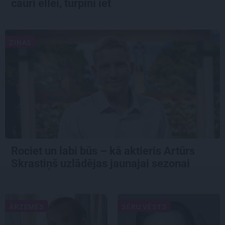
cauri ellei, turpini iet
ZIŅAS
Rociet un labi būs – kā aktieris Artūrs
Skrastiņš uzlādējas jaunajai sezonai
ĀRZEMĒS
SĒRU VĒSTS