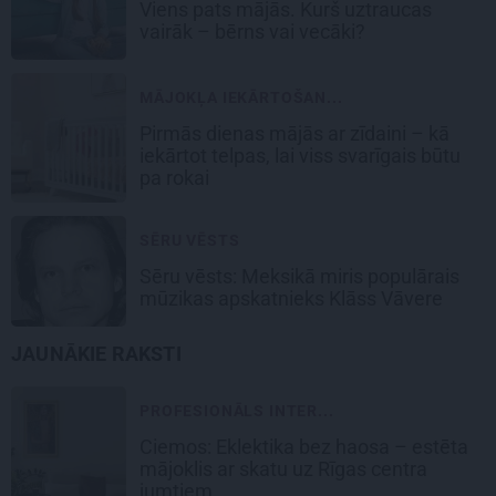
Viens pats mājās. Kurš uztraucas
vairāk – bērns vai vecāki?
MĀJOKĻA IEKĀRTOŠAN...
Pirmās dienas mājās ar zīdaini – kā
iekārtot telpas, lai viss svarīgais būtu
pa rokai
SĒRU VĒSTS
Sēru vēsts: Meksikā miris populārais
mūzikas apskatnieks Klāss Vāvere
JAUNĀKIE RAKSTI
PROFESIONĀLS INTER...
Ciemos: Eklektika bez haosa – estēta
mājoklis ar skatu uz Rīgas centra
jumtiem