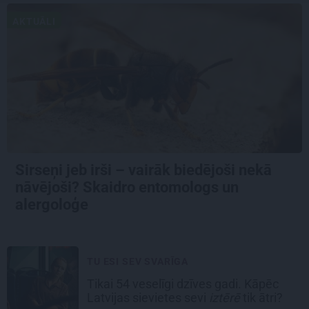
AKTUĀLI
Sirseņi jeb irši – vairāk biedējoši nekā
nāvējoši? Skaidro entomologs un
alergoloģe
TU ESI SEV SVARĪGA
Tikai 54 veselīgi dzīves gadi. Kāpēc
Latvijas sievietes sevi
iztērē
tik ātri?