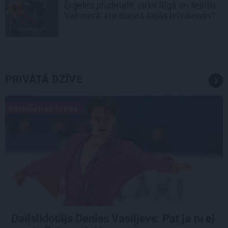
Ērģeles pludmalē, cirks Rīgā un teātris
Valmierā: kur doties šajās brīvdienās?
PRIVĀTĀ DZĪVE
DZIMŠANAS DIENA
Daiļslidotājs Deniss Vasiļjevs: Pat ja tu ej