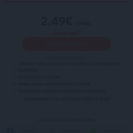
2.49€
/mēn.
5.95€ /mēn.
VĒLOS IZMĒĢINĀT!
Citi abonēšanas plāni
Labākais saturs vienuviet no mūsu 12 drukātajiem
žurnāliem
Ekskluzīvas intervijas
Pieeja visam saturam jebkurā ierīcē
Samazināts reklāmu daudzums visā portālā
Abonementu var pārtraukt jebkurā laikā
PADALIES AR DRAUGIEM
FACEBOOK
DRAUGIEM.LV
WHATSAPP