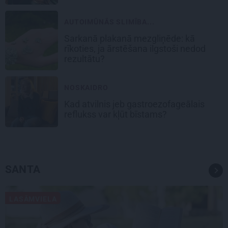
AUTOIMŪNĀS SLIMĪBA...
Sarkanā plakanā mezgliņēde: kā
rīkoties, ja ārstēšana ilgstoši nedod
rezultātu?
NOSKAIDRO
Kad atvilnis jeb gastroezofageālais
reflukss var kļūt bīstams?
SANTA
LASĀMVIELA