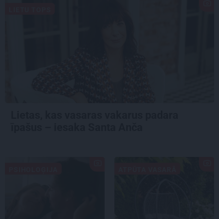
LIETU TOPS
Lietas, kas vasaras vakarus padara
īpašus – iesaka Santa Anča
PSIHOLOĢIJA
ATPŪTA VASARĀ