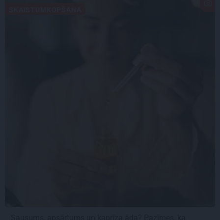
SKAISTUMKOPŠANA
Sausums, apsārtums un kaprīza āda? Pazīmes, ka