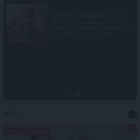
SLAVENĪBU MĪLUĻI
«Cilvēki mēdz sāpināt, bet suns
mīl, neskatoties ne uz ko.»
n
Nikolaja Puzikova un sievas
Gitas mīlules – Faira un Late
INTERVIJA
Tumši samtaina balss un
tērauda mugurkauls. Raimonda
Paula jaunā mūza – Gerda
Timrota
IEVA
STILA NOSLĒPUMI