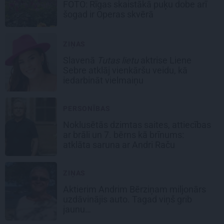
FOTO: Rīgas skaistākā puķu dobe arī
šogad ir Operas skvērā
ZIŅAS
Slavenā
Tutas lietu
aktrise Liene
Sebre atklāj vienkāršu veidu, kā
iedarbināt vielmaiņu
PERSONĪBAS
Noklusētās dzimtas saites, attiecības
ar brāli un 7. bērns kā brīnums:
atklāta saruna ar Andri Raču
ZIŅAS
Aktierim Andrim Bērziņam miljonārs
uzdāvinājis auto. Tagad viņš grib
jaunu…