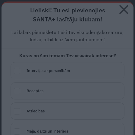
Abonē
Lieliski! Tu esi pievienojies
SANTA+ lasītāju klubam!
RECEPTES
NODERĪGI
JAUNĀKAIS
POPULĀRĀKAIS
Lai labāk piemeklētu tieši Tev visnoderīgāko saturu,
TESTS:
Savvaļas augi
, kas
lūdzu, atbildi uz šiem jautājumiem:
zied pavasarī. Cik daudzus
Kuras no šīm tēmām Tev visvairāk interesē?
vari atpazīt?
Intervijas ar personībām
TESTI
27.04.2025
Santa.lv
Receptes
Redakcija
portals@santa.lv
Latvijas daba ir pārsteigumu pilna – arī
Attiecības
pavasarī, kad koki vēl tikai plaucē lapas,
pļavās un mežos sastopams daudz ziedošu
Māja, dārzs un interjers
augu. Šajā testā redzami gan plaši