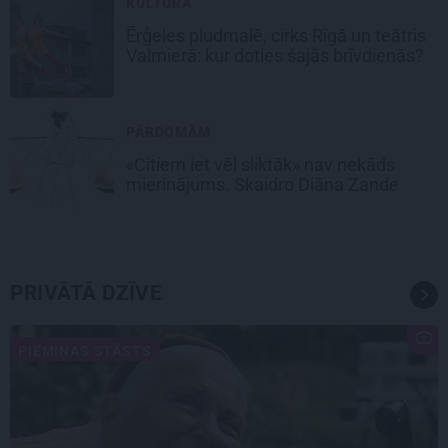
KULTŪRA
Ērģeles pludmalē, cirks Rīgā un teātris
Valmierā: kur doties šajās brīvdienās?
PĀRDOMĀM
«Citiem iet vēl sliktāk» nav nekāds
mierinājums. Skaidro Diāna Zande
PRIVĀTĀ DZĪVE
PIEMIŅAS STĀSTS