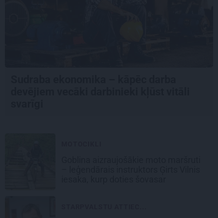
Sudraba ekonomika – kāpēc darba
devējiem vecāki darbinieki kļūst vitāli
svarīgi
MOTOCIKLI
Goblina aizraujošākie moto maršruti
– leģendārais instruktors Ģirts Vilnis
iesaka, kurp doties šovasar
STARPVALSTU ATTIEC...