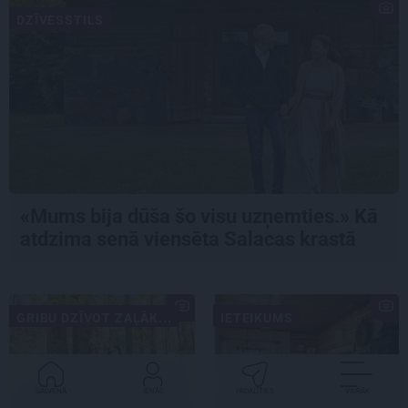
DZĪVESSTILS
«Mums bija dūša šo visu uzņemties.» Kā
atdzima senā viensēta Salacas krastā
GRIBU DZĪVOT ZAĻĀK...
IETEIKUMS
GALVENĀ
IENĀC
PADALĪTIES
VAIRĀK