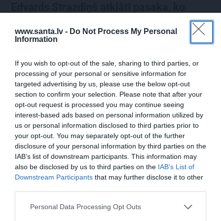
Edvards Strazdiņš atklāti pasaka, ko
domā par Bumbieri. Neparasta saruna ar
šlāgermūzikas princi
www.santa.lv -
Do Not Process My Personal
Information
If you wish to opt-out of the sale, sharing to third parties, or
processing of your personal or sensitive information for
DZIMŠANAS DIENA
ATTIECĪBAS
targeted advertising by us, please use the below opt-out
section to confirm your selection. Please note that after your
opt-out request is processed you may continue seeing
interest-based ads based on personal information utilized by
us or personal information disclosed to third parties prior to
your opt-out. You may separately opt-out of the further
disclosure of your personal information by third parties on the
IAB’s list of downstream participants. This information may
also be disclosed by us to third parties on the
IAB’s List of
«It kā pēkšņi es būtu
Par ko sievas priekšā
Downstream Participants
that may further disclose it to other
kļuvusi gaisīgāka,
visu mūžu jutās vainīgs
third parties.
jaunāka, vieglāka…»
dzejnieks Jānis Peters
Ērikas Eglijas-Grāveles
Personal Data Processing Opt Outs
mazais sievišķīgais