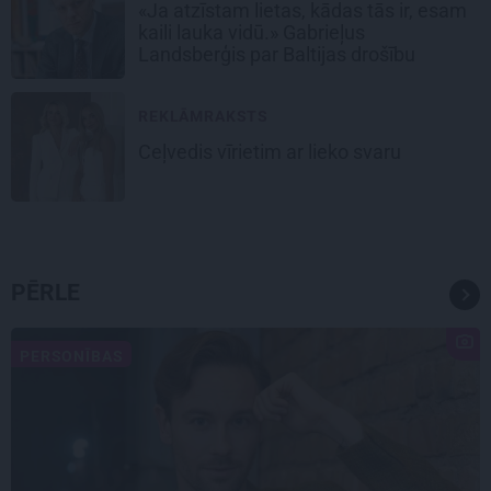
«Ja atzīstam lietas, kādas tās ir, esam
kaili lauka vidū.» Gabrieļus
Landsberģis par Baltijas drošību
REKLĀMRAKSTS
Ceļvedis vīrietim ar lieko svaru
PĒRLE
PERSONĪBAS