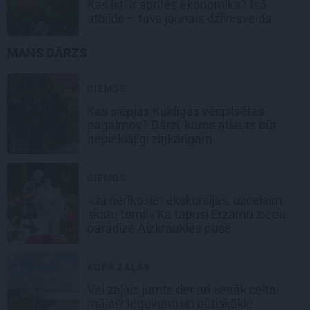
Kas īsti ir aprites ekonomika? Īsā
atbilde – tavs jaunais dzīvesveids
MANS DĀRZS
CIEMOS
Kas slēpjas Kuldīgas vecpilsētas
pagalmos? Dārzi, kuros atļauts būt
nepieklājīgi ziņkārīgam
CIEMOS
«Ja nerīkosiet ekskursijas, uzcelsim
skatu torni!» Kā tapusi Erzāmu ziedu
paradīze Aizkraukles pusē
KOPĀ ZAĻĀK
Vai zaļais jumts der arī senāk celtai
mājai? Ieguvumi un būtiskākie