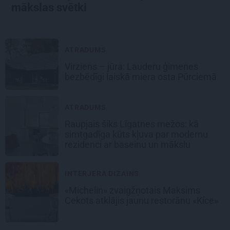
mākslas svētki
ATRADUMS
Virziens – jūra: Lauderu ģimenes
bezbēdīgi laiskā miera osta Pūrciemā
ATRADUMS
Raupjais šiks Līgatnes mežos: kā
simtgadīga kūts kļuva par modernu
rezidenci ar baseinu un mākslu
INTERJERA DIZAINS
«Michelin» zvaigžņotais Maksims
Cekots atklājis jaunu restorānu «Kíce»