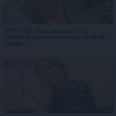
FOTO:
Vijas Artmanes meita
ļauj
ielūkoties aktrises vasarnīcā. Tik daudz
atmiņu…
ŠLĀGERMŪZIKA