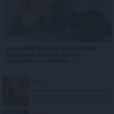
Ja tev patīk Natālijas Jansones stils:
lietas, rotas un zīmoli, ko vērts
aizņemties savai ikdienai
VASARA
Nokavēju sapulci, atvēru nepareizo
čatu un… nonācu mežā ar priekšnieci!