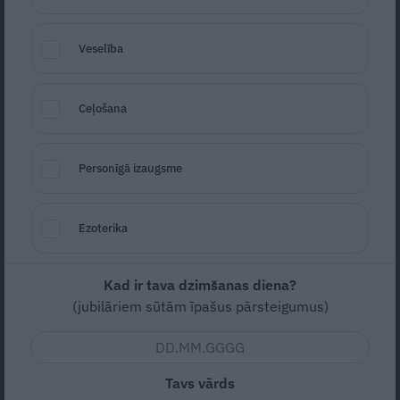
pazīstami, gan retāk zināmi augi. Pārbaudi
savas zināšanas!
Veselība
Ceļošana
Personīgā izaugsme
Ezoterika
Kad ir tava dzimšanas diena?
(jubilāriem sūtām īpašus pārsteigumus)
Foto: Wikipedia
Tavs vārds