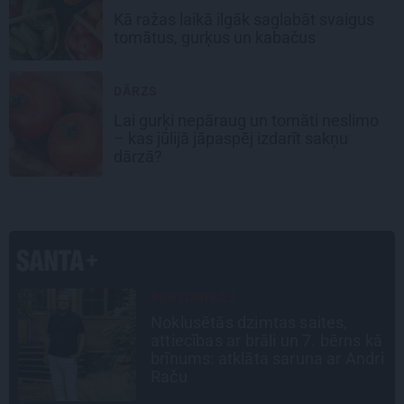
Kā ražas laikā
ilgāk saglabāt svaigus
tomātus, gurķus un kabačus
DĀRZS
Lai gurķi nepāraug un tomāti neslimo
– kas jūlijā jāpaspēj izdarīt sakņu
dārzā?
LEĢENDAS STĀSTS
Mistika un atrastie radi. Kā
ā
«Likteņa līdumnieki» mainīja
i
pašu aktieru dzīves