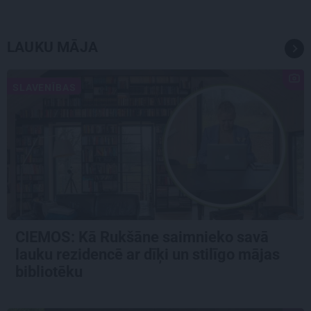
LAUKU MĀJA
SLAVENĪBAS
CIEMOS: Kā Rukšāne saimnieko savā
lauku rezidencē ar dīķi un stilīgo mājas
bibliotēku