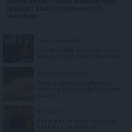
Sirseņi jeb irši – vairāk biedējoši nekā
nāvējoši? Skaidro entomologs un
alergoloģe
TU ESI SEV SVARĪGA
Tikai 54 veselīgi dzīves gadi. Kāpēc
Latvijas sievietes sevi
iztērē
tik ātri?
AUTOIMŪNĀS SLIMĪBA...
Sarkanā plakanā mezgliņēde: kā
rīkoties, ja ārstēšana ilgstoši nedod
rezultātu?
NOSKAIDRO
Kad atvilnis jeb gastroezofageālais
reflukss var kļūt bīstams?