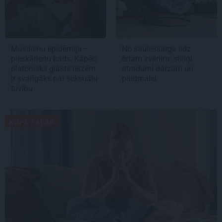
Mūsdienu epidēmija –
No saulessarga līdz
pieskārienu bads. Kāpēc
ērtam zvilnim: stilīgi
platonisks glāsts reizēm
atradumi dārzam un
ir svarīgāks par seksuālu
pludmalei
tuvību
KOPĀ ZAĻĀK