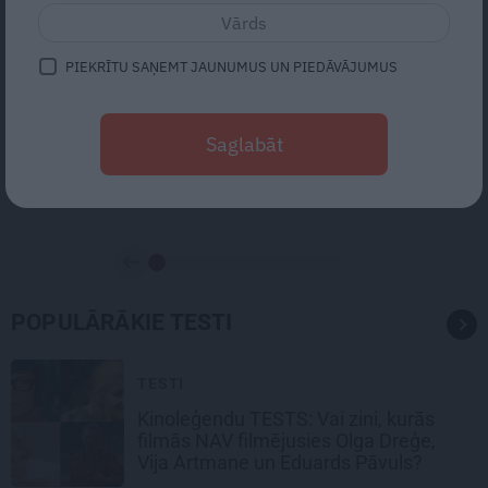
Kas redzams attēlā?
PIEKRĪTU SAŅEMT JAUNUMUS UN PIEDĀVĀJUMUS
PIENENE
MĀLLĒPE
Saglabāt
ZELTSTARĪTE
POPULĀRĀKIE TESTI
TESTI
Kinoleģendu TESTS: Vai zini, kurās
filmās
NAV filmējusies Olga Dreģe,
Vija Artmane un Eduards Pāvuls?