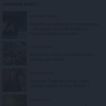
JAUNĀKIE RAKSTI
MUGURAS SĀPES
Mugurkaula stenoze un osteoporoze
– kā atpazīt un ārstēt biežākās
muguras kaites senioriem
DĀRZA DARBI
Kā pareizi veidot un apgriezt ķiršu
vainagu pēc ražas
ASTROLOĢIJA
Elizabete Zagorska atklāj, kādēļ
sestdien jāvelk melnas drēbes
DOMĀT ZAĻI