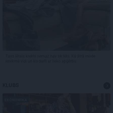
Tavs lētais krekls nemaz nav tik lēts. Kā ātrā mode
ietekmē vidi un ko darīt ar lieko apģērbu
KLUBS
EKONOMIKA