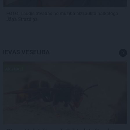
FOTO: Ļaudis atvadās no mūžībā aizsauktā narkologa
Jāņa Strazdiņa
IEVAS VESELĪBA
AKTUĀLI