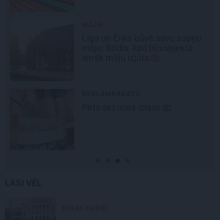
REKLĀMRAKSTS
Daugaviņš par mīlestību pret
Mercedes
un
kosmisko
jaunā
elektroauto pieredzi
REKLĀMRAKSTS
Kamēr dāmas bauda miljoniem
ziedu skaistumu, kungi atklāj
Lietuvas alus tradīciju
galvaspilsētu
LASI VĒL
RĪGAS PARKI