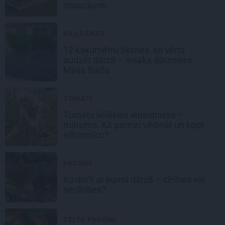
nosacījumi
DAIĻDĀRZS
12 kaķumētru šķirnes, ko vērts
audzēt dārzā – iesaka dārzniece
Maija Baiža
TOMĀTI
Tomātu lielākais ienaidnieks –
mitrums. Kā pareizi vēdināt un kopt
siltumnīcu?
PADOMI
Ko darīt ar kurmi dārzā – cīnīties vai
necīnīties?
ZELTA PADOMI