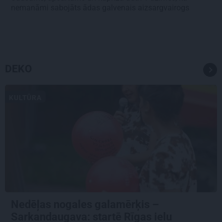
nemanāmi sabojāts ādas galvenais aizsargvairogs
DEKO
KULTŪRA
Nedēļas nogales galamērķis –
Sarkandaugava: startē Rīgas ielu