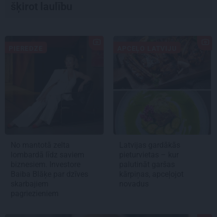
šķirot laulību
PIEREDZE
APCEĻO LATVIJU
No mantotā zelta
Latvijas gardākās
lombardā līdz saviem
pieturvietas – kur
biznesiem. Investore
palutināt garšas
Baiba Blāķe par dzīves
kārpiņas, apceļojot
skarbajiem
novadus
pagriezieniem