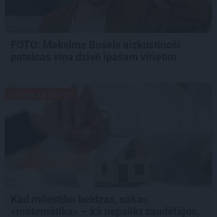
FOTO: Maksims Busels aizkustinoši
pateicas viņa dzīvē īpašam vīrietim
LIKUMA LABIRINTI
Kad mīlestība beidzas, sākas
«matemātika» – kā nepalikt zaudētājos,