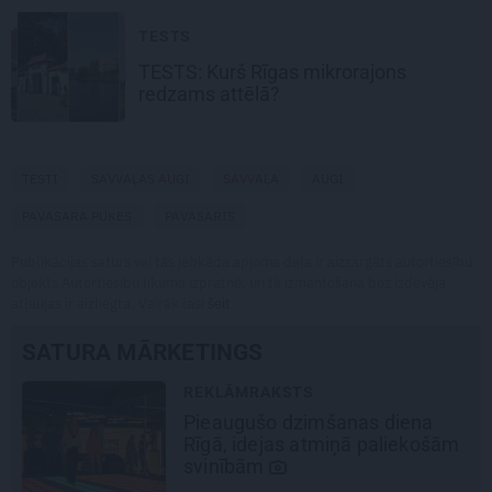
TESTS
TESTS:
Kurš Rīgas mikrorajons
redzams attēlā?
TESTI
SAVVAĻAS AUGI
SAVVAĻA
AUGI
PAVASARA PUĶES
PAVASARIS
Publikācijas saturs vai tās jebkāda apjoma daļa ir aizsargāts autortiesību
objekts Autortiesību likuma izpratnē, un tā izmantošana bez izdevēja
atļaujas ir aizliegta. Vairāk lasi
šeit
SATURA MĀRKETINGS
REKLĀMRAKSTS
Matu otrais cēliens