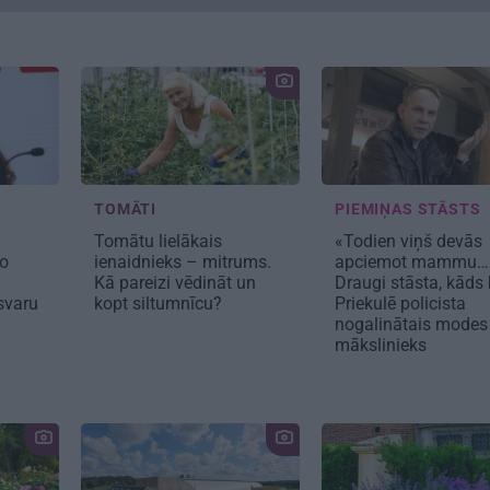
TOMĀTI
PIEMIŅAS STĀSTS
Tomātu lielākais
«Todien viņš devās
ko
ienaidnieks – mitrums.
apciemot mammu…
Kā pareizi vēdināt un
Draugi stāsta, kāds 
svaru
kopt siltumnīcu?
Priekulē policista
nogalinātais modes
mākslinieks