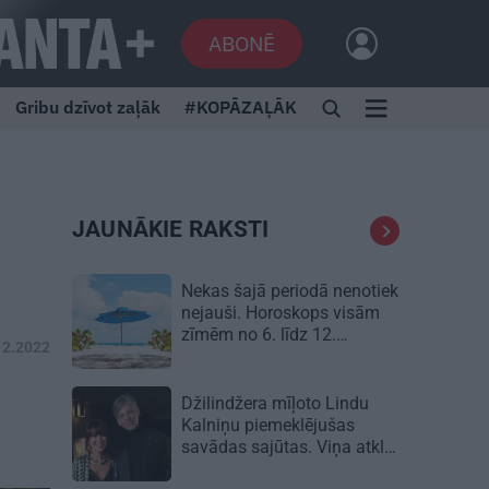
ABONĒ
Gribu dzīvot zaļāk
#KOPĀZAĻĀK
JAUNĀKIE RAKSTI
Nekas šajā periodā nenotiek
nejauši. Horoskops visām
zīmēm no 6. līdz 12.
12.2022
augustam
Džilindžera mīļoto Lindu
Kalniņu piemeklējušas
savādas sajūtas. Viņa atklāj
iemeslu