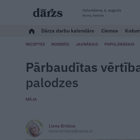
Ceturtdiena, 6. augusts
Aisma, Askolds
Dārza darbu kalendārs
Ciemos
Košum
RECEPTES
NODERĪGI
JAUNĀKAIS
POPULĀRĀKAIS
Pārbaudītas vērtīb
palodzes
MĀJA
Liena Britāne
liena.britane@santa.lv