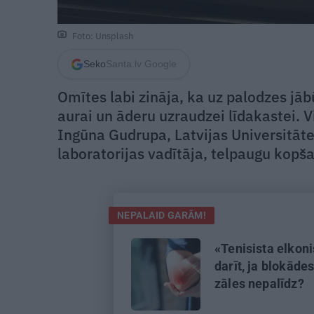
Foto: Unsplash
Seko
Santa.lv Google
Omītes labi zināja, ka uz palodzes jāb
aurai un āderu uzraudzei līdakastei. V
Ingūna Gudrupa, Latvijas Universitāt
laboratorijas vadītāja, telpaugu kopša
NEPALAID GARĀM!
«Tenisista elkoni
darīt, ja blokāde
zāles nepalīdz?