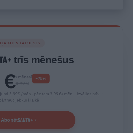
vientulību un
atgriešanos teātrī
TĻAUJIES LAIKU SEV
trīs mēnešus
 €
/ mēnesī
−75%
3.99 €
jumi 3.99€ /mēn · pēc tam 3.99 €/ mēn. ·
izvēlies brīvi -
pārtrauc jebkurā laikā
Abonēt
→