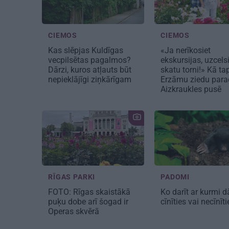
CIEMOS
CIEMOS
Kas slēpjas Kuldīgas
«Ja nerīkosiet
vecpilsētas pagalmos?
ekskursijas, uzcel
Dārzi, kuros atļauts būt
skatu torni!» Kā ta
nepieklājīgi ziņkārīgam
Erzāmu ziedu para
Aizkraukles pusē
RĪGAS PARKI
PADOMI
FOTO: Rīgas skaistākā
Ko darīt ar kurmi d
puķu dobe arī šogad ir
cīnīties vai necīnīt
Operas skvērā