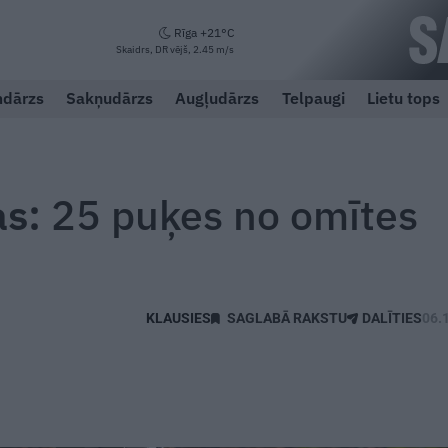
Rīga +21°C
Skaidrs, DR vējš, 2.45 m/s
dārzs
Sakņudārzs
Augļudārzs
Telpaugi
Lietu tops
as:
25 puķes no omītes
SAGLABĀ RAKSTU
DALĪTIES
06.