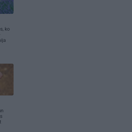
s, ko
–
ija
un
as
t