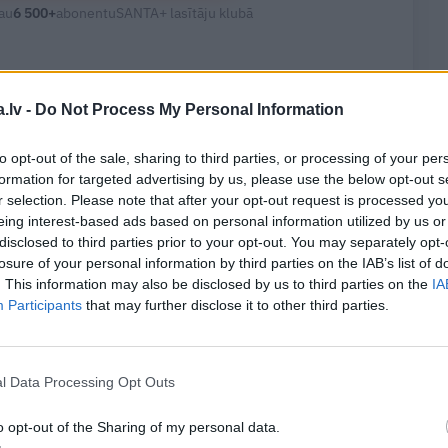
au
6 500
+
abonentu
SANTA+ lasītāju klubā
.lv -
Do Not Process My Personal Information
dzeņu ceļojums bez
Stāsts, kas pārspēj kino
ām: noderīgi padomi
scenārijus: Kā Liepājas zēns
ošanai un 16 galamērķu
Volfs Ruvinskis kļuva par
to opt-out of the sale, sharing to third parties, or processing of your per
s
Meksikas superzvaigzni
formation for targeted advertising by us, please use the below opt-out s
r selection. Please note that after your opt-out request is processed y
eing interest-based ads based on personal information utilized by us or
disclosed to third parties prior to your opt-out. You may separately opt-
losure of your personal information by third parties on the IAB’s list of
abonents?
Ienākt portālā
. This information may also be disclosed by us to third parties on the
IA
Participants
that may further disclose it to other third parties.
l Data Processing Opt Outs
WHATSAPP
o opt-out of the Sharing of my personal data.