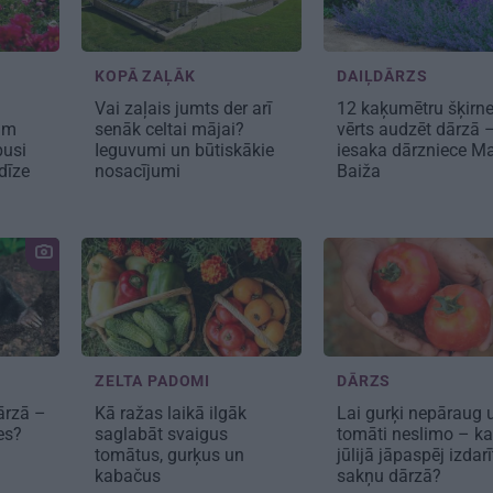
KOPĀ ZAĻĀK
DAIĻDĀRZS
Vai zaļais jumts der arī
12 kaķumētru šķirne
sim
senāk celtai mājai?
vērts audzēt dārzā 
pusi
Ieguvumi un būtiskākie
iesaka dārzniece Ma
dīze
nosacījumi
Baiža
ZELTA PADOMI
DĀRZS
ārzā –
Kā ražas laikā
ilgāk
Lai gurķi nepāraug 
ies?
saglabāt svaigus
tomāti neslimo – k
tomātus, gurķus un
jūlijā jāpaspēj izdarī
kabačus
sakņu dārzā?