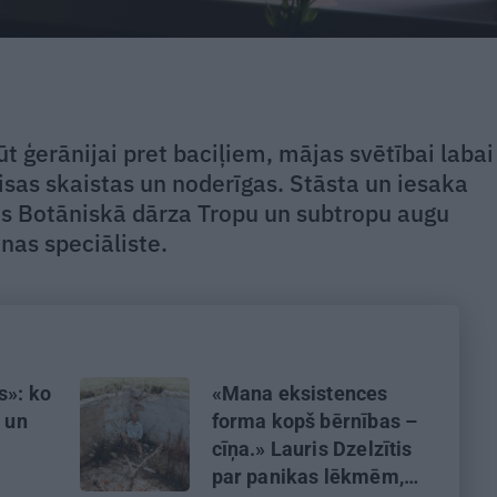
ūt ģerānijai pret baciļiem, mājas svētībai labai
isas skaistas un noderīgas. Stāsta un iesaka
es Botāniskā dārza Tropu un subtropu augu
nas speciāliste.
s»: ko
«Mana eksistences
s un
forma kopš bērnības –
cīņa.» Lauris Dzelzītis
par panikas lēkmēm,