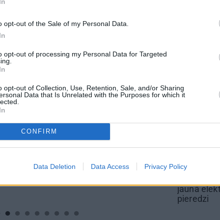
In
PAUGI ZIEMĀ
DĀRZS UZ PALODZES
PALODZE
o opt-out of the Sale of my Personal Data.
 aizsargāts autortiesību objekts Autortiesību likuma izpratnē, un tā
In
rāk lasi
šeit
to opt-out of processing my Personal Data for Targeted
ing.
In
o opt-out of Collection, Use, Retention, Sale, and/or Sharing
ersonal Data that Is Unrelated with the Purposes for which it
lected.
In
CONFIRM
REKLĀMRAKSTS
REKLĀMRAKS
ēles
Pirts sezonas izlase
Daugaviņš pa
Data Deletion
Data Access
Privacy Policy
azīsti
mīlestību pre
oauto
Mercedes
u
jaunā elektro
pieredzi