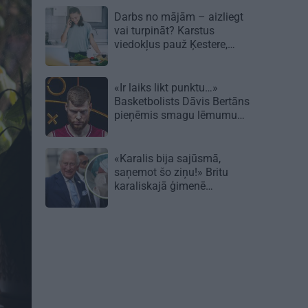
Darbs no mājām – aizliegt
vai turpināt? Karstus
viedokļus pauž Ķestere,
Rasnačs un daudzi citi
«Ir laiks likt punktu…»
Basketbolists Dāvis Bertāns
pieņēmis smagu lēmumu
un dod solījumu saviem
biedriem
«Karalis bija sajūsmā,
saņemot šo ziņu!» Britu
karaliskajā ģimenē
piedzimusi princesīte