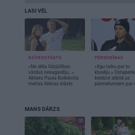
LASI VĒL
DZĪVESSTĀSTS
PERSONĪBAS
«No dēla līdzjūtības
«Ilgu laiku par to
vārdus nesagaidīju…»
klusēju.» Ostapen
Aktiera Paula Butkēviča
beidzot atbild uz
meitas Alēnas stāsts
pārmetumiem par 
MANS DĀRZS