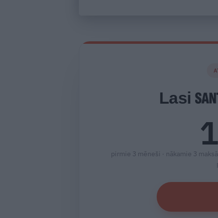
A
Lasi
1
pirmie 3 mēneši · nākamie 3 maksā