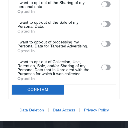
I want to opt-out of the Sharing of my
personal data.
Opted In
I want to opt-out of the Sale of my
Personal Data.
Opted In
I want to opt-out of processing my
Personal Data for Targeted Advertising.
«Smalkā stila» zvaigzne
Sēru vēsts: Meksikā miris
Opted In
seriāla filmēšanas laikā
populārais mūzikas
pārcietis smagu dzīves
apskatnieks Klāss Vāvere
I want to opt-out of Collection, Use,
posmu. Kā tagad klājas
Retention, Sale, and/or Sharing of my
Personal Data that Is Unrelated with the
Emetam?
Purposes for which it was collected.
Opted In
CONFIRM
ZIŅAS
Data Deletion
Data Access
Privacy Policy