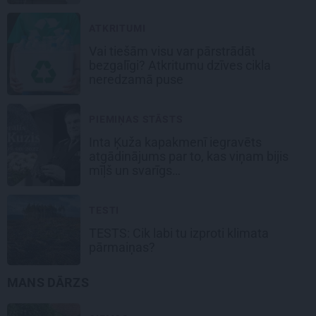
ATKRITUMI
Vai tiešām visu var pārstrādāt
bezgalīgi? Atkritumu dzīves cikla
neredzamā puse
PIEMIŅAS STĀSTS
Inta Ķuža kapakmenī iegravēts
atgādinājums par to, kas viņam bijis
mīļš un svarīgs…
TESTI
TESTS: Cik labi tu izproti klimata
pārmaiņas?
MANS DĀRZS