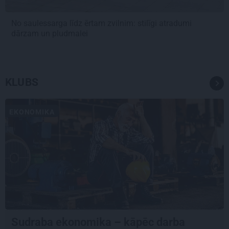
No saulessarga līdz ērtam zvilnim: stilīgi atradumi
dārzam un pludmalei
KLUBS
EKONOMIKA
Sudraba ekonomika – kāpēc darba