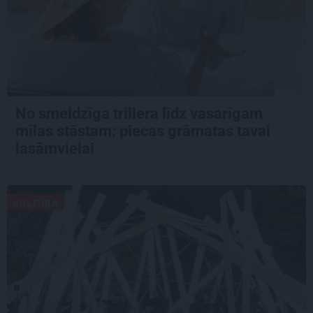
No smeldzīga trillera līdz vasarīgam
mīlas stāstam: piecas grāmatas tavai
lasāmvielai
KULTŪRA