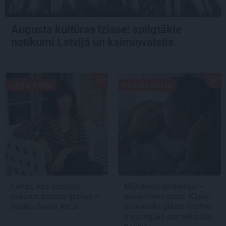
Augusta kultūras izlase: spilgtākie
notikumi Latvijā un kaimiņvalstīs
LIETU TOPS
PSIHOLOĢIJA
Lietas, kas vasaras
Mūsdienu epidēmija –
vakarus padara īpašus –
pieskārienu bads. Kāpēc
iesaka Santa Anča
platonisks glāsts reizēm
ir svarīgāks par seksuālu