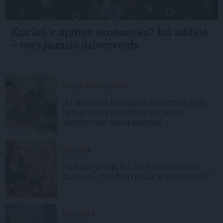
Kas īsti ir aprites ekonomika? Īsā atbilde
– tavs jaunais dzīvesveids
STILA NOSLĒPUMI
Ja tev patīk Natālijas Jansones stils:
lietas, rotas un zīmoli, ko vērts
aizņemties savai ikdienai
VASARA
Nokavēju sapulci, atvēru nepareizo
čatu un… nonācu mežā ar priekšnieci!
KULTŪRA