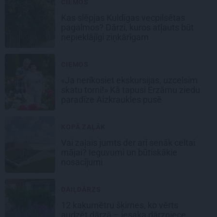
CIEMOS
Kas slēpjas Kuldīgas vecpilsētas
pagalmos? Dārzi, kuros atļauts būt
nepieklājīgi ziņkārīgam
CIEMOS
«Ja nerīkosiet ekskursijas, uzcelsim
skatu torni!» Kā tapusi Erzāmu ziedu
paradīze Aizkraukles pusē
KOPĀ ZAĻĀK
Vai zaļais jumts der arī senāk celtai
mājai? Ieguvumi un būtiskākie
nosacījumi
DAIĻDĀRZS
12 kaķumētru šķirnes, ko vērts
audzēt dārzā – iesaka dārzniece