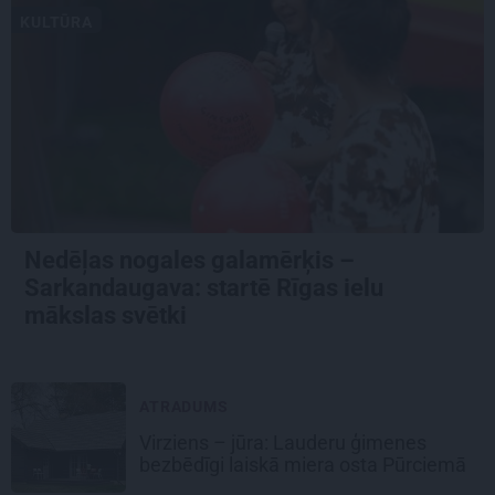
KULTŪRA
Nedēļas nogales galamērķis –
Sarkandaugava: startē Rīgas ielu
mākslas svētki
ATRADUMS
Virziens – jūra: Lauderu ģimenes
bezbēdīgi laiskā miera osta Pūrciemā