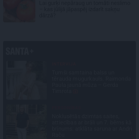
Lai gurķi nepāraug un tomāti neslimo
– kas jūlijā jāpaspēj izdarīt sakņu
dārzā?
LEĢENDAS STĀSTS
Mistika un atrastie radi. Kā
a
«Likteņa līdumnieki» mainīja
pašu aktieru dzīves
INTERVIJA
Grūtāk par atkailināšanos ir
ā
pieņemt sevi. Aktrise Katrīna
i
Kreile par depresiju, mobingu un
ceļu līdz lielajām lomām