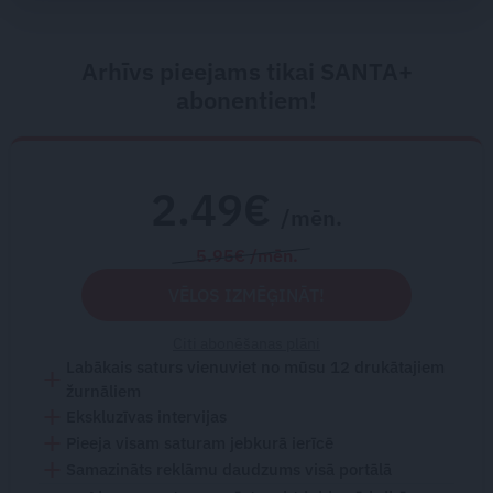
Arhīvs pieejams tikai SANTA+
abonentiem!
2.49€
/mēn.
5.95€ /mēn.
VĒLOS IZMĒĢINĀT!
Citi abonēšanas plāni
Labākais saturs vienuviet no mūsu 12 drukātajiem
žurnāliem
Ekskluzīvas intervijas
Pieeja visam saturam jebkurā ierīcē
Samazināts reklāmu daudzums visā portālā