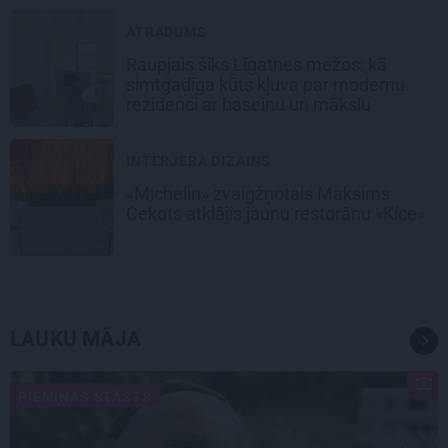
ATRADUMS
Raupjais šiks Līgatnes mežos: kā
simtgadīga kūts kļuva par modernu
rezidenci ar baseinu un mākslu
INTERJERA DIZAINS
«Michelin» zvaigžņotais Maksims
Cekots atklājis jaunu restorānu «Kíce»
LAUKU MĀJA
PIEMIŅAS STĀSTS