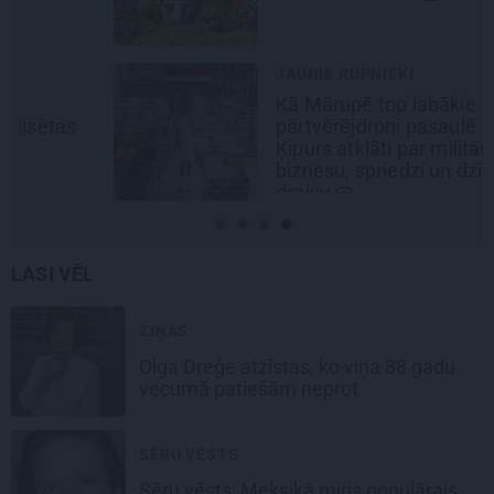
JAUNIE RŪPNIEKI
Kā Mārupē top labākie
pārtvērējdroni pasaulē. Agris
Ķipurs atklāti par militāro
biznesu, spriedzi un dzīves
draivu
LASI VĒL
ZIŅAS
Olga Dreģe atzīstas, ko viņa 88 gadu
vecumā patiešām neprot
SĒRU VĒSTS
Sēru vēsts: Meksikā miris populārais