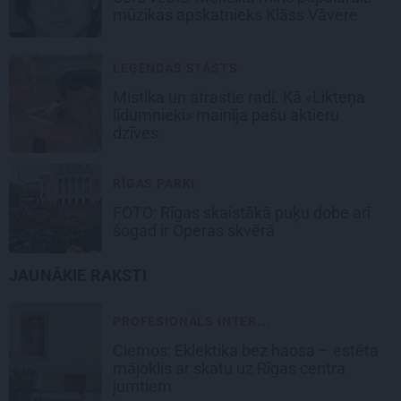
mūzikas apskatnieks Klāss Vāvere
LEĢENDAS STĀSTS
Mistika un atrastie radi. Kā «Likteņa
līdumnieki» mainīja pašu aktieru
dzīves
RĪGAS PARKI
FOTO: Rīgas skaistākā puķu dobe arī
šogad ir Operas skvērā
JAUNĀKIE RAKSTI
PROFESIONĀLS INTER...
Ciemos: Eklektika bez haosa – estēta
mājoklis ar skatu uz Rīgas centra
jumtiem