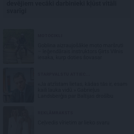
devējiem vecāki darbinieki kļūst vitāli
svarīgi
MOTOCIKLI
Goblina aizraujošākie moto maršruti
– leģendārais instruktors Ģirts Vilnis
iesaka, kurp doties šovasar
STARPVALSTU ATTIEC...
«Ja atzīstam lietas, kādas tās ir, esam
kaili lauka vidū.» Gabrieļus
Landsberģis par Baltijas drošību
REKLĀMRAKSTS
Ceļvedis vīrietim ar lieko svaru