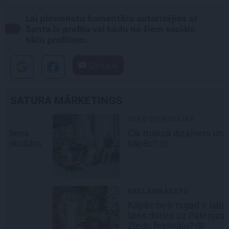
Lai pievienotu komentāru autorizējies ar
Santa.lv profilu vai kādu no šiem sociālo
tīklu profiliem.
Santa.lv
SATURA MĀRKETINGS
DEKO DISKUSIJAS
Cik maksā dizainers un –
kāpēc?
REKLĀMRAKSTS
Kāpēc tieši tagad ir labākais
laiks doties uz Pakrojas muižas
Ziedu festivālu?