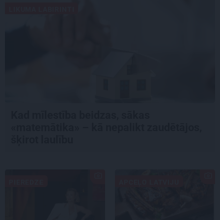
LIKUMA LABIRINTI
Kad mīlestība beidzas, sākas
«matemātika» – kā nepalikt zaudētājos,
šķirot laulību
PIEREDZE
APCEĻO LATVIJU