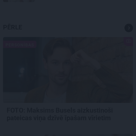
PĒRLE
PERSONĪBAS
FOTO: Maksims Busels aizkustinoši
pateicas viņa dzīvē īpašam vīrietim