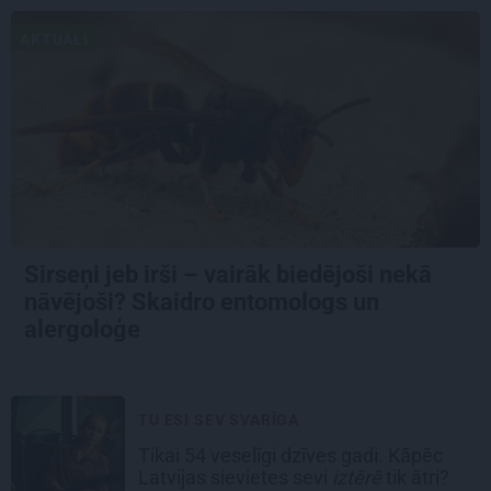
AKTUĀLI
Sirseņi jeb irši – vairāk biedējoši nekā
nāvējoši? Skaidro entomologs un
alergoloģe
TU ESI SEV SVARĪGA
Tikai 54 veselīgi dzīves gadi. Kāpēc
Latvijas sievietes sevi
iztērē
tik ātri?