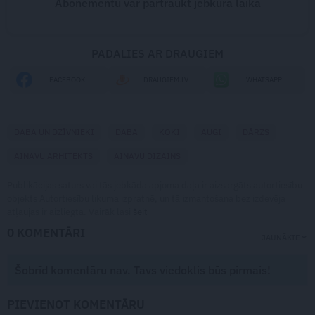
Abonementu var pārtraukt jebkurā laikā
PADALIES AR DRAUGIEM
FACEBOOK
DRAUGIEM.LV
WHATSAPP
DABA UN DZĪVNIEKI
DABA
KOKI
AUGI
DĀRZS
AINAVU ARHITEKTS
AINAVU DIZAINS
Publikācijas saturs vai tās jebkāda apjoma daļa ir aizsargāts autortiesību
objekts Autortiesību likuma izpratnē, un tā izmantošana bez izdevēja
atļaujas ir aizliegta. Vairāk lasi
šeit
0 KOMENTĀRI
JAUNĀKIE
Šobrīd komentāru nav. Tavs viedoklis būs pirmais!
PIEVIENOT KOMENTĀRU