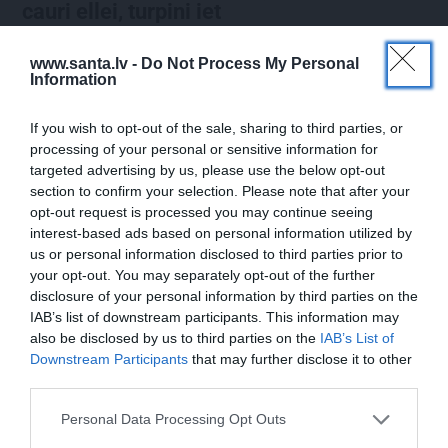
cauri ellei, turpini iet
www.santa.lv -
Do Not Process My Personal
Information
ZIŅAS
If you wish to opt-out of the sale, sharing to third parties, or
processing of your personal or sensitive information for
targeted advertising by us, please use the below opt-out
section to confirm your selection. Please note that after your
opt-out request is processed you may continue seeing
interest-based ads based on personal information utilized by
us or personal information disclosed to third parties prior to
your opt-out. You may separately opt-out of the further
disclosure of your personal information by third parties on the
Rociet un labi būs – kā aktieris Artūrs
IAB’s list of downstream participants. This information may
Skrastiņš uzlādējas jaunajai sezonai
also be disclosed by us to third parties on the
IAB’s List of
Downstream Participants
that may further disclose it to other
third parties.
ĀRZEMĒS
SĒRU VĒSTS
Personal Data Processing Opt Outs