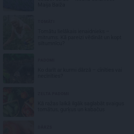
Maija Baiža
TOMĀTI
Tomātu lielākais ienaidnieks –
mitrums. Kā pareizi vēdināt un kopt
siltumnīcu?
PADOMI
Ko darīt ar kurmi dārzā – cīnīties vai
necīnīties?
ZELTA PADOMI
Kā ražas laikā
ilgāk saglabāt svaigus
tomātus, gurķus un kabačus
DĀRZS