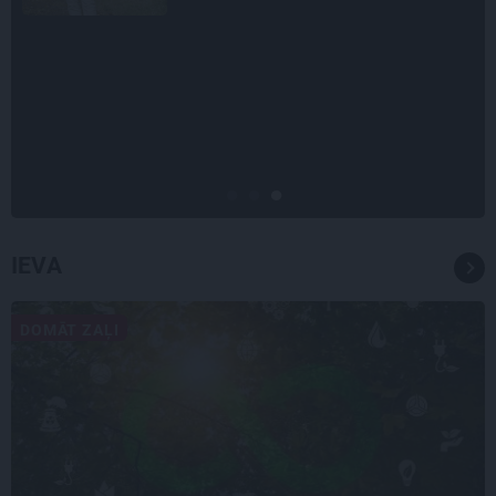
SLAVENĪBU MĪLUĻI
«Cilvēki mēdz sāpināt, bet suns
mīl, neskatoties ne uz ko.»
Nikolaja Puzikova un sievas
Gitas mīlules – Faira un Late
IEVA
DOMĀT ZAĻI