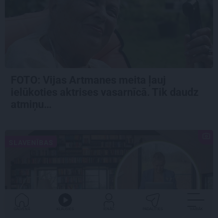
FOTO:
Vijas Artmanes meita
ļauj
ielūkoties aktrises vasarnīcā. Tik daudz
atmiņu…
SLAVENĪBAS
GALVENĀ
KLAUSIES
IENĀC
PADALĪTIES
VAIRĀK