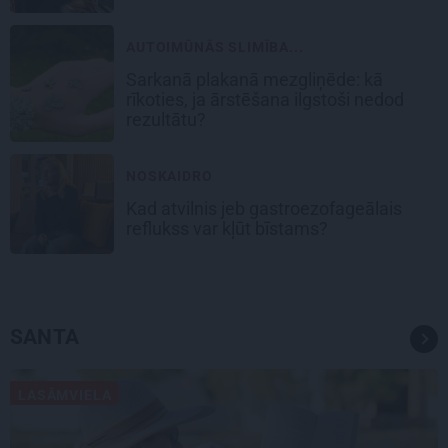
AUTOIMŪNĀS SLIMĪBA...
Sarkanā plakanā mezgliņēde: kā
rīkoties, ja ārstēšana ilgstoši nedod
rezultātu?
NOSKAIDRO
Kad atvilnis jeb gastroezofageālais
reflukss var kļūt bīstams?
SANTA
LASĀMVIELA