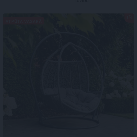
tuvību
ATPŪTA VASARĀ