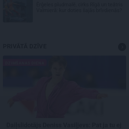
Ērģeles pludmalē, cirks Rīgā un teātris
Valmierā: kur doties šajās brīvdienās?
PRIVĀTĀ DZĪVE
DZIMŠANAS DIENA
Daiļslidotājs Deniss Vasiļjevs: Pat ja tu ej