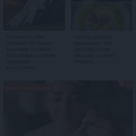
No mantotā zelta
Latvijas gardākās
lombardā līdz saviem
pieturvietas – kur
biznesiem. Investore
palutināt garšas
Baiba Blāķe par dzīves
kārpiņas, apceļojot
skarbajiem
novadus
pagriezieniem
SKAISTUMKOPŠANA