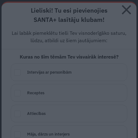
Abonē
Lieliski! Tu esi pievienojies
SANTA+ lasītāju klubam!
RECEPTES
NODERĪGI
JAUNĀKAIS
POPULĀRĀKAIS
Lai labāk piemeklētu tieši Tev visnoderīgāko saturu,
Koku advokāts Edgars
lūdzu, atbildi uz šiem jautājumiem:
Neilands:
Mums nav iemesla
Kuras no šīm tēmām Tev visvairāk interesē?
uzskatīt, ka esam labāki par
Intervijas ar personībām
kokiem
DABA UN DZĪVNIEKI
30.06.2021
Receptes
Veronika Viļuma
žurnāliste
DEKO
portals@santa.lv
Attiecības
Māja, dārzs un interjers