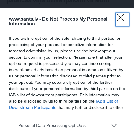
pateicas viņa dzīvē īpašam vīrietim
www.santa.lv -
Do Not Process My Personal
Information
LAIKAPSTĀKĻI
ĢIMENE
If you wish to opt-out of the sale, sharing to third parties, or
processing of your personal or sensitive information for
targeted advertising by us, please use the below opt-out
section to confirm your selection. Please note that after your
opt-out request is processed you may continue seeing
interest-based ads based on personal information utilized by
us or personal information disclosed to third parties prior to
your opt-out. You may separately opt-out of the further
Par ko latviešus šodien
FOTO: «Ja es šodien
disclosure of your personal information by third parties on the
apskauž spāņi, itāļi un
varētu satikt šo mazo
IAB’s list of downstream participants. This information may
vācieši? Viņi arī tagad
zēnu…» Dons pirms
also be disclosed by us to third parties on the
IAB’s List of
gribētu būt Latvijā
koncerta dalījies ļoti
Downstream Participants
that may further disclose it to other
personiskā stāstā
third parties.
Personal Data Processing Opt Outs
SLAVENĪBAS