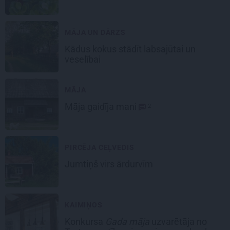
MĀJA UN DĀRZS
Kādus kokus stādīt
labsajūtai un
veselībai
MĀJA
Māja
gaidīja mani
2
PIRCĒJA CEĻVEDIS
Jumtiņš
virs ārdurvīm
KAIMIŅOS
Konkursa
Gada māja
uzvarētāja no