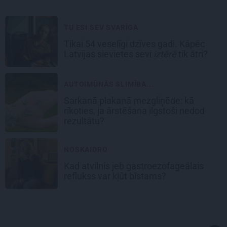
TU ESI SEV SVARĪGA
Tikai 54 veselīgi dzīves gadi. Kāpēc
Latvijas sievietes sevi
iztērē
tik ātri?
AUTOIMŪNĀS SLIMĪBA...
Sarkanā plakanā mezgliņēde: kā
rīkoties, ja ārstēšana ilgstoši nedod
rezultātu?
NOSKAIDRO
Kad atvilnis jeb gastroezofageālais
reflukss var kļūt bīstams?