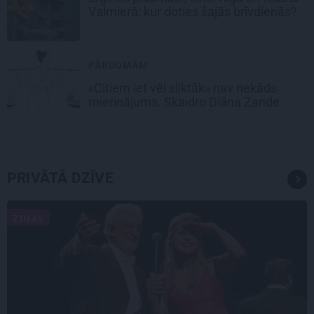
Valmierā: kur doties šajās brīvdienās?
PĀRDOMĀM
«Citiem iet vēl sliktāk» nav nekāds
mierinājums. Skaidro Diāna Zande
PRIVĀTĀ DZĪVE
ZIŅAS