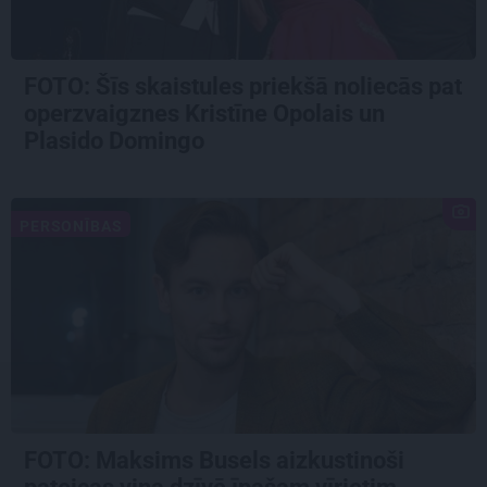
FOTO: Šīs skaistules priekšā noliecās pat
operzvaigznes Kristīne Opolais un
Plasido Domingo
PERSONĪBAS
FOTO: Maksims Busels aizkustinoši