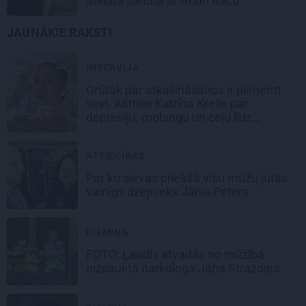
atklāta saruna ar Andri Raču
JAUNĀKIE RAKSTI
INTERVIJA
Grūtāk par atkailināšanos ir pieņemt
sevi. Aktrise Katrīna Kreile par
depresiju, mobingu un ceļu līdz
lielajām lomām
ATTIECĪBAS
Par ko sievas priekšā visu mūžu jutās
vainīgs dzejnieks Jānis Peters
PIEMIŅA
FOTO: Ļaudis atvadās no mūžībā
aizsauktā narkologa Jāņa Strazdiņa