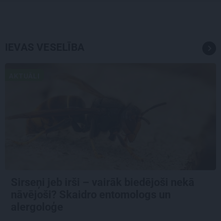
IEVAS VESELĪBA
AKTUĀLI
Sirseņi jeb irši – vairāk biedējoši nekā
nāvējoši? Skaidro entomologs un
alergoloģe