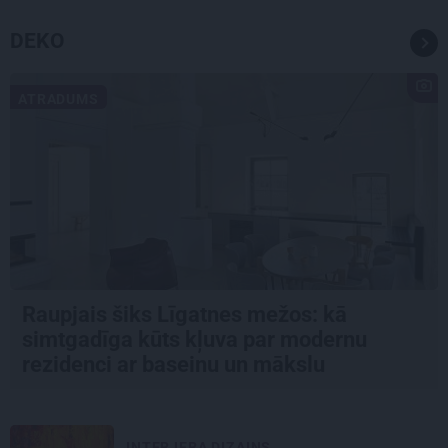
DEKO
ATRADUMS
Raupjais šiks Līgatnes mežos: kā
simtgadīga kūts kļuva par modernu
rezidenci ar baseinu un mākslu
INTERJERA DIZAINS