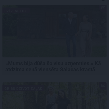
DZĪVESSTILS
«Mums bija dūša šo visu uzņemties.» Kā
atdzima senā viensēta Salacas krastā
GRIBU DZĪVOT ZAĻĀK