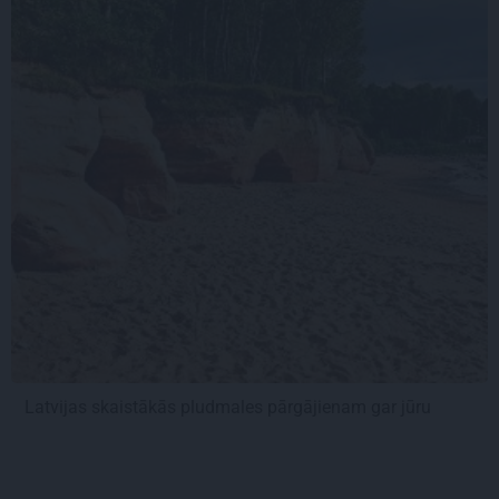
Latvijas skaistākās pludmales pārgājienam gar jūru