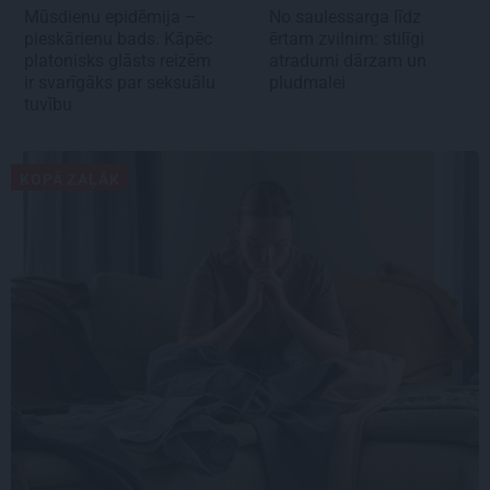
Mūsdienu epidēmija –
No saulessarga līdz
pieskārienu bads. Kāpēc
ērtam zvilnim: stilīgi
platonisks glāsts reizēm
atradumi dārzam un
ir svarīgāks par seksuālu
pludmalei
tuvību
KOPĀ ZAĻĀK