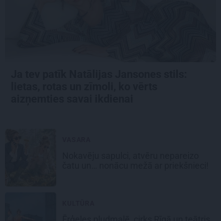
Ja tev patīk Natālijas Jansones stils:
lietas, rotas un zīmoli, ko vērts
aizņemties savai ikdienai
VASARA
Nokavēju sapulci, atvēru nepareizo
čatu un… nonācu mežā ar priekšnieci!
KULTŪRA
Ērģeles pludmalē, cirks Rīgā un teātris