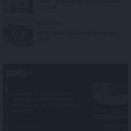
Tartu
— patīkami senais un nedaudz
no jaunā
HOROSKOPI
Ideālā māja 2020
katrai horoskopa
zīmei
ATRADUMS
Virziens – jūra: Lauderu
ģimenes bezbēdīgi laiskā miera
osta Pūrciemā
STIPRAIS STĀSTS