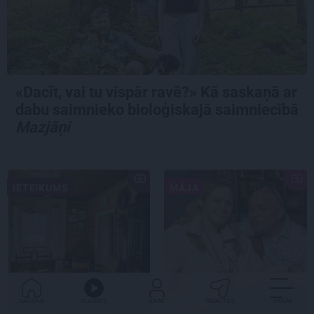
«Dacīt, vai tu vispār ravē?» Kā saskaņā ar
dabu saimnieko bioloģiskajā saimniecībā
Mazjāņi
IETEIKUMS
MĀJA
GALVENĀ
KLAUSIES
IENĀC
PADALĪTIES
VAIRĀK