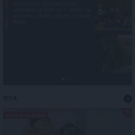
«Bērnus ar tik augstu cukura
ā
līmeni mēdz ievest jau komā.»
i
Madara un Gatis par dzīvi ar dēla
diabētu
CIEMOS
Kas slēpjas Kuldīgas vecpilsētas
pagalmos? Dārzi, kuros atļauts
būt nepieklājīgi ziņkārīgam
IEVA
STILA NOSLĒPUMI