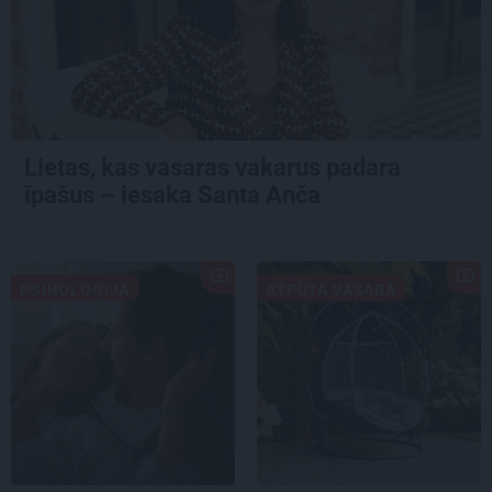
Lietas, kas vasaras vakarus padara
īpašus – iesaka Santa Anča
PSIHOLOĢIJA
ATPŪTA VASARĀ