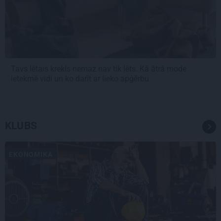
Tavs lētais krekls nemaz nav tik lēts. Kā ātrā mode
ietekmē vidi un ko darīt ar lieko apģērbu
KLUBS
EKONOMIKA