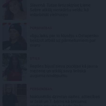
Slavenā
Tutas lietu
aktrise Liene
Sebre atklāj vienkāršu veidu, kā
iedarbināt vielmaiņu
PERSONĪBAS
«Ilgu laiku par to klusēju.» Ostapenko
beidzot atbild uz pārmetumiem par
svaru
STILS
Repšes bijusī sieva pucējas kā jauna
meitene un atklāj sava lieliskā
auguma noslēpumu
PERSONĪBAS
Noklusētās dzimtas saites, attiecības
ar brāli un 7. bērns kā brīnums: