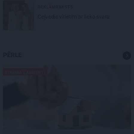
REKLĀMRAKSTS
Ceļvedis vīrietim ar lieko svaru
PĒRLE
LIKUMA LABIRINTI