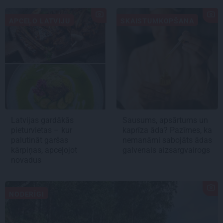
APCEĻO LATVIJU
SKAISTUMKOPŠANA
Latvijas gardākās
Sausums, apsārtums un
pieturvietas – kur
kaprīza āda? Pazīmes, ka
palutināt garšas
nemanāmi sabojāts ādas
kārpiņas, apceļojot
galvenais aizsargvairogs
novadus
NODERĪGI