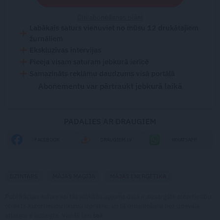
Citi abonēšanas plāni
Labākais saturs vienuviet no mūsu 12 drukātajiem
žurnāliem
Ekskluzīvas intervijas
Pieeja visam saturam jebkurā ierīcē
Samazināts reklāmu daudzums visā portālā
Abonementu var pārtraukt jebkurā laikā
PADALIES AR DRAUGIEM
FACEBOOK
DRAUGIEM.LV
WHATSAPP
DZINTARS
MĀJAS MAĢIJA
MĀJAS ENERĢĒTIKA
Publikācijas saturs vai tās jebkāda apjoma daļa ir aizsargāts autortiesību
objekts Autortiesību likuma izpratnē, un tā izmantošana bez izdevēja
atļaujas ir aizliegta. Vairāk lasi
šeit