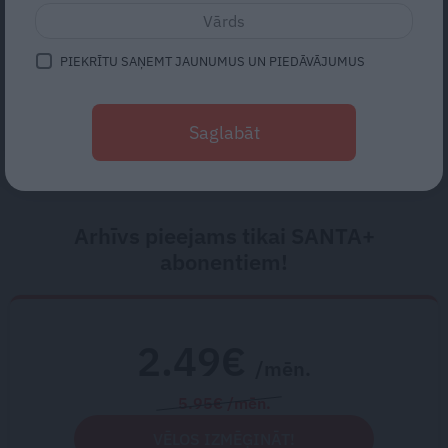
saka alpīnists Plakans
«Mums bija dūša šo visu
PIEKRĪTU SAŅEMT JAUNUMUS UN PIEDĀVĀJUMUS
uzņemties.» Kā atdzima senā
viensēta Salacas krastā
Saglabāt
Arhīvs pieejams tikai SANTA+
abonentiem!
2.49€
/mēn.
5.95€ /mēn.
VĒLOS IZMĒĢINĀT!