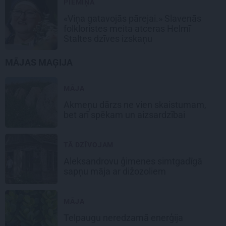
PIEMIŅA
«Viņa gatavojās pārejai.» Slavenās
folkloristes meita atceras Helmī
Staltes dzīves izskaņu
MĀJAS MAĢIJA
MĀJA
Akmeņu dārzs
ne vien skaistumam,
bet arī spēkam un aizsardzībai
TĀ DZĪVOJAM
Aleksandrovu ģimenes
simtgadīgā
sapņu māja ar dižozoliem
MĀJA
Telpaugu neredzamā
enerģija