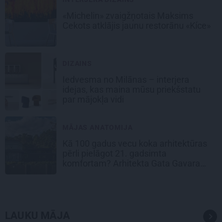
«Michelin» zvaigžņotais Maksims
Cekots atklājis jaunu restorānu «Kíce»
DIZAINS
Iedvesma no Milānas – interjera
idejas, kas maina mūsu priekšstatu
par mājokļa vidi
MĀJAS ANATOMIJA
Kā 100 gadus vecu koka arhitektūras
pērli pielāgot 21. gadsimta
komfortam? Arhitekta Gata Gavara
pieredze
LAUKU MĀJA