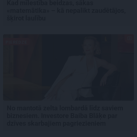
Kad mīlestība beidzas, sākas
«matemātika» – kā nepalikt zaudētājos,
šķirot laulību
PIEREDZE
No mantotā zelta lombardā līdz saviem
biznesiem. Investore Baiba Blāķe par
dzīves skarbajiem pagriezieniem