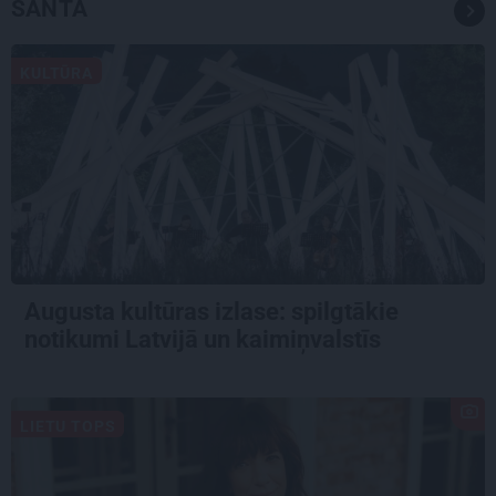
SANTA
KULTŪRA
Augusta kultūras izlase: spilgtākie
notikumi Latvijā un kaimiņvalstīs
LIETU TOPS