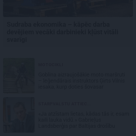
Sudraba ekonomika – kāpēc darba
devējiem vecāki darbinieki kļūst vitāli
svarīgi
MOTOCIKLI
Goblina aizraujošākie moto maršruti
– leģendārais instruktors Ģirts Vilnis
iesaka, kurp doties šovasar
STARPVALSTU ATTIEC...
«Ja atzīstam lietas, kādas tās ir, esam
kaili lauka vidū.» Gabrieļus
Landsberģis par Baltijas drošību