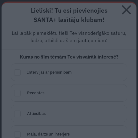
Abonē
Lieliski! Tu esi pievienojies
SANTA+ lasītāju klubam!
RECEPTES
NODERĪGI
JAUNĀKAIS
POPULĀRĀKAIS
Lai labāk piemeklētu tieši Tev visnoderīgāko saturu,
Turi mājās
dzintara gabalu!
lūdzu, atbildi uz šiem jautājumiem:
Kuras no šīm tēmām Tev visvairāk interesē?
DZINTARS
26.06.2020
Intervijas ar personībām
Ievas Padomu Avīze
Receptes
Attiecības
Māja, dārzs un interjers