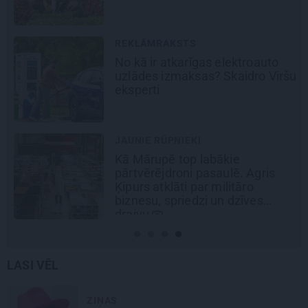
REKLĀMRAKSTS
No kā ir atkarīgas elektroauto
uzlādes izmaksas? Skaidro Viršu
eksperti
JAUNIE RŪPNIEKI
Kā Mārupē top labākie
pārtvērējdroni pasaulē. Agris
Ķipurs atklāti par militāro
biznesu, spriedzi un dzīves
draivu
LASI VĒL
ZIŅAS