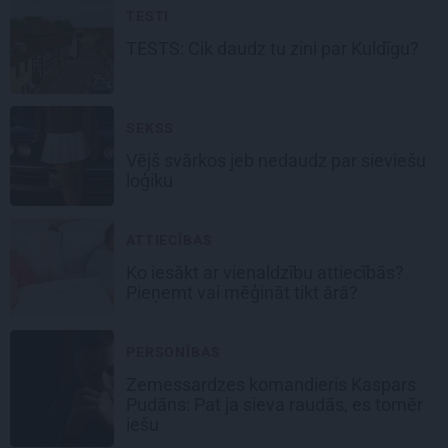
TESTI
TESTS:
Cik daudz tu zini par Kuldīgu?
SEKSS
Vējš svārkos
jeb nedaudz par sieviešu
loģiku
ATTIECĪBAS
Ko iesākt ar
vienaldzību attiecībās?
Pieņemt vai mēģināt tikt ārā?
PERSONĪBAS
Zemessardzes komandieris Kaspars
Pudāns: Pat ja sieva raudās, es tomēr
iešu