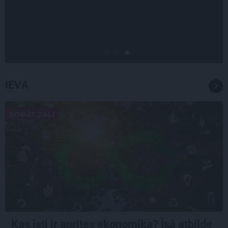
mīl, neskatoties ne uz ko.»
Nikolaja Puzikova un sievas
Gitas mīlules – Faira un Late
IEVA
DOMĀT ZAĻI
Kas īsti ir aprites ekonomika? Īsā atbilde