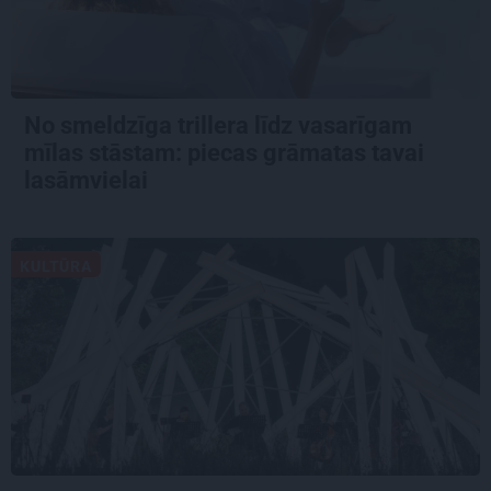
No smeldzīga trillera līdz vasarīgam
mīlas stāstam: piecas grāmatas tavai
lasāmvielai
KULTŪRA