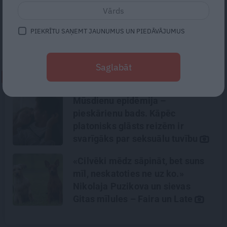
gada pavasarī, intervijā aģentūrai LETA
sacīja
airBaltic
izpilddirektors Martins
PIEKRĪTU SAŅEMT JAUNUMUS UN PIEDĀVĀJUMUS
Gauss.
Saglabāt
NEPALAID GARĀM!
Mūsdienu epidēmija –
pieskārienu bads. Kāpēc
platonisks glāsts reizēm ir
svarīgāks par seksuālu tuvību
«Cilvēki mēdz sāpināt, bet suns
mīl, neskatoties ne uz ko.»
Nikolaja Puzikova un sievas
Gitas mīlules – Faira un Late