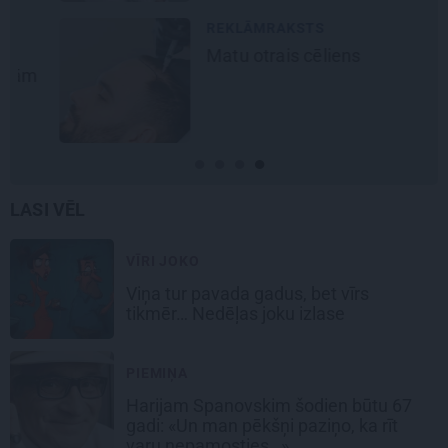
REKLĀMRAKSTS
Matu otrais cēliens
LASI VĒL
VĪRI JOKO
Viņa tur pavada gadus, bet vīrs
tikmēr… Nedēļas joku izlase
PIEMIŅA
Harijam Spanovskim šodien būtu 67
gadi:
«Un man pēkšņi paziņo, ka rīt
varu nepamosties…»