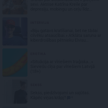
sevi. Aktrise Katrīna Kreile par
depresiju, mobingu un ceļu līdz
lielajām lomām
INTERVIJA
«Biju gatavs kratīšanai, bet ne tādai
cilvēku atsaucībai.» Atklāta saruna ar
kiberdrošības pētnieku Elvisu
Strazdiņu
EROTIKA
«Situācija ar vīriešiem traģiska…»
Sieviešu cīņa par
vīriešiem Latvijā
(18+)
SEKSS
Sekss, piedzīvojumi un sajūtas.
Kāpēc viņas krāpj?
8