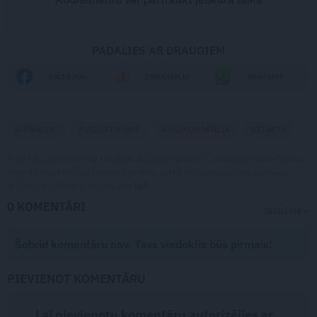
PADALIES AR DRAUGIEM
FACEBOOK
DRAUGIEM.LV
WHATSAPP
AIRBALTIC
AVIOSATIKSME
AVIOKOMPĀNIJA
BIZNESS
Publikācijas saturs vai tās jebkāda apjoma daļa ir aizsargāts autortiesību
objekts Autortiesību likuma izpratnē, un tā izmantošana bez izdevēja
atļaujas ir aizliegta. Vairāk lasi
šeit
0 KOMENTĀRI
JAUNĀKIE
Šobrīd komentāru nav. Tavs viedoklis būs pirmais!
PIEVIENOT KOMENTĀRU
Lai pievienotu komentāru autorizējies ar