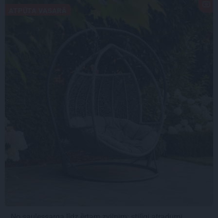
ATPŪTA VASARĀ
No saulessarga līdz ērtam zvilnim: stilīgi atradumi