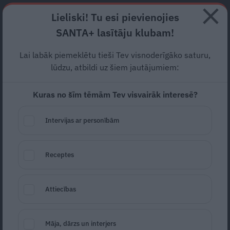
Abonē
Lieliski! Tu esi pievienojies
SANTA+ lasītāju klubam!
RECEPTES
NODERĪGI
JAUNĀKAIS
POPULĀRĀKAIS
Lai labāk piemeklētu tieši Tev visnoderīgāko saturu,
Gauss:
airBaltic
lūgs
lūdzu, atbildi uz šiem jautājumiem:
valdības atbalstu tikai tad,
ja
Kuras no šīm tēmām Tev visvairāk interesē?
pavasarī situācija
Intervijas ar personībām
neuzlabosies
AIRBALTIC
26.11.2020
Receptes
LETA
Attiecības
Māja, dārzs un interjers