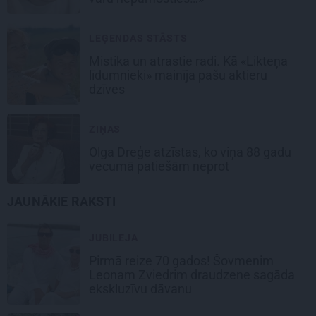
LEĢENDAS STĀSTS
Mistika un atrastie radi. Kā «Likteņa
līdumnieki» mainīja pašu aktieru
dzīves
ZIŅAS
Olga Dreģe atzīstas, ko viņa 88 gadu
vecumā patiešām neprot
JAUNĀKIE RAKSTI
JUBILEJA
Pirmā reize 70 gados! Šovmenim
Leonam Zviedrim draudzene sagāda
ekskluzīvu dāvanu