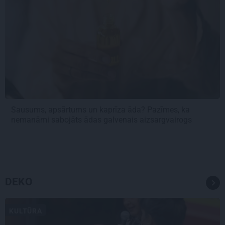
Sausums, apsārtums un kaprīza āda? Pazīmes, ka
nemanāmi sabojāts ādas galvenais aizsargvairogs
DEKO
KULTŪRA