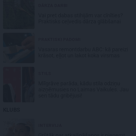
DĀRZA DARBI
Vai pret dabas stihijām var cīnīties?
Praktisks ceļvedis dārza glābšanai
PRAKTISKI PADOMI
Vasaras remontdarbu ABC: kā pareizi
krāsot, eļļot un lakot koka virsmas
STILS
Mīlgrāve parāda, kādu stila odziņu
aizņēmusies no Laimas Vaikules. Jau
sen tādu gribējusi!
KLUBS
INTERVIJA
Grūtāk par atkailināšanos ir pieņemt