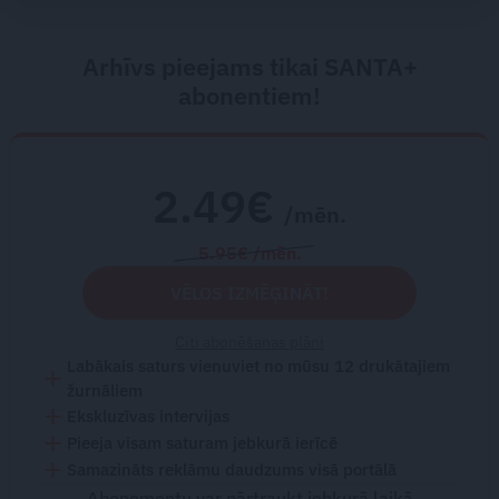
Arhīvs pieejams tikai SANTA+
abonentiem!
2.49€
/mēn.
5.95€ /mēn.
VĒLOS IZMĒĢINĀT!
Citi abonēšanas plāni
Labākais saturs vienuviet no mūsu 12 drukātajiem
žurnāliem
Ekskluzīvas intervijas
Pieeja visam saturam jebkurā ierīcē
Samazināts reklāmu daudzums visā portālā
Abonementu var pārtraukt jebkurā laikā