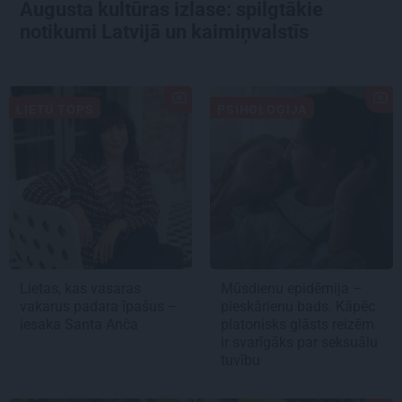
Augusta kultūras izlase: spilgtākie
notikumi Latvijā un kaimiņvalstīs
LIETU TOPS
PSIHOLOĢIJA
Lietas, kas vasaras
Mūsdienu epidēmija –
vakarus padara īpašus –
pieskārienu bads. Kāpēc
iesaka Santa Anča
platonisks glāsts reizēm
ir svarīgāks par seksuālu
tuvību