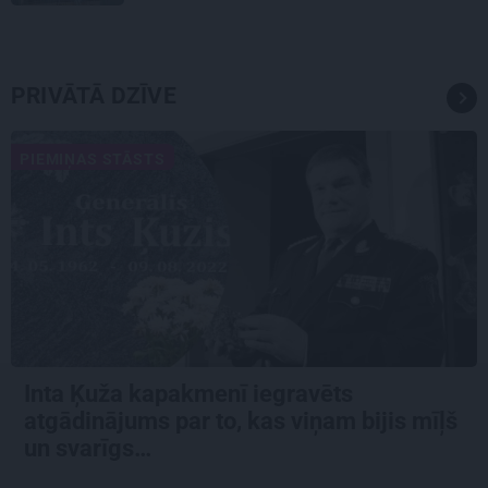
PRIVĀTĀ DZĪVE
PIEMIŅAS STĀSTS
Inta Ķuža kapakmenī iegravēts
atgādinājums par to, kas viņam bijis mīļš
un svarīgs…