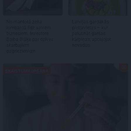
No mantotā zelta
Latvijas gardākās
lombardā līdz saviem
pieturvietas – kur
biznesiem. Investore
palutināt garšas
Baiba Blāķe par dzīves
kārpiņas, apceļojot
skarbajiem
novadus
pagriezieniem
SKAISTUMKOPŠANA