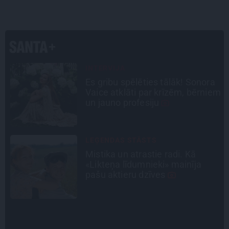
INTERVIJA
a
Tumši samtaina balss un
em
tērauda mugurkauls. Raimonda
Paula jaunā mūza – Gerda
Timrota
CIEMOS
«Vectēvam vajadzēja to vērienu
būvējot.» Kā Grišānu ģimene
atjauno senās dzimtas mājas
SLAVENĪBU MĪLUĻI
«Cilvēki mēdz sāpināt, bet suns