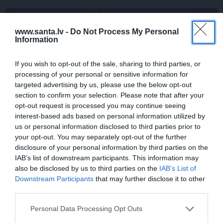
DZIMŠANAS DIENA
www.santa.lv -
Do Not Process My Personal
Information
If you wish to opt-out of the sale, sharing to third parties, or
processing of your personal or sensitive information for
targeted advertising by us, please use the below opt-out
section to confirm your selection. Please note that after your
opt-out request is processed you may continue seeing
interest-based ads based on personal information utilized by
Daiļslidotājs Deniss Vasiļjevs: Pat ja tu ej
us or personal information disclosed to third parties prior to
your opt-out. You may separately opt-out of the further
cauri ellei, turpini iet
disclosure of your personal information by third parties on the
IAB’s list of downstream participants. This information may
also be disclosed by us to third parties on the
IAB’s List of
Downstream Participants
that may further disclose it to other
ZIŅAS
ĀRZEMĒS
third parties.
Personal Data Processing Opt Outs