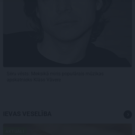
Sēru vēsts: Meksikā miris populārais mūzikas
apskatnieks Klāss Vāvere
IEVAS VESELĪBA
AKTUĀLI