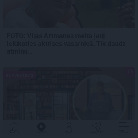
FOTO:
Vijas Artmanes meita
ļauj
ielūkoties aktrises vasarnīcā. Tik daudz
atmiņu…
SLAVENĪBAS
GALVENĀ
KLAUSIES
IENĀC
PADALĪTIES
VAIRĀK