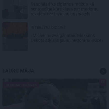
Raupjais šiks Līgatnes mežos: kā
simtgadīga kūts kļuva par modernu
rezidenci ar baseinu un mākslu
INTERJERA DIZAINS
«Michelin» zvaigžņotais Maksims
Cekots atklājis jaunu restorānu «Kíce»
LAUKU MĀJA
PIEMIŅAS STĀSTS