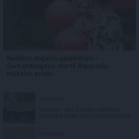
Nedēļas nogales galamērķis –
Sarkandaugava: startē Rīgas ielu
mākslas svētki
ATRADUMS
Virziens – jūra: Lauderu ģimenes
bezbēdīgi laiskā miera osta Pūrciemā
ATRADUMS