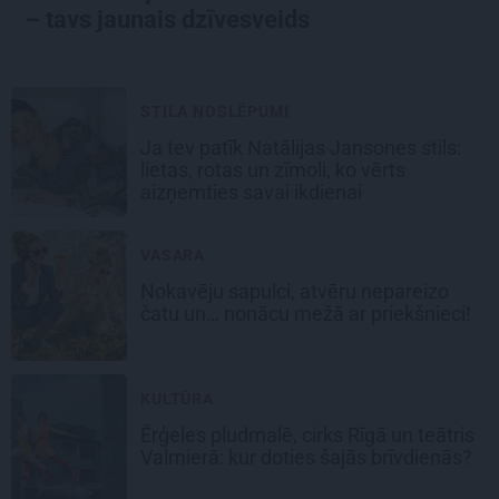
– tavs jaunais dzīvesveids
STILA NOSLĒPUMI
Ja tev patīk Natālijas Jansones stils:
lietas, rotas un zīmoli, ko vērts
aizņemties savai ikdienai
VASARA
Nokavēju sapulci, atvēru nepareizo
čatu un… nonācu mežā ar priekšnieci!
KULTŪRA
Ērģeles pludmalē, cirks Rīgā un teātris
Valmierā: kur doties šajās brīvdienās?