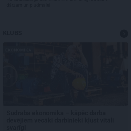
dārzam un pludmalei
KLUBS
EKONOMIKA
Sudraba ekonomika – kāpēc darba
devējiem vecāki darbinieki kļūst vitāli
svarīgi