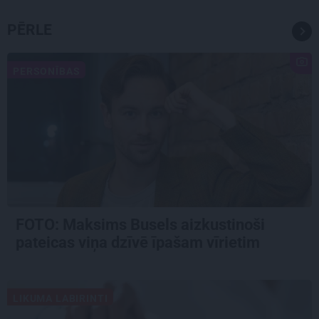
PĒRLE
PERSONĪBAS
FOTO: Maksims Busels aizkustinoši
pateicas viņa dzīvē īpašam vīrietim
LIKUMA LABIRINTI