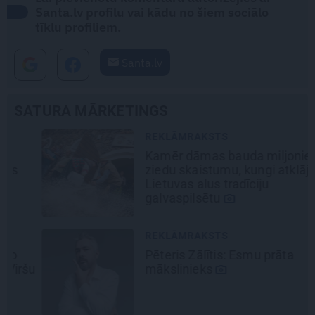
Santa.lv profilu vai kādu no šiem sociālo
tīklu profiliem.
Santa.lv
SATURA MĀRKETINGS
REKLĀMRAKSTS
Kamēr dāmas bauda miljoniem
ziedu skaistumu, kungi atklāj
Lietuvas alus tradīciju
galvaspilsētu
REKLĀMRAKSTS
Pēteris Zālītis: Esmu prāta
šu
mākslinieks