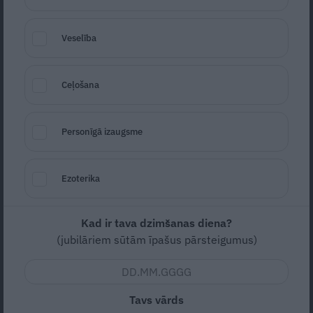
Veselība
Ceļošana
Personīgā izaugsme
Foto: Leta
Ezoterika
Seko
Santa.lv Google
Covid-19
pandēmijas otrais vilnis ir
Kad ir tava dzimšanas diena?
izrādījies smagāks, nekā tika prognozēts
(jubilāriem sūtām īpašus pārsteigumus)
iepriekš, bet Latvijas nacionālā
aviokompānija
airBaltic
pēc papildu
palīdzības pie valdības vērsīsies tikai tad, ja
Tavs vārds
situācija aviācijā neuzlabosies arī nākamā