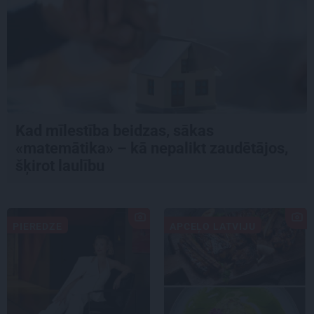
Kad mīlestība beidzas, sākas
«matemātika» – kā nepalikt zaudētājos,
šķirot laulību
PIEREDZE
APCEĻO LATVIJU