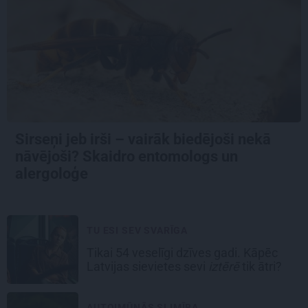
Sirseņi jeb irši – vairāk biedējoši nekā
nāvējoši? Skaidro entomologs un
alergoloģe
TU ESI SEV SVARĪGA
Tikai 54 veselīgi dzīves gadi. Kāpēc
Latvijas sievietes sevi
iztērē
tik ātri?
AUTOIMŪNĀS SLIMĪBA...