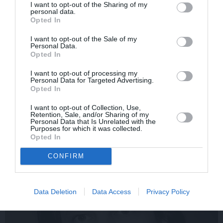
I want to opt-out of the Sharing of my
personal data.
Opted In
I want to opt-out of the Sale of my
Personal Data.
Opted In
Rociet un labi būs – kā
«Smalkā stila» zvaigzne
aktieris Artūrs Skrastiņš
seriāla filmēšanas laikā
I want to opt-out of processing my
uzlādējas jaunajai
pārcietis smagu dzīves
Personal Data for Targeted Advertising.
Opted In
sezonai
posmu. Kā tagad klājas
Emetam?
I want to opt-out of Collection, Use,
Retention, Sale, and/or Sharing of my
Personal Data that Is Unrelated with the
Purposes for which it was collected.
SĒRU VĒSTS
Opted In
CONFIRM
Data Deletion
Data Access
Privacy Policy