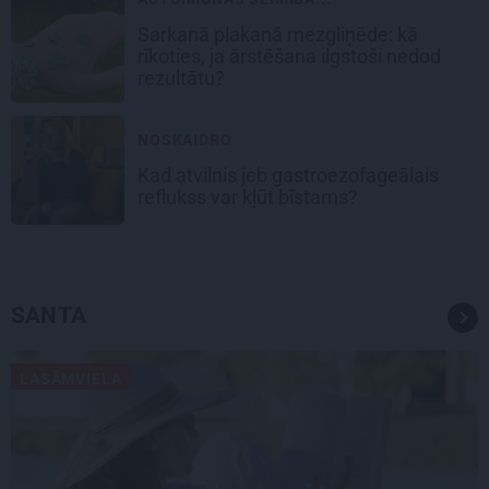
Sarkanā plakanā mezgliņēde: kā
rīkoties, ja ārstēšana ilgstoši nedod
rezultātu?
NOSKAIDRO
Kad atvilnis jeb gastroezofageālais
reflukss var kļūt bīstams?
SANTA
LASĀMVIELA