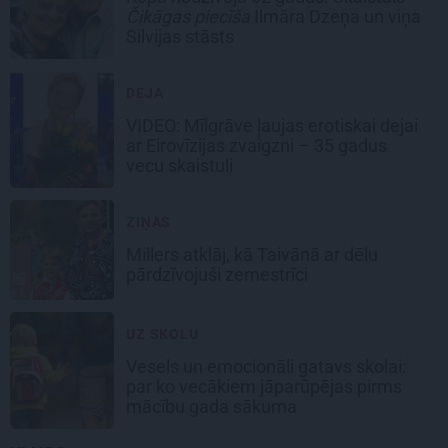
Čikāgas piecīša
Ilmāra Dzeņa un viņa
Silvijas stāsts
DEJA
VIDEO: Mīlgrāve ļaujas erotiskai dejai
ar Eirovīzijas zvaigzni – 35 gadus
vecu skaistuli
ZIŅAS
Millers atklāj, kā Taivānā ar dēlu
pārdzīvojuši zemestrīci
UZ SKOLU
Vesels un emocionāli gatavs skolai:
par ko vecākiem jāparūpējas pirms
mācību gada sākuma