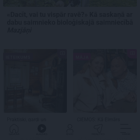
«Dacīt, vai tu vispār ravē?» Kā saskaņā ar
dabu saimnieko bioloģiskajā saimniecībā
Mazjāņi
IETEIKUMS
MĀJA
Praktiski, gardi un
CIEMOS:
Kā Elmārs
iedvesmojoši: pieci
Tannis ar sievu
atradumi skaistākai
saimnieko varenā
GALVENĀ
KLAUSIES
IENĀC
PADALĪTIES
VAIRĀK
vasaras baudīšanai
četrstāvu mājā.
Precēti