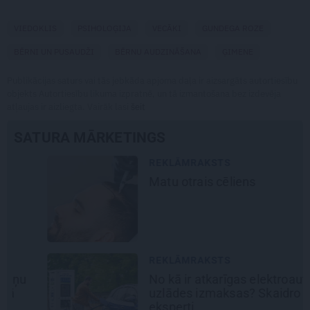
VIEDOKLIS
PSIHOLOĢIJA
VECĀKI
GUNDEGA ROZE
BĒRNI UN PUSAUDŽI
BĒRNU AUDZINĀŠANA
ĢIMENE
Publikācijas saturs vai tās jebkāda apjoma daļa ir aizsargāts autortiesību
objekts Autortiesību likuma izpratnē, un tā izmantošana bez izdevēja
atļaujas ir aizliegta. Vairāk lasi
šeit
SATURA MĀRKETINGS
REKLĀMRAKSTS
Matu otrais cēliens
REKLĀMRAKSTS
No kā ir atkarīgas elektroauto
uzlādes izmaksas? Skaidro Viršu
eksperti