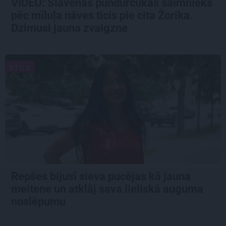
VIDEO: Slavenās pundurcūkas saimnieks
pēc mīluļa nāves ticis pie cita Žorika.
Dzimusi jauna zvaigzne
STILS
Repšes bijusī sieva pucējas kā jauna
meitene un atklāj sava lieliskā auguma
noslēpumu