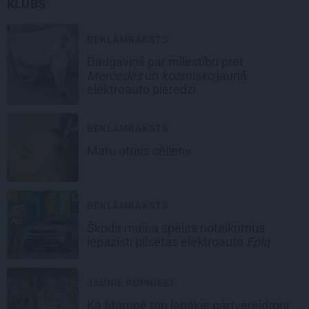
KLUBS
REKLĀMRAKSTS
Daugaviņš par mīlestību pret
Mercedes
un
kosmisko
jaunā
elektroauto pieredzi
REKLĀMRAKSTS
Matu otrais cēliens
REKLĀMRAKSTS
Škoda maina spēles noteikumus:
iepazīsti pilsētas elektroauto
Epiq
JAUNIE RŪPNIEKI
Kā Mārupē top labākie pārtvērējdroni