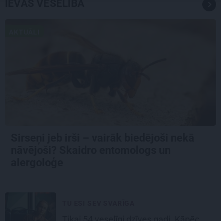
IEVAS VESELĪBA
AKTUĀLI
Sirseņi jeb irši – vairāk biedējoši nekā
nāvējoši? Skaidro entomologs un
alergoloģe
TU ESI SEV SVARĪGA
Tikai 54 veselīgi dzīves gadi. Kāpēc