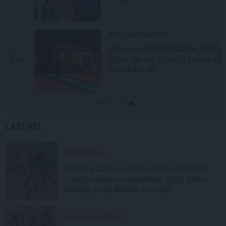
REKLĀMRAKSTS
Pieaugušo dzimšanas diena
Rīgā, idejas atmiņā paliekošām
svinībām
LASI VĒL
MOTOCIKLI
Goblina aizraujošākie moto maršruti
– leģendārais instruktors Ģirts Vilnis
iesaka, kurp doties šovasar
KLUBA MEITENE