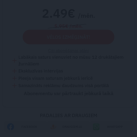
2.49€
/mēn.
5.95€ /mēn.
VĒLOS IZMĒĢINĀT!
Citi abonēšanas plāni
Labākais saturs vienuviet no mūsu 12 drukātajiem
žurnāliem
Ekskluzīvas intervijas
Pieeja visam saturam jebkurā ierīcē
Samazināts reklāmu daudzums visā portālā
Abonementu var pārtraukt jebkurā laikā
PADALIES AR DRAUGIEM
FACEBOOK
DRAUGIEM.LV
WHATSAPP