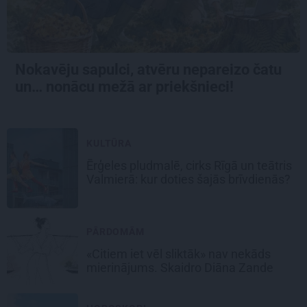
Nokavēju sapulci, atvēru nepareizo čatu
un… nonācu mežā ar priekšnieci!
KULTŪRA
Ērģeles pludmalē, cirks Rīgā un teātris
Valmierā: kur doties šajās brīvdienās?
PĀRDOMĀM
«Citiem iet vēl sliktāk» nav nekāds
mierinājums. Skaidro Diāna Zande