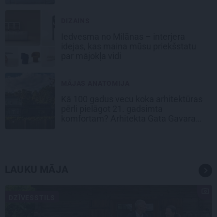
DIZAINS
Iedvesma no Milānas – interjera
idejas, kas maina mūsu priekšstatu
par mājokļa vidi
MĀJAS ANATOMIJA
Kā 100 gadus vecu koka arhitektūras
pērli pielāgot 21. gadsimta
komfortam? Arhitekta Gata Gavara
pieredze
LAUKU MĀJA
DZĪVESSTILS