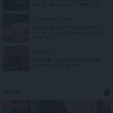
Latvijas sievietes sevi
iztērē
tik ātri?
AUTOIMŪNĀS SLIMĪBA...
Sarkanā plakanā mezgliņēde: kā
rīkoties, ja ārstēšana ilgstoši nedod
rezultātu?
NOSKAIDRO
Kad atvilnis jeb gastroezofageālais
reflukss var kļūt bīstams?
SANTA
LIETU TOPS