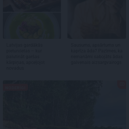
Latvijas gardākās
Sausums, apsārtums un
pieturvietas – kur
kaprīza āda? Pazīmes, ka
palutināt garšas
nemanāmi sabojāts ādas
kārpiņas, apceļojot
galvenais aizsargvairogs
novadus
NODERĪGI