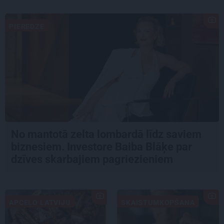
PIEREDZE
No mantotā zelta lombardā līdz saviem
biznesiem. Investore Baiba Blāķe par
dzīves skarbajiem pagriezieniem
APCEĻO LATVIJU
SKAISTUMKOPŠANA