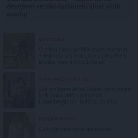
devējiem vecāki darbinieki kļūst vitāli
svarīgi
MOTOCIKLI
Goblina aizraujošākie moto maršruti
– leģendārais instruktors Ģirts Vilnis
iesaka, kurp doties šovasar
STARPVALSTU ATTIEC...
«Ja atzīstam lietas, kādas tās ir, esam
kaili lauka vidū.» Gabrieļus
Landsberģis par Baltijas drošību
REKLĀMRAKSTS
Ceļvedis vīrietim ar lieko svaru