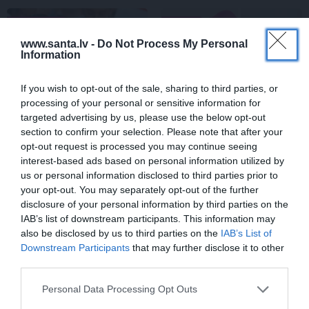
VESELĪBA
ZIŅAS
www.santa.lv -
Do Not Process My Personal
Information
If you wish to opt-out of the sale, sharing to third parties, or
processing of your personal or sensitive information for
targeted advertising by us, please use the below opt-out
section to confirm your selection. Please note that after your
opt-out request is processed you may continue seeing
interest-based ads based on personal information utilized by
Brūsa Vilisa sieva atklāj,
Slavenā
Tutas lietu
us or personal information disclosed to third parties prior to
par ko šovasar jutusies
aktrise Liene Sebre atklāj
your opt-out. You may separately opt-out of the further
vainīga sava slimā vīra
vienkāršu veidu, kā
disclosure of your personal information by third parties on the
priekšā
iedarbināt vielmaiņu
IAB’s list of downstream participants. This information may
also be disclosed by us to third parties on the
IAB’s List of
Downstream Participants
that may further disclose it to other
ATTIECĪBAS
third parties.
Personal Data Processing Opt Outs