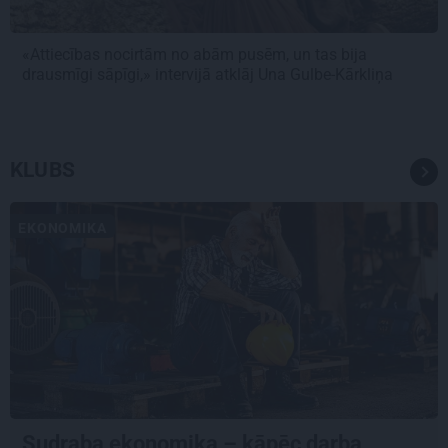
«Attiecības nocirtām no abām pusēm, un tas bija
drausmīgi sāpīgi,» intervijā atklāj Una Gulbe-Kārkliņa
KLUBS
EKONOMIKA
Sudraba ekonomika – kāpēc darba