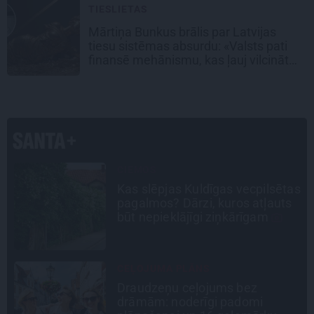
TIESLIETAS
Mārtiņa Bunkus brālis par Latvijas
tiesu sistēmas absurdu: «Valsts pati
finansē mehānismu, kas ļauj vilcināt
laiku.»
PERSONĪBAS
as
Noklusētās dzimtas saites,
attiecības ar brāli un 7. bērns kā
brīnums: atklāta saruna ar Andri
Raču
TAVS ĀRSTS
«Manā kabinetā bijusi teju visa
Liepāja.» Ārste Ingrīda