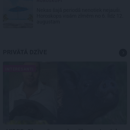
HOROSKOPI
Nekas šajā periodā nenotiek nejauši.
Horoskops visām zīmēm no 6. līdz 12.
augustam
PRIVĀTĀ DZĪVE
INTERESANTI