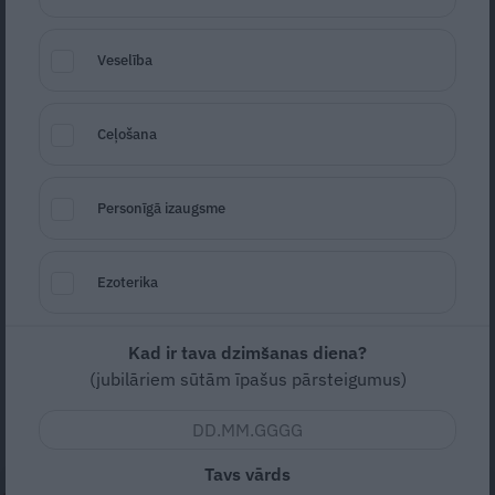
Veselība
Ceļošana
Foto: Liene Pētersone
Personīgā izaugsme
Seko
Santa.lv Google
Modernais laikmets piedāvā ne tikai
Ezoterika
bezgalīgas iespējas, bet arī pretrunīgu
informāciju, kas jaunajiem vecākiem ātri
Kad ir tava dzimšanas diena?
vien sagroza galvu. Visātrāk apjūk un izdeg
(jubilāriem sūtām īpašus pārsteigumus)
tieši tie, kuri visvairāk cenšas būt labi
vecāki.
Tavs vārds