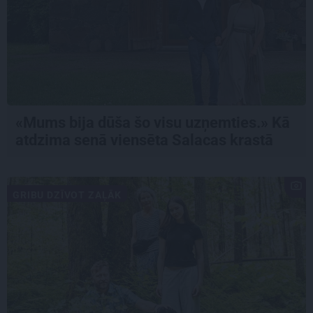
«Mums bija dūša šo visu uzņemties.» Kā
atdzima senā viensēta Salacas krastā
GRIBU DZĪVOT ZAĻĀK