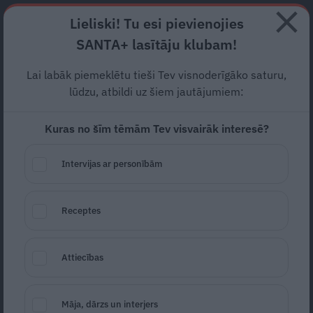
Abonē
Lieliski! Tu esi pievienojies
SANTA+ lasītāju klubam!
RECEPTES
NODERĪGI
JAUNĀKAIS
POPULĀRĀKAIS
Lai labāk piemeklētu tieši Tev visnoderīgāko saturu,
Žurnāliste Gundega Roze:
lūdzu, atbildi uz šiem jautājumiem:
Modernais laikmets bērnu
Kuras no šīm tēmām Tev visvairāk interesē?
vecākiem sagroza galvu
Intervijas ar personībām
VIEDOKLIS
11.01.2024
Receptes
Gundega Roze
gundega.roze@santa.lv
Attiecības
Māja, dārzs un interjers