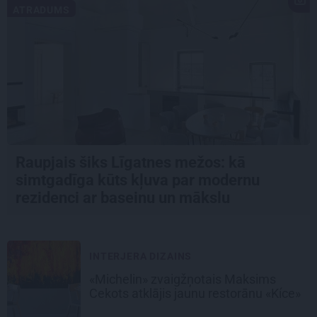
ATRADUMS
Raupjais šiks Līgatnes mežos: kā
simtgadīga kūts kļuva par modernu
rezidenci ar baseinu un mākslu
INTERJERA DIZAINS
«Michelin» zvaigžņotais Maksims
Cekots atklājis jaunu restorānu «Kíce»