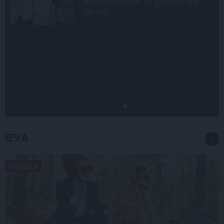
Gardovska par vairāk nekā 50
gadiem medicīnā
DZĪVESSTĀSTS
Stāsts, kas pārspēj kino
scenārijus: Kā Liepājas zēns
Volfs Ruvinskis kļuva par
Meksikas superzvaigzni
IEVA
VASARA