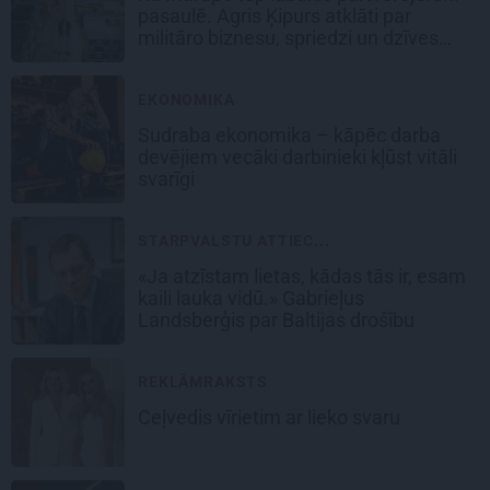
pasaulē. Agris Ķipurs atklāti par
militāro biznesu, spriedzi un dzīves
draivu
EKONOMIKA
Sudraba ekonomika – kāpēc darba
devējiem vecāki darbinieki kļūst vitāli
svarīgi
STARPVALSTU ATTIEC...
«Ja atzīstam lietas, kādas tās ir, esam
kaili lauka vidū.» Gabrieļus
Landsberģis par Baltijas drošību
REKLĀMRAKSTS
Ceļvedis vīrietim ar lieko svaru