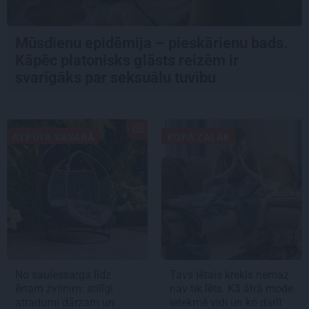
Mūsdienu epidēmija – pieskārienu bads.
Kāpēc platonisks glāsts reizēm ir
svarīgāks par seksuālu tuvību
ATPŪTA VASARĀ
KOPĀ ZAĻĀK
No saulessarga līdz
Tavs lētais krekls nemaz
ērtam zvilnim: stilīgi
nav tik lēts. Kā ātrā mode
atradumi dārzam un
ietekmē vidi un ko darīt