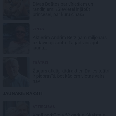
Divas Beātes par vīriešiem un
randiņiem: «Sievietei ir jābūt
princesei, par kuru cīnās»
ZIŅAS
Aktierim Andrim Bērziņam miljonārs
uzdāvinājis auto. Tagad viņš grib
jaunu…
TEĀTRIS
Žagars atklāj, kādi aktieri Dailes teātrī
ir pieprasīti, bet kādiem vietas vairs
nav
JAUNĀKIE RAKSTI
ATTIECĪBAS
Kopā nodzīvoja 52 gadus. Skaistais