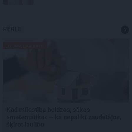
PĒRLE
LIKUMA LABIRINTI
Kad mīlestība beidzas, sākas
«matemātika» – kā nepalikt zaudētājos,
šķirot laulību