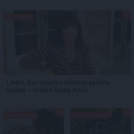
LIETU TOPS
Lietas, kas vasaras vakarus padara
īpašus – iesaka Santa Anča
PSIHOLOĢIJA
ATPŪTA VASARĀ