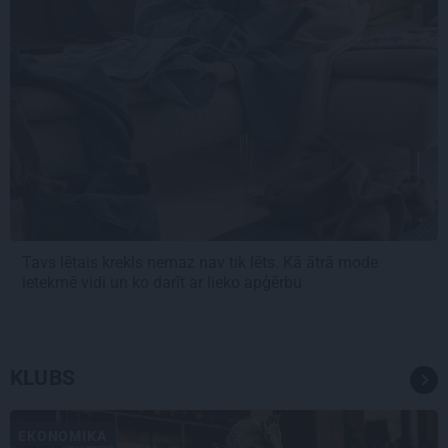
Tavs lētais krekls nemaz nav tik lēts. Kā ātrā mode
ietekmē vidi un ko darīt ar lieko apģērbu
KLUBS
EKONOMIKA