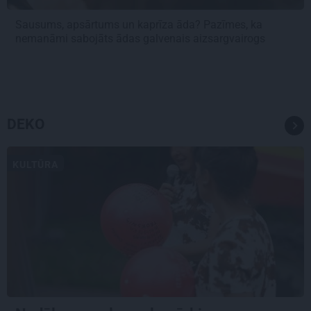
Sausums, apsārtums un kaprīza āda? Pazīmes, ka
nemanāmi sabojāts ādas galvenais aizsargvairogs
DEKO
KULTŪRA