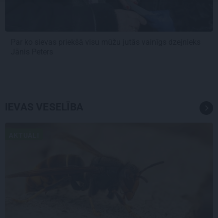
Par ko sievas priekšā visu mūžu jutās vainīgs dzejnieks
Jānis Peters
IEVAS VESELĪBA
AKTUĀLI