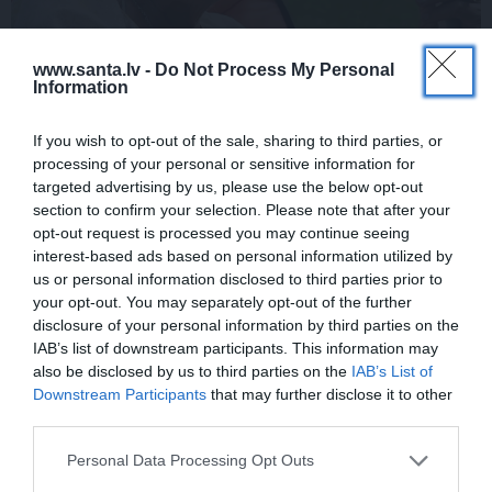
FOTO:
Vijas Artmanes meita
ļauj
www.santa.lv -
Do Not Process My Personal
ielūkoties aktrises vasarnīcā. Tik daudz
Information
atmiņu…
If you wish to opt-out of the sale, sharing to third parties, or
processing of your personal or sensitive information for
targeted advertising by us, please use the below opt-out
section to confirm your selection. Please note that after your
ŠLĀGERMŪZIKA
DZIMŠANAS DIENA
opt-out request is processed you may continue seeing
interest-based ads based on personal information utilized by
us or personal information disclosed to third parties prior to
your opt-out. You may separately opt-out of the further
disclosure of your personal information by third parties on the
IAB’s list of downstream participants. This information may
also be disclosed by us to third parties on the
IAB’s List of
Downstream Participants
that may further disclose it to other
third parties.
Edvards Strazdiņš atklāti
«It kā pēkšņi es būtu
pasaka, ko domā par
kļuvusi gaisīgāka,
Personal Data Processing Opt Outs
Bumbieri. Neparasta
jaunāka, vieglāka…»