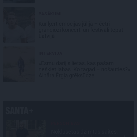
PASĀKUMI
Kur ķert emocijas jūlijā – četri
grandiozi koncerti un festivāli tepat
Latvijā
INTERVIJA
«Esmu darījis lietas, kas pašam
nešķiet labas. Ko tagad – nošauties?»
Aināra Ērgļa grēksūdze
CEĻOJUMA PLĀNS
Draudzeņu ceļojums bez