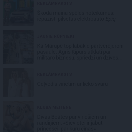
REKLĀMRAKSTS
Škoda maina spēles noteikumus:
iepazīsti pilsētas elektroauto
Epiq
JAUNIE RŪPNIEKI
Kā Mārupē top labākie pārtvērējdroni
pasaulē. Agris Ķipurs atklāti par
militāro biznesu, spriedzi un dzīves
draivu
REKLĀMRAKSTS
Ceļvedis vīrietim ar lieko svaru
KLUBA MEITENE
Divas Beātes par vīriešiem un
randiņiem: «Sievietei ir jābūt
princesei, par kuru cīnās»