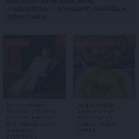
Kad mīlestība beidzas, sākas
«matemātika» – kā nepalikt zaudētājos,
šķirot laulību
PIEREDZE
APCEĻO LATVIJU
No mantotā zelta
Latvijas gardākās
lombardā līdz saviem
pieturvietas – kur
biznesiem. Investore
palutināt garšas
Baiba Blāķe par dzīves
kārpiņas, apceļojot
skarbajiem
novadus
pagriezieniem