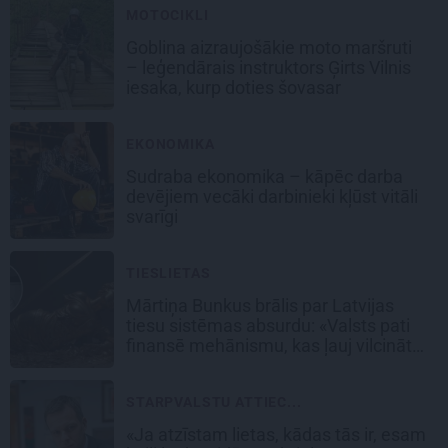
MOTOCIKLI
Goblina aizraujošākie moto maršruti
– leģendārais instruktors Ģirts Vilnis
iesaka, kurp doties šovasar
EKONOMIKA
Sudraba ekonomika – kāpēc darba
devējiem vecāki darbinieki kļūst vitāli
svarīgi
TIESLIETAS
Mārtiņa Bunkus brālis par Latvijas
tiesu sistēmas absurdu: «Valsts pati
finansē mehānismu, kas ļauj vilcināt
laiku.»
STARPVALSTU ATTIEC...
«Ja atzīstam lietas, kādas tās ir, esam