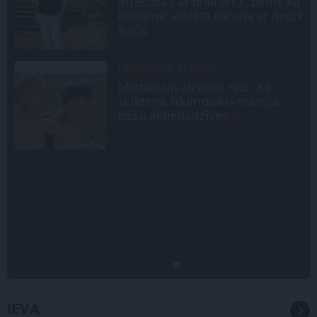
ā
drāmām: noderīgi padomi
i
plānošanai un 16 galamērķu
idejas
INTERVIJA
Tumši samtaina balss un
tērauda mugurkauls. Raimonda
Paula jaunā mūza – Gerda
Timrota
INTERVIJA
«Nevajag kalnos tēlot varoņus!
Tie ātri noliks pie vietas.»
Alpīnists Atis Plakans, kurš
pieredzējis biedra bojāeju
IEVA