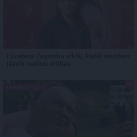
Elizabete Zagorska atklāj, kādēļ sestdien
jāvelk melnas drēbes
PIEMIŅAS STĀSTS