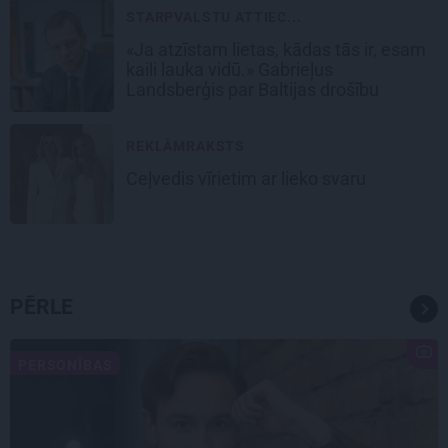
STARPVALSTU ATTIEC...
«Ja atzīstam lietas, kādas tās ir, esam
kaili lauka vidū.» Gabrieļus
Landsberģis par Baltijas drošību
REKLĀMRAKSTS
Ceļvedis vīrietim ar lieko svaru
PĒRLE
PERSONĪBAS