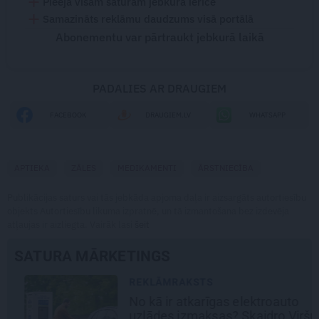
Pieeja visam saturam jebkurā ierīcē
Samazināts reklāmu daudzums visā portālā
Abonementu var pārtraukt jebkurā laikā
PADALIES AR DRAUGIEM
FACEBOOK
DRAUGIEM.LV
WHATSAPP
APTIEKA
ZĀLES
MEDIKAMENTI
ĀRSTNIECĪBA
Publikācijas saturs vai tās jebkāda apjoma daļa ir aizsargāts autortiesību
objekts Autortiesību likuma izpratnē, un tā izmantošana bez izdevēja
atļaujas ir aizliegta. Vairāk lasi
šeit
SATURA MĀRKETINGS
REKLĀMRAKSTS
No kā ir atkarīgas elektroauto
uzlādes izmaksas? Skaidro Viršu