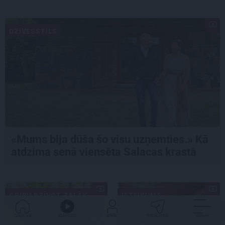
DZĪVESSTILS
«Mums bija dūša šo visu uzņemties.» Kā
atdzima senā viensēta Salacas krastā
GRIBU DZĪVOT ZAĻĀK...
IETEIKUMS
GALVENĀ
KLAUSIES
IENĀC
PADALĪTIES
VAIRĀK