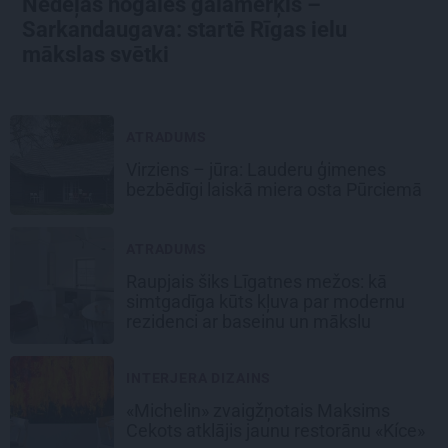
Nedēļas nogales galamērķis –
Sarkandaugava: startē Rīgas ielu
mākslas svētki
ATRADUMS
Virziens – jūra: Lauderu ģimenes
bezbēdīgi laiskā miera osta Pūrciemā
ATRADUMS
Raupjais šiks Līgatnes mežos: kā
simtgadīga kūts kļuva par modernu
rezidenci ar baseinu un mākslu
INTERJERA DIZAINS
«Michelin» zvaigžņotais Maksims
Cekots atklājis jaunu restorānu «Kíce»