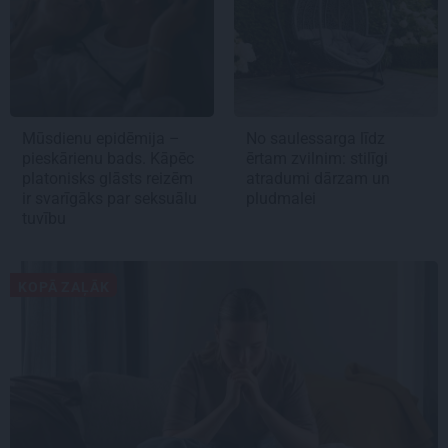
Mūsdienu epidēmija –
No saulessarga līdz
pieskārienu bads. Kāpēc
ērtam zvilnim: stilīgi
platonisks glāsts reizēm
atradumi dārzam un
ir svarīgāks par seksuālu
pludmalei
tuvību
KOPĀ ZAĻĀK