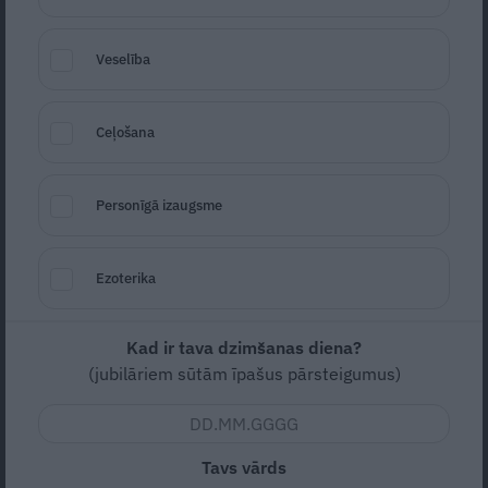
Veselība
Ceļošana
Personīgā izaugsme
Foto: Unsplash
Ezoterika
Seko
Santa.lv Google
Veselības ministrijas jaunais zāļu
Kad ir tava dzimšanas diena?
uzcenojuma modelis draud farmācijas
(jubilāriem sūtām īpašus pārsteigumus)
nozarē izraisīt neparedzamu haosu un ir
radījis vilšanos individuālajām aptiekām,
kas uztur lielāko daļu aptieku filiāļu lauku
Tavs vārds
reģionos. Stājoties spēkā jaunajai zāļu cenu