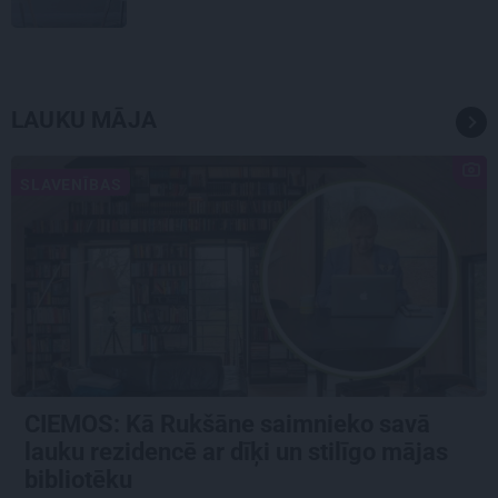
LAUKU MĀJA
SLAVENĪBAS
CIEMOS: Kā Rukšāne saimnieko savā
lauku rezidencē ar dīķi un stilīgo mājas
bibliotēku