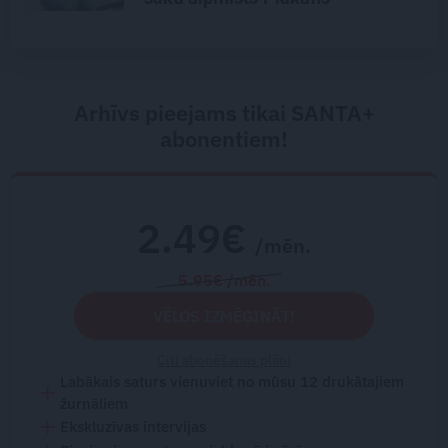
Arhīvs pieejams tikai SANTA+
abonentiem!
2.49€
/mēn.
5.95€ /mēn.
VĒLOS IZMĒĢINĀT!
Citi abonēšanas plāni
Labākais saturs vienuviet no mūsu 12 drukātajiem
žurnāliem
Ekskluzīvas intervijas