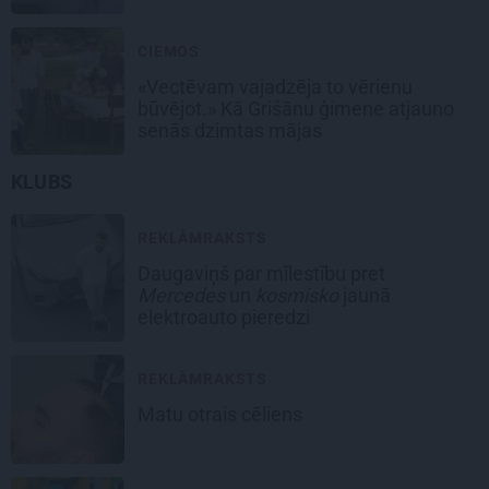
CIEMOS
«Vectēvam vajadzēja to vērienu
būvējot.» Kā Grišānu ģimene atjauno
senās dzimtas mājas
KLUBS
REKLĀMRAKSTS
Daugaviņš par mīlestību pret
Mercedes
un
kosmisko
jaunā
elektroauto pieredzi
REKLĀMRAKSTS
Matu otrais cēliens