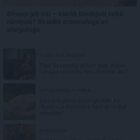
Sirseņi jeb irši – vairāk biedējoši nekā
nāvējoši? Skaidro entomologs un
alergoloģe
TU ESI SEV SVARĪGA
Tikai 54 veselīgi dzīves gadi. Kāpēc
Latvijas sievietes sevi
iztērē
tik ātri?
AUTOIMŪNĀS SLIMĪBA...
Sarkanā plakanā mezgliņēde: kā
rīkoties, ja ārstēšana ilgstoši nedod
rezultātu?
NOSKAIDRO