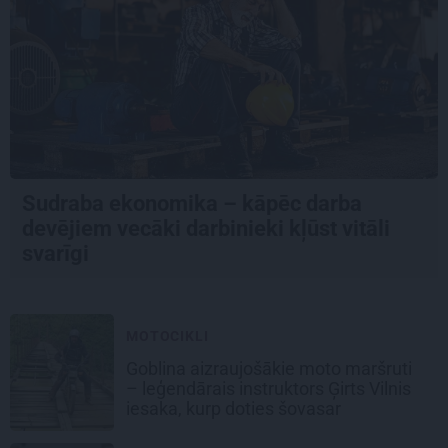
Sudraba ekonomika – kāpēc darba
devējiem vecāki darbinieki kļūst vitāli
svarīgi
MOTOCIKLI
Goblina aizraujošākie moto maršruti
– leģendārais instruktors Ģirts Vilnis
iesaka, kurp doties šovasar