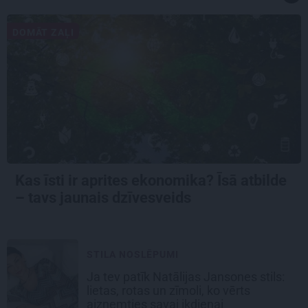
DOMĀT ZAĻI
Kas īsti ir aprites ekonomika? Īsā atbilde
– tavs jaunais dzīvesveids
STILA NOSLĒPUMI
Ja tev patīk Natālijas Jansones stils:
lietas, rotas un zīmoli, ko vērts
aizņemties savai ikdienai