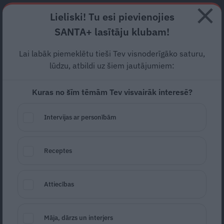
Abonē
Lieliski! Tu esi pievienojies
SANTA+ lasītāju klubam!
RECEPTES
NODERĪGI
JAUNĀKAIS
POPULĀRĀKAIS
Lai labāk piemeklētu tieši Tev visnoderīgāko saturu,
Vai jauno zāļu uzcenojuma
lūdzu, atbildi uz šiem jautājumiem:
modeļa dēļ
slēgs lauku
Kuras no šīm tēmām Tev visvairāk interesē?
aptiekas?
Atbild Aptieku
Intervijas ar personībām
biedrības priekšsēdētāja
APTIEKA
03.07.2024
Receptes
Estere Jansone
portals@santa.lv
Attiecības
Māja, dārzs un interjers