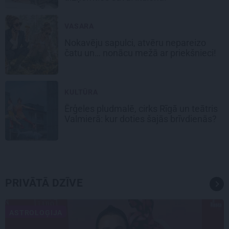
VASARA
Nokavēju sapulci, atvēru nepareizo
čatu un… nonācu mežā ar priekšnieci!
KULTŪRA
Ērģeles pludmalē, cirks Rīgā un teātris
Valmierā: kur doties šajās brīvdienās?
PRIVĀTĀ DZĪVE
ASTROLOĢIJA