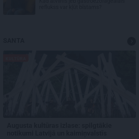
Kad atvilnis jeb gastroezofageālais
reflukss var kļūt bīstams?
SANTA
KULTŪRA
Augusta kultūras izlase: spilgtākie
notikumi Latvijā un kaimiņvalstīs