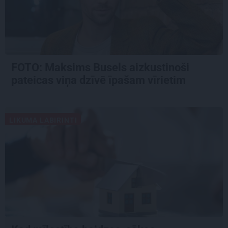
FOTO: Maksims Busels aizkustinoši
pateicas viņa dzīvē īpašam vīrietim
LIKUMA LABIRINTI