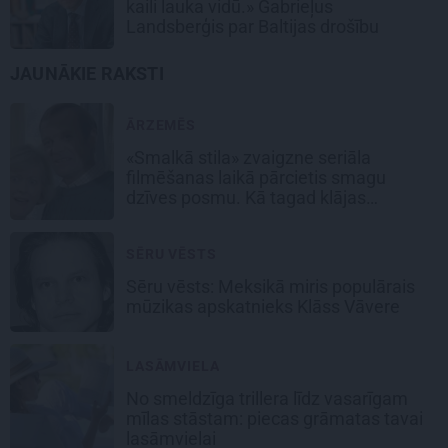
kaili lauka vidū.» Gabrieļus
Landsberģis par Baltijas drošību
JAUNĀKIE RAKSTI
ĀRZEMĒS
«Smalkā stila» zvaigzne seriāla
filmēšanas laikā pārcietis smagu
dzīves posmu. Kā tagad klājas
Emetam?
SĒRU VĒSTS
Sēru vēsts: Meksikā miris populārais
mūzikas apskatnieks Klāss Vāvere
LASĀMVIELA
No smeldzīga trillera līdz vasarīgam
mīlas stāstam: piecas grāmatas tavai
lasāmvielai