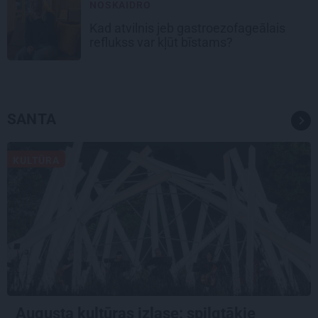
NOSKAIDRO
Kad atvilnis jeb gastroezofageālais
reflukss var kļūt bīstams?
SANTA
KULTŪRA
Augusta kultūras izlase: spilgtākie