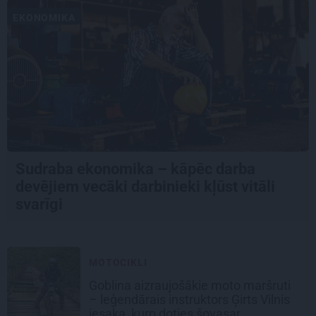
EKONOMIKA
Sudraba ekonomika – kāpēc darba
devējiem vecāki darbinieki kļūst vitāli
svarīgi
MOTOCIKLI
Goblina aizraujošākie moto maršruti
– leģendārais instruktors Ģirts Vilnis
iesaka, kurp doties šovasar