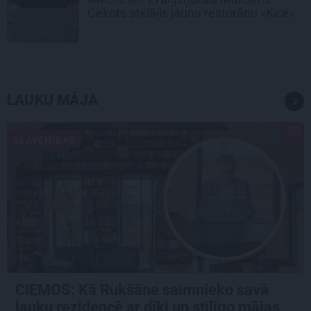
Cekots atklājis jaunu restorānu «Kíce»
LAUKU MĀJA
SLAVENĪBAS
CIEMOS: Kā Rukšāne saimnieko savā
lauku rezidencē ar dīķi un stilīgo mājas