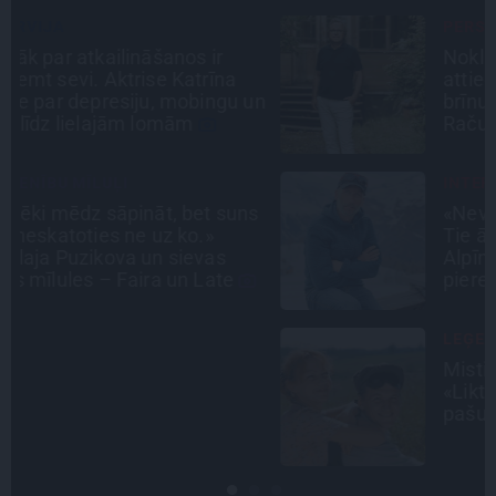
PERSONĪBAS
Noklusētās dzimtas saites,
attiecības ar brāli un 7. bērns kā
n
brīnums: atklāta saruna ar Andri
Raču
INTERVIJA
s
«Nevajag kalnos tēlot varoņus!
Tie ātri noliks pie vietas.»
Alpīnists Atis Plakans, kurš
pieredzējis biedra bojāeju
LEĢENDAS STĀSTS
Mistika un atrastie radi. Kā
«Likteņa līdumnieki» mainīja
pašu aktieru dzīves