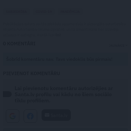
SABIEDRĪBA
COVID-19
PANDĒMIJA
Publikācijas saturs vai tās jebkāda apjoma daļa ir aizsargāts autortiesību
objekts Autortiesību likuma izpratnē, un tā izmantošana bez izdevēja
atļaujas ir aizliegta. Vairāk lasi
šeit
0 KOMENTĀRI
JAUNĀKIE
Šobrīd komentāru nav. Tavs viedoklis būs pirmais!
PIEVIENOT KOMENTĀRU
Lai pievienotu komentāru autorizējies ar
Santa.lv profilu vai kādu no šiem sociālo
tīklu profiliem.
Santa.lv