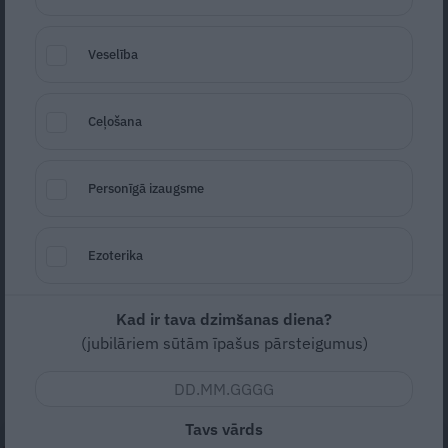
Veselība
Ceļošana
Foto: Shutterstock
Personīgā izaugsme
Seko
Santa.lv Google
Tuvākajā laikā paredzēts minimizēt
Ezoterika
nedrošajā
jeb
sarkanajā
Covid-19 režīmā
sniegto pakalpojumu apjomu, norāda Valsts
Kad ir tava dzimšanas diena?
kancelejas direktors un Starpinstitūciju
(jubilāriem sūtām īpašus pārsteigumus)
darbības koordinācijas grupas vadītājs Jānis
Citskovskis.
Tavs vārds