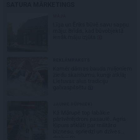
SATURA MĀRKETINGS
MĀJA
Līga un Ēriks būvē savu sapņu
māju: Brīdis, kad būvobjektā
ienāk māju izjūta
REKLĀMRAKSTS
Kamēr dāmas bauda miljoniem
ziedu skaistumu, kungi atklāj
Lietuvas alus tradīciju
galvaspilsētu
JAUNIE RŪPNIEKI
Kā Mārupē top labākie
šu
pārtvērējdroni pasaulē. Agris
Ķipurs atklāti par militāro
biznesu, spriedzi un dzīves
draivu