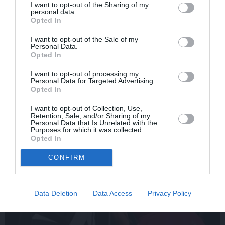
I want to opt-out of the Sharing of my
FOTO: Ļaudis atvadās no
«Viņa gatavojās pārejai.»
personal data.
mūžībā aizsauktā
Slavenās folkloristes
Opted In
narkologa Jāņa
meita atceras Helmī
Strazdiņa
Staltes dzīves izskaņu
I want to opt-out of the Sale of my
Personal Data.
Opted In
I want to opt-out of processing my
ZIŅAS
Personal Data for Targeted Advertising.
Opted In
I want to opt-out of Collection, Use,
Retention, Sale, and/or Sharing of my
Personal Data that Is Unrelated with the
Purposes for which it was collected.
Opted In
CONFIRM
Data Deletion
Data Access
Privacy Policy