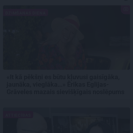
DZIMŠANAS DIENA
«It kā pēkšņi es būtu kļuvusi gaisīgāka,
jaunāka, vieglāka…» Ērikas Eglijas-
Grāveles mazais sievišķīgais noslēpums
ATTIECĪBAS