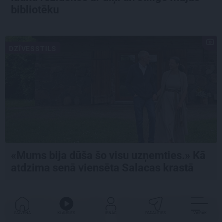
bibliotēku
DZĪVESSTILS
«Mums bija dūša šo visu uzņemties.» Kā
atdzima senā viensēta Salacas krastā
GRIBU DZĪVOT ZAĻĀK...
IETEIKUMS
GALVENĀ
KLAUSIES
IENĀC
PADALĪTIES
VAIRĀK