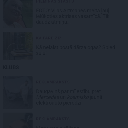
PIEMIŅAS STĀSTS
FOTO:
Vijas Artmanes meita
ļauj
ielūkoties aktrises vasarnīcā. Tik
daudz atmiņu…
KĀ PAREIZI?
Kā nelaist postā dārza ogas? Spied
sulu!
KLUBS
REKLĀMRAKSTS
Daugaviņš par mīlestību pret
Mercedes
un
kosmisko
jaunā
elektroauto pieredzi
REKLĀMRAKSTS