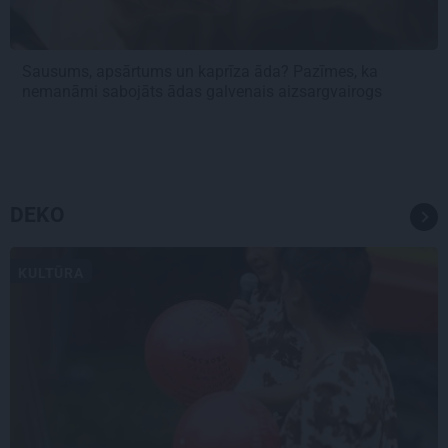
Sausums, apsārtums un kaprīza āda? Pazīmes, ka
nemanāmi sabojāts ādas galvenais aizsargvairogs
DEKO
KULTŪRA