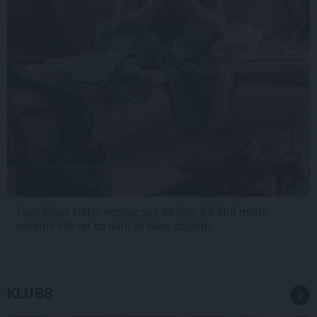
Tavs lētais krekls nemaz nav tik lēts. Kā ātrā mode
ietekmē vidi un ko darīt ar lieko apģērbu
KLUBS