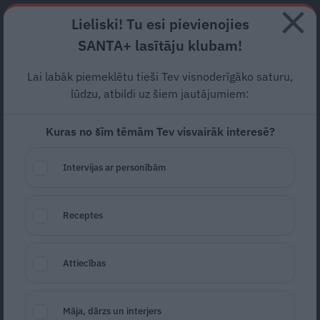
Abonē
Lieliski! Tu esi pievienojies
SANTA+ lasītāju klubam!
RECEPTES
NODERĪGI
JAUNĀKAIS
POPULĀRĀKAIS
Lai labāk piemeklētu tieši Tev visnoderīgāko saturu,
Samazinās
nedrošajā
Covid-
lūdzu, atbildi uz šiem jautājumiem:
19 režīmā sniegto
Kuras no šīm tēmām Tev visvairāk interesē?
pakalpojumu apjomu
Intervijas ar personībām
SABIEDRĪBA
03.09.2021
Receptes
LETA
Attiecības
Māja, dārzs un interjers