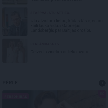
STARPVALSTU ATTIEC...
«Ja atzīstam lietas, kādas tās ir, esam
kaili lauka vidū.» Gabrieļus
Landsberģis par Baltijas drošību
REKLĀMRAKSTS
Ceļvedis vīrietim ar lieko svaru
PĒRLE
PERSONĪBAS