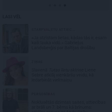
LASI VĒL
STARPVALSTU ATTIEC...
«Ja atzīstam lietas, kādas tās ir, esam
kaili lauka vidū.» Gabrieļus
Landsberģis par Baltijas drošību
ZIŅAS
Slavenā
Tutas lietu
aktrise Liene
Sebre atklāj vienkāršu veidu, kā
iedarbināt vielmaiņu
PERSONĪBAS
Noklusētās dzimtas saites, attiecības
ar brāli un 7. bērns kā brīnums: