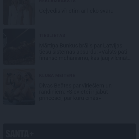
REKLĀMRAKSTS
Ceļvedis vīrietim ar lieko svaru
TIESLIETAS
Mārtiņa Bunkus brālis par Latvijas
tiesu sistēmas absurdu: «Valsts pati
finansē mehānismu, kas ļauj vilcināt
laiku.»
KLUBA MEITENE
Divas Beātes par vīriešiem un
randiņiem: «Sievietei ir jābūt
princesei, par kuru cīnās»