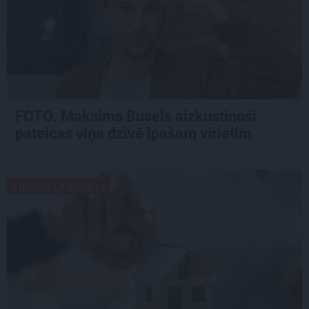
FOTO: Maksims Busels aizkustinoši
pateicas viņa dzīvē īpašam vīrietim
LIKUMA LABIRINTI