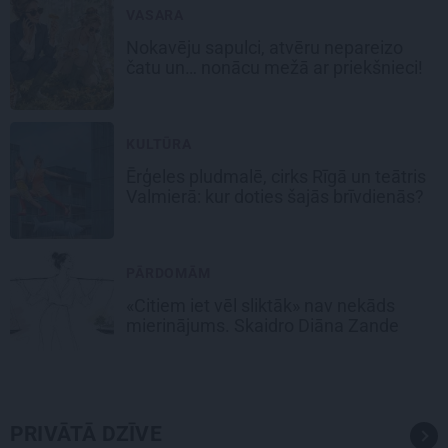
VASARA
Nokavēju sapulci, atvēru nepareizo
čatu un… nonācu mežā ar priekšnieci!
KULTŪRA
Ērģeles pludmalē, cirks Rīgā un teātris
Valmierā: kur doties šajās brīvdienās?
PĀRDOMĀM
«Citiem iet vēl sliktāk» nav nekāds
mierinājums. Skaidro Diāna Zande
PRIVĀTĀ DZĪVE