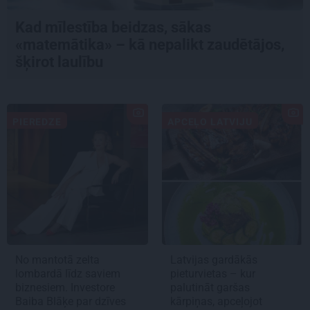
Kad mīlestība beidzas, sākas
«matemātika» – kā nepalikt zaudētājos,
šķirot laulību
PIEREDZE
APCEĻO LATVIJU
No mantotā zelta
Latvijas gardākās
lombardā līdz saviem
pieturvietas – kur
biznesiem. Investore
palutināt garšas
Baiba Blāķe par dzīves
kārpiņas, apceļojot