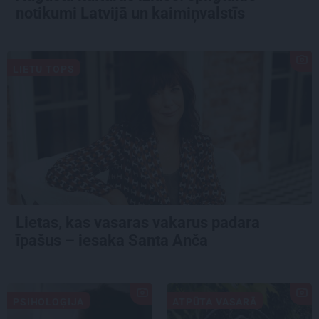
notikumi Latvijā un kaimiņvalstīs
LIETU TOPS
Lietas, kas vasaras vakarus padara
īpašus – iesaka Santa Anča
PSIHOLOĢIJA
ATPŪTA VASARĀ