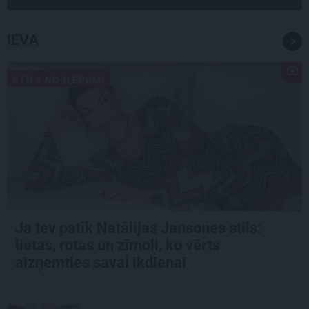
IEVA
STILA NOSLĒPUMI
Ja tev patīk Natālijas Jansones stils:
lietas, rotas un zīmoli, ko vērts
aizņemties savai ikdienai