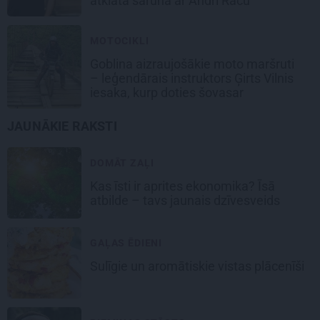
atklāta saruna ar Andri Raču
MOTOCIKLI
Goblina aizraujošākie moto maršruti
– leģendārais instruktors Ģirts Vilnis
iesaka, kurp doties šovasar
JAUNĀKIE RAKSTI
DOMĀT ZAĻI
Kas īsti ir aprites ekonomika? Īsā
atbilde – tavs jaunais dzīvesveids
GAĻAS ĒDIENI
Sulīgie un aromātiskie vistas
plācenīši