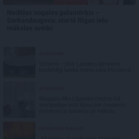
Nedēļas nogales galamērķis –
Sarkandaugava: startē Rīgas ielu
mākslas svētki
ATRADUMS
Virziens – jūra: Lauderu ģimenes
bezbēdīgi laiskā miera osta Pūrciemā
ATRADUMS
Raupjais šiks Līgatnes mežos: kā
simtgadīga kūts kļuva par modernu
rezidenci ar baseinu un mākslu
INTERJERA DIZAINS
«Michelin» zvaigžņotais Maksims