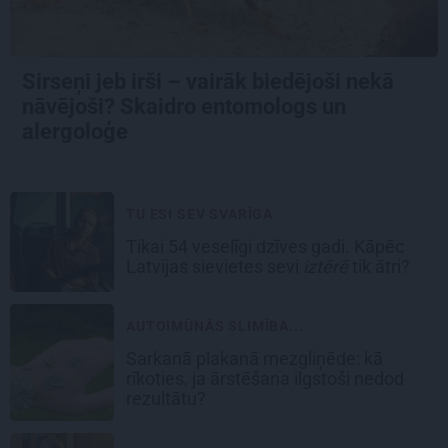
Sirseņi jeb irši – vairāk biedējoši nekā
nāvējoši? Skaidro entomologs un
alergoloģe
TU ESI SEV SVARĪGA
Tikai 54 veselīgi dzīves gadi. Kāpēc
Latvijas sievietes sevi
iztērē
tik ātri?
AUTOIMŪNĀS SLIMĪBA...
Sarkanā plakanā mezgliņēde: kā
rīkoties, ja ārstēšana ilgstoši nedod
rezultātu?