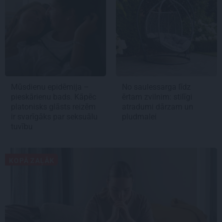
Mūsdienu epidēmija –
No saulessarga līdz
pieskārienu bads. Kāpēc
ērtam zvilnim: stilīgi
platonisks glāsts reizēm
atradumi dārzam un
ir svarīgāks par seksuālu
pludmalei
tuvību
KOPĀ ZAĻĀK