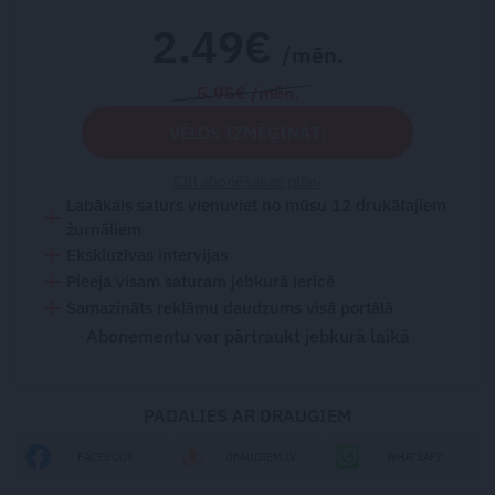
2.49€
/mēn.
5.95€ /mēn.
VĒLOS IZMĒĢINĀT!
Citi abonēšanas plāni
Labākais saturs vienuviet no mūsu 12 drukātajiem
žurnāliem
Ekskluzīvas intervijas
Pieeja visam saturam jebkurā ierīcē
Samazināts reklāmu daudzums visā portālā
Abonementu var pārtraukt jebkurā laikā
PADALIES AR DRAUGIEM
FACEBOOK
DRAUGIEM.LV
WHATSAPP