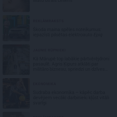
Matu otrais cēliens
REKLĀMRAKSTS
Škoda maina spēles noteikumus:
iepazīsti pilsētas elektroauto
Epiq
JAUNIE RŪPNIEKI
Kā Mārupē top labākie pārtvērējdroni
pasaulē. Agris Ķipurs atklāti par
militāro biznesu, spriedzi un dzīves
draivu
EKONOMIKA
Sudraba ekonomika – kāpēc darba
devējiem vecāki darbinieki kļūst vitāli
svarīgi