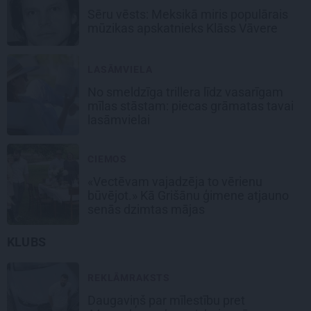
Sēru vēsts: Meksikā miris populārais
mūzikas apskatnieks Klāss Vāvere
LASĀMVIELA
No smeldzīga trillera līdz vasarīgam
mīlas stāstam: piecas grāmatas tavai
lasāmvielai
CIEMOS
«Vectēvam vajadzēja to vērienu
būvējot.» Kā Grišānu ģimene atjauno
senās dzimtas mājas
KLUBS
REKLĀMRAKSTS
Daugaviņš par mīlestību pret