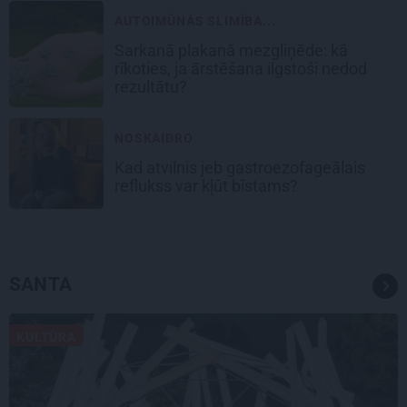
AUTOIMŪNĀS SLIMĪBA...
Sarkanā plakanā mezgliņēde: kā
rīkoties, ja ārstēšana ilgstoši nedod
rezultātu?
NOSKAIDRO
Kad atvilnis jeb gastroezofageālais
reflukss var kļūt bīstams?
SANTA
KULTŪRA