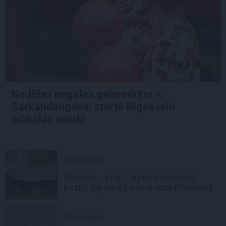
Nedēļas nogales galamērķis –
Sarkandaugava: startē Rīgas ielu
mākslas svētki
ATRADUMS
Virziens – jūra: Lauderu ģimenes
bezbēdīgi laiskā miera osta Pūrciemā
ATRADUMS