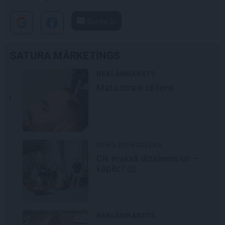
Santa.lv
SATURA MĀRKETINGS
REKLĀMRAKSTS
Matu otrais cēliens
DEKO DISKUSIJAS
Cik maksā dizainers un –
kāpēc?
REKLĀMRAKSTS