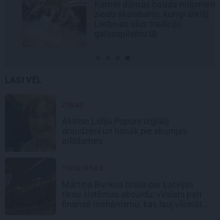
Kamēr dāmas bauda miljoniem
ziedu skaistumu, kungi atklāj
Lietuvas alus tradīciju
galvaspilsētu
LASI VĒL
ZIŅAS
Aktrise Lidija Pupure izglābj
draudzeni un nonāk pie skumjas
atklāsmes
TIESLIETAS
Mārtiņa Bunkus brālis par Latvijas
tiesu sistēmas absurdu: «Valsts pati
finansē mehānismu, kas ļauj vilcināt
laiku.»