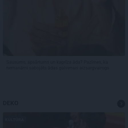
Sausums, apsārtums un kaprīza āda? Pazīmes, ka
nemanāmi sabojāts ādas galvenais aizsargvairogs
DEKO
KULTŪRA