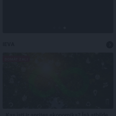
Tie ātri noliks pie vietas.»
Alpīnists Atis Plakans, kurš
pieredzējis biedra bojāeju
IEVA
DOMĀT ZAĻI
Kas īsti ir aprites ekonomika? Īsā atbilde