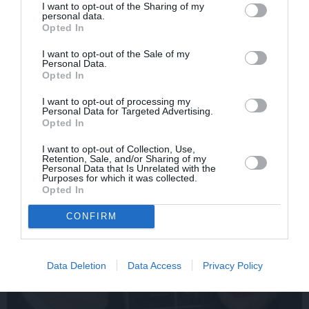
I want to opt-out of the Sharing of my
personal data.
Opted In
I want to opt-out of the Sale of my
Personal Data.
Opted In
Edvards Strazdiņš atklāti
«It kā pēkšņi es būtu
pasaka, ko domā par
kļuvusi gaisīgāka,
I want to opt-out of processing my
Personal Data for Targeted Advertising.
Bumbieri. Neparasta
jaunāka, vieglāka…»
Opted In
saruna ar šlāgermūzikas
Ērikas Eglijas-Grāveles
princi
mazais sievišķīgais
I want to opt-out of Collection, Use,
noslēpums
Retention, Sale, and/or Sharing of my
Personal Data that Is Unrelated with the
Purposes for which it was collected.
Opted In
ATTIECĪBAS
CONFIRM
Data Deletion
Data Access
Privacy Policy