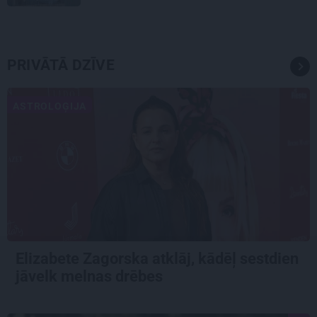
PRIVĀTĀ DZĪVE
ASTROLOĢIJA
Elizabete Zagorska atklāj, kādēļ sestdien
jāvelk melnas drēbes