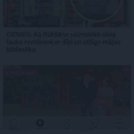
CIEMOS: Kā Rukšāne saimnieko savā
lauku rezidencē ar dīķi un stilīgo mājas
bibliotēku
DZĪVESSTILS
GALVENĀ
KLAUSIES
IENĀC
PADALĪTIES
VAIRĀK