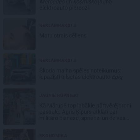
Mercedes
un
kosmisko
jaunā
elektroauto pieredzi
REKLĀMRAKSTS
Matu otrais cēliens
REKLĀMRAKSTS
Škoda maina spēles noteikumus:
iepazīsti pilsētas elektroauto
Epiq
JAUNIE RŪPNIEKI
Kā Mārupē top labākie pārtvērējdroni
pasaulē. Agris Ķipurs atklāti par
militāro biznesu, spriedzi un dzīves
draivu
EKONOMIKA