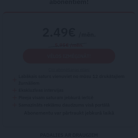
abonentiem!
2.49€
/mēn.
5.95€ /mēn.
VĒLOS IZMĒĢINĀT!
Citi abonēšanas plāni
Labākais saturs vienuviet no mūsu 12 drukātajiem
žurnāliem
Ekskluzīvas intervijas
Pieeja visam saturam jebkurā ierīcē
Samazināts reklāmu daudzums visā portālā
Abonementu var pārtraukt jebkurā laikā
PADALIES AR DRAUGIEM