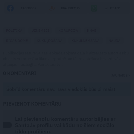
FACEBOOK
DRAUGIEM.LV
WHATSAPP
POLITIKA
UZŅĒMĒJS
KORUPCIJA
KNAB
RĪGAS DOME
KUKUĻDOŠANA
KUKUĻŅEMŠANA
NAUDA
Publikācijas saturs vai tās jebkāda apjoma daļa ir aizsargāts autortiesību
objekts Autortiesību likuma izpratnē, un tā izmantošana bez izdevēja
atļaujas ir aizliegta. Vairāk lasi
šeit
0 KOMENTĀRI
JAUNĀKIE
Šobrīd komentāru nav. Tavs viedoklis būs pirmais!
PIEVIENOT KOMENTĀRU
Lai pievienotu komentāru autorizējies ar
Santa.lv profilu vai kādu no šiem sociālo
tīklu profiliem.