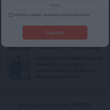
PIEKRĪTU SAŅEMT JAUNUMUS UN PIEDĀVĀJUMUS
NEPALAID GARĀM!
«Cilvēki mēdz sāpināt, bet suns
Saglabāt
mīl, neskatoties ne uz ko.»
Nikolaja Puzikova un sievas
Gitas mīlules – Faira un Late
«Lasīju internetā ierakstus par šo
ekspedīciju, un jau pirms
nelaimes man bija jautājumi,»
saka alpīnists Plakans
Arhīvs pieejams tikai SANTA+