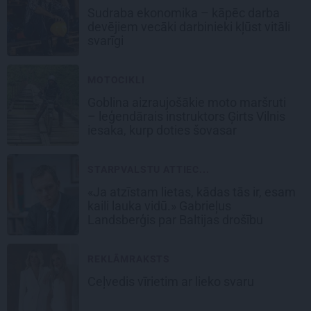
Sudraba ekonomika – kāpēc darba
devējiem vecāki darbinieki kļūst vitāli
svarīgi
MOTOCIKLI
Goblina aizraujošākie moto maršruti
– leģendārais instruktors Ģirts Vilnis
iesaka, kurp doties šovasar
STARPVALSTU ATTIEC...
«Ja atzīstam lietas, kādas tās ir, esam
kaili lauka vidū.» Gabrieļus
Landsberģis par Baltijas drošību
REKLĀMRAKSTS
Ceļvedis vīrietim ar lieko svaru