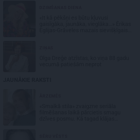
DZIMŠANAS DIENA
«It kā pēkšņi es būtu kļuvusi
gaisīgāka, jaunāka, vieglāka…» Ērikas
Eglijas-Grāveles mazais sievišķīgais
noslēpums
ZIŅAS
Olga Dreģe atzīstas, ko viņa 88 gadu
vecumā patiešām neprot
JAUNĀKIE RAKSTI
ĀRZEMĒS
«Smalkā stila» zvaigzne seriāla
filmēšanas laikā pārcietis smagu
dzīves posmu. Kā tagad klājas
Emetam?
SĒRU VĒSTS