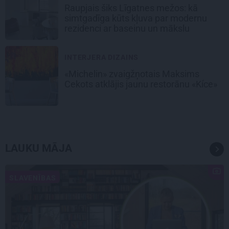
Raupjais šiks Līgatnes mežos: kā
simtgadīga kūts kļuva par modernu
rezidenci ar baseinu un mākslu
INTERJERA DIZAINS
«Michelin» zvaigžņotais Maksims
Cekots atklājis jaunu restorānu «Kíce»
LAUKU MĀJA
SLAVENĪBAS