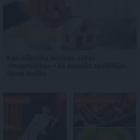
Kad mīlestība beidzas, sākas
«matemātika» – kā nepalikt zaudētājos,
šķirot laulību
PIEREDZE
APCEĻO LATVIJU