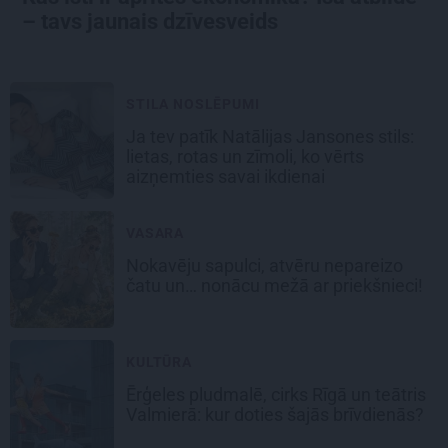
– tavs jaunais dzīvesveids
STILA NOSLĒPUMI
Ja tev patīk Natālijas Jansones stils:
lietas, rotas un zīmoli, ko vērts
aizņemties savai ikdienai
VASARA
Nokavēju sapulci, atvēru nepareizo
čatu un… nonācu mežā ar priekšnieci!
KULTŪRA
Ērģeles pludmalē, cirks Rīgā un teātris
Valmierā: kur doties šajās brīvdienās?