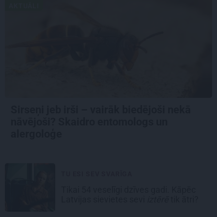
AKTUĀLI
Sirseņi jeb irši – vairāk biedējoši nekā
nāvējoši? Skaidro entomologs un
alergoloģe
TU ESI SEV SVARĪGA
Tikai 54 veselīgi dzīves gadi. Kāpēc
Latvijas sievietes sevi
iztērē
tik ātri?