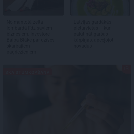
No mantotā zelta
Latvijas gardākās
lombardā līdz saviem
pieturvietas – kur
biznesiem. Investore
palutināt garšas
Baiba Blāķe par dzīves
kārpiņas, apceļojot
skarbajiem
novadus
pagriezieniem
SKAISTUMKOPŠANA