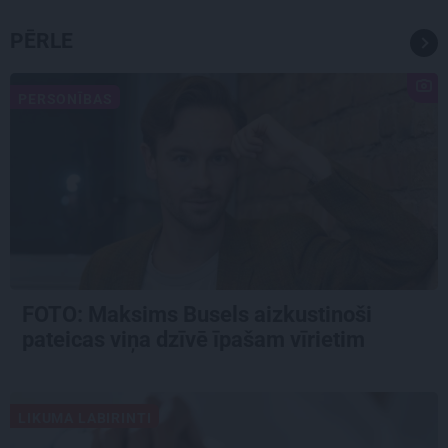
PĒRLE
PERSONĪBAS
FOTO: Maksims Busels aizkustinoši
pateicas viņa dzīvē īpašam vīrietim
LIKUMA LABIRINTI