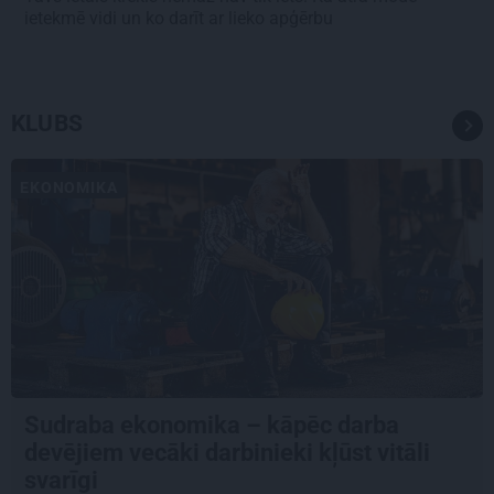
ietekmē vidi un ko darīt ar lieko apģērbu
KLUBS
EKONOMIKA
Sudraba ekonomika – kāpēc darba
devējiem vecāki darbinieki kļūst vitāli
svarīgi