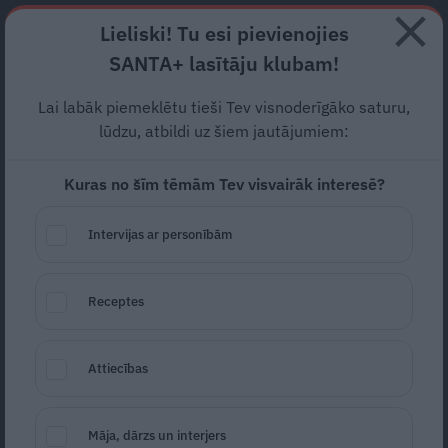
Abonē
Lieliski! Tu esi pievienojies
SANTA+ lasītāju klubam!
RECEPTES
NODERĪGI
JAUNĀKAIS
POPULĀRĀKAIS
Lai labāk piemeklētu tieši Tev visnoderīgāko saturu,
Rosina apsūdzēt uzņēmuma
lūdzu, atbildi uz šiem jautājumiem:
vadītāju par 2,1 miljona eiro
Kuras no šīm tēmām Tev visvairāk interesē?
kukuļa piedāvāšanu
Rīgas
Intervijas ar personībām
domes deputātam
POLITIKA
15.12.2021
Receptes
LETA
Attiecības
Māja, dārzs un interjers