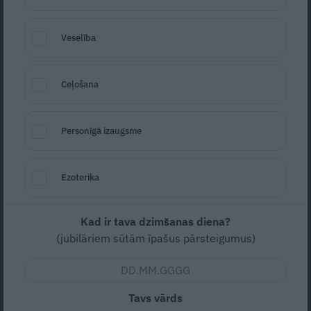
Veselība
Ceļošana
Personīgā izaugsme
Foto: Pixabay
Ezoterika
Seko
Santa.lv Google
Korupcijas novēršanas un apkarošanas
Kad ir tava dzimšanas diena?
birojs (KNAB) rosinājis prokuratūrai uzrādīt
(jubilāriem sūtām īpašus pārsteigumus)
apsūdzību uzņēmuma vadītājam par 2,1
miljona eiro kukuļa piedāvāšanu Rīgas
domes deputātam, aģentūru LETA informēja
Tavs vārds
KNAB.