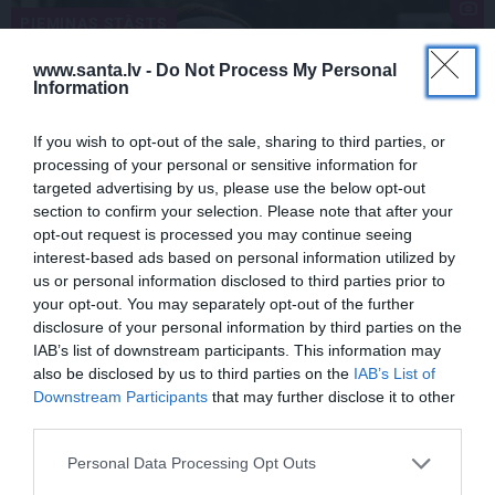
PIEMIŅAS STĀSTS
www.santa.lv -
Do Not Process My Personal
Information
If you wish to opt-out of the sale, sharing to third parties, or
processing of your personal or sensitive information for
targeted advertising by us, please use the below opt-out
section to confirm your selection. Please note that after your
opt-out request is processed you may continue seeing
FOTO:
Vijas Artmanes meita
ļauj
interest-based ads based on personal information utilized by
us or personal information disclosed to third parties prior to
ielūkoties aktrises vasarnīcā. Tik daudz
your opt-out. You may separately opt-out of the further
atmiņu…
disclosure of your personal information by third parties on the
IAB’s list of downstream participants. This information may
also be disclosed by us to third parties on the
IAB’s List of
Downstream Participants
that may further disclose it to other
ŠLĀGERMŪZIKA
DZIMŠANAS DIENA
third parties.
Personal Data Processing Opt Outs