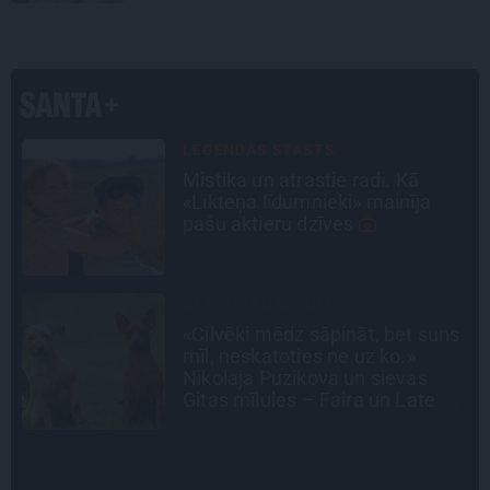
STIPRAIS STĀSTS
«Bērnus ar tik augstu cukura
līmeni mēdz ievest jau komā.»
Madara un Gatis par dzīvi ar dēla
diabētu
INTERVIJA
s
Grūtāk par atkailināšanos ir
pieņemt sevi. Aktrise Katrīna
Kreile par depresiju, mobingu un
ceļu līdz lielajām lomām
INTERVIJA
«Nevajag kalnos tēlot varoņus!