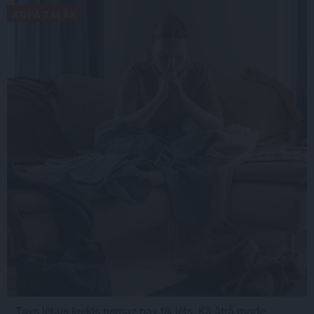
KOPĀ ZAĻĀK
Tavs lētais krekls nemaz nav tik lēts. Kā ātrā mode