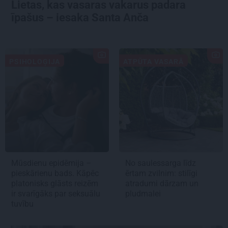
Lietas, kas vasaras vakarus padara
īpašus – iesaka Santa Anča
PSIHOLOĢIJA
ATPŪTA VASARĀ
Mūsdienu epidēmija –
No saulessarga līdz
pieskārienu bads. Kāpēc
ērtam zvilnim: stilīgi
platonisks glāsts reizēm
atradumi dārzam un
ir svarīgāks par seksuālu
pludmalei
tuvību