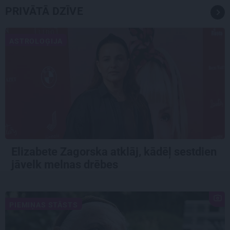
PRIVĀTĀ DZĪVE
ASTROLOĢIJA
Elizabete Zagorska atklāj, kādēļ sestdien
jāvelk melnas drēbes
PIEMIŅAS STĀSTS