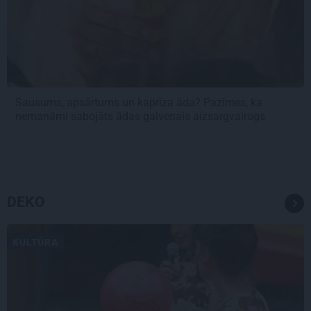
Sausums, apsārtums un kaprīza āda? Pazīmes, ka
nemanāmi sabojāts ādas galvenais aizsargvairogs
DEKO
KULTŪRA