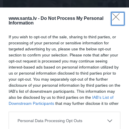
www.santa.lv -
Do Not Process My Personal
Information
If you wish to opt-out of the sale, sharing to third parties, or
processing of your personal or sensitive information for
FOTO:
Vijas Artmanes meita
ļauj
targeted advertising by us, please use the below opt-out
ielūkoties aktrises vasarnīcā. Tik daudz
section to confirm your selection. Please note that after your
opt-out request is processed you may continue seeing
atmiņu…
interest-based ads based on personal information utilized by
us or personal information disclosed to third parties prior to
your opt-out. You may separately opt-out of the further
disclosure of your personal information by third parties on the
ŠLĀGERMŪZIKA
DZIMŠANAS DIENA
IAB’s list of downstream participants. This information may
also be disclosed by us to third parties on the
IAB’s List of
Downstream Participants
that may further disclose it to other
third parties.
Personal Data Processing Opt Outs