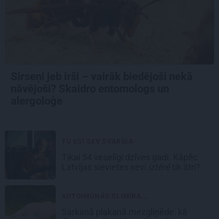
Sirseņi jeb irši – vairāk biedējoši nekā
nāvējoši? Skaidro entomologs un
alergoloģe
TU ESI SEV SVARĪGA
Tikai 54 veselīgi dzīves gadi. Kāpēc
Latvijas sievietes sevi
iztērē
tik ātri?
AUTOIMŪNĀS SLIMĪBA...
Sarkanā plakanā mezgliņēde: kā