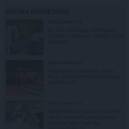
SATURA MĀRKETINGS
REKLĀMRAKSTS
No kā ir atkarīgas elektroauto
uzlādes izmaksas? Skaidro Viršu
eksperti
REKLĀMRAKSTS
Pieaugušo dzimšanas diena
Rīgā, idejas atmiņā paliekošām
svinībām
REKLĀMRAKSTS
Kamēr dāmas bauda miljoniem
ziedu skaistumu, kungi atklāj
Lietuvas alus tradīciju
galvaspilsētu