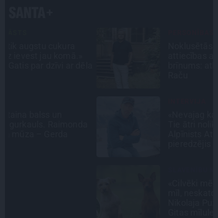
PERSONĪBAS
Noklusētās dzimtas saites,
attiecības ar brāli un 7. bērns kā
la
brīnums: atklāta saruna ar Andri
Raču
INTERVIJA
«Nevajag kalnos tēlot varoņus!
a
Tie ātri noliks pie vietas.»
Alpīnists Atis Plakans, kurš
pieredzējis biedra bojāeju
SLAVENĪBU MĪLUĻI
«Cilvēki mēdz sāpināt, bet suns
mīl, neskatoties ne uz ko.»
Nikolaja Puzikova un sievas
Gitas mīlules – Faira un Late