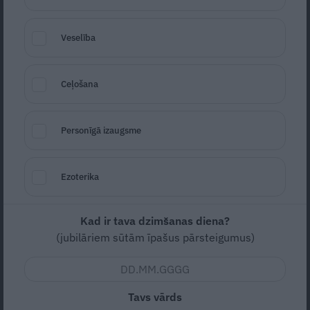
Veselība
Ceļošana
Foto: santa.lv
Personīgā izaugsme
Seko
Santa.lv Google
Ezoterika
Lielbritānijas izglītības nozares uzņēmuma
Quacquarelli Symonds
ikgadējā pasaules
labāko studentu pilsētu sarakstā šogad
Kad ir tava dzimšanas diena?
(jubilāriem sūtām īpašus pārsteigumus)
pirmo reizi iekļuvusi arī Rīga, liecina
reitinga saraksts, kas publicēts
organizācijas tīmekļa vietnē.
Tavs vārds