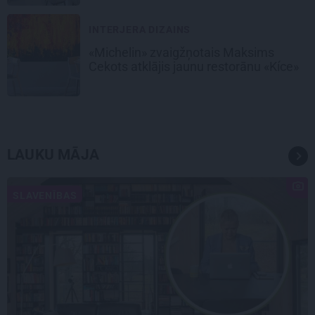
INTERJERA DIZAINS
«Michelin» zvaigžņotais Maksims
Cekots atklājis jaunu restorānu «Kíce»
LAUKU MĀJA
SLAVENĪBAS