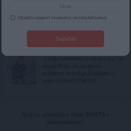
NEPALAID GARĀM!
PIEKRĪTU SAŅEMT JAUNUMUS UN PIEDĀVĀJUMUS
Gribu tikai mīļi apskaut, bet viņš
– kaut ko vairāk. Kā izbeigt
pārpratumus starp glāstiem un
Saglabāt
kaisli
«Lasīju internetā ierakstus par šo
ekspedīciju, un jau pirms
nelaimes man bija jautājumi,»
saka alpīnists Plakans
Arhīvs pieejams tikai SANTA+
abonentiem!