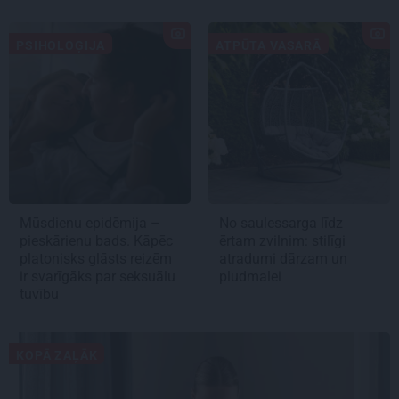
PSIHOLOĢIJA
ATPŪTA VASARĀ
Mūsdienu epidēmija –
No saulessarga līdz
pieskārienu bads. Kāpēc
ērtam zvilnim: stilīgi
platonisks glāsts reizēm
atradumi dārzam un
ir svarīgāks par seksuālu
pludmalei
tuvību
KOPĀ ZAĻĀK