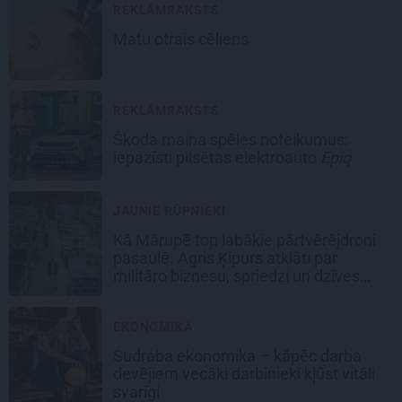
REKLĀMRAKSTS
Matu otrais cēliens
REKLĀMRAKSTS
Škoda maina spēles noteikumus:
iepazīsti pilsētas elektroauto
Epiq
JAUNIE RŪPNIEKI
Kā Mārupē top labākie pārtvērējdroni
pasaulē. Agris Ķipurs atklāti par
militāro biznesu, spriedzi un dzīves
draivu
EKONOMIKA
Sudraba ekonomika – kāpēc darba
devējiem vecāki darbinieki kļūst vitāli
svarīgi