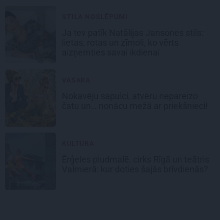
STILA NOSLĒPUMI
Ja tev patīk Natālijas Jansones stils:
lietas, rotas un zīmoli, ko vērts
aizņemties savai ikdienai
VASARA
Nokavēju sapulci, atvēru nepareizo
čatu un… nonācu mežā ar priekšnieci!
KULTŪRA
Ērģeles pludmalē, cirks Rīgā un teātris
Valmierā: kur doties šajās brīvdienās?