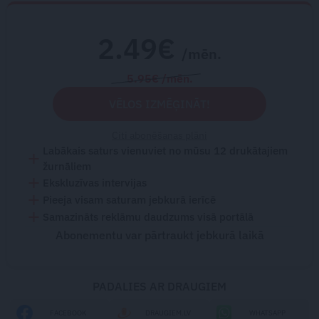
2.49€
/mēn.
5.95€ /mēn.
VĒLOS IZMĒĢINĀT!
Citi abonēšanas plāni
Labākais saturs vienuviet no mūsu 12 drukātajiem
žurnāliem
Ekskluzīvas intervijas
Pieeja visam saturam jebkurā ierīcē
Samazināts reklāmu daudzums visā portālā
Abonementu var pārtraukt jebkurā laikā
PADALIES AR DRAUGIEM
FACEBOOK
DRAUGIEM.LV
WHATSAPP