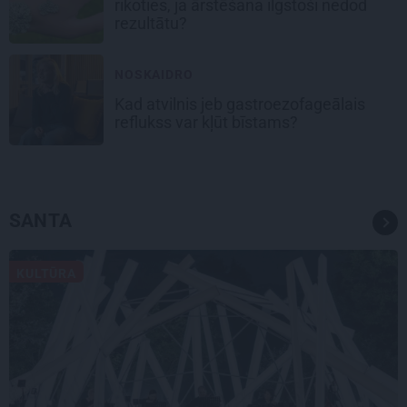
rīkoties, ja ārstēšana ilgstoši nedod
rezultātu?
NOSKAIDRO
Kad atvilnis jeb gastroezofageālais
reflukss var kļūt bīstams?
SANTA
KULTŪRA