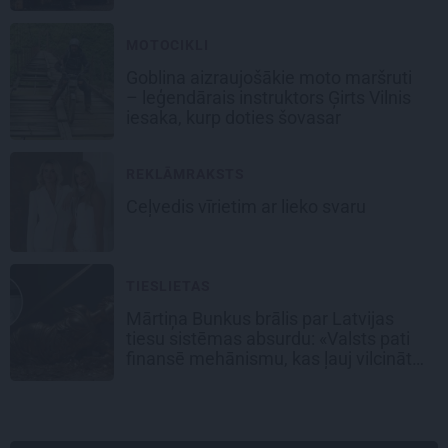
MOTOCIKLI
Goblina aizraujošākie moto maršruti
– leģendārais instruktors Ģirts Vilnis
iesaka, kurp doties šovasar
REKLĀMRAKSTS
Ceļvedis vīrietim ar lieko svaru
TIESLIETAS
Mārtiņa Bunkus brālis par Latvijas
tiesu sistēmas absurdu: «Valsts pati
finansē mehānismu, kas ļauj vilcināt
laiku.»