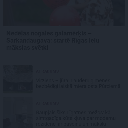
Nedēļas nogales galamērķis –
Sarkandaugava: startē Rīgas ielu
mākslas svētki
ATRADUMS
Virziens – jūra: Lauderu ģimenes
bezbēdīgi laiskā miera osta Pūrciemā
ATRADUMS
Raupjais šiks Līgatnes mežos: kā
simtgadīga kūts kļuva par modernu
rezidenci ar baseinu un mākslu