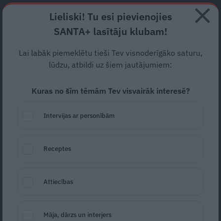
Abonē
Lieliski! Tu esi pievienojies
SANTA+ lasītāju klubam!
RECEPTES
NODERĪGI
JAUNĀKAIS
POPULĀRĀKAIS
Lai labāk piemeklētu tieši Tev visnoderīgāko saturu,
Rīga pirmoreiz iekļuvusi
lūdzu, atbildi uz šiem jautājumiem:
pasaules labāko studentu
Kuras no šīm tēmām Tev visvairāk interesē?
pilsētu topā
Intervijas ar personībām
AKTUĀLI
02.08.2019
Receptes
LETA
Attiecības
Māja, dārzs un interjers