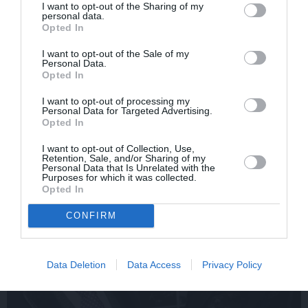
I want to opt-out of the Sharing of my
personal data.
Opted In
Edvards Strazdiņš atklāti
«It kā pēkšņi es būtu
pasaka, ko domā par
kļuvusi gaisīgāka,
I want to opt-out of the Sale of my
Personal Data.
Bumbieri. Neparasta
jaunāka, vieglāka…»
Opted In
saruna ar šlāgermūzikas
Ērikas Eglijas-Grāveles
princi
mazais sievišķīgais
I want to opt-out of processing my
noslēpums
Personal Data for Targeted Advertising.
Opted In
I want to opt-out of Collection, Use,
ATTIECĪBAS
Retention, Sale, and/or Sharing of my
Personal Data that Is Unrelated with the
Purposes for which it was collected.
Opted In
CONFIRM
Data Deletion
Data Access
Privacy Policy