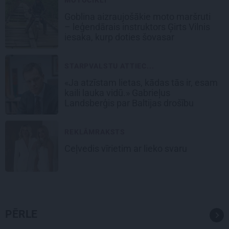
MOTOCIKLI
Goblina aizraujošākie moto maršruti
– leģendārais instruktors Ģirts Vilnis
iesaka, kurp doties šovasar
STARPVALSTU ATTIEC...
«Ja atzīstam lietas, kādas tās ir, esam
kaili lauka vidū.» Gabrieļus
Landsberģis par Baltijas drošību
REKLĀMRAKSTS
Ceļvedis vīrietim ar lieko svaru
PĒRLE