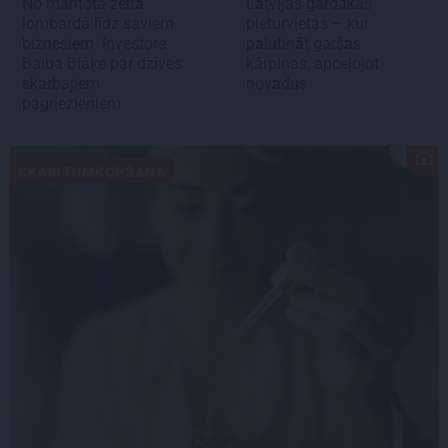
No mantotā zelta
Latvijas gardākās
lombardā līdz saviem
pieturvietas – kur
biznesiem. Investore
palutināt garšas
Baiba Blāķe par dzīves
kārpiņas, apceļojot
skarbajiem
novadus
pagriezieniem
SKAISTUMKOPŠANA