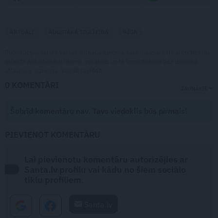
AKTUĀLI
AUGSTĀKĀ IZGLĪTĪBA
RĪGA
Publikācijas saturs vai tās jebkāda apjoma daļa ir aizsargāts autortiesību
objekts Autortiesību likuma izpratnē, un tā izmantošana bez izdevēja
atļaujas ir aizliegta. Vairāk lasi
šeit
0 KOMENTĀRI
JAUNĀKIE
Šobrīd komentāru nav. Tavs viedoklis būs pirmais!
PIEVIENOT KOMENTĀRU
Lai pievienotu komentāru autorizējies ar
Santa.lv profilu vai kādu no šiem sociālo
tīklu profiliem.
Santa.lv