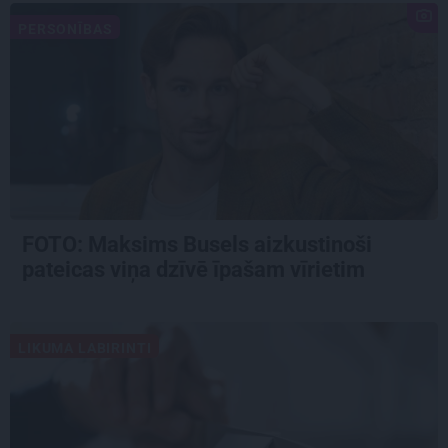
PERSONĪBAS
FOTO: Maksims Busels aizkustinoši
pateicas viņa dzīvē īpašam vīrietim
LIKUMA LABIRINTI