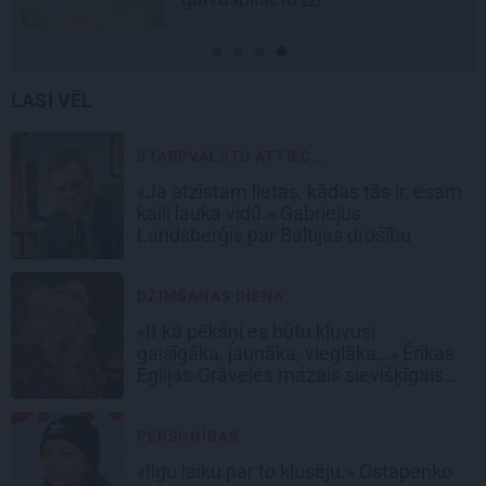
LASI VĒL
STARPVALSTU ATTIEC...
«Ja atzīstam lietas, kādas tās ir, esam
kaili lauka vidū.» Gabrieļus
Landsberģis par Baltijas drošību
DZIMŠANAS DIENA
«It kā pēkšņi es būtu kļuvusi
gaisīgāka, jaunāka, vieglāka…» Ērikas
Eglijas-Grāveles mazais sievišķīgais
noslēpums
PERSONĪBAS
«Ilgu laiku par to klusēju.» Ostapenko