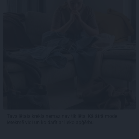
Tavs lētais krekls nemaz nav tik lēts. Kā ātrā mode
ietekmē vidi un ko darīt ar lieko apģērbu