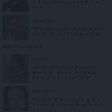
beidzot atbild uz pārmetumiem par
svaru
PERSONĪBAS
FOTO: Maksims Busels aizkustinoši
pateicas viņa dzīvē īpašam vīrietim
JAUNĀKIE RAKSTI
ĀRZEMĒS
«Smalkā stila» zvaigzne seriāla
filmēšanas laikā pārcietis smagu
dzīves posmu. Kā tagad klājas
Emetam?
SĒRU VĒSTS
Sēru vēsts: Meksikā miris populārais
mūzikas apskatnieks Klāss Vāvere