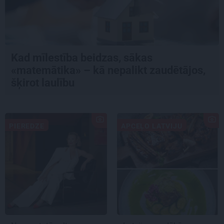
Kad mīlestība beidzas, sākas
«matemātika» – kā nepalikt zaudētājos,
šķirot laulību
PIEREDZE
APCEĻO LATVIJU