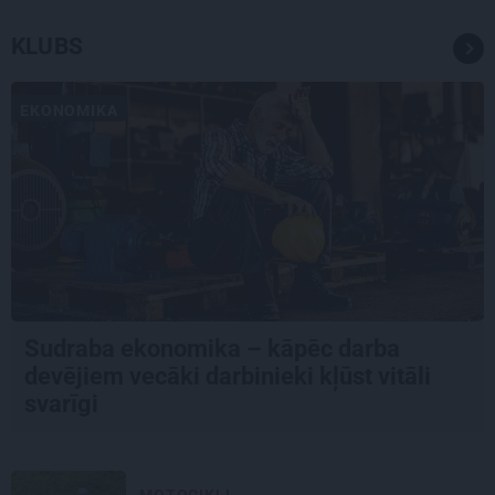
KLUBS
EKONOMIKA
Sudraba ekonomika – kāpēc darba
devējiem vecāki darbinieki kļūst vitāli
svarīgi