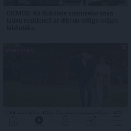
CIEMOS: Kā Rukšāne saimnieko savā
lauku rezidencē ar dīķi un stilīgo mājas
bibliotēku
DZĪVESSTILS
«Mums bija dūša šo visu uzņemties.» Kā
atdzima senā viensēta Salacas krastā
GALVENĀ
KLAUSIES
IENĀC
PADALĪTIES
VAIRĀK