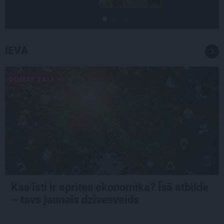
IEVA
DOMĀT ZAĻI
Kas īsti ir aprites ekonomika? Īsā atbilde
– tavs jaunais dzīvesveids