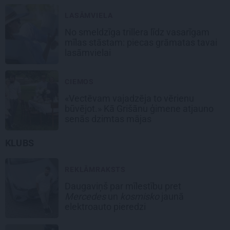
LASĀMVIELA
No smeldzīga trillera līdz vasarīgam
mīlas stāstam: piecas grāmatas tavai
lasāmvielai
CIEMOS
«Vectēvam vajadzēja to vērienu
būvējot.» Kā Grišānu ģimene atjauno
senās dzimtas mājas
KLUBS
REKLĀMRAKSTS
Daugaviņš par mīlestību pret
Mercedes
un
kosmisko
jaunā
elektroauto pieredzi