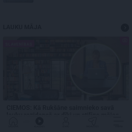
LAUKU MĀJA
SLAVENĪBAS
CIEMOS: Kā Rukšāne saimnieko savā
lauku rezidencē ar dīķi un stilīgo mājas
bibliotēku
GALVENĀ
KLAUSIES
IENĀC
PADALĪTIES
VAIRĀK