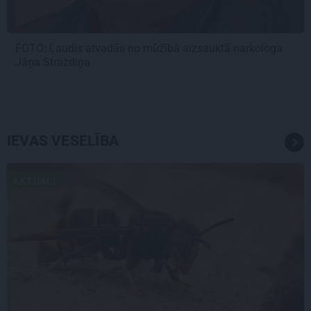
FOTO: Ļaudis atvadās no mūžībā aizsauktā narkologa
Jāņa Strazdiņa
IEVAS VESELĪBA
AKTUĀLI