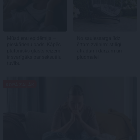
Mūsdienu epidēmija –
No saulessarga līdz
pieskārienu bads. Kāpēc
ērtam zvilnim: stilīgi
platonisks glāsts reizēm
atradumi dārzam un
ir svarīgāks par seksuālu
pludmalei
tuvību
KOPĀ ZAĻĀK