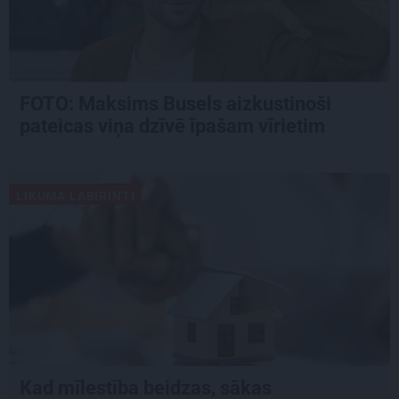
FOTO: Maksims Busels aizkustinoši
pateicas viņa dzīvē īpašam vīrietim
LIKUMA LABIRINTI
Kad mīlestība beidzas, sākas