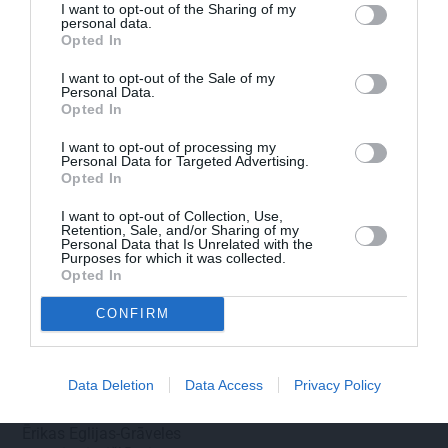
I want to opt-out of the Sharing of my
personal data.
Edvards Strazdiņš atklāti pasaka, ko
Opted In
domā par Bumbieri. Neparasta saruna ar
I want to opt-out of the Sale of my
šlāgermūzikas princi
Personal Data.
Opted In
I want to opt-out of processing my
Personal Data for Targeted Advertising.
DZIMŠANAS DIENA
ATTIECĪBAS
Opted In
I want to opt-out of Collection, Use,
Retention, Sale, and/or Sharing of my
Personal Data that Is Unrelated with the
Purposes for which it was collected.
Opted In
CONFIRM
«It kā pēkšņi es būtu
Par ko sievas priekšā
Data Deletion
Data Access
Privacy Policy
kļuvusi gaisīgāka,
visu mūžu jutās vainīgs
jaunāka, vieglāka…»
dzejnieks Jānis Peters
Ērikas Eglijas-Grāveles