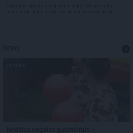
Sausums, apsārtums un kaprīza āda? Pazīmes, ka
nemanāmi sabojāts ādas galvenais aizsargvairogs
DEKO
KULTŪRA
Nedēļas nogales galamērķis –