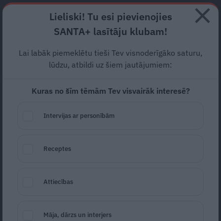
Abonē
Lieliski! Tu esi pievienojies
SANTA+ lasītāju klubam!
RECEPTES
NODERĪGI
JAUNĀKAIS
POPULĀRĀKAIS
Lai labāk piemeklētu tieši Tev visnoderīgāko saturu,
Rīdzinieks Māris devās
lūdzu, atbildi uz šiem jautājumiem:
nolikt svecīti
pazudušā
Kuras no šīm tēmām Tev visvairāk interesē?
Miksona nāves vietā. Tur
Intervijas ar personībām
atklājies baiss skats
RĪGA
27.03.2024
Receptes
Estere Jansone
portals@santa.lv
Attiecības
Māja, dārzs un interjers