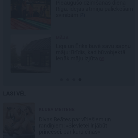
Pieaugušo dzimšanas diena
Rīgā, idejas atmiņā paliekošām
svinībām
MĀJA
Līga un Ēriks būvē savu sapņu
māju: Brīdis, kad būvobjektā
ienāk māju izjūta
LASI VĒL
KLUBA MEITENE
Divas Beātes par vīriešiem un
randiņiem: «Sievietei ir jābūt
princesei, par kuru cīnās»