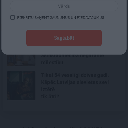
biedējošs skats…
PIEKRĪTU SAŅEMT JAUNUMUS UN PIEDĀVĀJUMUS
NEPALAID GARĀM!
Saglabāt
Kad radi kļūst sveši, bet svešie –
par ģimeni. Kāpēc
asinsradniecība negarantē
mīlestību
Tikai 54 veselīgi dzīves gadi.
Kāpēc Latvijas sievietes sevi
iztērē
tik ātri?