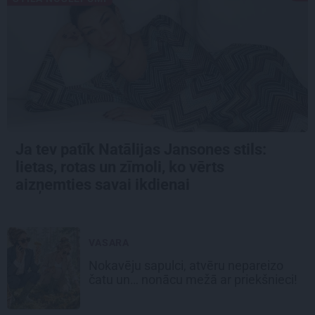
Ja tev patīk Natālijas Jansones stils:
lietas, rotas un zīmoli, ko vērts
aizņemties savai ikdienai
VASARA
Nokavēju sapulci, atvēru nepareizo
čatu un… nonācu mežā ar priekšnieci!