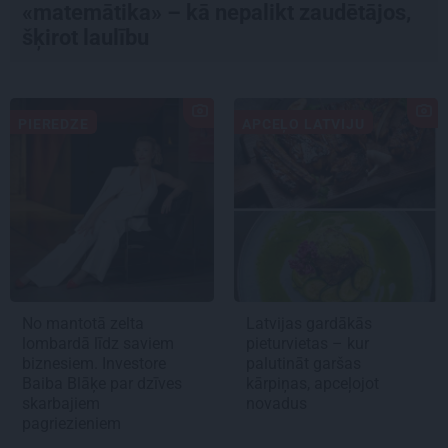
«matemātika» – kā nepalikt zaudētājos,
šķirot laulību
PIEREDZE
APCEĻO LATVIJU
No mantotā zelta
Latvijas gardākās
lombardā līdz saviem
pieturvietas – kur
biznesiem. Investore
palutināt garšas
Baiba Blāķe par dzīves
kārpiņas, apceļojot
skarbajiem
novadus
pagriezieniem