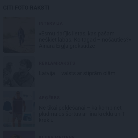
CITI FOTO RAKSTI
INTERVIJA
«Esmu darījis lietas, kas pašam
nešķiet labas. Ko tagad – nošauties?»
Aināra Ērgļa grēksūdze
REKLĀMRAKSTS
Latvija – valsts ar stiprām olām
APĢĒRBS
Ne tikai peldēšanai – kā kombinēt
pludmales šortus ar lina kreklu un T
kreklu
KLUBA MEITENE