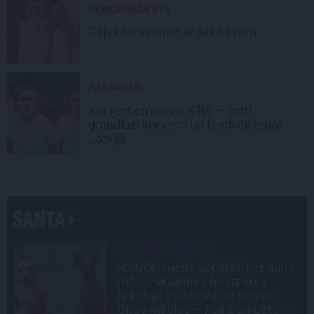
REKLĀMRAKSTS
Ceļvedis vīrietim ar lieko svaru
PASĀKUMI
Kur ķert emocijas jūlijā – četri
grandiozi koncerti un festivāli tepat
Latvijā
INTERVIJA
s
«Nevajag kalnos tēlot varoņus!
Tie ātri noliks pie vietas.»
Alpīnists Atis Plakans, kurš
pieredzējis biedra bojāeju