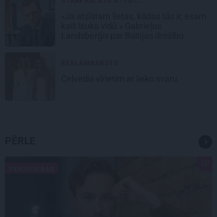
STARPVALSTU ATTIEC...
«Ja atzīstam lietas, kādas tās ir, esam
kaili lauka vidū.» Gabrieļus
Landsberģis par Baltijas drošību
REKLĀMRAKSTS
Ceļvedis vīrietim ar lieko svaru
PĒRLE
PERSONĪBAS