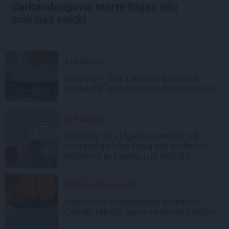
Sarkandaugava: startē Rīgas ielu
mākslas svētki
ATRADUMS
Virziens – jūra: Lauderu ģimenes
bezbēdīgi laiskā miera osta Pūrciemā
ATRADUMS
Raupjais šiks Līgatnes mežos: kā
simtgadīga kūts kļuva par modernu
rezidenci ar baseinu un mākslu
INTERJERA DIZAINS
«Michelin» zvaigžņotais Maksims
Cekots atklājis jaunu restorānu «Kíce»