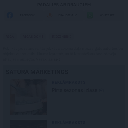
PADALIES AR DRAUGIEM
FACEBOOK
DRAUGIEM.LV
WHATSAPP
RĪGA
RĪGAS DOME
RĪDZINIEKI
Publikācijas saturs vai tās jebkāda apjoma daļa ir aizsargāts autortiesību
objekts Autortiesību likuma izpratnē, un tā izmantošana bez izdevēja
atļaujas ir aizliegta. Vairāk lasi
šeit
SATURA MĀRKETINGS
REKLĀMRAKSTS
Pirts sezonas izlase
REKLĀMRAKSTS