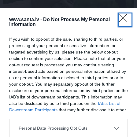
www.santa.lv -
Do Not Process My Personal
Information
If you wish to opt-out of the sale, sharing to third parties, or
FOTO:
Vijas Artmanes meita
ļauj
processing of your personal or sensitive information for
ielūkoties aktrises vasarnīcā. Tik daudz
targeted advertising by us, please use the below opt-out
atmiņu…
section to confirm your selection. Please note that after your
opt-out request is processed you may continue seeing
interest-based ads based on personal information utilized by
us or personal information disclosed to third parties prior to
ŠLĀGERMŪZIKA
your opt-out. You may separately opt-out of the further
disclosure of your personal information by third parties on the
IAB’s list of downstream participants. This information may
also be disclosed by us to third parties on the
IAB’s List of
Downstream Participants
that may further disclose it to other
third parties.
Personal Data Processing Opt Outs