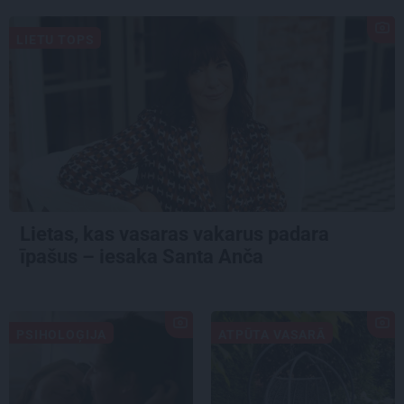
LIETU TOPS
Lietas, kas vasaras vakarus padara
īpašus – iesaka Santa Anča
PSIHOLOĢIJA
ATPŪTA VASARĀ