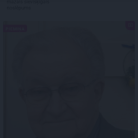
mazais sievišķīgais
noslēpums
PIEMIŅA