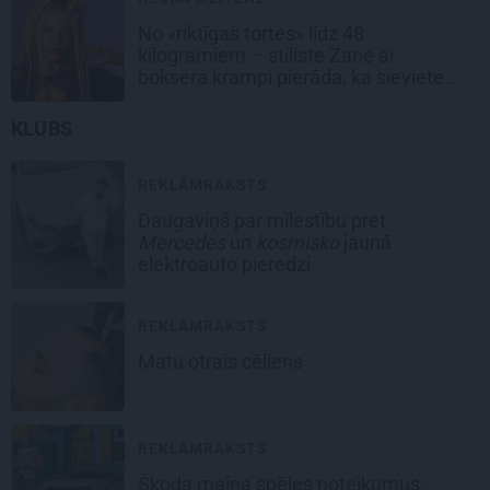
No «riktīgas tortes» līdz 48
kilogramiem – stiliste Zane ar
boksera krampi pierāda, ka sievietes
gribasspēkam nav robežu
KLUBS
REKLĀMRAKSTS
Daugaviņš par mīlestību pret
Mercedes
un
kosmisko
jaunā
elektroauto pieredzi
REKLĀMRAKSTS
Matu otrais cēliens
REKLĀMRAKSTS
Škoda maina spēles noteikumus: