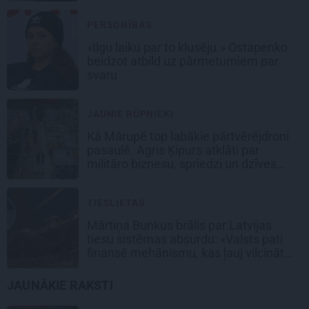
PERSONĪBAS
«Ilgu laiku par to klusēju.» Ostapenko
beidzot atbild uz pārmetumiem par
svaru
JAUNIE RŪPNIEKI
Kā Mārupē top labākie pārtvērējdroni
pasaulē. Agris Ķipurs atklāti par
militāro biznesu, spriedzi un dzīves
draivu
TIESLIETAS
Mārtiņa Bunkus brālis par Latvijas
tiesu sistēmas absurdu: «Valsts pati
finansē mehānismu, kas ļauj vilcināt
laiku.»
JAUNĀKIE RAKSTI