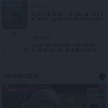
KULTŪRA
Ērģeles pludmalē, cirks Rīgā un teātris
Valmierā: kur doties šajās brīvdienās?
PĀRDOMĀM
«Citiem iet vēl sliktāk» nav nekāds
mierinājums. Skaidro Diāna Zande
PRIVĀTĀ DZĪVE
PIEMIŅAS STĀSTS