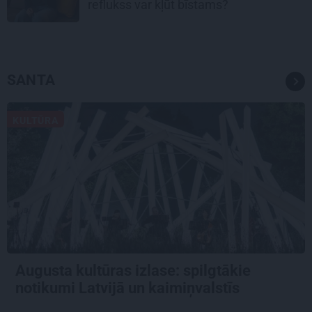
reflukss var kļūt bīstams?
SANTA
KULTŪRA
Augusta kultūras izlase: spilgtākie
notikumi Latvijā un kaimiņvalstīs