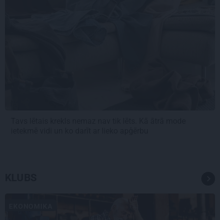
Tavs lētais krekls nemaz nav tik lēts. Kā ātrā mode
ietekmē vidi un ko darīt ar lieko apģērbu
KLUBS
EKONOMIKA