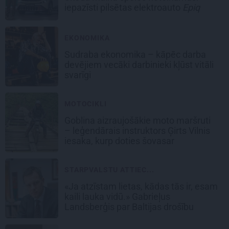
iepazīsti pilsētas elektroauto
Epiq
EKONOMIKA
Sudraba ekonomika – kāpēc darba
devējiem vecāki darbinieki kļūst vitāli
svarīgi
MOTOCIKLI
Goblina aizraujošākie moto maršruti
– leģendārais instruktors Ģirts Vilnis
iesaka, kurp doties šovasar
STARPVALSTU ATTIEC...
«Ja atzīstam lietas, kādas tās ir, esam
kaili lauka vidū.» Gabrieļus
Landsberģis par Baltijas drošību