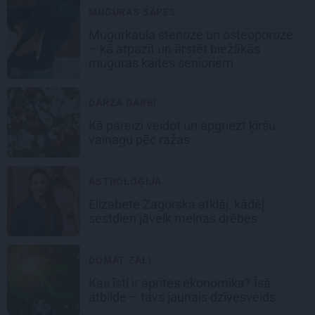
MUGURAS SĀPES
Mugurkaula stenoze un osteoporoze
– kā atpazīt un ārstēt biežākās
muguras kaites senioriem
DĀRZA DARBI
Kā pareizi veidot un apgriezt ķiršu
vainagu pēc ražas
ASTROLOĢIJA
Elizabete Zagorska atklāj, kādēļ
sestdien jāvelk melnas drēbes
DOMĀT ZAĻI
Kas īsti ir aprites ekonomika? Īsā
atbilde – tavs jaunais dzīvesveids