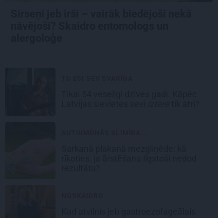
Sirseņi jeb irši – vairāk biedējoši nekā
nāvējoši? Skaidro entomologs un
alergoloģe
TU ESI SEV SVARĪGA
Tikai 54 veselīgi dzīves gadi. Kāpēc
Latvijas sievietes sevi
iztērē
tik ātri?
AUTOIMŪNĀS SLIMĪBA...
Sarkanā plakanā mezgliņēde: kā
rīkoties, ja ārstēšana ilgstoši nedod
rezultātu?
NOSKAIDRO
Kad atvilnis jeb gastroezofageālais