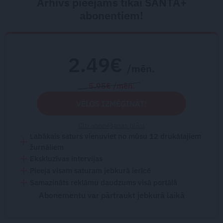
Arhīvs pieejams tikai SANTA+
abonentiem!
2.49€
/mēn.
5.95€ /mēn.
VĒLOS IZMĒĢINĀT!
Citi abonēšanas plāni
Labākais saturs vienuviet no mūsu 12 drukātajiem
žurnāliem
Ekskluzīvas intervijas
Pieeja visam saturam jebkurā ierīcē
Samazināts reklāmu daudzums visā portālā
Abonementu var pārtraukt jebkurā laikā