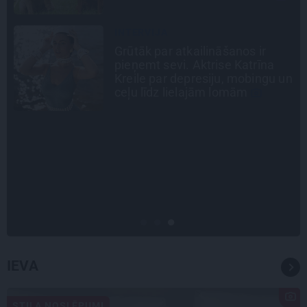
LEĢENDAS STĀSTS
Mistika un atrastie radi. Kā
«Likteņa līdumnieki» mainīja
n
pašu aktieru dzīves
STIPRAIS STĀSTS
«Bērnus ar tik augstu cukura
līmeni mēdz ievest jau komā.»
Madara un Gatis par dzīvi ar dēla
diabētu
IEVA
STILA NOSLĒPUMI