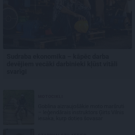
Sudraba ekonomika – kāpēc darba
devējiem vecāki darbinieki kļūst vitāli
svarīgi
MOTOCIKLI
Goblina aizraujošākie moto maršruti
– leģendārais instruktors Ģirts Vilnis
iesaka, kurp doties šovasar