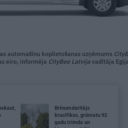
tuvas automašīnu koplietošanas uzņēmums
City
nu eiro, informēja
CityBee Latvija
vadītāja Egij
pskaut,
Brīnumdarītājs
o
krucifikss, grāmatu 92
t
gadu trimda un