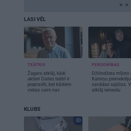
draivu
LASI VĒL
TEĀTRIS
PERSONĪBAS
Žagars atklāj, kādi
Džilindžera mīļoto
aktieri Dailes teātrī ir
Kalniņu piemeklēj
pieprasīti, bet kādiem
savādas sajūtas. V
vietas vairs nav
atklāj iemeslu
KLUBS