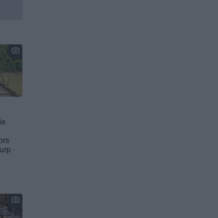
ie
ors
kurp