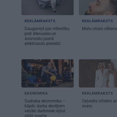
REKLĀMRAKSTS
REKLĀMRAKSTS
Daugaviņš par mīlestību
Matu otrais cēlien
pret
Mercedes
un
kosmisko
jaunā
elektroauto pieredzi
EKONOMIKA
REKLĀMRAKSTS
Sudraba ekonomika –
Ceļvedis vīrietim ar
kāpēc darba devējiem
svaru
vecāki darbinieki kļūst
vitāli svarīgi