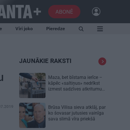
ABONĒ
e
Vīri joko
Pieredze
JAUNĀKIE RAKSTI
u
Maza, bet bīstama ierīce –
kāpēc «saltiņus» nedrīkst
izmest sadzīves atkritumu
konteinerā?
07.2019
Brūsa Vilisa sieva atklāj, par
ko šovasar jutusies vainīga
sava slimā vīra priekšā