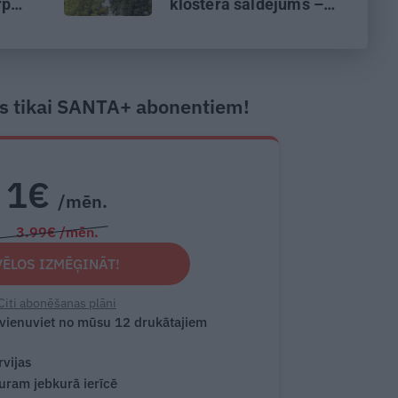
rp
klostera saldējums –
li
Viļānu klostera
aizkulises
s tikai SANTA+ abonentiem!
1€
/mēn.
3.99€ /mēn.
VĒLOS IZMĒĢINĀT!
Citi abonēšanas plāni
 vienuviet no mūsu 12 drukātajiem
rvijas
turam jebkurā ierīcē