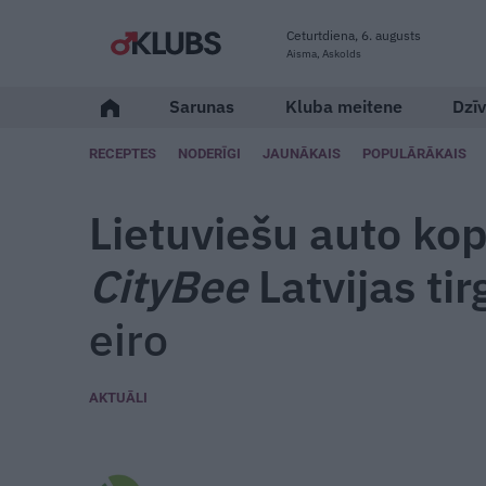
Ceturtdiena, 6. augusts
Aisma, Askolds
Sarunas
Kluba meitene
Dzīv
RECEPTES
NODERĪGI
JAUNĀKAIS
POPULĀRĀKAIS
Lietuviešu auto k
CityBee
Latvijas ti
eiro
AKTUĀLI