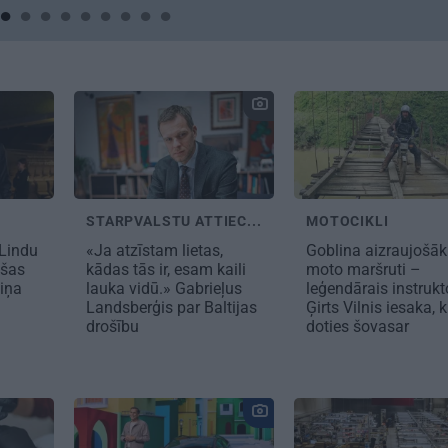
STARPVALSTU ATTIEC...
MOTOCIKLI
 Lindu
«Ja atzīstam lietas,
Goblina aizraujošāk
ušas
kādas tās ir, esam kaili
moto maršruti –
iņa
lauka vidū.» Gabrieļus
leģendārais instrukt
Landsberģis par Baltijas
Ģirts Vilnis iesaka, 
drošību
doties šovasar