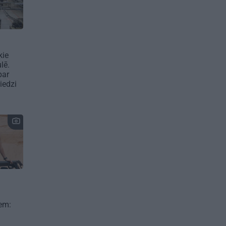
kie
lē.
par
iedzi
iem: