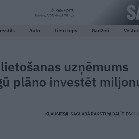
Rīga +24°C
Skaidrs, R/DR vējš, 2.78 m/s
esstils
Auto
Lietu tops
Gadžeti
Vēstur
oplietošanas uzņēmums
rgū plāno
investēt miljon
SAGLABĀ RAKSTU
DALĪTIES
01.