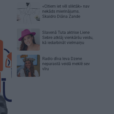
«Citiem iet vēl sliktāk» nav
nekāds mierinājums.
Skaidro Diāna Zande
Slavenā Tuta aktrise Liene
Sebre atklāj vienkāršu veidu,
kā iedarbināt vielmaiņu
Radio dīva Ieva Dzene
neparastā veidā meklē sev
vīru