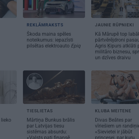
REKLĀMRAKSTS
JAUNIE RŪPNIEKI
s
Škoda maina spēles
Kā Mārupē top labā
noteikumus: iepazīsti
pārtvērējdroni pasau
pilsētas elektroauto
Epiq
Agris Ķipurs atklāti 
militāro biznesu, spr
un dzīves draivu
TIESLIETAS
KLUBA MEITENE
 lieko
Mārtiņa Bunkus brālis
Divas Beātes par
par Latvijas tiesu
vīriešiem un randiņ
sistēmas absurdu:
«Sievietei ir jābūt
«Valsts pati finansē
princesei, par kuru