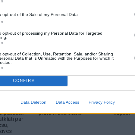
In
 Santa.lv profilu vai kādu no šiem sociālo tīklu profili
o opt-out of the Sale of my Personal Data.
In
to opt-out of processing my Personal Data for Targeted
ing.
In
o opt-out of Collection, Use, Retention, Sale, and/or Sharing
ersonal Data that Is Unrelated with the Purposes for which it
lected.
In
CONFIRM
TS
DEKO DISKUSIJAS
REKLĀMRA
Data Deletion
Data Access
Privacy Policy
is: Esmu
Cik maksā dizainers un
Pieaugušo
nieks
– kāpēc?
diena Rīgā,
atmiņā pa
svinībām