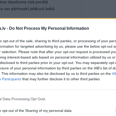
āmu daudzums visā portālā
 var pārtraukt jebkurā laikā
.lv -
Do Not Process My Personal Information
WHATSAPP
to opt-out of the sale, sharing to third parties, or processing of your per
formation for targeted advertising by us, please use the below opt-out s
r selection. Please note that after your opt-out request is processed y
eing interest-based ads based on personal information utilized by us or
disclosed to third parties prior to your opt-out. You may separately opt-
losure of your personal information by third parties on the IAB’s list of
 aizsargāts autortiesību objekts Autortiesību likuma izpratnē, un tā
. This information may also be disclosed by us to third parties on the
IA
rāk lasi
šeit
Participants
that may further disclose it to other third parties.
JA
s!
l Data Processing Opt Outs
o opt-out of the Sharing of my personal data.