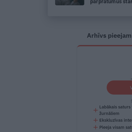
pārpratumus sta
glāstiem un kais
Arhīvs pieejam
Labākais saturs
žurnāliem
Ekskluzīvas inte
Pieeja visam sa