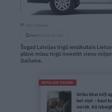
Foto: citybee.lv
Seko
Santa.lv Google
Šogad Latvijas tirgū ienākušais Lie
plāno mūsu tirgū investēt vienu miljo
Gailuma.
NEPALAID GARĀM!
Gribu tikai mīļi a
bet viņš – kaut k
vairāk. Kā izbeig