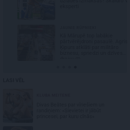
uzlādes izmaksas? Skaidro Viršu
eksperti
JAUNIE RŪPNIEKI
Kā Mārupē top labākie
pārtvērējdroni pasaulē. Agris
Ķipurs atklāti par militāro
biznesu, spriedzi un dzīves
draivu
LASI VĒL
KLUBA MEITENE
Divas Beātes par vīriešiem un
randiņiem: «Sievietei ir jābūt
princesei, par kuru cīnās»