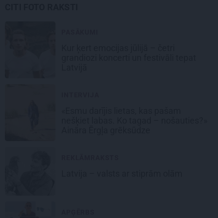
CITI FOTO RAKSTI
PASĀKUMI
Kur ķert emocijas jūlijā – četri
grandiozi koncerti un festivāli tepat
Latvijā
INTERVIJA
«Esmu darījis lietas, kas pašam
nešķiet labas. Ko tagad – nošauties?»
Aināra Ērgļa grēksūdze
REKLĀMRAKSTS
Latvija – valsts ar stiprām olām
APĢĒRBS