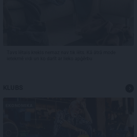
Tavs lētais krekls nemaz nav tik lēts. Kā ātrā mode
ietekmē vidi un ko darīt ar lieko apģērbu
KLUBS
EKONOMIKA