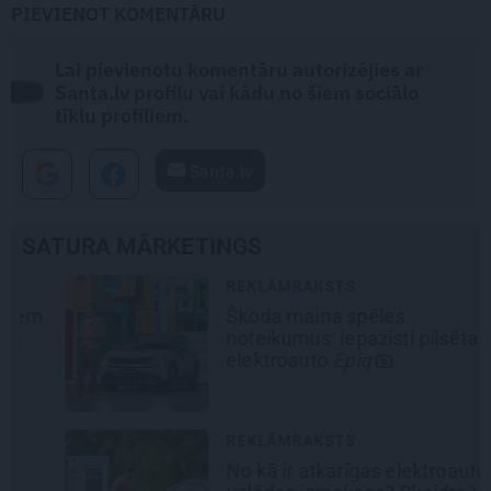
PIEVIENOT KOMENTĀRU
Lai pievienotu komentāru autorizējies ar
Santa.lv profilu vai kādu no šiem sociālo
tīklu profiliem.
Santa.lv
SATURA MĀRKETINGS
REKLĀMRAKSTS
Škoda maina spēles
noteikumus: iepazīsti pilsētas
elektroauto
Epiq
REKLĀMRAKSTS
No kā ir atkarīgas elektroauto