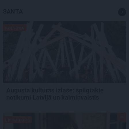
SANTA
KULTŪRA
Augusta kultūras izlase: spilgtākie
notikumi Latvijā un kaimiņvalstīs
LIETU TOPS