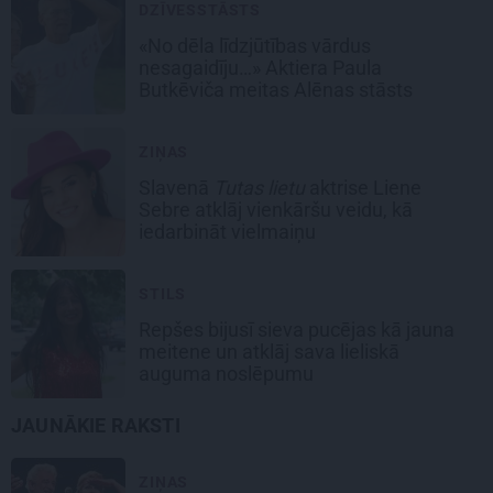
DZĪVESSTĀSTS
«No dēla līdzjūtības vārdus
nesagaidīju…» Aktiera Paula
Butkēviča meitas Alēnas stāsts
ZIŅAS
Slavenā
Tutas lietu
aktrise Liene
Sebre atklāj vienkāršu veidu, kā
iedarbināt vielmaiņu
STILS
Repšes bijusī sieva pucējas kā jauna
meitene un atklāj sava lieliskā
auguma noslēpumu
JAUNĀKIE RAKSTI
ZIŅAS