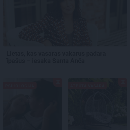
Lietas, kas vasaras vakarus padara
īpašus – iesaka Santa Anča
PSIHOLOĢIJA
ATPŪTA VASARĀ