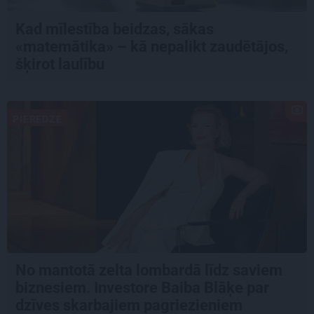
Kad mīlestība beidzas, sākas
«matemātika» – kā nepalikt zaudētājos,
šķirot laulību
PIEREDZE
No mantotā zelta lombardā līdz saviem
biznesiem. Investore Baiba Blāķe par
dzīves skarbajiem pagriezieniem