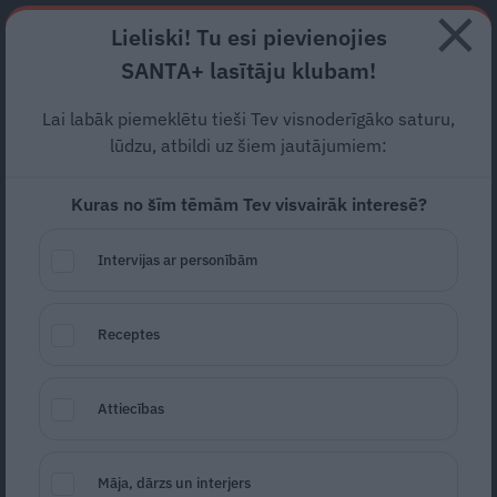
Abonē
Lieliski! Tu esi pievienojies
SANTA+ lasītāju klubam!
RECEPTES
NODERĪGI
JAUNĀKAIS
POPULĀRĀKAIS
Lai labāk piemeklētu tieši Tev visnoderīgāko saturu,
Latvijā ieradies
Mazda3
lūdzu, atbildi uz šiem jautājumiem:
sedans ar
jauno
Skyactiv-X
Kuras no šīm tēmām Tev visvairāk interesē?
dzinēju
Intervijas ar personībām
AKTUĀLI
03.07.2019
Receptes
Auto Latvija
Attiecības
Māja, dārzs un interjers