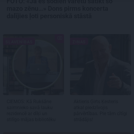
FOTO: «Ja es šodien varētu satikt šo
mazo zēnu…» Dons pirms koncerta
dalījies ļoti personiskā stāstā
SLAVENĪBAS
ZIŅAS
CIEMOS: Kā Rukšāne
Aktieris Ģirts Ķesteris
saimnieko savā lauku
atkal piedzīvojis
rezidencē ar dīķi un
pārvērtības. Pie tām cītīgi
stilīgo mājas bibliotēku
strādājis!