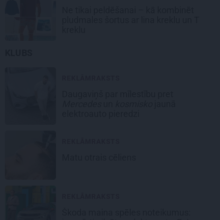
Ne tikai peldēšanai – kā kombinēt
pludmales šortus ar lina kreklu un T
kreklu
KLUBS
REKLĀMRAKSTS
Daugaviņš par mīlestību pret
Mercedes
un
kosmisko
jaunā
elektroauto pieredzi
REKLĀMRAKSTS
Matu otrais cēliens
REKLĀMRAKSTS
Škoda maina spēles noteikumus: