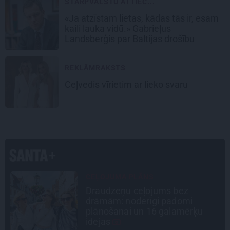
STARPVALSTU ATTIEC...
«Ja atzīstam lietas, kādas tās ir, esam
kaili lauka vidū.» Gabrieļus
Landsberģis par Baltijas drošību
REKLĀMRAKSTS
Ceļvedis vīrietim ar lieko svaru
STIPRAIS STĀSTS
«Bērnus ar tik augstu cukura
līmeni mēdz ievest jau komā.»
Madara un Gatis par dzīvi ar dēla
diabētu