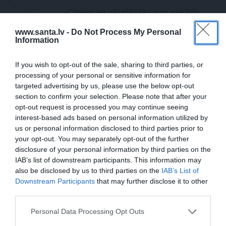
«Citiem iet vēl sliktāk» nav nekāds
mierinājums. Skaidro Diāna Zande
www.santa.lv -
Do Not Process My Personal
Information
HOROSKOPI
If you wish to opt-out of the sale, sharing to third parties, or
Nekas šajā periodā nenotiek nejauši.
processing of your personal or sensitive information for
Horoskops visām zīmēm no 6. līdz 12.
targeted advertising by us, please use the below opt-out
augustam
section to confirm your selection. Please note that after your
opt-out request is processed you may continue seeing
interest-based ads based on personal information utilized by
us or personal information disclosed to third parties prior to
your opt-out. You may separately opt-out of the further
PRIVĀTĀ DZĪVE
disclosure of your personal information by third parties on the
IAB’s list of downstream participants. This information may
also be disclosed by us to third parties on the
IAB’s List of
LAIKAPSTĀKĻI
Downstream Participants
that may further disclose it to other
third parties.
Personal Data Processing Opt Outs