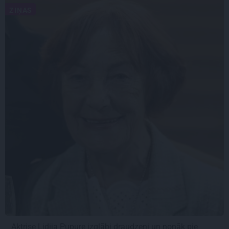
ZIŅAS
Aktrise Lidija Pupure izglābj draudzeni un nonāk pie