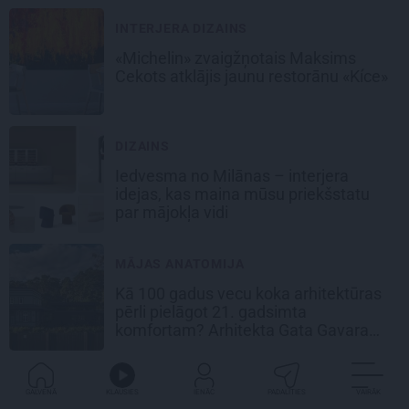
INTERJERA DIZAINS
«Michelin» zvaigžņotais Maksims
Cekots atklājis jaunu restorānu «Kíce»
DIZAINS
Iedvesma no Milānas – interjera
idejas, kas maina mūsu priekšstatu
par mājokļa vidi
MĀJAS ANATOMIJA
Kā 100 gadus vecu koka arhitektūras
pērli pielāgot 21. gadsimta
komfortam? Arhitekta Gata Gavara
pieredze
GALVENĀ
KLAUSIES
IENĀC
PADALĪTIES
VAIRĀK