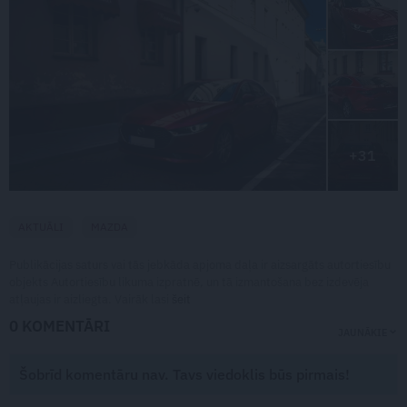
+31
AKTUĀLI
MAZDA
Publikācijas saturs vai tās jebkāda apjoma daļa ir aizsargāts autortiesību
objekts Autortiesību likuma izpratnē, un tā izmantošana bez izdevēja
atļaujas ir aizliegta. Vairāk lasi
šeit
0 KOMENTĀRI
JAUNĀKIE
Šobrīd komentāru nav. Tavs viedoklis būs pirmais!