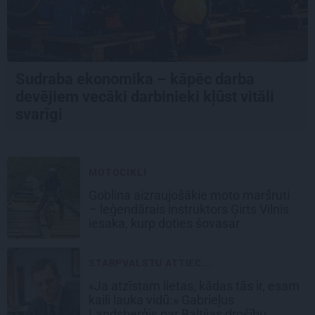
Sudraba ekonomika – kāpēc darba
devējiem vecāki darbinieki kļūst vitāli
svarīgi
MOTOCIKLI
Goblina aizraujošākie moto maršruti
– leģendārais instruktors Ģirts Vilnis
iesaka, kurp doties šovasar
STARPVALSTU ATTIEC...
«Ja atzīstam lietas, kādas tās ir, esam
kaili lauka vidū.» Gabrieļus
Landsberģis par Baltijas drošību