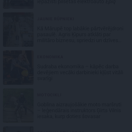
iepazīsti pilsētas elektroauto
Epiq
JAUNIE RŪPNIEKI
Kā Mārupē top labākie pārtvērējdroni
pasaulē. Agris Ķipurs atklāti par
militāro biznesu, spriedzi un dzīves
draivu
EKONOMIKA
Sudraba ekonomika – kāpēc darba
devējiem vecāki darbinieki kļūst vitāli
svarīgi
MOTOCIKLI
Goblina aizraujošākie moto maršruti
– leģendārais instruktors Ģirts Vilnis
iesaka, kurp doties šovasar