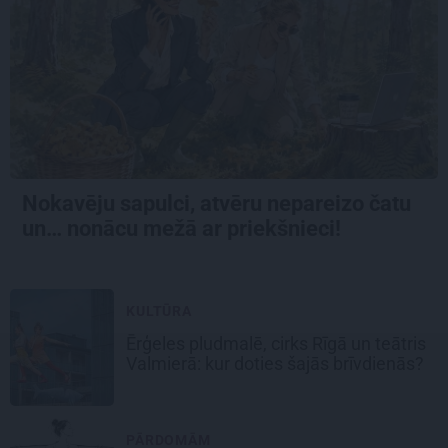
Nokavēju sapulci, atvēru nepareizo čatu
un… nonācu mežā ar priekšnieci!
KULTŪRA
Ērģeles pludmalē, cirks Rīgā un teātris
Valmierā: kur doties šajās brīvdienās?
PĀRDOMĀM