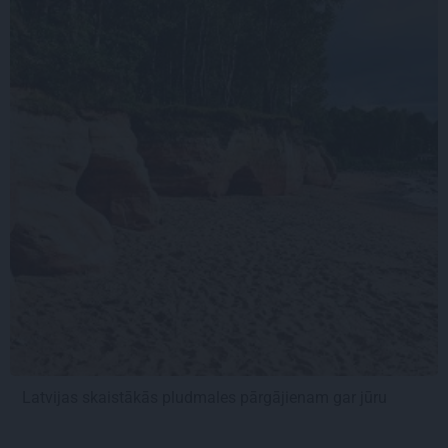
Latvijas skaistākās pludmales pārgājienam gar jūru