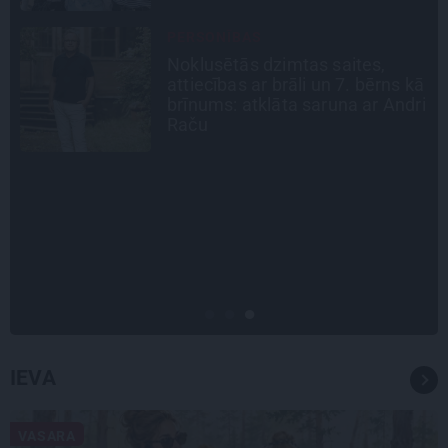
ATRADUMS
Virziens – jūra: Lauderu
ā
ģimenes bezbēdīgi laiskā miera
i
osta Pūrciemā
CIEMOS
Kas slēpjas Kuldīgas vecpilsētas
pagalmos? Dārzi, kuros atļauts
būt nepieklājīgi ziņkārīgam
IEVA
VASARA