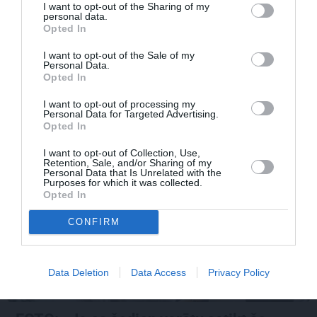
I want to opt-out of the Sharing of my
personal data.
Opted In
I want to opt-out of the Sale of my
Personal Data.
Par ko latviešus šodien apskauž spāņi,
Opted In
itāļi un vācieši? Viņi arī tagad gribētu būt
I want to opt-out of processing my
Latvijā
Personal Data for Targeted Advertising.
Opted In
I want to opt-out of Collection, Use,
Retention, Sale, and/or Sharing of my
ĢIMENE
Personal Data that Is Unrelated with the
Purposes for which it was collected.
Opted In
CONFIRM
Data Deletion
Data Access
Privacy Policy