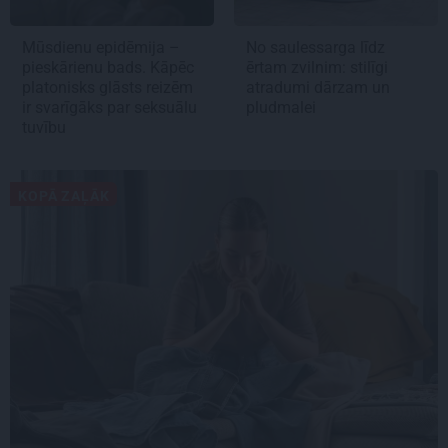
Mūsdienu epidēmija –
No saulessarga līdz
pieskārienu bads. Kāpēc
ērtam zvilnim: stilīgi
platonisks glāsts reizēm
atradumi dārzam un
ir svarīgāks par seksuālu
pludmalei
tuvību
KOPĀ ZAĻĀK