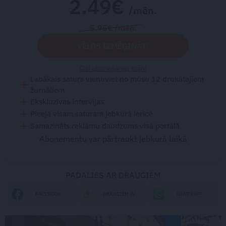
2.49€
/mēn.
5.95€ /mēn.
VĒLOS IZMĒĢINĀT!
Citi abonēšanas plāni
Labākais saturs vienuviet no mūsu 12 drukātajiem
žurnāliem
Ekskluzīvas intervijas
Pieeja visam saturam jebkurā ierīcē
Samazināts reklāmu daudzums visā portālā
Abonementu var pārtraukt jebkurā laikā
PADALIES AR DRAUGIEM
FACEBOOK
DRAUGIEM.LV
WHATSAPP