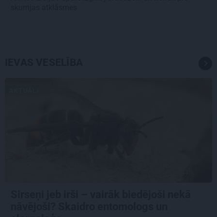
skumjas atklāsmes
IEVAS VESELĪBA
AKTUĀLI
Sirseņi jeb irši – vairāk biedējoši nekā
nāvējoši? Skaidro entomologs un