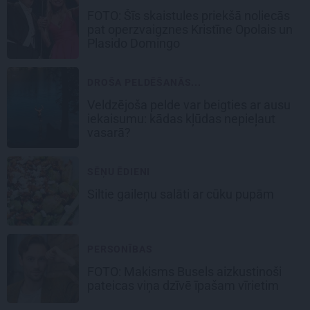
FOTO: Šīs skaistules priekšā noliecās
pat operzvaigznes Kristīne Opolais un
Plasido Domingo
DROŠA PELDĒŠANĀS...
Veldzējoša pelde var beigties ar ausu
iekaisumu: kādas kļūdas nepieļaut
vasarā?
SĒŅU ĒDIENI
Siltie gaileņu salāti
ar cūku pupām
PERSONĪBAS
FOTO: Makisms Busels aizkustinoši
pateicas viņa dzīvē īpašam vīrietim