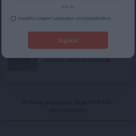
Gribu tikai mīļi apskaut, bet viņš
– kaut ko vairāk. Kā izbeigt
PIEKRĪTU SAŅEMT JAUNUMUS UN PIEDĀVĀJUMUS
pārpratumus starp glāstiem un
kaisli
Saglabāt
«Mums bija dūša šo visu
uzņemties.» Kā atdzima senā
viensēta Salacas krastā
Arhīvs pieejams tikai SANTA+
abonentiem!