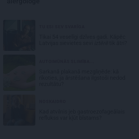
alergoloģe
TU ESI SEV SVARĪGA
Tikai 54 veselīgi dzīves gadi. Kāpēc
Latvijas sievietes sevi
iztērē
tik ātri?
AUTOIMŪNĀS SLIMĪBA...
Sarkanā plakanā mezgliņēde: kā
rīkoties, ja ārstēšana ilgstoši nedod
rezultātu?
NOSKAIDRO
Kad atvilnis jeb gastroezofageālais
reflukss var kļūt bīstams?