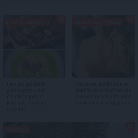
APCEĻO LATVIJU
SKAISTUMKOPŠANA
Latvijas gardākās
Sausums, apsārtums un
pieturvietas – kur
kaprīza āda? Pazīmes, ka
palutināt garšas
nemanāmi sabojāts ādas
kārpiņas, apceļojot
galvenais aizsargvairogs
novadus
NODERĪGI