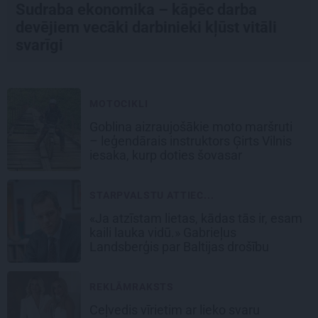
Sudraba ekonomika – kāpēc darba
devējiem vecāki darbinieki kļūst vitāli
svarīgi
MOTOCIKLI
Goblina aizraujošākie moto maršruti
– leģendārais instruktors Ģirts Vilnis
iesaka, kurp doties šovasar
STARPVALSTU ATTIEC...
«Ja atzīstam lietas, kādas tās ir, esam
kaili lauka vidū.» Gabrieļus
Landsberģis par Baltijas drošību
REKLĀMRAKSTS
Ceļvedis vīrietim ar lieko svaru