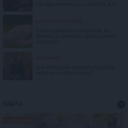
Latvijas sievietes sevi
iztērē
tik ātri?
AUTOIMŪNĀS SLIMĪBA...
Sarkanā plakanā mezgliņēde: kā
rīkoties, ja ārstēšana ilgstoši nedod
rezultātu?
NOSKAIDRO
Kad atvilnis jeb gastroezofageālais
reflukss var kļūt bīstams?
SANTA
LASĀMVIELA