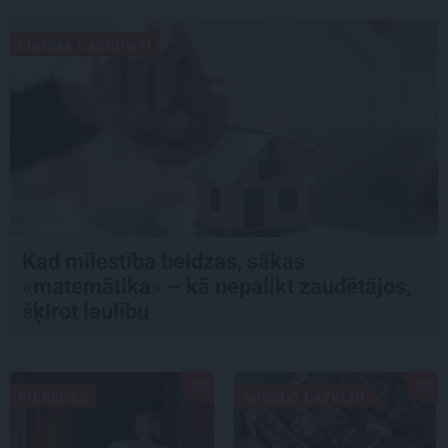
LIKUMA LABIRINTI
Kad mīlestība beidzas, sākas
«matemātika» – kā nepalikt zaudētājos,
šķirot laulību
PIEREDZE
APCEĻO LATVIJU