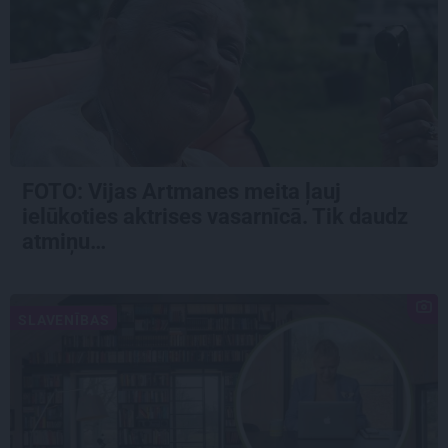
FOTO:
Vijas Artmanes meita
ļauj
ielūkoties aktrises vasarnīcā. Tik daudz
atmiņu…
SLAVENĪBAS