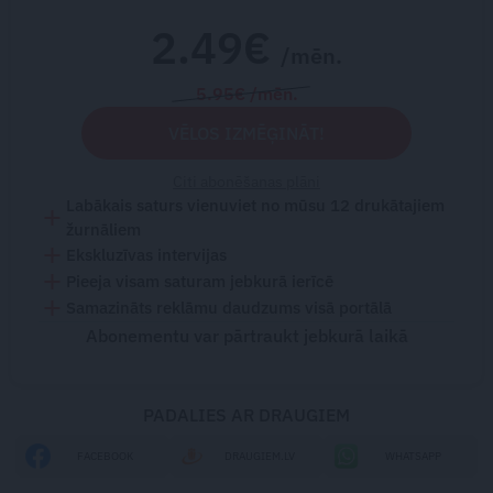
2.49€
/mēn.
5.95€ /mēn.
VĒLOS IZMĒĢINĀT!
Citi abonēšanas plāni
Labākais saturs vienuviet no mūsu 12 drukātajiem
žurnāliem
Ekskluzīvas intervijas
Pieeja visam saturam jebkurā ierīcē
Samazināts reklāmu daudzums visā portālā
Abonementu var pārtraukt jebkurā laikā
PADALIES AR DRAUGIEM
FACEBOOK
DRAUGIEM.LV
WHATSAPP