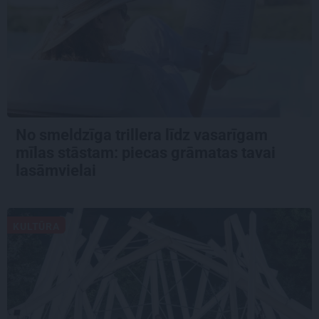
No smeldzīga trillera līdz vasarīgam
mīlas stāstam: piecas grāmatas tavai
lasāmvielai
KULTŪRA