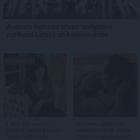
Augusta kultūras izlase: spilgtākie
notikumi Latvijā un kaimiņvalstīs
LIETU TOPS
PSIHOLOĢIJA
Lietas, kas vasaras
Mūsdienu epidēmija –
vakarus padara īpašus –
pieskārienu bads. Kāpēc
iesaka Santa Anča
platonisks glāsts reizēm