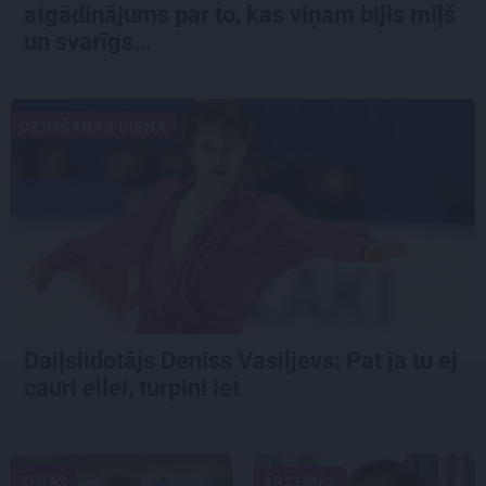
atgādinājums par to, kas viņam bijis mīļš
un svarīgs…
DZIMŠANAS DIENA
Daiļslidotājs Deniss Vasiļjevs: Pat ja tu ej
cauri ellei, turpini iet
ZIŅAS
ĀRZEMĒS