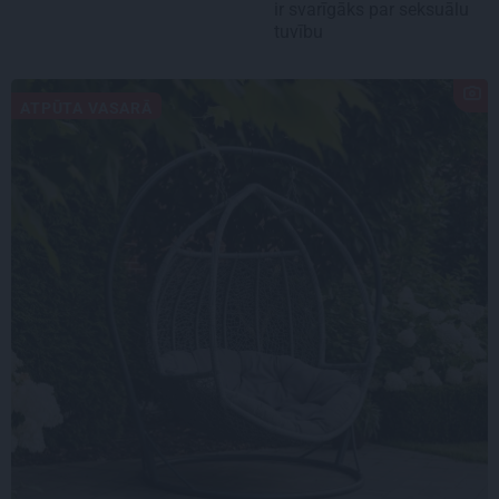
ir svarīgāks par seksuālu
tuvību
ATPŪTA VASARĀ