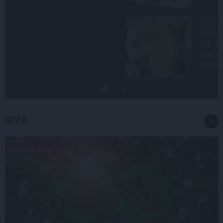
SLAVENĪBU MĪLUĻI
«Cilvēki mēdz sāpināt, bet suns
mīl, neskatoties ne uz ko.»
Nikolaja Puzikova un sievas
Gitas mīlules – Faira un Late
IEVA
DOMĀT ZAĻI