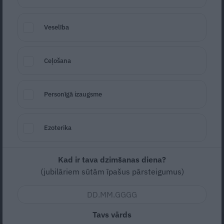
Veselība
Ceļošana
Foto: Zane Bitere / LETA
Personīgā izaugsme
Seko
Santa.lv Google
Izglītības un zinātnes ministrijas (IZM)
Ezoterika
kapacitāte ir neapmierinoša un dažkārt nav
kam dot uzdevumus, intervijā Latvijas
Kad ir tava dzimšanas diena?
Televīzijas raidījumā «Rīta panorāma»
(jubilāriem sūtām īpašus pārsteigumus)
atklāja izglītības un zinātnes ministre Dace
Melbārde (JV).
Tavs vārds