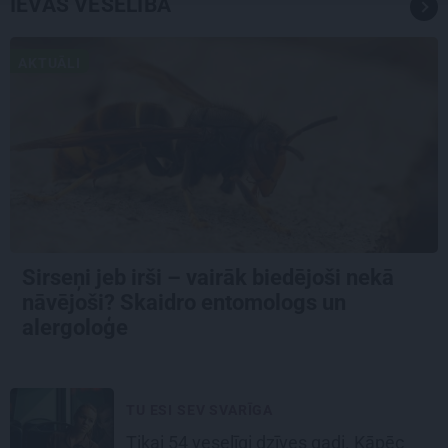
IEVAS VESELĪBA
AKTUĀLI
Sirseņi jeb irši – vairāk biedējoši nekā
nāvējoši? Skaidro entomologs un
alergoloģe
TU ESI SEV SVARĪGA
Tikai 54 veselīgi dzīves gadi. Kāpēc