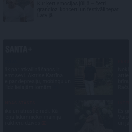
Kur ķert emocijas jūlijā – četri
grandiozi koncerti un festivāli tepat
Latvijā
PERSONĪBAS
Noklusētās dzimtas saites,
attiecības ar brāli un 7. bērns kā
n
brīnums: atklāta saruna ar Andri
Raču
INTERVIJA
Es gribu spēlēties tālāk! Sonora
Vaice atklāti par krīzēm, bērniem
un jauno profesiju