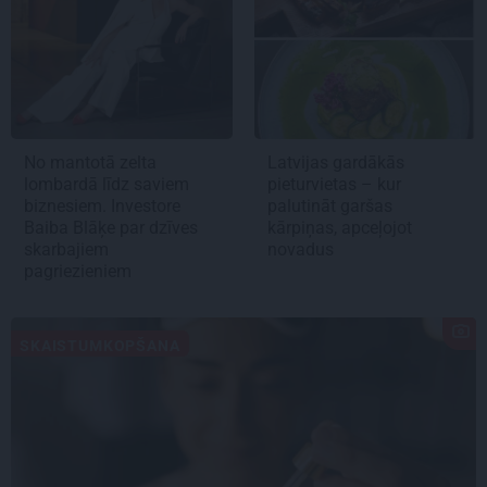
No mantotā zelta
Latvijas gardākās
lombardā līdz saviem
pieturvietas – kur
biznesiem. Investore
palutināt garšas
Baiba Blāķe par dzīves
kārpiņas, apceļojot
skarbajiem
novadus
pagriezieniem
SKAISTUMKOPŠANA