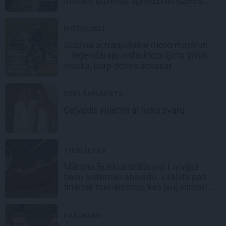
militāro biznesu, spriedzi un dzīves
draivu
MOTOCIKLI
Goblina aizraujošākie moto maršruti
– leģendārais instruktors Ģirts Vilnis
iesaka, kurp doties šovasar
REKLĀMRAKSTS
Ceļvedis vīrietim ar lieko svaru
TIESLIETAS
Mārtiņa Bunkus brālis par Latvijas
tiesu sistēmas absurdu: «Valsts pati
finansē mehānismu, kas ļauj vilcināt
laiku.»
PASĀKUMI