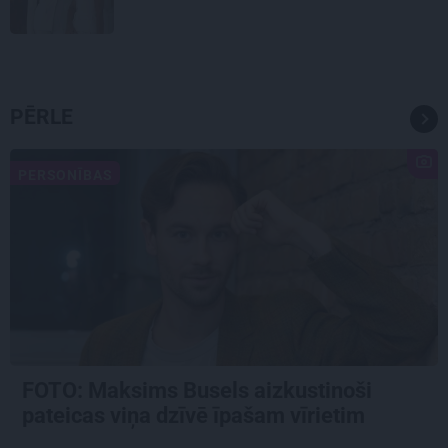
PĒRLE
PERSONĪBAS
FOTO: Maksims Busels aizkustinoši
pateicas viņa dzīvē īpašam vīrietim