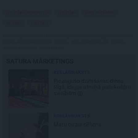
IZGLĪTĪBAS MINISTRIJA
IZGLĪTĪBA
DACE MELBĀRDE
AKTUĀLI
POLITIKA
Publikācijas saturs vai tās jebkāda apjoma daļa ir aizsargāts autortiesību
objekts Autortiesību likuma izpratnē, un tā izmantošana bez izdevēja
atļaujas ir aizliegta. Vairāk lasi
šeit
SATURA MĀRKETINGS
REKLĀMRAKSTS
Pieaugušo dzimšanas diena
Rīgā, idejas atmiņā paliekošām
svinībām
REKLĀMRAKSTS
Matu otrais cēliens