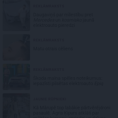
REKLĀMRAKSTS
Daugaviņš par mīlestību pret
Mercedes
un
kosmisko
jaunā
elektroauto pieredzi
REKLĀMRAKSTS
Matu otrais cēliens
REKLĀMRAKSTS
Škoda maina spēles noteikumus:
iepazīsti pilsētas elektroauto
Epiq
JAUNIE RŪPNIEKI
Kā Mārupē top labākie pārtvērējdroni
pasaulē. Agris Ķipurs atklāti par