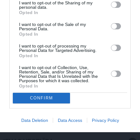
I want to opt-out of the Sharing of my
personal data.
Opted In
I want to opt-out of the Sale of my
Personal Data.
Opted In
I want to opt-out of processing my
Personal Data for Targeted Advertising.
Opted In
I want to opt-out of Collection, Use,
Retention, Sale, and/or Sharing of my
Personal Data that Is Unrelated with the
Purposes for which it was collected.
Opted In
CONFIRM
Sēru vēsts: Meksikā miris populārais mūzikas
apskatnieks Klāss Vāvere
Data Deletion
Data Access
Privacy Policy