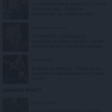
«Ja atzīstam lietas, kādas tās ir, esam
kaili lauka vidū.» Gabrieļus
Landsberģis par Baltijas drošību
DZIMŠANAS DIENA
«It kā pēkšņi es būtu kļuvusi
gaisīgāka, jaunāka, vieglāka…» Ērikas
Eglijas-Grāveles mazais sievišķīgais
noslēpums
EKONOMIKA
Sudraba ekonomika – kāpēc darba
devējiem vecāki darbinieki kļūst vitāli
svarīgi
JAUNĀKIE RAKSTI
DĀRZA DARBI
Vai pret dabas stihijām var cīnīties?