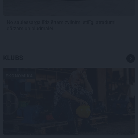
No saulessarga līdz ērtam zvilnim: stilīgi atradumi
dārzam un pludmalei
KLUBS
EKONOMIKA