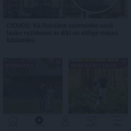
CIEMOS: Kā Rukšāne saimnieko savā
lauku rezidencē ar dīķi un stilīgo mājas
bibliotēku
DZĪVESSTILS
GRIBU DZĪVOT ZAĻĀK...
«Mums bija dūša šo visu
«Dacīt, vai tu vispār
GALVENĀ
KLAUSIES
IENĀC
PADALĪTIES
VAIRĀK
uzņemties.» Kā atdzima
ravē?» Kā saskaņā ar