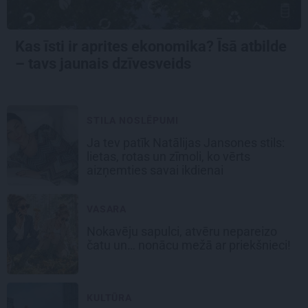
Kas īsti ir aprites ekonomika? Īsā atbilde
– tavs jaunais dzīvesveids
STILA NOSLĒPUMI
Ja tev patīk Natālijas Jansones stils:
lietas, rotas un zīmoli, ko vērts
aizņemties savai ikdienai
VASARA
Nokavēju sapulci, atvēru nepareizo
čatu un… nonācu mežā ar priekšnieci!
KULTŪRA