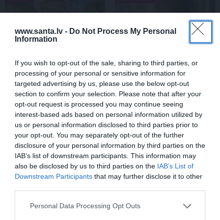
www.santa.lv -
Do Not Process My Personal
Information
If you wish to opt-out of the sale, sharing to third parties, or
processing of your personal or sensitive information for
targeted advertising by us, please use the below opt-out
section to confirm your selection. Please note that after your
Rociet un labi būs – kā
«Smalkā stila» zvaigzne
opt-out request is processed you may continue seeing
aktieris Artūrs Skrastiņš
seriāla filmēšanas laikā
interest-based ads based on personal information utilized by
uzlādējas jaunajai
pārcietis smagu dzīves
us or personal information disclosed to third parties prior to
sezonai
posmu. Kā tagad klājas
Emetam?
your opt-out. You may separately opt-out of the further
disclosure of your personal information by third parties on the
IAB’s list of downstream participants. This information may
also be disclosed by us to third parties on the
IAB’s List of
SĒRU VĒSTS
Downstream Participants
that may further disclose it to other
third parties.
Personal Data Processing Opt Outs