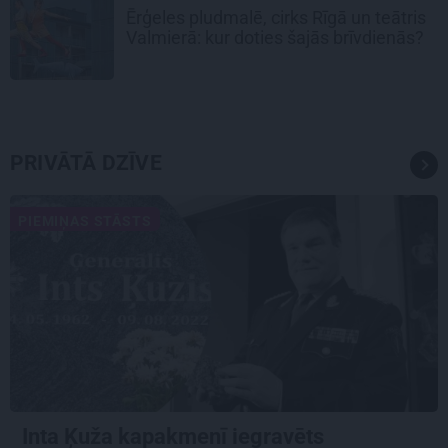
Ērģeles pludmalē, cirks Rīgā un teātris
Valmierā: kur doties šajās brīvdienās?
PRIVĀTĀ DZĪVE
PIEMIŅAS STĀSTS
Inta Ķuža kapakmenī iegravēts