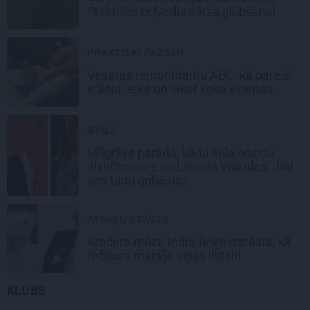
Praktisks ceļvedis dārza glābšanai
PRAKTISKI PADOMI
Vasaras remontdarbu ABC: kā pareizi
krāsot, eļļot un lakot koka virsmas
STILS
Mīlgrāve parāda, kādu stila odziņu
aizņēmusies no Laimas Vaikules. Jau
sen tādu gribējusi!
ATMIŅU STĀSTS
Krodera mūza Indra Briķe izstāsta, kā
režisors mainīja viņas likteni
KLUBS