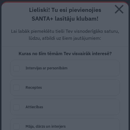
Abonē
Lieliski! Tu esi pievienojies
SANTA+ lasītāju klubam!
RECEPTES
NODERĪGI
JAUNĀKAIS
POPULĀRĀKAIS
Lai labāk piemeklētu tieši Tev visnoderīgāko saturu,
Izglītības ministrijā trūkst
lūdzu, atbildi uz šiem jautājumiem:
cilvēku, kas strādā, –
Kuras no šīm tēmām Tev visvairāk interesē?
Melbārde ceļ trauksmi
Intervijas ar personībām
IZGLĪTĪBAS MINISTRIJA
20.03.2025
Receptes
LETA
Attiecības
Māja, dārzs un interjers