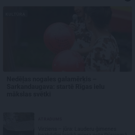
KULTŪRA
Nedēļas nogales galamērķis –
Sarkandaugava: startē Rīgas ielu
mākslas svētki
ATRADUMS
Virziens – jūra: Lauderu ģimenes
bezbēdīgi laiskā miera osta Pūrciemā