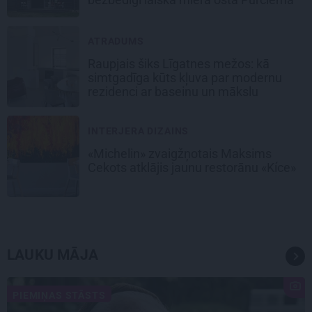
ATRADUMS
Raupjais šiks Līgatnes mežos: kā
simtgadīga kūts kļuva par modernu
rezidenci ar baseinu un mākslu
INTERJERA DIZAINS
«Michelin» zvaigžņotais Maksims
Cekots atklājis jaunu restorānu «Kíce»
LAUKU MĀJA
PIEMIŅAS STĀSTS