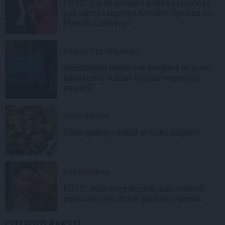
FOTO: Šīs skaistules priekšā noliecās
pat operzvaigznes Kristīne Opolais un
Plasido Domingo
DROŠA PELDĒŠANĀS...
Veldzējoša pelde var beigties ar ausu
iekaisumu: kādas kļūdas nepieļaut
vasarā?
SĒŅU ĒDIENI
Siltie gaileņu salāti
ar cūku pupām
PERSONĪBAS
FOTO: Maksims Busels aizkustinoši
pateicas viņa dzīvē īpašam vīrietim
CITI FOTO RAKSTI