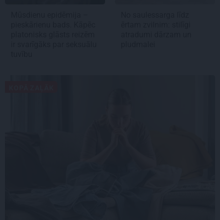
Mūsdienu epidēmija –
No saulessarga līdz
pieskārienu bads. Kāpēc
ērtam zvilnim: stilīgi
platonisks glāsts reizēm
atradumi dārzam un
ir svarīgāks par seksuālu
pludmalei
tuvību
KOPĀ ZAĻĀK