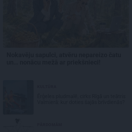
Nokavēju sapulci, atvēru nepareizo čatu
un… nonācu mežā ar priekšnieci!
KULTŪRA
Ērģeles pludmalē, cirks Rīgā un teātris
Valmierā: kur doties šajās brīvdienās?
PĀRDOMĀM