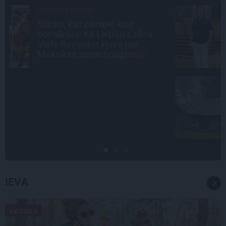
PERSONĪBAS
Noklusētās dzimtas saites,
attiecības ar brāli un 7. bērns kā
brīnums: atklāta saruna ar Andri
Raču
ATRADUMS
Virziens – jūra: Lauderu
ģimenes bezbēdīgi laiskā miera
osta Pūrciemā
IEVA
VASARA