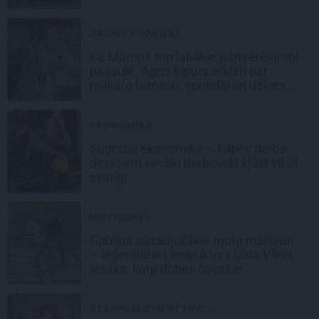
JAUNIE RŪPNIEKI
Kā Mārupē top labākie pārtvērējdroni
pasaulē. Agris Ķipurs atklāti par
militāro biznesu, spriedzi un dzīves
draivu
EKONOMIKA
Sudraba ekonomika – kāpēc darba
devējiem vecāki darbinieki kļūst vitāli
svarīgi
MOTOCIKLI
Goblina aizraujošākie moto maršruti
– leģendārais instruktors Ģirts Vilnis
iesaka, kurp doties šovasar
STARPVALSTU ATTIEC...