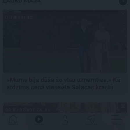
LAUKU MĀJA
DZĪVESSTILS
«Mums bija dūša šo visu uzņemties.» Kā
atdzima senā viensēta Salacas krastā
GRIBU DZĪVOT ZAĻĀK
GALVENĀ
KLAUSIES
IENĀC
PADALĪTIES
VAIRĀK