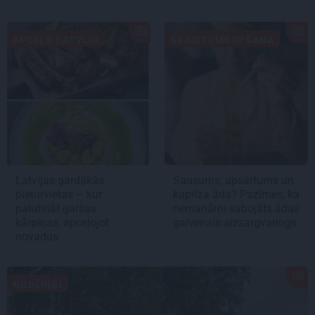
APCEĻO LATVIJU
SKAISTUMKOPŠANA
Latvijas gardākās
Sausums, apsārtums un
pieturvietas – kur
kaprīza āda? Pazīmes, ka
palutināt garšas
nemanāmi sabojāts ādas
kārpiņas, apceļojot
galvenais aizsargvairogs
novadus
NODERĪGI