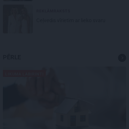
REKLĀMRAKSTS
Ceļvedis vīrietim ar lieko svaru
PĒRLE
LIKUMA LABIRINTI