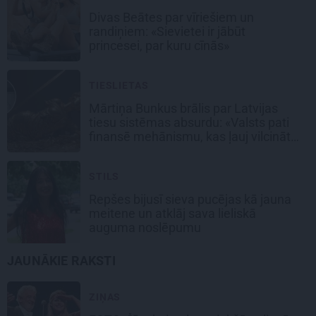
Divas Beātes par vīriešiem un
randiņiem: «Sievietei ir jābūt
princesei, par kuru cīnās»
TIESLIETAS
Mārtiņa Bunkus brālis par Latvijas
tiesu sistēmas absurdu: «Valsts pati
finansē mehānismu, kas ļauj vilcināt
laiku.»
STILS
Repšes bijusī sieva pucējas kā jauna
meitene un atklāj sava lieliskā
auguma noslēpumu
JAUNĀKIE RAKSTI
ZIŅAS