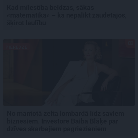
Kad mīlestība beidzas, sākas
«matemātika» – kā nepalikt zaudētājos,
šķirot laulību
PIEREDZE
No mantotā zelta lombardā līdz saviem
biznesiem. Investore Baiba Blāķe par
dzīves skarbajiem pagriezieniem