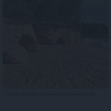
Latvijas skaistākās pludmales pārgājienam gar jūru