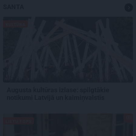
SANTA
KULTŪRA
Augusta kultūras izlase: spilgtākie
notikumi Latvijā un kaimiņvalstīs
LIETU TOPS