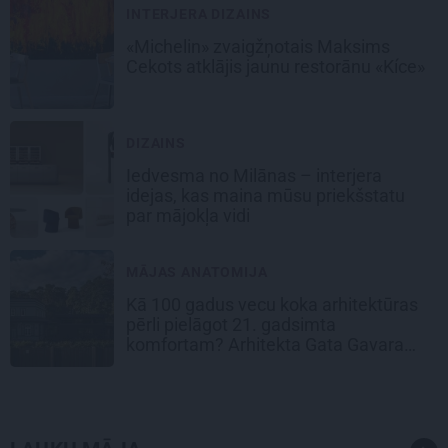
INTERJERA DIZAINS
«Michelin» zvaigžņotais Maksims
Cekots atklājis jaunu restorānu «Kíce»
DIZAINS
Iedvesma no Milānas – interjera
idejas, kas maina mūsu priekšstatu
par mājokļa vidi
MĀJAS ANATOMIJA
Kā 100 gadus vecu koka arhitektūras
pērli pielāgot 21. gadsimta
komfortam? Arhitekta Gata Gavara
pieredze