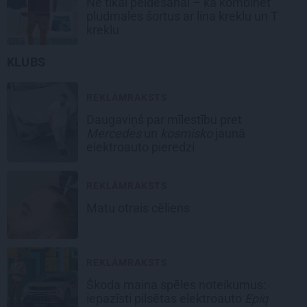
Ne tikai peldēšanai – kā kombinēt
pludmales šortus ar lina kreklu un T
kreklu
KLUBS
REKLĀMRAKSTS
Daugaviņš par mīlestību pret
Mercedes
un
kosmisko
jaunā
elektroauto pieredzi
REKLĀMRAKSTS
Matu otrais cēliens
REKLĀMRAKSTS
Škoda maina spēles noteikumus:
iepazīsti pilsētas elektroauto
Epiq