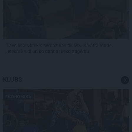
Tavs lētais krekls nemaz nav tik lēts. Kā ātrā mode
ietekmē vidi un ko darīt ar lieko apģērbu
KLUBS
EKONOMIKA