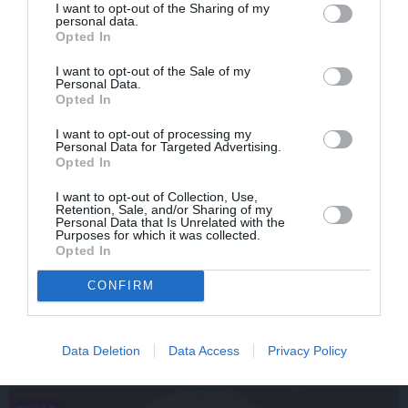
mazo zēnu…» Dons pirms koncerta
I want to opt-out of the Sharing of my
personal data.
dalījies ļoti personiskā stāstā
Opted In
I want to opt-out of the Sale of my
Personal Data.
Opted In
SLAVENĪBAS
ZIŅAS
I want to opt-out of processing my
Personal Data for Targeted Advertising.
Opted In
I want to opt-out of Collection, Use,
Retention, Sale, and/or Sharing of my
Personal Data that Is Unrelated with the
Purposes for which it was collected.
Opted In
CONFIRM
CIEMOS: Kā Rukšāne
Aktieris Ģirts Ķesteris
saimnieko savā lauku
atkal piedzīvojis
rezidencē ar dīķi un
pārvērtības. Pie tām cītīgi
stilīgo mājas bibliotēku
strādājis!
Data Deletion
Data Access
Privacy Policy