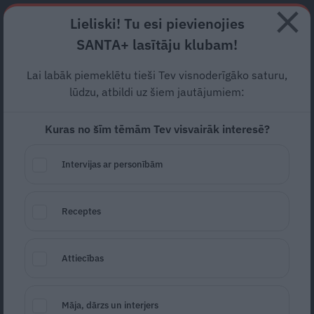
Abonē
Lieliski! Tu esi pievienojies
SANTA+ lasītāju klubam!
RECEPTES
NODERĪGI
JAUNĀKAIS
POPULĀRĀKAIS
Lai labāk piemeklētu tieši Tev visnoderīgāko saturu,
Cenas un ietilpības
lūdzu, atbildi uz šiem jautājumiem:
čempions – pasūtīšanai
Kuras no šīm tēmām Tev visvairāk interesē?
pieejams jaunais «Dacia
Intervijas ar personībām
Bigster»
ĢIMENES AUTO
16.01.2025
Receptes
Santa.lv
Redakcija
portals@santa.lv
Attiecības
Māja, dārzs un interjers