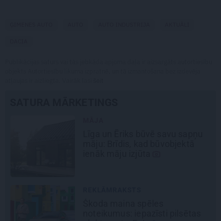
ĢIMENES AUTO
AUTO
AUTO INDUSTRIJA
AKTUĀLI
DACIA
Publikācijas saturs vai tās jebkāda apjoma daļa ir aizsargāts autortiesību
objekts Autortiesību likuma izpratnē, un tā izmantošana bez izdevēja
atļaujas ir aizliegta. Vairāk lasi
šeit
SATURA MĀRKETINGS
MĀJA
Līga un Ēriks būvē savu sapņu
māju: Brīdis, kad būvobjektā
ienāk māju izjūta
REKLĀMRAKSTS
Škoda maina spēles
šu
noteikumus: iepazīsti pilsētas