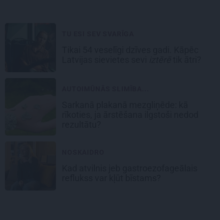
TU ESI SEV SVARĪGA
Tikai 54 veselīgi dzīves gadi. Kāpēc
Latvijas sievietes sevi
iztērē
tik ātri?
AUTOIMŪNĀS SLIMĪBA...
Sarkanā plakanā mezgliņēde: kā
rīkoties, ja ārstēšana ilgstoši nedod
rezultātu?
NOSKAIDRO
Kad atvilnis jeb gastroezofageālais
reflukss var kļūt bīstams?