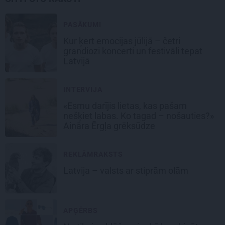
PASĀKUMI
Kur ķert emocijas jūlijā – četri
grandiozi koncerti un festivāli tepat
Latvijā
INTERVIJA
«Esmu darījis lietas, kas pašam
nešķiet labas. Ko tagad – nošauties?»
Aināra Ērgļa grēksūdze
REKLĀMRAKSTS
Latvija – valsts ar stiprām olām
APĢĒRBS