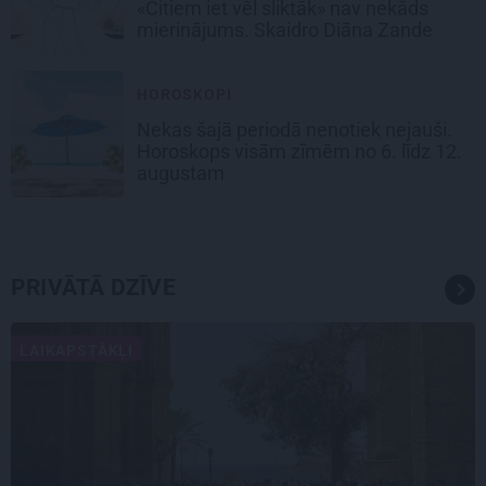
«Citiem iet vēl sliktāk» nav nekāds
mierinājums. Skaidro Diāna Zande
HOROSKOPI
Nekas šajā periodā nenotiek nejauši.
Horoskops visām zīmēm no 6. līdz 12.
augustam
PRIVĀTĀ DZĪVE
LAIKAPSTĀKĻI