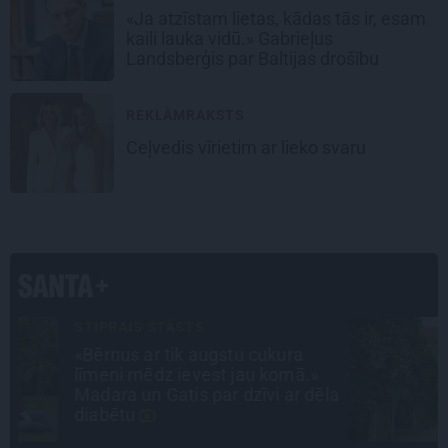
«Ja atzīstam lietas, kādas tās ir, esam
kaili lauka vidū.» Gabrieļus
Landsberģis par Baltijas drošību
REKLĀMRAKSTS
Ceļvedis vīrietim ar lieko svaru
CIEMOS
Kas slēpjas Kuldīgas vecpilsētas
pagalmos? Dārzi, kuros atļauts
la
būt nepieklājīgi ziņkārīgam