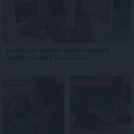
Lietas, kas vasaras vakarus padara
īpašus – iesaka Santa Anča
PSIHOLOĢIJA
ATPŪTA VASARĀ