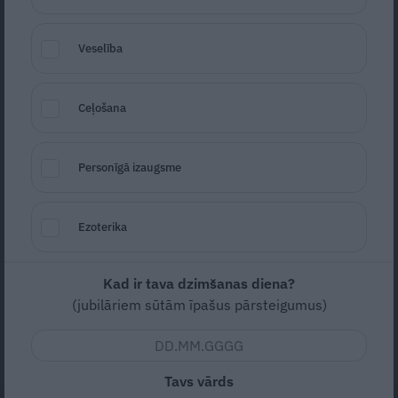
Veselība
Ceļošana
Personīgā izaugsme
Foto: Publicitātes foto
Seko
Santa.lv Google
Ezoterika
«Bigster» ir unikāls automobilis, un tajā ir
viss, kas klientiem vajadzīgs C-SUV
Kad ir tava dzimšanas diena?
segmentā. Uzsvars likts uz komfortu un
(jubilāriem sūtām īpašus pārsteigumus)
praktiskumu, katrā aprīkojuma versijā
piedāvājot plašu aprīkojuma izvēli.
Tavs vārds