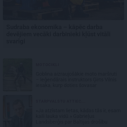
Sudraba ekonomika – kāpēc darba
devējiem vecāki darbinieki kļūst vitāli
svarīgi
MOTOCIKLI
Goblina aizraujošākie moto maršruti
– leģendārais instruktors Ģirts Vilnis
iesaka, kurp doties šovasar
STARPVALSTU ATTIEC...
«Ja atzīstam lietas, kādas tās ir, esam
kaili lauka vidū.» Gabrieļus
Landsberģis par Baltijas drošību