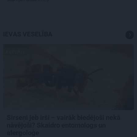
IEVAS VESELĪBA
AKTUĀLI
Sirseņi jeb irši – vairāk biedējoši nekā
nāvējoši? Skaidro entomologs un
alergoloģe