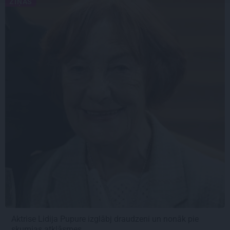
ZIŅAS
Aktrise Lidija Pupure izglābj draudzeni un nonāk pie
skumjas atklāsmes