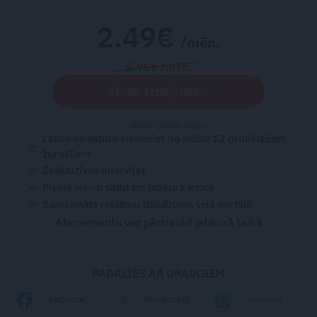
2.49€
/mēn.
5.95€ /mēn.
VĒLOS IZMĒĢINĀT!
Citi abonēšanas plāni
Labākais saturs vienuviet no mūsu 12 drukātajiem
žurnāliem
Ekskluzīvas intervijas
Pieeja visam saturam jebkurā ierīcē
Samazināts reklāmu daudzums visā portālā
Abonementu var pārtraukt jebkurā laikā
PADALIES AR DRAUGIEM
FACEBOOK
DRAUGIEM.LV
WHATSAPP