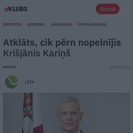
Abonē
RECEPTES
NODERĪGI
JAUNĀKAIS
POPULĀRĀKAIS
Atklāts, cik pērn nopelnījis
Krišjānis Kariņš
NAUDA
12.04.2022
LETA