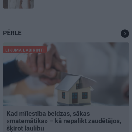
PĒRLE
LIKUMA LABIRINTI
Kad mīlestība beidzas, sākas
«matemātika» – kā nepalikt zaudētājos,
šķirot laulību