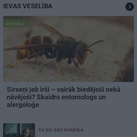
IEVAS VESELĪBA
AKTUĀLI
Sirseņi jeb irši – vairāk biedējoši nekā
nāvējoši? Skaidro entomologs un
alergoloģe
TU ESI SEV SVARĪGA