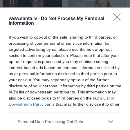
www.santa.lv -
Do Not Process My Personal
Information
If you wish to opt-out of the sale, sharing to third parties, or
processing of your personal or sensitive information for
targeted advertising by us, please use the below opt-out
Džilindžera mīļoto Lindu
Darbs no mājām –
section to confirm your selection. Please note that after your
Kalniņu piemeklējušas
aizliegt vai turpināt?
opt-out request is processed you may continue seeing
savādas sajūtas. Viņa
Karstus viedokļus pauž
interest-based ads based on personal information utilized by
atklāj iemeslu
Ķestere, Rasnačs un
us or personal information disclosed to third parties prior to
daudzi citi
your opt-out. You may separately opt-out of the further
disclosure of your personal information by third parties on the
IAB’s list of downstream participants. This information may
also be disclosed by us to third parties on the
IAB’s List of
SPORTS
Downstream Participants
that may further disclose it to other
third parties.
Personal Data Processing Opt Outs