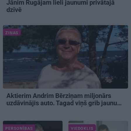
Jānim Rugājam lieli jaunumi privātajā
dzīvē
ZIŅAS
Aktierim Andrim Bērziņam miljonārs
uzdāvinājis auto. Tagad viņš grib jaunu…
PERSONĪBAS
VIEDOKLIS