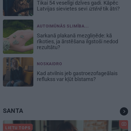
Tikai 54 veselīgi dzīves gadi. Kāpēc
Latvijas sievietes sevi
iztērē
tik ātri?
AUTOIMŪNĀS SLIMĪBA...
Sarkanā plakanā mezgliņēde: kā
rīkoties, ja ārstēšana ilgstoši nedod
rezultātu?
NOSKAIDRO
Kad atvilnis jeb gastroezofageālais
reflukss var kļūt bīstams?
SANTA
LIETU TOPS