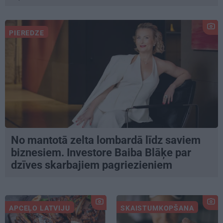
PIEREDZE
No mantotā zelta lombardā līdz saviem
biznesiem. Investore Baiba Blāķe par
dzīves skarbajiem pagriezieniem
APCEĻO LATVIJU
SKAISTUMKOPŠANA