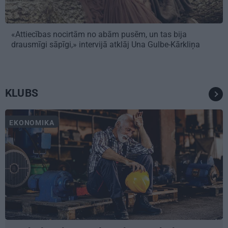
«Attiecības nocirtām no abām pusēm, un tas bija
drausmīgi sāpīgi,» intervijā atklāj Una Gulbe-Kārkliņa
KLUBS
EKONOMIKA