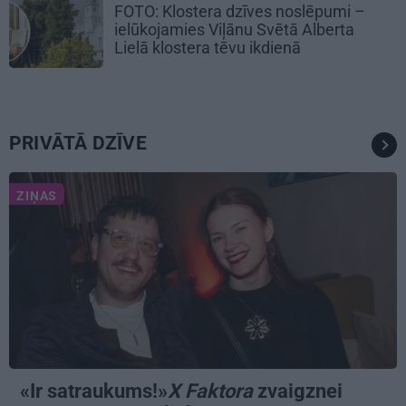
FOTO: Klostera dzīves noslēpumi –
ielūkojamies Viļānu Svētā Alberta
Lielā klostera tēvu ikdienā
PRIVĀTĀ DZĪVE
ZIŅAS
«Ir satraukums!»
X Faktora
zvaigznei