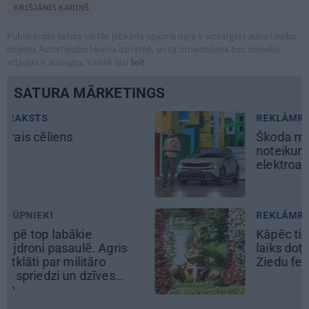
KRIŠJĀNIS KARIŅŠ
Publikācijas saturs vai tās jebkāda apjoma daļa ir aizsargāts autortiesību
objekts Autortiesību likuma izpratnē, un tā izmantošana bez izdevēja
atļaujas ir aizliegta. Vairāk lasi
šeit
SATURA MĀRKETINGS
REKLĀMRAKSTS
Škoda maina spēles
noteikumus: iepazīsti pilsētas
elektroauto
Epiq
REKLĀMRAKSTS
Kāpēc tieši tagad ir labākais
laiks doties uz Pakrojas muižas
Ziedu festivālu?