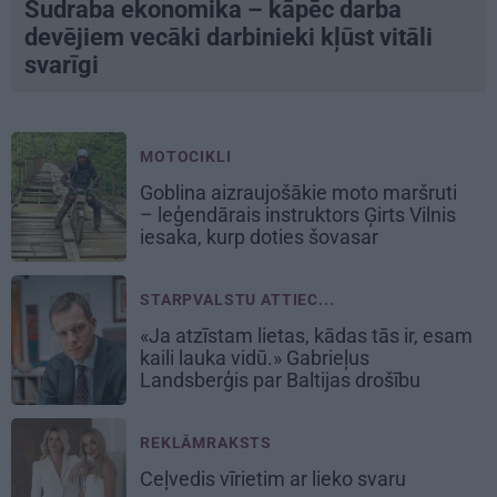
Sudraba ekonomika – kāpēc darba
devējiem vecāki darbinieki kļūst vitāli
svarīgi
MOTOCIKLI
Goblina aizraujošākie moto maršruti
– leģendārais instruktors Ģirts Vilnis
iesaka, kurp doties šovasar
STARPVALSTU ATTIEC...
«Ja atzīstam lietas, kādas tās ir, esam
kaili lauka vidū.» Gabrieļus
Landsberģis par Baltijas drošību
REKLĀMRAKSTS
Ceļvedis vīrietim ar lieko svaru