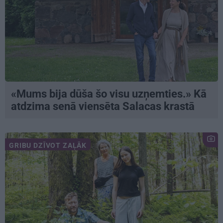
«Mums bija dūša šo visu uzņemties.» Kā
atdzima senā viensēta Salacas krastā
GRIBU DZĪVOT ZAĻĀK