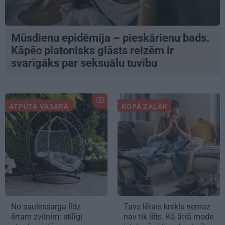
Mūsdienu epidēmija – pieskārienu bads.
Kāpēc platonisks glāsts reizēm ir
svarīgāks par seksuālu tuvību
ATPŪTA VASARĀ
KOPĀ ZAĻĀK
No saulessarga līdz
Tavs lētais krekls nemaz
ērtam zvilnim: stilīgi
nav tik lēts. Kā ātrā mode