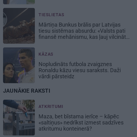
TIESLIETAS
Mārtiņa Bunkus brālis par Latvijas
tiesu sistēmas absurdu: «Valsts pati
finansē mehānismu, kas ļauj vilcināt
laiku.»
KĀZAS
Nopludināts futbola zvaigznes
Ronaldu kāzu viesu saraksts. Daži
vārdi pārsteidz
JAUNĀKIE RAKSTI
ATKRITUMI
Maza, bet bīstama ierīce – kāpēc
«saltiņus» nedrīkst izmest sadzīves
atkritumu konteinerā?