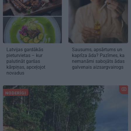
Latvijas gardākās
Sausums, apsārtums un
pieturvietas – kur
kaprīza āda? Pazīmes, ka
palutināt garšas
nemanāmi sabojāts ādas
kārpiņas, apceļojot
galvenais aizsargvairogs
novadus
NODERĪGI