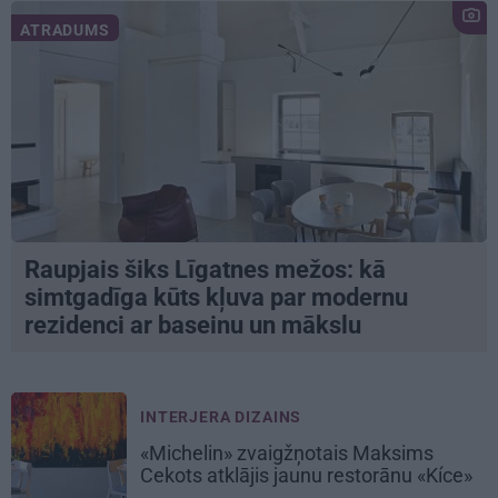
ATRADUMS
Raupjais šiks Līgatnes mežos: kā
simtgadīga kūts kļuva par modernu
rezidenci ar baseinu un mākslu
INTERJERA DIZAINS
«Michelin» zvaigžņotais Maksims
Cekots atklājis jaunu restorānu «Kíce»