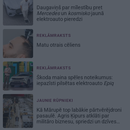
Daugaviņš par mīlestību pret
Mercedes
un
kosmisko
jaunā
elektroauto pieredzi
REKLĀMRAKSTS
Matu otrais cēliens
REKLĀMRAKSTS
Škoda maina spēles noteikumus:
iepazīsti pilsētas elektroauto
Epiq
JAUNIE RŪPNIEKI
Kā Mārupē top labākie pārtvērējdroni
pasaulē. Agris Ķipurs atklāti par
militāro biznesu, spriedzi un dzīves
draivu