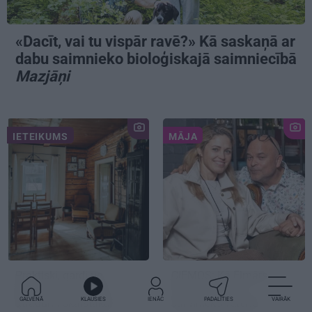
«Dacīt, vai tu vispār ravē?» Kā saskaņā ar
dabu saimnieko bioloģiskajā saimniecībā
Mazjāņi
IETEIKUMS
MĀJA
Praktiski, gardi un
CIEMOS:
Kā Elmārs
iedvesmojoši: pieci
Tannis ar sievu
GALVENĀ
KLAUSIES
IENĀC
PADALĪTIES
VAIRĀK
atradumi skaistākai
saimnieko varenā