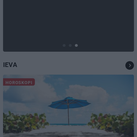
TAVS ĀRSTS
«Manā kabinetā bijusi teju visa
Liepāja.» Ārste Ingrīda
Gardovska par vairāk nekā 50
gadiem medicīnā
IEVA
HOROSKOPI