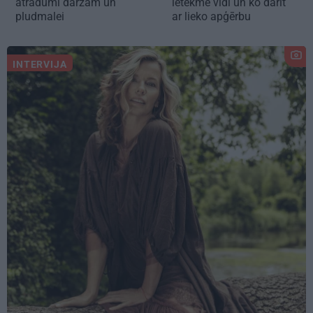
atradumi dārzam un
ietekmē vidi un ko darīt
pludmalei
ar lieko apģērbu
INTERVIJA