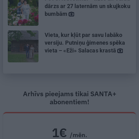
dārzs ar 27 laternām un skujkoku
bumbām
Vieta, kur kļūt par savu labāko
versiju. Putniņu ģimenes spēka
vieta – «Eži» Salacas krastā
Arhīvs pieejams tikai SANTA+
abonentiem!
1€
/mēn.