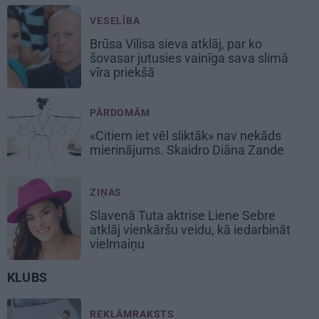
VESELĪBA
Brūsa Vilisa sieva atklāj, par ko
šovasar jutusies vainīga sava slimā
vīra priekšā
PĀRDOMĀM
«Citiem iet vēl sliktāk» nav nekāds
mierinājums. Skaidro Diāna Zande
ZIŅAS
Slavenā Tuta aktrise Liene Sebre
atklāj vienkāršu veidu, kā iedarbināt
vielmaiņu
KLUBS
REKLĀMRAKSTS