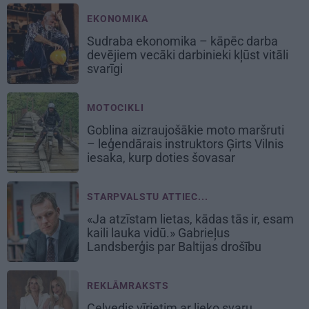
EKONOMIKA
Sudraba ekonomika – kāpēc darba
devējiem vecāki darbinieki kļūst vitāli
svarīgi
MOTOCIKLI
Goblina aizraujošākie moto maršruti
– leģendārais instruktors Ģirts Vilnis
iesaka, kurp doties šovasar
STARPVALSTU ATTIEC...
«Ja atzīstam lietas, kādas tās ir, esam
kaili lauka vidū.» Gabrieļus
Landsberģis par Baltijas drošību
REKLĀMRAKSTS
Ceļvedis vīrietim ar lieko svaru