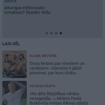
šu
LASI VĒL
KLUBA MEITENE
Divas Beātes par vīriešiem un
randiņiem: «Sievietei ir jābūt
princesei, par kuru cīnās»
DZĪVESSTĀSTS
«No dēla līdzjūtības vārdus
nesagaidīju…» Aktiera Paula
Butkēviča meitas Alēnas stāsts