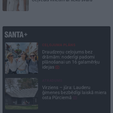
ATTIECĪBAS
Ko darīt, ja esi kopā ar
pieauguša vīrieša ķermenī
noslēpušos puišeli?
CIEMOS
Kas slēpjas Kuldīgas vecpilsētas
a
pagalmos? Dārzi, kuros atļauts
būt nepieklājīgi ziņkārīgam