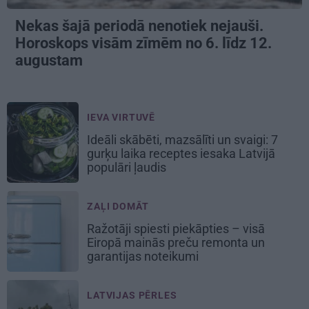
Nekas šajā periodā nenotiek nejauši.
Horoskops visām zīmēm no 6. līdz 12.
augustam
IEVA VIRTUVĒ
Ideāli skābēti, mazsālīti un svaigi: 7
gurķu laika receptes iesaka Latvijā
populāri ļaudis
ZAĻI DOMĀT
Ražotāji spiesti piekāpties – visā
Eiropā mainās preču remonta un
garantijas noteikumi
LATVIJAS PĒRLES