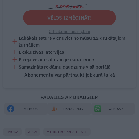
3.99€ /mēn.
VĒLOS IZMĒĢINĀT!
Citi abonēšanas plāni
Labākais saturs vienuviet no mūsu 12 drukātajiem
žurnāliem
Ekskluzīvas intervijas
Pieeja visam saturam jebkurā ierīcē
Samazināts reklāmu daudzums visā portālā
Abonementu var pārtraukt jebkurā laikā
PADALIES AR DRAUGIEM
FACEBOOK
DRAUGIEM.LV
WHATSAPP
NAUDA
ALGA
MINISTRU PREZIDENTS