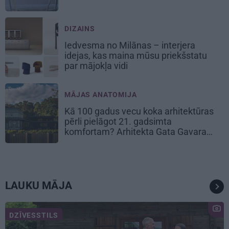
DIZAINS
Iedvesma no Milānas – interjera
idejas, kas maina mūsu priekšstatu
par mājokļa vidi
MĀJAS ANATOMIJA
Kā 100 gadus vecu koka arhitektūras
pērli pielāgot 21. gadsimta
komfortam? Arhitekta Gata Gavara
pieredze
LAUKU MĀJA
DZĪVESSTILS