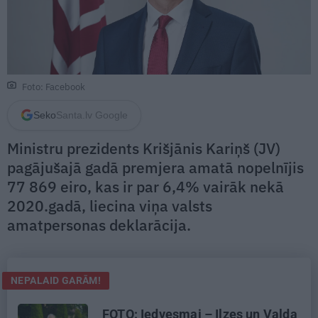
Foto: Facebook
Seko
Santa.lv Google
Ministru prezidents Krišjānis Kariņš (JV)
pagājušajā gadā premjera amatā nopelnījis
77 869 eiro, kas ir par 6,4% vairāk nekā
2020.gadā, liecina viņa valsts
amatpersonas deklarācija.
NEPALAID GARĀM!
FOTO: Iedvesmai – Ilzes un Valda