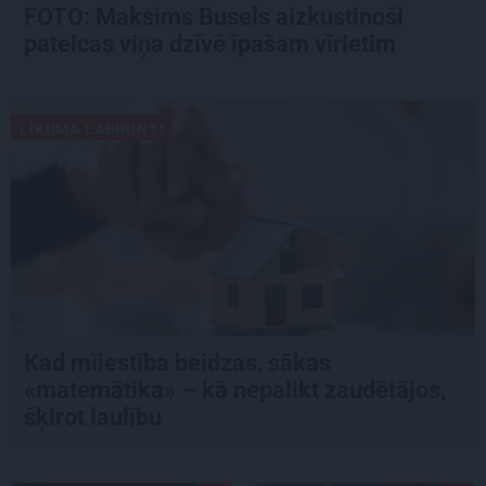
FOTO: Maksims Busels aizkustinoši
pateicas viņa dzīvē īpašam vīrietim
LIKUMA LABIRINTI
Kad mīlestība beidzas, sākas
«matemātika» – kā nepalikt zaudētājos,
šķirot laulību