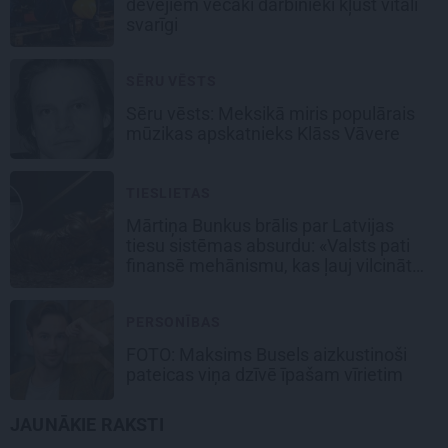
devējiem vecāki darbinieki kļūst vitāli
svarīgi
SĒRU VĒSTS
Sēru vēsts: Meksikā miris populārais
mūzikas apskatnieks Klāss Vāvere
TIESLIETAS
Mārtiņa Bunkus brālis par Latvijas
tiesu sistēmas absurdu: «Valsts pati
finansē mehānismu, kas ļauj vilcināt
laiku.»
PERSONĪBAS
FOTO: Maksims Busels aizkustinoši
pateicas viņa dzīvē īpašam vīrietim
JAUNĀKIE RAKSTI