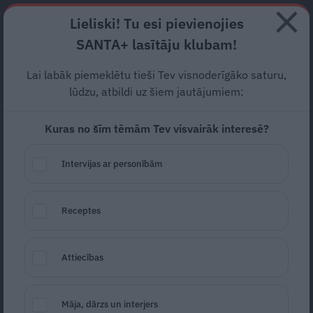
Abonē
Lieliski! Tu esi pievienojies
SANTA+ lasītāju klubam!
RECEPTES
NODERĪGI
JAUNĀKAIS
POPULĀRĀKAIS
Lai labāk piemeklētu tieši Tev visnoderīgāko saturu,
Atbildam lasītājam:
kā
lūdzu, atbildi uz šiem jautājumiem:
pacienti var uzlabot zāļu
Kuras no šīm tēmām Tev visvairāk interesē?
drošumu?
Intervijas ar personībām
ZIŅAS SENIORIEM
19.04.2024
Santa.lv
Receptes
Redakcija
portals@santa.lv
Attiecības
Māja, dārzs un interjers