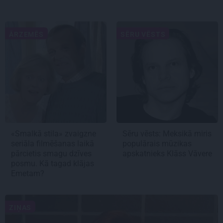
ĀRZEMĒS
SĒRU VĒSTS
«Smalkā stila» zvaigzne
Sēru vēsts: Meksikā miris
seriāla filmēšanas laikā
populārais mūzikas
pārcietis smagu dzīves
apskatnieks Klāss Vāvere
posmu. Kā tagad klājas
Emetam?
ZIŅAS