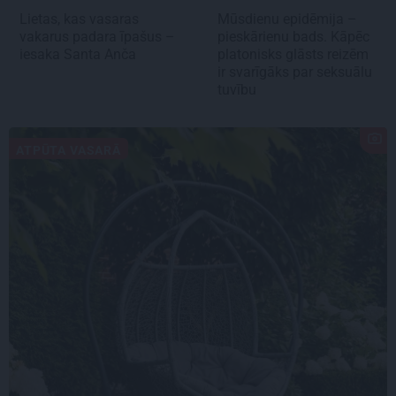
Lietas, kas vasaras
Mūsdienu epidēmija –
vakarus padara īpašus –
pieskārienu bads. Kāpēc
iesaka Santa Anča
platonisks glāsts reizēm
ir svarīgāks par seksuālu
tuvību
ATPŪTA VASARĀ