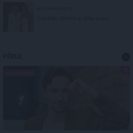
REKLĀMRAKSTS
Ceļvedis vīrietim ar lieko svaru
PĒRLE
PERSONĪBAS