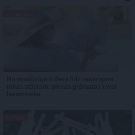
LASĀMVIELA
No smeldzīga trillera līdz vasarīgam
mīlas stāstam: piecas grāmatas tavai
lasāmvielai
KULTŪRA