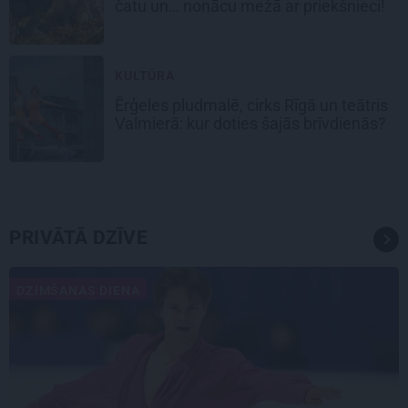
čatu un… nonācu mežā ar priekšnieci!
KULTŪRA
Ērģeles pludmalē, cirks Rīgā un teātris
Valmierā: kur doties šajās brīvdienās?
PRIVĀTĀ DZĪVE
DZIMŠANAS DIENA