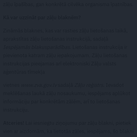
zāļu īpašības, gan konkrētā cilvēka organisma īpatnības.
Kā var uzzināt par zāļu blaknēm?
Zināmās blaknes, kas var rasties zāļu lietošanas laikā,
aprakstītas zāļu lietošanas instrukcijā, sadaļā
Iespējamās blakusparādības
. Lietošanas instrukcija ir
pievienota katram zāļu iepakojumam. Zāļu lietošanas
instrukcijas pieejamas arī elektroniski Zāļu valsts
aģentūras tīmekļa
vietnes
www.zva.gov.lv
sadaļā
Zāļu reģistrs
. Ievadot
meklēšanas laukā zāļu nosaukumu, iespējams aplūkot
informāciju par konkrētām zālēm, arī to lietošanas
instrukciju.
Atceries!
Lai iesniegtu ziņojumu par zāļu blakni, pietiek
vien ar aizdomām, ka lietotās zāles, iespējams, šo blakni