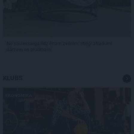
No saulessarga līdz ērtam zvilnim: stilīgi atradumi
dārzam un pludmalei
KLUBS
EKONOMIKA