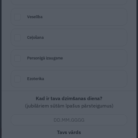
Veselība
Ceļošana
Foto: Melany/Unsplash
Personīgā izaugsme
Seko
Santa.lv Google
Ezoterika
Lai iedrošinātu cilvēkus ziņot par zāļu
blaknēm, Zāļu valsts aģentūra sākusi
kampaņu «Lieto zāles? Novēro blaknes?
Kad ir tava dzimšanas diena?
(jubilāriem sūtām īpašus pārsteigumus)
Ziņo!».
Tavs vārds
NEPALAID GARĀM!