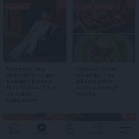
PIEREDZE
APCEĻO LATVIJU
No mantotā zelta
Latvijas gardākās
lombardā līdz saviem
pieturvietas – kur
biznesiem. Investore
palutināt garšas
Baiba Blāķe par dzīves
kārpiņas, apceļojot
skarbajiem
novadus
pagriezieniem
SKAISTUMKOPŠANA
GALVENĀ
KLAUSIES
IENĀC
PADALĪTIES
VAIRĀK