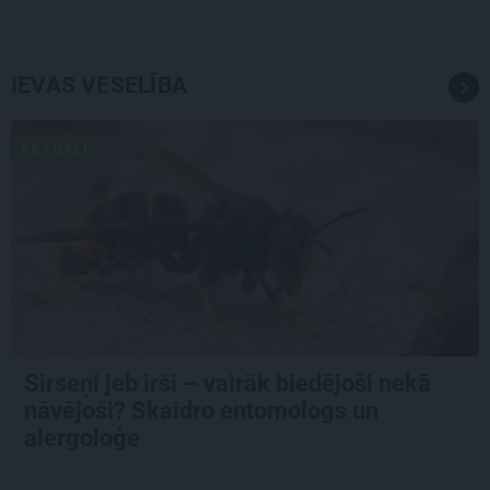
IEVAS VESELĪBA
AKTUĀLI
Sirseņi jeb irši – vairāk biedējoši nekā
nāvējoši? Skaidro entomologs un
alergoloģe