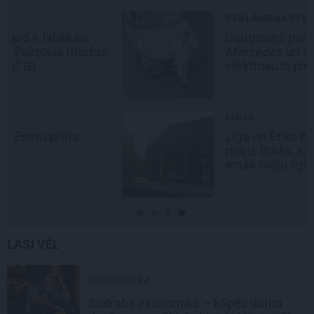
REKLĀMRAKSTS
Daugaviņš par mīlestību pret
Mercedes
un
kosmisko
jaunā
elektroauto pieredzi
MĀJA
Līga un Ēriks būvē savu sapņu
māju: Brīdis, kad būvobjektā
ienāk māju izjūta
LASI VĒL
EKONOMIKA
Sudraba ekonomika – kāpēc darba