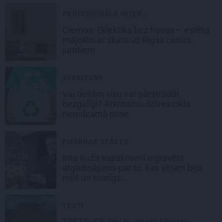
PROFESIONĀLS INTER...
Ciemos: Eklektika bez haosa – estēta
mājoklis ar skatu uz Rīgas centra
jumtiem
ATKRITUMI
Vai tiešām visu var pārstrādāt
bezgalīgi? Atkritumu dzīves cikla
neredzamā puse
PIEMIŅAS STĀSTS
Inta Ķuža kapakmenī iegravēts
atgādinājums par to, kas viņam bijis
mīļš un svarīgs…
TESTI
TESTS: Cik labi tu izproti klimata