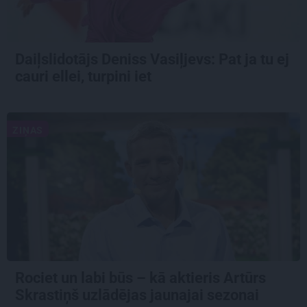
Daiļslidotājs Deniss Vasiļjevs: Pat ja tu ej
cauri ellei, turpini iet
ZIŅAS
Rociet un labi būs – kā aktieris Artūrs
Skrastiņš uzlādējas jaunajai sezonai