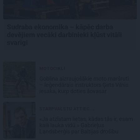
Sudraba ekonomika – kāpēc darba
devējiem vecāki darbinieki kļūst vitāli
svarīgi
MOTOCIKLI
Goblina aizraujošākie moto maršruti
– leģendārais instruktors Ģirts Vilnis
iesaka, kurp doties šovasar
STARPVALSTU ATTIEC...
«Ja atzīstam lietas, kādas tās ir, esam
kaili lauka vidū.» Gabrieļus
Landsberģis par Baltijas drošību