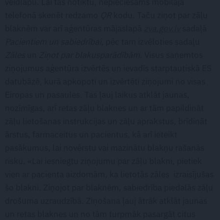
veidlapu. Lai tas notiktu, nepieciešams mobilajā
telefonā skenēt redzamo
QR
kodu. Taču ziņot par zāļu
blaknēm var arī aģentūras mājaslapā
zva.gov.lv
sadaļā
Pacientiem un sabiedrībai
, pēc tam izvēloties sadaļu
Zāles
un
Ziņot par blakusparādībām
. Visus saņemtos
ziņojumus aģentūra izvērtēs un ievadīs starptautiskā ES
datubāzē, kurā apkopoti un izvērtēti ziņojumi no visas
Eiropas un pasaules. Tas ļauj laikus atklāt jaunas,
nozīmīgas, arī retas zāļu blaknes un ar tām papildināt
zāļu lietošanas instrukcijas un zāļu aprakstus, brīdināt
ārstus, farmaceitus un pacientus, kā arī ieteikt
pasākumus, lai novērstu vai mazinātu blakņu rašanās
risku. «Lai iesniegtu ziņojumu par zāļu blakni, pietiek
vien ar pacienta aizdomām, ka lietotās zāles izraisījušas
šo blakni. Ziņojot par blaknēm, sabiedrība piedalās zāļu
drošuma uzraudzībā. Ziņošana ļauj ātrāk atklāt jaunas
un retas blaknes un no tām turpmāk pasargāt citus