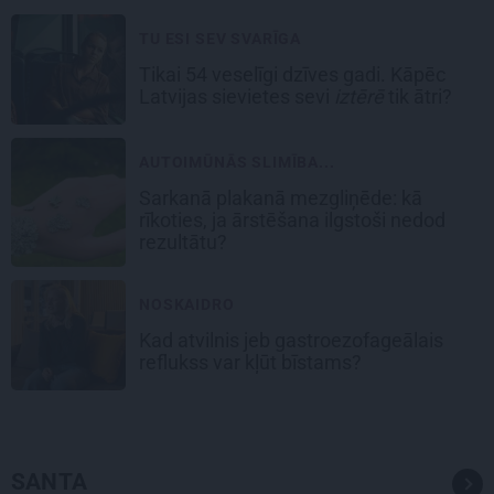
TU ESI SEV SVARĪGA
Tikai 54 veselīgi dzīves gadi. Kāpēc
Latvijas sievietes sevi
iztērē
tik ātri?
AUTOIMŪNĀS SLIMĪBA...
Sarkanā plakanā mezgliņēde: kā
rīkoties, ja ārstēšana ilgstoši nedod
rezultātu?
NOSKAIDRO
Kad atvilnis jeb gastroezofageālais
reflukss var kļūt bīstams?
SANTA