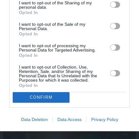
I want to opt-out of the Sharing of my
personal data.
«Bērnus ar tik augstu cukura
Opted In
a
līmeni mēdz ievest jau komā.»
Madara un Gatis par dzīvi ar dēla
I want to opt-out of the Sale of my
diabētu
Personal Data.
Opted In
INTERVIJA
I want to opt-out of processing my
Personal Data for Targeted Advertising.
Grūtāk par atkailināšanos ir
Opted In
pieņemt sevi. Aktrise Katrīna
Kreile par depresiju, mobingu un
I want to opt-out of Collection, Use,
ceļu līdz lielajām lomām
Retention, Sale, and/or Sharing of my
Personal Data that Is Unrelated with the
Purposes for which it was collected.
Opted In
CONFIRM
IEVA
Data Deletion
Data Access
Privacy Policy
DOMĀT ZAĻI