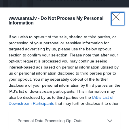
www.santa.lv -
Do Not Process My Personal
KLUBA MEITENE
Information
Divas Beātes par vīriešiem un
randiņiem: «Sievietei ir jābūt
If you wish to opt-out of the sale, sharing to third parties, or
princesei, par kuru cīnās»
processing of your personal or sensitive information for
targeted advertising by us, please use the below opt-out
section to confirm your selection. Please note that after your
opt-out request is processed you may continue seeing
interest-based ads based on personal information utilized by
us or personal information disclosed to third parties prior to
your opt-out. You may separately opt-out of the further
disclosure of your personal information by third parties on the
LEĢENDAS STĀSTS
IAB’s list of downstream participants. This information may
u
Mistika un atrastie radi. Kā
also be disclosed by us to third parties on the
IAB’s List of
«Likteņa līdumnieki» mainīja
Downstream Participants
that may further disclose it to other
pašu aktieru dzīves
third parties.
Personal Data Processing Opt Outs
STIPRAIS STĀSTS