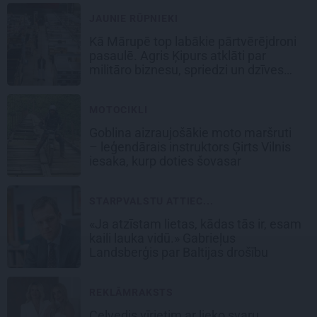
JAUNIE RŪPNIEKI
Kā Mārupē top labākie pārtvērējdroni
pasaulē. Agris Ķipurs atklāti par
militāro biznesu, spriedzi un dzīves
draivu
MOTOCIKLI
Goblina aizraujošākie moto maršruti
– leģendārais instruktors Ģirts Vilnis
iesaka, kurp doties šovasar
STARPVALSTU ATTIEC...
«Ja atzīstam lietas, kādas tās ir, esam
kaili lauka vidū.» Gabrieļus
Landsberģis par Baltijas drošību
REKLĀMRAKSTS
Ceļvedis vīrietim ar lieko svaru