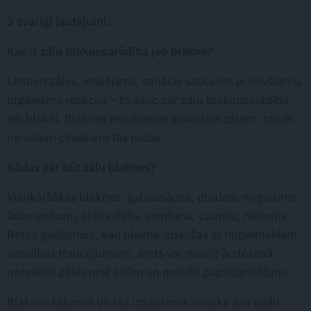
3 svarīgi jautājumi:
Kas ir zāļu blakusparādība jeb blakne?
Lietojot zāles, iespējams, sanācis saskaries ar nevēlamu
organisma reakciju – to sauc par zāļu blakusparādību
jeb blakni. Blaknes iespējamas jebkurām zālēm, tomēr
ne visiem cilvēkiem tās rodas.
Kādas var būt zāļu blaknes?
Vienkāršākās blaknes: galvassāpes, drudzis, nogurums,
ādas izsitumi, slikta dūša, vemšana, caureja, reibonis.
Retos gadījumos, kad blakne izpaužas ar nopietnākiem
veselības traucējumiem, ārsts var mainīt ārstēšanā
noteiktās zāles pret citām un noteikt papildārstēšanu.
Blaknes rašanos un tās izpausmes nosaka gan pašu