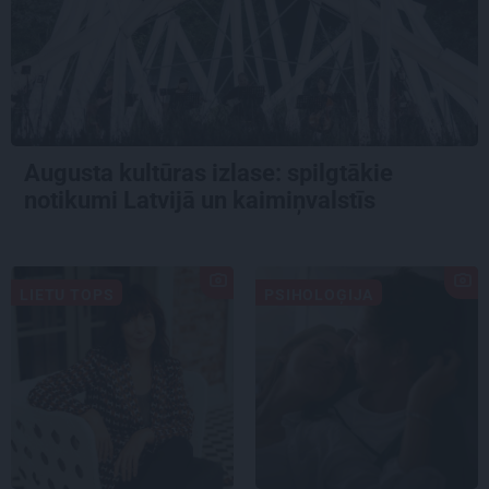
Augusta kultūras izlase: spilgtākie
notikumi Latvijā un kaimiņvalstīs
LIETU TOPS
PSIHOLOĢIJA