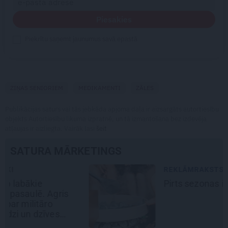
Piesakies
Piekrītu saņemt jaunumus savā epastā
ZIŅAS SENIORIEM
MEDIKAMENTI
ZĀLES
Publikācijas saturs vai tās jebkāda apjoma daļa ir aizsargāts autortiesību
objekts Autortiesību likuma izpratnē, un tā izmantošana bez izdevēja
atļaujas ir aizliegta. Vairāk lasi
šeit
SATURA MĀRKETINGS
REKLĀMRAKSTS
Pirts sezonas izlase