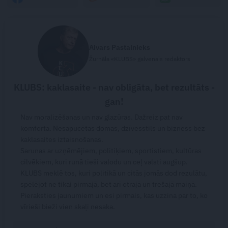
Aivars Pastalnieks
Žurnāla «KLUBS» galvenais redaktors
KLUBS: kaklasaite - nav obligāta, bet rezultāts -
gan!
Nav moralizēšanas un nav glazūras. Dažreiz pat nav
komforta. Nesapucētas domas, dzīvesstils un bizness bez
kaklasaites iztaisnošanas.
Sarunas ar uzņēmējiem, politiķiem, sportistiem, kultūras
cilvēkiem, kuri runā tieši valodu un ceļ valsti augšup.
KLUBS meklē tos, kuri politikā un citās jomās dod rezulātu,
spēlējot ne tikai pirmajā, bet arī otrajā un trešajā maiņā.
Pieraksties jaunumiem un esi pirmais, kas uzzina par to, ko
vīrieši bieži vien skaļi nesaka.