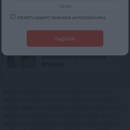
«Suņa mūžs ir īss – gribas, lai
viņš piedzīvo pēc iespējas
PIEKRĪTU SAŅEMT JAUNUMUS UN PIEDĀVĀJUMUS
vairāk.» Ciemos pie Nikolaja
Puzikova un Gitas Hertas
mīlulēm
Saglabāt
Astrologs Andris Račs par tēva
lomu 63 gados: Vēl viena bērniņa
piedzimšanu nodefinēju kā
brīnumu!
Ikviens iedzīvotājs var ziņot par jebkuru novērotu
nevēlamu reakciju, par ko ir aizdomas, ka tā ir zāļu
blakne. Tagad ziņot iespējams, skenējot
QR
kodu, kas
pieejams uz plakātiem vai uzlīmēm aptiekās. Kods
aizvedīs uz iedzīvotājiem paredzētu blakņu ziņošanas