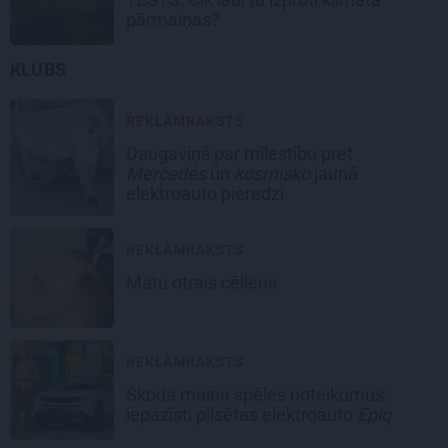
pārmaiņas?
KLUBS
REKLĀMRAKSTS
Daugaviņš par mīlestību pret
Mercedes
un
kosmisko
jaunā
elektroauto pieredzi
REKLĀMRAKSTS
Matu otrais cēliens
REKLĀMRAKSTS
Škoda maina spēles noteikumus:
iepazīsti pilsētas elektroauto
Epiq