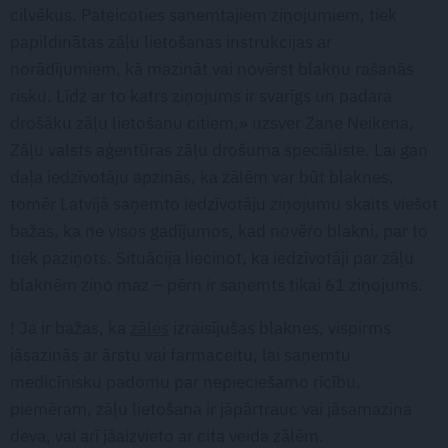
cilvēkus. Pateicoties saņemtajiem ziņojumiem, tiek
papildinātas zāļu lietošanas instrukcijas ar
norādījumiem, kā mazināt vai novērst blakņu rašanās
risku. Līdz ar to katrs ziņojums ir svarīgs un padara
drošāku zāļu lietošanu citiem,» uzsver Zane Neikena,
Zāļu valsts aģentūras zāļu drošuma speciāliste. Lai gan
daļa iedzīvotāju apzinās, ka zālēm var būt blaknes,
tomēr Latvijā saņemto iedzīvotāju ziņojumu skaits viešot
bažas, ka ne visos gadījumos, kad novēro blakni, par to
tiek paziņots. Situācija liecinot, ka iedzīvotāji par zāļu
blaknēm ziņo maz – pērn ir saņemts tikai 61 ziņojums.
! Ja ir bažas, ka
zāles
izraisījušas blaknes, vispirms
jāsazinās ar ārstu vai farmaceitu, lai saņemtu
medicīnisku padomu par nepieciešamo rīcību,
piemēram, zāļu lietošana ir jāpārtrauc vai jāsamazina
deva, vai arī jāaizvieto ar cita veida zālēm.