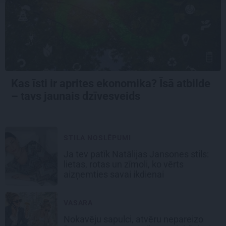
Kas īsti ir aprites ekonomika? Īsā atbilde
– tavs jaunais dzīvesveids
STILA NOSLĒPUMI
Ja tev patīk Natālijas Jansones stils:
lietas, rotas un zīmoli, ko vērts
aizņemties savai ikdienai
VASARA
Nokavēju sapulci, atvēru nepareizo