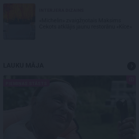
INTERJERA DIZAINS
«Michelin» zvaigžņotais Maksims
Cekots atklājis jaunu restorānu «Kíce»
LAUKU MĀJA
PIEMIŅAS STĀSTS