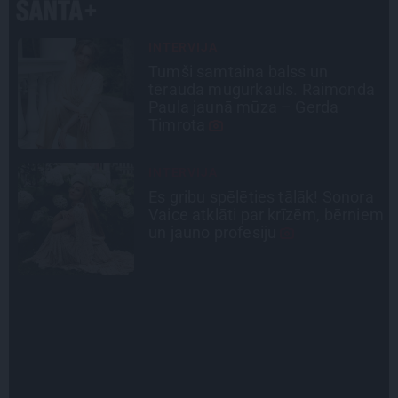
SLAVENĪBU MĪLUĻI
«Cilvēki mēdz sāpināt, bet suns
a
mīl, neskatoties ne uz ko.»
Nikolaja Puzikova un sievas
Gitas mīlules – Faira un Late
CIEMOS
a
«Vectēvam vajadzēja to vērienu
em
būvējot.» Kā Grišānu ģimene
atjauno senās dzimtas mājas
STIPRAIS STĀSTS
«Bērnus ar tik augstu cukura
līmeni mēdz ievest jau komā.»
Madara un Gatis par dzīvi ar dēla
diabētu