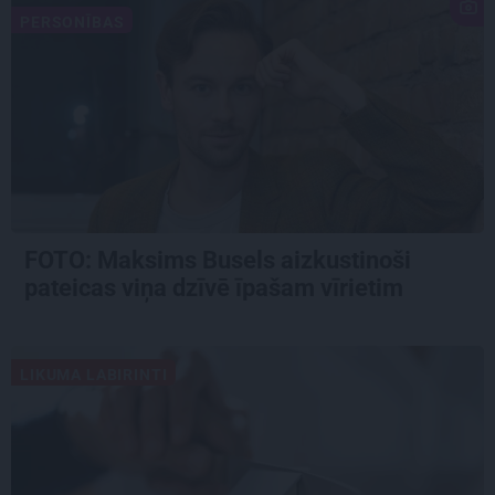
PERSONĪBAS
FOTO: Maksims Busels aizkustinoši
pateicas viņa dzīvē īpašam vīrietim
LIKUMA LABIRINTI