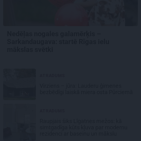
Nedēļas nogales galamērķis –
Sarkandaugava: startē Rīgas ielu
mākslas svētki
ATRADUMS
Virziens – jūra: Lauderu ģimenes
bezbēdīgi laiskā miera osta Pūrciemā
ATRADUMS
Raupjais šiks Līgatnes mežos: kā
simtgadīga kūts kļuva par modernu
rezidenci ar baseinu un mākslu