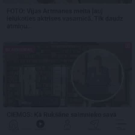
FOTO:
Vijas Artmanes meita
ļauj
ielūkoties aktrises vasarnīcā. Tik daudz
atmiņu…
SLAVENĪBAS
CIEMOS: Kā Rukšāne saimnieko savā
lauku rezidencē ar dīķi un stilīgo mājas
bibliotēku
GALVENĀ
KLAUSIES
IENĀC
PADALĪTIES
VAIRĀK