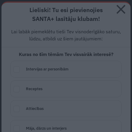
Abonē
Lieliski! Tu esi pievienojies
SANTA+ lasītāju klubam!
RECEPTES
NODERĪGI
JAUNĀKAIS
POPULĀRĀKAIS
Lai labāk piemeklētu tieši Tev visnoderīgāko saturu,
Vai
bišu maizi un
lūdzu, atbildi uz šiem jautājumiem:
ziedputekšņus
var ēst, cik
Kuras no šīm tēmām Tev visvairāk interesē?
grib?
Intervijas ar personībām
JAUTĀJUMI UN ATBILDES
06.09.2024
Santa.lv
Receptes
Redakcija
portals@santa.lv
Attiecības
Māja, dārzs un interjers