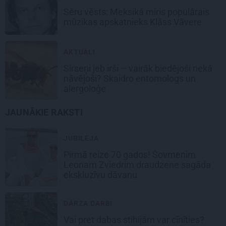
Sēru vēsts: Meksikā miris populārais
mūzikas apskatnieks Klāss Vāvere
AKTUĀLI
Sirseņi jeb irši – vairāk biedējoši nekā
nāvējoši? Skaidro entomologs un
alergoloģe
JAUNĀKIE RAKSTI
JUBILEJA
Pirmā reize 70 gados! Šovmenim
Leonam Zviedrim draudzene sagāda
ekskluzīvu dāvanu
DĀRZA DARBI
Vai pret dabas stihijām var cīnīties?