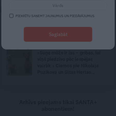
NEPALAID GARĀM!
PIEKRĪTU SAŅEMT JAUNUMUS UN PIEDĀVĀJUMUS
Astrologs Andris Račs par tēva
lomu 63 gados: Vēl viena bērniņa
Saglabāt
piedzimšanu nodefinēju kā
brīnumu!
«Suņa mūžs ir īss – gribas, lai
viņš piedzīvo pēc iespējas
vairāk.» Ciemos pie Nikolaja
Puzikova un Gitas Hertas
mīlulēm
Arhīvs pieejams tikai SANTA+
abonentiem!