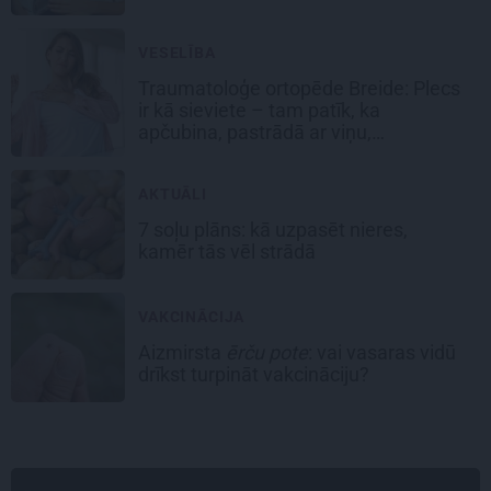
VESELĪBA
Traumatoloģe ortopēde Breide: Plecs
ir kā sieviete – tam patīk, ka
apčubina, pastrādā ar viņu,
padarbojas, pavingro
AKTUĀLI
7 soļu plāns: kā uzpasēt nieres,
kamēr tās vēl strādā
VAKCINĀCIJA
Aizmirsta
ērču pote
: vai vasaras vidū
drīkst turpināt vakcināciju?