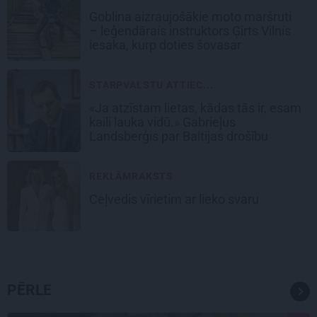
Goblina aizraujošākie moto maršruti
– leģendārais instruktors Ģirts Vilnis
iesaka, kurp doties šovasar
STARPVALSTU ATTIEC...
«Ja atzīstam lietas, kādas tās ir, esam
kaili lauka vidū.» Gabrieļus
Landsberģis par Baltijas drošību
REKLĀMRAKSTS
Ceļvedis vīrietim ar lieko svaru
PĒRLE