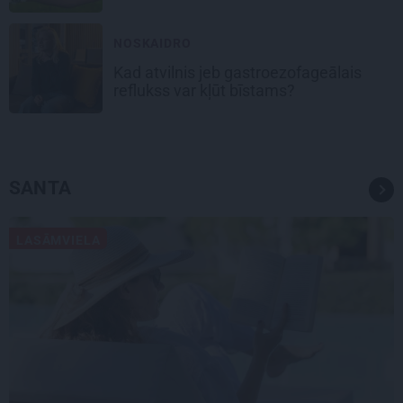
NOSKAIDRO
Kad atvilnis jeb gastroezofageālais
reflukss var kļūt bīstams?
SANTA
LASĀMVIELA