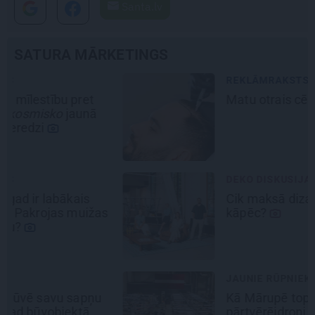
Santa.lv
SATURA MĀRKETINGS
REKLĀMRAKSTS
Matu otrais cēliens
DEKO DISKUSIJAS
Cik maksā dizainers un –
kāpēc?
JAUNIE RŪPNIEKI
Kā Mārupē top labākie
pārtvērējdroni pasaulē. Agris