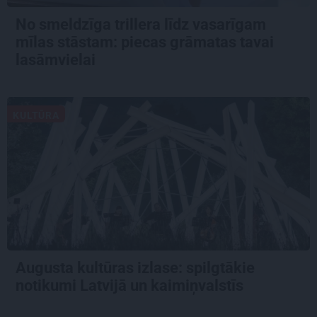
No smeldzīga trillera līdz vasarīgam
mīlas stāstam: piecas grāmatas tavai
lasāmvielai
KULTŪRA
Augusta kultūras izlase: spilgtākie
notikumi Latvijā un kaimiņvalstīs