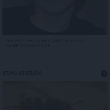
Sēru vēsts: Meksikā miris populārais mūzikas
apskatnieks Klāss Vāvere
IEVAS VESELĪBA
AKTUĀLI