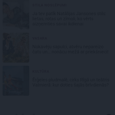
STILA NOSLĒPUMI
Ja tev patīk Natālijas Jansones stils:
lietas, rotas un zīmoli, ko vērts
aizņemties savai ikdienai
VASARA
Nokavēju sapulci, atvēru nepareizo
čatu un… nonācu mežā ar priekšnieci!
KULTŪRA
Ērģeles pludmalē, cirks Rīgā un teātris
Valmierā: kur doties šajās brīvdienās?