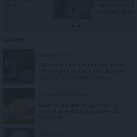
Ķipurs atklāti par militāro
biznesu, spriedzi un dzīves
draivu
LASI VĒL
STIPRAIS STĀSTS
«Bērnus ar tik augstu cukura līmeni
mēdz ievest jau komā.» Madara un
Gatis par dzīvi ar dēla diabētu
AUTOIMŪNĀS SLIMĪBA...
Sarkanā plakanā mezgliņēde: kā
rīkoties, ja ārstēšana ilgstoši nedod
rezultātu?
SĒRU VĒSTS