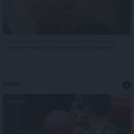
Sausums, apsārtums un kaprīza āda? Pazīmes, ka
nemanāmi sabojāts ādas galvenais aizsargvairogs
DEKO
KULTŪRA