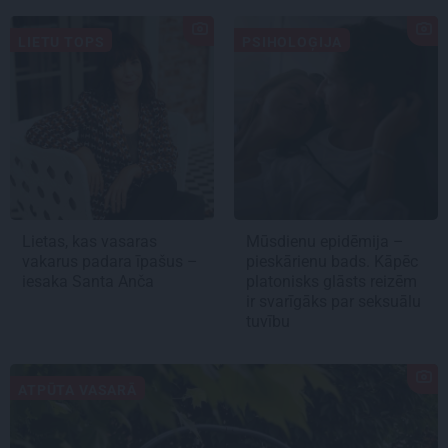
LIETU TOPS
PSIHOLOĢIJA
Lietas, kas vasaras
Mūsdienu epidēmija –
vakarus padara īpašus –
pieskārienu bads. Kāpēc
iesaka Santa Anča
platonisks glāsts reizēm
ir svarīgāks par seksuālu
tuvību
ATPŪTA VASARĀ