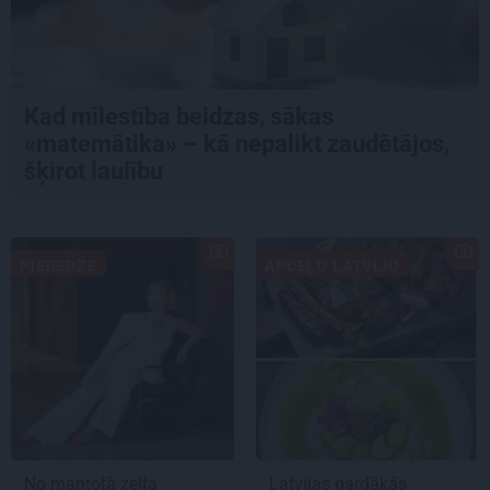
Kad mīlestība beidzas, sākas
«matemātika» – kā nepalikt zaudētājos,
šķirot laulību
PIEREDZE
APCEĻO LATVIJU
No mantotā zelta
Latvijas gardākās