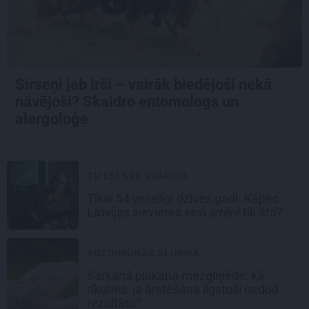
Sirseņi jeb irši – vairāk biedējoši nekā
nāvējoši? Skaidro entomologs un
alergoloģe
TU ESI SEV SVARĪGA
Tikai 54 veselīgi dzīves gadi. Kāpēc
Latvijas sievietes sevi
iztērē
tik ātri?
AUTOIMŪNĀS SLIMĪBA...
Sarkanā plakanā mezgliņēde: kā
rīkoties, ja ārstēšana ilgstoši nedod
rezultātu?