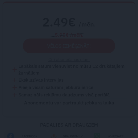
2.49€
/mēn.
5.95€ /mēn.
VĒLOS IZMĒĢINĀT!
Citi abonēšanas plāni
Labākais saturs vienuviet no mūsu 12 drukātajiem
žurnāliem
Ekskluzīvas intervijas
Pieeja visam saturam jebkurā ierīcē
Samazināts reklāmu daudzums visā portālā
Abonementu var pārtraukt jebkurā laikā
PADALIES AR DRAUGIEM
FACEBOOK
DRAUGIEM.LV
WHATSAPP