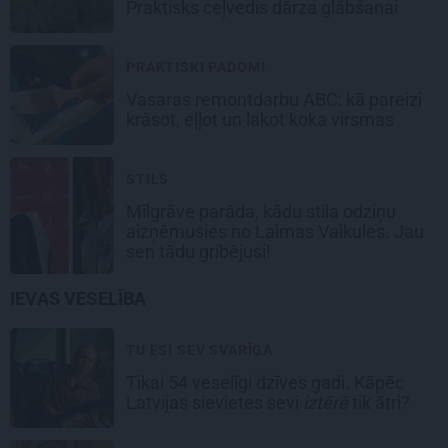
Praktisks ceļvedis dārza glābšanai
PRAKTISKI PADOMI
Vasaras remontdarbu ABC: kā pareizi
krāsot, eļļot un lakot koka virsmas
STILS
Mīlgrāve parāda, kādu stila odziņu
aizņēmusies no Laimas Vaikules. Jau
sen tādu gribējusi!
IEVAS VESELĪBA
TU ESI SEV SVARĪGA
Tikai 54 veselīgi dzīves gadi. Kāpēc
Latvijas sievietes sevi
iztērē
tik ātri?