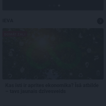
IEVA
DOMĀT ZAĻI
Kas īsti ir aprites ekonomika? Īsā atbilde
– tavs jaunais dzīvesveids