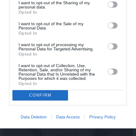
I want to opt-out of the Sharing of my
personal data.
Rociet un labi būs – kā
«Smalkā stila» zvaigzne
Opted In
aktieris Artūrs Skrastiņš
seriāla filmēšanas laikā
I want to opt-out of the Sale of my
uzlādējas jaunajai
pārcietis smagu dzīves
Personal Data.
sezonai
posmu. Kā tagad klājas
Opted In
Emetam?
I want to opt-out of processing my
Personal Data for Targeted Advertising.
Opted In
SĒRU VĒSTS
I want to opt-out of Collection, Use,
Retention, Sale, and/or Sharing of my
Personal Data that Is Unrelated with the
Purposes for which it was collected.
Opted In
CONFIRM
Data Deletion
Data Access
Privacy Policy