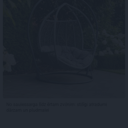
No saulessarga līdz ērtam zvilnim: stilīgi atradumi
dārzam un pludmalei