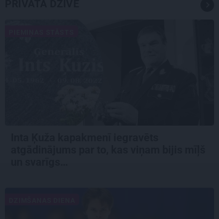
PRIVĀTĀ DZĪVE
PIEMIŅAS STĀSTS
Inta Ķuža kapakmenī iegravēts
atgādinājums par to, kas viņam bijis mīļš
un svarīgs…
DZIMŠANAS DIENA