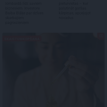
lombardā līdz saviem
pieturvietas – kur
biznesiem. Investore
palutināt garšas
Baiba Blāķe par dzīves
kārpiņas, apceļojot
skarbajiem
novadus
pagriezieniem
SKAISTUMKOPŠANA