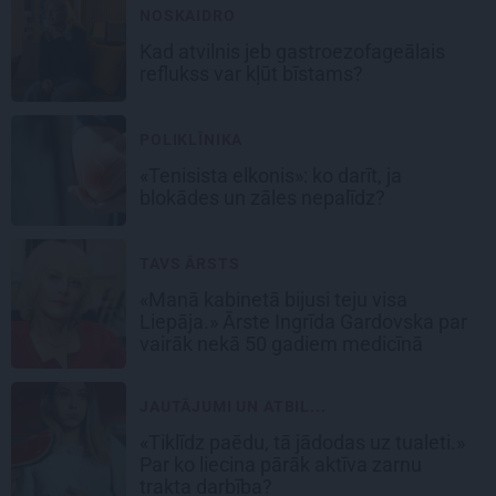
NOSKAIDRO
Kad atvilnis jeb gastroezofageālais
reflukss var kļūt bīstams?
POLIKLĪNIKA
«Tenisista elkonis»: ko darīt, ja
blokādes un zāles nepalīdz?
TAVS ĀRSTS
«Manā kabinetā bijusi teju visa
Liepāja.» Ārste Ingrīda Gardovska par
vairāk nekā 50 gadiem medicīnā
JAUTĀJUMI UN ATBIL...
«Tiklīdz paēdu, tā jādodas uz tualeti.»
Par ko liecina pārāk aktīva zarnu
trakta darbība?