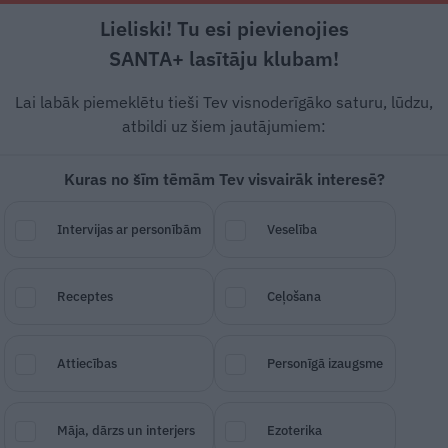
Lieliski! Tu esi pievienojies
Rīga +23°C
Skaidrs, DR vējš, 0.45 m/s
SANTA+ lasītāju klubam!
Modernā medicīna
Ko darīt?
Stiprais stāsts
Svarīg
Lai labāk piemeklētu tieši Tev visnoderīgāko saturu, lūdzu,
atbildi uz šiem jautājumiem:
Kuras no šīm tēmām Tev visvairāk interesē?
ms var liecināt par
aknu
Intervijas ar personībām
Veselība
Receptes
Ceļošana
SAGLABĀ RAKSTU
DALĪTIES
08.
Attiecības
Personīgā izaugsme
Māja, dārzs un interjers
Ezoterika