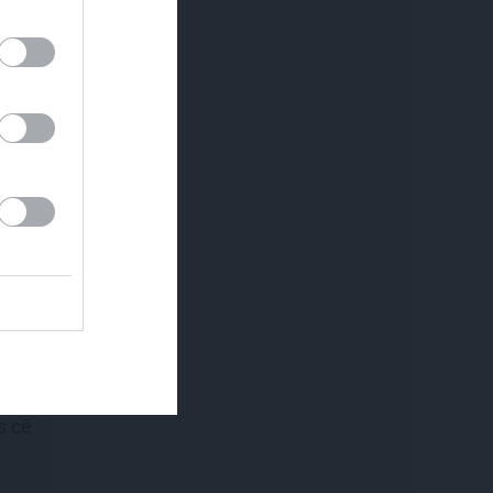
em.
MĀJA
REKLĀMRAKSTS
Līga un Ēriks būvē savu
Pirts sezonas izlase
sapņu māju: Brīdis, kad
būvobjektā ienāk māju
izjūta