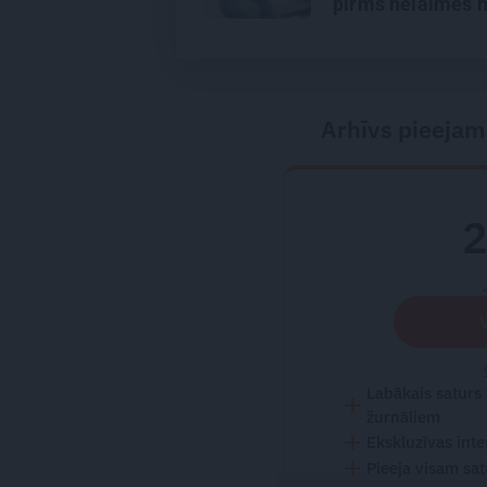
pirms nelaimes 
bija jautājumi,» 
alpīnists Plakan
Arhīvs pieejam
Labākais saturs
žurnāliem
Ekskluzīvas inte
Pieeja visam sa