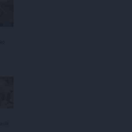
 ko
pasēt
l