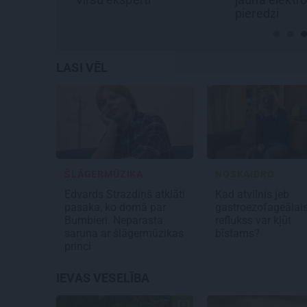
pieredzi
LASI VĒL
ŠLĀGERMŪZIKA
NOSKAIDRO
Edvards Strazdiņš atklāti
Kad atvilnis jeb
pasaka, ko domā par
gastroezofageālai
Bumbieri. Neparasta
reflukss var kļūt
saruna ar šlāgermūzikas
bīstams?
princi
IEVAS VESELĪBA