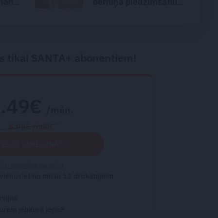
man
bērniņa piedzimšanu
saka
nodefinēju kā brīnumu!
s
s tikai SANTA+ abonentiem!
2.49€
/mēn.
5.95€ /mēn.
VĒLOS IZMĒĢINĀT!
Citi abonēšanas plāni
 vienuviet no mūsu 12 drukātajiem
rvijas
turam jebkurā ierīcē