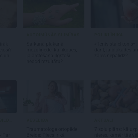
AUTOIMŪNĀS SLIMĪBAS
POLIKLĪNIKA
airāk
Sarkanā plakanā
«Tenisista elkonis»:
ējoši?
mezgliņēde: kā rīkoties,
darīt, ja blokādes un
s un
ja ārstēšana ilgstoši
zāles nepalīdz?
nedod rezultātu?
JAUTĀJUMI UN ATBILDES
VESELĪBA
AKTUĀLI
Traumatoloģe ortopēde
7 soļu plāns: kā uz
» Par
Breide: Plecs ir kā
nieres, kamēr tās vē