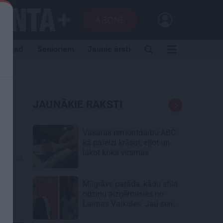
ABONĒ
i tagad
Senioriem
Jaunie ārsti
JAUNĀKIE RAKSTI
Vasaras remontdarbu ABC:
kā pareizi krāsot, eļļot un
lakot koka virsmas
02.2023
Mīlgrāve parāda, kādu stila
odziņu aizņēmusies no
Laimas Vaikules. Jau sen
tādu gribējusi!