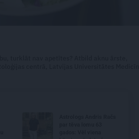
bu, turklāt nav apetītes? Atbild aknu ārste,
oloģijas centrā, Latvijas Universitātes Medicī
Astrologs Andris Račs
par tēva lomu 63
au
gados: Vēl viena