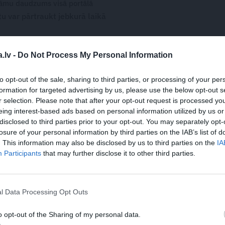
āmu daudzums visā portālā
 var pārtraukt jebkurā laikā
.lv -
Do Not Process My Personal Information
WHATSAPP
to opt-out of the sale, sharing to third parties, or processing of your per
formation for targeted advertising by us, please use the below opt-out s
r selection. Please note that after your opt-out request is processed y
eing interest-based ads based on personal information utilized by us or
LD SPECIĀLISTS
AKNAS
PARENHĪMA
DIĒTA
disclosed to third parties prior to your opt-out. You may separately opt-
losure of your personal information by third parties on the IAB’s list of
. This information may also be disclosed by us to third parties on the
IA
 aizsargāts autortiesību objekts Autortiesību likuma izpratnē, un tā
Participants
that may further disclose it to other third parties.
rāk lasi
šeit
JA
l Data Processing Opt Outs
s!
o opt-out of the Sharing of my personal data.