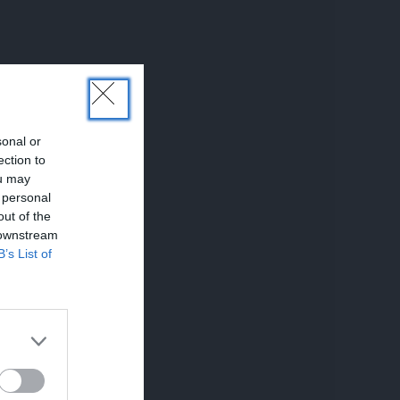
sonal or
ection to
ou may
 personal
out of the
 downstream
B’s List of
UNĀKIE