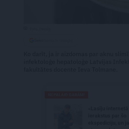
Foto: Pexels
Seko
Santa.lv Google
Ko darīt, ja ir aizdomas par aknu slimī
infektoloģe hepatoloģe Latvijas Infekt
fakultātes docente Ieva Tolmane.
NEPALAID GARĀM!
«Lasīju internetā
ierakstus par šo
ekspedīciju, un j