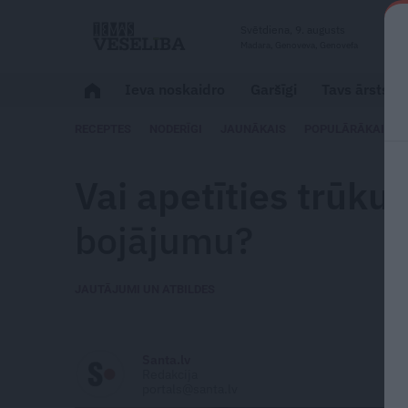
Svētdiena, 9. augusts
Madara, Genoveva, Genovefa
Ieva noskaidro
Garšīgi
Tavs ārsts
RECEPTES
NODERĪGI
JAUNĀKAIS
POPULĀRĀKAIS
Vai apetīties trūku
bojājumu?
JAUTĀJUMI UN ATBILDES
Santa.lv
Redakcija
portals@santa.lv