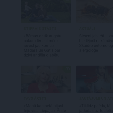
STIPRAIS STĀSTS
AKTUĀLI
«Bērnus ar tik augstu
Sirseņi jeb irši – v
cukura līmeni mēdz
biedējoši nekā nāv
ievest jau komā.»
Skaidro entomolog
Madara un Gatis par
alergoloģe
dzīvi ar dēla diabētu
TAVS ĀRSTS
«Manā kabinetā bijusi
«Tiklīdz paēdu, tā
teju visa Liepāja.» Ārste
jādodas uz tualeti.