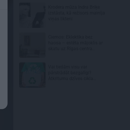
Krodera mūza Indra Briķe
izstāsta, kā režisors mainīja
viņas likteni
Ciemos: Eklektika bez
haosa – estēta mājoklis ar
skatu uz Rīgas centra
jumtiem
Vai tiešām visu var
pārstrādāt bezgalīgi?
Atkritumu dzīves cikla
neredzamā puse