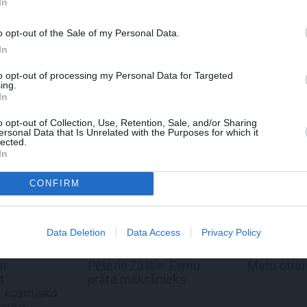
In
o opt-out of the Sale of my Personal Data.
 Santa.lv profilu vai kādu no šiem sociālo tīklu profili
In
to opt-out of processing my Personal Data for Targeted
ing.
In
o opt-out of Collection, Use, Retention, Sale, and/or Sharing
ersonal Data that Is Unrelated with the Purposes for which it
lected.
In
CONFIRM
Data Deletion
Data Access
Privacy Policy
REKLĀMRAKSTS
REKLĀMRAKSTS
Pēteris Zālītis: Esmu
Matu otrais cēliens
prāta mākslinieks