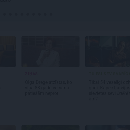
ZIŅAS
TU ESI SEV SVARĪG
Olga Dreģe atzīstas, ko
Tikai 54 veselīgi dz
s
viņa 88 gadu vecumā
gadi. Kāpēc Latvija
patiešām neprot
sievietes sevi
iztērē
t
ātri?