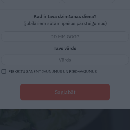
Kad ir tava dzimšanas diena?
(jubilāriem sūtām īpašus pārsteigumus)
Tavs vārds
PIEKRĪTU SAŅEMT JAUNUMUS UN PIEDĀVĀJUMUS
Saglabāt