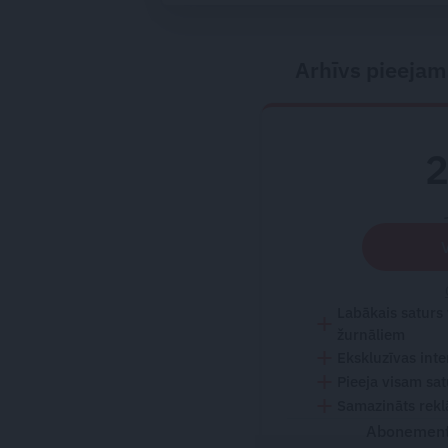
Arhīvs pieejam
Labākais saturs
žurnāliem
Ekskluzīvas inte
Pieeja visam sa
Samazināts rekl
Abonementu