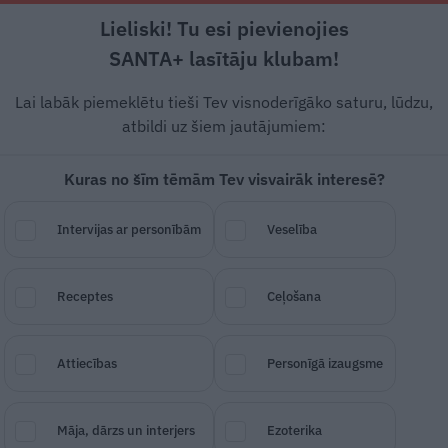
Lieliski! Tu esi pievienojies
Rīga +17°C
Daļēji apmācies, DR vējš, 1.34 m/s
SANTA+ lasītāju klubam!
Modernā medicīna
Ko darīt?
Stiprais stāsts
Svarīg
Lai labāk piemeklētu tieši Tev visnoderīgāko saturu, lūdzu,
atbildi uz šiem jautājumiem:
Kuras no šīm tēmām Tev visvairāk interesē?
ki paņēmieni
migrēnas
Intervijas ar personībām
Veselība
Receptes
Ceļošana
SAGLABĀ RAKSTU
DALĪTIES
14.
Attiecības
Personīgā izaugsme
Māja, dārzs un interjers
Ezoterika