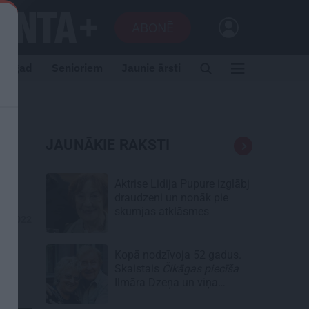
ABONĒ
i tagad
Senioriem
Jaunie ārsti
JAUNĀKIE RAKSTI
Aktrise Lidija Pupure izglābj
draudzeni un nonāk pie
skumjas atklāsmes
09.2022
Kopā nodzīvoja 52 gadus.
Skaistais
Čikāgas piecīša
Ilmāra Dzeņa un viņa
Silvijas stāsts