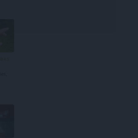
ĪBAS
ies,