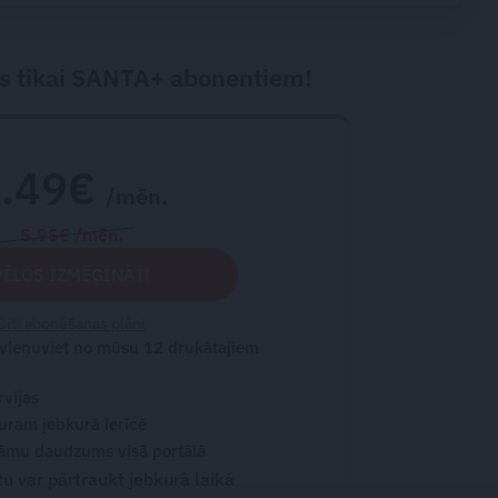
s tikai SANTA+ abonentiem!
2.49€
/mēn.
5.95€ /mēn.
VĒLOS IZMĒĢINĀT!
Citi abonēšanas plāni
 vienuviet no mūsu 12 drukātajiem
rvijas
turam jebkurā ierīcē
āmu daudzums visā portālā
 var pārtraukt jebkurā laikā