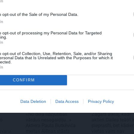
In
AKSTS
REKLĀMRAKSTS
REKLĀM
onas izlase
Kāpēc tieši tagad ir
Pieaug
o opt-out of the Sale of my Personal Data.
labākais laiks doties uz
diena R
In
Pakrojas muižas Ziedu
atmiņā
festivālu?
svinīb
to opt-out of processing my Personal Data for Targeted
ing.
In
o opt-out of Collection, Use, Retention, Sale, and/or Sharing
ersonal Data that Is Unrelated with the Purposes for which it
lected.
In
CONFIRM
Data Deletion
Data Access
Privacy Policy
DZĪVESSTĀSTS
TEĀTRIS
«No dēla līdzjūtības
Žagars atklāj, kādi
ko
vārdus nesagaidīju…»
aktieri Dailes teātrī i
Aktiera Paula Butkēviča
pieprasīti, bet kādi
svaru
meitas Alēnas stāsts
vietas vairs nav