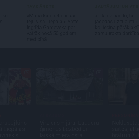
TAVS ĀRSTS
: ko
«Manā kabinetā bijusi
«Tiklīdz paēdu, tā
un
teju visa Liepāja.» Ārste
jādodas uz tualeti.»
Ingrīda Gardovska par
ko liecina pārāk akt
vairāk nekā 50 gadiem
zarnu trakta darbīb
medicīnā
S
ATRADUMS
PERSONĪBA
ārspēj kino
Virziens – jūra: Lauderu
Noklusētā
ā Liepājas
ģimenes bezbēdīgi
saites, att
uvinskis
laiskā miera osta
brāli un 7.