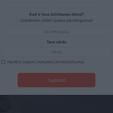
Kad ir tava dzimšanas diena?
(jubilāriem sūtām īpašus pārsteigumus)
Tavs vārds
PIEKRĪTU SAŅEMT JAUNUMUS UN PIEDĀVĀJUMUS
Saglabāt