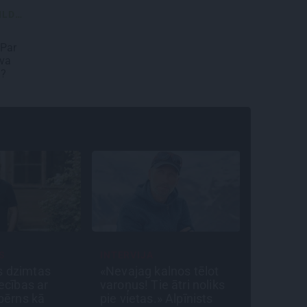
JAUTĀJUMI UN ATBILDES
 Par
īva
a?
S
INTERVIJA
CEĻOJUM
s dzimtas
«Nevajag kalnos tēlot
Draudze
iecības ar
varoņus! Tie ātri noliks
bez drā
 bērns kā
pie vietas.» Alpīnists
padomi 