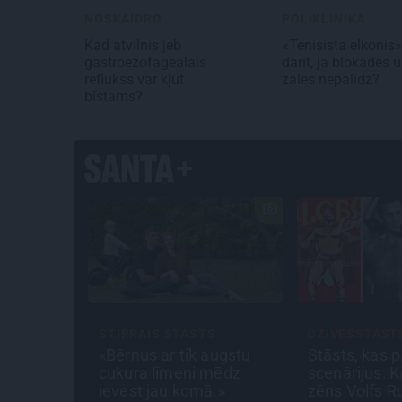
NOSKAIDRO
POLIKLĪNIKA
Kad atvilnis jeb
«Tenisista elkonis»
gastroezofageālais
darīt, ja blokādes 
reflukss var kļūt
zāles nepalīdz?
bīstams?
STIPRAIS STĀSTS
DZĪVESSTĀST
ldīgas
«Bērnus ar tik augstu
Stāsts, kas p
agalmos?
cukura līmeni mēdz
scenārijus: K
ļauts būt
ievest jau komā.»
zēns Volfs R