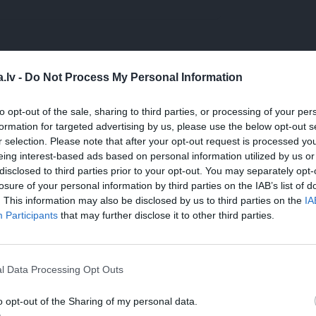
WHATSAPP
.lv -
Do Not Process My Personal Information
to opt-out of the sale, sharing to third parties, or processing of your per
formation for targeted advertising by us, please use the below opt-out s
PES
REIBONIS
r selection. Please note that after your opt-out request is processed y
 aizsargāts autortiesību objekts Autortiesību likuma izpratnē, un tā
eing interest-based ads based on personal information utilized by us or
rāk lasi
šeit
disclosed to third parties prior to your opt-out. You may separately opt-
losure of your personal information by third parties on the IAB’s list of
. This information may also be disclosed by us to third parties on the
IA
Participants
that may further disclose it to other third parties.
l Data Processing Opt Outs
o opt-out of the Sharing of my personal data.