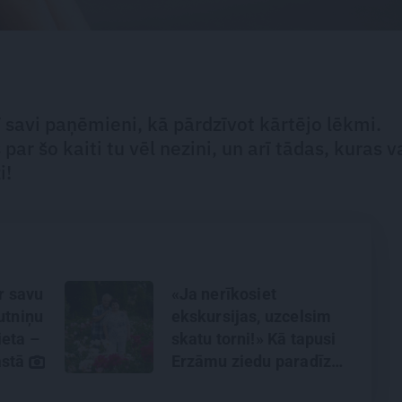
arī savi paņēmieni, kā pārdzīvot kārtējo lēkmi.
ar šo kaiti tu vēl nezini, un arī tādas, kuras v
i!
ar savu
«Ja nerīkosiet
utniņu
ekskursijas, uzcelsim
eta –
skatu torni!» Kā tapusi
astā
Erzāmu ziedu paradīze
Aizkraukles pusē