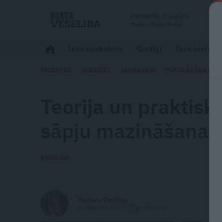
Piektdiena, 7. augusts
Madars, Alfrēds, Fredis
Ieva noskaidro
Garšīgi
Tavs ārsts
RECEPTES
NODERĪGI
JAUNĀKAIS
POPULĀRĀKAIS
Teorija un praktis
sāpju mazināšanai
VESELĪBA
Madara Ozoliņa
madara.ozolina5@gmail.com