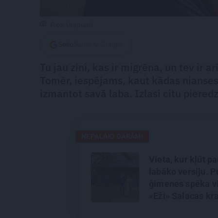
Foto: Unsplash
Seko
Santa.lv Google
Tu jau zini, kas ir migrēna, un tev ir 
Tomēr, iespējams, kaut kādas nianses p
izmantot savā laba. Izlasi citu pieredz
NEPALAID GARĀM!
Vieta, kur kļūt p
labāko versiju. P
ģimenes spēka vi
«Eži» Salacas kr