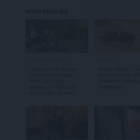
IEVAS VESELĪBA
STIPRAIS STĀSTS
AKTUĀLI
«Bērnus ar tik augstu
Sirseņi jeb irši – v
cukura līmeni mēdz
biedējoši nekā nāv
ievest jau komā.»
Skaidro entomolog
Madara un Gatis par
alergoloģe
dzīvi ar dēla diabētu