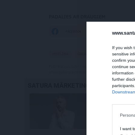
PADALIES AR DRAUGIEM
FACEBOOK
DRAUGIEM.LV
www.santa
If you wish 
sensitive in
VESELĪBA
GALVAS VESELĪBA
GALVASSĀ
confirm you
Publikācijas saturs vai tās jebkāda apjoma daļa ir
continue se
izmantošana bez izdevēja atļaujas ir aizliegta. Vai
information 
further disc
SATURA MĀRKETINGS
participants
Downstream 
Persona
I want t