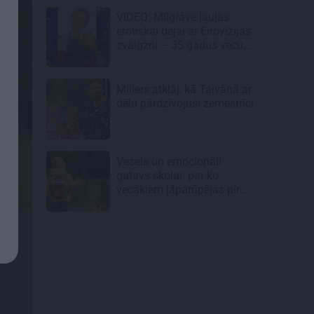
VIDEO: Mīlgrāve ļaujas
erotiskai dejai ar Eirovīzijas
zvaigzni – 35 gadus vecu
skaistuli
Millers atklāj, kā Taivānā ar
dēlu pārdzīvojuši zemestrīci
Vesels un emocionāli
gatavs skolai: par ko
vecākiem jāparūpējas pirms
mācību gada sākuma