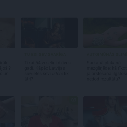
TU ESI SEV SVARĪGA
AUTOIMŪNĀS SLIM
airāk
Tikai 54 veselīgi dzīves
Sarkanā plakanā
ējoši?
gadi. Kāpēc Latvijas
mezgliņēde: kā rīkot
s un
sievietes sevi
iztērē
tik
ja ārstēšana ilgstoši
ātri?
nedod rezultātu?