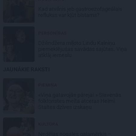
Kad atvilnis jeb gastroezofageālais
reflukss var kļūt bīstams?
PERSONĪBAS
Džilindžera mīļoto Lindu Kalniņu
piemeklējušas savādas sajūtas. Viņa
atklāj iemeslu
JAUNĀKIE RAKSTI
PIEMIŅA
«Viņa gatavojās pārejai.» Slavenās
folkloristes meita atceras Helmī
Staltes dzīves izskaņu
KULTŪRA
Nedēļas nogales galamērķis –