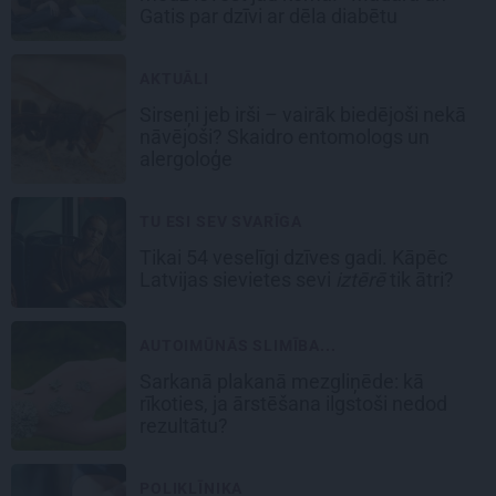
Gatis par dzīvi ar dēla diabētu
AKTUĀLI
Sirseņi jeb irši – vairāk biedējoši nekā
nāvējoši? Skaidro entomologs un
alergoloģe
TU ESI SEV SVARĪGA
Tikai 54 veselīgi dzīves gadi. Kāpēc
Latvijas sievietes sevi
iztērē
tik ātri?
AUTOIMŪNĀS SLIMĪBA...
Sarkanā plakanā mezgliņēde: kā
rīkoties, ja ārstēšana ilgstoši nedod
rezultātu?
POLIKLĪNIKA