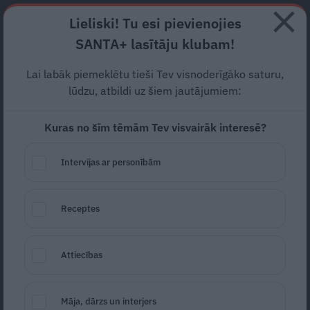
Abonē
Lieliski! Tu esi pievienojies
SANTA+ lasītāju klubam!
RECEPTES
NODERĪGI
JAUNĀKAIS
POPULĀRĀKAIS
Lai labāk piemeklētu tieši Tev visnoderīgāko saturu,
Tabletes labākam miegam –
lūdzu, atbildi uz šiem jautājumiem:
kas par tām jāzina, un kam
Kuras no šīm tēmām Tev visvairāk interesē?
tās labāk nedzert
Intervijas ar personībām
PADOMI
28.07.2025
Receptes
Indra Ozoliņa
Attiecības
Māja, dārzs un interjers