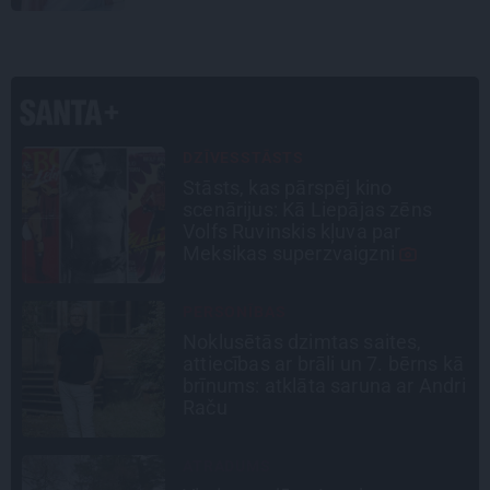
padarbojas, pavingro
DZĪVESSTĀSTS
Stāsts, kas pārspēj kino
a
scenārijus: Kā Liepājas zēns
Volfs Ruvinskis kļuva par
Meksikas superzvaigzni
PERSONĪBAS
Noklusētās dzimtas saites,
attiecības ar brāli un 7. bērns kā
la
brīnums: atklāta saruna ar Andri
Raču
ATRADUMS