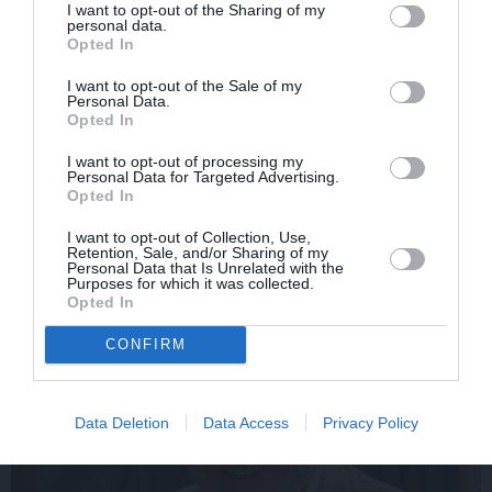
I want to opt-out of the Sharing of my
personal data.
Opted In
I want to opt-out of the Sale of my
Personal Data.
Opted In
FOTO: «Ja es šodien
CIEMOS: Kā Rukšāne
I want to opt-out of processing my
varētu satikt šo mazo
saimnieko savā lauku
Personal Data for Targeted Advertising.
zēnu…» Dons pirms
rezidencē ar dīķi un
Opted In
koncerta dalījies ļoti
stilīgo mājas bibliotēku
I want to opt-out of Collection, Use,
personiskā stāstā
Retention, Sale, and/or Sharing of my
Personal Data that Is Unrelated with the
Purposes for which it was collected.
Opted In
ZIŅAS
CONFIRM
Data Deletion
Data Access
Privacy Policy