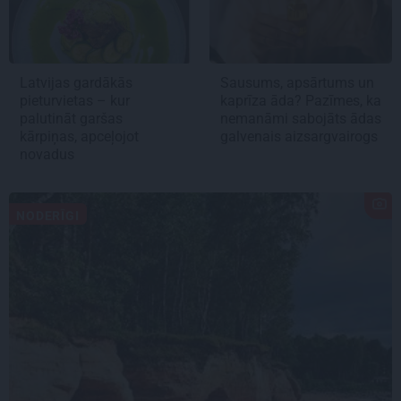
Latvijas gardākās
Sausums, apsārtums un
pieturvietas – kur
kaprīza āda? Pazīmes, ka
palutināt garšas
nemanāmi sabojāts ādas
kārpiņas, apceļojot
galvenais aizsargvairogs
novadus
NODERĪGI