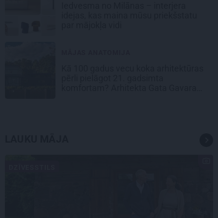
Iedvesma no Milānas – interjera
idejas, kas maina mūsu priekšstatu
par mājokļa vidi
MĀJAS ANATOMIJA
Kā 100 gadus vecu koka arhitektūras
pērli pielāgot 21. gadsimta
komfortam? Arhitekta Gata Gavara
pieredze
LAUKU MĀJA
DZĪVESSTILS