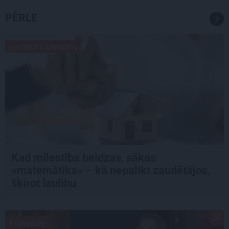
PĒRLE
LIKUMA LABIRINTI
Kad mīlestība beidzas, sākas
«matemātika» – kā nepalikt zaudētājos,
šķirot laulību
PIEREDZE