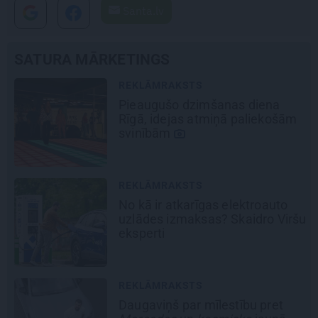
Santa.lv
SATURA MĀRKETINGS
REKLĀMRAKSTS
Pieaugušo dzimšanas diena
Rīgā, idejas atmiņā paliekošām
svinībām
REKLĀMRAKSTS
No kā ir atkarīgas elektroauto
uzlādes izmaksas? Skaidro Viršu
eksperti
REKLĀMRAKSTS
Daugaviņš par mīlestību pret