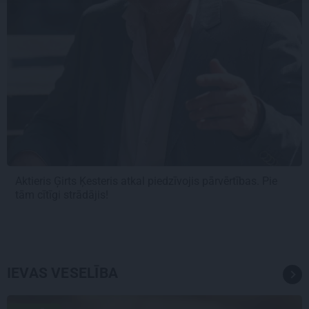
Aktieris Ģirts Ķesteris atkal piedzīvojis pārvērtības. Pie
tām cītīgi strādājis!
IEVAS VESELĪBA