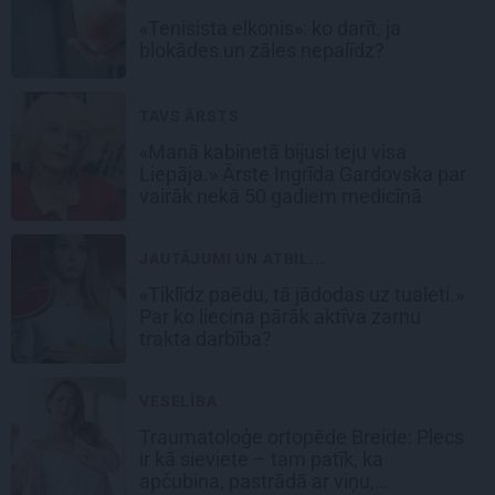
«Tenisista elkonis»: ko darīt, ja
blokādes un zāles nepalīdz?
TAVS ĀRSTS
«Manā kabinetā bijusi teju visa
Liepāja.» Ārste Ingrīda Gardovska par
vairāk nekā 50 gadiem medicīnā
JAUTĀJUMI UN ATBIL...
«Tiklīdz paēdu, tā jādodas uz tualeti.»
Par ko liecina pārāk aktīva zarnu
trakta darbība?
VESELĪBA
Traumatoloģe ortopēde Breide: Plecs
ir kā sieviete – tam patīk, ka
apčubina, pastrādā ar viņu,