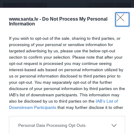
LAIKAPSTĀKĻI
www.santa.lv -
Do Not Process My Personal
Information
If you wish to opt-out of the sale, sharing to third parties, or
processing of your personal or sensitive information for
targeted advertising by us, please use the below opt-out
section to confirm your selection. Please note that after your
opt-out request is processed you may continue seeing
interest-based ads based on personal information utilized by
Par ko latviešus šodien apskauž spāņi,
us or personal information disclosed to third parties prior to
itāļi un vācieši? Viņi arī tagad gribētu būt
your opt-out. You may separately opt-out of the further
disclosure of your personal information by third parties on the
Latvijā
IAB’s list of downstream participants. This information may
also be disclosed by us to third parties on the
IAB’s List of
Downstream Participants
that may further disclose it to other
third parties.
ĢIMENE
SLAVENĪBAS
Personal Data Processing Opt Outs