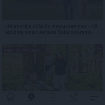
«Mums bija dūša šo visu uzņemties.» Kā
atdzima senā viensēta Salacas krastā
GRIBU DZĪVOT ZAĻĀK
«Dacīt, vai tu vispār ravē?» Kā saskaņā ar
GALVENĀ
KLAUSIES
IENĀC
PADALĪTIES
VAIRĀK