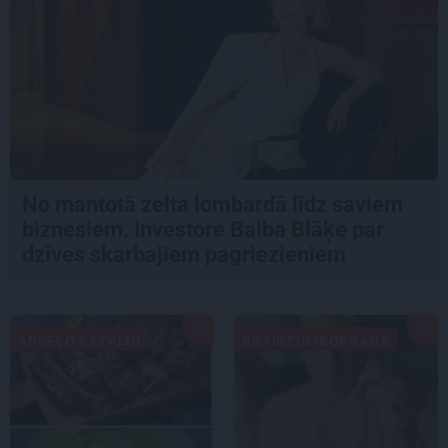
No mantotā zelta lombardā līdz saviem
biznesiem. Investore Baiba Blāķe par
dzīves skarbajiem pagriezieniem
APCEĻO LATVIJU
SKAISTUMKOPŠANA