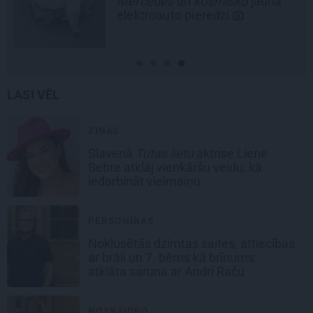
Mercedes
un
kosmisko
jaunā
elektroauto pieredzi
LASI VĒL
ZIŅAS
Slavenā
Tutas lietu
aktrise Liene
Sebre atklāj vienkāršu veidu, kā
iedarbināt vielmaiņu
PERSONĪBAS
Noklusētās dzimtas saites, attiecības
ar brāli un 7. bērns kā brīnums:
atklāta saruna ar Andri Raču
NOSKAIDRO