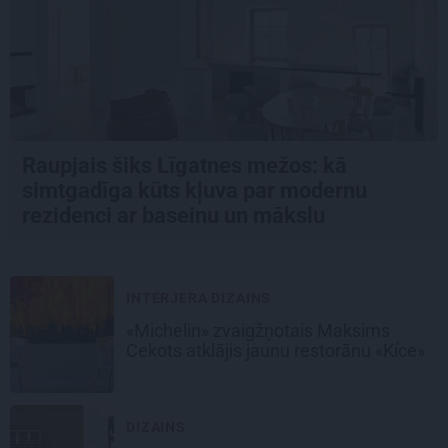
Raupjais šiks Līgatnes mežos: kā
simtgadīga kūts kļuva par modernu
rezidenci ar baseinu un mākslu
INTERJERA DIZAINS
«Michelin» zvaigžņotais Maksims
Cekots atklājis jaunu restorānu «Kíce»
DIZAINS