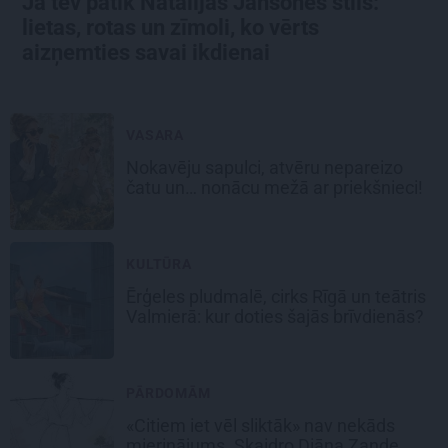
Ja tev patīk Natālijas Jansones stils:
lietas, rotas un zīmoli, ko vērts
aizņemties savai ikdienai
VASARA
Nokavēju sapulci, atvēru nepareizo
čatu un… nonācu mežā ar priekšnieci!
KULTŪRA
Ērģeles pludmalē, cirks Rīgā un teātris
Valmierā: kur doties šajās brīvdienās?
PĀRDOMĀM
«Citiem iet vēl sliktāk» nav nekāds
mierinājums. Skaidro Diāna Zande