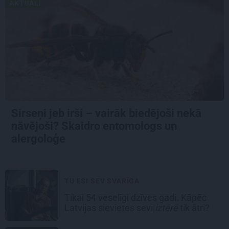
AKTUĀLI
Sirseņi jeb irši – vairāk biedējoši nekā
nāvējoši? Skaidro entomologs un
alergoloģe
TU ESI SEV SVARĪGA
Tikai 54 veselīgi dzīves gadi. Kāpēc
Latvijas sievietes sevi
iztērē
tik ātri?