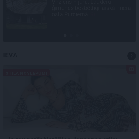
Virziens – jūra: Lauderu
ģimenes bezbēdīgi laiskā miera
osta Pūrciemā
IEVA
STILA NOSLĒPUMI