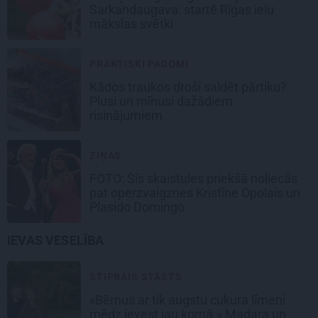
Sarkandaugava: startē Rīgas ielu
mākslas svētki
PRAKTISKI PADOMI
Kādos traukos droši saldēt pārtiku?
Plusi un mīnusi dažādiem
risinājumiem
ZIŅAS
FOTO: Šīs skaistules priekšā noliecās
pat operzvaigznes Kristīne Opolais un
Plasido Domingo
IEVAS VESELĪBA
STIPRAIS STĀSTS
«Bērnus ar tik augstu cukura līmeni
mēdz ievest jau komā.» Madara un