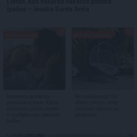
Lietas, kas vasaras vakarus padara
īpašus – iesaka Santa Anča
PSIHOLOĢIJA
ATPŪTA VASARĀ
Mūsdienu epidēmija –
No saulessarga līdz
pieskārienu bads. Kāpēc
ērtam zvilnim: stilīgi
platonisks glāsts reizēm
atradumi dārzam un
ir svarīgāks par seksuālu
pludmalei
tuvību