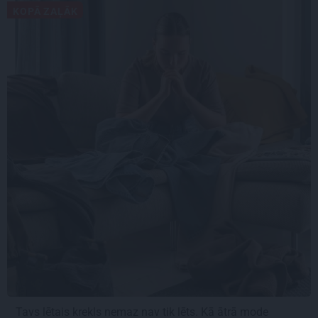
KOPĀ ZAĻĀK
Tavs lētais krekls nemaz nav tik lēts. Kā ātrā mode