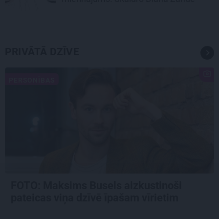
PRIVĀTĀ DZĪVE
PERSONĪBAS
FOTO: Maksims Busels aizkustinoši
pateicas viņa dzīvē īpašam vīrietim