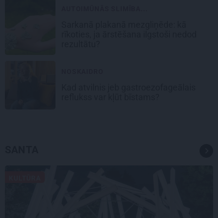
AUTOIMŪNĀS SLIMĪBA...
Sarkanā plakanā mezgliņēde: kā
rīkoties, ja ārstēšana ilgstoši nedod
rezultātu?
NOSKAIDRO
Kad atvilnis jeb gastroezofageālais
reflukss var kļūt bīstams?
SANTA
KULTŪRA