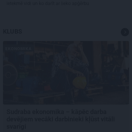
ietekmē vidi un ko darīt ar lieko apģērbu
KLUBS
EKONOMIKA
Sudraba ekonomika – kāpēc darba
devējiem vecāki darbinieki kļūst vitāli
svarīgi