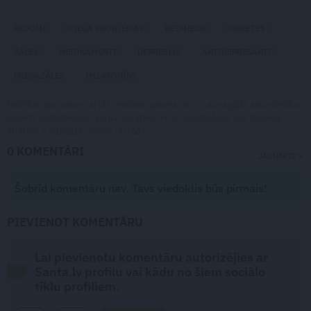
PADOMI
MIEGA PROBLĒMAS
BEZMIEGS
TABLETES
ZĀLES
MEDIKAMENTI
DEPRESIJA
ANTIDEPRESANTI
MIEGAZĀLES
MELATONĪNS
Publikācijas saturs vai tās jebkāda apjoma daļa ir aizsargāts autortiesību
objekts Autortiesību likuma izpratnē, un tā izmantošana bez izdevēja
atļaujas ir aizliegta. Vairāk lasi
šeit
0 KOMENTĀRI
JAUNĀKIE
Šobrīd komentāru nav. Tavs viedoklis būs pirmais!
PIEVIENOT KOMENTĀRU
Lai pievienotu komentāru autorizējies ar
Santa.lv profilu vai kādu no šiem sociālo
tīklu profiliem.