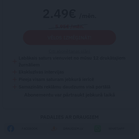
2.49€
/mēn.
5.95€ /mēn.
VĒLOS IZMĒĢINĀT!
Citi abonēšanas plāni
Labākais saturs vienuviet no mūsu 12 drukātajiem
žurnāliem
Ekskluzīvas intervijas
Pieeja visam saturam jebkurā ierīcē
Samazināts reklāmu daudzums visā portālā
Abonementu var pārtraukt jebkurā laikā
PADALIES AR DRAUGIEM
FACEBOOK
DRAUGIEM.LV
WHATSAPP