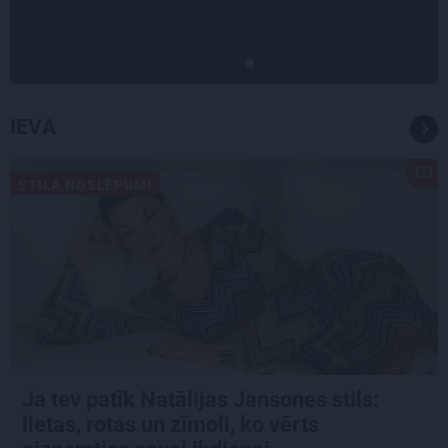
Timrota
IEVA
STILA NOSLĒPUMI
Ja tev patīk Natālijas Jansones stils:
lietas, rotas un zīmoli, ko vērts