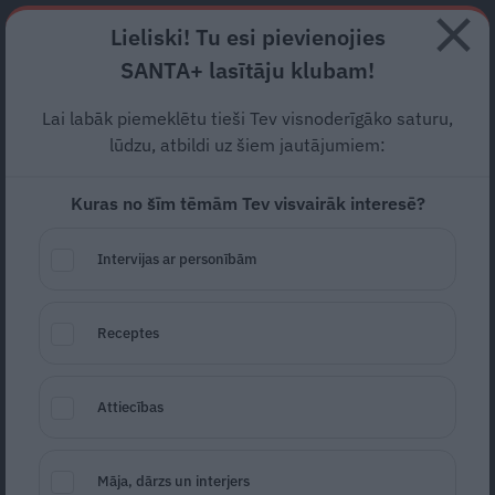
Abonē
Lieliski! Tu esi pievienojies
SANTA+ lasītāju klubam!
RECEPTES
NODERĪGI
JAUNĀKAIS
POPULĀRĀKAIS
Lai labāk piemeklētu tieši Tev visnoderīgāko saturu,
Kas asins analīzēs
lūdzu, atbildi uz šiem jautājumiem:
jāpārbauda,
lai zinātu, vai
Kuras no šīm tēmām Tev visvairāk interesē?
aknas veselas? Un kad
Intervijas ar personībām
jāveic padziļinātas analīzes?
PADOMI
21.04.2025
Receptes
Arta Lāce
Attiecības
Māja, dārzs un interjers