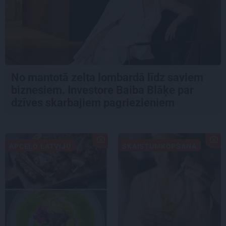
No mantotā zelta lombardā līdz saviem
biznesiem. Investore Baiba Blāķe par
dzīves skarbajiem pagriezieniem
APCEĻO LATVIJU
SKAISTUMKOPŠANA