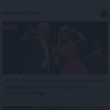
PRIVĀTĀ DZĪVE
ZIŅAS
FOTO: Šīs skaistules priekšā noliecās pat
operzvaigznes Kristīne Opolais un
Plasido Domingo