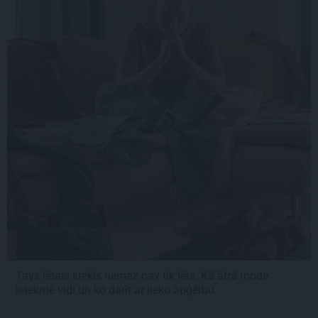
Tavs lētais krekls nemaz nav tik lēts. Kā ātrā mode
ietekmē vidi un ko darīt ar lieko apģērbu