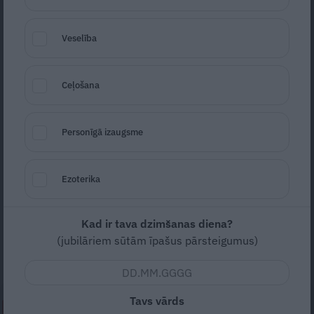
Veselība
Ceļošana
Personīgā izaugsme
Foto: Aslysun/Shutterstock.com
Seko
Santa.lv Google
Ezoterika
Par aknu labsajūtu iespējams pārliecināties
ar pavisam vienkāršām asins analīzēm,
Kad ir tava dzimšanas diena?
kuras nozīmē ģimenes ārsts. Stāsta
(jubilāriem sūtām īpašus pārsteigumus)
laboratorijas ārste Jana Osīte.
Tavs vārds
NEPALAID GARĀM!