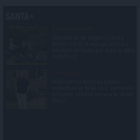
ATRADUMS
Virziens – jūra: Lauderu
ģimenes bezbēdīgi laiskā miera
la
osta Pūrciemā
CEĻOJUMA PLĀNS
Draudzeņu ceļojums bez
ā
drāmām: noderīgi padomi
i
plānošanai un 16 galamērķu
idejas
INTERVIJA
Tumši samtaina balss un
tērauda mugurkauls. Raimonda
Paula jaunā mūza – Gerda