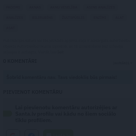
PADOMI
AKNAS
AKNU VESELĪBA
ASINS ANALĪZES
ANALĪZES
BILIRUBĪNS
ŽULTSPŪSLIS
ENZĪMI
ALAT
ASAT
Publikācijas saturs vai tās jebkāda apjoma daļa ir aizsargāts autortiesību
objekts Autortiesību likuma izpratnē, un tā izmantošana bez izdevēja
atļaujas ir aizliegta. Vairāk lasi
šeit
0 KOMENTĀRI
JAUNĀKIE
Šobrīd komentāru nav. Tavs viedoklis būs pirmais!
PIEVIENOT KOMENTĀRU
Lai pievienotu komentāru autorizējies ar
Santa.lv profilu vai kādu no šiem sociālo
tīklu profiliem.
Santa.lv