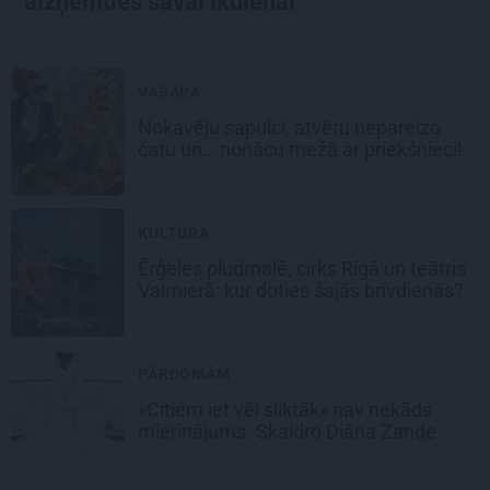
aizņemties savai ikdienai
VASARA
Nokavēju sapulci, atvēru nepareizo
čatu un… nonācu mežā ar priekšnieci!
KULTŪRA
Ērģeles pludmalē, cirks Rīgā un teātris
Valmierā: kur doties šajās brīvdienās?
PĀRDOMĀM
«Citiem iet vēl sliktāk» nav nekāds
mierinājums. Skaidro Diāna Zande