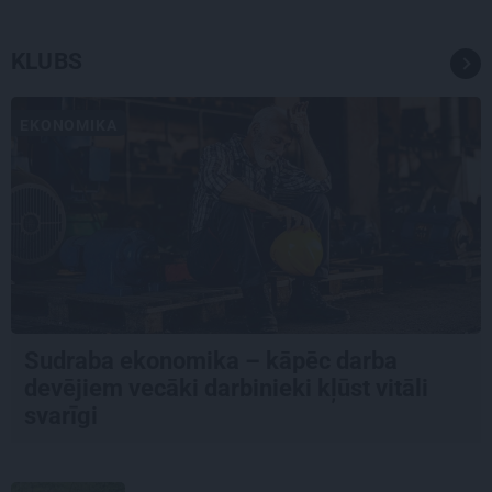
KLUBS
EKONOMIKA
Sudraba ekonomika – kāpēc darba
devējiem vecāki darbinieki kļūst vitāli
svarīgi