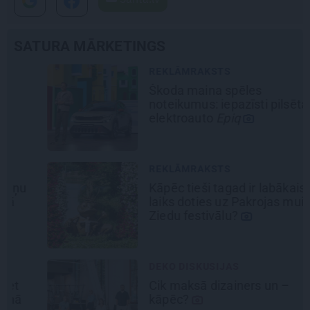
SATURA MĀRKETINGS
REKLĀMRAKSTS
Škoda maina spēles
noteikumus: iepazīsti pilsētas
elektroauto
Epiq
REKLĀMRAKSTS
Kāpēc tieši tagad ir labākais
laiks doties uz Pakrojas muižas
Ziedu festivālu?
DEKO DISKUSIJAS
Cik maksā dizainers un –
kāpēc?