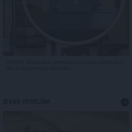
CIEMOS: Kā Rukšāne saimnieko savā lauku rezidencē ar
dīķi un stilīgo mājas bibliotēku
IEVAS VESELĪBA
AKTUĀLI