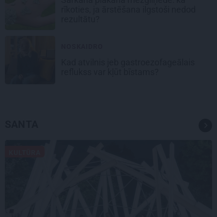
rīkoties, ja ārstēšana ilgstoši nedod
rezultātu?
NOSKAIDRO
Kad atvilnis jeb gastroezofageālais
reflukss var kļūt bīstams?
SANTA
KULTŪRA