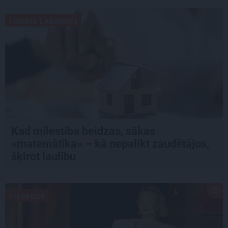
LIKUMA LABIRINTI
Kad mīlestība beidzas, sākas
«matemātika» – kā nepalikt zaudētājos,
šķirot laulību
PIEREDZE