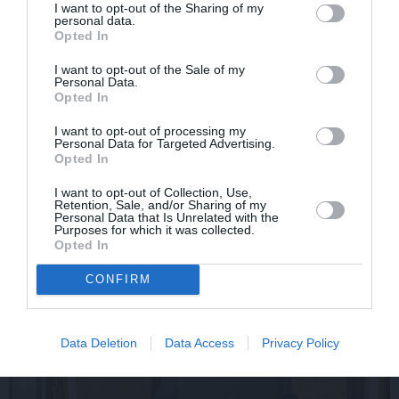
I want to opt-out of the Sharing of my
personal data.
Opted In
I want to opt-out of the Sale of my
Par ko latviešus šodien
FOTO: «Ja es šodien
Personal Data.
apskauž spāņi, itāļi un
varētu satikt šo mazo
Opted In
vācieši? Viņi arī tagad
zēnu…» Dons pirms
gribētu būt Latvijā
koncerta dalījies ļoti
I want to opt-out of processing my
Personal Data for Targeted Advertising.
personiskā stāstā
Opted In
I want to opt-out of Collection, Use,
Retention, Sale, and/or Sharing of my
SLAVENĪBAS
Personal Data that Is Unrelated with the
Purposes for which it was collected.
Opted In
CONFIRM
Data Deletion
Data Access
Privacy Policy