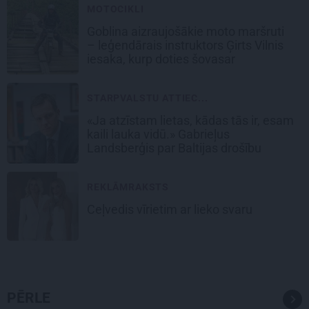
MOTOCIKLI
Goblina aizraujošākie moto maršruti
– leģendārais instruktors Ģirts Vilnis
iesaka, kurp doties šovasar
STARPVALSTU ATTIEC...
«Ja atzīstam lietas, kādas tās ir, esam
kaili lauka vidū.» Gabrieļus
Landsberģis par Baltijas drošību
REKLĀMRAKSTS
Ceļvedis vīrietim ar lieko svaru
PĒRLE