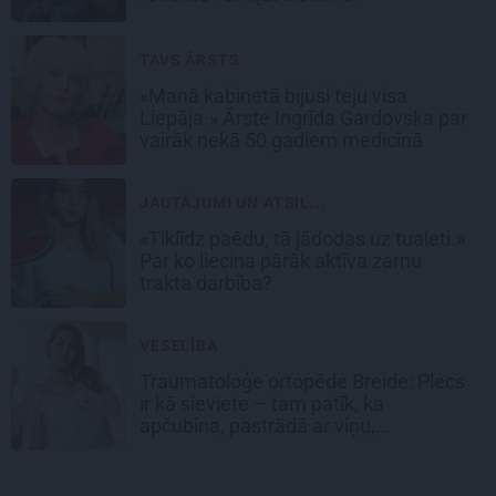
TAVS ĀRSTS
«Manā kabinetā bijusi teju visa
Liepāja.» Ārste Ingrīda Gardovska par
vairāk nekā 50 gadiem medicīnā
JAUTĀJUMI UN ATBIL...
«Tiklīdz paēdu, tā jādodas uz tualeti.»
Par ko liecina pārāk aktīva zarnu
trakta darbība?
VESELĪBA
Traumatoloģe ortopēde Breide: Plecs
ir kā sieviete – tam patīk, ka
apčubina, pastrādā ar viņu,
padarbojas, pavingro