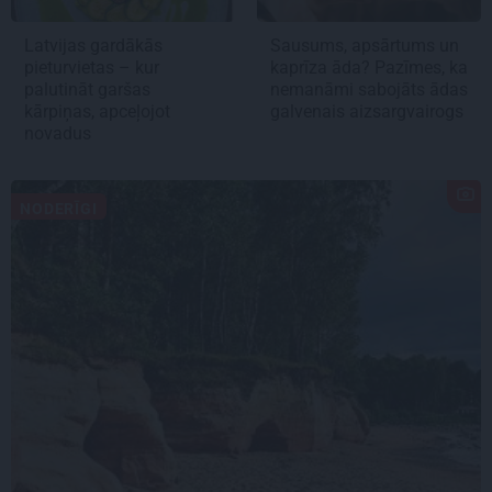
Latvijas gardākās
Sausums, apsārtums un
pieturvietas – kur
kaprīza āda? Pazīmes, ka
palutināt garšas
nemanāmi sabojāts ādas
kārpiņas, apceļojot
galvenais aizsargvairogs
novadus
NODERĪGI