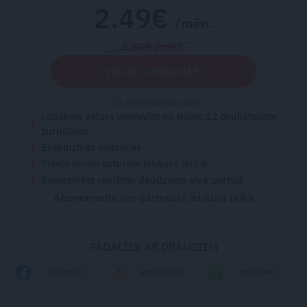
2.49€
/mēn.
5.95€ /mēn.
VĒLOS IZMĒĢINĀT!
Citi abonēšanas plāni
Labākais saturs vienuviet no mūsu 12 drukātajiem
žurnāliem
Ekskluzīvas intervijas
Pieeja visam saturam jebkurā ierīcē
Samazināts reklāmu daudzums visā portālā
Abonementu var pārtraukt jebkurā laikā
PADALIES AR DRAUGIEM
FACEBOOK
DRAUGIEM.LV
WHATSAPP