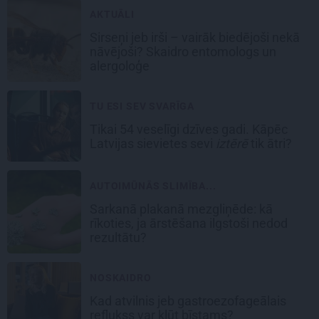
AKTUĀLI
Sirseņi jeb irši – vairāk biedējoši nekā
nāvējoši? Skaidro entomologs un
alergoloģe
TU ESI SEV SVARĪGA
Tikai 54 veselīgi dzīves gadi. Kāpēc
Latvijas sievietes sevi
iztērē
tik ātri?
AUTOIMŪNĀS SLIMĪBA...
Sarkanā plakanā mezgliņēde: kā
rīkoties, ja ārstēšana ilgstoši nedod
rezultātu?
NOSKAIDRO
Kad atvilnis jeb gastroezofageālais
reflukss var kļūt bīstams?