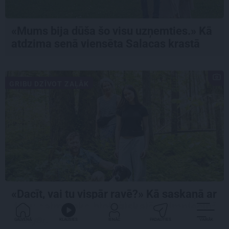
«Mums bija dūša šo visu uzņemties.» Kā
atdzima senā viensēta Salacas krastā
GRIBU DZĪVOT ZAĻĀK
«Dacīt, vai tu vispār ravē?» Kā saskaņā ar
dabu saimnieko bioloģiskajā saimniecībā
Mazjāņi
GALVENĀ
KLAUSIES
IENĀC
PADALĪTIES
VAIRĀK