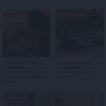
PSIHOLOĢIJA
ATPŪTA VASARĀ
Mūsdienu epidēmija –
No saulessarga līdz
pieskārienu bads. Kāpēc
ērtam zvilnim: stilīgi
platonisks glāsts reizēm
atradumi dārzam un
ir svarīgāks par seksuālu
pludmalei
tuvību
KOPĀ ZAĻĀK