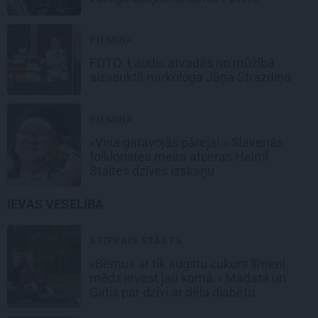
PIEMIŅA
FOTO: Ļaudis atvadās no mūžībā
aizsauktā narkologa Jāņa Strazdiņa
PIEMIŅA
«Viņa gatavojās pārejai.» Slavenās
folkloristes meita atceras Helmī
Staltes dzīves izskaņu
IEVAS VESELĪBA
STIPRAIS STĀSTS
«Bērnus ar tik augstu cukura līmeni
mēdz ievest jau komā.» Madara un
Gatis par dzīvi ar dēla diabētu