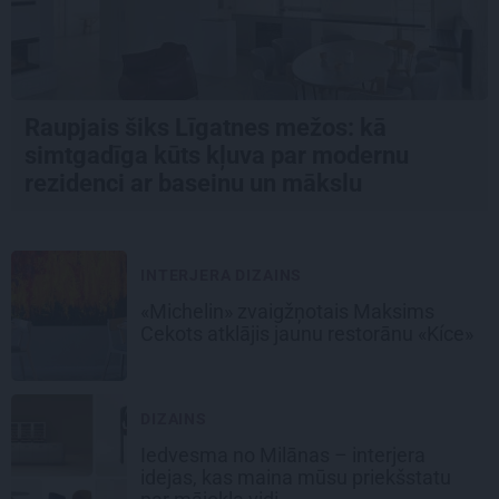
Raupjais šiks Līgatnes mežos: kā
simtgadīga kūts kļuva par modernu
rezidenci ar baseinu un mākslu
INTERJERA DIZAINS
«Michelin» zvaigžņotais Maksims
Cekots atklājis jaunu restorānu «Kíce»
DIZAINS
Iedvesma no Milānas – interjera
idejas, kas maina mūsu priekšstatu