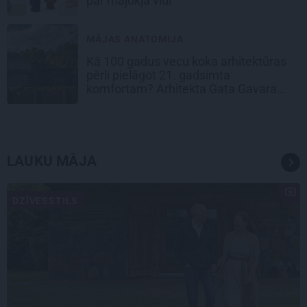
par mājokļa vidi
MĀJAS ANATOMIJA
Kā 100 gadus vecu koka arhitektūras
pērli pielāgot 21. gadsimta
komfortam? Arhitekta Gata Gavara
pieredze
LAUKU MĀJA
DZĪVESSTILS