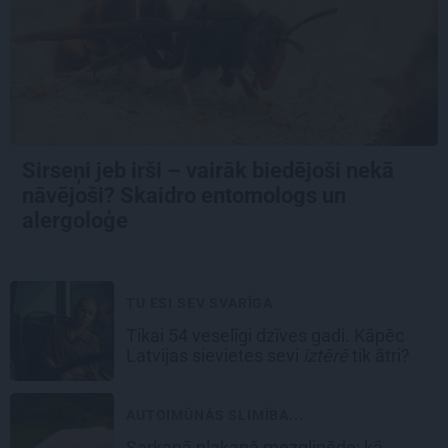
Sirseņi jeb irši – vairāk biedējoši nekā
nāvējoši? Skaidro entomologs un
alergoloģe
TU ESI SEV SVARĪGA
Tikai 54 veselīgi dzīves gadi. Kāpēc
Latvijas sievietes sevi
iztērē
tik ātri?
AUTOIMŪNĀS SLIMĪBA...
Sarkanā plakanā mezgliņēde: kā