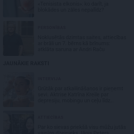
«Tenisista elkonis»: ko darīt, ja
blokādes un zāles nepalīdz?
PERSONĪBAS
Noklusētās dzimtas saites, attiecības
ar brāli un 7. bērns kā brīnums:
atklāta saruna ar Andri Raču
JAUNĀKIE RAKSTI
INTERVIJA
Grūtāk par atkailināšanos ir pieņemt
sevi. Aktrise Katrīna Kreile par
depresiju, mobingu un ceļu līdz
lielajām lomām
ATTIECĪBAS
Par ko sievas priekšā visu mūžu jutās
vainīgs dzejnieks Jānis Peters