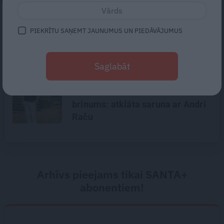
Brīnumdarītājs krucifikss,
PIEKRĪTU SAŅEMT JAUNUMUS UN PIEDĀVĀJUMUS
grāmatu 92 gadu trimda un
klostera saldējums – Viļānu
klostera aizkulises
Saglabāt
Noklusētās dzimtas saites,
attiecības ar brāli un 7. bērns kā
brīnums: atklāta saruna ar Andri
Raču
Arhīvs pieejams tikai SANTA+
abonentiem!