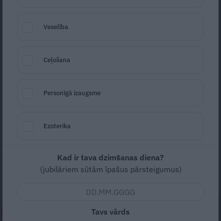
Veselība
Ceļošana
Foto: Shutterstock
Personīgā izaugsme
Seko
Santa.lv Google
Lai spētu ieelpot ar pilnu krūti, jātiek vaļā
Ezoterika
no savas bronhiālās astmas. Kā to izdarīt?
Konsultē Dr. Antra Beķere, pneimonoloģe
Kad ir tava dzimšanas diena?
alergoloģe Rīgas Austrumu klīniskajā
(jubilāriem sūtām īpašus pārsteigumus)
universitātes slimnīcā.
Tavs vārds
NEPALAID GARĀM!