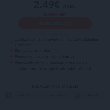
2.49€
/mēn.
5.95€ /mēn.
VĒLOS IZMĒĢINĀT!
Citi abonēšanas plāni
Labākais saturs vienuviet no mūsu 12 drukātajiem
žurnāliem
Ekskluzīvas intervijas
Pieeja visam saturam jebkurā ierīcē
Samazināts reklāmu daudzums visā portālā
Abonementu var pārtraukt jebkurā laikā
PADALIES AR DRAUGIEM
FACEBOOK
DRAUGIEM.LV
WHATSAPP