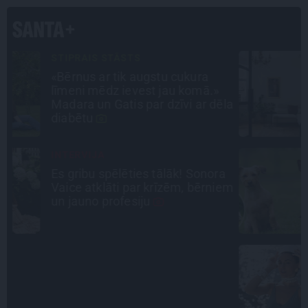
PROFESIONĀLS INTERJERS
Ciemos: Eklektika bez haosa –
estēta mājoklis ar skatu uz
la
Rīgas centra jumtiem
SLAVENĪBU MĪLUĻI
a
«Cilvēki mēdz sāpināt, bet suns
em
mīl, neskatoties ne uz ko.»
Nikolaja Puzikova un sievas
Gitas mīlules – Faira un Late
INTERVIJA
Grūtāk par atkailināšanos ir
pieņemt sevi. Aktrise Katrīna
Kreile par depresiju, mobingu un