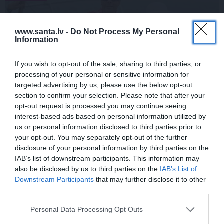
www.santa.lv -
Do Not Process My Personal
Information
If you wish to opt-out of the sale, sharing to third parties, or
processing of your personal or sensitive information for
targeted advertising by us, please use the below opt-out
section to confirm your selection. Please note that after your
Pirmā reize 70 gados! Šovmenim
opt-out request is processed you may continue seeing
Leonam Zviedrim draudzene sagādā
interest-based ads based on personal information utilized by
us or personal information disclosed to third parties prior to
ekskluzīvu dāvanu
your opt-out. You may separately opt-out of the further
disclosure of your personal information by third parties on the
IAB’s list of downstream participants. This information may
also be disclosed by us to third parties on the
IAB’s List of
STILS
ATMIŅU STĀSTS
Downstream Participants
that may further disclose it to other
third parties.
Personal Data Processing Opt Outs