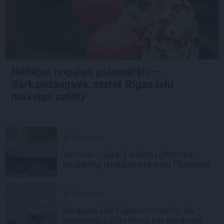
Nedēļas nogales galamērķis –
Sarkandaugava: startē Rīgas ielu
mākslas svētki
ATRADUMS
Virziens – jūra: Lauderu ģimenes
bezbēdīgi laiskā miera osta Pūrciemā
ATRADUMS
Raupjais šiks Līgatnes mežos: kā
simtgadīga kūts kļuva par modernu