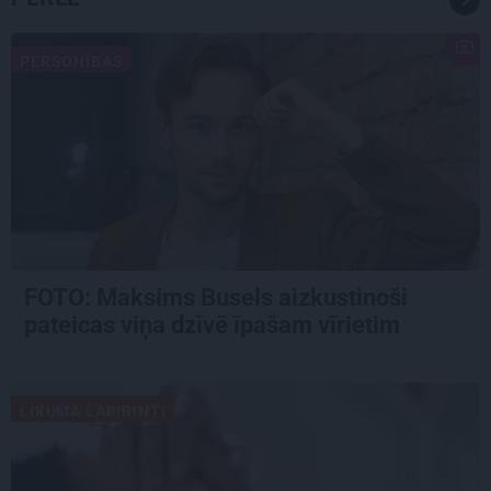
PERSONĪBAS
FOTO: Maksims Busels aizkustinoši
pateicas viņa dzīvē īpašam vīrietim
LIKUMA LABIRINTI