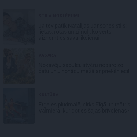
STILA NOSLĒPUMI
Ja tev patīk Natālijas Jansones stils:
lietas, rotas un zīmoli, ko vērts
aizņemties savai ikdienai
VASARA
Nokavēju sapulci, atvēru nepareizo
čatu un… nonācu mežā ar priekšnieci!
KULTŪRA
Ērģeles pludmalē, cirks Rīgā un teātris
Valmierā: kur doties šajās brīvdienās?