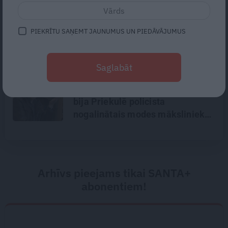
«Esmu plānojis līdz tiem simtu
desmit izvilkt.» Ar mikroķirurga
PIEKRĪTU SAŅEMT JAUNUMUS UN PIEDĀVĀJUMUS
precizitāti un lauku rūdījumu –
acu ārsts Juris Vanags
Saglabāt
«Todien viņš devās apciemot
mammu…» Draugi stāsta, kāds
bija Priekulē policista
nogalinātais modes mākslinieks
Arhīvs pieejams tikai SANTA+
abonentiem!