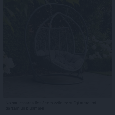
No saulessarga līdz ērtam zvilnim: stilīgi atradumi
dārzam un pludmalei