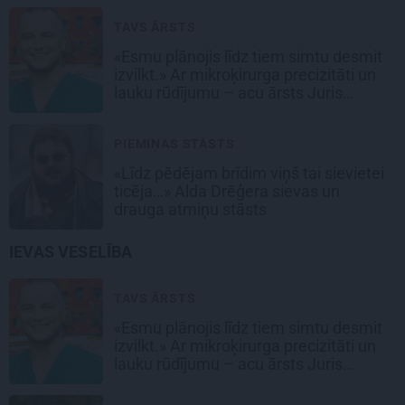
TAVS ĀRSTS
«Esmu plānojis līdz tiem simtu desmit
izvilkt.» Ar mikroķirurga precizitāti un
lauku rūdījumu – acu ārsts Juris
Vanags
PIEMIŅAS STĀSTS
«Līdz pēdējam brīdim viņš tai sievietei
ticēja…» Alda Drēģera sievas un
drauga atmiņu stāsts
IEVAS VESELĪBA
TAVS ĀRSTS
«Esmu plānojis līdz tiem simtu desmit
izvilkt.» Ar mikroķirurga precizitāti un
lauku rūdījumu – acu ārsts Juris
Vanags