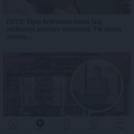
FOTO:
Vijas Artmanes meita
ļauj
ielūkoties aktrises vasarnīcā. Tik daudz
atmiņu…
SLAVENĪBAS
CIEMOS: Kā Rukšāne saimnieko savā
GALVENĀ
KLAUSIES
IENĀC
PADALĪTIES
VAIRĀK
lauku rezidencē ar dīķi un stilīgo mājas