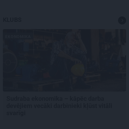
KLUBS
EKONOMIKA
Sudraba ekonomika – kāpēc darba
devējiem vecāki darbinieki kļūst vitāli
svarīgi