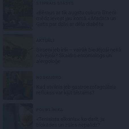
STIPRAIS STĀSTS
«Bērnus ar tik augstu cukura līmeni
mēdz ievest jau komā.» Madara un
Gatis par dzīvi ar dēla diabētu
AKTUĀLI
Sirseņi jeb irši – vairāk biedējoši nekā
nāvējoši? Skaidro entomologs un
alergoloģe
NOSKAIDRO
Kad atvilnis jeb gastroezofageālais
reflukss var kļūt bīstams?
POLIKLĪNIKA
«Tenisista elkonis»: ko darīt, ja
blokādes un zāles nepalīdz?