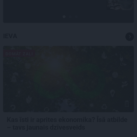
ceļu līdz lielajām lomām
IEVA
DOMĀT ZAĻI
Kas īsti ir aprites ekonomika? Īsā atbilde
– tavs jaunais dzīvesveids