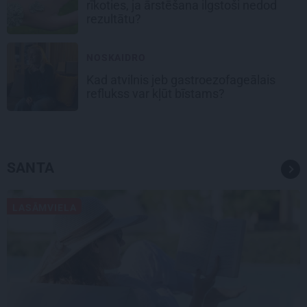
rīkoties, ja ārstēšana ilgstoši nedod
rezultātu?
NOSKAIDRO
Kad atvilnis jeb gastroezofageālais
reflukss var kļūt bīstams?
SANTA
LASĀMVIELA