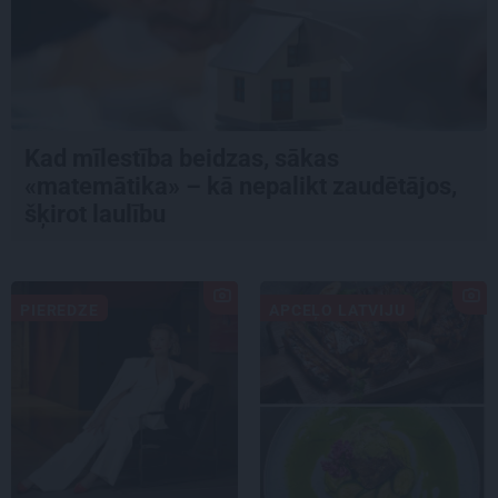
Kad mīlestība beidzas, sākas
«matemātika» – kā nepalikt zaudētājos,
šķirot laulību
PIEREDZE
APCEĻO LATVIJU