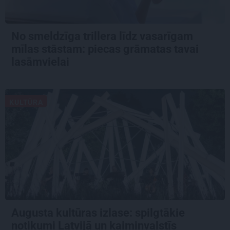
No smeldzīga trillera līdz vasarīgam
mīlas stāstam: piecas grāmatas tavai
lasāmvielai
KULTŪRA
Augusta kultūras izlase: spilgtākie
notikumi Latvijā un kaimiņvalstīs