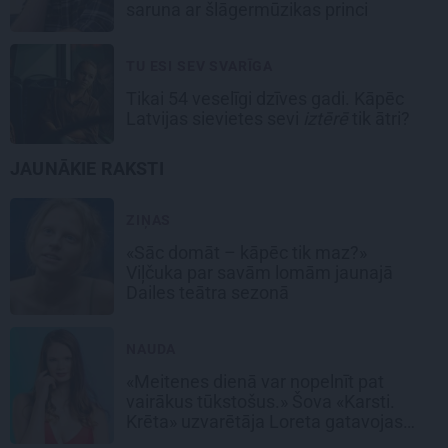
saruna ar šlāgermūzikas princi
TU ESI SEV SVARĪGA
Tikai 54 veselīgi dzīves gadi. Kāpēc
Latvijas sievietes sevi
iztērē
tik ātri?
JAUNĀKIE RAKSTI
ZIŅAS
«Sāc domāt – kāpēc tik maz?»
Viļčuka par savām lomām jaunajā
Dailes teātra sezonā
NAUDA
«Meitenes dienā var nopelnīt pat
vairākus tūkstošus.» Šova «Karsti.
Krēta» uzvarētāja Loreta gatavojas
sapņu darbam