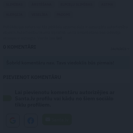
SLIMĪBAS
ĀRSTĒŠANA
ELPCEĻU SLIMĪBAS
ASTMA
ALERĢIJA
VESELĪBA
PADOMI
Publikācijas saturs vai tās jebkāda apjoma daļa ir aizsargāts autortiesību
objekts Autortiesību likuma izpratnē, un tā izmantošana bez izdevēja
atļaujas ir aizliegta. Vairāk lasi
šeit
0 KOMENTĀRI
JAUNĀKIE
Šobrīd komentāru nav. Tavs viedoklis būs pirmais!
PIEVIENOT KOMENTĀRU
Lai pievienotu komentāru autorizējies ar
Santa.lv profilu vai kādu no šiem sociālo
tīklu profiliem.
Santa.lv