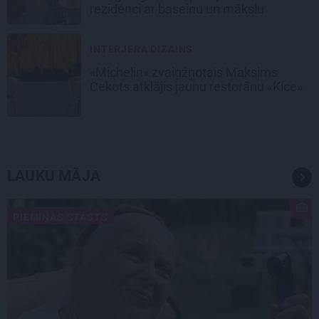
rezidenci ar baseinu un mākslu
INTERJERA DIZAINS
«Michelin» zvaigžņotais Maksims
Cekots atklājis jaunu restorānu «Kíce»
LAUKU MĀJA
PIEMIŅAS STĀSTS