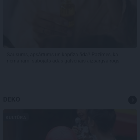
Sausums, apsārtums un kaprīza āda? Pazīmes, ka
nemanāmi sabojāts ādas galvenais aizsargvairogs
DEKO
KULTŪRA