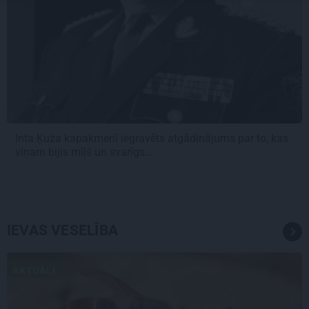
Inta Ķuža kapakmenī iegravēts atgādinājums par to, kas
viņam bijis mīļš un svarīgs…
IEVAS VESELĪBA
AKTUĀLI