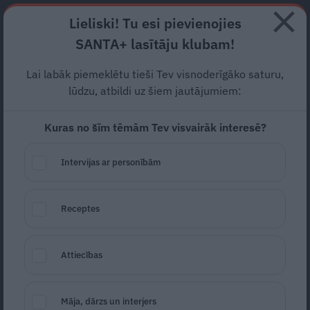
Abonē
Lieliski! Tu esi pievienojies
SANTA+ lasītāju klubam!
RECEPTES
NODERĪGI
JAUNĀKAIS
POPULĀRĀKAIS
Lai labāk piemeklētu tieši Tev visnoderīgāko saturu,
Ievelc pilnu krūti svaiga
lūdzu, atbildi uz šiem jautājumiem:
gaisa!
Bronhiālās astmas
Kuras no šīm tēmām Tev visvairāk interesē?
nemocīta…
Intervijas ar personībām
SLIMĪBAS
10.04.2021
Receptes
Anda Hailova
Attiecības
Māja, dārzs un interjers