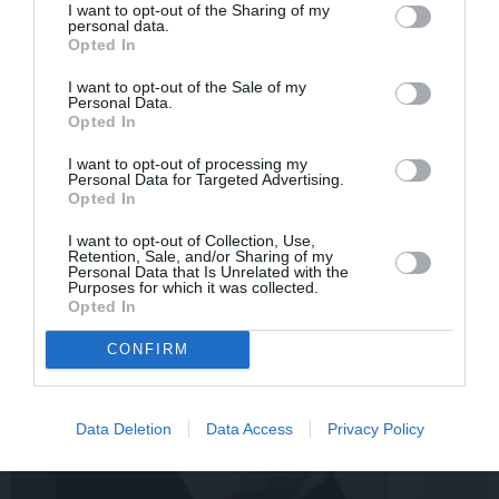
I want to opt-out of the Sharing of my
personal data.
Opted In
I want to opt-out of the Sale of my
Personal Data.
Mīlgrāve parāda, kādu
Krodera mūza Indra Briķe
Opted In
stila odziņu aizņēmusies
izstāsta, kā režisors
no Laimas Vaikules. Jau
mainīja viņas likteni
I want to opt-out of processing my
sen tādu gribējusi!
Personal Data for Targeted Advertising.
Opted In
I want to opt-out of Collection, Use,
PIEMIŅAS STĀSTS
Retention, Sale, and/or Sharing of my
Personal Data that Is Unrelated with the
Purposes for which it was collected.
Opted In
CONFIRM
Data Deletion
Data Access
Privacy Policy