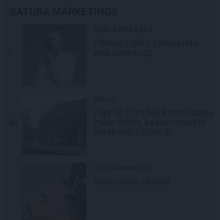
SATURA MĀRKETINGS
REKLĀMRAKSTS
Pēteris Zālītis: Esmu prāta
mākslinieks
MĀJA
Līga un Ēriks būvē savu sapņu
šu
māju: Brīdis, kad būvobjektā
ienāk māju izjūta
REKLĀMRAKSTS
Matu otrais cēliens