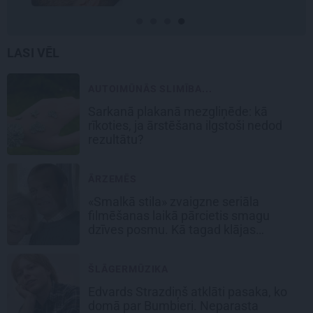
LASI VĒL
AUTOIMŪNĀS SLIMĪBA...
Sarkanā plakanā mezgliņēde: kā
rīkoties, ja ārstēšana ilgstoši nedod
rezultātu?
ĀRZEMĒS
«Smalkā stila» zvaigzne seriāla
filmēšanas laikā pārcietis smagu
dzīves posmu. Kā tagad klājas
Emetam?
ŠLĀGERMŪZIKA
Edvards Strazdiņš atklāti pasaka, ko
domā par Bumbieri. Neparasta