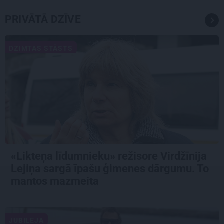
PRIVĀTĀ DZĪVE
DZIMTAS STĀSTS
«Likteņa līdumnieku» režisore Virdžīnija
Lejiņa sargā īpašu ģimenes dārgumu. To
mantos mazmeita
JUBILEJA