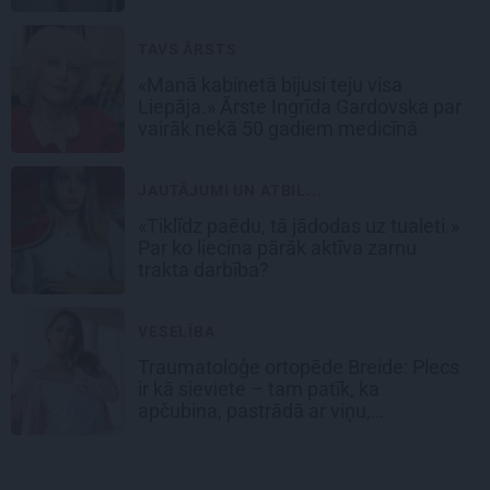
TAVS ĀRSTS
«Manā kabinetā bijusi teju visa
Liepāja.» Ārste Ingrīda Gardovska par
vairāk nekā 50 gadiem medicīnā
JAUTĀJUMI UN ATBIL...
«Tiklīdz paēdu, tā jādodas uz tualeti.»
Par ko liecina pārāk aktīva zarnu
trakta darbība?
VESELĪBA
Traumatoloģe ortopēde Breide: Plecs
ir kā sieviete – tam patīk, ka
apčubina, pastrādā ar viņu,
padarbojas, pavingro