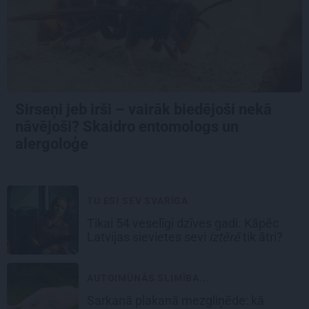
Sirseņi jeb irši – vairāk biedējoši nekā
nāvējoši? Skaidro entomologs un
alergoloģe
TU ESI SEV SVARĪGA
Tikai 54 veselīgi dzīves gadi. Kāpēc
Latvijas sievietes sevi
iztērē
tik ātri?
AUTOIMŪNĀS SLIMĪBA...
Sarkanā plakanā mezgliņēde: kā