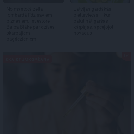
No mantotā zelta
Latvijas gardākās
lombardā līdz saviem
pieturvietas – kur
biznesiem. Investore
palutināt garšas
Baiba Blāķe par dzīves
kārpiņas, apceļojot
skarbajiem
novadus
pagriezieniem
SKAISTUMKOPŠANA