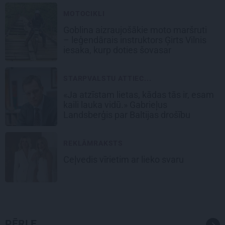
MOTOCIKLI
Goblina aizraujošākie moto maršruti
– leģendārais instruktors Ģirts Vilnis
iesaka, kurp doties šovasar
STARPVALSTU ATTIEC...
«Ja atzīstam lietas, kādas tās ir, esam
kaili lauka vidū.» Gabrieļus
Landsberģis par Baltijas drošību
REKLĀMRAKSTS
Ceļvedis vīrietim ar lieko svaru
PĒRLE