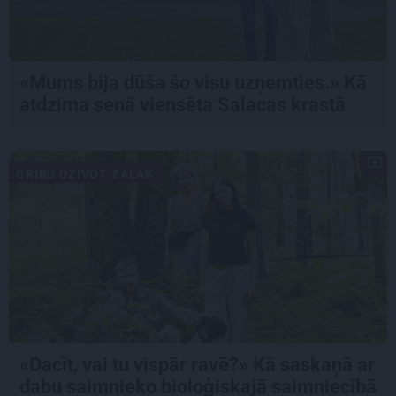
«Mums bija dūša šo visu uzņemties.» Kā
atdzima senā viensēta Salacas krastā
GRIBU DZĪVOT ZAĻĀK
«Dacīt, vai tu vispār ravē?» Kā saskaņā ar
dabu saimnieko bioloģiskajā saimniecībā