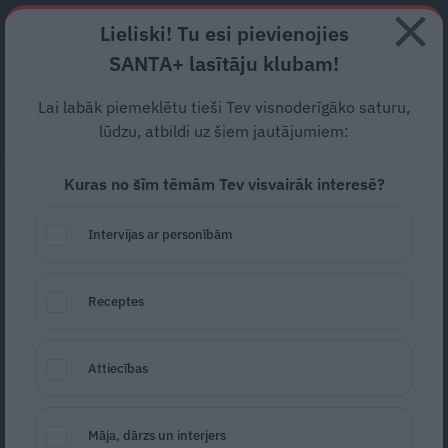
Abonē
Lieliski! Tu esi pievienojies
SANTA+ lasītāju klubam!
RECEPTES
NODERĪGI
JAUNĀKAIS
POPULĀRĀKAIS
Lai labāk piemeklētu tieši Tev visnoderīgāko saturu,
Galvassāpes pēc
fiziskas
lūdzu, atbildi uz šiem jautājumiem:
slodzes
Kuras no šīm tēmām Tev visvairāk interesē?
SLIMĪBAS
31.08.2023
Intervijas ar personībām
Sandra Puntule
Receptes
Attiecības
Māja, dārzs un interjers