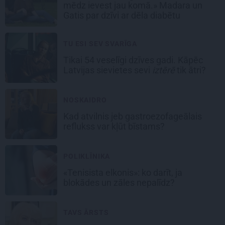
mēdz ievest jau komā.» Madara un
Gatis par dzīvi ar dēla diabētu
TU ESI SEV SVARĪGA
Tikai 54 veselīgi dzīves gadi. Kāpēc
Latvijas sievietes sevi
iztērē
tik ātri?
NOSKAIDRO
Kad atvilnis jeb gastroezofageālais
reflukss var kļūt bīstams?
POLIKLĪNIKA
«Tenisista elkonis»: ko darīt, ja
blokādes un zāles nepalīdz?
TAVS ĀRSTS