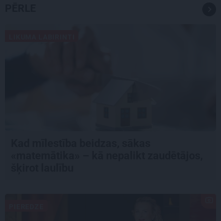
PĒRLE
LIKUMA LABIRINTI
Kad mīlestība beidzas, sākas
«matemātika» – kā nepalikt zaudētājos,
šķirot laulību
PIEREDZE