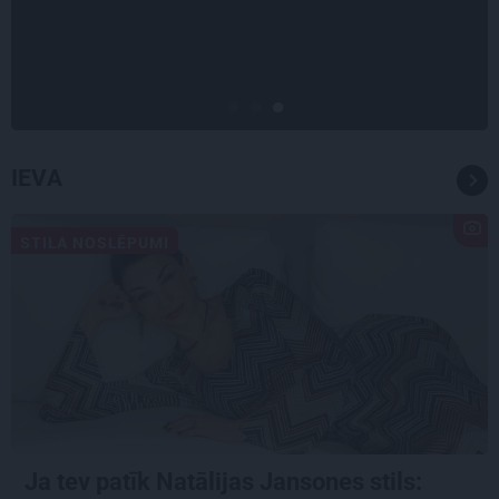
tērauda mugurkauls. Raimonda
Paula jaunā mūza – Gerda
Timrota
IEVA
STILA NOSLĒPUMI
Ja tev patīk Natālijas Jansones stils: