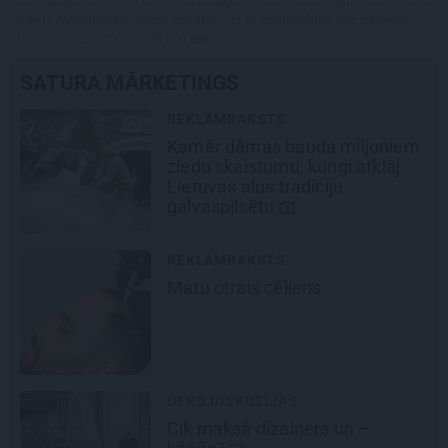
Publikācijas saturs vai tās jebkāda apjoma daļa ir aizsargāts autortiesību
objekts Autortiesību likuma izpratnē, un tā izmantošana bez izdevēja
atļaujas ir aizliegta. Vairāk lasi
šeit
SATURA MĀRKETINGS
REKLĀMRAKSTS
Kamēr dāmas bauda miljoniem
ziedu skaistumu, kungi atklāj
Lietuvas alus tradīciju
galvaspilsētu
REKLĀMRAKSTS
Matu otrais cēliens
DEKO DISKUSIJAS
Cik maksā dizainers un –