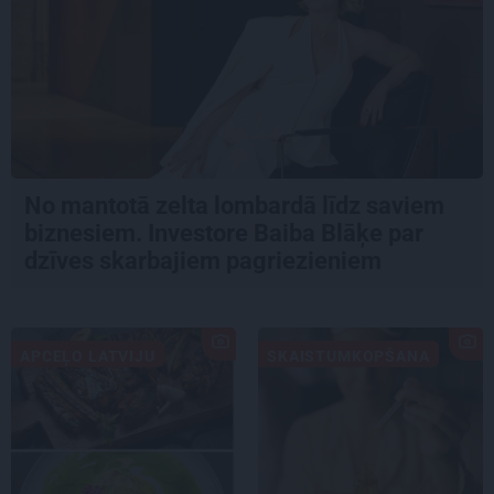
No mantotā zelta lombardā līdz saviem
biznesiem. Investore Baiba Blāķe par
dzīves skarbajiem pagriezieniem
APCEĻO LATVIJU
SKAISTUMKOPŠANA