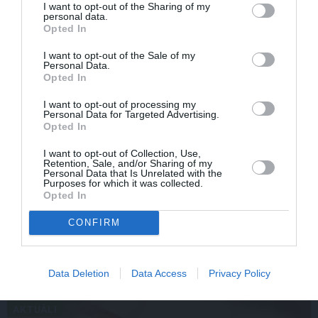
I want to opt-out of the Sharing of my
personal data.
Opted In
I want to opt-out of the Sale of my
Personal Data.
Opted In
I want to opt-out of processing my
Personal Data for Targeted Advertising.
Opted In
I want to opt-out of Collection, Use,
Retention, Sale, and/or Sharing of my
Aktieris Ģirts Ķesteris atkal piedzīvojis pārvērtības. Pie
Personal Data that Is Unrelated with the
Purposes for which it was collected.
tām cītīgi strādājis!
Opted In
CONFIRM
IEVAS VESELĪBA
Data Deletion
Data Access
Privacy Policy
AKTUĀLI