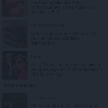
Nedēļas nogales galamērķis –
Sarkandaugava: startē Rīgas ielu
mākslas svētki
PRAKTISKI PADOMI
Kādos traukos droši saldēt pārtiku?
Plusi un mīnusi dažādiem
risinājumiem
ZIŅAS
FOTO: Šīs skaistules priekšā noliecās
pat operzvaigznes Kristīne Opolais un
Plasido Domingo
IEVAS VESELĪBA
STIPRAIS STĀSTS
«Bērnus ar tik augstu cukura līmeni