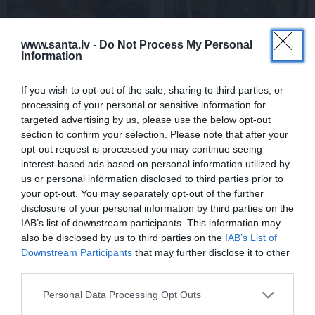
www.santa.lv -
Do Not Process My Personal
Information
FOTO: «Ja es šodien
CIEMOS: Kā Rukšāne
If you wish to opt-out of the sale, sharing to third parties, or
varētu satikt šo mazo
saimnieko savā lauku
processing of your personal or sensitive information for
zēnu…» Dons pirms
rezidencē ar dīķi un
targeted advertising by us, please use the below opt-out
koncerta dalījies ļoti
stilīgo mājas bibliotēku
section to confirm your selection. Please note that after your
personiskā stāstā
opt-out request is processed you may continue seeing
interest-based ads based on personal information utilized by
us or personal information disclosed to third parties prior to
ZIŅAS
your opt-out. You may separately opt-out of the further
disclosure of your personal information by third parties on the
IAB’s list of downstream participants. This information may
also be disclosed by us to third parties on the
IAB’s List of
Downstream Participants
that may further disclose it to other
third parties.
Personal Data Processing Opt Outs