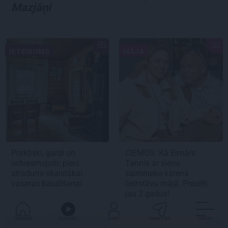
Mazjāņi
IETEIKUMS
MĀJA
Praktiski, gardi un
CIEMOS:
Kā Elmārs
iedvesmojoši: pieci
Tannis ar sievu
atradumi skaistākai
saimnieko varenā
vasaras baudīšanai
četrstāvu mājā.
Precēti
jau 2 gadus!
GALVENĀ
KLAUSIES
IENĀC
PADALĪTIES
VAIRĀK