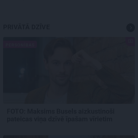
PRIVĀTĀ DZĪVE
PERSONĪBAS
FOTO: Maksims Busels aizkustinoši
pateicas viņa dzīvē īpašam vīrietim