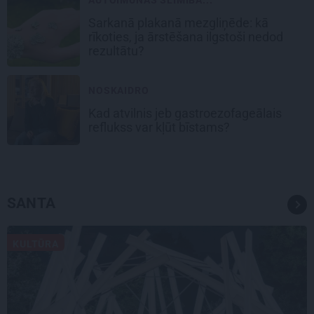
Sarkanā plakanā mezgliņēde: kā
rīkoties, ja ārstēšana ilgstoši nedod
rezultātu?
NOSKAIDRO
Kad atvilnis jeb gastroezofageālais
reflukss var kļūt bīstams?
SANTA
KULTŪRA