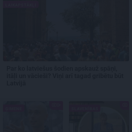
LAIKAPSTĀKĻI
Par ko latviešus šodien apskauž spāņi,
itāļi un vācieši? Viņi arī tagad gribētu būt
Latvijā
ĢIMENE
SLAVENĪBAS