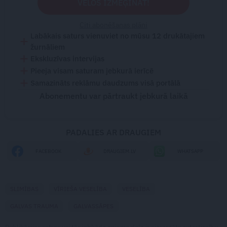
VĒLOS IZMĒĢINĀT!
Citi abonēšanas plāni
Labākais saturs vienuviet no mūsu 12 drukātajiem
žurnāliem
Ekskluzīvas intervijas
Pieeja visam saturam jebkurā ierīcē
Samazināts reklāmu daudzums visā portālā
Abonementu var pārtraukt jebkurā laikā
PADALIES AR DRAUGIEM
FACEBOOK
DRAUGIEM.LV
WHATSAPP
SLIMĪBAS
VĪRIEŠA VESELĪBA
VESELĪBA
GALVAS TRAUMA
GALVASSĀPES