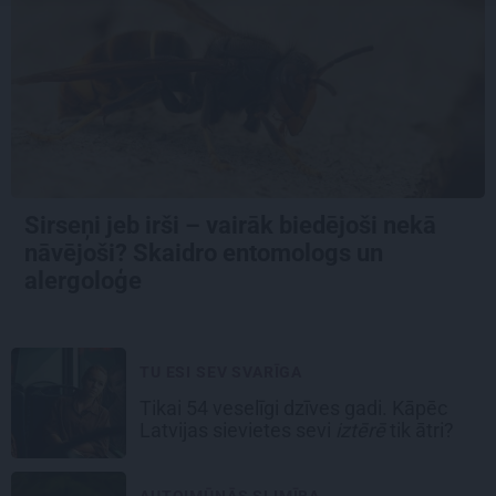
Sirseņi jeb irši – vairāk biedējoši nekā
nāvējoši? Skaidro entomologs un
alergoloģe
TU ESI SEV SVARĪGA
Tikai 54 veselīgi dzīves gadi. Kāpēc
Latvijas sievietes sevi
iztērē
tik ātri?
AUTOIMŪNĀS SLIMĪBA...