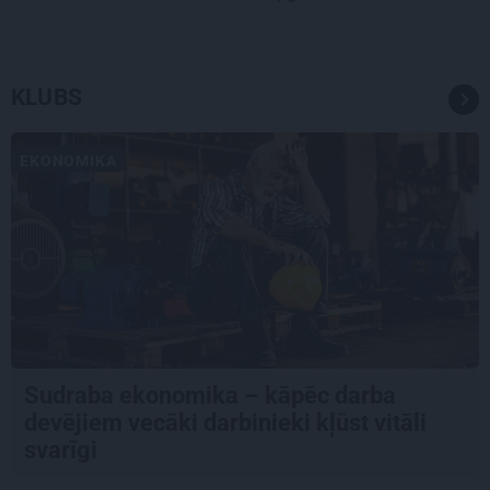
KLUBS
EKONOMIKA
Sudraba ekonomika – kāpēc darba
devējiem vecāki darbinieki kļūst vitāli
svarīgi