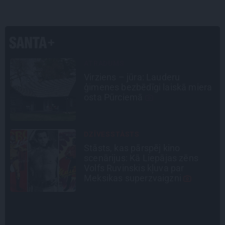
PERSONĪBAS
Noklusētās dzimtas saites,
a
attiecības ar brāli un 7. bērns kā
brīnums: atklāta saruna ar Andri
Raču
INTERVIJA
«Nevajag kalnos tēlot varoņus!
Tie ātri noliks pie vietas.»
Alpīnists Atis Plakans, kurš
pieredzējis biedra bojāeju
INTERVIJA
Tumši samtaina balss un