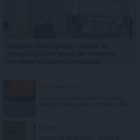
Raupjais šiks Līgatnes mežos: kā
simtgadīga kūts kļuva par modernu
rezidenci ar baseinu un mākslu
INTERJERA DIZAINS
«Michelin» zvaigžņotais Maksims
Cekots atklājis jaunu restorānu «Kíce»
DIZAINS
Iedvesma no Milānas – interjera