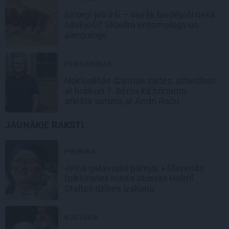
Sirseņi jeb irši – vairāk biedējoši nekā
nāvējoši? Skaidro entomologs un
alergoloģe
PERSONĪBAS
Noklusētās dzimtas saites, attiecības
ar brāli un 7. bērns kā brīnums:
atklāta saruna ar Andri Raču
JAUNĀKIE RAKSTI
PIEMIŅA
«Viņa gatavojās pārejai.» Slavenās
folkloristes meita atceras Helmī
Staltes dzīves izskaņu
KULTŪRA