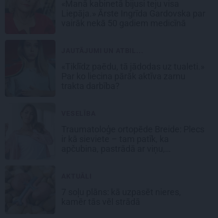
«Manā kabinetā bijusi teju visa
Liepāja.» Ārste Ingrīda Gardovska par
vairāk nekā 50 gadiem medicīnā
JAUTĀJUMI UN ATBIL...
«Tiklīdz paēdu, tā jādodas uz tualeti.»
Par ko liecina pārāk aktīva zarnu
trakta darbība?
VESELĪBA
Traumatoloģe ortopēde Breide: Plecs
ir kā sieviete – tam patīk, ka
apčubina, pastrādā ar viņu,
padarbojas, pavingro
AKTUĀLI
7 soļu plāns: kā uzpasēt nieres,
kamēr tās vēl strādā