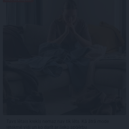
Tavs lētais krekls nemaz nav tik lēts. Kā ātrā mode
ietekmē vidi un ko darīt ar lieko apģērbu