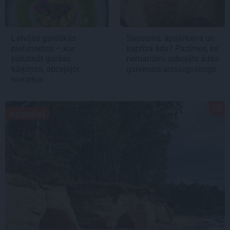
Latvijas gardākās
Sausums, apsārtums un
pieturvietas – kur
kaprīza āda? Pazīmes, ka
palutināt garšas
nemanāmi sabojāts ādas
kārpiņas, apceļojot
galvenais aizsargvairogs
novadus
NODERĪGI