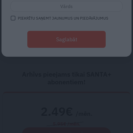
Lauri Dzelzīti
Kad radi kļūst sveši, bet svešie –
PIEKRĪTU SAŅEMT JAUNUMUS UN PIEDĀVĀJUMUS
par ģimeni. Kāpēc
asinsradniecība negarantē
Saglabāt
mīlestību
Arhīvs pieejams tikai SANTA+
abonentiem!
2.49€
/mēn.
5.95€ /mēn.