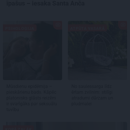
īpašus – iesaka Santa Anča
PSIHOLOĢIJA
ATPŪTA VASARĀ
Mūsdienu epidēmija –
No saulessarga līdz
pieskārienu bads. Kāpēc
ērtam zvilnim: stilīgi
platonisks glāsts reizēm
atradumi dārzam un
ir svarīgāks par seksuālu
pludmalei
tuvību
KOPĀ ZAĻĀK