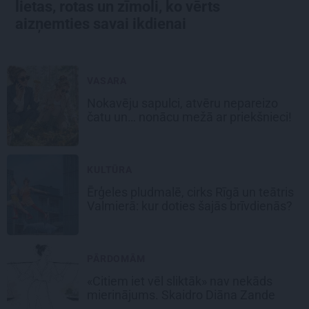
lietas, rotas un zīmoli, ko vērts
aizņemties savai ikdienai
VASARA
Nokavēju sapulci, atvēru nepareizo
čatu un… nonācu mežā ar priekšnieci!
KULTŪRA
Ērģeles pludmalē, cirks Rīgā un teātris
Valmierā: kur doties šajās brīvdienās?
PĀRDOMĀM
«Citiem iet vēl sliktāk» nav nekāds
mierinājums. Skaidro Diāna Zande