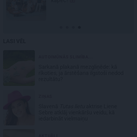
kāpēc?
LASI VĒL
AUTOIMŪNĀS SLIMĪBA...
Sarkanā plakanā mezgliņēde: kā
rīkoties, ja ārstēšana ilgstoši nedod
rezultātu?
ZIŅAS
Slavenā
Tutas lietu
aktrise Liene
Sebre atklāj vienkāršu veidu, kā
iedarbināt vielmaiņu
AKTUĀLI