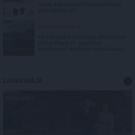
idejas, kas maina mūsu priekšstatu
par mājokļa vidi
MĀJAS ANATOMIJA
Kā 100 gadus vecu koka arhitektūras
pērli pielāgot 21. gadsimta
komfortam? Arhitekta Gata Gavara
pieredze
LAUKU MĀJA
DZĪVESSTILS