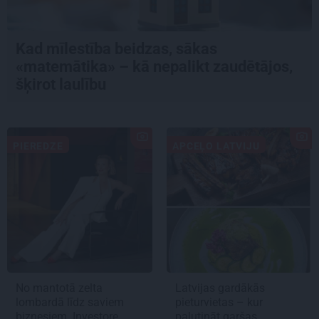
Kad mīlestība beidzas, sākas
«matemātika» – kā nepalikt zaudētājos,
šķirot laulību
PIEREDZE
APCEĻO LATVIJU
No mantotā zelta
Latvijas gardākās
lombardā līdz saviem
pieturvietas – kur
biznesiem. Investore
palutināt garšas