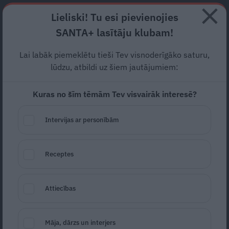
Abonē
Lieliski! Tu esi pievienojies
SANTA+ lasītāju klubam!
RECEPTES
NODERĪGI
JAUNĀKAIS
POPULĀRĀKAIS
Lai labāk piemeklētu tieši Tev visnoderīgāko saturu,
Arī turpmāk ikviens varēs
lūdzu, atbildi uz šiem jautājumiem:
veikt
valsts apmaksātu
Kuras no šīm tēmām Tev visvairāk interesē?
Covid-19
testu
Intervijas ar personībām
VESELĪBA
26.06.2020
Santa.lv
Receptes
Redakcija
portals@santa.lv
Attiecības
Māja, dārzs un interjers