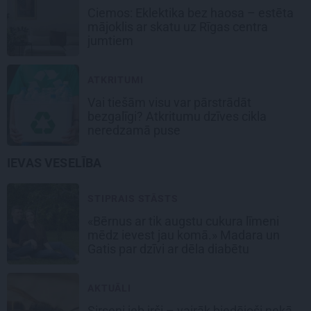
Ciemos: Eklektika bez haosa – estēta
mājoklis ar skatu uz Rīgas centra
jumtiem
ATKRITUMI
Vai tiešām visu var pārstrādāt
bezgalīgi? Atkritumu dzīves cikla
neredzamā puse
IEVAS VESELĪBA
STIPRAIS STĀSTS
«Bērnus ar tik augstu cukura līmeni
mēdz ievest jau komā.» Madara un
Gatis par dzīvi ar dēla diabētu
AKTUĀLI
Sirseņi jeb irši – vairāk biedējoši nekā