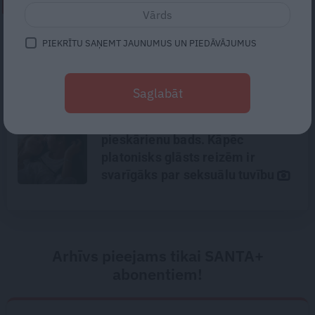
NEPALAID GARĀM!
«Todien viņš devās apciemot
PIEKRĪTU SAŅEMT JAUNUMUS UN PIEDĀVĀJUMUS
mammu…» Draugi stāsta, kāds
bija Priekulē policista
nogalinātais modes mākslinieks
Saglabāt
Mūsdienu epidēmija –
pieskārienu bads. Kāpēc
platonisks glāsts reizēm ir
svarīgāks par seksuālu tuvību
Arhīvs pieejams tikai SANTA+
abonentiem!