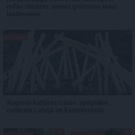
mīlas stāstam: piecas grāmatas tavai
lasāmvielai
KULTŪRA
Augusta kultūras izlase: spilgtākie
notikumi Latvijā un kaimiņvalstīs