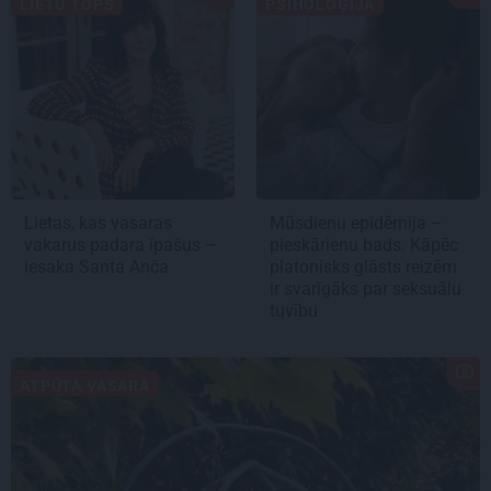
LIETU TOPS
PSIHOLOĢIJA
Lietas, kas vasaras
Mūsdienu epidēmija –
vakarus padara īpašus –
pieskārienu bads. Kāpēc
iesaka Santa Anča
platonisks glāsts reizēm
ir svarīgāks par seksuālu
tuvību
ATPŪTA VASARĀ