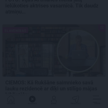
ielūkoties aktrises vasarnīcā. Tik daudz
atmiņu…
SLAVENĪBAS
CIEMOS: Kā Rukšāne saimnieko savā
lauku rezidencē ar dīķi un stilīgo mājas
bibliotēku
GALVENĀ
KLAUSIES
IENĀC
PADALĪTIES
VAIRĀK