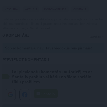
VESELĪBA
AKTUĀLI
KORONAVĪRUSS
COVID-19
Publikācijas saturs vai tās jebkāda apjoma daļa ir aizsargāts autortiesību
objekts Autortiesību likuma izpratnē, un tā izmantošana bez izdevēja
atļaujas ir aizliegta. Vairāk lasi
šeit
0 KOMENTĀRI
JAUNĀKIE
Šobrīd komentāru nav. Tavs viedoklis būs pirmais!
PIEVIENOT KOMENTĀRU
Lai pievienotu komentāru autorizējies ar
Santa.lv profilu vai kādu no šiem sociālo
tīklu profiliem.
Santa.lv