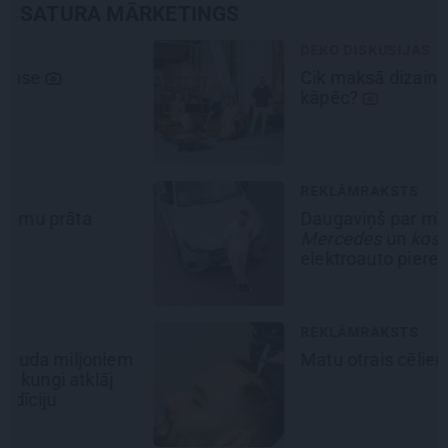
SATURA MĀRKETINGS
DEKO DISKUSIJAS
Cik maksā dizainers un –
kāpēc?
REKLĀMRAKSTS
Daugaviņš par mīlestību pret
Mercedes
un
kosmisko
jaunā
elektroauto pieredzi
REKLĀMRAKSTS
Matu otrais cēliens