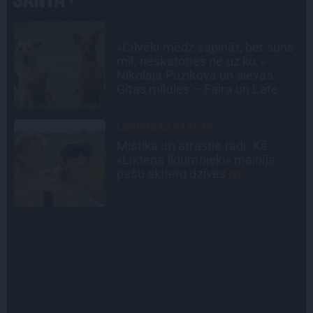
INTERVIJA
s
Tumši samtaina balss un
tērauda mugurkauls. Raimonda
Paula jaunā mūza – Gerda
Timrota
PERSONĪBAS
Noklusētās dzimtas saites,
attiecības ar brāli un 7. bērns kā
brīnums: atklāta saruna ar Andri
Raču
STIPRAIS STĀSTS
«Bērnus ar tik augstu cukura
līmeni mēdz ievest jau komā.»
Madara un Gatis par dzīvi ar dēla
diabētu