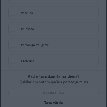
Veselība
Ceļošana
Foto: Pixabay
Personīgā izaugsme
Seko
Santa.lv Google
Ezoterika
Lai būtu plašākas iespējas atklāt
Covid-19
slimības uzliesmojumus, ikviens arī
turpmāk varēs saņemt valsts apmaksātu
Kad ir tava dzimšanas diena?
(jubilāriem sūtām īpašus pārsteigumus)
Covid-19
testu. Iepriekš ir obligāti
jāpierakstās, zvanot pa tālruni 8303.
Tavs vārds