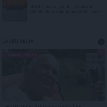
«Michelin» zvaigžņotais Maksims
Cekots atklājis jaunu restorānu «Kíce»
LAUKU MĀJA
PIEMIŅAS STĀSTS
FOTO:
Vijas Artmanes meita
ļauj