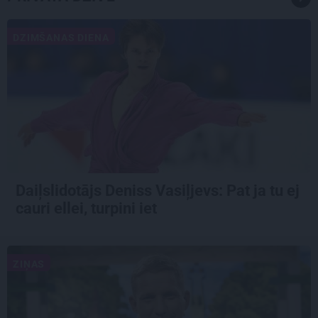
DZIMŠANAS DIENA
Daiļslidotājs Deniss Vasiļjevs: Pat ja tu ej
cauri ellei, turpini iet
ZIŅAS