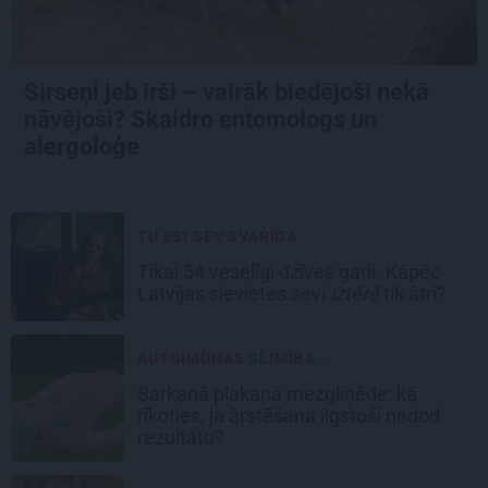
Sirseņi jeb irši – vairāk biedējoši nekā
nāvējoši? Skaidro entomologs un
alergoloģe
TU ESI SEV SVARĪGA
Tikai 54 veselīgi dzīves gadi. Kāpēc
Latvijas sievietes sevi
iztērē
tik ātri?
AUTOIMŪNĀS SLIMĪBA...
Sarkanā plakanā mezgliņēde: kā
rīkoties, ja ārstēšana ilgstoši nedod
rezultātu?