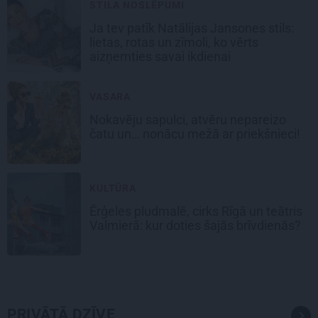
STILA NOSLĒPUMI
Ja tev patīk Natālijas Jansones stils:
lietas, rotas un zīmoli, ko vērts
aizņemties savai ikdienai
VASARA
Nokavēju sapulci, atvēru nepareizo
čatu un… nonācu mežā ar priekšnieci!
KULTŪRA
Ērģeles pludmalē, cirks Rīgā un teātris
Valmierā: kur doties šajās brīvdienās?
PRIVĀTĀ DZĪVE