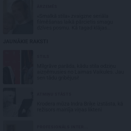
ĀRZEMĒS
«Smalkā stila» zvaigzne seriāla
filmēšanas laikā pārcietis smagu
dzīves posmu. Kā tagad klājas
Emetam?
JAUNĀKIE RAKSTI
STILS
Mīlgrāve parāda, kādu stila odziņu
aizņēmusies no Laimas Vaikules. Jau
sen tādu gribējusi!
ATMIŅU STĀSTS
Krodera mūza Indra Briķe izstāsta, kā
režisors mainīja viņas likteni
PROFESIONĀLS INTER...