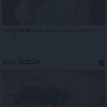
Olga Dreģe atzīstas, ko viņa 88 gadu vecumā patiešām
neprot
IEVAS VESELĪBA
AKTUĀLI