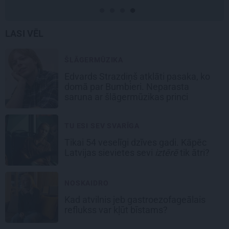
LASI VĒL
ŠLĀGERMŪZIKA
Edvards Strazdiņš atklāti pasaka, ko
domā par Bumbieri. Neparasta
saruna ar šlāgermūzikas princi
TU ESI SEV SVARĪGA
Tikai 54 veselīgi dzīves gadi. Kāpēc
Latvijas sievietes sevi
iztērē
tik ātri?
NOSKAIDRO
Kad atvilnis jeb gastroezofageālais
reflukss var kļūt bīstams?