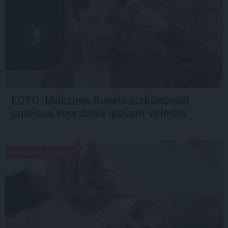
FOTO: Maksims Busels aizkustinoši
pateicas viņa dzīvē īpašam vīrietim
LIKUMA LABIRINTI