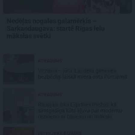
Nedēļas nogales galamērķis –
Sarkandaugava: startē Rīgas ielu
mākslas svētki
ATRADUMS
Virziens – jūra: Lauderu ģimenes
bezbēdīgi laiskā miera osta Pūrciemā
ATRADUMS
Raupjais šiks Līgatnes mežos: kā
simtgadīga kūts kļuva par modernu
rezidenci ar baseinu un mākslu
INTERJERA DIZAINS