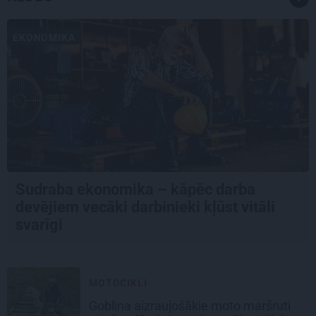
EKONOMIKA
Sudraba ekonomika – kāpēc darba
devējiem vecāki darbinieki kļūst vitāli
svarīgi
MOTOCIKLI
Goblina aizraujošākie moto maršruti