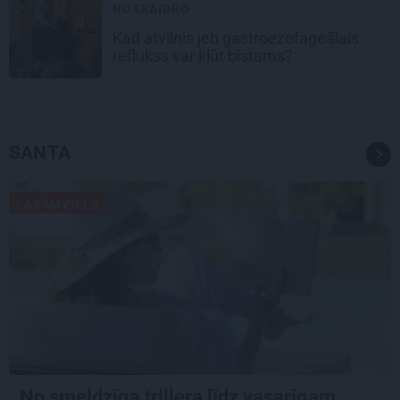
NOSKAIDRO
Kad atvilnis jeb gastroezofageālais
reflukss var kļūt bīstams?
SANTA
LASĀMVIELA
No smeldzīga trillera līdz vasarīgam