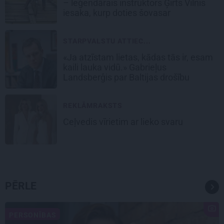
– leģendārais instruktors Ģirts Vilnis
iesaka, kurp doties šovasar
STARPVALSTU ATTIEC...
«Ja atzīstam lietas, kādas tās ir, esam
kaili lauka vidū.» Gabrieļus
Landsberģis par Baltijas drošību
REKLĀMRAKSTS
Ceļvedis vīrietim ar lieko svaru
PĒRLE
PERSONĪBAS