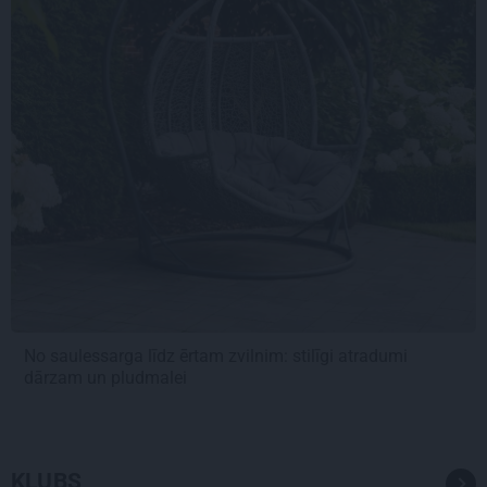
No saulessarga līdz ērtam zvilnim: stilīgi atradumi
dārzam un pludmalei
KLUBS