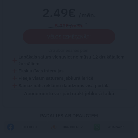
2.49€
/mēn.
5.95€ /mēn.
VĒLOS IZMĒĢINĀT!
Citi abonēšanas plāni
Labākais saturs vienuviet no mūsu 12 drukātajiem
žurnāliem
Ekskluzīvas intervijas
Pieeja visam saturam jebkurā ierīcē
Samazināts reklāmu daudzums visā portālā
Abonementu var pārtraukt jebkurā laikā
PADALIES AR DRAUGIEM
FACEBOOK
DRAUGIEM.LV
WHATSAPP