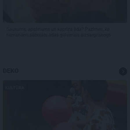
Sausums, apsārtums un kaprīza āda? Pazīmes, ka
nemanāmi sabojāts ādas galvenais aizsargvairogs
DEKO
KULTŪRA