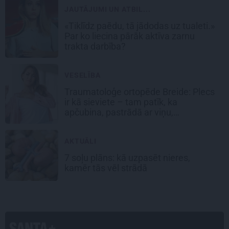
JAUTĀJUMI UN ATBIL...
«Tiklīdz paēdu, tā jādodas uz tualeti.»
Par ko liecina pārāk aktīva zarnu
trakta darbība?
VESELĪBA
Traumatoloģe ortopēde Breide: Plecs
ir kā sieviete – tam patīk, ka
apčubina, pastrādā ar viņu,
padarbojas, pavingro
AKTUĀLI
7 soļu plāns: kā uzpasēt nieres,
kamēr tās vēl strādā