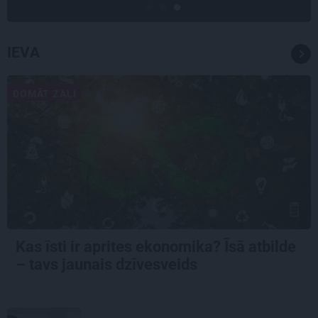
IEVA
DOMĀT ZAĻI
Kas īsti ir aprites ekonomika? Īsā atbilde
– tavs jaunais dzīvesveids