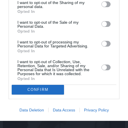
«Smalkā stila» zvaigzne
Sēru vēsts: Meksikā miris
I want to opt-out of the Sharing of my
seriāla filmēšanas laikā
populārais mūzikas
personal data.
Opted In
pārcietis smagu dzīves
apskatnieks Klāss Vāvere
posmu. Kā tagad klājas
I want to opt-out of the Sale of my
Emetam?
Personal Data.
Opted In
I want to opt-out of processing my
ZIŅAS
Personal Data for Targeted Advertising.
Opted In
I want to opt-out of Collection, Use,
Retention, Sale, and/or Sharing of my
Personal Data that Is Unrelated with the
Purposes for which it was collected.
Opted In
CONFIRM
Data Deletion
Data Access
Privacy Policy