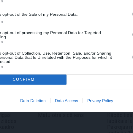
In
o opt-out of the Sale of my Personal Data.
 Santa.lv profilu vai kādu no šiem sociālo tīklu profili
In
to opt-out of processing my Personal Data for Targeted
ing.
In
o opt-out of Collection, Use, Retention, Sale, and/or Sharing
ersonal Data that Is Unrelated with the Purposes for which it
lected.
In
CONFIRM
Data Deletion
Data Access
Privacy Policy
TS
REKLĀMRAKSTS
DEKO DISK
cēliens
Kāpēc tieši tagad ir
Cik maksā 
labākais laiks doties uz
– kāpēc?
Pakrojas muižas Ziedu
festivālu?