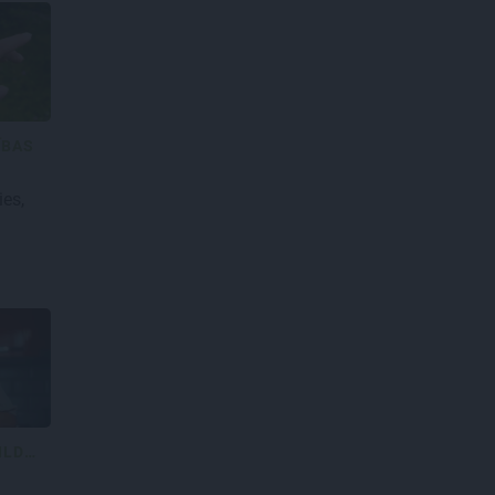
ĪBAS
ies,
JAUTĀJUMI UN ATBILDES