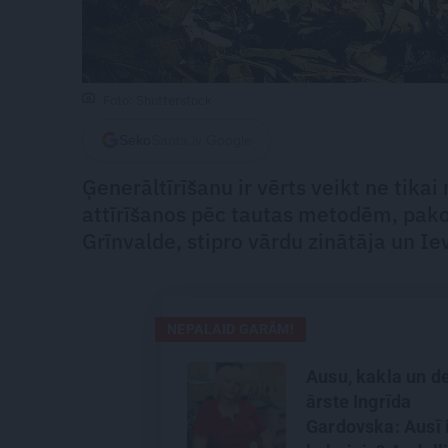
Foto: Shutterstock
Seko
Santa.lv Google
Ģenerāltīrīšanu ir vērts veikt ne tika
attīrīšanos pēc tautas metodēm, pako
Grīnvalde, stipro vārdu zinātāja un Ie
NEPALAID GARĀM!
Ausu, kakla un d
ārste Ingrīda
Gardovska: Ausī 