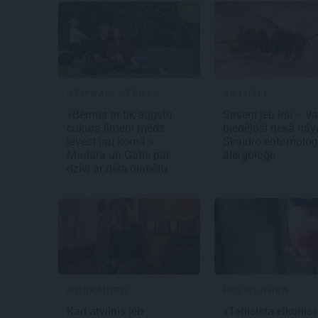
STIPRAIS STĀSTS
AKTUĀLI
«Bērnus ar tik augstu
Sirseņi jeb irši – v
cukura līmeni mēdz
biedējoši nekā nāv
ievest jau komā.»
Skaidro entomolog
Madara un Gatis par
alergoloģe
dzīvi ar dēla diabētu
NOSKAIDRO
POLIKLĪNIKA
Kad atvilnis jeb
«Tenisista elkonis»