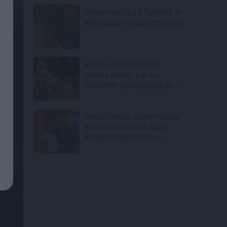
Millers atklāj, kā Taivānā ar
dēlu pārdzīvojuši zemestrīci
Vesels un emocionāli
gatavs skolai: par ko
vecākiem jāparūpējas pirms
mācību gada sākuma
Inese Vaikule saņem īpašu
komplimentu no Laura
Reinika. Lūk, ko viņš
pamanījis!