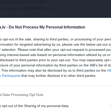
āmu daudzums visā portālā
 var pārtraukt jebkurā laikā
.lv -
Do Not Process My Personal Information
WHATSAPP
to opt-out of the sale, sharing to third parties, or processing of your per
formation for targeted advertising by us, please use the below opt-out s
r selection. Please note that after your opt-out request is processed y
eing interest-based ads based on personal information utilized by us or
SKAISTUMS
TAUTAS METODES
ATTĪRĪŠANĀS
disclosed to third parties prior to your opt-out. You may separately opt-
losure of your personal information by third parties on the IAB’s list of
. This information may also be disclosed by us to third parties on the
IA
 aizsargāts autortiesību objekts Autortiesību likuma izpratnē, un tā
Participants
that may further disclose it to other third parties.
rāk lasi
šeit
JA
l Data Processing Opt Outs
s!
o opt-out of the Sharing of my personal data.