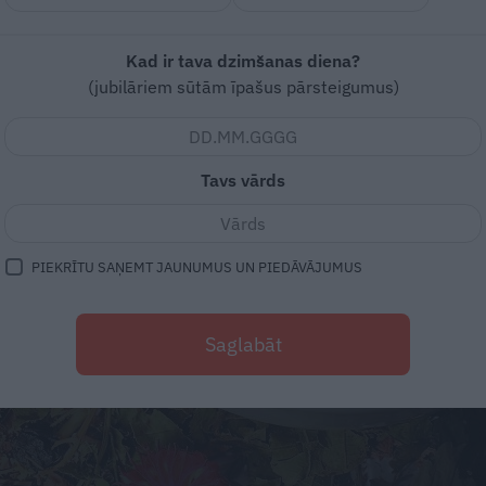
Kad ir tava dzimšanas diena?
(jubilāriem sūtām īpašus pārsteigumus)
Tavs vārds
PIEKRĪTU SAŅEMT JAUNUMUS UN PIEDĀVĀJUMUS
Saglabāt