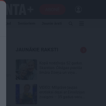
ABONĒ
i tagad
Senioriem
Jaunie ārsti
JAUNĀKIE RAKSTI
Kopā nodzīvoja 52 gadus.
Skaistais
Čikāgas piecīša
Ilmāra Dzeņa un viņa
01.2021
Silvijas stāsts
VIDEO: Mīlgrāve ļaujas
erotiskai dejai ar Eirovīzijas
zvaigzni – 35 gadus vecu
skaistuli