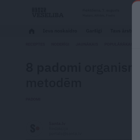
Piektdiena, 7. augusts
Madars, Alfrēds, Fredis
Ieva noskaidro
Garšīgi
Tavs ārsts
RECEPTES
NODERĪGI
JAUNĀKAIS
POPULĀRĀKAIS
8 padomi
organisma
metodēm
PADOMI
Santa.lv
Redakcija
portals@santa.lv