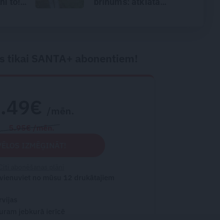
ni to!
brīnums: atklāta
saruna ar Andri Raču
s tikai SANTA+ abonentiem!
2.49€
/mēn.
5.95€ /mēn.
VĒLOS IZMĒĢINĀT!
Citi abonēšanas plāni
 vienuviet no mūsu 12 drukātajiem
rvijas
turam jebkurā ierīcē