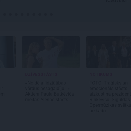
DZĪVESSTĀSTS
NOTIKUMS
«No dēla līdzjūtības
FOTO: Traģisks un
ir
vārdus nesagaidīju…»
emocionāls stāsts
iem
Aktiera Paula Butkēviča
aizkustina preziden
meitas Alēnas stāsts
Rinkēviču. Siguldas
Opermūzikas svētk
aizkadri