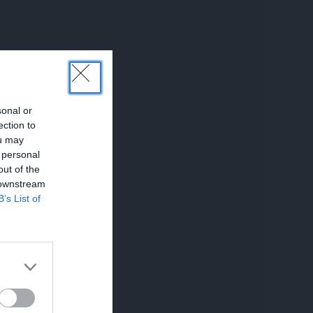
sonal or
ection to
ou may
 personal
out of the
 downstream
B’s List of
UNĀKIE