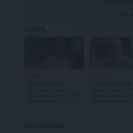
LASI VĒL
ZIŅAS
TEĀTRIS
Aktierim Andrim
Žagars atklāj, kādi
Bērziņam miljonārs
aktieri Dailes teātrī 
uzdāvinājis auto. Tagad
pieprasīti, bet kād
viņš grib jaunu…
vietas vairs nav
IEVAS VESELĪBA