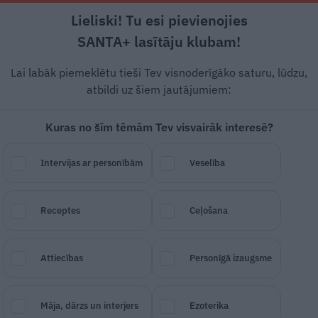
Lieliski! Tu esi pievienojies
Rīga +20°C
Mākoņains, DR vējš, 2.77 m/s
SANTA+ lasītāju klubam!
Modernā medicīna
Ko darīt?
Stiprais stāsts
Svarīg
Lai labāk piemeklētu tieši Tev visnoderīgāko saturu, lūdzu,
atbildi uz šiem jautājumiem:
Kuras no šīm tēmām Tev visvairāk interesē?
 attīrīšanai pēc tautas
Intervijas ar personībām
Veselība
Receptes
Ceļošana
SAGLABĀ RAKSTU
DALĪTIES
01.
Attiecības
Personīgā izaugsme
Māja, dārzs un interjers
Ezoterika