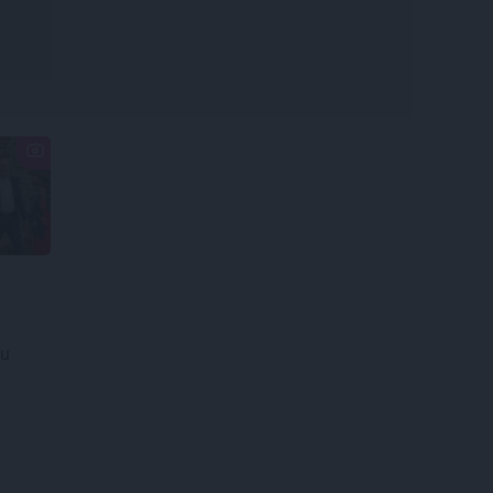
spriedzi un dzīves
draivu
tu
u