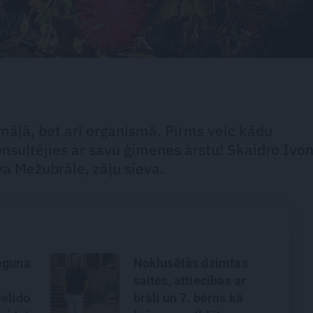
i mājā, bet arī organismā. Pirms veic kādu
nsultējies ar savu ģimenes ārstu! Skaidro Ivo
va Mežubrāle, zāļu sieva.
eguna
Noklusētās dzimtas
saites, attiecības ar
ielido
brāli un 7. bērns kā