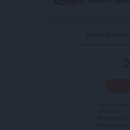
kukainis? Apdulli
Arhīvs pieejam
Labākais saturs
žurnāliem
Ekskluzīvas inte
Pieeja visam sa