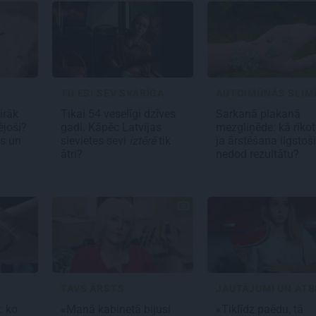
TU ESI SEV SVARĪGA
AUTOIMŪNĀS SLIM
airāk
Tikai 54 veselīgi dzīves
Sarkanā plakanā
ējoši?
gadi. Kāpēc Latvijas
mezgliņēde: kā rīkot
s un
sievietes sevi
iztērē
tik
ja ārstēšana ilgstoši
ātri?
nedod rezultātu?
TAVS ĀRSTS
: ko
«Manā kabinetā bijusi
«Tiklīdz paēdu, tā