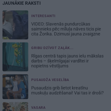
JAUNĀKIE RAKSTI
INTERESANTI
VIDEO: Slavenās pundurcūkas
saimnieks pēc mīluļa nāves ticis pie
cita Žorika. Dzimusi jauna zvaigzne
GRIBU DZĪVOT ZAĻĀK...
Rīgas centrā tapis jauns ielu mākslas
darbs – šķelmīgajai vardītei ir
nopietns vēstījums
PUSAUDŽA VESELĪBA
Pusaudzis grib lietot kreatīnu
muskuļu audzēšanai! Vai tas ir droši?
VASARA