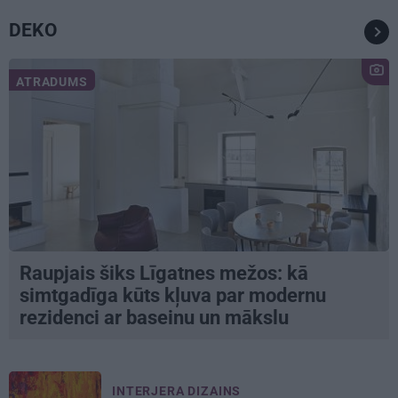
DEKO
ATRADUMS
Raupjais šiks Līgatnes mežos: kā
simtgadīga kūts kļuva par modernu
rezidenci ar baseinu un mākslu
INTERJERA DIZAINS