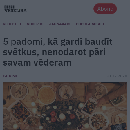
Abonē
RECEPTES
NODERĪGI
JAUNĀKAIS
POPULĀRĀKAIS
5 padomi,
kā gardi baudīt
svētkus, nenodarot pāri
savam vēderam
PADOMI
30.12.2020