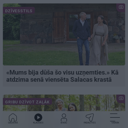
DZĪVESSTILS
«Mums bija dūša šo visu uzņemties.» Kā
atdzima senā viensēta Salacas krastā
GRIBU DZĪVOT ZAĻĀK
GALVENĀ
KLAUSIES
IENĀC
PADALĪTIES
VAIRĀK