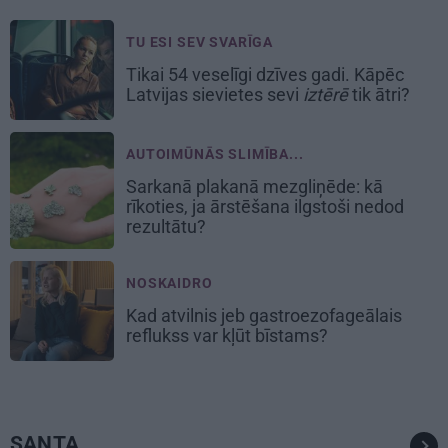
TU ESI SEV SVARĪGA
Tikai 54 veselīgi dzīves gadi. Kāpēc
Latvijas sievietes sevi
iztērē
tik ātri?
AUTOIMŪNĀS SLIMĪBA...
Sarkanā plakanā mezgliņēde: kā
rīkoties, ja ārstēšana ilgstoši nedod
rezultātu?
NOSKAIDRO
Kad atvilnis jeb gastroezofageālais
reflukss var kļūt bīstams?
SANTA