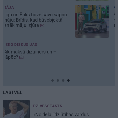
REKLĀMRAKSTS
Škoda maina spēles
noteikumus: iepazīsti pilsētas
elektroauto
Epiq
LASI VĒL
DZĪVESSTĀSTS
«No dēla līdzjūtības vārdus