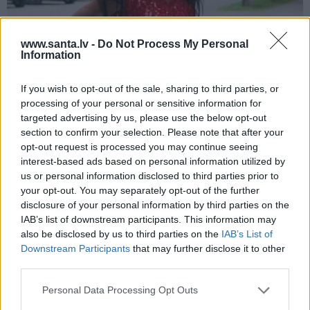
www.santa.lv -
Do Not Process My Personal
Information
Repšes bijusī sieva pucējas kā jauna
meitene un atklāj sava lieliskā auguma
If you wish to opt-out of the sale, sharing to third parties, or
noslēpumu
processing of your personal or sensitive information for
targeted advertising by us, please use the below opt-out
section to confirm your selection. Please note that after your
opt-out request is processed you may continue seeing
VESELĪBA
interest-based ads based on personal information utilized by
us or personal information disclosed to third parties prior to
your opt-out. You may separately opt-out of the further
disclosure of your personal information by third parties on the
IAB’s list of downstream participants. This information may
also be disclosed by us to third parties on the
IAB’s List of
Downstream Participants
that may further disclose it to other
third parties.
Personal Data Processing Opt Outs
Brūsa Vilisa sieva atklāj, par ko šovasar