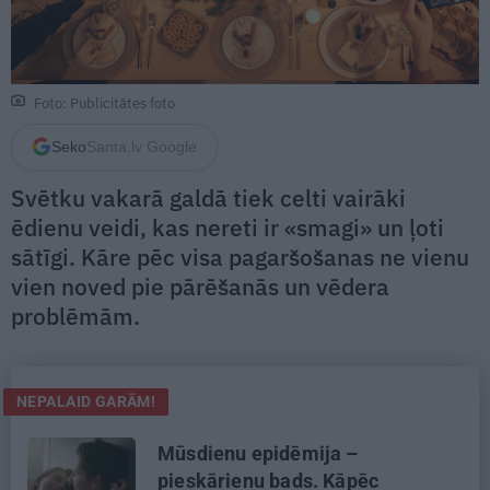
Foto: Publicitātes foto
Seko
Santa.lv Google
Svētku vakarā galdā tiek celti vairāki
ēdienu veidi, kas nereti ir «smagi» un ļoti
sātīgi. Kāre pēc visa pagaršošanas ne vienu
vien noved pie pārēšanās un vēdera
problēmām.
NEPALAID GARĀM!
Mūsdienu epidēmija –
pieskārienu bads. Kāpēc