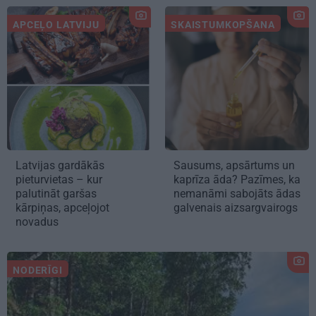
APCEĻO LATVIJU
SKAISTUMKOPŠANA
Latvijas gardākās
Sausums, apsārtums un
pieturvietas – kur
kaprīza āda? Pazīmes, ka
palutināt garšas
nemanāmi sabojāts ādas
kārpiņas, apceļojot
galvenais aizsargvairogs
novadus
NODERĪGI