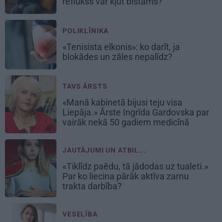
reflukss var kļūt bīstams?
POLIKLĪNIKA
«Tenisista elkonis»: ko darīt, ja
blokādes un zāles nepalīdz?
TAVS ĀRSTS
«Manā kabinetā bijusi teju visa
Liepāja.» Ārste Ingrīda Gardovska par
vairāk nekā 50 gadiem medicīnā
JAUTĀJUMI UN ATBIL...
«Tiklīdz paēdu, tā jādodas uz tualeti.»
Par ko liecina pārāk aktīva zarnu
trakta darbība?
VESELĪBA