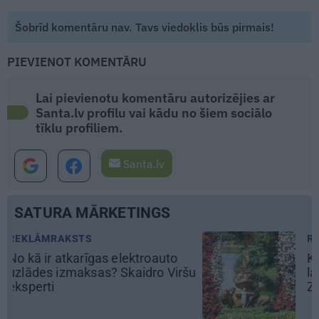
Šobrīd komentāru nav. Tavs viedoklis būs pirmais!
PIEVIENOT KOMENTĀRU
Lai pievienotu komentāru autorizējies ar
Santa.lv profilu vai kādu no šiem sociālo
tīklu profiliem.
Santa.lv
SATURA MĀRKETINGS
REKLĀMRAKSTS
Kāpēc tieši tagad ir labākais
šu
laiks doties uz Pakrojas muižas
Ziedu festivālu?