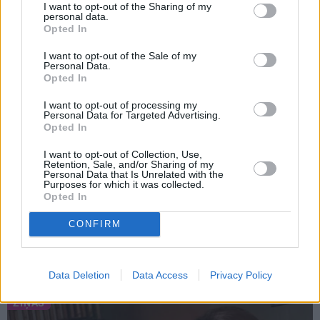
jutusies vainīga sava slimā vīra priekšā
I want to opt-out of the Sharing of my
personal data.
Opted In
I want to opt-out of the Sale of my
Personal Data.
ZIŅAS
ATTIECĪBAS
Opted In
I want to opt-out of processing my
Personal Data for Targeted Advertising.
Opted In
I want to opt-out of Collection, Use,
Retention, Sale, and/or Sharing of my
Personal Data that Is Unrelated with the
Purposes for which it was collected.
Opted In
Slavenā
Tutas lietu
Radio dīva Ieva Dzene
aktrise Liene Sebre atklāj
neparastā veidā meklē
CONFIRM
vienkāršu veidu, kā
sev vīru
iedarbināt vielmaiņu
Data Deletion
Data Access
Privacy Policy
ZIŅAS