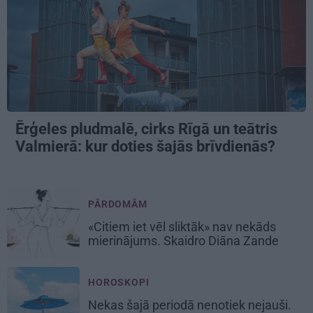
Ērģeles pludmalē, cirks Rīgā un teātris
Valmierā: kur doties šajās brīvdienās?
PĀRDOMĀM
«Citiem iet vēl sliktāk» nav nekāds
mierinājums. Skaidro Diāna Zande
HOROSKOPI
Nekas šajā periodā nenotiek nejauši.