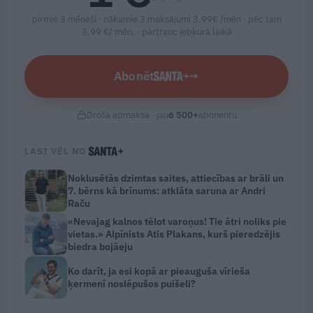
pirmie 3 mēneši · nākamie 3 maksājumi 3.99€ /mēn · pēc tam
3.99 €/ mēn. ·
pārtrauc jebkurā laikā
Abonēt
→
Droša apmaksa · jau
6 500
+
abonentu
LASI VĒL NO
Noklusētās dzimtas saites, attiecības ar brāli un
7. bērns kā brīnums: atklāta saruna ar Andri
Raču
«Nevajag kalnos tēlot varoņus! Tie ātri noliks pie
vietas.» Alpīnists Atis Plakans, kurš pieredzējis
biedra bojāeju
Ko darīt, ja esi kopā ar pieauguša vīrieša
ķermenī noslēpušos puišeli?