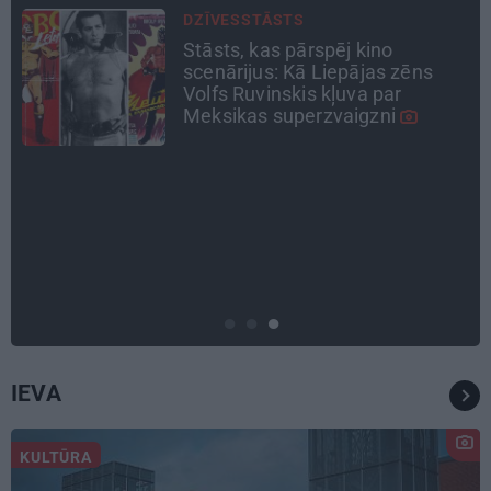
TAVS ĀRSTS
«Manā kabinetā bijusi teju visa
Liepāja.» Ārste Ingrīda
Gardovska par vairāk nekā 50
gadiem medicīnā
ATRADUMS
Virziens – jūra: Lauderu
ģimenes bezbēdīgi laiskā miera
osta Pūrciemā
IEVA
KULTŪRA