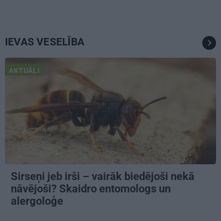
IEVAS VESELĪBA
AKTUĀLI
Sirseņi jeb irši – vairāk biedējoši nekā
nāvējoši? Skaidro entomologs un
alergoloģe