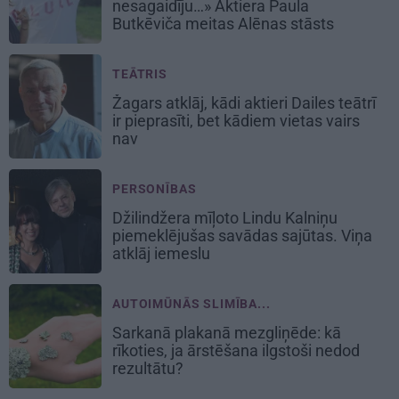
nesagaidīju…» Aktiera Paula
Butkēviča meitas Alēnas stāsts
TEĀTRIS
Žagars atklāj, kādi aktieri Dailes teātrī
ir pieprasīti, bet kādiem vietas vairs
nav
PERSONĪBAS
Džilindžera mīļoto Lindu Kalniņu
piemeklējušas savādas sajūtas. Viņa
atklāj iemeslu
AUTOIMŪNĀS SLIMĪBA...
Sarkanā plakanā mezgliņēde: kā
rīkoties, ja ārstēšana ilgstoši nedod
rezultātu?