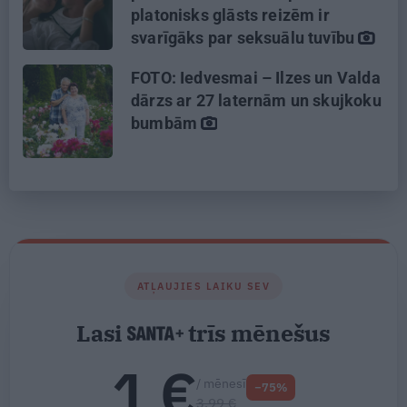
platonisks glāsts reizēm ir
svarīgāks par seksuālu tuvību
FOTO: Iedvesmai – Ilzes un Valda
dārzs ar 27 laternām un skujkoku
bumbām
ATĻAUJIES LAIKU SEV
Lasi
trīs mēnešus
1 €
/ mēnesī
−75%
3.99 €