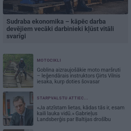
Sudraba ekonomika – kāpēc darba
devējiem vecāki darbinieki kļūst vitāli
svarīgi
MOTOCIKLI
Goblina aizraujošākie moto maršruti
– leģendārais instruktors Ģirts Vilnis
iesaka, kurp doties šovasar
STARPVALSTU ATTIEC...
«Ja atzīstam lietas, kādas tās ir, esam
kaili lauka vidū.» Gabrieļus
Landsberģis par Baltijas drošību