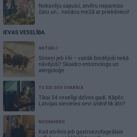
Nokavēju sapulci, atvēru nepareizo
čatu un… nonācu mežā ar priekšnieci!
IEVAS VESELĪBA
AKTUĀLI
Sirseņi jeb irši – vairāk biedējoši nekā
nāvējoši? Skaidro entomologs un
alergoloģe
TU ESI SEV SVARĪGA
Tikai 54 veselīgi dzīves gadi. Kāpēc
Latvijas sievietes sevi
iztērē
tik ātri?
NOSKAIDRO
Kad atvilnis jeb gastroezofageālais