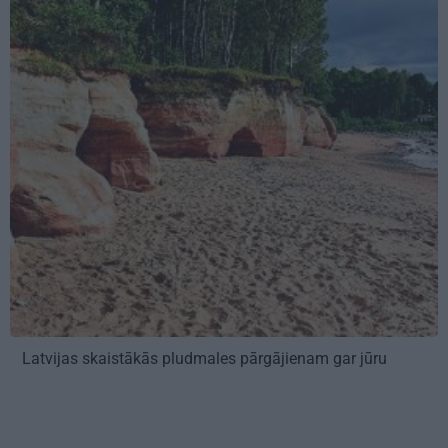
Latvijas skaistākās pludmales pārgājienam gar jūru