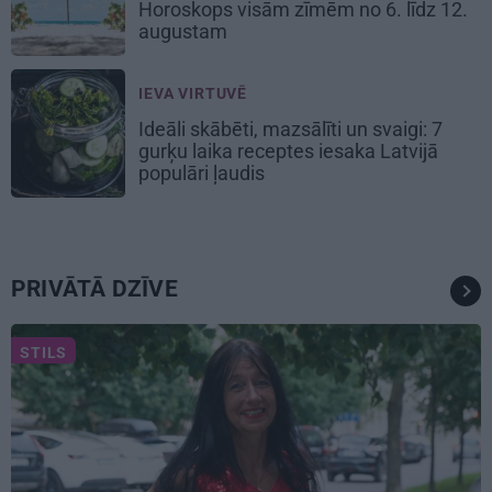
Horoskops visām zīmēm no 6. līdz 12.
augustam
IEVA VIRTUVĒ
Ideāli skābēti, mazsālīti un svaigi: 7
gurķu laika receptes iesaka Latvijā
populāri ļaudis
PRIVĀTĀ DZĪVE
STILS