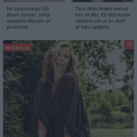
No saulessarga līdz
Tavs lētais krekls nemaz
ērtam zvilnim: stilīgi
nav tik lēts. Kā ātrā mode
atradumi dārzam un
ietekmē vidi un ko darīt
pludmalei
ar lieko apģērbu
INTERVIJA