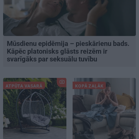
Mūsdienu epidēmija – pieskārienu bads.
Kāpēc platonisks glāsts reizēm ir
svarīgāks par seksuālu tuvību
ATPŪTA VASARĀ
KOPĀ ZAĻĀK