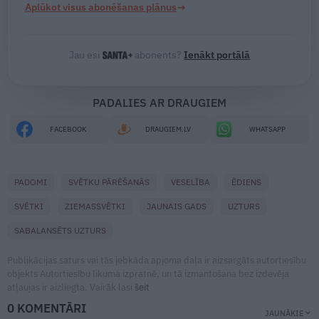
→
Aplūkot visus abonēšanas plānus
Jau esi
abonents?
Ienākt portālā
PADALIES AR DRAUGIEM
FACEBOOK
DRAUGIEM.LV
WHATSAPP
PADOMI
SVĒTKU PĀRĒŠANĀS
VESELĪBA
ĒDIENS
SVĒTKI
ZIEMASSVĒTKI
JAUNAIS GADS
UZTURS
SABALANSĒTS UZTURS
Publikācijas saturs vai tās jebkāda apjoma daļa ir aizsargāts autortiesību
objekts Autortiesību likuma izpratnē, un tā izmantošana bez izdevēja
atļaujas ir aizliegta. Vairāk lasi
šeit
0 KOMENTĀRI
JAUNĀKIE