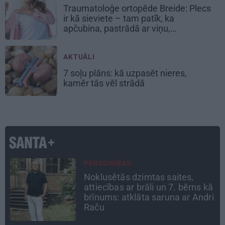
Traumatoloģe ortopēde Breide: Plecs
ir kā sieviete – tam patīk, ka
apčubina, pastrādā ar viņu,
padarbojas, pavingro
AKTUĀLI
7 soļu plāns: kā uzpasēt nieres,
kamēr tās vēl strādā
CIEMOS
Kas slēpjas Kuldīgas vecpilsētas
ā
pagalmos? Dārzi, kuros atļauts
i
būt nepieklājīgi ziņkārīgam