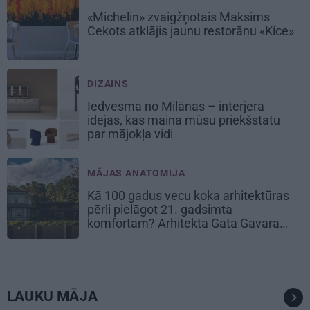
«Michelin» zvaigžņotais Maksims
Cekots atklājis jaunu restorānu «Kíce»
DIZAINS
Iedvesma no Milānas – interjera
idejas, kas maina mūsu priekšstatu
par mājokļa vidi
MĀJAS ANATOMIJA
Kā 100 gadus vecu koka arhitektūras
pērli pielāgot 21. gadsimta
komfortam? Arhitekta Gata Gavara
pieredze
LAUKU MĀJA