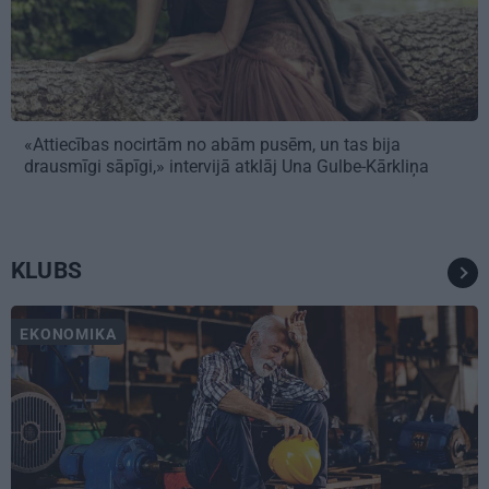
«Attiecības nocirtām no abām pusēm, un tas bija
drausmīgi sāpīgi,» intervijā atklāj Una Gulbe-Kārkliņa
KLUBS
EKONOMIKA