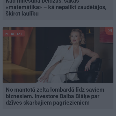
Kad mīlestība beidzas, sākas
«matemātika» – kā nepalikt zaudētājos,
šķirot laulību
PIEREDZE
No mantotā zelta lombardā līdz saviem
biznesiem. Investore Baiba Blāķe par
dzīves skarbajiem pagriezieniem